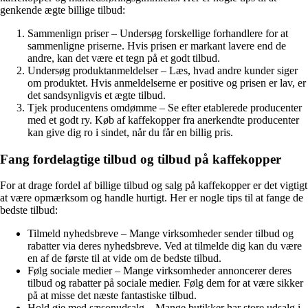
genkende ægte billige tilbud:
Sammenlign priser – Undersøg forskellige forhandlere for at
sammenligne priserne. Hvis prisen er markant lavere end de
andre, kan det være et tegn på et godt tilbud.
Undersøg produktanmeldelser – Læs, hvad andre kunder siger
om produktet. Hvis anmeldelserne er positive og prisen er lav, er
det sandsynligvis et ægte tilbud.
Tjek producentens omdømme – Se efter etablerede producenter
med et godt ry. Køb af kaffekopper fra anerkendte producenter
kan give dig ro i sindet, når du får en billig pris.
Fang fordelagtige tilbud og tilbud på kaffekopper
For at drage fordel af billige tilbud og salg på kaffekopper er det vigtigt
at være opmærksom og handle hurtigt. Her er nogle tips til at fange de
bedste tilbud:
Tilmeld nyhedsbreve – Mange virksomheder sender tilbud og
rabatter via deres nyhedsbreve. Ved at tilmelde dig kan du være
en af de første til at vide om de bedste tilbud.
Følg sociale medier – Mange virksomheder annoncerer deres
tilbud og rabatter på sociale medier. Følg dem for at være sikker
på at misse det næste fantastiske tilbud.
Hold øje med sæsonudsalg – Mange butikker har store udsalg i