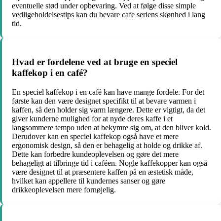
eventuelle stød under opbevaring. Ved at følge disse simple
vedligeholdelsestips kan du bevare cafe seriens skønhed i lang
tid.
Hvad er fordelene ved at bruge en speciel
kaffekop i en café?
En speciel kaffekop i en café kan have mange fordele. For det
første kan den være designet specifikt til at bevare varmen i
kaffen, så den holder sig varm længere. Dette er vigtigt, da det
giver kunderne mulighed for at nyde deres kaffe i et
langsommere tempo uden at bekymre sig om, at den bliver kold.
Derudover kan en speciel kaffekop også have et mere
ergonomisk design, så den er behagelig at holde og drikke af.
Dette kan forbedre kundeoplevelsen og gøre det mere
behageligt at tilbringe tid i caféen. Nogle kaffekopper kan også
være designet til at præsentere kaffen på en æstetisk måde,
hvilket kan appellere til kundernes sanser og gøre
drikkeoplevelsen mere fornøjelig.