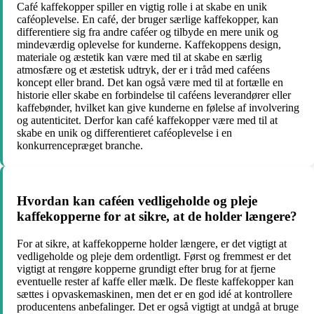
Café kaffekopper spiller en vigtig rolle i at skabe en unik
caféoplevelse. En café, der bruger særlige kaffekopper, kan
differentiere sig fra andre caféer og tilbyde en mere unik og
mindeværdig oplevelse for kunderne. Kaffekoppens design,
materiale og æstetik kan være med til at skabe en særlig
atmosfære og et æstetisk udtryk, der er i tråd med caféens
koncept eller brand. Det kan også være med til at fortælle en
historie eller skabe en forbindelse til caféens leverandører eller
kaffebønder, hvilket kan give kunderne en følelse af involvering
og autenticitet. Derfor kan café kaffekopper være med til at
skabe en unik og differentieret caféoplevelse i en
konkurrencepræget branche.
Hvordan kan caféen vedligeholde og pleje
kaffekopperne for at sikre, at de holder længere?
For at sikre, at kaffekopperne holder længere, er det vigtigt at
vedligeholde og pleje dem ordentligt. Først og fremmest er det
vigtigt at rengøre kopperne grundigt efter brug for at fjerne
eventuelle rester af kaffe eller mælk. De fleste kaffekopper kan
sættes i opvaskemaskinen, men det er en god idé at kontrollere
producentens anbefalinger. Det er også vigtigt at undgå at bruge