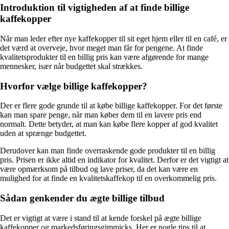
Introduktion til vigtigheden af ​​at finde billige
kaffekopper
Når man leder efter nye kaffekopper til sit eget hjem eller til en café, er
det værd at overveje, hvor meget man får for pengene. At finde
kvalitetsprodukter til en billig pris kan være afgørende for mange
mennesker, især når budgettet skal strækkes.
Hvorfor vælge billige kaffekopper?
Der er flere gode grunde til at købe billige kaffekopper. For det første
kan man spare penge, når man køber dem til en lavere pris end
normalt. Dette betyder, at man kan købe flere kopper af god kvalitet
uden at sprænge budgettet.
Derudover kan man finde overraskende gode produkter til en billig
pris. Prisen er ikke altid en indikator for kvalitet. Derfor er det vigtigt at
være opmærksom på tilbud og lave priser, da det kan være en
mulighed for at finde en kvalitetskaffekop til en overkommelig pris.
Sådan genkender du ægte billige tilbud
Det er vigtigt at være i stand til at kende forskel på ægte billige
kaffekopper og markedsføringsgimmicks. Her er nogle tips til at