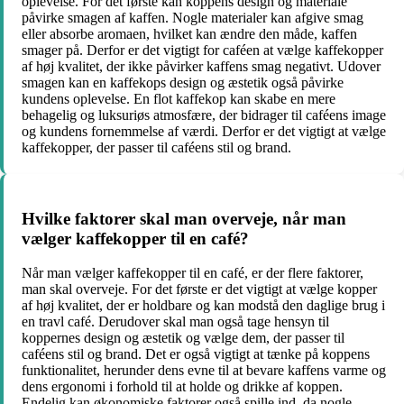
oplevelse. For det første kan koppens design og materiale
påvirke smagen af kaffen. Nogle materialer kan afgive smag
eller absorbe aromaen, hvilket kan ændre den måde, kaffen
smager på. Derfor er det vigtigt for caféen at vælge kaffekopper
af høj kvalitet, der ikke påvirker kaffens smag negativt. Udover
smagen kan en kaffekops design og æstetik også påvirke
kundens oplevelse. En flot kaffekop kan skabe en mere
behagelig og luksuriøs atmosfære, der bidrager til caféens image
og kundens fornemmelse af værdi. Derfor er det vigtigt at vælge
kaffekopper, der passer til caféens stil og brand.
Hvilke faktorer skal man overveje, når man
vælger kaffekopper til en café?
Når man vælger kaffekopper til en café, er der flere faktorer,
man skal overveje. For det første er det vigtigt at vælge kopper
af høj kvalitet, der er holdbare og kan modstå den daglige brug i
en travl café. Derudover skal man også tage hensyn til
koppernes design og æstetik og vælge dem, der passer til
caféens stil og brand. Det er også vigtigt at tænke på koppens
funktionalitet, herunder dens evne til at bevare kaffens varme og
dens ergonomi i forhold til at holde og drikke af koppen.
Endelig kan økonomiske faktorer også spille ind, da nogle