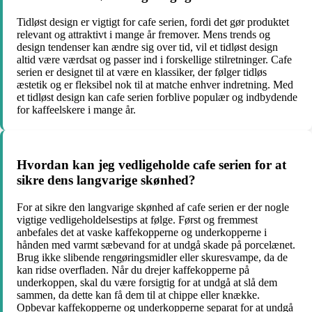
Tidløst design er vigtigt for cafe serien, fordi det gør produktet
relevant og attraktivt i mange år fremover. Mens trends og
design tendenser kan ændre sig over tid, vil et tidløst design
altid være værdsat og passer ind i forskellige stilretninger. Cafe
serien er designet til at være en klassiker, der følger tidløs
æstetik og er fleksibel nok til at matche enhver indretning. Med
et tidløst design kan cafe serien forblive populær og indbydende
for kaffeelskere i mange år.
Hvordan kan jeg vedligeholde cafe serien for at
sikre dens langvarige skønhed?
For at sikre den langvarige skønhed af cafe serien er der nogle
vigtige vedligeholdelsestips at følge. Først og fremmest
anbefales det at vaske kaffekopperne og underkopperne i
hånden med varmt sæbevand for at undgå skade på porcelænet.
Brug ikke slibende rengøringsmidler eller skuresvampe, da de
kan ridse overfladen. Når du drejer kaffekopperne på
underkoppen, skal du være forsigtig for at undgå at slå dem
sammen, da dette kan få dem til at chippe eller knække.
Opbevar kaffekopperne og underkopperne separat for at undgå