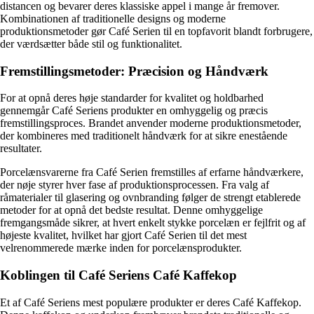
distancen og bevarer deres klassiske appel i mange år fremover.
Kombinationen af traditionelle designs og moderne
produktionsmetoder gør Café Serien til en topfavorit blandt forbrugere,
der værdsætter både stil og funktionalitet.
Fremstillingsmetoder: Præcision og Håndværk
For at opnå deres høje standarder for kvalitet og holdbarhed
gennemgår Café Seriens produkter en omhyggelig og præcis
fremstillingsproces. Brandet anvender moderne produktionsmetoder,
der kombineres med traditionelt håndværk for at sikre enestående
resultater.
Porcelænsvarerne fra Café Serien fremstilles af erfarne håndværkere,
der nøje styrer hver fase af produktionsprocessen. Fra valg af
råmaterialer til glasering og ovnbranding følger de strengt etablerede
metoder for at opnå det bedste resultat. Denne omhyggelige
fremgangsmåde sikrer, at hvert enkelt stykke porcelæn er fejlfrit og af
højeste kvalitet, hvilket har gjort Café Serien til det mest
velrenommerede mærke inden for porcelænsprodukter.
Koblingen til Café Seriens Café Kaffekop
Et af Café Seriens mest populære produkter er deres Café Kaffekop.