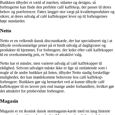
Butikken tilbyder et væld af mærker, stilarter og designs, så
forbrugerne kan finde den perfekte café kaffekop, der passer til deres
behov og præferencer. Føtex lægger stor vægt på kvalitetsprodukter og
sikrer, at deres udvalg af café kaffekopper lever op til forbrugernes
høje standarder.
Netto
Netto er en velkendt dansk discountkæde, der har specialiseret sig i at
tilbyde overkommelige priser på et bredt udvalg af dagligvarer og
produkter til hjemmet. For forbrugere, der leder efter café kaffekopper
til en overkommelig pris, er Netto et attraktivt valg.
Netto har et mindre, men varieret udvalg af café kaffekopper til
rådighed. Selvom udvalget måske ikke er lige så omfattende som i
nogle af de andre butikker på listen, tilbyder Netto stadig forskellige
muligheder, der kan imødekomme behovene hos café kaffekop-
forbrugere. Butikken gør sig bemærket ved at kunne tilbyde café
kaffekopper til en lavere pris end mange andre forhandlere, hvilket gør
det attraktivt for prisbevidste forbrugere.
Magasin
Magasin er en ikonisk dansk stormagasin-kæde med en lang historie