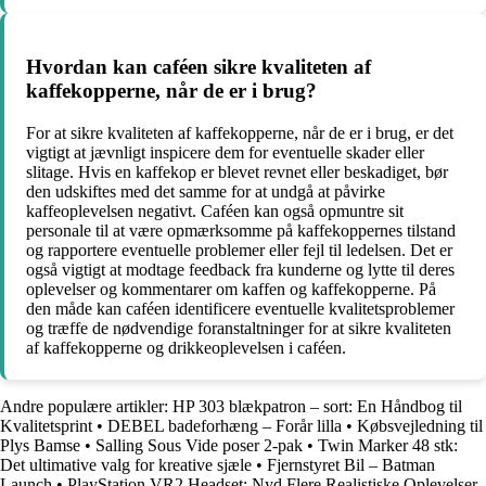
Hvordan kan caféen sikre kvaliteten af
kaffekopperne, når de er i brug?
For at sikre kvaliteten af kaffekopperne, når de er i brug, er det
vigtigt at jævnligt inspicere dem for eventuelle skader eller
slitage. Hvis en kaffekop er blevet revnet eller beskadiget, bør
den udskiftes med det samme for at undgå at påvirke
kaffeoplevelsen negativt. Caféen kan også opmuntre sit
personale til at være opmærksomme på kaffekoppernes tilstand
og rapportere eventuelle problemer eller fejl til ledelsen. Det er
også vigtigt at modtage feedback fra kunderne og lytte til deres
oplevelser og kommentarer om kaffen og kaffekopperne. På
den måde kan caféen identificere eventuelle kvalitetsproblemer
og træffe de nødvendige foranstaltninger for at sikre kvaliteten
af kaffekopperne og drikkeoplevelsen i caféen.
Andre populære artikler:
HP 303 blækpatron – sort: En Håndbog til
Kvalitetsprint
•
DEBEL badeforhæng – Forår lilla
•
Købsvejledning til
Plys Bamse
•
Salling Sous Vide poser 2-pak
•
Twin Marker 48 stk:
Det ultimative valg for kreative sjæle
•
Fjernstyret Bil – Batman
Launch
•
PlayStation VR2 Headset: Nyd Flere Realistiske Oplevelser