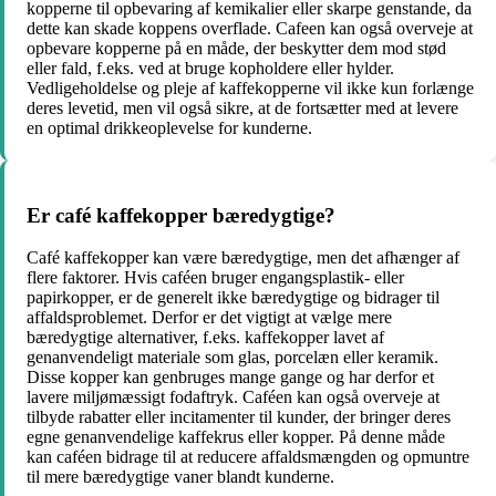
kopperne til opbevaring af kemikalier eller skarpe genstande, da
dette kan skade koppens overflade. Cafeen kan også overveje at
opbevare kopperne på en måde, der beskytter dem mod stød
eller fald, f.eks. ved at bruge kopholdere eller hylder.
Vedligeholdelse og pleje af kaffekopperne vil ikke kun forlænge
deres levetid, men vil også sikre, at de fortsætter med at levere
en optimal drikkeoplevelse for kunderne.
Er café kaffekopper bæredygtige?
Café kaffekopper kan være bæredygtige, men det afhænger af
flere faktorer. Hvis caféen bruger engangsplastik- eller
papirkopper, er de generelt ikke bæredygtige og bidrager til
affaldsproblemet. Derfor er det vigtigt at vælge mere
bæredygtige alternativer, f.eks. kaffekopper lavet af
genanvendeligt materiale som glas, porcelæn eller keramik.
Disse kopper kan genbruges mange gange og har derfor et
lavere miljømæssigt fodaftryk. Caféen kan også overveje at
tilbyde rabatter eller incitamenter til kunder, der bringer deres
egne genanvendelige kaffekrus eller kopper. På denne måde
kan caféen bidrage til at reducere affaldsmængden og opmuntre
til mere bæredygtige vaner blandt kunderne.