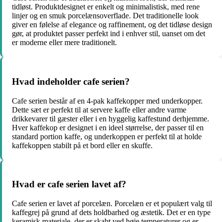
tidløst. Produktdesignet er enkelt og minimalistisk, med rene
linjer og en smuk porcelænsoverflade. Det traditionelle look
giver en følelse af elegance og raffinement, og det tidløse design
gør, at produktet passer perfekt ind i enhver stil, uanset om det
er moderne eller mere traditionelt.
Hvad indeholder cafe serien?
Cafe serien består af en 4-pak kaffekopper med underkopper.
Dette sæt er perfekt til at servere kaffe eller andre varme
drikkevarer til gæster eller i en hyggelig kaffestund derhjemme.
Hver kaffekop er designet i en ideel størrelse, der passer til en
standard portion kaffe, og underkoppen er perfekt til at holde
kaffekoppen stabilt på et bord eller en skuffe.
Hvad er cafe serien lavet af?
Cafe serien er lavet af porcelæn. Porcelæn er et populært valg til
kaffegrej på grund af dets holdbarhed og æstetik. Det er en type
keramisk materiale, der er skabt ved høje temperaturer og er