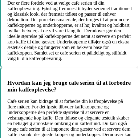
Der er flere fordele ved at vælge cafe serien til din
kaffeopbevaring. Først og fremmest tilbyder serien et traditionelt
og klassisk look, der fremstår tidløst og passer til enhver
dekoration. Det porcelænsmateriale, der bruges til at producere
kaffekopperne og underkopperne, er af høj kvalitet og holdbart,
hvilket betyder, at de vil vare i lang tid. Derudover gør den
ideelle størrelse på kaffekopperne det nemt at servere en perfekt
kop kaffe til dine gæster. Underkopperne tilføjer også en ekstra
æstetisk detalje og fungerer som en bekvem base for
kaffekoppen. Samlet set er cafe serien et pålideligt og stilfuldt
valg til din kaffeopbevaring.
Hvordan kan jeg bruge cafe serien til at forbedre
min kaffeoplevelse?
Cafe serien kan bidrage til at forbedre din kaffeoplevelse på
flere måder. For det første tilbyder kaffekopperne og
underkopperne den perfekte størrelse til at servere en
velsmagende kop kaffe. Den tidløse og elegante æstetik skaber
en behagelig atmosfære omkring din kaffestund. Du kan også
bruge cafe serien til at imponere dine gæster ved at servere dem
kaffe i smukt designede kopper og underkopper. Derudover kan