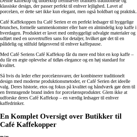
Denne kaffekop og underkop fremhæver brandets traditionelle og
klassiske design, der passer perfekt til enhver lejlighed. Lavet af
porcelæn, er dette sæt ikke kun elegant, men også holdbart og praktisk.
Café Kaffekoppen fra Café Serien er en perfekt ledsager til hyggelige
brunches, formelle sammenkomster eller bare en almindelig kop kaffe i
hverdagen. Produktet er lavet med omhyggeligt udvalgte materialer og
udført med en uovertruffen sans for detaljer, hvilket gør det til en
pålidelig og stilfuld følgesvend til enhver kaffepause.
Med Café Seriens Café Kaffekop får du mere end blot en kop kaffe –
du får en ægte oplevelse af tidløs elegance og en høj standard for
kvalitet.
Så hvis du leder efter porcelænsvarer, der kombinerer traditionelt
design med moderne produktionsmetoder, er Café Serien det ideelle
valg. Deres historie, etos og fokus på kvalitet og håndværk gør dem til
en fremragende brand inden for porcelænsprodukter. Glem ikke at
udforske deres Café Kaffekop – en værdig ledsager til enhver
kaffedrinker.
En Komplet Oversigt over Butikker til
Café Kaffekopper