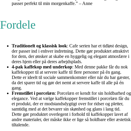
passer perfekt til min morgenkaffe.” – Anne
Fordele
Traditionelt og klassisk look
: Cafe serien har et tidløst design,
der passer ind i enhver indretning. Dette gør produktet attraktivt
for dem, der ønsker at skabe en hyggelig og elegant atmosfære i
deres hjem eller på deres arbejdsplads.
4-pak kaffekop med underkop
: Med denne pakke får du nok
kaffekopper til at servere kaffe til flere personer på én gang.
Dette er ideelt til sociale sammenkomster eller når du har gæster,
da det sparer tid og gør det nemt at servere kaffe til alle på én
gang.
Fremstillet i porcelæn
: Porcelæn er kendt for sin holdbarhed og
elegance. Ved at vælge kaffekopper fremstillet i porcelæn får du
et produkt, der er modstandsdygtigt over for ridser og pletter,
samtidig med at det bevarer sin skønhed og glans i lang tid.
Dette gør produktet overlegent i forhold til kaffekopper lavet af
andre materialer, der måske ikke er lige så holdbare eller æstetisk
tiltalende.