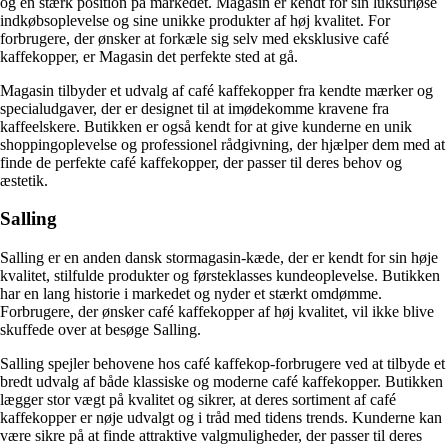
og en stærk position på markedet. Magasin er kendt for sin luksuriøse
indkøbsoplevelse og sine unikke produkter af høj kvalitet. For
forbrugere, der ønsker at forkæle sig selv med eksklusive café
kaffekopper, er Magasin det perfekte sted at gå.
Magasin tilbyder et udvalg af café kaffekopper fra kendte mærker og
specialudgaver, der er designet til at imødekomme kravene fra
kaffeelskere. Butikken er også kendt for at give kunderne en unik
shoppingoplevelse og professionel rådgivning, der hjælper dem med at
finde de perfekte café kaffekopper, der passer til deres behov og
æstetik.
Salling
Salling er en anden dansk stormagasin-kæde, der er kendt for sin høje
kvalitet, stilfulde produkter og førsteklasses kundeoplevelse. Butikken
har en lang historie i markedet og nyder et stærkt omdømme.
Forbrugere, der ønsker café kaffekopper af høj kvalitet, vil ikke blive
skuffede over at besøge Salling.
Salling spejler behovene hos café kaffekop-forbrugere ved at tilbyde et
bredt udvalg af både klassiske og moderne café kaffekopper. Butikken
lægger stor vægt på kvalitet og sikrer, at deres sortiment af café
kaffekopper er nøje udvalgt og i tråd med tidens trends. Kunderne kan
være sikre på at finde attraktive valgmuligheder, der passer til deres