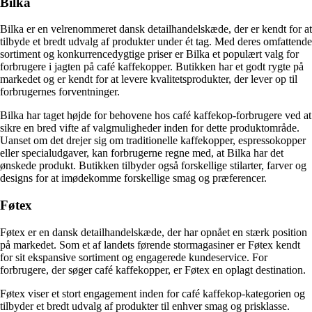
Bilka
Bilka er en velrenommeret dansk detailhandelskæde, der er kendt for at
tilbyde et bredt udvalg af produkter under ét tag. Med deres omfattende
sortiment og konkurrencedygtige priser er Bilka et populært valg for
forbrugere i jagten på café kaffekopper. Butikken har et godt rygte på
markedet og er kendt for at levere kvalitetsprodukter, der lever op til
forbrugernes forventninger.
Bilka har taget højde for behovene hos café kaffekop-forbrugere ved at
sikre en bred vifte af valgmuligheder inden for dette produktområde.
Uanset om det drejer sig om traditionelle kaffekopper, espressokopper
eller specialudgaver, kan forbrugerne regne med, at Bilka har det
ønskede produkt. Butikken tilbyder også forskellige stilarter, farver og
designs for at imødekomme forskellige smag og præferencer.
Føtex
Føtex er en dansk detailhandelskæde, der har opnået en stærk position
på markedet. Som et af landets førende stormagasiner er Føtex kendt
for sit ekspansive sortiment og engagerede kundeservice. For
forbrugere, der søger café kaffekopper, er Føtex en oplagt destination.
Føtex viser et stort engagement inden for café kaffekop-kategorien og
tilbyder et bredt udvalg af produkter til enhver smag og prisklasse.