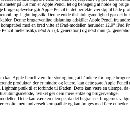
ameter på 8,9 mm er Apple Pencil let og behagelig at holde og bruge i 
e brugeroplevelse gør Apple Pencil til det perfekte værktøj til både pr
 Bluetooth og Lightning-stik. Denne enkle tilslutningsmulighed gør det 
abler. Denne brugervenlige tilslutning adskiller Apple Pencil fra andr
 kompatibel med en bred vifte af iPad-modeller, herunder 12,9″ iPad Pro 
Pencil-mellemstik), iPad Air (3. generation) og iPad mini (5. generation
an Apple Pencil være for stor og tung at håndtere for nogle brugere. 
ende produkter, der er mindre og lettere, kan dette gøre Apple Pencil 
Lightning-stik til at forbinde til iPaden. Dette kan være en ulempe, da 
tilslutningsmetode, hvilket gør dem mere enkle og brugervenlige.
-modeller. Dette kan være en ulempe, da det begrænser brugernes valgm
er er ofte mere universelt kompatible og kan bruges med flere enheder.