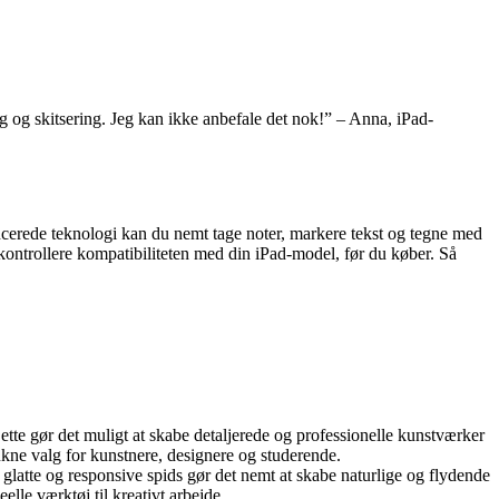
ing og skitsering. Jeg kan ikke anbefale det nok!” – Anna, iPad-
ancerede teknologi kan du nemt tage noter, markere tekst og tegne med
 kontrollere kompatibiliteten med din iPad-model, før du køber. Så
tte gør det muligt at skabe detaljerede og professionelle kunstværker
ukne valg for kunstnere, designere og studerende.
glatte og responsive spids gør det nemt at skabe naturlige og flydende
elle værktøj til kreativt arbejde.