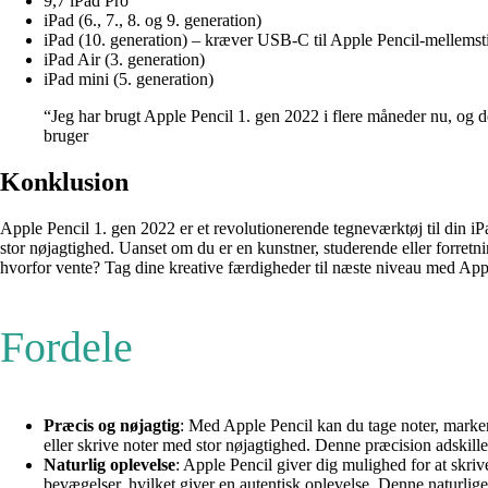
9,7 iPad Pro
iPad (6., 7., 8. og 9. generation)
iPad (10. generation) – kræver USB-C til Apple Pencil-mellemst
iPad Air (3. generation)
iPad mini (5. generation)
“Jeg har brugt Apple Pencil 1. gen 2022 i flere måneder nu, og det
bruger
Konklusion
Apple Pencil 1. gen 2022 er et revolutionerende tegneværktøj til din i
stor nøjagtighed. Uanset om du er en kunstner, studerende eller forretn
hvorfor vente? Tag dine kreative færdigheder til næste niveau med App
Fordele
Præcis og nøjagtig
: Med Apple Pencil kan du tage noter, marker
eller skrive noter med stor nøjagtighed. Denne præcision adskille
Naturlig oplevelse
: Apple Pencil giver dig mulighed for at skri
bevægelser, hvilket giver en autentisk oplevelse. Denne naturlige f