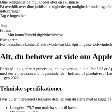
Dine rettigheder og muligheder efter en skilsmisse
Få overblik over dine juridiske rettigheder og muligheder under og eft
udfordringer.
Tag e-bogen her
Fruens
Min konto
Tilmeld dig
Nyhedsbreve
Kategorier
Form
Sundhed
Skønhed
Kreativ
Mode
Smykker
Spisning
Interiør
Kvinder
Alt, du behøver at vide om Apple
Er du på udkig efter et præcist og intuitivt værktøj til din iPad? Så er
med større præcision end nogensinde før – helt ned på pixelniveau! Læs
1. gen 2022.
Tekniske specifikationer
Hvis du er interesseret i tekniske detaljer, kan du starte med at kigge p
Længde: 175,7 mm målt fra spids til hætte