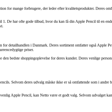
tion for mange forbrugere, der leder efter kvalitetsprodukter. Deres om
l 1. De har ofte gode tilbud, hvor du kan få din Apple Pencil til en end
kt.
for detailhandlen i Danmark. Deres sortiment omfatter også Apple Penc
urrencedygtige priser.
ve den bedste shoppingoplevelse for deres kunder. Deres venlige persona
cils. Selvom deres udvalg måske ikke er så omfattende som i andre but
risvenlig Apple Pencil, kan Netto være et godt valg. Selvom udvalget kan