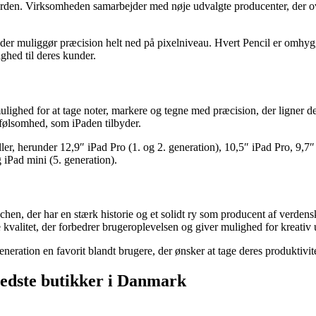
den. Virksomheden samarbejder med nøje udvalgte producenter, der overh
er muliggør præcision helt ned på pixelniveau. Hvert Pencil er omhyggel
ighed til deres kunder.
ghed for at tage noter, markere og tegne med præcision, der ligner det at
følsomhed, som iPaden tilbyder.
r, herunder 12,9″ iPad Pro (1. og 2. generation), 10,5″ iPad Pro, 9,7″ i
 iPad mini (5. generation).
hen, der har en stærk historie og et solidt ry som producent af verdensk
valitet, der forbedrer brugeroplevelsen og giver mulighed for kreativ 
ation en favorit blandt brugere, der ønsker at tage deres produktivitet 
 bedste butikker i Danmark