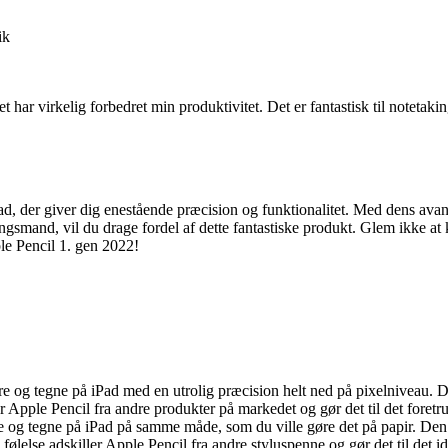
ik
 har virkelig forbedret min produktivitet. Det er fantastisk til notetak
Pad, der giver dig enestående præcision og funktionalitet. Med dens av
ingsmand, vil du drage fordel af dette fantastiske produkt. Glem ikke at
le Pencil 1. gen 2022!
e og tegne på iPad med en utrolig præcision helt ned på pixelniveau. De
r Apple Pencil fra andre produkter på markedet og gør det til det foretr
ve og tegne på iPad på samme måde, som du ville gøre det på papir. Den 
ølelse adskiller Apple Pencil fra andre styluspenne og gør det til det ide