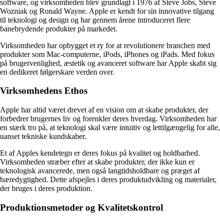
software, og virksomheden blev grundlagt i 1976 af Steve Jobs, Steve
Wozniak og Ronald Wayne. Apple er kendt for sin innovative tilgang
til teknologi og design og har gennem årene introduceret flere
banebrydende produkter på markedet.
Virksomheden har opbygget et ry for at revolutionere branchen med
produkter som Mac-computerne, iPods, iPhones og iPads. Med fokus
på brugervenlighed, æstetik og avanceret software har Apple skabt sig
en dedikeret følgerskare verden over.
Virksomhedens Ethos
Apple har altid været drevet af en vision om at skabe produkter, der
forbedrer brugernes liv og forenkler deres hverdag. Virksomheden har
en stærk tro på, at teknologi skal være intuitiv og lettilgængelig for alle,
uanset tekniske kundskaber.
Et af Apples kendetegn er deres fokus på kvalitet og holdbarhed.
Virksomheden stræber efter at skabe produkter, der ikke kun er
teknologisk avancerede, men også langtidsholdbare og præget af
bæredygtighed. Dette afspejles i deres produktudvikling og materialer,
der bruges i deres produktion.
Produktionsmetoder og Kvalitetskontrol