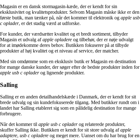
Magasin er en dansk stormagasin-kæde, der er kendt for sin
eksklusivitet og kvalitetsprodukter. Selvom Magasin måske ikke er den
første butik, man tænker på, når det kommer til elektronik og
apple usb
c oplader
, er det stadig værd at udforske.
For kunder, der værdsætter kvalitet og et bredt sortiment, tilbyder
Magasin et udvalg af
apple opladere
og tilbehør, der er nøje udvalgt
for at imødekomme deres behov. Butikken fokuserer på at tilbyde
produkter af høj kvalitet og et niveau af service, der matcher.
Med sin omdømme som en eksklusiv butik er Magasin en destination
for mange danske kunder, der søger efter de bedste produkter inden for
apple usb c oplader
og lignende produkter.
Salling
Salling er en anden detailhandelskæde i Danmark, der er kendt for sit
brede udvalg og sin kundefokuserede tilgang. Med butikker rundt om i
landet har Salling etableret sig som en pålidelig destination for mange
forbrugere.
Når det kommer til
apple usb c oplader
og relaterede produkter,
skuffer Salling ikke. Butikken er kendt for sit store udvalg af
apple
adaptere
,
usb c opladere
og meget mere. Uanset om du har brug for en