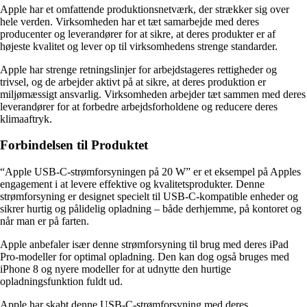
Apple har et omfattende produktionsnetværk, der strækker sig over
hele verden. Virksomheden har et tæt samarbejde med deres
producenter og leverandører for at sikre, at deres produkter er af
højeste kvalitet og lever op til virksomhedens strenge standarder.
Apple har strenge retningslinjer for arbejdstageres rettigheder og
trivsel, og de arbejder aktivt på at sikre, at deres produktion er
miljømæssigt ansvarlig. Virksomheden arbejder tæt sammen med deres
leverandører for at forbedre arbejdsforholdene og reducere deres
klimaaftryk.
Forbindelsen til Produktet
“Apple USB-C-strømforsyningen på 20 W” er et eksempel på Apples
engagement i at levere effektive og kvalitetsprodukter. Denne
strømforsyning er designet specielt til USB-C-kompatible enheder og
sikrer hurtig og pålidelig opladning – både derhjemme, på kontoret og
når man er på farten.
Apple anbefaler især denne strømforsyning til brug med deres iPad
Pro-modeller for optimal opladning. Den kan dog også bruges med
iPhone 8 og nyere modeller for at udnytte den hurtige
opladningsfunktion fuldt ud.
Apple har skabt denne USB-C-strømforsyning med deres