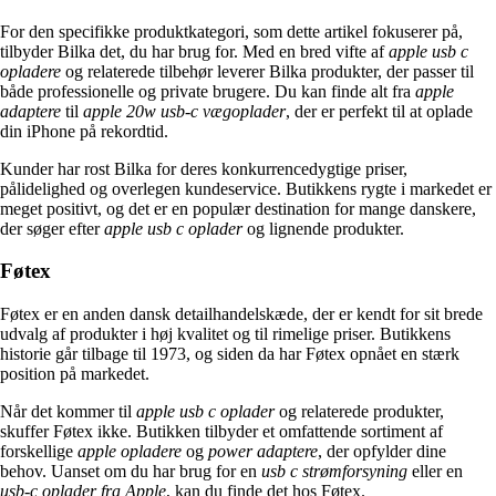
For den specifikke produktkategori, som dette artikel fokuserer på,
tilbyder Bilka det, du har brug for. Med en bred vifte af
apple usb c
opladere
og relaterede tilbehør leverer Bilka produkter, der passer til
både professionelle og private brugere. Du kan finde alt fra
apple
adaptere
til
apple 20w usb-c vægoplader
, der er perfekt til at oplade
din iPhone på rekordtid.
Kunder har rost Bilka for deres konkurrencedygtige priser,
pålidelighed og overlegen kundeservice. Butikkens rygte i markedet er
meget positivt, og det er en populær destination for mange danskere,
der søger efter
apple usb c oplader
og lignende produkter.
Føtex
Føtex er en anden dansk detailhandelskæde, der er kendt for sit brede
udvalg af produkter i høj kvalitet og til rimelige priser. Butikkens
historie går tilbage til 1973, og siden da har Føtex opnået en stærk
position på markedet.
Når det kommer til
apple usb c oplader
og relaterede produkter,
skuffer Føtex ikke. Butikken tilbyder et omfattende sortiment af
forskellige
apple opladere
og
power adaptere
, der opfylder dine
behov. Uanset om du har brug for en
usb c strømforsyning
eller en
usb-c oplader fra Apple
, kan du finde det hos Føtex.