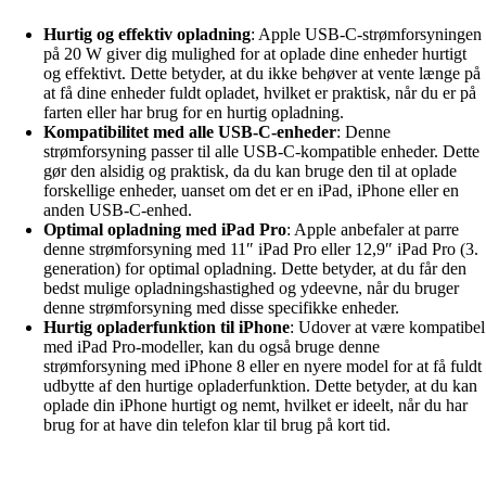
Hurtig og effektiv opladning
: Apple USB-C-strømforsyningen
på 20 W giver dig mulighed for at oplade dine enheder hurtigt
og effektivt. Dette betyder, at du ikke behøver at vente længe på
at få dine enheder fuldt opladet, hvilket er praktisk, når du er på
farten eller har brug for en hurtig opladning.
Kompatibilitet med alle USB-C-enheder
: Denne
strømforsyning passer til alle USB-C-kompatible enheder. Dette
gør den alsidig og praktisk, da du kan bruge den til at oplade
forskellige enheder, uanset om det er en iPad, iPhone eller en
anden USB-C-enhed.
Optimal opladning med iPad Pro
: Apple anbefaler at parre
denne strømforsyning med 11″ iPad Pro eller 12,9″ iPad Pro (3.
generation) for optimal opladning. Dette betyder, at du får den
bedst mulige opladningshastighed og ydeevne, når du bruger
denne strømforsyning med disse specifikke enheder.
Hurtig opladerfunktion til iPhone
: Udover at være kompatibel
med iPad Pro-modeller, kan du også bruge denne
strømforsyning med iPhone 8 eller en nyere model for at få fuldt
udbytte af den hurtige opladerfunktion. Dette betyder, at du kan
oplade din iPhone hurtigt og nemt, hvilket er ideelt, når du har
brug for at have din telefon klar til brug på kort tid.