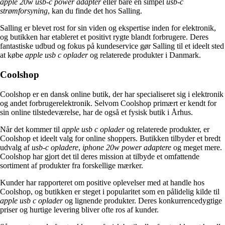
apple 20w usb-c power adapter
eller bare en simpel
usb-c
strømforsyning
, kan du finde det hos Salling.
Salling er blevet rost for sin viden og ekspertise inden for elektronik,
og butikken har etableret et positivt rygte blandt forbrugere. Deres
fantastiske udbud og fokus på kundeservice gør Salling til et ideelt sted
at købe
apple usb c oplader
og relaterede produkter i Danmark.
Coolshop
Coolshop er en dansk online butik, der har specialiseret sig i elektronik
og andet forbrugerelektronik. Selvom Coolshop primært er kendt for
sin online tilstedeværelse, har de også et fysisk butik i Århus.
Når det kommer til
apple usb c oplader
og relaterede produkter, er
Coolshop et ideelt valg for online shoppers. Butikken tilbyder et bredt
udvalg af
usb-c opladere
,
iphone 20w power adaptere
og meget mere.
Coolshop har gjort det til deres mission at tilbyde et omfattende
sortiment af produkter fra forskellige mærker.
Kunder har rapporteret om positive oplevelser med at handle hos
Coolshop, og butikken er steget i popularitet som en pålidelig kilde til
apple usb c oplader
og lignende produkter. Deres konkurrencedygtige
priser og hurtige levering bliver ofte ros af kunder.