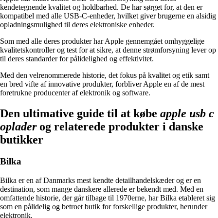
kendetegnende kvalitet og holdbarhed. De har sørget for, at den er
kompatibel med alle USB-C-enheder, hvilket giver brugerne en alsidig
opladningsmulighed til deres elektroniske enheder.
Som med alle deres produkter har Apple gennemgået omhyggelige
kvalitetskontroller og test for at sikre, at denne strømforsyning lever op
til deres standarder for pålidelighed og effektivitet.
Med den velrenommerede historie, det fokus på kvalitet og etik samt
en bred vifte af innovative produkter, forbliver Apple en af ​​de mest
foretrukne producenter af elektronik og software.
Den ultimative guide til at købe
apple usb c
oplader
og relaterede produkter i danske
butikker
Bilka
Bilka er en af Danmarks mest kendte detailhandelskæder og er en
destination, som mange danskere allerede er bekendt med. Med en
omfattende historie, der går tilbage til 1970erne, har Bilka etableret sig
som en pålidelig og betroet butik for forskellige produkter, herunder
elektronik.