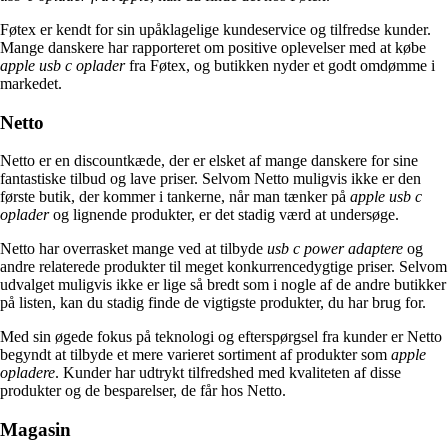
Føtex er kendt for sin upåklagelige kundeservice og tilfredse kunder.
Mange danskere har rapporteret om positive oplevelser med at købe
apple usb c oplader
fra Føtex, og butikken nyder et godt omdømme i
markedet.
Netto
Netto er en discountkæde, der er elsket af mange danskere for sine
fantastiske tilbud og lave priser. Selvom Netto muligvis ikke er den
første butik, der kommer i tankerne, når man tænker på
apple usb c
oplader
og lignende produkter, er det stadig værd at undersøge.
Netto har overrasket mange ved at tilbyde
usb c power adaptere
og
andre relaterede produkter til meget konkurrencedygtige priser. Selvom
udvalget muligvis ikke er lige så bredt som i nogle af de andre butikker
på listen, kan du stadig finde de vigtigste produkter, du har brug for.
Med sin øgede fokus på teknologi og efterspørgsel fra kunder er Netto
begyndt at tilbyde et mere varieret sortiment af produkter som
apple
opladere
. Kunder har udtrykt tilfredshed med kvaliteten af ​​disse
produkter og de besparelser, de får hos Netto.
Magasin