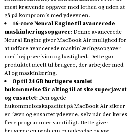
mest krævende opgaver med lethed og uden at
gå på kompromis med ydeevnen.
16-core Neural Engine til avancerede
maskinlæringsopgaver
: Denne avancerede
Neural Engine giver MacBook Air mulighed for
at udføre avancerede maskinlæringsopgaver
med høj præcision og hastighed. Dette gør
produktet ideelt til brugere, der arbejder med
AI og maskinlæring.
Op til 24 GB hurtigere samlet
hukommelse får alting til at ske superjævnt
og ensartet
: Den øgede
hukommelseskapacitet på MacBook Air sikrer
en jævn og ensartet ydeevne, selv når der køres
flere programmer samtidigt. Dette giver
brugerne en problemfri oplevelse og gør