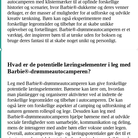
autocamperen med klistermærker til at opfinde forskellige
historier og scenarier, hvor Barbie®-dukkerne og deres venner
deltager, er der masser af muligheder for at udforske og udvikle
kreativ tænkning. Børn kan også eksperimentere med
forskellige legeområder og tilbehør for at skabe unikke
oplevelser og fortællinger. Barbie®-drømmeautocamperen er et
værktøj, der inspirerer børn til at tænke uden for boksen og
bruge deres fantasi til at skabe noget unikt og personligt.
Hvad er de potentielle læringselementer i leg med
Barbie®-drømmeautocamperen?
Leg med Barbie®-drømmeautocamperen kan give forskellige
potentielle læringselementer. Børnene kan lære om, hvordan
man planlægger og organiserer aktiviteter ved at indrette de
forskellige legeområder og tilbehør i autocamperen. De kan
også lære om forskellige aspekter af camping og udforskning af
naturen gennem rollespil og lege. Desuden kan leg med
Barbie®-drømmeautocamperen hjælpe børnene med at udvikle
sociale færdigheder som samarbejde, kommunikation og deling,
mens de interagerer med andre børn eller voksne under legen.
Overall, autocamperens lege- og læringspotentialer gør det til et