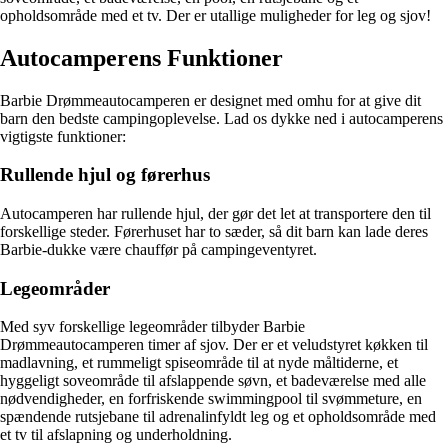
opholdsområde med et tv. Der er utallige muligheder for leg og sjov!
Autocamperens Funktioner
Barbie Drømmeautocamperen er designet med omhu for at give dit
barn den bedste campingoplevelse. Lad os dykke ned i autocamperens
vigtigste funktioner:
Rullende hjul og førerhus
Autocamperen har rullende hjul, der gør det let at transportere den til
forskellige steder. Førerhuset har to sæder, så dit barn kan lade deres
Barbie-dukke være chauffør på campingeventyret.
Legeområder
Med syv forskellige legeområder tilbyder Barbie
Drømmeautocamperen timer af sjov. Der er et veludstyret køkken til
madlavning, et rummeligt spiseområde til at nyde måltiderne, et
hyggeligt soveområde til afslappende søvn, et badeværelse med alle
nødvendigheder, en forfriskende swimmingpool til svømmeture, en
spændende rutsjebane til adrenalinfyldt leg og et opholdsområde med
et tv til afslapning og underholdning.