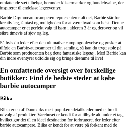
omfattende sæt tilbehør, herunder klistermærker og hundehvalpe, der
inspirerer til endeløse legeeventyr.
Barbie Drømmeautocamperen repræsenterer alt det, Barbie står for –
kreativ leg, fantasi og muligheden for at være hvad som helst. Denne
autocamper er et perfekt valg til børn i alderen 3 år og derover og vil
sikre timevis af sjov og leg.
Så hvis du leder efter den ultimative campingoplevelse og ønsker at
tilføje en Barbie-autocamper til din samling, så kan du trygt stole på
Barbie som producenten bag dette fantastiske legetøj. Med Barbie kan
din indre eventyrer udfolde sig og bringe drømme til live!
En omfattende oversigt over forskellige
butikker: Find de bedste steder at købe
barbie autocamper
Bilka
Bilka er en af Danmarks mest populære detailkæder med et bredt
udvalg af produkter. Varehuset er kendt for at tilbyde alt under ét tag,
hvilket gør det til en ideel destination for forbrugere, der leder efter
barbie autocampere. Bilka er kendt for at være på forkant med de