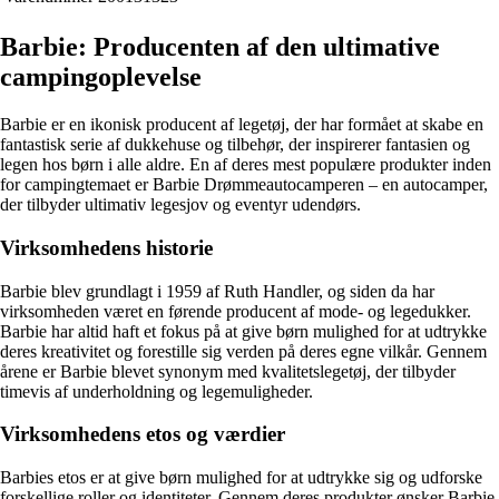
Barbie: Producenten af den ultimative
campingoplevelse
Barbie er en ikonisk producent af legetøj, der har formået at skabe en
fantastisk serie af dukkehuse og tilbehør, der inspirerer fantasien og
legen hos børn i alle aldre. En af deres mest populære produkter inden
for campingtemaet er Barbie Drømmeautocamperen – en autocamper,
der tilbyder ultimativ legesjov og eventyr udendørs.
Virksomhedens historie
Barbie blev grundlagt i 1959 af Ruth Handler, og siden da har
virksomheden været en førende producent af mode- og legedukker.
Barbie har altid haft et fokus på at give børn mulighed for at udtrykke
deres kreativitet og forestille sig verden på deres egne vilkår. Gennem
årene er Barbie blevet synonym med kvalitetslegetøj, der tilbyder
timevis af underholdning og legemuligheder.
Virksomhedens etos og værdier
Barbies etos er at give børn mulighed for at udtrykke sig og udforske
forskellige roller og identiteter. Gennem deres produkter ønsker Barbie