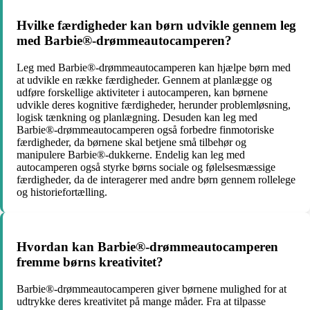
Hvilke færdigheder kan børn udvikle gennem leg
med Barbie®-drømmeautocamperen?
Leg med Barbie®-drømmeautocamperen kan hjælpe børn med
at udvikle en række færdigheder. Gennem at planlægge og
udføre forskellige aktiviteter i autocamperen, kan børnene
udvikle deres kognitive færdigheder, herunder problemløsning,
logisk tænkning og planlægning. Desuden kan leg med
Barbie®-drømmeautocamperen også forbedre finmotoriske
færdigheder, da børnene skal betjene små tilbehør og
manipulere Barbie®-dukkerne. Endelig kan leg med
autocamperen også styrke børns sociale og følelsesmæssige
færdigheder, da de interagerer med andre børn gennem rollelege
og historiefortælling.
Hvordan kan Barbie®-drømmeautocamperen
fremme børns kreativitet?
Barbie®-drømmeautocamperen giver børnene mulighed for at
udtrykke deres kreativitet på mange måder. Fra at tilpasse