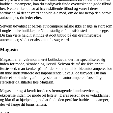
barbie autocampere, kan du stadigvæk finde overraskende gode tilbud
her. Netto er kendt for at have skiftende tilbud og varer i deres
sortiment, så det er værd at holde øje med, om de har netop den barbie
autocamper, du leder efter.
Selvom udvalget af barbie autocampere måske ikke er lige så stort som
i nogle andre butikker, er Netto stadig et fantastisk sted at undersøge.
Du kan være heldig at finde et godt tilbud på din drømmebarbie
autocamper, så det er absolut et besøg værd.
Magasin
Magasin er en velrenommeret butikskæde, der har specialiseret sig
inden for mode, skønhed og livsstil. Selvom de måske ikke er det
første sted, man tænker på, når det kommer til barbie autocampere, bør
du ikke undervurdere det imponerende udvalg, de tilbyder. Du kan
finde et stort udvalg af de nyeste barbie autocampere i forskellige
størrelser og stilarter hos Magasin.
Magasin er også kendt for deres fremragende kundeservice og
ekspertise inden for mode og legetøj. Deres personale er veluddannet
og klar til at hjælpe dig med at finde den perfekte barbie autocamper,
der vil fange dit barns fantasi.