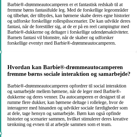
Barbie®-drømmeautocamperen er et fantastisk redskab til at
fremme børns fantasifulde leg. Med de forskellige legeområder
og tilbehør, der tilbydes, kan børnene skabe deres egne historier
og udforske forskellige rollespilsscenarier. De kan udvikle deres
fantasi, når de forestiller sig, at de er på en reel campingtur med
Barbie®-dukkerne og deltager i forskellige udendørsaktiviteter.
Barnets fantasi vil blomstre, når de skaber og udforsker
forskellige eventyr med Barbie®-drømmeautocamperen.
Hvordan kan Barbie®-drømmeautocamperen
fremme børns sociale interaktion og samarbejde?
Barbie®-drømmeautocamperen opfordrer til social interaktion
og samarbejde mellem børnene, når de leger med Barbie®-
dukkerne og deres venner. Da autocamperen er designet til at
rumme flere dukker, kan børnene deltage i rollelege, hvor de
interagerer med hinanden og udvikler sociale færdigheder som
at dele, tage hensyn og samarbejde. Børn kan også opfinde
historier og scenarier sammen, hvilket stimulerer deres kreative
tænkning og evnen til at arbejde sammen som et team.