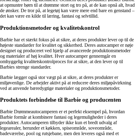
at opmuntre børn til at drømme stort og tro på, at de kan opnå alt, hvad
de ønsker. De tror på, at legetøj kan være mere end bare en genstand –
det kan være en kilde til læring, fantasi og selvtillid.
Produktionsmetoder og kvalitetskontrol
Barbie har et stærkt fokus på at sikre, at deres produkter lever op til de
højeste standarder for kvalitet og sikkerhed. Deres autocamper er nøje
designet og produceret ved hjælp af avancerede produktionsmetoder
og materialer af høj kvalitet. Hver autocamper gennemgår en
omhyggelig kvalitetskontrolproces for at sikre, at den lever op til
Barbies strenge standarder.
Barbie lægger også stor vægt på at sikre, at deres produkter er
miljøvenlige. De arbejder aktivt på at reducere deres miljøpåvirkning
ved at anvende bæredygtige materialer og produktionsmetoder.
Produktets forbindelse til Barbie og producenten
Barbie Drømmeautocamperen er et perfekt eksempel på, hvordan
Barbie formår at kombinere fantasi og legemuligheder i deres
produkter. Autocamperen tilbyder ikke kun et bredt udvalg af
legearealer, herunder et køkken, spiseområde, soveområde,
badeværelse, pool og rutsjebane, men den leveres også med et