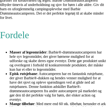
grænser for kreativiteten og legen. Barbie Drømmeautocamperen
tilbyder timevis af underholdning og sjov for børn i alle aldre. Giv dit
barn en uforglemmelig campingoplevelse med Barbie
Drømmeautocamperen. Det er det perfekte legetøj til at skabe minder
for livet.
Fordele
Masser af legeområder
: Barbie®-drømmeautocamperen har
hele syv legeområder, der giver børnene mulighed for at
udforske og skabe deres egne eventyr. Dette gør produktet unikt
og overlegent i forhold til konkurrerende produkter, der måske
kun har et eller to legeområder.
Episk rutsjebane
: Autocamperen har en fantastisk rutsjebane,
der giver Barbie®-dukken og hendes venner mulighed for at
have det sjovt og opleve spændingen ved at glide ned ad
rutsjebanen. Denne funktion adskiller Barbie®-
drømmeautocamperen fra andre autocampere på markedet og
gør den til det perfekte valg for børn, der elsker action og
eventyr.
Mange tilbehør
: Med mere end 60 stk. tilbehør, herunder et ark