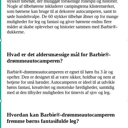
stykker tilbehør, der muliggør forskellige rollespil og historier.
Nogle af tilbehørene inkluderer campingtema klistermærker,
som børnene kan bruge til at dekorere autocamperen, samt to
søde hundehvalpe. De 60 stykker tilbehør åbner op for mange
muligheder for leg og fantasi og giver børnene endnu flere
måder at skabe oplevelser og historier sammen med Barbie®-
dukkerne.
Hvad er det aldersmæssige mål for Barbie®-
drømmeautocamperen?
Barbie®-drømmeautocamperen er egnet til børn fra 3 år og
opefter. Den er designet til at være sikker, holdbar og nem at
betjene for små hænder. Autocamperen er ideel til at udvikle
børns fantasi, kreativitet og motoriske færdigheder, samtidig
med at den tilbyder muligheden for timevis af sjov og leg.
Hvordan kan Barbie®-drømmeautocamperen
fremme børns fantasifulde leg?