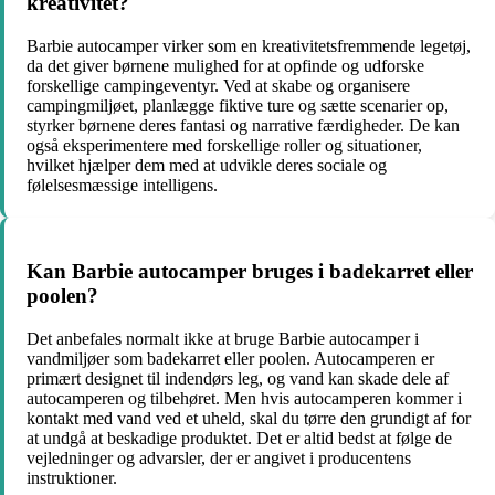
kreativitet?
Barbie autocamper virker som en kreativitetsfremmende legetøj,
da det giver børnene mulighed for at opfinde og udforske
forskellige campingeventyr. Ved at skabe og organisere
campingmiljøet, planlægge fiktive ture og sætte scenarier op,
styrker børnene deres fantasi og narrative færdigheder. De kan
også eksperimentere med forskellige roller og situationer,
hvilket hjælper dem med at udvikle deres sociale og
følelsesmæssige intelligens.
Kan Barbie autocamper bruges i badekarret eller
poolen?
Det anbefales normalt ikke at bruge Barbie autocamper i
vandmiljøer som badekarret eller poolen. Autocamperen er
primært designet til indendørs leg, og vand kan skade dele af
autocamperen og tilbehøret. Men hvis autocamperen kommer i
kontakt med vand ved et uheld, skal du tørre den grundigt af for
at undgå at beskadige produktet. Det er altid bedst at følge de
vejledninger og advarsler, der er angivet i producentens
instruktioner.