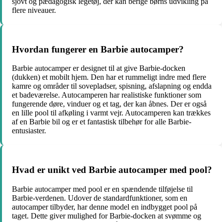
sjovt og pædagogisk legetøj, der kan berige børns udvikling på
flere niveauer.
Hvordan fungerer en Barbie autocamper?
Barbie autocamper er designet til at give Barbie-docken
(dukken) et mobilt hjem. Den har et rummeligt indre med flere
kamre og områder til sovepladser, spisning, afslapning og endda
et badeværelse. Autocamperen har realistiske funktioner som
fungerende døre, vinduer og et tag, der kan åbnes. Der er også
en lille pool til afkøling i varmt vejr. Autocamperen kan trækkes
af en Barbie bil og er et fantastisk tilbehør for alle Barbie-
entusiaster.
Hvad er unikt ved Barbie autocamper med pool?
Barbie autocamper med pool er en spændende tilføjelse til
Barbie-verdenen. Udover de standardfunktioner, som en
autocamper tilbyder, har denne model en indbygget pool på
taget. Dette giver mulighed for Barbie-docken at svømme og