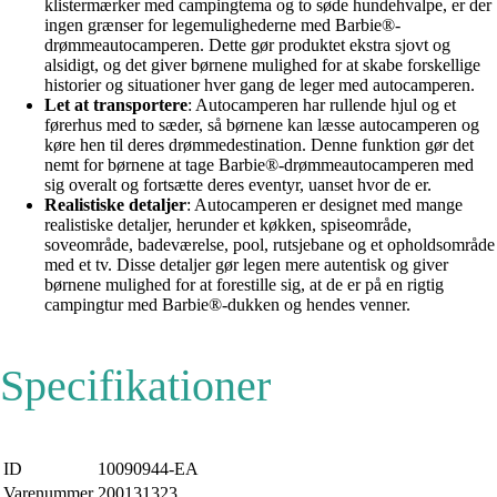
klistermærker med campingtema og to søde hundehvalpe, er der
ingen grænser for legemulighederne med Barbie®-
drømmeautocamperen. Dette gør produktet ekstra sjovt og
alsidigt, og det giver børnene mulighed for at skabe forskellige
historier og situationer hver gang de leger med autocamperen.
Let at transportere
: Autocamperen har rullende hjul og et
førerhus med to sæder, så børnene kan læsse autocamperen og
køre hen til deres drømmedestination. Denne funktion gør det
nemt for børnene at tage Barbie®-drømmeautocamperen med
sig overalt og fortsætte deres eventyr, uanset hvor de er.
Realistiske detaljer
: Autocamperen er designet med mange
realistiske detaljer, herunder et køkken, spiseområde,
soveområde, badeværelse, pool, rutsjebane og et opholdsområde
med et tv. Disse detaljer gør legen mere autentisk og giver
børnene mulighed for at forestille sig, at de er på en rigtig
campingtur med Barbie®-dukken og hendes venner.
Specifikationer
ID
10090944-EA
Varenummer
200131323