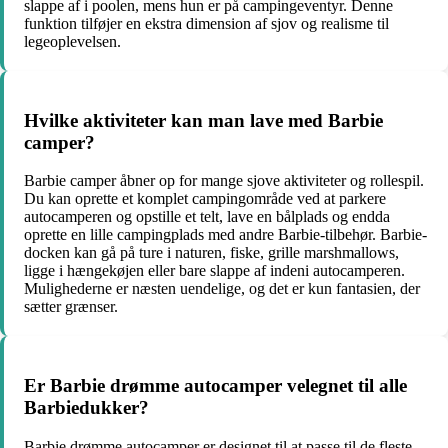
slappe af i poolen, mens hun er på campingeventyr. Denne
funktion tilføjer en ekstra dimension af sjov og realisme til
legeoplevelsen.
Hvilke aktiviteter kan man lave med Barbie
camper?
Barbie camper åbner op for mange sjove aktiviteter og rollespil.
Du kan oprette et komplet campingområde ved at parkere
autocamperen og opstille et telt, lave en bålplads og endda
oprette en lille campingplads med andre Barbie-tilbehør. Barbie-
docken kan gå på ture i naturen, fiske, grille marshmallows,
ligge i hængekøjen eller bare slappe af indeni autocamperen.
Mulighederne er næsten uendelige, og det er kun fantasien, der
sætter grænser.
Er Barbie drømme autocamper velegnet til alle
Barbiedukker?
Barbie drømme autocamper er designet til at passe til de fleste