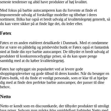
seneste tendenser og altid have produkter af høj kvalitet.
Med fokus på barbie autocamperen kan du forvente at finde et
imponerende udvalg af forskellige modeller og tilbehør i deres
sortiment. Bilka har også et bredt udvalg af kvalitetslegetøj generelt, så
du kan være sikker på at finde lige det, du leder efter.
Føtex
Føtex er en anden etableret detailkæde i Danmark. Med et omdømme
for at være en pålidelig og prisbevidst butik er Føtex også et fantastisk
sted at finde din nye barbie autocamper. De tilbyder et bredt udvalg af
produkter til konkurrencedygtige priser, så du kan spare penge
samtidig med at du køber kvalitetslegetøj.
Føtex har opbygget sin popularitet ved at levere gode
shoppingoplevelser og gode tilbud til deres kunder. Når du besøger en
Føtex-butik, vil du finde et venligt personale, som er klar til at hjælpe
dig med at finde den perfekte barbie autocamper, der passer til dine
behov.
Netto
Netto er kendt som en discountkæde, der tilbyder produkter til utroligt
lave priser. Selvom man måske ikke umiddelbart forbinder Netto med