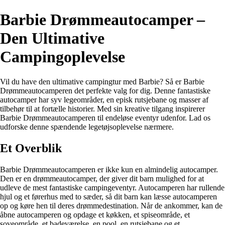
Barbie Drømmeautocamper –
Den Ultimative
Campingoplevelse
Vil du have den ultimative campingtur med Barbie? Så er Barbie
Drømmeautocamperen det perfekte valg for dig. Denne fantastiske
autocamper har syv legeområder, en episk rutsjebane og masser af
tilbehør til at fortælle historier. Med sin kreative tilgang inspirerer
Barbie Drømmeautocamperen til endeløse eventyr udenfor. Lad os
udforske denne spændende legetøjsoplevelse nærmere.
Et Overblik
Barbie Drømmeautocamperen er ikke kun en almindelig autocamper.
Den er en drømmeautocamper, der giver dit barn mulighed for at
udleve de mest fantastiske campingeventyr. Autocamperen har rullende
hjul og et førerhus med to sæder, så dit barn kan læsse autocamperen
op og køre hen til deres drømmedestination. Når de ankommer, kan de
åbne autocamperen og opdage et køkken, et spiseområde, et
soveområde, et badeværelse, en pool, en rutsjebane og et