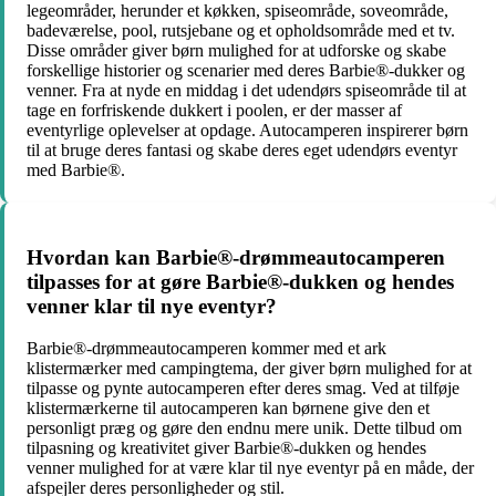
legeområder, herunder et køkken, spiseområde, soveområde,
badeværelse, pool, rutsjebane og et opholdsområde med et tv.
Disse områder giver børn mulighed for at udforske og skabe
forskellige historier og scenarier med deres Barbie®-dukker og
venner. Fra at nyde en middag i det udendørs spiseområde til at
tage en forfriskende dukkert i poolen, er der masser af
eventyrlige oplevelser at opdage. Autocamperen inspirerer børn
til at bruge deres fantasi og skabe deres eget udendørs eventyr
med Barbie®.
Hvordan kan Barbie®-drømmeautocamperen
tilpasses for at gøre Barbie®-dukken og hendes
venner klar til nye eventyr?
Barbie®-drømmeautocamperen kommer med et ark
klistermærker med campingtema, der giver børn mulighed for at
tilpasse og pynte autocamperen efter deres smag. Ved at tilføje
klistermærkerne til autocamperen kan børnene give den et
personligt præg og gøre den endnu mere unik. Dette tilbud om
tilpasning og kreativitet giver Barbie®-dukken og hendes
venner mulighed for at være klar til nye eventyr på en måde, der
afspejler deres personligheder og stil.