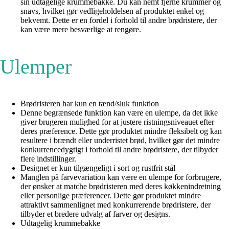
sin udtagelige krummebakke. Du kan nemt fjerne krummer og
snavs, hvilket gør vedligeholdelsen af produktet enkel og
bekvemt. Dette er en fordel i forhold til andre brødristere, der
kan være mere besværlige at rengøre.
Ulemper
Brødristeren har kun en tænd/sluk funktion
Denne begrænsede funktion kan være en ulempe, da det ikke
giver brugeren mulighed for at justere ristningsniveauet efter
deres præference. Dette gør produktet mindre fleksibelt og kan
resultere i brændt eller underristet brød, hvilket gør det mindre
konkurrencedygtigt i forhold til andre brødristere, der tilbyder
flere indstillinger.
Designet er kun tilgængeligt i sort og rustfrit stål
Manglen på farvevariation kan være en ulempe for forbrugere,
der ønsker at matche brødristeren med deres køkkenindretning
eller personlige præferencer. Dette gør produktet mindre
attraktivt sammenlignet med konkurrerende brødristere, der
tilbyder et bredere udvalg af farver og designs.
Udtagelig krummebakke