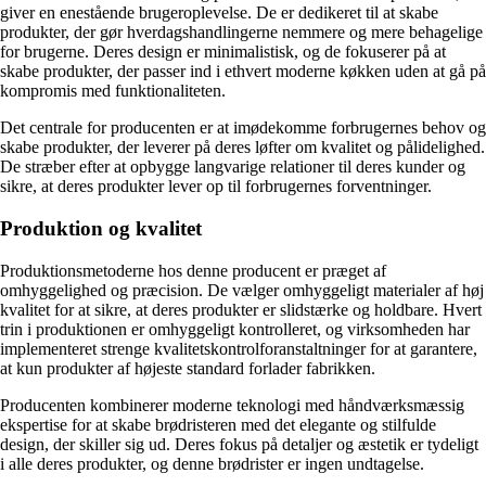
giver en enestående brugeroplevelse. De er dedikeret til at skabe
produkter, der gør hverdagshandlingerne nemmere og mere behagelige
for brugerne. Deres design er minimalistisk, og de fokuserer på at
skabe produkter, der passer ind i ethvert moderne køkken uden at gå på
kompromis med funktionaliteten.
Det centrale for producenten er at imødekomme forbrugernes behov og
skabe produkter, der leverer på deres løfter om kvalitet og pålidelighed.
De stræber efter at opbygge langvarige relationer til deres kunder og
sikre, at deres produkter lever op til forbrugernes forventninger.
Produktion og kvalitet
Produktionsmetoderne hos denne producent er præget af
omhyggelighed og præcision. De vælger omhyggeligt materialer af høj
kvalitet for at sikre, at deres produkter er slidstærke og holdbare. Hvert
trin i produktionen er omhyggeligt kontrolleret, og virksomheden har
implementeret strenge kvalitetskontrolforanstaltninger for at garantere,
at kun produkter af højeste standard forlader fabrikken.
Producenten kombinerer moderne teknologi med håndværksmæssig
ekspertise for at skabe brødristeren med det elegante og stilfulde
design, der skiller sig ud. Deres fokus på detaljer og æstetik er tydeligt
i alle deres produkter, og denne brødrister er ingen undtagelse.