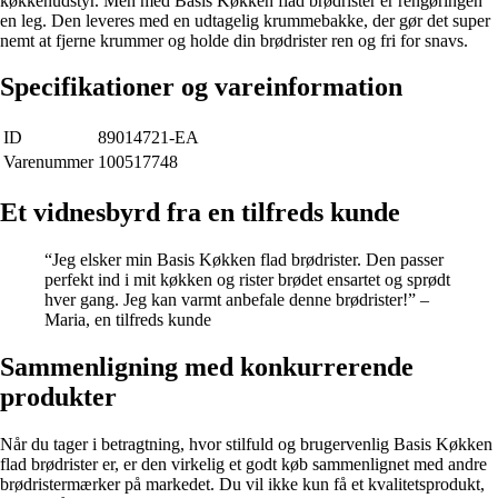
køkkenudstyr. Men med Basis Køkken flad brødrister er rengøringen
en leg. Den leveres med en udtagelig krummebakke, der gør det super
nemt at fjerne krummer og holde din brødrister ren og fri for snavs.
Specifikationer og vareinformation
ID
89014721-EA
Varenummer
100517748
Et vidnesbyrd fra en tilfreds kunde
“Jeg elsker min Basis Køkken flad brødrister. Den passer
perfekt ind i mit køkken og rister brødet ensartet og sprødt
hver gang. Jeg kan varmt anbefale denne brødrister!” –
Maria, en tilfreds kunde
Sammenligning med konkurrerende
produkter
Når du tager i betragtning, hvor stilfuld og brugervenlig Basis Køkken
flad brødrister er, er den virkelig et godt køb sammenlignet med andre
brødristermærker på markedet. Du vil ikke kun få et kvalitetsprodukt,