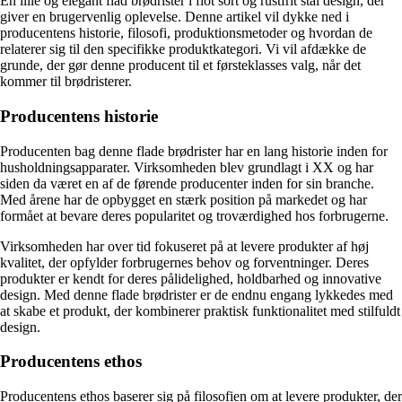
En lille og elegant flad brødrister i flot sort og rustfrit stål design, der
giver en brugervenlig oplevelse. Denne artikel vil dykke ned i
producentens historie, filosofi, produktionsmetoder og hvordan de
relaterer sig til den specifikke produktkategori. Vi vil afdække de
grunde, der gør denne producent til et førsteklasses valg, når det
kommer til brødristerer.
Producentens historie
Producenten bag denne flade brødrister har en lang historie inden for
husholdningsapparater. Virksomheden blev grundlagt i XX og har
siden da været en af de førende producenter inden for sin branche.
Med årene har de opbygget en stærk position på markedet og har
formået at bevare deres popularitet og troværdighed hos forbrugerne.
Virksomheden har over tid fokuseret på at levere produkter af høj
kvalitet, der opfylder forbrugernes behov og forventninger. Deres
produkter er kendt for deres pålidelighed, holdbarhed og innovative
design. Med denne flade brødrister er de endnu engang lykkedes med
at skabe et produkt, der kombinerer praktisk funktionalitet med stilfuldt
design.
Producentens ethos
Producentens ethos baserer sig på filosofien om at levere produkter, der