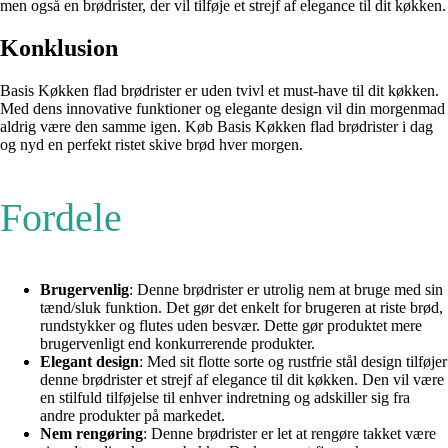
men også en brødrister, der vil tilføje et strejf af elegance til dit køkken.
Konklusion
Basis Køkken flad brødrister er uden tvivl et must-have til dit køkken.
Med dens innovative funktioner og elegante design vil din morgenmad
aldrig være den samme igen. Køb Basis Køkken flad brødrister i dag
og nyd en perfekt ristet skive brød hver morgen.
Fordele
Brugervenlig
: Denne brødrister er utrolig nem at bruge med sin
tænd/sluk funktion. Det gør det enkelt for brugeren at riste brød,
rundstykker og flutes uden besvær. Dette gør produktet mere
brugervenligt end konkurrerende produkter.
Elegant design
: Med sit flotte sorte og rustfrie stål design tilføjer
denne brødrister et strejf af elegance til dit køkken. Den vil være
en stilfuld tilføjelse til enhver indretning og adskiller sig fra
andre produkter på markedet.
Nem rengøring
: Denne brødrister er let at rengøre takket være