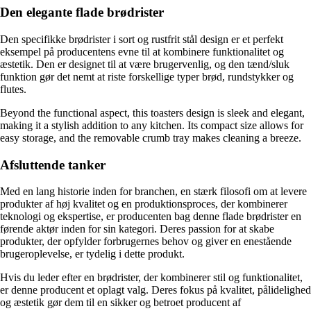
Den elegante flade brødrister
Den specifikke brødrister i sort og rustfrit stål design er et perfekt
eksempel på producentens evne til at kombinere funktionalitet og
æstetik. Den er designet til at være brugervenlig, og den tænd/sluk
funktion gør det nemt at riste forskellige typer brød, rundstykker og
flutes.
Beyond the functional aspect, this toasters design is sleek and elegant,
making it a stylish addition to any kitchen. Its compact size allows for
easy storage, and the removable crumb tray makes cleaning a breeze.
Afsluttende tanker
Med en lang historie inden for branchen, en stærk filosofi om at levere
produkter af høj kvalitet og en produktionsproces, der kombinerer
teknologi og ekspertise, er producenten bag denne flade brødrister en
førende aktør inden for sin kategori. Deres passion for at skabe
produkter, der opfylder forbrugernes behov og giver en enestående
brugeroplevelse, er tydelig i dette produkt.
Hvis du leder efter en brødrister, der kombinerer stil og funktionalitet,
er denne producent et oplagt valg. Deres fokus på kvalitet, pålidelighed
og æstetik gør dem til en sikker og betroet producent af