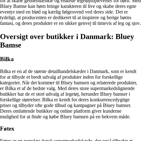
for at skabe gennemtænkte og elskede legetøjsoplevelser for børn. Med
Bluey Bamse kan børn bringe karakteren til live og skabe deres egne
eventyr med en blød og kærlig følgesvend ved deres side. Det er
tydeligt, at producenten er dedikeret til at inspirere og berige børns
fantasi, og deres produkter er en sikker genvej til timevis af leg og sjov.
Oversigt over butikker i Danmark: Bluey
Bamse
Bilka
Bilka er en af de største detailhandelskæder i Danmark, som er kendt
for at tilbyde et bredt udvalg af produkter inden for forskellige
kategorier. Når det kommer til Bluey bamsen og relaterede produkter,
er Bilka et af de bedste valg. Med deres store supermarkedslignende
butikker har de et stort udvalg af legetøj, herunder Bluey bamser i
forskellige størrelser. Bilka er kendt for deres konkurrencedygtige
priser og tilbyder ofte gode tilbud og kampagner på Bluey bamser.
Deres omfattende butikker og online platform giver kunderne
mulighed for at finde og købe Bluey bamsen på en bekvem måde.
Føtex
Føtex er en populær dansk supermarkedskæde, der også tilbyder et