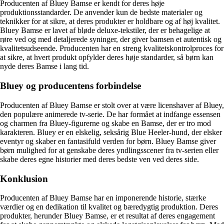
Producenten af Bluey Bamse er kendt for deres høje
produktionsstandarder. De anvender kun de bedste materialer og
teknikker for at sikre, at deres produkter er holdbare og af høj kvalitet.
Bluey Bamse er lavet af bløde deluxe-tekstiler, der er behagelige at
røre ved og med detaljerede syninger, der giver bamsen et autentisk og
kvalitetsudseende. Producenten har en streng kvalitetskontrolproces for
at sikre, at hvert produkt opfylder deres høje standarder, så børn kan
nyde deres Bamse i lang tid.
Bluey og producentens forbindelse
Producenten af Bluey Bamse er stolt over at være licenshaver af Bluey,
den populære animerede tv-serie. De har formået at indfange essensen
og charmen fra Bluey-figurerne og skabe en Bamse, der er tro mod
karakteren. Bluey er en elskelig, seksårig Blue Heeler-hund, der elsker
eventyr og skaber en fantasifuld verden for børn. Bluey Bamse giver
børn mulighed for at genskabe deres yndlingsscener fra tv-serien eller
skabe deres egne historier med deres bedste ven ved deres side.
Konklusion
Producenten af Bluey Bamse har en imponerende historie, stærke
værdier og en dedikation til kvalitet og bæredygtig produktion. Deres
produkter, herunder Bluey Bamse, er et resultat af deres engagement