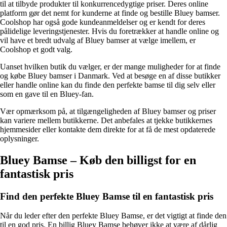
til at tilbyde produkter til konkurrencedygtige priser. Deres online
platform gør det nemt for kunderne at finde og bestille Bluey bamser.
Coolshop har også gode kundeanmeldelser og er kendt for deres
pålidelige leveringstjenester. Hvis du foretrækker at handle online og
vil have et bredt udvalg af Bluey bamser at vælge imellem, er
Coolshop et godt valg.
Uanset hvilken butik du vælger, er der mange muligheder for at finde
og købe Bluey bamser i Danmark. Ved at besøge en af disse butikker
eller handle online kan du finde den perfekte bamse til dig selv eller
som en gave til en Bluey-fan.
Vær opmærksom på, at tilgængeligheden af Bluey bamser og priser
kan variere mellem butikkerne. Det anbefales at tjekke butikkernes
hjemmesider eller kontakte dem direkte for at få de mest opdaterede
oplysninger.
Bluey Bamse – Køb den billigst for en
fantastisk pris
Find den perfekte Bluey Bamse til en fantastisk pris
Når du leder efter den perfekte Bluey Bamse, er det vigtigt at finde den
til en god pris. En billig Bluey Bamse behøver ikke at være af dårlig