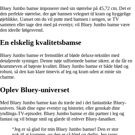
Bluey Jumbo bamse imponerer med sin størrelse på 45,72 cm. Det er
den perfekte størrelse, der gør bamsen velegnet til kram og hyggelige
øjeblikke. Uanset om du vil putte med bamsen i sengen, se TV
sammen eller tage den med på eventyr, vil Bluey Jumbo bamse være
den ideelle følgesvend.
En elskelig kvalitetsbamse
Bluey Jumbo bamse er fremstillet af bløde deluxe-tekstiler med
detaljerede syninger. Denne nøje udformede bamse sikrer, at du får en
krammeven af højeste kvalitet. Bluey Jumbo bamse er både blød og
robust, så den kan klare timevis af leg og kram uden at miste sin
charme.
Oplev Bluey-universet
Med Bluey Jumbo bamse kan du træde ind i det fantastiske Bluey-
univers. Skab dine egne eventyr og historier, eller genskab dine
yndlings-TV-episoder. Bluey Jumbo bamse er din partner i leg og
fantasi og vil bringe smil og glæde til enhver Bluey-fanatiker.
“Jeg er så glad for min Bluey Jumbo bamse! Den er stor
nok til at kramme, og den er så blød og dejlig. Jeg tager