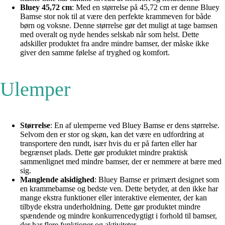
Bluey 45,72 cm
: Med en størrelse på 45,72 cm er denne Bluey
Bamse stor nok til at være den perfekte krammeven for både
børn og voksne. Denne størrelse gør det muligt at tage bamsen
med overalt og nyde hendes selskab når som helst. Dette
adskiller produktet fra andre mindre bamser, der måske ikke
giver den samme følelse af tryghed og komfort.
Ulemper
Størrelse
: En af ulemperne ved Bluey Bamse er dens størrelse.
Selvom den er stor og skøn, kan det være en udfordring at
transportere den rundt, især hvis du er på farten eller har
begrænset plads. Dette gør produktet mindre praktisk
sammenlignet med mindre bamser, der er nemmere at bære med
sig.
Manglende alsidighed
: Bluey Bamse er primært designet som
en krammebamse og bedste ven. Dette betyder, at den ikke har
mange ekstra funktioner eller interaktive elementer, der kan
tilbyde ekstra underholdning. Dette gør produktet mindre
spændende og mindre konkurrencedygtigt i forhold til bamser,
der har flere funktioner og aktiviteter.