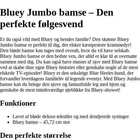
Bluey Jumbo bamse – Den
perfekte følgesvend
Er du også vild med Bluey og hendes familie? Den skønne Bluey
Jumbo bamse er perfekt til dig, der elsker kæmpestore krammedyr!
Den bløde bamse kan tages med overalt, hvor du vil have selskab.
Bluey Jumbo bamse er den bedste ven, der altid er klar til at overnatte
sammen med dig. Du kan også have masser af sjov med Bluey bamse
ved at skabe dine egne Bluey historier eller genskabe nogle af de mest
elskede TV-episoder! Bluey er den seksårige Blue Heeler-hund, der
forvandler hverdagens familieliv til legende eventyr. Med Bluey Jumbo
bamse kan du bringe den sjove og fantasifulde leg med hjem og
genskabe de mest mindeværdige øjeblikke fra Bluey-showet!
Funktioner
Lavet af bløde deluxe-tekstiler og med detaljerede syninger
Bluey bamse – 45,72 cm stor
Den perfekte størrelse