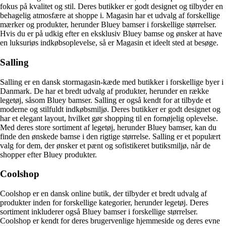
fokus på kvalitet og stil. Deres butikker er godt designet og tilbyder en
behagelig atmosfære at shoppe i. Magasin har et udvalg af forskellige
mærker og produkter, herunder Bluey bamser i forskellige størrelser.
Hvis du er på udkig efter en eksklusiv Bluey bamse og ønsker at have
en luksuriøs indkøbsoplevelse, så er Magasin et ideelt sted at besøge.
Salling
Salling er en dansk stormagasin-kæde med butikker i forskellige byer i
Danmark. De har et bredt udvalg af produkter, herunder en række
legetøj, såsom Bluey bamser. Salling er også kendt for at tilbyde et
moderne og stilfuldt indkøbsmiljø. Deres butikker er godt designet og
har et elegant layout, hvilket gør shopping til en fornøjelig oplevelse.
Med deres store sortiment af legetøj, herunder Bluey bamser, kan du
finde den ønskede bamse i den rigtige størrelse. Salling er et populært
valg for dem, der ønsker et pænt og sofistikeret butiksmiljø, når de
shopper efter Bluey produkter.
Coolshop
Coolshop er en dansk online butik, der tilbyder et bredt udvalg af
produkter inden for forskellige kategorier, herunder legetøj. Deres
sortiment inkluderer også Bluey bamser i forskellige størrelser.
Coolshop er kendt for deres brugervenlige hjemmeside og deres evne