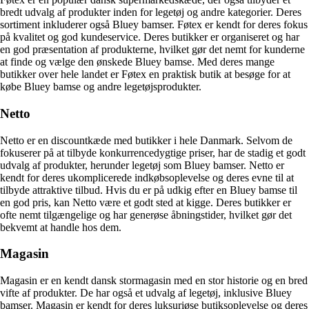
bredt udvalg af produkter inden for legetøj og andre kategorier. Deres
sortiment inkluderer også Bluey bamser. Føtex er kendt for deres fokus
på kvalitet og god kundeservice. Deres butikker er organiseret og har
en god præsentation af produkterne, hvilket gør det nemt for kunderne
at finde og vælge den ønskede Bluey bamse. Med deres mange
butikker over hele landet er Føtex en praktisk butik at besøge for at
købe Bluey bamse og andre legetøjsprodukter.
Netto
Netto er en discountkæde med butikker i hele Danmark. Selvom de
fokuserer på at tilbyde konkurrencedygtige priser, har de stadig et godt
udvalg af produkter, herunder legetøj som Bluey bamser. Netto er
kendt for deres ukomplicerede indkøbsoplevelse og deres evne til at
tilbyde attraktive tilbud. Hvis du er på udkig efter en Bluey bamse til
en god pris, kan Netto være et godt sted at kigge. Deres butikker er
ofte nemt tilgængelige og har generøse åbningstider, hvilket gør det
bekvemt at handle hos dem.
Magasin
Magasin er en kendt dansk stormagasin med en stor historie og en bred
vifte af produkter. De har også et udvalg af legetøj, inklusive Bluey
bamser. Magasin er kendt for deres luksuriøse butiksoplevelse og deres