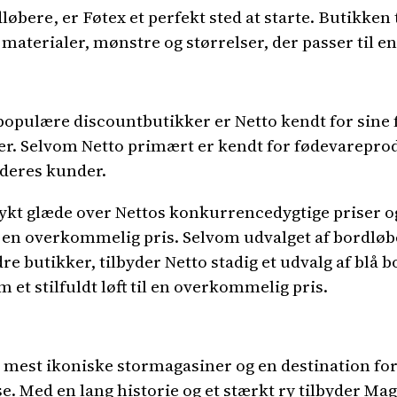
øbere, er Føtex et perfekt sted at starte. Butikken 
e materialer, mønstre og størrelser, der passer til 
pulære discountbutikker er Netto kendt for sine fo
er. Selvom Netto primært er kendt for fødevareprod
 deres kunder.
kt glæde over Nettos konkurrencedygtige priser og
il en overkommelig pris. Selvom udvalget af bordløb
e butikker, tilbyder Netto stadig et udvalg af blå b
m et stilfuldt løft til en overkommelig pris.
mest ikoniske stormagasiner og en destination for
. Med en lang historie og et stærkt ry tilbyder Mag