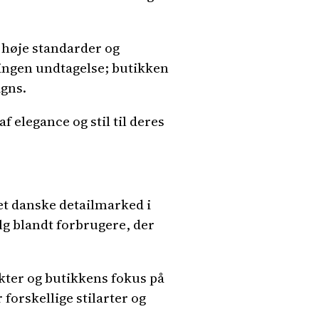
høje standarder og
r ingen undtagelse; butikken
igns.
f elegance og stil til deres
et danske detailmarked i
lg blandt forbrugere, der
ter og butikkens fokus på
forskellige stilarter og