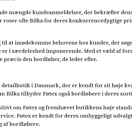
de mængde kundeanmeldelser, der bekræfter dens
r roser ofte Bilka for deres konkurrencedygtige pr
ig til at imødekomme behovene hos kunder, der søg
 er i særdeleshed imponerende. Med et væld af fors
 præcis den bordløber, de leder efter.
etailbutik i Danmark, der er kendt for sit høje kv
m Bilka tilbyder Føtex også bordløbere i deres sor
sitivt om Føtex og fremhævet butikkens høje stand
vice. Føtex er kendt for deres omhyggeligt udvalgt
g af bordløbere.