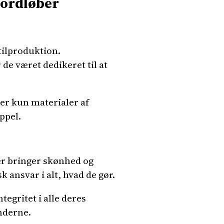
bordløber
tilproduktion.
de været dedikeret til at
er kun materialer af
ppel.
er bringer skønhed og
k ansvar i alt, hvad de gør.
gritet i alle deres
underne.