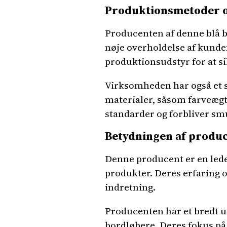
Produktionsmetoder o
Producenten af denne blå b
nøje overholdelse af kunde
produktionsudstyr for at si
Virksomheden har også et s
materialer, såsom farveægth
standarder og forbliver sm
Betydningen af produ
Denne producent er en leden
produkter. Deres erfaring og 
indretning.
Producenten har et bredt ud
bordløbere. Deres fokus på kv