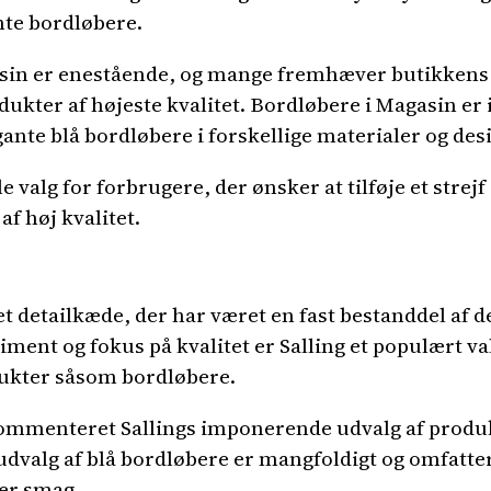
nte bordløbere.
in er enestående, og mange fremhæver butikkens 
rodukter af højeste kvalitet. Bordløbere i Magasin e
egante blå bordløbere i forskellige materialer og des
valg for forbrugere, der ønsker at tilføje et strejf a
f høj kvalitet.
 detailkæde, der har været en fast bestanddel af d
iment og fokus på kvalitet er Salling et populært va
dukter såsom bordløbere.
kommenteret Sallings imponerende udvalg af produk
udvalg af blå bordløbere er mangfoldigt og omfatter 
ver smag.