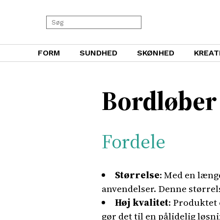
FORM
SUNDHED
SKØNHED
KREAT
Bordløber
Fordele
Størrelse
: Med en længd
anvendelser. Denne størrels
Høj kvalitet
: Produktet 
gør det til en pålidelig løsn