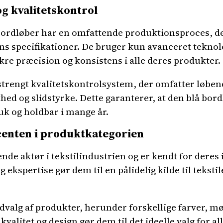
g kvalitetskontrol
ordløber har en omfattende produktionsproces, der
ns specifikationer. De bruger kun avanceret tekno
kre præcision og konsistens i alle deres produkter.
trengt kvalitetskontrolsystem, der omfatter løbend
ed og slidstyrke. Dette garanterer, at den blå bordl
uk og holdbar i mange år.
centen i produktkategorien
de aktør i tekstilindustrien og er kendt for deres
ekspertise gør dem til en pålidelig kilde til tekstile
valg af produkter, herunder forskellige farver, mø
alitet og design gør dem til det ideelle valg for alle