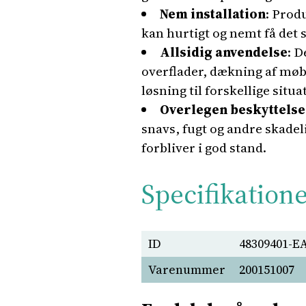
Nem installation
: Prod
kan hurtigt og nemt få det s
Allsidig anvendelse
: D
overflader, dækning af møbl
løsning til forskellige situa
Overlegen beskyttelse
snavs, fugt og andre skadeli
forbliver i god stand.
Specifikation
ID
48309401-E
Varenummer
200151007