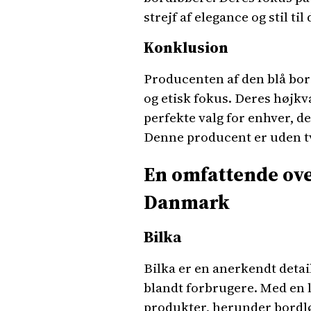
strejf af elegance og stil t
Konklusion
Producenten af den blå bo
og etisk fokus. Deres højk
perfekte valg for enhver, de
Denne producent er uden tvi
En omfattende over
Danmark
Bilka
Bilka er en anerkendt deta
blandt forbrugere. Med en l
produkter, herunder bordl