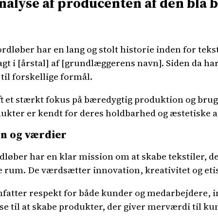
alyse af producenten af den blå 
dløber har en lang og stolt historie inden for teks
 i [årstal] af [grundlæggerens navn]. Siden da har 
til forskellige formål.
t et stærkt fokus på bæredygtig produktion og brug
dukter er kendt for deres holdbarhed og æstetiske a
n og værdier
dløber har en klar mission om at skabe tekstiler, d
ge rum. De værdsætter innovation, kreativitet og etis
tter respekt for både kunder og medarbejdere, inte
lse til at skabe produkter, der giver merværdi til k