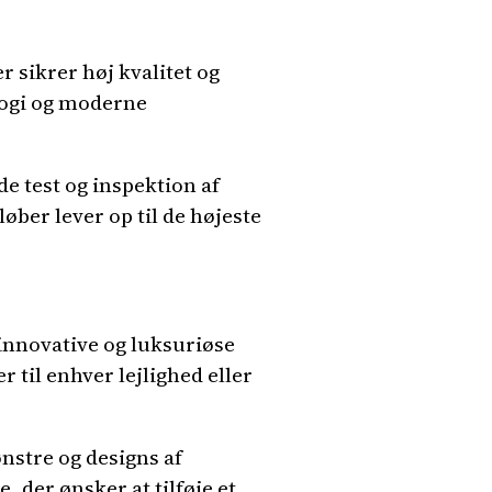
 sikrer høj kvalitet og
logi og moderne
e test og inspektion af
øber lever op til de højeste
 innovative og luksuriøse
r til enhver lejlighed eller
nstre og designs af
, der ønsker at tilføje et