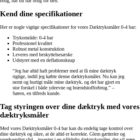
brug, når du har brug for den.
Kend dine specifikationer
Her er nogle vigtige specifikationer for vores Dæktryksmåler 0-4 bar:
Trykområde: 0-4 bar
Professionel kvalitet
Robust metal konstruktion
Leveres med beskyttelsesæske
Udstyret med en deflationsknap
“Jeg har altid haft problemer med at få mine dæktryk
rigtige, indtil jeg købte denne dæktryksmåler. Nu kan jeg
nemt og hurtigt måle mine dæktryk, og det har gjort en
stor forskel i både ydeevne og brændstofforbrug.” –
Søren, en tilfreds kunde.
Tag styringen over dine dæktryk med vores
dæktryksmåler
Med vores Dæktryksmåler 0-4 bar kan du endelig tage kontrol over
dine dæktryk og sikre, at de altid er korrekte. Glem gætterier og
unødvendigt slid – invester i en pålidelig dæktryksmåler, der vil gøre