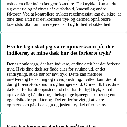
måneden eller inden længere køreture. Dæktrykket kan ændre
sig over tid og påvirkes af vejrforhold, kørestil og andre
faktorer. Ved at kontrollere trykket regelmæssigt kan du sikre, at
dine dæk altid har det korrekte tryk og dermed opnå bedre
brændstoføkonomi, mere jævn slid og forbedret sikkerhed.
Hvilke tegn skal jeg være opmærksom på, der
indikerer, at mine dæk har det forkerte tryk?
Der er nogle tegn, der kan indikere, at dine dæk har det forkerte
tryk. Hvis dine dæk ser flade eller for svulme ud, er det
sandsynligt, at de har for lavt tryk. Dette kan medføre
unødvendig belastning og overophedning, hvilket kan føre til
dårlig brændstoføkonomi og hurtigere slid. Omvendt, hvis dine
dæk ser for hårdt oppustede ud eller har for højt tryk, kan du
opleve dårlig håndtering, ubehagelige køreegenskaber og endda
øget risiko for punktering. Det er derfor vigtigt at være
opmærksom på disse tegn og justere trykket efter behov.
Kan jeg bruge en dæktryksmåler til at