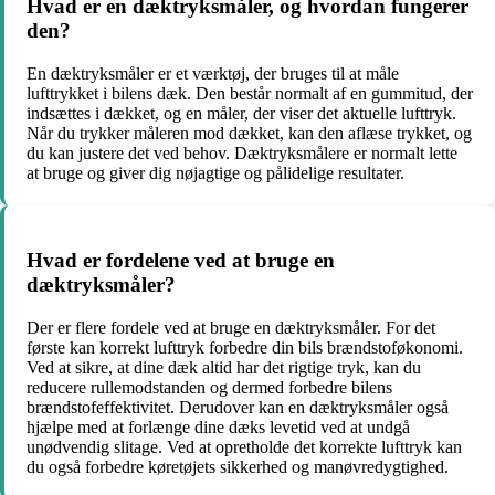
Hvad er en dæktryksmåler, og hvordan fungerer
den?
En dæktryksmåler er et værktøj, der bruges til at måle
lufttrykket i bilens dæk. Den består normalt af en gummitud, der
indsættes i dækket, og en måler, der viser det aktuelle lufttryk.
Når du trykker måleren mod dækket, kan den aflæse trykket, og
du kan justere det ved behov. Dæktryksmålere er normalt lette
at bruge og giver dig nøjagtige og pålidelige resultater.
Hvad er fordelene ved at bruge en
dæktryksmåler?
Der er flere fordele ved at bruge en dæktryksmåler. For det
første kan korrekt lufttryk forbedre din bils brændstoføkonomi.
Ved at sikre, at dine dæk altid har det rigtige tryk, kan du
reducere rullemodstanden og dermed forbedre bilens
brændstofeffektivitet. Derudover kan en dæktryksmåler også
hjælpe med at forlænge dine dæks levetid ved at undgå
unødvendig slitage. Ved at opretholde det korrekte lufttryk kan
du også forbedre køretøjets sikkerhed og manøvredygtighed.