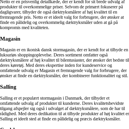
Netto er en prisvenlig detailkæde, der er kendt for sit brede udvalg af
produkter til overkommelige priser. Selvom de primært fokuserer på
dagligvarer, tilbyder de også dæktryksmålere af høj kvalitet til en
fremragende pris. Netto er et ideelt valg for forbrugere, der ønsker at
finde en pålidelig og overkommelig dæktryksmåler uden at gå på
kompromis med kvaliteten.
Magasin
Magasin er en ikonisk dansk stormagasin, der er kendt for at tilbyde en
luksuriøs shoppingoplevelse. Deres sortiment omfatter også
dæktryksmålere af høj kvalitet til bilentusiaster, der ønsker det bedste til
deres køretøj. Med deres ekspertise inden for kundeservice og
omfattende udvalg er Magasin et fremragende valg for forbrugere, der
ønsker at finde en dæktryksmåler, der kombinerer funktionalitet og stil.
Salling
Salling er et populært stormagasin i Danmark, der tilbyder et
omfattende udvalg af produkter til kunderne. Deres kvalitetsbevidste
tilgang afspejler sig også i udvalget af dæktryksmålere, som de har til
rådighed. Med deres dedikation til at tilbyde produkter af høj kvalitet er
Salling et ideelt sted at finde en pålidelig og præcis dæktryksmåler.