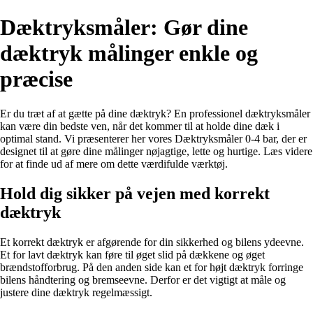
Dæktryksmåler: Gør dine
dæktryk målinger enkle og
præcise
Er du træt af at gætte på dine dæktryk? En professionel dæktryksmåler
kan være din bedste ven, når det kommer til at holde dine dæk i
optimal stand. Vi præsenterer her vores Dæktryksmåler 0-4 bar, der er
designet til at gøre dine målinger nøjagtige, lette og hurtige. Læs videre
for at finde ud af mere om dette værdifulde værktøj.
Hold dig sikker på vejen med korrekt
dæktryk
Et korrekt dæktryk er afgørende for din sikkerhed og bilens ydeevne.
Et for lavt dæktryk kan føre til øget slid på dækkene og øget
brændstofforbrug. På den anden side kan et for højt dæktryk forringe
bilens håndtering og bremseevne. Derfor er det vigtigt at måle og
justere dine dæktryk regelmæssigt.