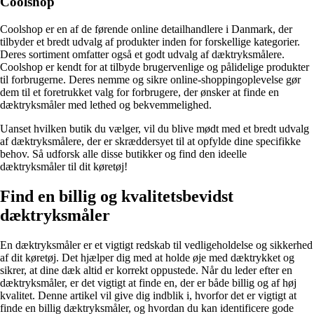
Coolshop
Coolshop er en af de førende online detailhandlere i Danmark, der
tilbyder et bredt udvalg af produkter inden for forskellige kategorier.
Deres sortiment omfatter også et godt udvalg af dæktryksmålere.
Coolshop er kendt for at tilbyde brugervenlige og pålidelige produkter
til forbrugerne. Deres nemme og sikre online-shoppingoplevelse gør
dem til et foretrukket valg for forbrugere, der ønsker at finde en
dæktryksmåler med lethed og bekvemmelighed.
Uanset hvilken butik du vælger, vil du blive mødt med et bredt udvalg
af dæktryksmålere, der er skræddersyet til at opfylde dine specifikke
behov. Så udforsk alle disse butikker og find den ideelle
dæktryksmåler til dit køretøj!
Find en billig og kvalitetsbevidst
dæktryksmåler
En dæktryksmåler er et vigtigt redskab til vedligeholdelse og sikkerhed
af dit køretøj. Det hjælper dig med at holde øje med dæktrykket og
sikrer, at dine dæk altid er korrekt oppustede. Når du leder efter en
dæktryksmåler, er det vigtigt at finde en, der er både billig og af høj
kvalitet. Denne artikel vil give dig indblik i, hvorfor det er vigtigt at
finde en billig dæktryksmåler, og hvordan du kan identificere gode