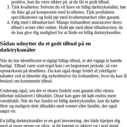
positive, kan du være sikker på, at du får et godt tilbud.
Tjek kvaliteten: Selvom du vil have en billig dæktryksmåler, bør
du ikke gå på kompromis med kvaliteten. Tjek produktets
specifikationer og hold øje med kvalitetsmærker eller garanti.
Følg med i tilbudsaviser: Mange forhandlere annoncerer deres
tilbud i aviser eller online. Hold øje med disse tilbudsaviser, da
de kan give dig mulighed for at finde en billig dæktryksmåler.
Sådan udnytter du et godt tilbud på en
dæktryksmåler
Når du har identificeret et rigtigt billigt tilbud, er det vigtigt at handle
hurtigt. Tilbud varer som regel kun i en begrænset periode, så vær
opmærksom på deadlines. Du kan også drage fordel af yderligere
rabatter ved at tilmelde dig nyhedsbreve fra forhandlere, hvor du kan få
besked om kommende tilbud.
Undersøg også, om der er ekstra fordele som garanti eller ekstra
tilbehør inkluderet i tilbuddet. Disse kan gøre dit køb endnu mere
værdifuldt. Når du har fundet en billig dæktryksmåler, kan du købe
flere og muligvis dele tilbuddet med venner eller familie, der også
søger en.
En billig dæktryksmåler er en god investering, der både hjælper dig
med at spare penge og sikre, at dit køretøj er sikkert og i god stand.