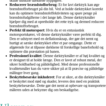
skulle udskifte dækkene hyppigere.
Reducerer brændstofforbrug
: Et for lavt dæktryk kan øge
brændstofforbruget på din bil. Ved at holde dæktrykket korrekt
kan du optimere brændstofeffektiviteten og spare penge på
brændstofudgifterne i det lange løb. Denne dæktrykmåler
hjælper dig med at opretholde det rette tryk og dermed reducere
brændstofforbruget.
Perfekt til motorsport
: Hvis du er en entusiastisk
motorsportskører, vil denne dæktrykmåler være perfekt til dig.
Den er udstyret med en deflationsknap, der gør det nemt og
hurtigt at sænke dæktrykket efter et par omgange. Dette er
afgørende for at tilpasse dækkene til forskellige baneforhold og
optimere din præstation på banen.
Professionel kvalitet
: Denne dæktrykmåler er af høj kvalitet og
er designet til at holde længe. Den er lavet af robust metal, der
sikrer holdbarhed og pålidelighed. Med denne professionelle
kvalitetsmåler kan du være sikker på at få præcise og pålidelige
målinger hver gang.
Beskyttelsesæske inkluderet
: For at sikre, at din dæktrykmåler
er beskyttet mod stød og skader, leveres den med en praktisk
beskyttelsesæske. Dette gør det nemt at opbevare og transportere
måleren uden at bekymre dig om beskadigelse.