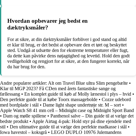
Hvordan opbevarer jeg bedst en
dæktryksmåler?
For at sikre, at din dæktryksmåler forbliver i god stand og altid
er klar til brug, er det bedst at opbevare den et tørt og beskyttet
sted. Undgå at udsætte den for ekstreme temperaturer eller fugt,
da dette kan påvirke dens nøjagtighed og levetid. Hold den godt
vedligeholdt og rengjort for at sikre, at den fungerer korrekt, når
du har brug for den.
Andre populære artikler:
Alt om Travel Blue ultra Slim pengebælte
•
Klar til MGP 2023? Få CDen med årets fantastiske sange og
fællessang
•
En komplet guide til køb af Molly lænestol i plys – hvid
•
Den perfekte guide til at købe Toorx massagebolde
•
Cozze udebord
med bordplade i stål
•
Dame light shape undertrøje str. M – sort
•
Apple Watch S8 41 mm cell – Midnight case og Midnight Sport Band
•
Dam og mølle spillene
•
Panthenol salve – Din guide til at vælge det
bedste produkt
•
Apple Airtag 4-pak: Hold styr på dine ejendele med
stil
•
Den ultimative guide til at vælge den perfekte madkasse i stål
•
Iowa havestol – koksgrå
•
LEGO DUPLO 10976 Julemandens