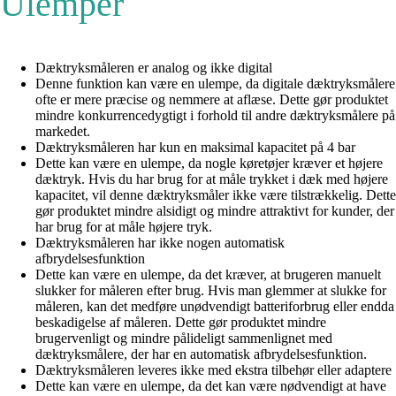
Ulemper
Dæktryksmåleren er analog og ikke digital
Denne funktion kan være en ulempe, da digitale dæktryksmålere
ofte er mere præcise og nemmere at aflæse. Dette gør produktet
mindre konkurrencedygtigt i forhold til andre dæktryksmålere på
markedet.
Dæktryksmåleren har kun en maksimal kapacitet på 4 bar
Dette kan være en ulempe, da nogle køretøjer kræver et højere
dæktryk. Hvis du har brug for at måle trykket i dæk med højere
kapacitet, vil denne dæktryksmåler ikke være tilstrækkelig. Dette
gør produktet mindre alsidigt og mindre attraktivt for kunder, der
har brug for at måle højere tryk.
Dæktryksmåleren har ikke nogen automatisk
afbrydelsesfunktion
Dette kan være en ulempe, da det kræver, at brugeren manuelt
slukker for måleren efter brug. Hvis man glemmer at slukke for
måleren, kan det medføre unødvendigt batteriforbrug eller endda
beskadigelse af måleren. Dette gør produktet mindre
brugervenligt og mindre pålideligt sammenlignet med
dæktryksmålere, der har en automatisk afbrydelsesfunktion.
Dæktryksmåleren leveres ikke med ekstra tilbehør eller adaptere
Dette kan være en ulempe, da det kan være nødvendigt at have