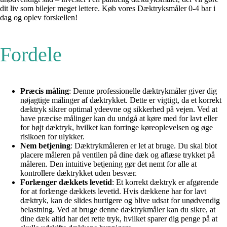
dit liv som bilejer meget lettere. Køb vores Dæktryksmåler 0-4 bar i
dag og oplev forskellen!
Fordele
Præcis måling
: Denne professionelle dæktrykmåler giver dig
nøjagtige målinger af dæktrykket. Dette er vigtigt, da et korrekt
dæktryk sikrer optimal ydeevne og sikkerhed på vejen. Ved at
have præcise målinger kan du undgå at køre med for lavt eller
for højt dæktryk, hvilket kan forringe køreoplevelsen og øge
risikoen for ulykker.
Nem betjening
: Dæktrykmåleren er let at bruge. Du skal blot
placere måleren på ventilen på dine dæk og aflæse trykket på
måleren. Den intuitive betjening gør det nemt for alle at
kontrollere dæktrykket uden besvær.
Forlænger dækkets levetid
: Et korrekt dæktryk er afgørende
for at forlænge dækkets levetid. Hvis dækkene har for lavt
dæktryk, kan de slides hurtigere og blive udsat for unødvendig
belastning. Ved at bruge denne dæktrykmåler kan du sikre, at
dine dæk altid har det rette tryk, hvilket sparer dig penge på at