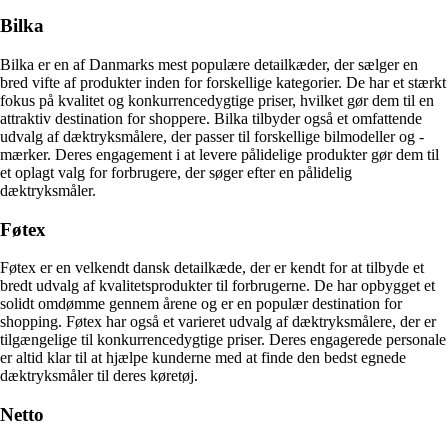
Bilka
Bilka er en af Danmarks mest populære detailkæder, der sælger en
bred vifte af produkter inden for forskellige kategorier. De har et stærkt
fokus på kvalitet og konkurrencedygtige priser, hvilket gør dem til en
attraktiv destination for shoppere. Bilka tilbyder også et omfattende
udvalg af dæktryksmålere, der passer til forskellige bilmodeller og -
mærker. Deres engagement i at levere pålidelige produkter gør dem til
et oplagt valg for forbrugere, der søger efter en pålidelig
dæktryksmåler.
Føtex
Føtex er en velkendt dansk detailkæde, der er kendt for at tilbyde et
bredt udvalg af kvalitetsprodukter til forbrugerne. De har opbygget et
solidt omdømme gennem årene og er en populær destination for
shopping. Føtex har også et varieret udvalg af dæktryksmålere, der er
tilgængelige til konkurrencedygtige priser. Deres engagerede personale
er altid klar til at hjælpe kunderne med at finde den bedst egnede
dæktryksmåler til deres køretøj.
Netto