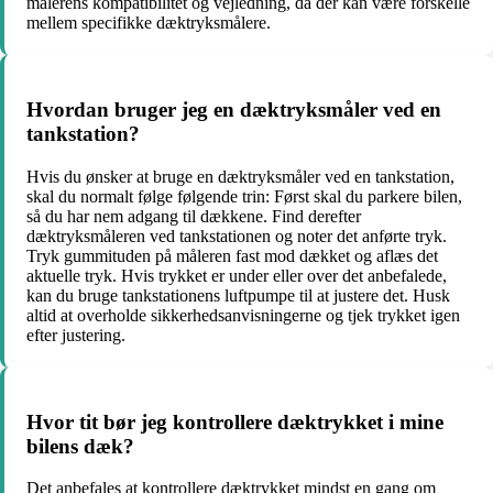
målerens kompatibilitet og vejledning, da der kan være forskelle
mellem specifikke dæktryksmålere.
Hvordan bruger jeg en dæktryksmåler ved en
tankstation?
Hvis du ønsker at bruge en dæktryksmåler ved en tankstation,
skal du normalt følge følgende trin: Først skal du parkere bilen,
så du har nem adgang til dækkene. Find derefter
dæktryksmåleren ved tankstationen og noter det anførte tryk.
Tryk gummituden på måleren fast mod dækket og aflæs det
aktuelle tryk. Hvis trykket er under eller over det anbefalede,
kan du bruge tankstationens luftpumpe til at justere det. Husk
altid at overholde sikkerhedsanvisningerne og tjek trykket igen
efter justering.
Hvor tit bør jeg kontrollere dæktrykket i mine
bilens dæk?
Det anbefales at kontrollere dæktrykket mindst en gang om