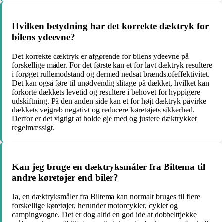
Hvilken betydning har det korrekte dæktryk for
bilens ydeevne?
Det korrekte dæktryk er afgørende for bilens ydeevne på
forskellige måder. For det første kan et for lavt dæktryk resultere
i forøget rullemodstand og dermed nedsat brændstofeffektivitet.
Det kan også føre til unødvendig slitage på dækket, hvilket kan
forkorte dækkets levetid og resultere i behovet for hyppigere
udskiftning. På den anden side kan et for højt dæktryk påvirke
dækkets vejgreb negativt og reducere køretøjets sikkerhed.
Derfor er det vigtigt at holde øje med og justere dæktrykket
regelmæssigt.
Kan jeg bruge en dæktryksmåler fra Biltema til
andre køretøjer end biler?
Ja, en dæktryksmåler fra Biltema kan normalt bruges til flere
forskellige køretøjer, herunder motorcykler, cykler og
campingvogne. Det er dog altid en god ide at dobbelttjekke