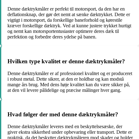
Denne dæktrykmåler er perfekt til motorsport, da den har en
deflationsknap, der gør det nemt at sænke dæktrykket. Dette er
vigtigt i motorsport, da forskellige baneforhold og kørestile
kræver forskellige dæktryk. Ved at kunne justere trykket hurtigt
og nemt kan motorsportentusiaster optimere deres dæk til
perfektion og forbedre deres ydelse på banen.
Hvilken type kvalitet er denne dæktrykmåler?
Denne dæktrykmåler er af professionel kvalitet og er produceret
i robust metal. Dette sikrer, at den er holdbar og kan modstå
mange års brug. Med dens høje kvalitet kan du være sikker på,
at den vil levere pålidelige og præcise målinger hver gang.
Hvad følger der med denne dæktrykmåler?
Denne dæktrykmåler leveres med en beskyttelsesæske, der
giver ekstra sikkerhed under opbevaring eller transport. Dette er
praktisk, da det beskytter dæktrykmåleren mod skader og holder