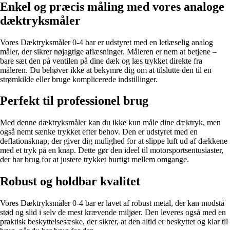
Enkel og præcis måling med vores analoge
dæktryksmåler
Vores Dæktryksmåler 0-4 bar er udstyret med en letlæselig analog
måler, der sikrer nøjagtige aflæsninger. Måleren er nem at betjene –
bare sæt den på ventilen på dine dæk og læs trykket direkte fra
måleren. Du behøver ikke at bekymre dig om at tilslutte den til en
strømkilde eller bruge komplicerede indstillinger.
Perfekt til professionel brug
Med denne dæktryksmåler kan du ikke kun måle dine dæktryk, men
også nemt sænke trykket efter behov. Den er udstyret med en
deflationsknap, der giver dig mulighed for at slippe luft ud af dækkene
med et tryk på en knap. Dette gør den ideel til motorsportsentusiaster,
der har brug for at justere trykket hurtigt mellem omgange.
Robust og holdbar kvalitet
Vores Dæktryksmåler 0-4 bar er lavet af robust metal, der kan modstå
stød og slid i selv de mest krævende miljøer. Den leveres også med en
praktisk beskyttelsesæske, der sikrer, at den altid er beskyttet og klar til