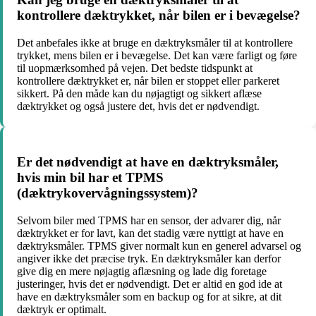
kontrollere dæktrykket, når bilen er i bevægelse?
Det anbefales ikke at bruge en dæktryksmåler til at kontrollere
trykket, mens bilen er i bevægelse. Det kan være farligt og føre
til uopmærksomhed på vejen. Det bedste tidspunkt at
kontrollere dæktrykket er, når bilen er stoppet eller parkeret
sikkert. På den måde kan du nøjagtigt og sikkert aflæse
dæktrykket og også justere det, hvis det er nødvendigt.
Er det nødvendigt at have en dæktryksmåler,
hvis min bil har et TPMS
(dæktrykovervågningssystem)?
Selvom biler med TPMS har en sensor, der advarer dig, når
dæktrykket er for lavt, kan det stadig være nyttigt at have en
dæktryksmåler. TPMS giver normalt kun en generel advarsel og
angiver ikke det præcise tryk. En dæktryksmåler kan derfor
give dig en mere nøjagtig aflæsning og lade dig foretage
justeringer, hvis det er nødvendigt. Det er altid en god ide at
have en dæktryksmåler som en backup og for at sikre, at dit
dæktryk er optimalt.