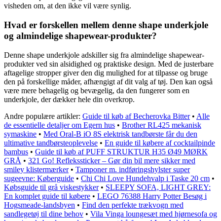
visheden om, at den ikke vil være synlig.
Hvad er forskellen mellem denne shape underkjole
og almindelige shapewear-produkter?
Denne shape underkjole adskiller sig fra almindelige shapewear-
produkter ved sin alsidighed og praktiske design. Med de justerbare
aftagelige stropper giver den dig mulighed for at tilpasse og bruge
den på forskellige måder, afhængigt af dit valg af tøj. Den kan også
være mere behagelig og bevægelig, da den fungerer som en
underkjole, der dækker hele din overkrop.
Andre populære artikler:
Guide til køb af Becherovka Bitter
•
Alle
de essentielle detaljer om Egern hus
•
Brother RL425 mekanisk
symaskine
•
Med Oral-B iO 8S elektrisk tandbørste får du den
ultimative tandbørsteoplevelse
•
En guide til købere af cocktailpinde
bambus
•
Guide til køb af PUFF STRUKTUR H35 Ø49 MØRK
GRÅ
•
321 Go! Reflekssticker – Gør din bil mere sikker med
smiley klistermærker
•
Tamponer m. indføringshylster super
sugeevne: Køberguide
•
Chi Chi Love Hundehvalp i Taske 20 cm
•
Købsguide til grå viskestykker
•
SLEEPY SOFA, LIGHT GREY:
En komplet guide til købere
•
LEGO 76388 Harry Potter Besøg i
Hogsmeade-landsbyen
•
Find den perfekte trækvogn med
sandlegetøj til dine behov
•
Vila Vinga loungesæt med hjørnesofa og