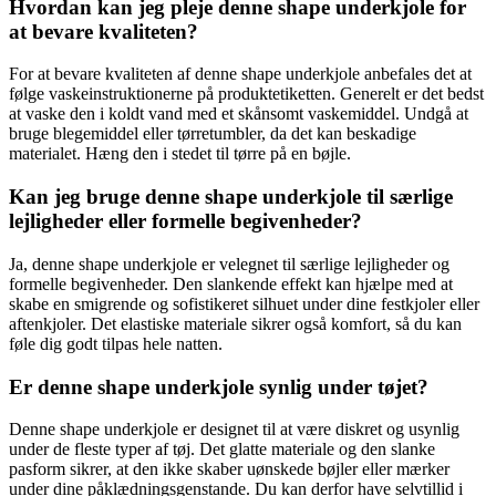
Hvordan kan jeg pleje denne shape underkjole for
at bevare kvaliteten?
For at bevare kvaliteten af denne shape underkjole anbefales det at
følge vaskeinstruktionerne på produktetiketten. Generelt er det bedst
at vaske den i koldt vand med et skånsomt vaskemiddel. Undgå at
bruge blegemiddel eller tørretumbler, da det kan beskadige
materialet. Hæng den i stedet til tørre på en bøjle.
Kan jeg bruge denne shape underkjole til særlige
lejligheder eller formelle begivenheder?
Ja, denne shape underkjole er velegnet til særlige lejligheder og
formelle begivenheder. Den slankende effekt kan hjælpe med at
skabe en smigrende og sofistikeret silhuet under dine festkjoler eller
aftenkjoler. Det elastiske materiale sikrer også komfort, så du kan
føle dig godt tilpas hele natten.
Er denne shape underkjole synlig under tøjet?
Denne shape underkjole er designet til at være diskret og usynlig
under de fleste typer af tøj. Det glatte materiale og den slanke
pasform sikrer, at den ikke skaber uønskede bøjler eller mærker
under dine påklædningsgenstande. Du kan derfor have selvtillid i