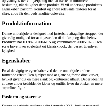
oplysninger, der vil hjælpe dig med at træffe en informeret
beslutning, når du køber dette produkt. Vi vil undersøge produktets
egenskaber, pasform, komfort og andre relevante faktorer for at
sikre, at du får den bedst mulige oplevelse.
Produktinformation
Denne underkjole er designet med justerbare aftagelige stropper, der
giver dig mulighed for at tilpasse den til din krop og dine behov.
Produktet har ID 887842004-EA og varenummer 200051078. Den
sorte farve giver et elegant og klassisk look, der passer til enhver
lejlighed.
Egenskaber
En af de vigtigste egenskaber ved denne underkjole er dens
formende effekt. Den hjælper med at glatte og forme dine kurver,
hvilket giver dig en mere slank og kontureret silhuet. Det er ideelt til
at bære under tætsiddende kjoler og outfits, hvor du ønsker en mere
strømlinet figur.
Pasform og størrelse
Denne underkjole er tilgængelig i størrelse 2XL, hvilket passer til