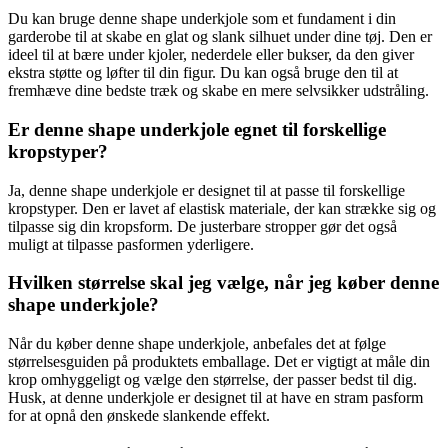
Du kan bruge denne shape underkjole som et fundament i din
garderobe til at skabe en glat og slank silhuet under dine tøj. Den er
ideel til at bære under kjoler, nederdele eller bukser, da den giver
ekstra støtte og løfter til din figur. Du kan også bruge den til at
fremhæve dine bedste træk og skabe en mere selvsikker udstråling.
Er denne shape underkjole egnet til forskellige
kropstyper?
Ja, denne shape underkjole er designet til at passe til forskellige
kropstyper. Den er lavet af elastisk materiale, der kan strække sig og
tilpasse sig din kropsform. De justerbare stropper gør det også
muligt at tilpasse pasformen yderligere.
Hvilken størrelse skal jeg vælge, når jeg køber denne
shape underkjole?
Når du køber denne shape underkjole, anbefales det at følge
størrelsesguiden på produktets emballage. Det er vigtigt at måle din
krop omhyggeligt og vælge den størrelse, der passer bedst til dig.
Husk, at denne underkjole er designet til at have en stram pasform
for at opnå den ønskede slankende effekt.