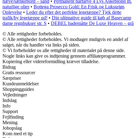
hæve/sænkebord – sand
•
Permanent hårfarve 4 Lys Askeblond m.
naturlige olier
•
Bottega Prosecco Gold: En Frisk og Luksuriøs
Oplevelse
•
Leder du efter det perfekte legetæppe? Tjek dette
trafik/by legetæppe ud!
•
Din ultimative guide til køb af Basecamp
dame regnbukser str. S
•
DEBEL bademåtte De Luxe Heaven – grå
© Alle rettigheder forbeholdes.
© Alle rettigheder forbeholdes. Vi modtager muligvis en andel af
salget, når du handler via links på siden.
© Vi forbeholder os alle rettigheder til materialet på denne side.
Nogle links kan give os indtjening gennem affiliateprogrammer.
Kopiering eller videreformidling kræver tilladelse.
Bidrag
Gratis ressourcer
Særpriser
Kundeanmeldelser
Shoppingguides
Vejledninger
Indslag
Info
Support
Fejlfinding
Mening
Jobopslag
Kom med et tip