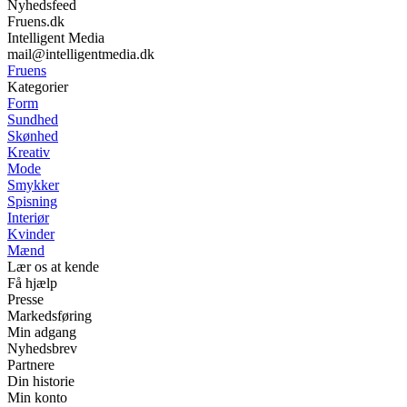
Nyhedsfeed
Fruens.dk
Intelligent Media
mail@intelligentmedia.dk
Fruens
Kategorier
Form
Sundhed
Skønhed
Kreativ
Mode
Smykker
Spisning
Interiør
Kvinder
Mænd
Lær os at kende
Få hjælp
Presse
Markedsføring
Min adgang
Nyhedsbrev
Partnere
Din historie
Min konto