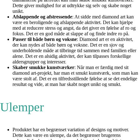
Dette giver mulighed for at udtrykke sig selv og skabe noget
unikt.
Afslappende og afstressende
: At sidde med diamond art kan
være en beroligende og afslappende aktivitet. Det kan hjælpe
med at reducere stress og angst, da det giver en følelse af ro og
fokus. Det er en god måde at slappe af og finde indre ro på.
Passer til både børn og voksne
: Diamond art er en aktivitet,
der kan nydes af både børn og voksne. Det er en sjov og
underholdende måde at tilbringe tid sammen med familien eller
alene. Det er en alsidig aktivitet, der kan tilpasses forskellige
aldersgrupper og interesser.
Skaber smukke kunstværker
: Når man er færdig med sit
diamond art-projekt, har man et smukt kunstværk, som man kan
være stolt af. Det er en tilfredsstillende følelse at se det endelige
resultat og vide, at man har skabt noget unikt og smukt.
Ulemper
Produktet har en begrænset variation af designs og motiver.
Dette kan være en ulempe, da det begrænser brugerens