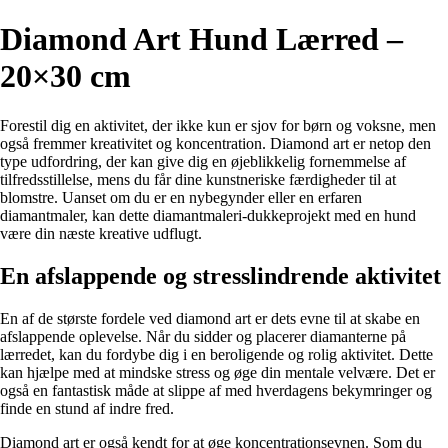
Diamond Art Hund Lærred –
20×30 cm
Forestil dig en aktivitet, der ikke kun er sjov for børn og voksne, men
også fremmer kreativitet og koncentration. Diamond art er netop den
type udfordring, der kan give dig en øjeblikkelig fornemmelse af
tilfredsstillelse, mens du får dine kunstneriske færdigheder til at
blomstre. Uanset om du er en nybegynder eller en erfaren
diamantmaler, kan dette diamantmaleri-dukkeprojekt med en hund
være din næste kreative udflugt.
En afslappende og stresslindrende aktivitet
En af de største fordele ved diamond art er dets evne til at skabe en
afslappende oplevelse. Når du sidder og placerer diamanterne på
lærredet, kan du fordybe dig i en beroligende og rolig aktivitet. Dette
kan hjælpe med at mindske stress og øge din mentale velvære. Det er
også en fantastisk måde at slippe af med hverdagens bekymringer og
finde en stund af indre fred.
Diamond art er også kendt for at øge koncentrationsevnen. Som du