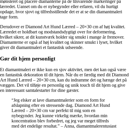
mønsteret og placere diamanterne på de tilsvarende markeringer på
lærredet. Uanset om du er nybegynder eller erfaren, vil du hurtigt
opdage, hvor sjovt og tilfredsstillende det er at se din diamantmaleri
tage form.
Derudover er Diamond Art Hund Lærred – 20×30 cm af høj kvalitet.
Lærredet er holdbart og modstandsdygtigt over for deformering,
hvilket sikrer, at dit kunstværk holder sig smukt i mange år fremover.
Diamanterne er også af høj kvalitet og skinner smukt i lyset, hvilket
giver dit diamantmaleri et fantastisk udseende.
Gør dit hjem personligt
Et diamantmaleri er ikke kun en sjov aktivitet, men det kan også være
en fantastisk dekoration til dit hjem. Når du er færdig med dit Diamond
Art Hund Lærred – 20×30 cm, kan du indramme det og hænge det på
væggen. Det vil tilføje en personlig og unik touch til dit hjem og give
en interessant samtalestarter for dine gæster.
“Jeg elsker at lave diamantmalerier som en form for
afslapning efter en stressende dag. Diamond Art Hund
Lærred – 20×30 cm var perfekt til mig som en
nybegynder. Jeg kunne virkelig mærke, hvordan min
koncentration blev forbedret, og jeg var meget tilfreds
med det endelige resultat.” – Anna, diamantmalerentusiast