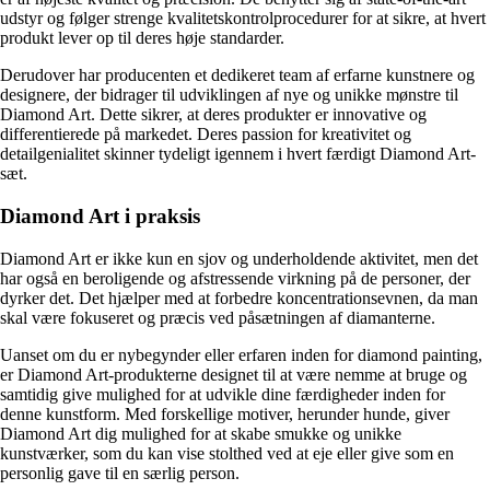
udstyr og følger strenge kvalitetskontrolprocedurer for at sikre, at hvert
produkt lever op til deres høje standarder.
Derudover har producenten et dedikeret team af erfarne kunstnere og
designere, der bidrager til udviklingen af nye og unikke mønstre til
Diamond Art. Dette sikrer, at deres produkter er innovative og
differentierede på markedet. Deres passion for kreativitet og
detailgenialitet skinner tydeligt igennem i hvert færdigt Diamond Art-
sæt.
Diamond Art i praksis
Diamond Art er ikke kun en sjov og underholdende aktivitet, men det
har også en beroligende og afstressende virkning på de personer, der
dyrker det. Det hjælper med at forbedre koncentrationsevnen, da man
skal være fokuseret og præcis ved påsætningen af diamanterne.
Uanset om du er nybegynder eller erfaren inden for diamond painting,
er Diamond Art-produkterne designet til at være nemme at bruge og
samtidig give mulighed for at udvikle dine færdigheder inden for
denne kunstform. Med forskellige motiver, herunder hunde, giver
Diamond Art dig mulighed for at skabe smukke og unikke
kunstværker, som du kan vise stolthed ved at eje eller give som en
personlig gave til en særlig person.