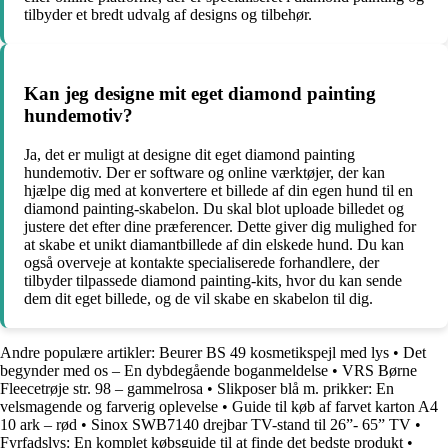
tilbyder et bredt udvalg af designs og tilbehør.
Kan jeg designe mit eget diamond painting
hundemotiv?
Ja, det er muligt at designe dit eget diamond painting
hundemotiv. Der er software og online værktøjer, der kan
hjælpe dig med at konvertere et billede af din egen hund til en
diamond painting-skabelon. Du skal blot uploade billedet og
justere det efter dine præferencer. Dette giver dig mulighed for
at skabe et unikt diamantbillede af din elskede hund. Du kan
også overveje at kontakte specialiserede forhandlere, der
tilbyder tilpassede diamond painting-kits, hvor du kan sende
dem dit eget billede, og de vil skabe en skabelon til dig.
Andre populære artikler:
Beurer BS 49 kosmetikspejl med lys
•
Det
begynder med os – En dybdegående boganmeldelse
•
VRS Børne
Fleecetrøje str. 98 – gammelrosa
•
Slikposer blå m. prikker: En
velsmagende og farverig oplevelse
•
Guide til køb af farvet karton A4
10 ark – rød
•
Sinox SWB7140 drejbar TV-stand til 26”- 65” TV
•
Fyrfadslys: En komplet købsguide til at finde det bedste produkt
•