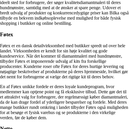
ideelt sted for forbrugere, der søger kvalitetsdiamantmaleri til deres
hundmønstre, samtidig med at de ønsker at spare penge. Udover et
bredt udvalg af produkter og konkurrencedygtige priser kan Bilka også
tilbyde en bekvem indkøbsoplevelse med mulighed for både fysisk
shopping i butikker og online bestilling.
Føtex
Føtex er en dansk detailvirksomhed med butikker spredt ud over hele
landet. Virksomheden er kendt for sin høje kvalitet og gode
kundeservice. Når det kommer til diamantmaleri med hundmønstre,
tilbyder Føtex et imponerende udvalg af kits fra forskellige
producenter. Kunderne roser ofte Føtex for deres hurtige levering og
nøjagtige beskrivelser af produkterne på deres hjemmeside, hvilket gør
det nemt for forbrugerne at vælge det rigtige kit til deres behov.
En af Føtex unikke fordele er deres loyale kundeprogram, hvor
medlemmer kan optjene point og få eksklusive tilbud. Dette gør det til
et attraktivt valg for forbrugere, der regelmæssigt køber diamantmaleri,
da de kan drage fordel af yderligere besparelser og fordele. Med deres
mange butikker rundt omkring i landet tilbyder Føtex også muligheden
for at besøge et fysisk varehus og se produkterne i den virkelige
verden, før de køber dem.
Netto