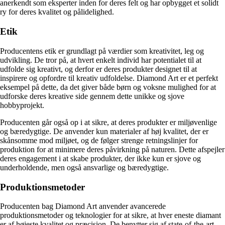
anerkendt som eksperter inden for deres felt og har opbygget et solidt
ry for deres kvalitet og pålidelighed.
Etik
Producentens etik er grundlagt på værdier som kreativitet, leg og
udvikling. De tror på, at hvert enkelt individ har potentialet til at
udfolde sig kreativt, og derfor er deres produkter designet til at
inspirere og opfordre til kreativ udfoldelse. Diamond Art er et perfekt
eksempel på dette, da det giver både børn og voksne mulighed for at
udforske deres kreative side gennem dette unikke og sjove
hobbyprojekt.
Producenten går også op i at sikre, at deres produkter er miljøvenlige
og bæredygtige. De anvender kun materialer af høj kvalitet, der er
skånsomme mod miljøet, og de følger strenge retningslinjer for
produktion for at minimere deres påvirkning på naturen. Dette afspejler
deres engagement i at skabe produkter, der ikke kun er sjove og
underholdende, men også ansvarlige og bæredygtige.
Produktionsmetoder
Producenten bag Diamond Art anvender avancerede
produktionsmetoder og teknologier for at sikre, at hver eneste diamant
er af højeste kvalitet og præcision. De benytter sig af state-of-the-art