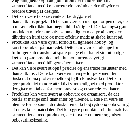
valgmuligheder og kan gøre produktet mindre attraktivt
sammenlignet med konkurrerende produkter, der tilbyder et
bredere udvalg af designs.
Det kan være tidskrævende at færdiggøre et
diamantkunstprojekt. Dette kan være en ulempe for personer, der
har travlt eller ikke har meget tid til rådighed. Det kan også gøre
produktet mindre attraktivt sammenlignet med produkter, der
tilbyder en hurtigere og mere effektiv måde at skabe kunst på.
Produktet kan være dyrt i forhold til lignende hobby- og
kunstprodukter på markedet. Dette kan være en ulempe for
forbrugere, der ønsker at spare penge eller har et stramt budget.
Det kan gøre produktet mindre konkurrencedygtigt
sammenlignet med billigere alternativer.
Det kan være svært at opnå præcise og ensartede resultater med
diamantkunst. Dette kan være en ulempe for personer, der
ønsker at opnå professionelle og fejlfri kunstværker. Det kan
gøre produktet mindre attraktivt sammenlignet med produkter,
der giver mulighed for mere præcise og ensartede resultater.
Produktet kan være svært at opbevare og organisere, da det
består af mange små diamanter og tilbehør. Dette kan være en
ulempe for personer, der ønsker en enkel og ryddelig opbevaring
af deres kunstmaterialer. Det kan gøre produktet mindre praktisk
sammenlignet med produkter, der tilbyder en mere organiseret
opbevaringsløsning.