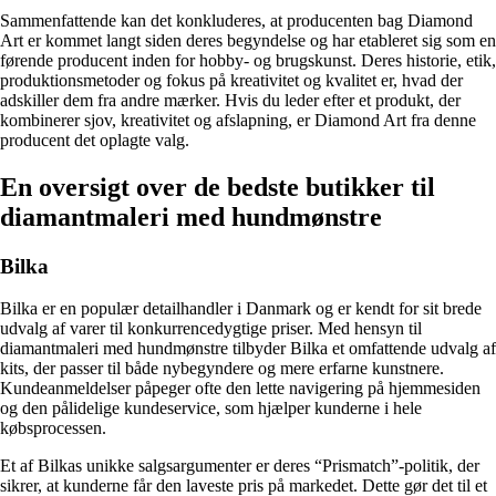
Sammenfattende kan det konkluderes, at producenten bag Diamond
Art er kommet langt siden deres begyndelse og har etableret sig som en
førende producent inden for hobby- og brugskunst. Deres historie, etik,
produktionsmetoder og fokus på kreativitet og kvalitet er, hvad der
adskiller dem fra andre mærker. Hvis du leder efter et produkt, der
kombinerer sjov, kreativitet og afslapning, er Diamond Art fra denne
producent det oplagte valg.
En oversigt over de bedste butikker til
diamantmaleri med hundmønstre
Bilka
Bilka er en populær detailhandler i Danmark og er kendt for sit brede
udvalg af varer til konkurrencedygtige priser. Med hensyn til
diamantmaleri med hundmønstre tilbyder Bilka et omfattende udvalg af
kits, der passer til både nybegyndere og mere erfarne kunstnere.
Kundeanmeldelser påpeger ofte den lette navigering på hjemmesiden
og den pålidelige kundeservice, som hjælper kunderne i hele
købsprocessen.
Et af Bilkas unikke salgsargumenter er deres “Prismatch”-politik, der
sikrer, at kunderne får den laveste pris på markedet. Dette gør det til et