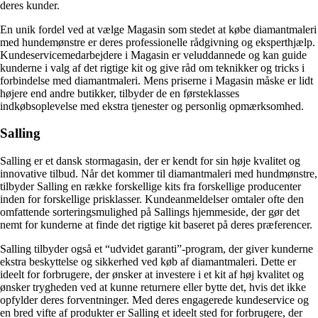
deres kunder.
En unik fordel ved at vælge Magasin som stedet at købe diamantmaleri
med hundemønstre er deres professionelle rådgivning og eksperthjælp.
Kundeservicemedarbejdere i Magasin er veluddannede og kan guide
kunderne i valg af det rigtige kit og give råd om teknikker og tricks i
forbindelse med diamantmaleri. Mens priserne i Magasin måske er lidt
højere end andre butikker, tilbyder de en førsteklasses
indkøbsoplevelse med ekstra tjenester og personlig opmærksomhed.
Salling
Salling er et dansk stormagasin, der er kendt for sin høje kvalitet og
innovative tilbud. Når det kommer til diamantmaleri med hundmønstre,
tilbyder Salling en række forskellige kits fra forskellige producenter
inden for forskellige prisklasser. Kundeanmeldelser omtaler ofte den
omfattende sorteringsmulighed på Sallings hjemmeside, der gør det
nemt for kunderne at finde det rigtige kit baseret på deres præferencer.
Salling tilbyder også et “udvidet garanti”-program, der giver kunderne
ekstra beskyttelse og sikkerhed ved køb af diamantmaleri. Dette er
ideelt for forbrugere, der ønsker at investere i et kit af høj kvalitet og
ønsker trygheden ved at kunne returnere eller bytte det, hvis det ikke
opfylder deres forventninger. Med deres engagerede kundeservice og
en bred vifte af produkter er Salling et ideelt sted for forbrugere, der