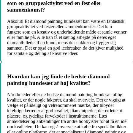
som en gruppeaktivitet ved en fest eller
sammenkomst?
Absolut! Et diamond painting hundesæt kan være en fantastisk
gruppeaktivitet ved fester eller sammenkomster. Det kan
fungere som en kreativ og underholdende måde at samle venner
eller familie på. Alle kan få et sæt og arbejde på deres eget
diamantbillede af en hund, mens de snakker og hygger sig
sammen. Det er også en god icebreaker, da det giver mulighed
for samtale og deling af kreative ideer.
Hvordan kan jeg finde de bedste diamond
painting hundesæt af høj kvalitet?
Når du leder efter de bedste diamond painting hundesæt af høj
kvalitet, er der nogle faktorer, du skal overveje. Det er vigtigt at
vælge et pålideligt og velrenommeret mærke, der tilbyder
klæbrige lærreder af god kvalitet, diamantperler, der er lette at
placere, og tydelige farvekoder i instruktionerne. Læs
anmeldelser og anbefalinger fra andre hobbyister for at få en idé
om kvaliteten. Du kan også overveje at købe fra specialbutikker
eller online platforme, der er specialiseret i diamond painting og