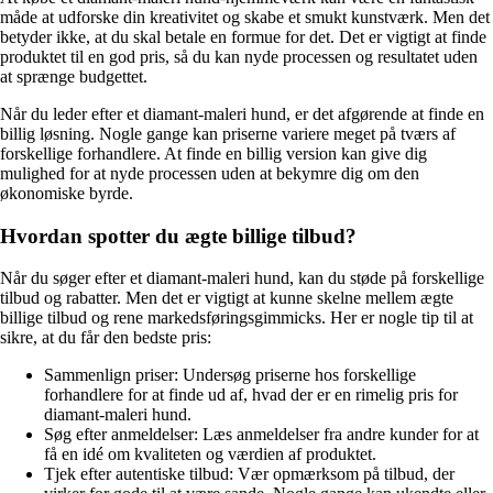
måde at udforske din kreativitet og skabe et smukt kunstværk. Men det
betyder ikke, at du skal betale en formue for det. Det er vigtigt at finde
produktet til en god pris, så du kan nyde processen og resultatet uden
at sprænge budgettet.
Når du leder efter et diamant-maleri hund, er det afgørende at finde en
billig løsning. Nogle gange kan priserne variere meget på tværs af
forskellige forhandlere. At finde en billig version kan give dig
mulighed for at nyde processen uden at bekymre dig om den
økonomiske byrde.
Hvordan spotter du ægte billige tilbud?
Når du søger efter et diamant-maleri hund, kan du støde på forskellige
tilbud og rabatter. Men det er vigtigt at kunne skelne mellem ægte
billige tilbud og rene markedsføringsgimmicks. Her er nogle tip til at
sikre, at du får den bedste pris:
Sammenlign priser: Undersøg priserne hos forskellige
forhandlere for at finde ud af, hvad der er en rimelig pris for
diamant-maleri hund.
Søg efter anmeldelser: Læs anmeldelser fra andre kunder for at
få en idé om kvaliteten og værdien af produktet.
Tjek efter autentiske tilbud: Vær opmærksom på tilbud, der