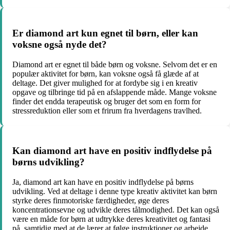
Er diamond art kun egnet til børn, eller kan
voksne også nyde det?
Diamond art er egnet til både børn og voksne. Selvom det er en
populær aktivitet for børn, kan voksne også få glæde af at
deltage. Det giver mulighed for at fordybe sig i en kreativ
opgave og tilbringe tid på en afslappende måde. Mange voksne
finder det endda terapeutisk og bruger det som en form for
stressreduktion eller som et frirum fra hverdagens travlhed.
Kan diamond art have en positiv indflydelse på
børns udvikling?
Ja, diamond art kan have en positiv indflydelse på børns
udvikling. Ved at deltage i denne type kreativ aktivitet kan børn
styrke deres finmotoriske færdigheder, øge deres
koncentrationsevne og udvikle deres tålmodighed. Det kan også
være en måde for børn at udtrykke deres kreativitet og fantasi
på, samtidig med at de lærer at følge instruktioner og arbejde