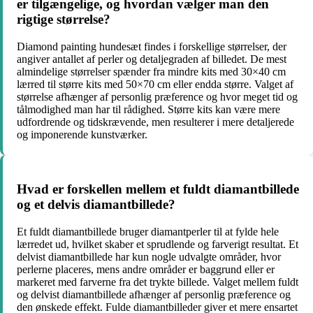
er tilgængelige, og hvordan vælger man den
rigtige størrelse?
Diamond painting hundesæt findes i forskellige størrelser, der
angiver antallet af perler og detaljegraden af billedet. De mest
almindelige størrelser spænder fra mindre kits med 30×40 cm
lærred til større kits med 50×70 cm eller endda større. Valget af
størrelse afhænger af personlig præference og hvor meget tid og
tålmodighed man har til rådighed. Større kits kan være mere
udfordrende og tidskrævende, men resulterer i mere detaljerede
og imponerende kunstværker.
Hvad er forskellen mellem et fuldt diamantbillede
og et delvis diamantbillede?
Et fuldt diamantbillede bruger diamantperler til at fylde hele
lærredet ud, hvilket skaber et sprudlende og farverigt resultat. Et
delvist diamantbillede har kun nogle udvalgte områder, hvor
perlerne placeres, mens andre områder er baggrund eller er
markeret med farverne fra det trykte billede. Valget mellem fuldt
og delvist diamantbillede afhænger af personlig præference og
den ønskede effekt. Fulde diamantbilleder giver et mere ensartet