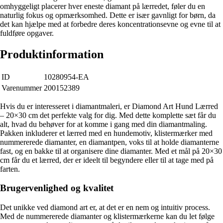
omhyggeligt placerer hver eneste diamant på lærredet, føler du en
naturlig fokus og opmærksomhed. Dette er især gavnligt for børn, da
det kan hjælpe med at forbedre deres koncentrationsevne og evne til at
fuldføre opgaver.
Produktinformation
ID
10280954-EA
Varenummer
200152389
Hvis du er interesseret i diamantmaleri, er Diamond Art Hund Lærred
– 20×30 cm det perfekte valg for dig. Med dette komplette sæt får du
alt, hvad du behøver for at komme i gang med din diamantmaling.
Pakken inkluderer et lærred med en hundemotiv, klistermærker med
nummererede diamanter, en diamantpen, voks til at holde diamanterne
fast, og en bakke til at organisere dine diamanter. Med et mål på 20×30
cm får du et lærred, der er ideelt til begyndere eller til at tage med på
farten.
Brugervenlighed og kvalitet
Det unikke ved diamond art er, at det er en nem og intuitiv process.
Med de nummererede diamanter og klistermærkerne kan du let følge