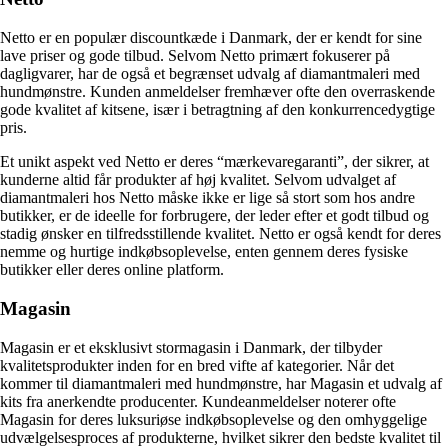
Netto er en populær discountkæde i Danmark, der er kendt for sine
lave priser og gode tilbud. Selvom Netto primært fokuserer på
dagligvarer, har de også et begrænset udvalg af diamantmaleri med
hundmønstre. Kunden anmeldelser fremhæver ofte den overraskende
gode kvalitet af kitsene, især i betragtning af den konkurrencedygtige
pris.
Et unikt aspekt ved Netto er deres “mærkevaregaranti”, der sikrer, at
kunderne altid får produkter af høj kvalitet. Selvom udvalget af
diamantmaleri hos Netto måske ikke er lige så stort som hos andre
butikker, er de ideelle for forbrugere, der leder efter et godt tilbud og
stadig ønsker en tilfredsstillende kvalitet. Netto er også kendt for deres
nemme og hurtige indkøbsoplevelse, enten gennem deres fysiske
butikker eller deres online platform.
Magasin
Magasin er et eksklusivt stormagasin i Danmark, der tilbyder
kvalitetsprodukter inden for en bred vifte af kategorier. Når det
kommer til diamantmaleri med hundmønstre, har Magasin et udvalg af
kits fra anerkendte producenter. Kundeanmeldelser noterer ofte
Magasin for deres luksuriøse indkøbsoplevelse og den omhyggelige
udvælgelsesproces af produkterne, hvilket sikrer den bedste kvalitet til