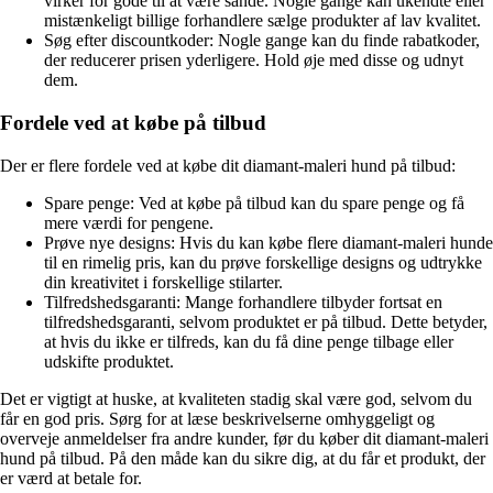
virker for gode til at være sande. Nogle gange kan ukendte eller
mistænkeligt billige forhandlere sælge produkter af lav kvalitet.
Søg efter discountkoder: Nogle gange kan du finde rabatkoder,
der reducerer prisen yderligere. Hold øje med disse og udnyt
dem.
Fordele ved at købe på tilbud
Der er flere fordele ved at købe dit diamant-maleri hund på tilbud:
Spare penge: Ved at købe på tilbud kan du spare penge og få
mere værdi for pengene.
Prøve nye designs: Hvis du kan købe flere diamant-maleri hunde
til en rimelig pris, kan du prøve forskellige designs og udtrykke
din kreativitet i forskellige stilarter.
Tilfredshedsgaranti: Mange forhandlere tilbyder fortsat en
tilfredshedsgaranti, selvom produktet er på tilbud. Dette betyder,
at hvis du ikke er tilfreds, kan du få dine penge tilbage eller
udskifte produktet.
Det er vigtigt at huske, at kvaliteten stadig skal være god, selvom du
får en god pris. Sørg for at læse beskrivelserne omhyggeligt og
overveje anmeldelser fra andre kunder, før du køber dit diamant-maleri
hund på tilbud. På den måde kan du sikre dig, at du får et produkt, der
er værd at betale for.