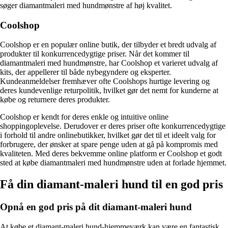
søger diamantmaleri med hundmønstre af høj kvalitet.
Coolshop
Coolshop er en populær online butik, der tilbyder et bredt udvalg af
produkter til konkurrencedygtige priser. Når det kommer til
diamantmaleri med hundmønstre, har Coolshop et varieret udvalg af
kits, der appellerer til både nybegyndere og eksperter.
Kundeanmeldelser fremhæver ofte Coolshops hurtige levering og
deres kundevenlige returpolitik, hvilket gør det nemt for kunderne at
købe og returnere deres produkter.
Coolshop er kendt for deres enkle og intuitive online
shoppingoplevelse. Derudover er deres priser ofte konkurrencedygtige
i forhold til andre onlinebutikker, hvilket gør det til et ideelt valg for
forbrugere, der ønsker at spare penge uden at gå på kompromis med
kvaliteten. Med deres bekvemme online platform er Coolshop et godt
sted at købe diamantmaleri med hundmønstre uden at forlade hjemmet.
Få din diamant-maleri hund til en god pris
Opnå en god pris på dit diamant-maleri hund
At købe et diamant-maleri hund-hjemmeværk kan være en fantastisk