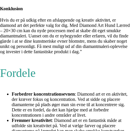
Konklusion
Hvis du er på udkig efter en afslappende og kreativ aktivitet, er
diamond art det perfekte valg for dig. Med Diamond Art Hund Lærred
– 20×30 cm kan du nyde processen med at skabe dit eget smukke
diamantmaleri. Uanset om du er nybegynder eller erfaren, vil du finde
glæde i at se dine kunstneriske evner blomstre, mens du skaber noget
unikt og personligt. Få mest muligt ud af din diamantmaleri-oplevelse
og invester i dette fantastiske produkt i dag.”
Fordele
Forbedrer koncentrationsevnen
: Diamond art er en aktivitet,
der kræver fokus og koncentration. Ved at sidde og placere
diamanterne på plads øger man sin evne til at koncentrere sig.
Dette er en fordel, da det kan hjælpe med at forbedre
koncentrationen i andre områder af livet.
Fremmer kreativitet
: Diamond art er en fantastisk måde at
udfolde sin kreativitet på. Ved at vælge farver og placere
diamanterne på lærredet kan man skabe smukke kunstværker.