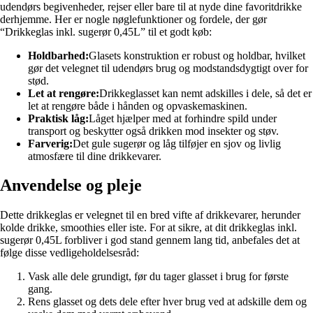
udendørs begivenheder, rejser eller bare til at nyde dine favoritdrikke
derhjemme. Her er nogle nøglefunktioner og fordele, der gør
“Drikkeglas inkl. sugerør 0,45L” til et godt køb:
Holdbarhed:
Glasets konstruktion er robust og holdbar, hvilket
gør det velegnet til udendørs brug og modstandsdygtigt over for
stød.
Let at rengøre:
Drikkeglasset kan nemt adskilles i dele, så det er
let at rengøre både i hånden og opvaskemaskinen.
Praktisk låg:
Låget hjælper med at forhindre spild under
transport og beskytter også drikken mod insekter og støv.
Farverig:
Det gule sugerør og låg tilføjer en sjov og livlig
atmosfære til dine drikkevarer.
Anvendelse og pleje
Dette drikkeglas er velegnet til en bred vifte af drikkevarer, herunder
kolde drikke, smoothies eller iste. For at sikre, at dit drikkeglas inkl.
sugerør 0,45L forbliver i god stand gennem lang tid, anbefales det at
følge disse vedligeholdelsesråd:
Vask alle dele grundigt, før du tager glasset i brug for første
gang.
Rens glasset og dets dele efter hver brug ved at adskille dem og