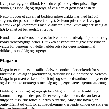
lave priser og gode tilbud. Hvis du er på udkig efter prisvenlige
drikkeglas med låg og sugerør, så er Netto et godt sted at starte.
Netto tilbyder et udvalg af budgetvenlige drikkeglas med låg og
sugerør, der passer til ethvert budget. Selvom priserne er lave, går
Netto ikke på kompromis med kvaliteten. Produktudvalget er stadig af
høj kvalitet og behageligt at bruge.
Kunderne har ofte ros til overs for Nettos store udvalg af produkter og
konkurrencedygtige priser. Butikken er kendt for at give sine kunder
valuta for pengene, og dette gælder også for deres sortiment af
drikkeglas med låg og sugerør.
Magasin
Magasin er en dansk detailhandelsvirksomhed, der er kendt for sit
luksuriøse udvalg af produkter og førsteklasses kundeservice. Selvom
Magasin primært er kendt for sit tøj- og skønhedssortiment, tilbyder de
også en række drikkeglas med låg og sugerør i deres hjemmeafdeling.
Drikkeglas med låg og sugerør hos Magasin er af høj kvalitet og
kommer i elegante designs. De er velegnede til dem, der ønsker at
tilføje en luksuriøs touch til deres servering. Magasins udvalg er
omhyggeligt udvalgt for at imødekomme krævende kunder og sikre en
fornem brugeroplevelse.