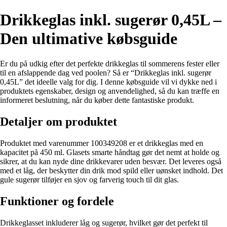
Drikkeglas inkl. sugerør 0,45L –
Den ultimative købsguide
Er du på udkig efter det perfekte drikkeglas til sommerens fester eller
til en afslappende dag ved poolen? Så er “Drikkeglas inkl. sugerør
0,45L” det ideelle valg for dig. I denne købsguide vil vi dykke ned i
produktets egenskaber, design og anvendelighed, så du kan træffe en
informeret beslutning, når du køber dette fantastiske produkt.
Detaljer om produktet
Produktet med varenummer 100349208 er et drikkeglas med en
kapacitet på 450 ml. Glasets smarte håndtag gør det nemt at holde og
sikrer, at du kan nyde dine drikkevarer uden besvær. Det leveres også
med et låg, der beskytter din drik mod spild eller uønsket indhold. Det
gule sugerør tilføjer en sjov og farverig touch til dit glas.
Funktioner og fordele
Drikkeglasset inkluderer låg og sugerør, hvilket gør det perfekt til