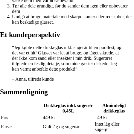
vaske dem med varmt sæbevand.
Tør alle dele grundigt, før du samler dem igen eller opbevarer
dem
Undgå at bruge materiale med skarpe kanter eller redskaber, der
kan beskadige glasset.
Et kundeperspektiv
“Jeg købte dette drikkeglas inkl. sugerør til en poolfest, og
det var et hit! Glasset var let at bruge, og låget sikrede, at
der ikke kom sand eller insekter i min drik. Sugerøret
tilføjede en festlig detalje, som mine gæster elskede. Jeg
kan varmt anbefale dette produkt!”
– Anna, tilfreds kunde
Sammenligning
Drikkeglas inkl. sugerør
Almindeligt
0,45L
drikkeglas
Pris
449 kr
149 kr
Intet låg eller
Farve
Gult låg og sugerør
sugerør