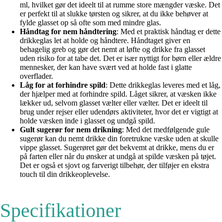
ml, hvilket gør det ideelt til at rumme store mængder væske. Det
er perfekt til at slukke tørsten og sikrer, at du ikke behøver at
fylde glasset op så ofte som med mindre glas.
Håndtag for nem håndtering
: Med et praktisk håndtag er dette
drikkeglas let at holde og håndtere. Håndtaget giver en
behagelig greb og gør det nemt at løfte og drikke fra glasset
uden risiko for at tabe det. Det er især nyttigt for børn eller ældre
mennesker, der kan have svært ved at holde fast i glatte
overflader.
Låg for at forhindre spild
: Dette drikkeglas leveres med et låg,
der hjælper med at forhindre spild. Låget sikrer, at væsken ikke
lækker ud, selvom glasset vælter eller vælter. Det er ideelt til
brug under rejser eller udendørs aktiviteter, hvor det er vigtigt at
holde væsken inde i glasset og undgå spild.
Gult sugerør for nem drikning
: Med det medfølgende gule
sugerør kan du nemt drikke din foretrukne væske uden at skulle
vippe glasset. Sugerøret gør det bekvemt at drikke, mens du er
på farten eller når du ønsker at undgå at spilde væsken på tøjet.
Det er også et sjovt og farverigt tilbehør, der tilføjer en ekstra
touch til din drikkeoplevelse.
Specifikationer