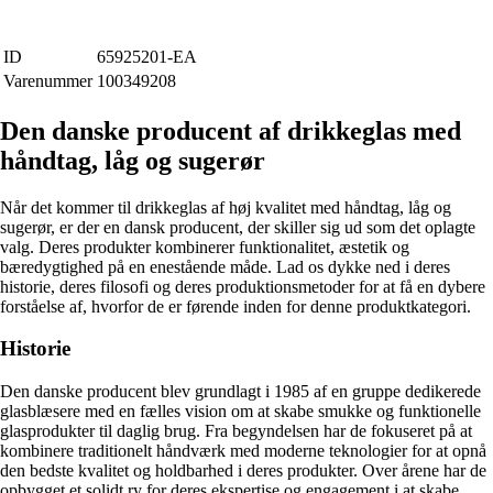
ID
65925201-EA
Varenummer
100349208
Den danske producent af drikkeglas med
håndtag, låg og sugerør
Når det kommer til drikkeglas af høj kvalitet med håndtag, låg og
sugerør, er der en dansk producent, der skiller sig ud som det oplagte
valg. Deres produkter kombinerer funktionalitet, æstetik og
bæredygtighed på en enestående måde. Lad os dykke ned i deres
historie, deres filosofi og deres produktionsmetoder for at få en dybere
forståelse af, hvorfor de er førende inden for denne produktkategori.
Historie
Den danske producent blev grundlagt i 1985 af en gruppe dedikerede
glasblæsere med en fælles vision om at skabe smukke og funktionelle
glasprodukter til daglig brug. Fra begyndelsen har de fokuseret på at
kombinere traditionelt håndværk med moderne teknologier for at opnå
den bedste kvalitet og holdbarhed i deres produkter. Over årene har de
opbygget et solidt ry for deres ekspertise og engagement i at skabe