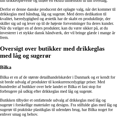
din drikkeoplevelse og tilføre en ekstra dimension til din hverdag.
Derfor er denne danske producent det oplagte valg, når det kommer til
drikkeglas med håndtag, låg og sugerør. Med deres dedikation til
kvalitet, bæredygtighed og æstetik har de skabt en produktlinje, der
skiller sig ud og lever op til de højeste forventninger fra deres kunder.
Når du vælger en af deres produkter, kan du være sikker på, at du
investerer i et stykke dansk håndværk, der vil bringe glæde i mange år
frem.
Oversigt over butikker med drikkeglas
med låg og sugerør
Bilka
Bilka er en af de største detailhandelskæder i Danmark og er kendt for
sit brede udvalg af produkter til konkurrencedygtige priser. Med
hundreder af butikker over hele landet er Bilka et fast stop for
forbrugere på udkig efter drikkeglas med låg og sugerør.
Butikken tilbyder et omfattende udvalg af drikkeglas med låg og
sugerør i forskellige materialer og designs. Fra stilfulde glas med låg og
sugerør til praktiske plastikglas til udendørs brug, har Bilka noget for
enhver smag og behov.