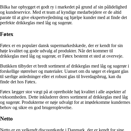
Bilka har opbygget et godt ry i markedet på grund af sin pålidelighed
og kundeservice. Med et team af kyndige medarbejdere er de altid
parate til at give ekspertvejledning og hjælpe kunder med at finde det
perfekte drikkeglas med låg og sugerør.
Føtex
Føtex er en populær dansk supermarkedskæde, der er kendt for sin
høje kvalitet og gode udvalg af produkter. Når det kommer til
drikkeglas med låg og sugerør, er Føtex bestemt et sted at overveje.
Butikken tilbyder et bredt sortiment af drikkeglas med låg og sugerør i
forskellige størrelser og materialer. Uanset om du søger et elegant glas
til særlige anledninger eller et robust glas til hverdagsbrug, kan du
finde det hos Føtex.
Føtex lægger stor vægt på at opretholde høj kvalitet i alle aspekter af
virksomheden. Dette inkluderer deres sortiment af drikkeglas med låg
og sugerør. Produkterne er nøje udvalgt for at imødekomme kundernes
behov og sikre en god brugeroplevelse.
Netto
Netto er en velkendt discountkæde i Danmark, der er kendt for sine