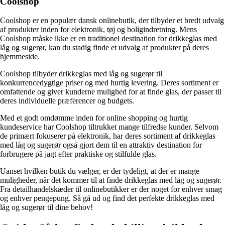
Coolshop
Coolshop er en populær dansk onlinebutik, der tilbyder et bredt udvalg
af produkter inden for elektronik, tøj og boligindretning. Mens
Coolshop måske ikke er en traditionel destination for drikkeglas med
låg og sugerør, kan du stadig finde et udvalg af produkter på deres
hjemmeside.
Coolshop tilbyder drikkeglas med låg og sugerør til
konkurrencedygtige priser og med hurtig levering. Deres sortiment er
omfattende og giver kunderne mulighed for at finde glas, der passer til
deres individuelle præferencer og budgets.
Med et godt omdømme inden for online shopping og hurtig
kundeservice har Coolshop tiltrukket mange tilfredse kunder. Selvom
de primært fokuserer på elektronik, har deres sortiment af drikkeglas
med låg og sugerør også gjort dem til en attraktiv destination for
forbrugere på jagt efter praktiske og stilfulde glas.
Uanset hvilken butik du vælger, er der tydeligt, at der er mange
muligheder, når det kommer til at finde drikkeglas med låg og sugerør.
Fra detailhandelskæder til onlinebutikker er der noget for enhver smag
og enhver pengepung. Så gå ud og find det perfekte drikkeglas med
låg og sugerør til dine behov!