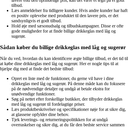
lavere end den oprindelige pris, kan det være et tegn på et godt
tilbud.
Læs anmeldelser fra tidligere kunder. Hvis andre kunder har haft
en positiv oplevelse med produktet til den lavere pris, er det
sandsynligvis et godt tilbud.
Hold øje med sæsonudsalg og tilbudskampagner. Disse er ofte
gode muligheder for at finde billige drikkeglas med låg og
sugerør.
Sådan køber du billige drikkeglas med låg og sugerør
Når du ved, hvordan du kan identificere ægte billige tilbud, er det tid til
at købe dine drikkeglas med låg og sugerør. Her er nogle tips til at
hjælpe dig med at finde det bedste tilbud:
Opret en liste med de funktioner, du gerne vil have i dine
drikkeglas med låg og sugerør. På denne måde kan du fokusere
på de nødvendige detaljer og undgå at betale ekstra for
unødvendige funktioner.
Søg på nettet efter forskellige butikker, der tilbyder drikkeglas
med låg og sugerør til fordelagtige priser.
Læs produktbeskrivelser og specifikationer nøje for at sikre dig,
at glassene opfylder dine behov.
Tjek leverings- og returneringspolitikken for at undgå
overraskelser og sikre dig, at du får den bedste service sammen