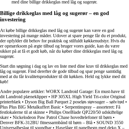
med dine billige drikkeglas med låg og sugerør.
Billige drikkeglas med låg og sugerør – en god
investering
At købe billige drikkeglas med låg og sugerør kan være en god
investering på mange måder. Udover at spare penge får du et produkt,
der opfylder dit behov for praktisk og stilfuldt køkkenudstyr. Hvis du
er opmærksom på ægte tilbud og bruger vores guide, kan du være
sikker på at få et godt køb, når du køber dine drikkeglas med låg og
sugerør.
Start din søgning i dag og lav en liste med dine krav til drikkeglas med
låg og sugerør. Find derefter de gode tilbud og spar penge samtidig
med at du får kvalitetsprodukter til dit køkken. Held og lykke med dit
køb!
Andre populære artikler:
WORX Landroid Garage: En must-have til
dit Landroid plæneklipper
•
HP 305XL High Yield Tri-color Original
printerblæk
•
Dyson Big Ball Parquet 2 poseløs støvsuger – sølv/rød
•
Plus Plus BIG Metalkuffert Basic
•
Serpentinspray – assorteret: Få
festlokalerne til at skinne
•
Philips OneBlade QP220/50 udskiftelige
skær
•
Nickelodeon Paw Patrol Chase hovedtelefoner til børn
•
Denver BFK-312BU fitnessarmbånd til børn – Blå
•
SOUND 3550
Universalbeslag til soundbar
•
Havelåge til panelhegn med deko X –