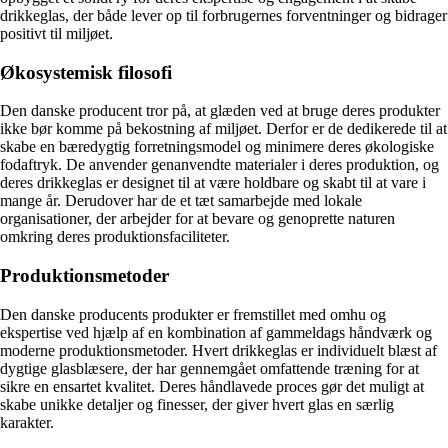
drikkeglas, der både lever op til forbrugernes forventninger og bidrager
positivt til miljøet.
Økosystemisk filosofi
Den danske producent tror på, at glæden ved at bruge deres produkter
ikke bør komme på bekostning af miljøet. Derfor er de dedikerede til at
skabe en bæredygtig forretningsmodel og minimere deres økologiske
fodaftryk. De anvender genanvendte materialer i deres produktion, og
deres drikkeglas er designet til at være holdbare og skabt til at vare i
mange år. Derudover har de et tæt samarbejde med lokale
organisationer, der arbejder for at bevare og genoprette naturen
omkring deres produktionsfaciliteter.
Produktionsmetoder
Den danske producents produkter er fremstillet med omhu og
ekspertise ved hjælp af en kombination af gammeldags håndværk og
moderne produktionsmetoder. Hvert drikkeglas er individuelt blæst af
dygtige glasblæsere, der har gennemgået omfattende træning for at
sikre en ensartet kvalitet. Deres håndlavede proces gør det muligt at
skabe unikke detaljer og finesser, der giver hvert glas en særlig
karakter.