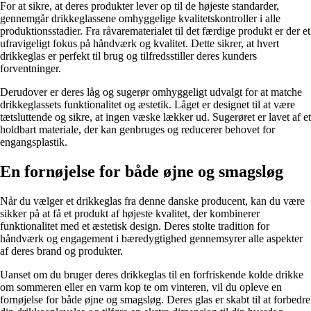
For at sikre, at deres produkter lever op til de højeste standarder,
gennemgår drikkeglassene omhyggelige kvalitetskontroller i alle
produktionsstadier. Fra råvarematerialet til det færdige produkt er der et
ufravigeligt fokus på håndværk og kvalitet. Dette sikrer, at hvert
drikkeglas er perfekt til brug og tilfredsstiller deres kunders
forventninger.
Derudover er deres låg og sugerør omhyggeligt udvalgt for at matche
drikkeglassets funktionalitet og æstetik. Låget er designet til at være
tætsluttende og sikre, at ingen væske lækker ud. Sugerøret er lavet af et
holdbart materiale, der kan genbruges og reducerer behovet for
engangsplastik.
En fornøjelse for både øjne og smagsløg
Når du vælger et drikkeglas fra denne danske producent, kan du være
sikker på at få et produkt af højeste kvalitet, der kombinerer
funktionalitet med et æstetisk design. Deres stolte tradition for
håndværk og engagement i bæredygtighed gennemsyrer alle aspekter
af deres brand og produkter.
Uanset om du bruger deres drikkeglas til en forfriskende kolde drikke
om sommeren eller en varm kop te om vinteren, vil du opleve en
fornøjelse for både øjne og smagsløg. Deres glas er skabt til at forbedre