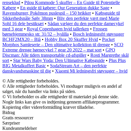
renseklud
•
Pilou Kommode 5 skuffer – En Guide til Potentielle
Købere
•
En guide til købere: Our Generation dukke Sage
•
Ravensburger, Pokémon puslespil – 150 brikker
•
Købsguide til
Sikkerhedsnåle Sølv 38mm
•
Bliv den perfekte vært med Marie
Sohl 16 dele bestiksæt
•
Sådan vælger du den perfekte damecykel
med 3 gear
•
Royal Copenhagen hvid tallerken
•
Frossen
børnehjemmesko str. 31/32 – lyslilla
•
Bosch ledningsfri støvsuger
BCHF2MX20 – Blå
•
Hobby Box 20 Skuffer Hvid
•
Pocket
Morphos Samleserie – Den ultimative kollektion til drenge
•
SCO
Extreme drenge børnecykel 7 gear 20 2022 – mat sort
•
GPO
Discman: Alle tiders transportable cd-afspiller
•
Rosti Margrethe skål
sort
•
Star Wars Baby Yoda: Den Ultimative Købsguide
•
Plus Plus
BIG Metalkuffert Basic
•
SodaStream Art – den perfekte
danskvandsmaskine til dig
•
Xiaomi Mi ledningsfri støvsuger – hvid
© Alle rettigheder forbeholdes.
© Alle rettigheder forbeholdes. Vi modtager muligvis en andel af
salget, når du handler via links på siden.
© Vi forbeholder os alle rettigheder til materialet på denne side.
Nogle links kan give os indtjening gennem affiliateprogrammer.
Kopiering eller videreformidling kræver tilladelse.
Bidrag
Gratis ressourcer
Særpriser
Kundeanmeldelser