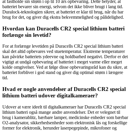
at fastholde sin strøm i op til 10 års opbevaring. Dette betyder, at
batteriet bevarer sin energi, selvom det ikke bliver brugt i lang tid.
Duralock-teknologien sikrer, at batteriet er klar til brug, når du har
brug for det, og giver dig ekstra bekvemmelighed og pålidelighed.
Hvordan kan Duracells CR2 special lithium batteri
forlænge sin levetid?
For at forlænge levetiden på Duracells CR2 special lithium batteri
skal det altid opbevares ved stuetemperatur. Ekstreme temperaturer
kan påvirke batteriets ydeevne og holdbarhed negativt. Derfor er det
vigtigt at undgå opbevaring af batteriet i meget varme eller meget
kolde omgivelser. Ved at følge disse opbevaringsråd kan du sikre, at
batteriet forbliver i god stand og giver dig optimal strøm i længere
tid.
Hvad er nogle anvendelser af Duracells CR2 special
lithium batteri udover digitalkameraer?
Udover at være ideelt til digitalkameraer har Duracells CR2 special
lithium batteri også mange andre anvendelser. Det er velegnet til
brug i kamerablitz, bærbare lamper, medicinske enheder som bærbar
O2-analysator, sikkerhedsenheder som elektronisk lås og forskellige
former for elektronik, herunder laserpegepinde, mikrofoner og