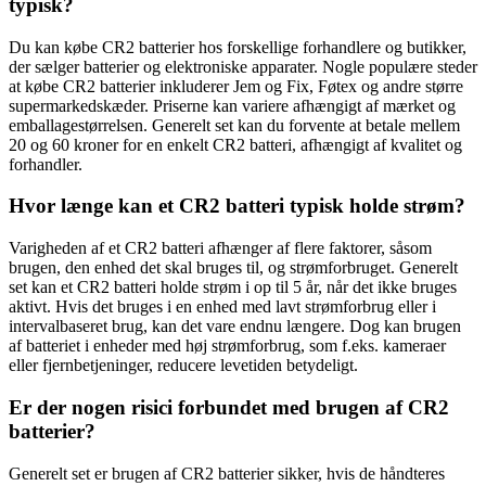
typisk?
Du kan købe CR2 batterier hos forskellige forhandlere og butikker,
der sælger batterier og elektroniske apparater. Nogle populære steder
at købe CR2 batterier inkluderer Jem og Fix, Føtex og andre større
supermarkedskæder. Priserne kan variere afhængigt af mærket og
emballagestørrelsen. Generelt set kan du forvente at betale mellem
20 og 60 kroner for en enkelt CR2 batteri, afhængigt af kvalitet og
forhandler.
Hvor længe kan et CR2 batteri typisk holde strøm?
Varigheden af et CR2 batteri afhænger af flere faktorer, såsom
brugen, den enhed det skal bruges til, og strømforbruget. Generelt
set kan et CR2 batteri holde strøm i op til 5 år, når det ikke bruges
aktivt. Hvis det bruges i en enhed med lavt strømforbrug eller i
intervalbaseret brug, kan det vare endnu længere. Dog kan brugen
af batteriet i enheder med høj strømforbrug, som f.eks. kameraer
eller fjernbetjeninger, reducere levetiden betydeligt.
Er der nogen risici forbundet med brugen af ​​CR2
batterier?
Generelt set er brugen af CR2 batterier sikker, hvis de håndteres