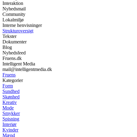
Interaktion
Nyhedsmail
Community
Lokalmiljø
Interne henvisninger
Strukturoversigt
Tekster
Dokumenter
Blog
Nyhedsfeed
Fruens.dk
Intelligent Media
mail@intelligentmedia.dk
Fruens
Kategorier
Form
Sundhed
Skønhed
Kreativ
Mode
Smykker
Spisning
Interiør
Kvinder
Mænd