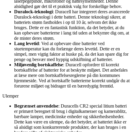
laserpegepinde, mikrofoner og nattesynsenheder. Denne
alsidighed gør det til et praktisk valg for forskellige behov.
Duralock-teknologi
: Duracell har integreret deres avancerede
Duralock-teknologi i dette batteri. Denne teknologi sikrer, at
batteriets strøm fastholdes i op til 10 år, selvom det ikke
bruges. Dette er en fantastisk funktion, da det betyder, at du
kan opbevare batterierne i lang tid uden at bekymre dig om, at
de mister deres strøm.
Lang levetid
: Ved at opbevare dine batterier ved
stuetemperatur kan du forlænge deres levetid. Dette er en
simpel, men vigtig faktor at huske på, da det kan spare dig for
penge og besvær med hyppig udskiftning af batterier.
Miljøvenlig bortskaffelse
: Duracell opfordrer til korrekt
bortskaffelse af batterier for at beskytte miljøet. Det anbefales
at læse mere om bortskaffelsesreglerne på din kommunes
hjemmeside. Ved at bortskaffe batterierne korrekt undgår du at
forurene miljøet og bidrager til en bæredygtig fremtid.
Ulemper
Begrænset anvendelse
: Duracells CR2 special litium batteri
er primært beregnet til brug i digitalkameraer og kamerablitz,
bærbare lamper, medicinske enheder og sikkerhedsenheder.
Dette kan være en ulempe, da det betyder, at batteriet ikke er
så alsidigt som konkurrerende produkter, der kan bruges i en