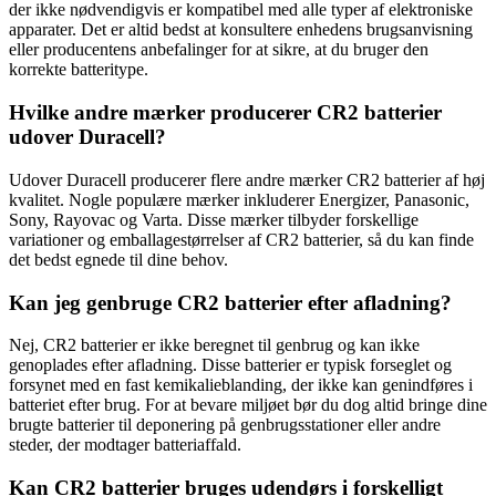
der ikke nødvendigvis er kompatibel med alle typer af elektroniske
apparater. Det er altid bedst at konsultere enhedens brugsanvisning
eller producentens anbefalinger for at sikre, at du bruger den
korrekte batteritype.
Hvilke andre mærker producerer CR2 batterier
udover Duracell?
Udover Duracell producerer flere andre mærker CR2 batterier af høj
kvalitet. Nogle populære mærker inkluderer Energizer, Panasonic,
Sony, Rayovac og Varta. Disse mærker tilbyder forskellige
variationer og emballagestørrelser af CR2 batterier, så du kan finde
det bedst egnede til dine behov.
Kan jeg genbruge CR2 batterier efter afladning?
Nej, CR2 batterier er ikke beregnet til genbrug og kan ikke
genoplades efter afladning. Disse batterier er typisk forseglet og
forsynet med en fast kemikalieblanding, der ikke kan genindføres i
batteriet efter brug. For at bevare miljøet bør du dog altid bringe dine
brugte batterier til deponering på genbrugsstationer eller andre
steder, der modtager batteriaffald.
Kan CR2 batterier bruges udendørs i forskelligt