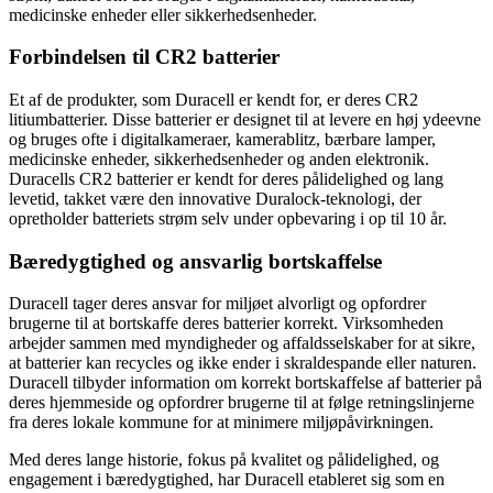
medicinske enheder eller sikkerhedsenheder.
Forbindelsen til CR2 batterier
Et af de produkter, som Duracell er kendt for, er deres CR2
litiumbatterier. Disse batterier er designet til at levere en høj ydeevne
og bruges ofte i digitalkameraer, kamerablitz, bærbare lamper,
medicinske enheder, sikkerhedsenheder og anden elektronik.
Duracells CR2 batterier er kendt for deres pålidelighed og lang
levetid, takket være den innovative Duralock-teknologi, der
opretholder batteriets strøm selv under opbevaring i op til 10 år.
Bæredygtighed og ansvarlig bortskaffelse
Duracell tager deres ansvar for miljøet alvorligt og opfordrer
brugerne til at bortskaffe deres batterier korrekt. Virksomheden
arbejder sammen med myndigheder og affaldsselskaber for at sikre,
at batterier kan recycles og ikke ender i skraldespande eller naturen.
Duracell tilbyder information om korrekt bortskaffelse af batterier på
deres hjemmeside og opfordrer brugerne til at følge retningslinjerne
fra deres lokale kommune for at minimere miljøpåvirkningen.
Med deres lange historie, fokus på kvalitet og pålidelighed, og
engagement i bæredygtighed, har Duracell etableret sig som en