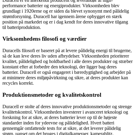
Duracell er en anerkendt producent og leverandør af high-
performance batterier og energiprodukter. Virksomheden blev
grundlagt i 1920erne og er siden da blevet synonymt med pålidelig
strømforsyning. Duracell har igennem årene opbygget en stærk
position på markedet og er i dag kendt for deres innovative tilgang
til batteriproduktion.
Virksomhedens filosofi og værdier
Duracells filosofi er baseret på at levere pålidelig energi til brugerne,
så de kan leve deres liv uden afbrydelser. Virksomheden prioriterer
kvalitet, pålidelighed og holdbarhed i alle deres produkter og stræber
konstant efter at forbedre den teknologi, der ligger bag deres
batterier. Duracell er også engageret i bæredygtighed og arbejder på
at minimere deres miljøpåvirkning og sikre, at deres produkter kan
recycles korrekt.
Produktionsmetoder og kvalitetskontrol
Duracell er stolte af deres innovative produktionsmetoder og strenge
kvalitetskontrol. Virksomheden investerer i avanceret teknologi og
forskning for at sikre, at deres batterier lever op til de højeste
standarder inden for ydeevne og pålidelighed. Hvert batteri
gennemgår omfattende tests for at sikre, at det leverer pålidelig
strøm, uanset om det bruges i digitalkameraer, kamerablitz,