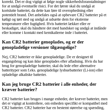
korrekt. Det er dog vigtigt at følge nogle sikkerhedsforanstaltninger
for at undgå eventuelle risici. For det første skal du undgå at
kortslutte batteriet, da dette kan føre til overophedning eller
potentielt brand. Det anbefales også at opbevare CR2 batterier på et
køligt og tørt sted og undgå at udsætte dem for ekstreme
temperaturer eller fugtighed. Hvis batteriet lækker eller er
beskadiget, skal du håndtere det med handsker og undgå at indånde
eller komme i kontakt med kemikalierne inde i batteriet.
Kan CR2 batterier genoplades, og er der
genopladelige versioner tilgængelige?
Nej, CR2 batterier er ikke genopladelige. De er designet til
engangsbrug og kan ikke genoplades efter afladning. Hvis du har
brug for genopladelige batterier, skal du lede efter alternative
batterityper som f.eks. genopladelige lysbuebatterier (Li-ion) eller
opladelige alkaliske batterier.
Kan jeg bruge CR2 batterier i alle enheder, der
kræver batterier?
CR2 batterier kan bruges i mange enheder, der kræver batterier, men
det er vigtigt at kontrollere, om enheden specifikt er kompatibel med
CR2 batterier. CR2 batterier har en bestemt størrelse og spænding,