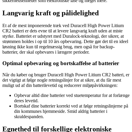
sikkerhedsenheder som elektroniske låse og meget mere.
Langvarig kraft og pålidelighed
Et af de mest imponerende træk ved Duracell High Power Litium
CR2 batteri er dets evne til at levere langvarig kraft uden at miste
styrke. Batteriet er udstyret med Duralock-teknologi, der sikrer, at
strømmen holdes i op til 10 års opbevaring. Dette gør det til en ideel
løsning ikke kun til regelmæssig brug, men også for backup-
batterier, der skal opbevares i længere perioder.
Optimal opbevaring og bortskaffelse af batterier
Når du køber og bruger Duracell High Power Litium CR2 batteri, er
det vigtigt at følge nogle retningslinjer for at sikre, at du får mest
muligt ud af din batterilevetid og reducerer miljøpåvirkningen:
Opbevar altid dine batterier ved stuetemperatur for at forlænge
deres levetid.
Bortskaf dine batterier korrekt ved at følge retningslinjerne på
din kommunes hjemmeside. Smid aldrig batterier i
skraldespanden.
Egnethed til forskellige elektroniske