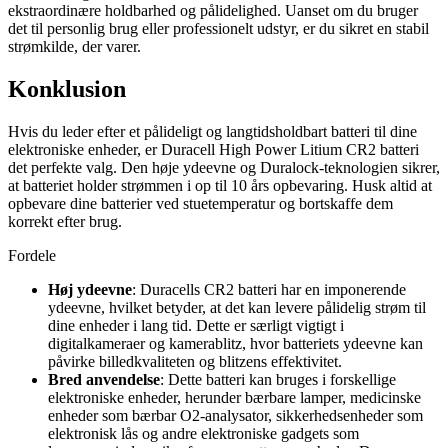
ekstraordinære holdbarhed og pålidelighed. Uanset om du bruger
det til personlig brug eller professionelt udstyr, er du sikret en stabil
strømkilde, der varer.
Konklusion
Hvis du leder efter et pålideligt og langtidsholdbart batteri til dine
elektroniske enheder, er Duracell High Power Litium CR2 batteri
det perfekte valg. Den høje ydeevne og Duralock-teknologien sikrer,
at batteriet holder strømmen i op til 10 års opbevaring. Husk altid at
opbevare dine batterier ved stuetemperatur og bortskaffe dem
korrekt efter brug.
Fordele
Høj ydeevne
: Duracells CR2 batteri har en imponerende
ydeevne, hvilket betyder, at det kan levere pålidelig strøm til
dine enheder i lang tid. Dette er særligt vigtigt i
digitalkameraer og kamerablitz, hvor batteriets ydeevne kan
påvirke billedkvaliteten og blitzens effektivitet.
Bred anvendelse
: Dette batteri kan bruges i forskellige
elektroniske enheder, herunder bærbare lamper, medicinske
enheder som bærbar O2-analysator, sikkerhedsenheder som
elektronisk lås og andre elektroniske gadgets som