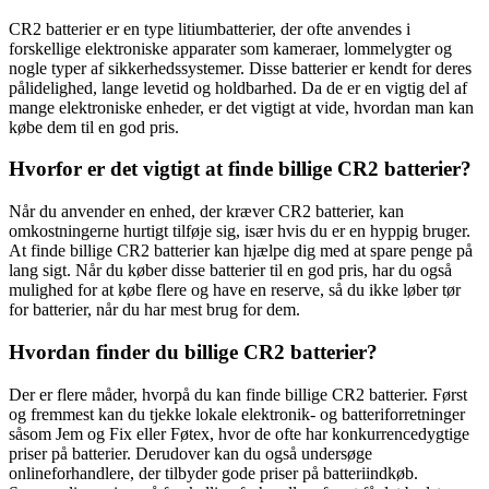
CR2 batterier er en type litiumbatterier, der ofte anvendes i
forskellige elektroniske apparater som kameraer, lommelygter og
nogle typer af sikkerhedssystemer. Disse batterier er kendt for deres
pålidelighed, lange levetid og holdbarhed. Da de er en vigtig del af
mange elektroniske enheder, er det vigtigt at vide, hvordan man kan
købe dem til en god pris.
Hvorfor er det vigtigt at finde billige CR2 batterier?
Når du anvender en enhed, der kræver CR2 batterier, kan
omkostningerne hurtigt tilføje sig, især hvis du er en hyppig bruger.
At finde billige CR2 batterier kan hjælpe dig med at spare penge på
lang sigt. Når du køber disse batterier til en god pris, har du også
mulighed for at købe flere og have en reserve, så du ikke løber tør
for batterier, når du har mest brug for dem.
Hvordan finder du billige CR2 batterier?
Der er flere måder, hvorpå du kan finde billige CR2 batterier. Først
og fremmest kan du tjekke lokale elektronik- og batteriforretninger
såsom Jem og Fix eller Føtex, hvor de ofte har konkurrencedygtige
priser på batterier. Derudover kan du også undersøge
onlineforhandlere, der tilbyder gode priser på batteriindkøb.