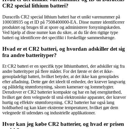
CR2 special lithium batteri?
Duracells CR2 special lithium batteri har et unikt varenummer på
100038935 og et ID på 7508400000-EA. Disse numre identificerer
produktet og bruges til at spore og administrere forsyningskæden.
Ved hjælp af disse numre kan du sikre, at du får den rigtige type
batteri og identificere det specifikt i forskellige sammenhænge.
Hvad er et CR2 batteri, og hvordan adskiller det sig
fra andre batterityper?
Et CR2 batteri er en specifik type lithiumbatteri, der adskiller sig fra
andre batterityper på flere måder. For det første er det et ikke-
genopladeligt batteri, hvilket betyder, at det ikke kan genoplades
efter afladning. Dette gør det ideelt til enheder, der kræver langvarig
og pålidelig strømforsyning, såsom kameraer og lommelygter.
Derudover er CR2 batterier kompakte og har en høj energitæthed,
hvilket gør dem velegnede til små elektroniske apparater, der kræver
hurtig og effektiv strømforsyning. CR2 batterier har også lang
holdbarhed og kan klare ekstreme temperaturer, hvilket gør dem
velegnede til udendørs og industrielle applikationer.
Hvor kan jeg købe CR2 batterier, og hvad er prisen