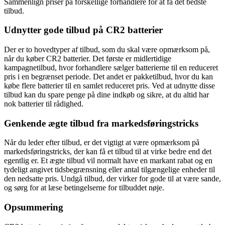
Sammenlign priser på forskellige forhandlere for at få det bedste
tilbud.
Udnytter gode tilbud på CR2 batterier
Der er to hovedtyper af tilbud, som du skal være opmærksom på,
når du køber CR2 batterier. Det første er midlertidige
kampagnetilbud, hvor forhandlere sælger batterierne til en reduceret
pris i en begrænset periode. Det andet er pakketilbud, hvor du kan
købe flere batterier til en samlet reduceret pris. Ved at udnytte disse
tilbud kan du spare penge på dine indkøb og sikre, at du altid har
nok batterier til rådighed.
Genkende ægte tilbud fra markedsføringstricks
Når du leder efter tilbud, er det vigtigt at være opmærksom på
markedsføringstricks, der kan få et tilbud til at virke bedre end det
egentlig er. Et ægte tilbud vil normalt have en markant rabat og en
tydeligt angivet tidsbegrænsning eller antal tilgængelige enheder til
den nedsatte pris. Undgå tilbud, der virker for gode til at være sande,
og sørg for at læse betingelserne for tilbuddet nøje.
Opsummering