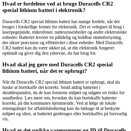
Hvad er fordelene ved at bruge Duracells CR2
special lithium batteri i elektronik?
Duracells CR2 special lithium batteri har mange fordele, når det
bruges i forskellige former for elektronik. Det er velegnet til brug i
laserpegepinde, mikrofoner, nattesynsenheder og andre elektroniske
enheder. Batteriet leverer en pålidelig og holdbar strømforsyning,
der sikrer præcision og effektivitet i disse enheder. Med Duracells
CR2 batteri kan du være sikker på, at din elektronik fungerer
optimalt og giver dig den ydeevne, du har brug for.
Hvad skal jeg gøre med Duracells CR2 special
lithium batteri, når det er opbrugt?
Når dit Duracells CR2 special lithium batteri er opbrugt, skal du
huske at bortskaffe det korrekt. Smid aldrig batterier i
skraldespanden, da de kan forurene miljøet og udgøre en risiko for
sundheden. Læs mere om, hvordan du kan bortskaffe batterier
korrekt, på din kommunes hjemmeside. Ved at følge de lokale
retningslinjer for affaldshåndtering kan du bidrage til at beskytte
miljøet og sikre, at batteriet genbruges eller bortskaffes på forsvarlig
vis.
Hvad er det unikke varenummer og ID til Duracells