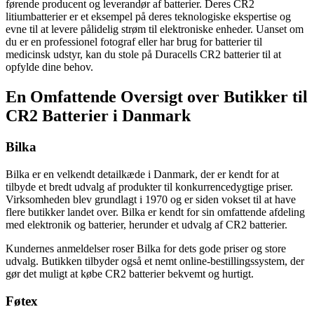
førende producent og leverandør af batterier. Deres CR2
litiumbatterier er et eksempel på deres teknologiske ekspertise og
evne til at levere pålidelig strøm til elektroniske enheder. Uanset om
du er en professionel fotograf eller har brug for batterier til
medicinsk udstyr, kan du stole på Duracells CR2 batterier til at
opfylde dine behov.
En Omfattende Oversigt over Butikker til
CR2 Batterier i Danmark
Bilka
Bilka er en velkendt detailkæde i Danmark, der er kendt for at
tilbyde et bredt udvalg af produkter til konkurrencedygtige priser.
Virksomheden blev grundlagt i 1970 og er siden vokset til at have
flere butikker landet over. Bilka er kendt for sin omfattende afdeling
med elektronik og batterier, herunder et udvalg af CR2 batterier.
Kundernes anmeldelser roser Bilka for dets gode priser og store
udvalg. Butikken tilbyder også et nemt online-bestillingssystem, der
gør det muligt at købe CR2 batterier bekvemt og hurtigt.
Føtex