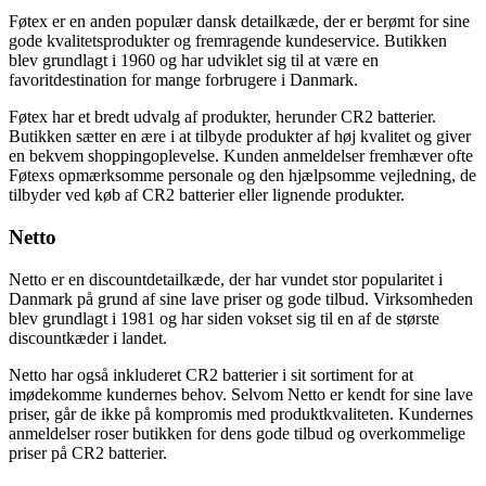
Føtex er en anden populær dansk detailkæde, der er berømt for sine
gode kvalitetsprodukter og fremragende kundeservice. Butikken
blev grundlagt i 1960 og har udviklet sig til at være en
favoritdestination for mange forbrugere i Danmark.
Føtex har et bredt udvalg af produkter, herunder CR2 batterier.
Butikken sætter en ære i at tilbyde produkter af høj kvalitet og giver
en bekvem shoppingoplevelse. Kunden anmeldelser fremhæver ofte
Føtexs opmærksomme personale og den hjælpsomme vejledning, de
tilbyder ved køb af CR2 batterier eller lignende produkter.
Netto
Netto er en discountdetailkæde, der har vundet stor popularitet i
Danmark på grund af sine lave priser og gode tilbud. Virksomheden
blev grundlagt i 1981 og har siden vokset sig til en af de største
discountkæder i landet.
Netto har også inkluderet CR2 batterier i sit sortiment for at
imødekomme kundernes behov. Selvom Netto er kendt for sine lave
priser, går de ikke på kompromis med produktkvaliteten. Kundernes
anmeldelser roser butikken for dens gode tilbud og overkommelige
priser på CR2 batterier.