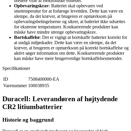
bredere vifte af elektroniske enheder.
Opbevaringskrav
: Batteriet skal opbevares ved
stuetemperatur for at forlænge levetiden. Dette kan være en
ulempe, da det kræver, at brugeren er opmærksom på
opbevaringsbetingelserne og sikrer, at batteriet ikke udsættes
for ekstreme temperaturer. Konkurrerende produkter kan
måske have mindre strenge opbevaringskrav.
Bortskaffelse
: Det er vigtigt at bortskaffe batterier korrekt for
at undgå miljøskader. Dette kan være en ulempe, da det
kræver, at brugeren er opmærksom på korrekt bortskaffelse og
aktivt søger information om dette. Konkurrerende produkter
kan måske have mere brugervenlige bortskaffelsesmetoder.
Specifikationer
ID
7508400000-EA
Varenummer
100038935
Duracell: Leverandøren af højtydende
CR2 litiumbatterier
Historie og baggrund