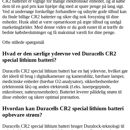
CR2 batterier er vigtige for mange elektroniske enheder, og at købe
dem til en god pris kan hjælpe dig med at spare penge på lang sigt.
Ved at undersøge forskellige forhandlere og udnytte gode tilbud kan
du finde billige CR2 batterier og sikre dig nok forsyning til dine
enheder. Husk altid at være opmærksom på ægte tilbud og undgå
marketingfælder. Med denne viden er du godt rustet til at træffe de
bedste købsbeslutninger og få maksimal værdi for dine penge.
Ofte stillede spørgsmål
Hvad er den særlige ydeevne ved Duracells CR2
special lithium batteri?
Duracells CR2 special lithium batteri har en høj ydeevne, hvilket gør
det ideelt til brug i digitalkameraer og kamerablitz, bærbare lamper,
medicinske enheder (bærbar O2-analysator), sikkerhedsenheder
(elektronisk lås) og anden elektronik (f.eks. laserpegepinde,
mikrofoner, nattesynsenheder). Batteriet leverer pålidelig strøm til
disse enheder og sikrer optimal præstation.
Hvordan kan Duracells CR2 special lithium batteri
opbevare strøm?
Duracells CR2 special lithium batteri bruger Duralock-teknologi til