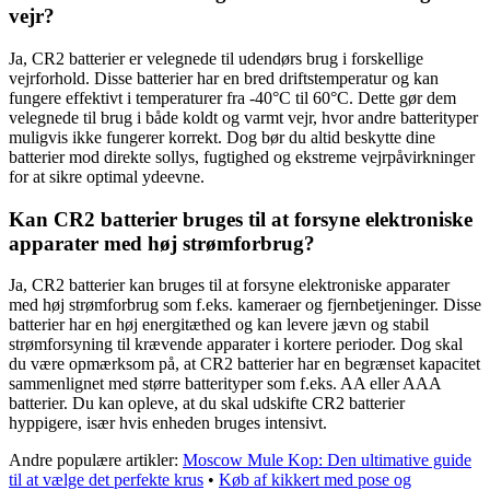
vejr?
Ja, CR2 batterier er velegnede til udendørs brug i forskellige
vejrforhold. Disse batterier har en bred driftstemperatur og kan
fungere effektivt i temperaturer fra -40°C til 60°C. Dette gør dem
velegnede til brug i både koldt og varmt vejr, hvor andre batterityper
muligvis ikke fungerer korrekt. Dog bør du altid beskytte dine
batterier mod direkte sollys, fugtighed og ekstreme vejrpåvirkninger
for at sikre optimal ydeevne.
Kan CR2 batterier bruges til at forsyne elektroniske
apparater med høj strømforbrug?
Ja, CR2 batterier kan bruges til at forsyne elektroniske apparater
med høj strømforbrug som f.eks. kameraer og fjernbetjeninger. Disse
batterier har en høj energitæthed og kan levere jævn og stabil
strømforsyning til krævende apparater i kortere perioder. Dog skal
du være opmærksom på, at CR2 batterier har en begrænset kapacitet
sammenlignet med større batterityper som f.eks. AA eller AAA
batterier. Du kan opleve, at du skal udskifte CR2 batterier
hyppigere, især hvis enheden bruges intensivt.
Andre populære artikler:
Moscow Mule Kop: Den ultimative guide
til at vælge det perfekte krus
•
Køb af kikkert med pose og