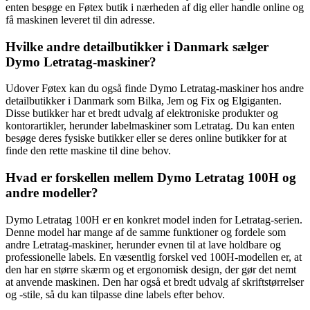
enten besøge en Føtex butik i nærheden af dig eller handle online og
få maskinen leveret til din adresse.
Hvilke andre detailbutikker i Danmark sælger
Dymo Letratag-maskiner?
Udover Føtex kan du også finde Dymo Letratag-maskiner hos andre
detailbutikker i Danmark som Bilka, Jem og Fix og Elgiganten.
Disse butikker har et bredt udvalg af elektroniske produkter og
kontorartikler, herunder labelmaskiner som Letratag. Du kan enten
besøge deres fysiske butikker eller se deres online butikker for at
finde den rette maskine til dine behov.
Hvad er forskellen mellem Dymo Letratag 100H og
andre modeller?
Dymo Letratag 100H er en konkret model inden for Letratag-serien.
Denne model har mange af de samme funktioner og fordele som
andre Letratag-maskiner, herunder evnen til at lave holdbare og
professionelle labels. En væsentlig forskel ved 100H-modellen er, at
den har en større skærm og et ergonomisk design, der gør det nemt
at anvende maskinen. Den har også et bredt udvalg af skriftstørrelser
og -stile, så du kan tilpasse dine labels efter behov.