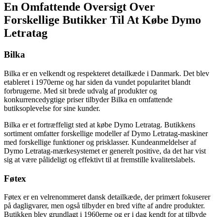
En Omfattende Oversigt Over
Forskellige Butikker Til At Købe Dymo
Letratag
Bilka
Bilka er en velkendt og respekteret detailkæde i Danmark. Det blev
etableret i 1970erne og har siden da vundet popularitet blandt
forbrugerne. Med sit brede udvalg af produkter og
konkurrencedygtige priser tilbyder Bilka en omfattende
butiksoplevelse for sine kunder.
Bilka er et fortræffeligt sted at købe Dymo Letratag. Butikkens
sortiment omfatter forskellige modeller af Dymo Letratag-maskiner
med forskellige funktioner og prisklasser. Kundeanmeldelser af
Dymo Letratag-mærkesystemet er generelt positive, da det har vist
sig at være pålideligt og effektivt til at fremstille kvalitetslabels.
Føtex
Føtex er en velrenommeret dansk detailkæde, der primært fokuserer
på dagligvarer, men også tilbyder en bred vifte af andre produkter.
Butikken blev grundlagt i 1960erne og er i dag kendt for at tilbyde