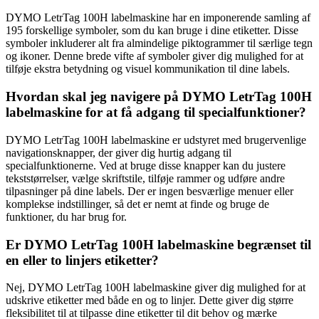
DYMO LetrTag 100H labelmaskine har en imponerende samling af
195 forskellige symboler, som du kan bruge i dine etiketter. Disse
symboler inkluderer alt fra almindelige piktogrammer til særlige tegn
og ikoner. Denne brede vifte af symboler giver dig mulighed for at
tilføje ekstra betydning og visuel kommunikation til dine labels.
Hvordan skal jeg navigere på DYMO LetrTag 100H
labelmaskine for at få adgang til specialfunktioner?
DYMO LetrTag 100H labelmaskine er udstyret med brugervenlige
navigationsknapper, der giver dig hurtig adgang til
specialfunktionerne. Ved at bruge disse knapper kan du justere
tekststørrelser, vælge skriftstile, tilføje rammer og udføre andre
tilpasninger på dine labels. Der er ingen besværlige menuer eller
komplekse indstillinger, så det er nemt at finde og bruge de
funktioner, du har brug for.
Er DYMO LetrTag 100H labelmaskine begrænset til
en eller to linjers etiketter?
Nej, DYMO LetrTag 100H labelmaskine giver dig mulighed for at
udskrive etiketter med både en og to linjer. Dette giver dig større
fleksibilitet til at tilpasse dine etiketter til dit behov og mærke