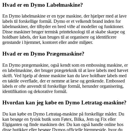
Hvad er en Dymo Labelmaskine?
En Dymo labelmaskine er en type maskine, der hjælper med at lave
labels til forskellige formål. Dymo er et velkendt brand inden for
labelmaskiner, der tilbyder en bred vifte af modeller og funktioner.
Disse maskiner bruger termisk printteknologi til at skabe skarpe og
holdbare labels, der kan bruges til at organisere og identificere
genstande i hjemmet, kontoret eller andre miljøer.
Hvad er en Dymo Prægemaskine?
En Dymo prægemaskine, også kendt som en embossing maskine, er
en labelmaskine, der bruger prægeteknik til at lave labels med hævet
skrift. Ved hjælp af denne maskine kan du lave holdbare labels med
en taktile overflade, der er nemme at læse og genkende. Embossed
labels er ofte anvendt til forskellige formål, herunder organisering,
identifikation og dekorative formål.
Hvordan kan jeg købe en Dymo Letratag-maskine?
Du kan købe en Dymo Letratag-maskine på forskellige måder. Du
kan besøge en fysisk butik som Føtex, Bilka, Jem og Fix eller
Elgiganten og finde maskinen der. Du kan også handle online hos
disse butikker eller besøge Dymos officielle hjemmeside, hvor du