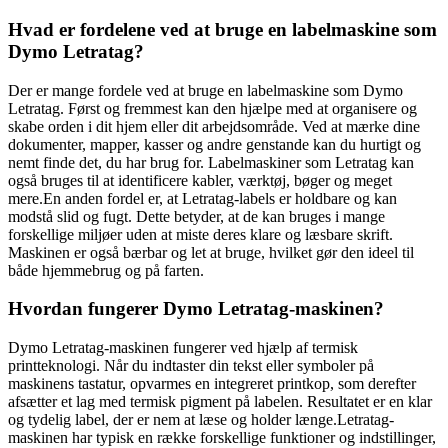
Hvad er fordelene ved at bruge en labelmaskine som
Dymo Letratag?
Der er mange fordele ved at bruge en labelmaskine som Dymo
Letratag. Først og fremmest kan den hjælpe med at organisere og
skabe orden i dit hjem eller dit arbejdsområde. Ved at mærke dine
dokumenter, mapper, kasser og andre genstande kan du hurtigt og
nemt finde det, du har brug for. Labelmaskiner som Letratag kan
også bruges til at identificere kabler, værktøj, bøger og meget
mere.En anden fordel er, at Letratag-labels er holdbare og kan
modstå slid og fugt. Dette betyder, at de kan bruges i mange
forskellige miljøer uden at miste deres klare og læsbare skrift.
Maskinen er også bærbar og let at bruge, hvilket gør den ideel til
både hjemmebrug og på farten.
Hvordan fungerer Dymo Letratag-maskinen?
Dymo Letratag-maskinen fungerer ved hjælp af termisk
printteknologi. Når du indtaster din tekst eller symboler på
maskinens tastatur, opvarmes en integreret printkop, som derefter
afsætter et lag med termisk pigment på labelen. Resultatet er en klar
og tydelig label, der er nem at læse og holder længe.Letratag-
maskinen har typisk en række forskellige funktioner og indstillinger,