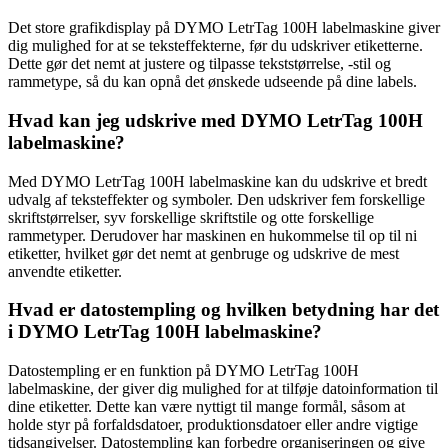
Det store grafikdisplay på DYMO LetrTag 100H labelmaskine giver
dig mulighed for at se teksteffekterne, før du udskriver etiketterne.
Dette gør det nemt at justere og tilpasse tekststørrelse, -stil og
rammetype, så du kan opnå det ønskede udseende på dine labels.
Hvad kan jeg udskrive med DYMO LetrTag 100H
labelmaskine?
Med DYMO LetrTag 100H labelmaskine kan du udskrive et bredt
udvalg af teksteffekter og symboler. Den udskriver fem forskellige
skriftstørrelser, syv forskellige skriftstile og otte forskellige
rammetyper. Derudover har maskinen en hukommelse til op til ni
etiketter, hvilket gør det nemt at genbruge og udskrive de mest
anvendte etiketter.
Hvad er datostempling og hvilken betydning har det
i DYMO LetrTag 100H labelmaskine?
Datostempling er en funktion på DYMO LetrTag 100H
labelmaskine, der giver dig mulighed for at tilføje datoinformation til
dine etiketter. Dette kan være nyttigt til mange formål, såsom at
holde styr på forfaldsdatoer, produktionsdatoer eller andre vigtige
tidsangivelser. Datostempling kan forbedre organiseringen og give