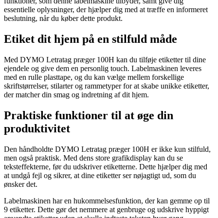
funktioner, som denne labelmaskine tilbyder, samt give dig
essentielle oplysninger, der hjælper dig med at træffe en informeret
beslutning, når du køber dette produkt.
Etiket dit hjem på en stilfuld måde
Med DYMO Letratag præger 100H kan du tilføje etiketter til dine
ejendele og give dem en personlig touch. Labelmaskinen leveres
med en rulle plasttape, og du kan vælge mellem forskellige
skriftstørrelser, stilarter og rammetyper for at skabe unikke etiketter,
der matcher din smag og indretning af dit hjem.
Praktiske funktioner til at øge din
produktivitet
Den håndholdte DYMO Letratag præger 100H er ikke kun stilfuld,
men også praktisk. Med dens store grafikdisplay kan du se
teksteffekterne, før du udskriver etiketterne. Dette hjælper dig med
at undgå fejl og sikrer, at dine etiketter ser nøjagtigt ud, som du
ønsker det.
Labelmaskinen har en hukommelsesfunktion, der kan gemme op til
9 etiketter. Dette gør det nemmere at genbruge og udskrive hyppigt