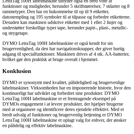
LetraTag 100H labelmaskine tilbyder også en bred vifte af
funktioner og muligheder, herunder 5 skriftstørrelser, 7 stilarter og 8
rammetyper. Den har en hukommelse til op til 9 etiketter,
datostempling og 195 symboler til at tilpasse og forbedre etiketterne.
Desuden kan maskinen udskrive etiketter med 1 eller 2 linjer og
understøtter forskellige typer tape, herunder papir-, plast-, metallic-
og strygetape.
DYMO LetraTag 100H labelmaskine er også kendt for sin
brugervenlighed, da den har navigationsknapper, der giver hurtig
adgang til specialfunktioner. Maskinen drives af 4 stk. AA-batterier,
hvilket gør den praktisk at bruge overalt i hjemmet.
Konklusion
DYMO er synonymt med kvalitet, pålidelighed og brugervenlige
labelmaskiner. Virksomheden har en imponerende historie, hvor den
kontinuerligt har udviklet og forbedret sine produkter. DYMO
LetraTag 100H labelmaskine er et fremragende eksempel på
DYMOs engagement i at levere produkter, der hjælper brugerne
med at organisere og identificere deres ejendele effektivt. Med et
bredt udvalg af funktioner og brugervenlig betjening er DYMO
LetraTag 100H labelmaskine et oplagt valg for enhver, der ønsker
en pålidelig og effektiv labelmaskine.