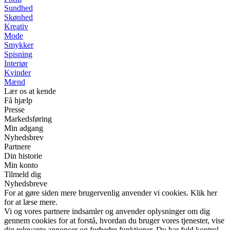
Sundhed
Skønhed
Kreativ
Mode
Smykker
Spisning
Interiør
Kvinder
Mænd
Lær os at kende
Få hjælp
Presse
Markedsføring
Min adgang
Nyhedsbrev
Partnere
Din historie
Min konto
Tilmeld dig
Nyhedsbreve
For at gøre siden mere brugervenlig anvender vi cookies. Klik her
for at læse mere.
Vi og vores partnere indsamler og anvender oplysninger om dig
gennem cookies for at forstå, hvordan du bruger vores tjenester, vise
dig relevante annoncer og forbedre funktioner. Du har fuld kontrol