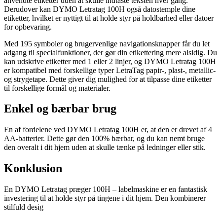
anvendte etiketter uden at skulle indtaste teksten hver gang.
Derudover kan DYMO Letratag 100H også datostemple dine
etiketter, hvilket er nyttigt til at holde styr på holdbarhed eller datoer
for opbevaring.
Med 195 symboler og brugervenlige navigationsknapper får du let
adgang til specialfunktioner, der gør din etikettering mere alsidig. Du
kan udskrive etiketter med 1 eller 2 linjer, og DYMO Letratag 100H
er kompatibel med forskellige typer LetraTag papir-, plast-, metallic-
og strygetape. Dette giver dig mulighed for at tilpasse dine etiketter
til forskellige formål og materialer.
Enkel og bærbar brug
En af fordelene ved DYMO Letratag 100H er, at den er drevet af 4
AA-batterier. Dette gør den 100% bærbar, og du kan nemt bruge
den overalt i dit hjem uden at skulle tænke på ledninger eller stik.
Konklusion
En DYMO Letratag præger 100H – labelmaskine er en fantastisk
investering til at holde styr på tingene i dit hjem. Den kombinerer
stilfuld desig