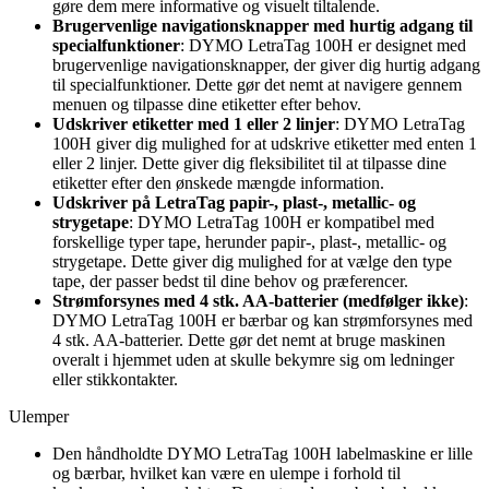
gøre dem mere informative og visuelt tiltalende.
Brugervenlige navigationsknapper med hurtig adgang til
specialfunktioner
: DYMO LetraTag 100H er designet med
brugervenlige navigationsknapper, der giver dig hurtig adgang
til specialfunktioner. Dette gør det nemt at navigere gennem
menuen og tilpasse dine etiketter efter behov.
Udskriver etiketter med 1 eller 2 linjer
: DYMO LetraTag
100H giver dig mulighed for at udskrive etiketter med enten 1
eller 2 linjer. Dette giver dig fleksibilitet til at tilpasse dine
etiketter efter den ønskede mængde information.
Udskriver på LetraTag papir-, plast-, metallic- og
strygetape
: DYMO LetraTag 100H er kompatibel med
forskellige typer tape, herunder papir-, plast-, metallic- og
strygetape. Dette giver dig mulighed for at vælge den type
tape, der passer bedst til dine behov og præferencer.
Strømforsynes med 4 stk. AA-batterier (medfølger ikke)
:
DYMO LetraTag 100H er bærbar og kan strømforsynes med
4 stk. AA-batterier. Dette gør det nemt at bruge maskinen
overalt i hjemmet uden at skulle bekymre sig om ledninger
eller stikkontakter.
Ulemper
Den håndholdte DYMO LetraTag 100H labelmaskine er lille
og bærbar, hvilket kan være en ulempe i forhold til