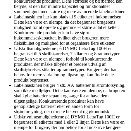
konkurrerende produkter. Dens størrelse og bærbarhed kan
betyde, at den har mindre kapacitet og funktionalitet
sammenlignet med større og mere avancerede labelmaskiner.
Labelmaskinen har kun plads til 9 etiketter i hukommelsen.
Dette kan være en ulempe, da det begrænser brugerens
mulighed for at oprette og gemme et større antal etiketter.
Konkurrerende produkter kan have større
hukommelseskapacitet, hvilket giver brugeren mere
fleksibilitet og mulighed for at organisere flere etiketter.
Udskriftsmulighederne på DYMO LetraTag 100H er
begrænset til 5 skriftstørrelser, 7 stilarter og 8 rammetyper.
Dette kan være en ulempe i forhold til konkurrerende
produkter, der måske tilbyder et bredere udvalg af
skriftstørrelser, stilarter og rammetyper. Brugere, der har
behov for mere variation og tilpasning, kan finde dette
produkt begrænset.
Labelmaskinen bruger 4 stk. AA-batterier til strømforsyning,
som ikke medfølger. Dette kan være en ulempe, da brugeren
skal købe batterier separat og sørge for at have dem
tilgængelige. Konkurrerende produkter kan have
genopladelige batterier eller en anden form for
strømforsyning, der er mere bekvemt og økonomisk.
Udskrivningsmulighederne på DYMO LetraTag 100H er
begrænset til etiketter med 1 eller 2 linjer. Dette kan være en
ulempe for brugere, der har behov for at udskrive længere