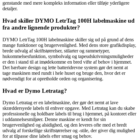
genstande med mere kompleks information eller tilføje yderligere
detaljer.
Hvad skiller DYMO LetrTag 100H labelmaskine ud
fra andre lignende produkter?
DYMO LetrTag 100H labelmaskine skiller sig ud på grund af dens
mange funktioner og brugervenlighed. Med dens store grafikdisplay,
brede udvalg af skriftstørrelser, stilarter og rammetyper,
hukommelsesfunktion, symbolvalg og tapeudskrivningsmuligheder
er den i stand til at imødekomme en bred vifte af behov i hjemmet.
Det bærbare design og lette batteridrevne system gør det nemt at
tage maskinen med rundt i hele huset og bruge den, hvor det er
nødvendigt for at opretholde orden og organisering.
Hvad er Dymo Letratag?
Dymo Letratag er en labelmaskine, der gør det nemt at lave
skræddersyede labels til enhver opgave. Med Letratag kan du skabe
professionelle og holdbare labels til brug i hjemmet, på kontoret eller
i uddannelsesmiljøer. Denne maskine er kendt for sin
brugervenlighed og alsidighed, og den leveres ofte med et bredt
udvalg af forskellige skriftstørrelser og -stile, der giver dig mulighed
for at tilpasse dine labels efter smag og behov.