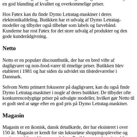
en god blanding af kvalitet og overkommelige priser.
Hos Føtex kan du finde Dymo Letratag-maskiner i deres
elektronikafdeling. Butikken har et udvalg af Dymo Letratag-
modeller og tilbyder også tilbehør som labels og farvebånd.
Kunderne har rost Føtex for det store udvalg af produkter og den
gode kunderådgivning.
Netto
Netto er en populær discountbutik, der har en bred vifte af
dagligvarer og non-food-varer til rimelige priser. Butikken blev
etableret i 1981 og har siden da udvidet sin tilstedeværelse i
Danmark.
Selvom Netto primært fokuserer på dagligvarer, kan du også finde
Dymo Letratag-maskiner i nogle af deres butikker. De tilbyder ofte
konkurrencedygtige priser på udvalgte modeller, hvilket gør Netto til
et godt sted at søge efter en god pris på Dymo Letratag-maskiner.
Magasin
Magasin er en ikonisk, dansk detailkæde, der har eksisteret i over
150 år. Magasin er kendt for sin luksuriøse shoppingoplevelse og