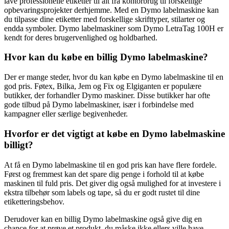
lave professionelle etiketter til alt fra kontorbrug til forskellige
opbevaringsprojekter derhjemme. Med en Dymo labelmaskine kan
du tilpasse dine etiketter med forskellige skrifttyper, stilarter og
endda symboler. Dymo labelmaskiner som Dymo LetraTag 100H er
kendt for deres brugervenlighed og holdbarhed.
Hvor kan du købe en billig Dymo labelmaskine?
Der er mange steder, hvor du kan købe en Dymo labelmaskine til en
god pris. Føtex, Bilka, Jem og Fix og Elgiganten er populære
butikker, der forhandler Dymo maskiner. Disse butikker har ofte
gode tilbud på Dymo labelmaskiner, især i forbindelse med
kampagner eller særlige begivenheder.
Hvorfor er det vigtigt at købe en Dymo labelmaskine
billigt?
At få en Dymo labelmaskine til en god pris kan have flere fordele.
Først og fremmest kan det spare dig penge i forhold til at købe
maskinen til fuld pris. Det giver dig også mulighed for at investere i
ekstra tilbehør som labels og tape, så du er godt rustet til dine
etiketteringsbehov.
Derudover kan en billig Dymo labelmaskine også give dig en
chance for at prøve et produkt, du måske ikke ellers ville have