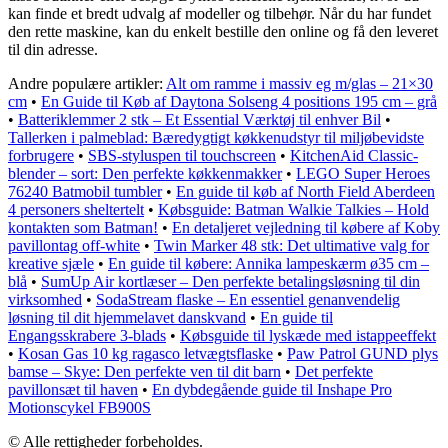
kan finde et bredt udvalg af modeller og tilbehør. Når du har fundet
den rette maskine, kan du enkelt bestille den online og få den leveret
til din adresse.
Andre populære artikler:
Alt om ramme i massiv eg m/glas – 21×30
cm
•
En Guide til Køb af Daytona Solseng 4 positions 195 cm – grå
•
Batteriklemmer 2 stk – Et Essential Værktøj til enhver Bil
•
Tallerken i palmeblad: Bæredygtigt køkkenudstyr til miljøbevidste
forbrugere
•
SBS-styluspen til touchscreen
•
KitchenAid Classic-
blender – sort: Den perfekte køkkenmakker
•
LEGO Super Heroes
76240 Batmobil tumbler
•
En guide til køb af North Field Aberdeen
4 personers sheltertelt
•
Købsguide: Batman Walkie Talkies – Hold
kontakten som Batman!
•
En detaljeret vejledning til købere af Koby
pavillontag off-white
•
Twin Marker 48 stk: Det ultimative valg for
kreative sjæle
•
En guide til købere: Annika lampeskærm ø35 cm –
blå
•
SumUp Air kortlæser – Den perfekte betalingsløsning til din
virksomhed
•
SodaStream flaske – En essentiel genanvendelig
løsning til dit hjemmelavet danskvand
•
En guide til
Engangsskrabere 3-blads
•
Købsguide til lyskæde med istappeeffekt
•
Kosan Gas 10 kg ragasco letvægtsflaske
•
Paw Patrol GUND plys
bamse – Skye: Den perfekte ven til dit barn
•
Det perfekte
pavillonsæt til haven
•
En dybdegående guide til Inshape Pro
Motionscykel FB900S
© Alle rettigheder forbeholdes.