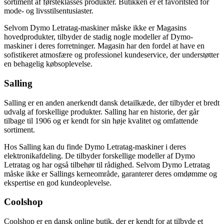
sortiment af førsteklasses produkter. Butikken er et favoritsted for
mode- og livsstilsentusiaster.
Selvom Dymo Letratag-maskiner måske ikke er Magasins
hovedprodukter, tilbyder de stadig nogle modeller af Dymo-
maskiner i deres forretninger. Magasin har den fordel at have en
sofistikeret atmosfære og professionel kundeservice, der understøtter
en behagelig købsoplevelse.
Salling
Salling er en anden anerkendt dansk detailkæde, der tilbyder et bredt
udvalg af forskellige produkter. Salling har en historie, der går
tilbage til 1906 og er kendt for sin høje kvalitet og omfattende
sortiment.
Hos Salling kan du finde Dymo Letratag-maskiner i deres
elektronikafdeling. De tilbyder forskellige modeller af Dymo
Letratag og har også tilbehør til rådighed. Selvom Dymo Letratag
måske ikke er Sallings kerneområde, garanterer deres omdømme og
ekspertise en god kundeoplevelse.
Coolshop
Coolshop er en dansk online butik, der er kendt for at tilbyde et