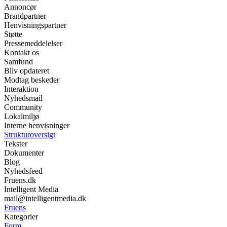
Annoncør
Brandpartner
Henvisningspartner
Støtte
Pressemeddelelser
Kontakt os
Samfund
Bliv opdateret
Modtag beskeder
Interaktion
Nyhedsmail
Community
Lokalmiljø
Interne henvisninger
Strukturoversigt
Tekster
Dokumenter
Blog
Nyhedsfeed
Fruens.dk
Intelligent Media
mail@intelligentmedia.dk
Fruens
Kategorier
Form