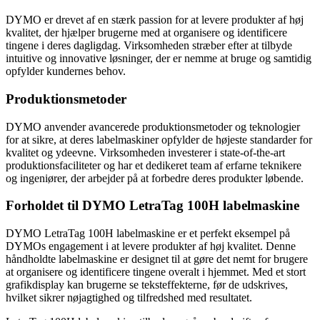
DYMO er drevet af en stærk passion for at levere produkter af høj
kvalitet, der hjælper brugerne med at organisere og identificere
tingene i deres dagligdag. Virksomheden stræber efter at tilbyde
intuitive og innovative løsninger, der er nemme at bruge og samtidig
opfylder kundernes behov.
Produktionsmetoder
DYMO anvender avancerede produktionsmetoder og teknologier
for at sikre, at deres labelmaskiner opfylder de højeste standarder for
kvalitet og ydeevne. Virksomheden investerer i state-of-the-art
produktionsfaciliteter og har et dedikeret team af erfarne teknikere
og ingeniører, der arbejder på at forbedre deres produkter løbende.
Forholdet til DYMO LetraTag 100H labelmaskine
DYMO LetraTag 100H labelmaskine er et perfekt eksempel på
DYMOs engagement i at levere produkter af høj kvalitet. Denne
håndholdte labelmaskine er designet til at gøre det nemt for brugere
at organisere og identificere tingene overalt i hjemmet. Med et stort
grafikdisplay kan brugerne se teksteffekterne, før de udskrives,
hvilket sikrer nøjagtighed og tilfredshed med resultatet.