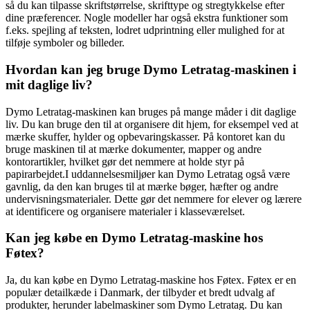
så du kan tilpasse skriftstørrelse, skrifttype og stregtykkelse efter
dine præferencer. Nogle modeller har også ekstra funktioner som
f.eks. spejling af teksten, lodret udprintning eller mulighed for at
tilføje symboler og billeder.
Hvordan kan jeg bruge Dymo Letratag-maskinen i
mit daglige liv?
Dymo Letratag-maskinen kan bruges på mange måder i dit daglige
liv. Du kan bruge den til at organisere dit hjem, for eksempel ved at
mærke skuffer, hylder og opbevaringskasser. På kontoret kan du
bruge maskinen til at mærke dokumenter, mapper og andre
kontorartikler, hvilket gør det nemmere at holde styr på
papirarbejdet.I uddannelsesmiljøer kan Dymo Letratag også være
gavnlig, da den kan bruges til at mærke bøger, hæfter og andre
undervisningsmaterialer. Dette gør det nemmere for elever og lærere
at identificere og organisere materialer i klasseværelset.
Kan jeg købe en Dymo Letratag-maskine hos
Føtex?
Ja, du kan købe en Dymo Letratag-maskine hos Føtex. Føtex er en
populær detailkæde i Danmark, der tilbyder et bredt udvalg af
produkter, herunder labelmaskiner som Dymo Letratag. Du kan