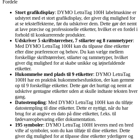
Fordele
Stort grafikdisplay
: DYMO LetraTag 100H labelmaskine er
udstyret med et stort grafikdisplay, der giver dig mulighed for
at se teksteffekterne, før du udskriver dem. Dette gør det nemt
at lave præcise og professionelle etiketter, hvilket er en fordel i
forhold til konkurrerende produkter.
Udskriver 5 skriftstørrelser, 7 stilarter og 8 rammetyper
:
Med DYMO LetraTag 100H kan du tilpasse dine etiketter
efter dine præferencer og behov. Du kan vælge mellem
forskellige skriftstørrelser, stilarter og rammetyper, hvilket
giver dig mulighed for at skabe unikke og iøjnefaldende
etiketter.
Hukommelse med plads til 9 etiketter
: DYMO LetraTag
100H har en praktisk hukommelsesfunktion, der kan gemme
op til 9 forskellige etiketter. Dette gør det hurtigt og nemt at
udskrive gentagne etiketter uden at skulle indtaste teksten hver
gang.
Datostempling
: Med DYMO LetraTag 100H kan du tilføje
datostempling til dine etiketter. Dette er nyttigt, når du har
brug for at angive en dato på dine etiketter, f.eks. til
fødevareopbevaring eller dokumentation.
195 symboler
: DYMO LetraTag 100H leveres med en bred
vifte af symboler, som du kan tilføje til dine etiketter. Dette
giver dig mulighed for at tilpasse dine etiketter yderligere og