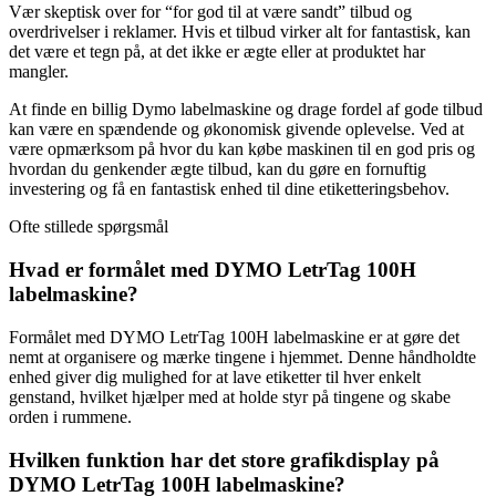
Vær skeptisk over for “for god til at være sandt” tilbud og
overdrivelser i reklamer. Hvis et tilbud virker alt for fantastisk, kan
det være et tegn på, at det ikke er ægte eller at produktet har
mangler.
At finde en billig Dymo labelmaskine og drage fordel af gode tilbud
kan være en spændende og økonomisk givende oplevelse. Ved at
være opmærksom på hvor du kan købe maskinen til en god pris og
hvordan du genkender ægte tilbud, kan du gøre en fornuftig
investering og få en fantastisk enhed til dine etiketteringsbehov.
Ofte stillede spørgsmål
Hvad er formålet med DYMO LetrTag 100H
labelmaskine?
Formålet med DYMO LetrTag 100H labelmaskine er at gøre det
nemt at organisere og mærke tingene i hjemmet. Denne håndholdte
enhed giver dig mulighed for at lave etiketter til hver enkelt
genstand, hvilket hjælper med at holde styr på tingene og skabe
orden i rummene.
Hvilken funktion har det store grafikdisplay på
DYMO LetrTag 100H labelmaskine?