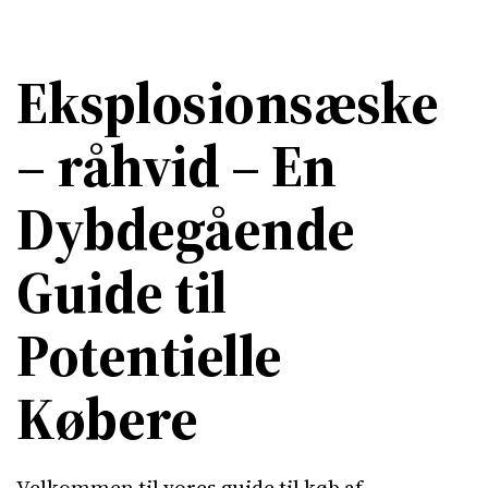
Eksplosionsæske
– råhvid – En
Dybdegående
Guide til
Potentielle
Købere
Velkommen til vores guide til køb af