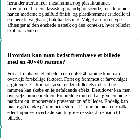
herunder trærammer, metalrammer og plastikrammer.
Trærammer har en klassisk og naturlig udseende, metalrammer
har en moderne og stilfuld finish, og plastikrammer er ideelle til
en mere letvægts- og holdbar løsning. Valget af rammetype
afhænger af den ønskede æstetik og den kontekst, hvor billedet
skal præsenteres.
Hvordan kan man bedst fremhæve et billede
med en 40×40 ramme?
For at fremhæve et billede med en 40×40 ramme kan man
overveje forskellige faktorer. Først og fremmest er farvevalget
afgørende. En kontrastfarve mellem billedets indhold og
rammen kan skabe en iøjnefaldende effekt. Derudover kan man
overveje rammebredden. En bredere ramme kan give en mere
markant og imponerende præsentation af billedet. Endelig kan
man også tænke på rammeteksturen. En ramme med en rustik
eller finpudset overflade kan tilføre en ekstra dimension til
billedet.