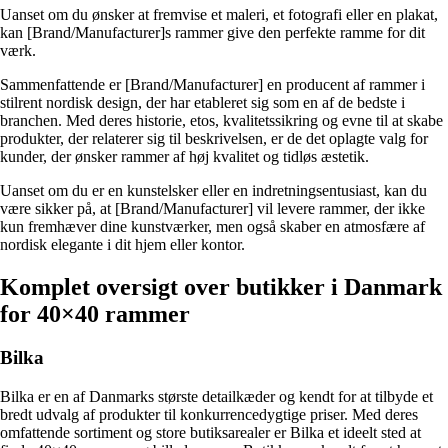
Uanset om du ønsker at fremvise et maleri, et fotografi eller en plakat,
kan [Brand/Manufacturer]s rammer give den perfekte ramme for dit
værk.
Sammenfattende er [Brand/Manufacturer] en producent af rammer i
stilrent nordisk design, der har etableret sig som en af de bedste i
branchen. Med deres historie, etos, kvalitetssikring og evne til at skabe
produkter, der relaterer sig til beskrivelsen, er de det oplagte valg for
kunder, der ønsker rammer af høj kvalitet og tidløs æstetik.
Uanset om du er en kunstelsker eller en indretningsentusiast, kan du
være sikker på, at [Brand/Manufacturer] vil levere rammer, der ikke
kun fremhæver dine kunstværker, men også skaber en atmosfære af
nordisk elegante i dit hjem eller kontor.
Komplet oversigt over butikker i Danmark
for 40×40 rammer
Bilka
Bilka er en af Danmarks største detailkæder og kendt for at tilbyde et
bredt udvalg af produkter til konkurrencedygtige priser. Med deres
omfattende sortiment og store butiksarealer er Bilka et ideelt sted at