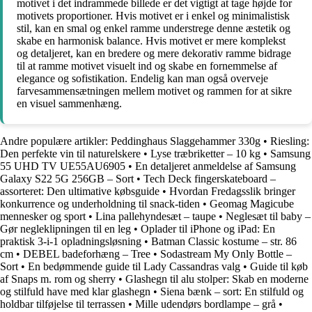
motivet i det indrammede billede er det vigtigt at tage højde for
motivets proportioner. Hvis motivet er i enkel og minimalistisk
stil, kan en smal og enkel ramme understrege denne æstetik og
skabe en harmonisk balance. Hvis motivet er mere komplekst
og detaljeret, kan en bredere og mere dekorativ ramme bidrage
til at ramme motivet visuelt ind og skabe en fornemmelse af
elegance og sofistikation. Endelig kan man også overveje
farvesammensætningen mellem motivet og rammen for at sikre
en visuel sammenhæng.
Andre populære artikler:
Peddinghaus Slaggehammer 330g
•
Riesling:
Den perfekte vin til naturelskere
•
Lyse træbriketter – 10 kg
•
Samsung
55 UHD TV UE55AU6905
•
En detaljeret anmeldelse af Samsung
Galaxy S22 5G 256GB – Sort
•
Tech Deck fingerskateboard –
assorteret: Den ultimative købsguide
•
Hvordan Fredagsslik bringer
konkurrence og underholdning til snack-tiden
•
Geomag Magicube
mennesker og sport
•
Lina pallehyndesæt – taupe
•
Neglesæt til baby –
Gør negleklipningen til en leg
•
Oplader til iPhone og iPad: En
praktisk 3-i-1 opladningsløsning
•
Batman Classic kostume – str. 86
cm
•
DEBEL badeforhæng – Tree
•
Sodastream My Only Bottle –
Sort
•
En bedømmende guide til Lady Cassandras valg
•
Guide til køb
af Snaps m. rom og sherry
•
Glashegn til alu stolper: Skab en moderne
og stilfuld have med klar glashegn
•
Siena bænk – sort: En stilfuld og
holdbar tilføjelse til terrassen
•
Mille udendørs bordlampe – grå
•