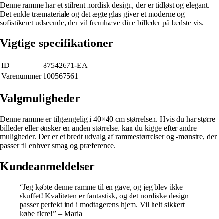
Denne ramme har et stilrent nordisk design, der er tidløst og elegant.
Det enkle træmateriale og det ægte glas giver et moderne og
sofistikeret udseende, der vil fremhæve dine billeder på bedste vis.
Vigtige specifikationer
ID
87542671-EA
Varenummer
100567561
Valgmuligheder
Denne ramme er tilgængelig i 40×40 cm størrelsen. Hvis du har større
billeder eller ønsker en anden størrelse, kan du kigge efter andre
muligheder. Der er et bredt udvalg af rammestørrelser og -mønstre, der
passer til enhver smag og præference.
Kundeanmeldelser
“Jeg købte denne ramme til en gave, og jeg blev ikke
skuffet! Kvaliteten er fantastisk, og det nordiske design
passer perfekt ind i modtagerens hjem. Vil helt sikkert
købe flere!” – Maria