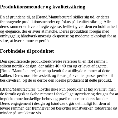
Produktionsmetoder og kvalitetssikring
En af grundene til, at [Brand/Manufacturer] skiller sig ud, er deres
fremragende produktionsmetoder og fokus på kvalitetssikring. Alle
deres rammer er lavet af ægte egetræ, hvilket giver dem en holdbarhed
og elegance, der er svær at matche. Deres produktion foregår med
omhyggelig håndværksmæssig ekspertise og moderne teknologi for at
sikre, at hver ramme er perfekt.
Forbindelse til produktet
Den specificerede produktbeskrivelse refererer til en flot ramme i
stilrent nordisk design, der måler 40×40 cm og er lavet af egetræ.
[Brand/Manufacturer] er netop kendt for at tilbyde rammer af dette
kaliber. Deres nordiske æstetik og fokus på kvalitet passer perfekt til
beskrivelsen, og de er derfor den ideelle producent til dette produkt.
[Brand/Manufacturer] tilbyder ikke kun produkter af høj kvalitet, men
de formår også at skabe rammer i forskellige størrelser og designs for at
imødekomme forskellige behov og præferencer hos deres kunder.
Deres engagement i design og håndværk gør det muligt for dem at
levere rammer, der fremhæver og beskytter kunstværker, fotografier og
minder på smukkeste vis.