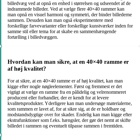
billedvæg ved at opnå en enhed i størrelsen og udseendet af de
indrammede billeder. Ved at vælge flere 40×40 rammer kan
man opnå en visuel harmoni og symmetri, der binder billederne
sammen. Desuden kan man også eksperimentere med
forskellige farvevarianter eller forskellige kunstværker inden for
samme stil eller tema for at skabe en sammenhængende
fortælling i billedvæggen.
Hvordan kan man sikre, at en 40×40 ramme er
af høj kvalitet?
For at sikre, at en 40×40 ramme er af høj kvalitet, kan man
kigge efter nogle nøgleelementer. Først og fremmest er det
vigtigt at vælge en ramme fra en pålidelig og velrenommeret
producent eller forhandler, der er kendt for at levere
kvalitetsprodukter. Yderligere kan man undersøge materialerne,
som rammen er lavet af, for at sikre sig, at de er holdbare og
modstandsdygtige over for skader. Endelig kan man kigge efter
ekstrafunktioner som f.eks. hængsler, der gør det nemt at skifte
billedet i rammen og eventuelt tilpasse rammen i fremtiden.