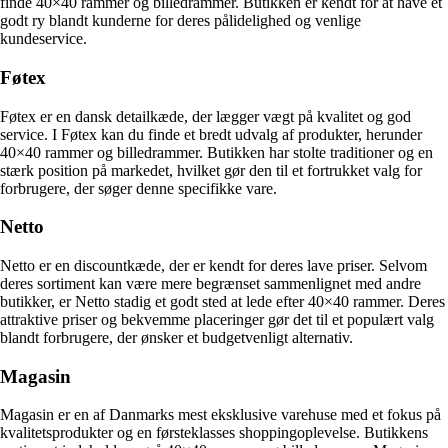
finde 40×40 rammer og billedrammer. Butikken er kendt for at have et
godt ry blandt kunderne for deres pålidelighed og venlige
kundeservice.
Føtex
Føtex er en dansk detailkæde, der lægger vægt på kvalitet og god
service. I Føtex kan du finde et bredt udvalg af produkter, herunder
40×40 rammer og billedrammer. Butikken har stolte traditioner og en
stærk position på markedet, hvilket gør den til et fortrukket valg for
forbrugere, der søger denne specifikke vare.
Netto
Netto er en discountkæde, der er kendt for deres lave priser. Selvom
deres sortiment kan være mere begrænset sammenlignet med andre
butikker, er Netto stadig et godt sted at lede efter 40×40 rammer. Deres
attraktive priser og bekvemme placeringer gør det til et populært valg
blandt forbrugere, der ønsker et budgetvenligt alternativ.
Magasin
Magasin er en af Danmarks mest eksklusive varehuse med et fokus på
kvalitetsprodukter og en førsteklasses shoppingoplevelse. Butikkens