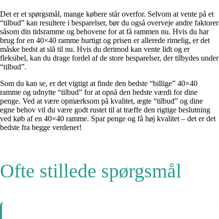
Det er et spørgsmål, mange købere står overfor. Selvom at vente på et
“tilbud” kan resultere i besparelser, bør du også overveje andre faktorer
såsom din tidsramme og behovene for at få rammen nu. Hvis du har
brug for en 40×40 ramme hurtigt og prisen er allerede rimelig, er det
måske bedst at slå til nu. Hvis du derimod kan vente lidt og er
fleksibel, kan du drage fordel af de store besparelser, der tilbydes under
“tilbud”.
Som du kan se, er det vigtigt at finde den bedste “billige” 40×40
ramme og udnytte “tilbud” for at opnå den bedste værdi for dine
penge. Ved at være opmærksom på kvalitet, ægte “tilbud” og dine
egne behov vil du være godt rustet til at træffe den rigtige beslutning
ved køb af en 40×40 ramme. Spar penge og få høj kvalitet – det er det
bedste fra begge verdener!
Ofte stillede spørgsmål