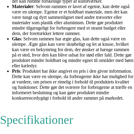
der kan rumme forskellige typer af kunstværker.
Materialer
: Selvom rammen er lavet af egetræ, kan dette også
være en ulempe. Egetræ er et holdbart materiale, men det kan
være tungt og dyrt sammenlignet med andre træsorter eller
materialer som plastik eller aluminium. Dette gør produktet
mindre tilgængeligt for forbrugere med et stramt budget eller
dem, der foretrækker lettere rammer.
Glas
: Selvom rammen har ægte glas, kan dette også være en
ulempe. Ægte glas kan være skrøbeligt og let at knuse, hvilket
kan være en bekymring for dem, der ønsker at hænge rammen
på et sted, hvor den kan blive udsat for stød eller fald. Dette gør
produktet mindre holdbart og mindre egnet til områder med børn
eller kæledyr.
Pris
: Produktet har ikke angivet en pris i den givne information.
Dette kan være en ulempe, da forbrugerne ikke har mulighed for
at vurdere, om prisen er rimelig i forhold til produktets kvalitet
og funktioner. Dette gør det sværere for forbrugerne at træffe en
informeret beslutning og kan gøre produktet mindre
konkurrencedygtigt i forhold til andre rammer på markedet.
Specifikationer