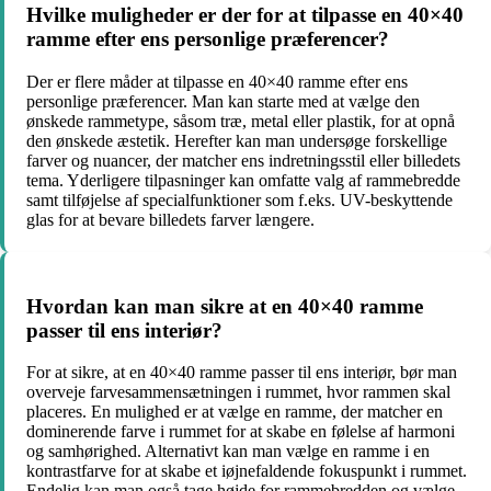
Hvilke muligheder er der for at tilpasse en 40×40
ramme efter ens personlige præferencer?
Der er flere måder at tilpasse en 40×40 ramme efter ens
personlige præferencer. Man kan starte med at vælge den
ønskede rammetype, såsom træ, metal eller plastik, for at opnå
den ønskede æstetik. Herefter kan man undersøge forskellige
farver og nuancer, der matcher ens indretningsstil eller billedets
tema. Yderligere tilpasninger kan omfatte valg af rammebredde
samt tilføjelse af specialfunktioner som f.eks. UV-beskyttende
glas for at bevare billedets farver længere.
Hvordan kan man sikre at en 40×40 ramme
passer til ens interiør?
For at sikre, at en 40×40 ramme passer til ens interiør, bør man
overveje farvesammensætningen i rummet, hvor rammen skal
placeres. En mulighed er at vælge en ramme, der matcher en
dominerende farve i rummet for at skabe en følelse af harmoni
og samhørighed. Alternativt kan man vælge en ramme i en
kontrastfarve for at skabe et iøjnefaldende fokuspunkt i rummet.
Endelig kan man også tage højde for rammebredden og vælge