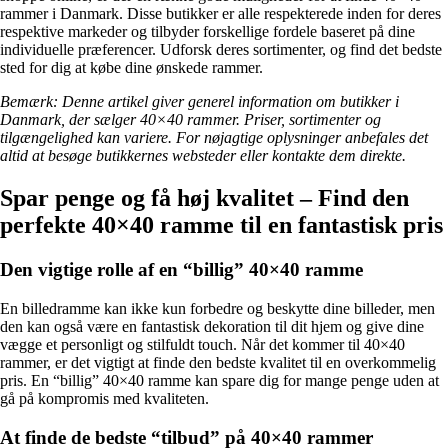
rammer i Danmark. Disse butikker er alle respekterede inden for deres
respektive markeder og tilbyder forskellige fordele baseret på dine
individuelle præferencer. Udforsk deres sortimenter, og find det bedste
sted for dig at købe dine ønskede rammer.
Bemærk: Denne artikel giver generel information om butikker i
Danmark, der sælger 40×40 rammer. Priser, sortimenter og
tilgængelighed kan variere. For nøjagtige oplysninger anbefales det
altid at besøge butikkernes websteder eller kontakte dem direkte.
Spar penge og få høj kvalitet – Find den
perfekte 40×40 ramme til en fantastisk pris
Den vigtige rolle af en “billig” 40×40 ramme
En billedramme kan ikke kun forbedre og beskytte dine billeder, men
den kan også være en fantastisk dekoration til dit hjem og give dine
vægge et personligt og stilfuldt touch. Når det kommer til 40×40
rammer, er det vigtigt at finde den bedste kvalitet til en overkommelig
pris. En “billig” 40×40 ramme kan spare dig for mange penge uden at
gå på kompromis med kvaliteten.
At finde de bedste “tilbud” på 40×40 rammer