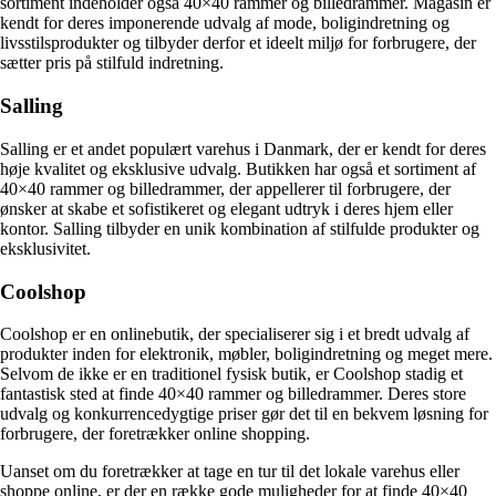
sortiment indeholder også 40×40 rammer og billedrammer. Magasin er
kendt for deres imponerende udvalg af mode, boligindretning og
livsstilsprodukter og tilbyder derfor et ideelt miljø for forbrugere, der
sætter pris på stilfuld indretning.
Salling
Salling er et andet populært varehus i Danmark, der er kendt for deres
høje kvalitet og eksklusive udvalg. Butikken har også et sortiment af
40×40 rammer og billedrammer, der appellerer til forbrugere, der
ønsker at skabe et sofistikeret og elegant udtryk i deres hjem eller
kontor. Salling tilbyder en unik kombination af stilfulde produkter og
eksklusivitet.
Coolshop
Coolshop er en onlinebutik, der specialiserer sig i et bredt udvalg af
produkter inden for elektronik, møbler, boligindretning og meget mere.
Selvom de ikke er en traditionel fysisk butik, er Coolshop stadig et
fantastisk sted at finde 40×40 rammer og billedrammer. Deres store
udvalg og konkurrencedygtige priser gør det til en bekvem løsning for
forbrugere, der foretrækker online shopping.
Uanset om du foretrækker at tage en tur til det lokale varehus eller
shoppe online, er der en række gode muligheder for at finde 40×40