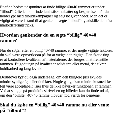
Et af de bedste tidspunkter at finde billige 40×40 rammer er under
“tilbud”. Ofte kan du finde fantastiske rabatter og besparelser, når du
holder øje med tilbudskampagner og salgsbegivenheder. Men det er
vigtigt at være i stand til at genkende ægte “tilbud” og adskille dem fra
markedsføringstricks.
Hvordan genkender du en ægte “billig” 40×40
ramme?
Når du søger efter en billig 40×40 ramme, er der nogle vigtige faktorer,
du skal være opmærksom på for at vælge den rigtige. Den første ting
er at kontrollere kvaliteten af materialerne, der bruges til at fremstille
rammen. Et godt tegn på kvalitet er solidt træ eller metal, der sikrer
holdbarhed og lang levetid.
Derudover bør du også undersøge, om den billigere pris skyldes
mindre synlige fejl eller defekter. Nogle gange kan mindre kosmetiske
fejl være acceptabelt, især hvis de ikke påvirker funktionen af rammen.
Ved at se nøje på produktbeskrivelsen og billeder kan du finde ud af,
om den “billige” 40×40 ramme tilbyder god værdi for pengene.
Skal du købe en “billig” 40×40 ramme nu eller vente
på “tilbud”?