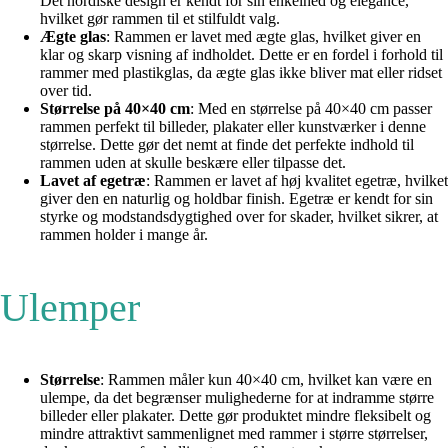
Det nordiske design er kendt for sin enkelhed og elegance,
hvilket gør rammen til et stilfuldt valg.
Ægte glas
: Rammen er lavet med ægte glas, hvilket giver en
klar og skarp visning af indholdet. Dette er en fordel i forhold til
rammer med plastikglas, da ægte glas ikke bliver mat eller ridset
over tid.
Størrelse på 40×40 cm
: Med en størrelse på 40×40 cm passer
rammen perfekt til billeder, plakater eller kunstværker i denne
størrelse. Dette gør det nemt at finde det perfekte indhold til
rammen uden at skulle beskære eller tilpasse det.
Lavet af egetræ
: Rammen er lavet af høj kvalitet egetræ, hvilket
giver den en naturlig og holdbar finish. Egetræ er kendt for sin
styrke og modstandsdygtighed over for skader, hvilket sikrer, at
rammen holder i mange år.
Ulemper
Størrelse
: Rammen måler kun 40×40 cm, hvilket kan være en
ulempe, da det begrænser mulighederne for at indramme større
billeder eller plakater. Dette gør produktet mindre fleksibelt og
mindre attraktivt sammenlignet med rammer i større størrelser,