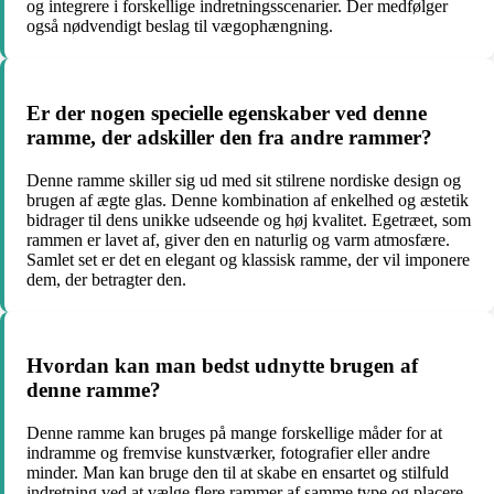
og integrere i forskellige indretningsscenarier. Der medfølger
også nødvendigt beslag til vægophængning.
Er der nogen specielle egenskaber ved denne
ramme, der adskiller den fra andre rammer?
Denne ramme skiller sig ud med sit stilrene nordiske design og
brugen af ægte glas. Denne kombination af enkelhed og æstetik
bidrager til dens unikke udseende og høj kvalitet. Egetræet, som
rammen er lavet af, giver den en naturlig og varm atmosfære.
Samlet set er det en elegant og klassisk ramme, der vil imponere
dem, der betragter den.
Hvordan kan man bedst udnytte brugen af
denne ramme?
Denne ramme kan bruges på mange forskellige måder for at
indramme og fremvise kunstværker, fotografier eller andre
minder. Man kan bruge den til at skabe en ensartet og stilfuld
indretning ved at vælge flere rammer af samme type og placere