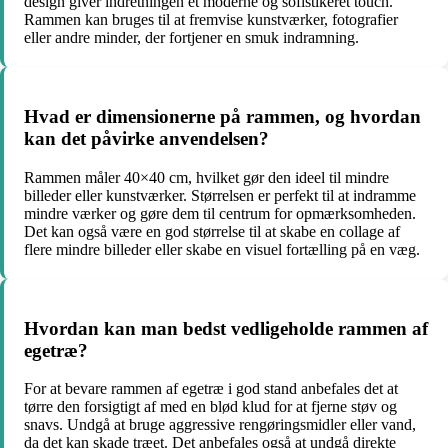
design giver indretningen et moderne og sofistikeret touch.
Rammen kan bruges til at fremvise kunstværker, fotografier
eller andre minder, der fortjener en smuk indramning.
Hvad er dimensionerne på rammen, og hvordan
kan det påvirke anvendelsen?
Rammen måler 40×40 cm, hvilket gør den ideel til mindre
billeder eller kunstværker. Størrelsen er perfekt til at indramme
mindre værker og gøre dem til centrum for opmærksomheden.
Det kan også være en god størrelse til at skabe en collage af
flere mindre billeder eller skabe en visuel fortælling på en væg.
Hvordan kan man bedst vedligeholde rammen af
egetræ?
For at bevare rammen af egetræ i god stand anbefales det at
tørre den forsigtigt af med en blød klud for at fjerne støv og
snavs. Undgå at bruge aggressive rengøringsmidler eller vand,
da det kan skade træet. Det anbefales også at undgå direkte