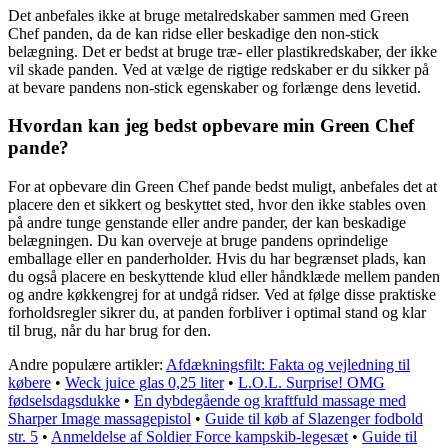
Det anbefales ikke at bruge metalredskaber sammen med Green
Chef panden, da de kan ridse eller beskadige den non-stick
belægning. Det er bedst at bruge træ- eller plastikredskaber, der ikke
vil skade panden. Ved at vælge de rigtige redskaber er du sikker på
at bevare pandens non-stick egenskaber og forlænge dens levetid.
Hvordan kan jeg bedst opbevare min Green Chef
pande?
For at opbevare din Green Chef pande bedst muligt, anbefales det at
placere den et sikkert og beskyttet sted, hvor den ikke stables oven
på andre tunge genstande eller andre pander, der kan beskadige
belægningen. Du kan overveje at bruge pandens oprindelige
emballage eller en panderholder. Hvis du har begrænset plads, kan
du også placere en beskyttende klud eller håndklæde mellem panden
og andre køkkengrej for at undgå ridser. Ved at følge disse praktiske
forholdsregler sikrer du, at panden forbliver i optimal stand og klar
til brug, når du har brug for den.
Andre populære artikler:
Afdækningsfilt: Fakta og vejledning til
købere
•
Weck juice glas 0,25 liter
•
L.O.L. Surprise! OMG
fødselsdagsdukke
•
En dybdegående og kraftfuld massage med
Sharper Image massagepistol
•
Guide til køb af Slazenger fodbold
str. 5
•
Anmeldelse af Soldier Force kampskib-legesæt
•
Guide til