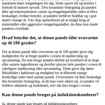
maskinen klare rengøringen for dig. Dette sparer tid og kræfter i
forhold til manuel opvask. Den keramiske belægning på panden
tåler opvaskemaskinens varme og rengøringsmidler uden at blive
beskadiget, hvilket betyder, at panden forbliver holdbar og i god
stand i mange år. Vær dog opmærksom på at undgå brug af
skuremidler eller aggressive rengøringsmidler, da disse kan skade
pandens overflade.
Hvad betyder det, at denne pande tåler ovnvarme
op til 180 grader?
Det at denne pande tåler ovnvarme op til 180 grader giver dig
muligheden for at bruge panden i ovnen til madlavning og
opvarmning. Du kan bruge panden direkte på komfuret til at stege
eller sautere ingredienser og derefter placere hele panden i ovnen til
yderligere madlavning eller opvarmning. Dette giver dig større
fleksibilitet i køkkenet og mulighed for at tilberede mange
forskellige retter med samme pande. Ovnvarmen vil ikke beskadige
den keramiske belægning, så du kan være sikker på, at panden vil
forblive slidstærk og funktionel, selv når den bruges i ovnen.
Kan denne pande bruges på induktionskomfurer?
Ja, denne pande kan bruges på induktionskomfurer.