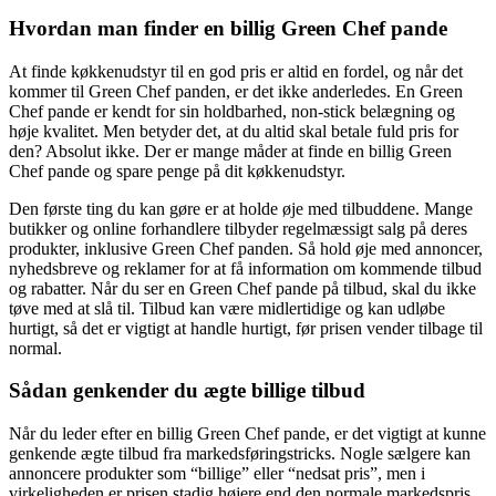
Hvordan man finder en billig Green Chef pande
At finde køkkenudstyr til en god pris er altid en fordel, og når det
kommer til Green Chef panden, er det ikke anderledes. En Green
Chef pande er kendt for sin holdbarhed, non-stick belægning og
høje kvalitet. Men betyder det, at du altid skal betale fuld pris for
den? Absolut ikke. Der er mange måder at finde en billig Green
Chef pande og spare penge på dit køkkenudstyr.
Den første ting du kan gøre er at holde øje med tilbuddene. Mange
butikker og online forhandlere tilbyder regelmæssigt salg på deres
produkter, inklusive Green Chef panden. Så hold øje med annoncer,
nyhedsbreve og reklamer for at få information om kommende tilbud
og rabatter. Når du ser en Green Chef pande på tilbud, skal du ikke
tøve med at slå til. Tilbud kan være midlertidige og kan udløbe
hurtigt, så det er vigtigt at handle hurtigt, før prisen vender tilbage til
normal.
Sådan genkender du ægte billige tilbud
Når du leder efter en billig Green Chef pande, er det vigtigt at kunne
genkende ægte tilbud fra markedsføringstricks. Nogle sælgere kan
annoncere produkter som “billige” eller “nedsat pris”, men i
virkeligheden er prisen stadig højere end den normale markedspris.