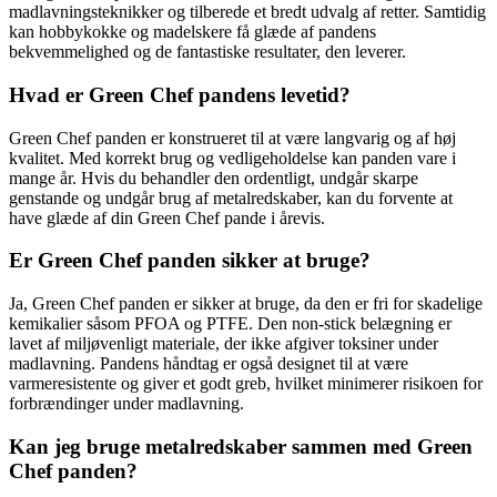
madlavningsteknikker og tilberede et bredt udvalg af retter. Samtidig
kan hobbykokke og madelskere få glæde af pandens
bekvemmelighed og de fantastiske resultater, den leverer.
Hvad er Green Chef pandens levetid?
Green Chef panden er konstrueret til at være langvarig og af høj
kvalitet. Med korrekt brug og vedligeholdelse kan panden vare i
mange år. Hvis du behandler den ordentligt, undgår skarpe
genstande og undgår brug af metalredskaber, kan du forvente at
have glæde af din Green Chef pande i årevis.
Er Green Chef panden sikker at bruge?
Ja, Green Chef panden er sikker at bruge, da den er fri for skadelige
kemikalier såsom PFOA og PTFE. Den non-stick belægning er
lavet af miljøvenligt materiale, der ikke afgiver toksiner under
madlavning. Pandens håndtag er også designet til at være
varmeresistente og giver et godt greb, hvilket minimerer risikoen for
forbrændinger under madlavning.
Kan jeg bruge metalredskaber sammen med Green
Chef panden?