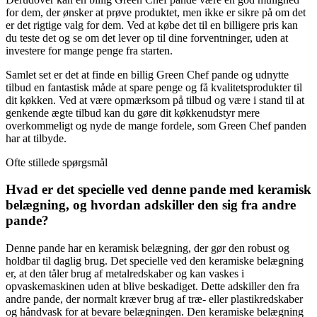
for dem, der ønsker at prøve produktet, men ikke er sikre på om det
er det rigtige valg for dem. Ved at købe det til en billigere pris kan
du teste det og se om det lever op til dine forventninger, uden at
investere for mange penge fra starten.
Samlet set er det at finde en billig Green Chef pande og udnytte
tilbud en fantastisk måde at spare penge og få kvalitetsprodukter til
dit køkken. Ved at være opmærksom på tilbud og være i stand til at
genkende ægte tilbud kan du gøre dit køkkenudstyr mere
overkommeligt og nyde de mange fordele, som Green Chef panden
har at tilbyde.
Ofte stillede spørgsmål
Hvad er det specielle ved denne pande med keramisk
belægning, og hvordan adskiller den sig fra andre
pande?
Denne pande har en keramisk belægning, der gør den robust og
holdbar til daglig brug. Det specielle ved den keramiske belægning
er, at den tåler brug af metalredskaber og kan vaskes i
opvaskemaskinen uden at blive beskadiget. Dette adskiller den fra
andre pande, der normalt kræver brug af træ- eller plastikredskaber
og håndvask for at bevare belægningen. Den keramiske belægning