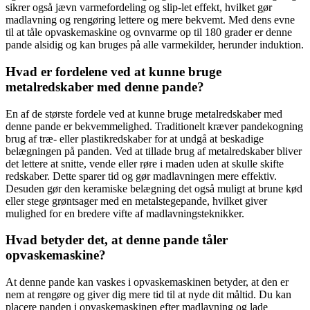
sikrer også jævn varmefordeling og slip-let effekt, hvilket gør
madlavning og rengøring lettere og mere bekvemt. Med dens evne
til at tåle opvaskemaskine og ovnvarme op til 180 grader er denne
pande alsidig og kan bruges på alle varmekilder, herunder induktion.
Hvad er fordelene ved at kunne bruge
metalredskaber med denne pande?
En af de største fordele ved at kunne bruge metalredskaber med
denne pande er bekvemmelighed. Traditionelt kræver pandekogning
brug af træ- eller plastikredskaber for at undgå at beskadige
belægningen på panden. Ved at tillade brug af metalredskaber bliver
det lettere at snitte, vende eller røre i maden uden at skulle skifte
redskaber. Dette sparer tid og gør madlavningen mere effektiv.
Desuden gør den keramiske belægning det også muligt at brune kød
eller stege grøntsager med en metalstegepande, hvilket giver
mulighed for en bredere vifte af madlavningsteknikker.
Hvad betyder det, at denne pande tåler
opvaskemaskine?
At denne pande kan vaskes i opvaskemaskinen betyder, at den er
nem at rengøre og giver dig mere tid til at nyde dit måltid. Du kan
placere panden i opvaskemaskinen efter madlavning og lade