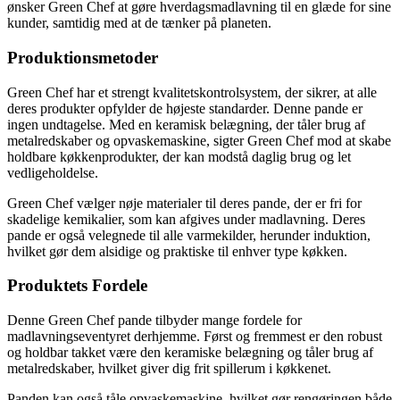
ønsker Green Chef at gøre hverdagsmadlavning til en glæde for sine
kunder, samtidig med at de tænker på planeten.
Produktionsmetoder
Green Chef har et strengt kvalitetskontrolsystem, der sikrer, at alle
deres produkter opfylder de højeste standarder. Denne pande er
ingen undtagelse. Med en keramisk belægning, der tåler brug af
metalredskaber og opvaskemaskine, sigter Green Chef mod at skabe
holdbare køkkenprodukter, der kan modstå daglig brug og let
vedligeholdelse.
Green Chef vælger nøje materialer til deres pande, der er fri for
skadelige kemikalier, som kan afgives under madlavning. Deres
pande er også velegnede til alle varmekilder, herunder induktion,
hvilket gør dem alsidige og praktiske til enhver type køkken.
Produktets Fordele
Denne Green Chef pande tilbyder mange fordele for
madlavningseventyret derhjemme. Først og fremmest er den robust
og holdbar takket være den keramiske belægning og tåler brug af
metalredskaber, hvilket giver dig frit spillerum i køkkenet.
Panden kan også tåle opvaskemaskine, hvilket gør rengøringen både