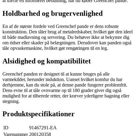
at træffe en informeret beslutning, når du køber Greenchef pande.
Holdbarhed og brugervenlighed
En af de største fordele ved Greenchef pande er dens robuste
konstruktion. Den tåler brug af metalredskaber, hvilket gør den ideel
til både madlavning og servering. Du behøver ikke at bekymre dig
om ridser eller skader på belægningen. Derudover kan panden også
tåle opvaskemaskine, hvilket gør rengøringen til en leg.
Alsidighed og kompatibilitet
Greenchef panden er designet til at kunne bruges på alle
varmekilder, herunder induktion. Uanset hvilket komfur du har
derhjemme, kan du stole på, at denne pande fungerer problemfrit.
Dens evne til at tåle ovnvarme op til 180 grader giver dig også
mulighed for at tilberede retter, der kræver yderligere bagning eller
stegning.
Produktspecifikationer
ID
91467291-EA
Varenummer
200120358