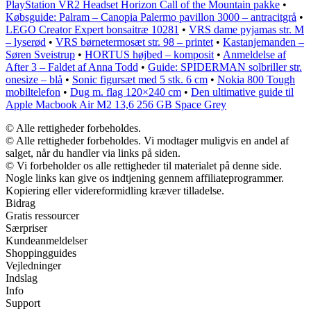
PlayStation VR2 Headset Horizon Call of the Mountain pakke
•
Købsguide: Palram – Canopia Palermo pavillon 3000 – antracitgrå
•
LEGO Creator Expert bonsaitræ 10281
•
VRS dame pyjamas str. M
– lyserød
•
VRS børnetermosæt str. 98 – printet
•
Kastanjemanden –
Søren Sveistrup
•
HORTUS højbed – komposit
•
Anmeldelse af
After 3 – Faldet af Anna Todd
•
Guide: SPIDERMAN solbriller str.
onesize – blå
•
Sonic figursæt med 5 stk. 6 cm
•
Nokia 800 Tough
mobiltelefon
•
Dug m. flag 120×240 cm
•
Den ultimative guide til
Apple Macbook Air M2 13,6 256 GB Space Grey
© Alle rettigheder forbeholdes.
© Alle rettigheder forbeholdes. Vi modtager muligvis en andel af
salget, når du handler via links på siden.
© Vi forbeholder os alle rettigheder til materialet på denne side.
Nogle links kan give os indtjening gennem affiliateprogrammer.
Kopiering eller videreformidling kræver tilladelse.
Bidrag
Gratis ressourcer
Særpriser
Kundeanmeldelser
Shoppingguides
Vejledninger
Indslag
Info
Support