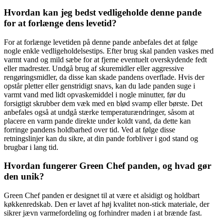
Hvordan kan jeg bedst vedligeholde denne pande
for at forlænge dens levetid?
For at forlænge levetiden på denne pande anbefales det at følge
nogle enkle vedligeholdelsestips. Efter brug skal panden vaskes med
varmt vand og mild sæbe for at fjerne eventuelt overskydende fedt
eller madrester. Undgå brug af skuremidler eller aggressive
rengøringsmidler, da disse kan skade pandens overflade. Hvis der
opstår pletter eller genstridigt snavs, kan du lade panden suge i
varmt vand med lidt opvaskemiddel i nogle minutter, før du
forsigtigt skrubber dem væk med en blød svamp eller børste. Det
anbefales også at undgå stærke temperaturændringer, såsom at
placere en varm pande direkte under koldt vand, da dette kan
forringe pandens holdbarhed over tid. Ved at følge disse
retningslinjer kan du sikre, at din pande forbliver i god stand og
brugbar i lang tid.
Hvordan fungerer Green Chef panden, og hvad gør
den unik?
Green Chef panden er designet til at være et alsidigt og holdbart
køkkenredskab. Den er lavet af høj kvalitet non-stick materiale, der
sikrer jævn varmefordeling og forhindrer maden i at brænde fast.