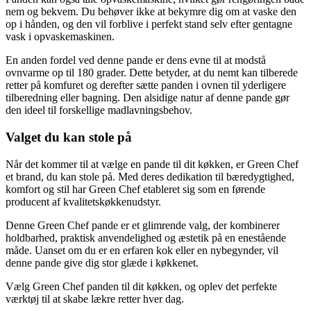
nem og bekvem. Du behøver ikke at bekymre dig om at vaske den
op i hånden, og den vil forblive i perfekt stand selv efter gentagne
vask i opvaskemaskinen.
En anden fordel ved denne pande er dens evne til at modstå
ovnvarme op til 180 grader. Dette betyder, at du nemt kan tilberede
retter på komfuret og derefter sætte panden i ovnen til yderligere
tilberedning eller bagning. Den alsidige natur af denne pande gør
den ideel til forskellige madlavningsbehov.
Valget du kan stole på
Når det kommer til at vælge en pande til dit køkken, er Green Chef
et brand, du kan stole på. Med deres dedikation til bæredygtighed,
komfort og stil har Green Chef etableret sig som en førende
producent af kvalitetskøkkenudstyr.
Denne Green Chef pande er et glimrende valg, der kombinerer
holdbarhed, praktisk anvendelighed og æstetik på en enestående
måde. Uanset om du er en erfaren kok eller en nybegynder, vil
denne pande give dig stor glæde i køkkenet.
Vælg Green Chef panden til dit køkken, og oplev det perfekte
værktøj til at skabe lækre retter hver dag.