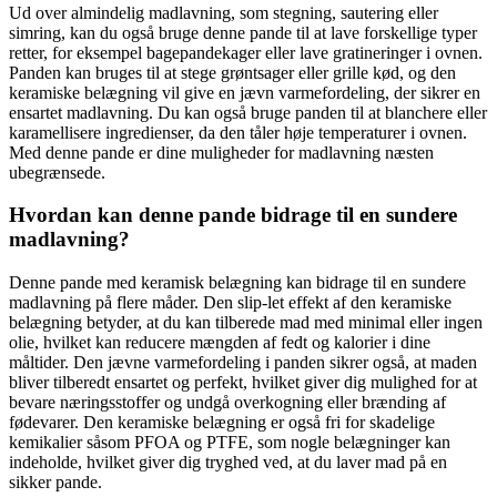
Ud over almindelig madlavning, som stegning, sautering eller
simring, kan du også bruge denne pande til at lave forskellige typer
retter, for eksempel bagepandekager eller lave gratineringer i ovnen.
Panden kan bruges til at stege grøntsager eller grille kød, og den
keramiske belægning vil give en jævn varmefordeling, der sikrer en
ensartet madlavning. Du kan også bruge panden til at blanchere eller
karamellisere ingredienser, da den tåler høje temperaturer i ovnen.
Med denne pande er dine muligheder for madlavning næsten
ubegrænsede.
Hvordan kan denne pande bidrage til en sundere
madlavning?
Denne pande med keramisk belægning kan bidrage til en sundere
madlavning på flere måder. Den slip-let effekt af den keramiske
belægning betyder, at du kan tilberede mad med minimal eller ingen
olie, hvilket kan reducere mængden af ​​fedt og kalorier i dine
måltider. Den jævne varmefordeling i panden sikrer også, at maden
bliver tilberedt ensartet og perfekt, hvilket giver dig mulighed for at
bevare næringsstoffer og undgå overkogning eller brænding af
fødevarer. Den keramiske belægning er også fri for skadelige
kemikalier såsom PFOA og PTFE, som nogle belægninger kan
indeholde, hvilket giver dig tryghed ved, at du laver mad på en
sikker pande.