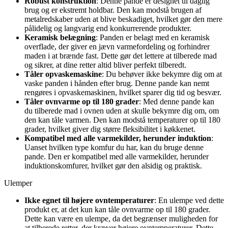
Robust konstruktion
: Denne pande er designet til daglig
brug og er ekstremt holdbar. Den kan modstå brugen af
metalredskaber uden at blive beskadiget, hvilket gør den mere
pålidelig og langvarig end konkurrerende produkter.
Keramisk belægning
: Panden er belagt med en keramisk
overflade, der giver en jævn varmefordeling og forhindrer
maden i at brænde fast. Dette gør det lettere at tilberede mad
og sikrer, at dine retter altid bliver perfekt tilberedt.
Tåler opvaskemaskine
: Du behøver ikke bekymre dig om at
vaske panden i hånden efter brug. Denne pande kan nemt
rengøres i opvaskemaskinen, hvilket sparer dig tid og besvær.
Tåler ovnvarme op til 180 grader
: Med denne pande kan
du tilberede mad i ovnen uden at skulle bekymre dig om, om
den kan tåle varmen. Den kan modstå temperaturer op til 180
grader, hvilket giver dig større fleksibilitet i køkkenet.
Kompatibel med alle varmekilder, herunder induktion
:
Uanset hvilken type komfur du har, kan du bruge denne
pande. Den er kompatibel med alle varmekilder, herunder
induktionskomfurer, hvilket gør den alsidig og praktisk.
Ulemper
Ikke egnet til højere ovntemperaturer
: En ulempe ved dette
produkt er, at det kun kan tåle ovnvarme op til 180 grader.
Dette kan være en ulempe, da det begrænser muligheden for
at tilberede retter, der kræver højere ovntemperaturer. Dette