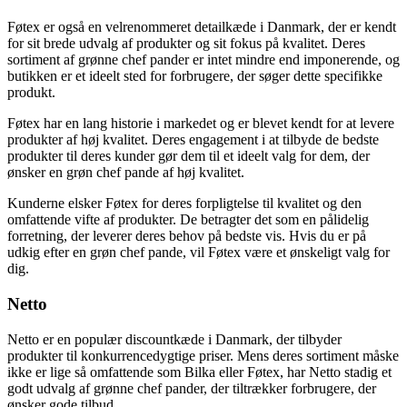
Føtex er også en velrenommeret detailkæde i Danmark, der er kendt
for sit brede udvalg af produkter og sit fokus på kvalitet. Deres
sortiment af grønne chef pander er intet mindre end imponerende, og
butikken er et ideelt sted for forbrugere, der søger dette specifikke
produkt.
Føtex har en lang historie i markedet og er blevet kendt for at levere
produkter af høj kvalitet. Deres engagement i at tilbyde de bedste
produkter til deres kunder gør dem til et ideelt valg for dem, der
ønsker en grøn chef pande af høj kvalitet.
Kunderne elsker Føtex for deres forpligtelse til kvalitet og den
omfattende vifte af produkter. De betragter det som en pålidelig
forretning, der leverer deres behov på bedste vis. Hvis du er på
udkig efter en grøn chef pande, vil Føtex være et ønskeligt valg for
dig.
Netto
Netto er en populær discountkæde i Danmark, der tilbyder
produkter til konkurrencedygtige priser. Mens deres sortiment måske
ikke er lige så omfattende som Bilka eller Føtex, har Netto stadig et
godt udvalg af grønne chef pander, der tiltrækker forbrugere, der
ønsker gode tilbud.