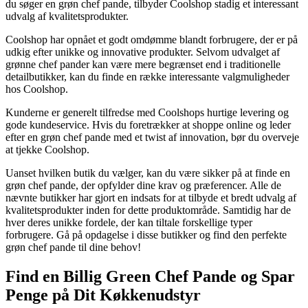
du søger en grøn chef pande, tilbyder Coolshop stadig et interessant
udvalg af kvalitetsprodukter.
Coolshop har opnået et godt omdømme blandt forbrugere, der er på
udkig efter unikke og innovative produkter. Selvom udvalget af
grønne chef pander kan være mere begrænset end i traditionelle
detailbutikker, kan du finde en række interessante valgmuligheder
hos Coolshop.
Kunderne er generelt tilfredse med Coolshops hurtige levering og
gode kundeservice. Hvis du foretrækker at shoppe online og leder
efter en grøn chef pande med et twist af innovation, bør du overveje
at tjekke Coolshop.
Uanset hvilken butik du vælger, kan du være sikker på at finde en
grøn chef pande, der opfylder dine krav og præferencer. Alle de
nævnte butikker har gjort en indsats for at tilbyde et bredt udvalg af
kvalitetsprodukter inden for dette produktområde. Samtidig har de
hver deres unikke fordele, der kan tiltale forskellige typer
forbrugere. Gå på opdagelse i disse butikker og find den perfekte
grøn chef pande til dine behov!
Find en Billig Green Chef Pande og Spar
Penge på Dit Køkkenudstyr