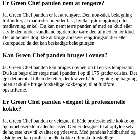
Er Green Chef panden nem at rengøre?
Ja, Green Chef panden er let at rengøre. Den non-stick belægning
forhindrer, at madrester brænder fast, hvilket gør rengøring efter
madlavning enkel. Du kan nemt tørre panden af med en klud eller
skylle den under vandhane og derefter tørre den af med en tør klud.
Det anbefales dog ikke at bruge abrasive rengøringsmidler eller
skurepuder, da det kan beskadige belægningen.
Kan Green Chef panden bruges i ovnen?
Ja, Green Chef panden kan bruges i ovnen op til en vis temperatur.
Du kan bage eller stege mad i panden i op til 175 grader celsius. Det
gør det nemt at tilberede retter, der kræver både stegning og bagning
uden at skulle bruge forskellige køkkengrej til at fuldføre
opskrifterne.
Er Green Chef panden velegnet til professionelle
kokke?
Ja, Green Chef panden er velegnet til både professionelle kokke og
hjemmebaserede madentusiaster. Den er designet til at opfylde selv
de højeste krav til kvalitet og ydeevne. Med pandens holdbarhed og
alsidighed kan professionelle kokke udforske forskellige