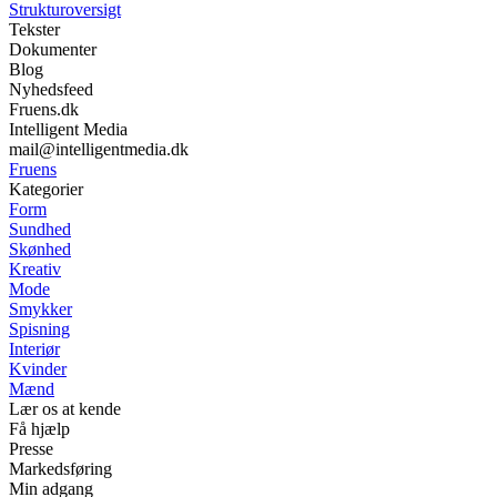
Strukturoversigt
Tekster
Dokumenter
Blog
Nyhedsfeed
Fruens.dk
Intelligent Media
mail@intelligentmedia.dk
Fruens
Kategorier
Form
Sundhed
Skønhed
Kreativ
Mode
Smykker
Spisning
Interiør
Kvinder
Mænd
Lær os at kende
Få hjælp
Presse
Markedsføring
Min adgang