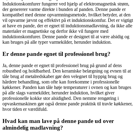
Induktionskomfurer fungerer ved hjælp af elektromagnetisk strøm,
der genererer varme direkte i bunden af panden. Denne pande er
kompatibel med denne opvarmningsmetode, hvilket betyder, at den
vil opvarme jævnt og effektivt på et induktionskomfur. Det er vigtigt
at have en pande, der er egnet til induktionsmadlavning, da ikke alle
materialer er magnetiske og derfor ikke vil fungere med
induktionskomfurer. Denne pande er designet til at være alsidig og
kan bruges på alle typer varmekilder, herunder induktion.
Er denne pande egnet til professionel brug?
Ja, denne pande er egnet til professionel brug på grund af dens
robusthed og holdbarhed. Den keramiske belægning og evnen til at
tåle brug af metalredskaber gør den velegnet til hyppig brug og
hårdere behandling, som ofte kan forekomme i professionelle
køkkener. Panden kan tåle høje temperaturer i ovnen og kan bruges
på alle slags varmekilder, herunder induktion, hvilket giver
professionelle kokke stor alsidighed. Den nemme rengøring i
opvaskemaskinen gør også denne pande praktisk til travle køkkener,
hvor tiden er værdifuld.
Hvad kan man lave på denne pande ud over
almindelig madlavning?