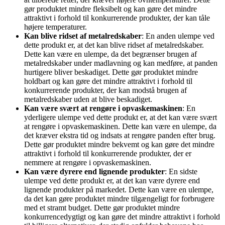
gør produktet mindre fleksibelt og kan gøre det mindre
attraktivt i forhold til konkurrerende produkter, der kan tåle
højere temperaturer.
Kan blive ridset af metalredskaber
: En anden ulempe ved
dette produkt er, at det kan blive ridset af metalredskaber.
Dette kan være en ulempe, da det begrænser brugen af
metalredskaber under madlavning og kan medføre, at panden
hurtigere bliver beskadiget. Dette gør produktet mindre
holdbart og kan gøre det mindre attraktivt i forhold til
konkurrerende produkter, der kan modstå brugen af
metalredskaber uden at blive beskadiget.
Kan være svært at rengøre i opvaskemaskinen
: En
yderligere ulempe ved dette produkt er, at det kan være svært
at rengøre i opvaskemaskinen. Dette kan være en ulempe, da
det kræver ekstra tid og indsats at rengøre panden efter brug.
Dette gør produktet mindre bekvemt og kan gøre det mindre
attraktivt i forhold til konkurrerende produkter, der er
nemmere at rengøre i opvaskemaskinen.
Kan være dyrere end lignende produkter
: En sidste
ulempe ved dette produkt er, at det kan være dyrere end
lignende produkter på markedet. Dette kan være en ulempe,
da det kan gøre produktet mindre tilgængeligt for forbrugere
med et stramt budget. Dette gør produktet mindre
konkurrencedygtigt og kan gøre det mindre attraktivt i forhold