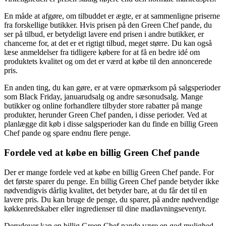
En måde at afgøre, om tilbuddet er ægte, er at sammenligne priserne
fra forskellige butikker. Hvis prisen på den Green Chef pande, du
ser på tilbud, er betydeligt lavere end prisen i andre butikker, er
chancerne for, at det er et rigtigt tilbud, meget større. Du kan også
læse anmeldelser fra tidligere købere for at få en bedre idé om
produktets kvalitet og om det er værd at købe til den annoncerede
pris.
En anden ting, du kan gøre, er at være opmærksom på salgsperioder
som Black Friday, januarudsalg og andre sæsonudsalg. Mange
butikker og online forhandlere tilbyder store rabatter på mange
produkter, herunder Green Chef panden, i disse perioder. Ved at
planlægge dit køb i disse salgsperioder kan du finde en billig Green
Chef pande og spare endnu flere penge.
Fordele ved at købe en billig Green Chef pande
Der er mange fordele ved at købe en billig Green Chef pande. For
det første sparer du penge. En billig Green Chef pande betyder ikke
nødvendigvis dårlig kvalitet, det betyder bare, at du får det til en
lavere pris. Du kan bruge de penge, du sparer, på andre nødvendige
køkkenredskaber eller ingredienser til dine madlavningseventyr.
Derudover kan en billig Green Chef pande være en god mulighed