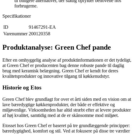
til billigere alternativer, der stadig opfylder behovene hos
forbrugerne.
Specifikationer
ID
91467291-EA
Varenummer
200120358
Produktanalyse: Green Chef pande
Efter en omhyggelig analyse af produktinformationen er det tydeligt,
at Green Chef er producenten bag denne robuste pande til daglig
brug med keramisk belægning. Green Chef er kendt for deres
kvalitetsprodukter og innovative tilgang til køkkenudstyr.
Historie og Etos
Green Chef blev grundlagt for over et årti siden med en vision om at
lave bæredygtige køkkenprodukter, der både er effektive og
miljøvenlige. Virksomheden har altid stræbt efter at levere produkter
af høj kvalitet, samtidig med at de er skånsomme mod miljøet.
Etosset hos Green Chef er baseret på tre grundlæggende principper:
bæredygtighed, komfort og stil. Ved at fokusere på disse tre værdier