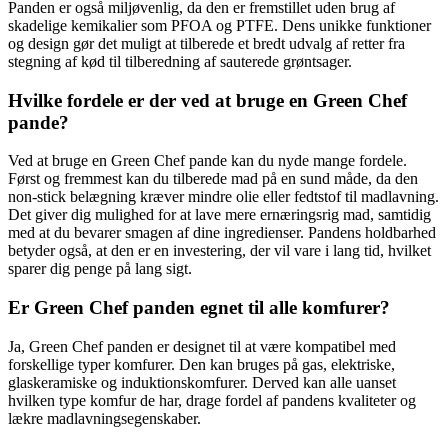
Panden er også miljøvenlig, da den er fremstillet uden brug af
skadelige kemikalier som PFOA og PTFE. Dens unikke funktioner
og design gør det muligt at tilberede et bredt udvalg af retter fra
stegning af kød til tilberedning af sauterede grøntsager.
Hvilke fordele er der ved at bruge en Green Chef
pande?
Ved at bruge en Green Chef pande kan du nyde mange fordele.
Først og fremmest kan du tilberede mad på en sund måde, da den
non-stick belægning kræver mindre olie eller fedtstof til madlavning.
Det giver dig mulighed for at lave mere ernæringsrig mad, samtidig
med at du bevarer smagen af dine ingredienser. Pandens holdbarhed
betyder også, at den er en investering, der vil vare i lang tid, hvilket
sparer dig penge på lang sigt.
Er Green Chef panden egnet til alle komfurer?
Ja, Green Chef panden er designet til at være kompatibel med
forskellige typer komfurer. Den kan bruges på gas, elektriske,
glaskeramiske og induktionskomfurer. Derved kan alle uanset
hvilken type komfur de har, drage fordel af pandens kvaliteter og
lækre madlavningsegenskaber.