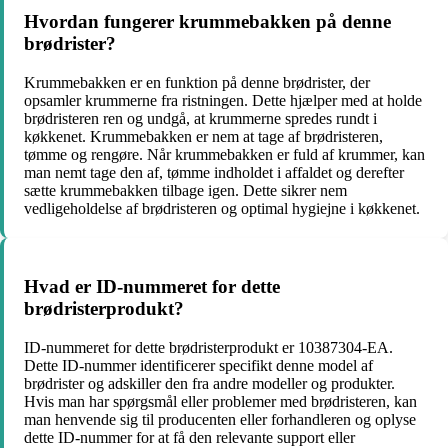
Hvordan fungerer krummebakken på denne
brødrister?
Krummebakken er en funktion på denne brødrister, der
opsamler krummerne fra ristningen. Dette hjælper med at holde
brødristeren ren og undgå, at krummerne spredes rundt i
køkkenet. Krummebakken er nem at tage af brødristeren,
tømme og rengøre. Når krummebakken er fuld af krummer, kan
man nemt tage den af, tømme indholdet i affaldet og derefter
sætte krummebakken tilbage igen. Dette sikrer nem
vedligeholdelse af brødristeren og optimal hygiejne i køkkenet.
Hvad er ID-nummeret for dette
brødristerprodukt?
ID-nummeret for dette brødristerprodukt er 10387304-EA.
Dette ID-nummer identificerer specifikt denne model af
brødrister og adskiller den fra andre modeller og produkter.
Hvis man har spørgsmål eller problemer med brødristeren, kan
man henvende sig til producenten eller forhandleren og oplyse
dette ID-nummer for at få den relevante support eller