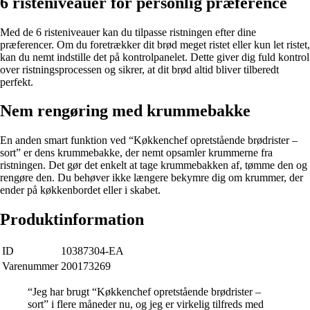
6 risteniveauer for personlig præference
Med de 6 risteniveauer kan du tilpasse ristningen efter dine
præferencer. Om du foretrækker dit brød meget ristet eller kun let ristet,
kan du nemt indstille det på kontrolpanelet. Dette giver dig fuld kontrol
over ristningsprocessen og sikrer, at dit brød altid bliver tilberedt
perfekt.
Nem rengøring med krummebakke
En anden smart funktion ved “Køkkenchef opretstående brødrister –
sort” er dens krummebakke, der nemt opsamler krummerne fra
ristningen. Det gør det enkelt at tage krummebakken af, tømme den og
rengøre den. Du behøver ikke længere bekymre dig om krummer, der
ender på køkkenbordet eller i skabet.
Produktinformation
ID
10387304-EA
Varenummer
200173269
“Jeg har brugt “Køkkenchef opretstående brødrister –
sort” i flere måneder nu, og jeg er virkelig tilfreds med