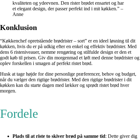
kvaliteten og ydeevnen. Den rister brødet ensartet og har
et elegant design, der passer perfekt ind i mit køkken.” –
Anne
Konklusion
“Køkkenchef opretstående brødrister – sort” er en ideel løsning til dit
køkken, hvis du er på udkig efter en enkel og effektiv brødrister. Med
dens 6 risteniveauer, nemme rengøring og stilfulde design er den et
godt køb til prisen. Giv din morgenmad et løft med denne brødrister og
oplev forskellen i smagen af perfekt ristet brød.
Husk at tage højde for dine personlige præferencer, behov og budget,
når du vælger den rigtige brødrister. Med den rigtige brødrister i dit
køkken kan du starte dagen med lækker og sprødt ristet brød hver
morgen.
Fordele
Plads til at riste to skiver brød på samme tid
: Dette giver dig