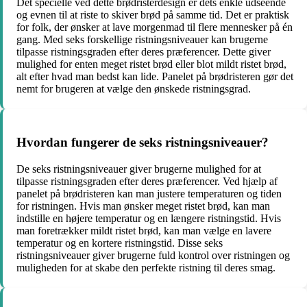
Det specielle ved dette brødristerdesign er dets enkle udseende
og evnen til at riste to skiver brød på samme tid. Det er praktisk
for folk, der ønsker at lave morgenmad til flere mennesker på én
gang. Med seks forskellige ristningsniveauer kan brugerne
tilpasse ristningsgraden efter deres præferencer. Dette giver
mulighed for enten meget ristet brød eller blot mildt ristet brød,
alt efter hvad man bedst kan lide. Panelet på brødristeren gør det
nemt for brugeren at vælge den ønskede ristningsgrad.
Hvordan fungerer de seks ristningsniveauer?
De seks ristningsniveauer giver brugerne mulighed for at
tilpasse ristningsgraden efter deres præferencer. Ved hjælp af
panelet på brødristeren kan man justere temperaturen og tiden
for ristningen. Hvis man ønsker meget ristet brød, kan man
indstille en højere temperatur og en længere ristningstid. Hvis
man foretrækker mildt ristet brød, kan man vælge en lavere
temperatur og en kortere ristningstid. Disse seks
ristningsniveauer giver brugerne fuld kontrol over ristningen og
muligheden for at skabe den perfekte ristning til deres smag.