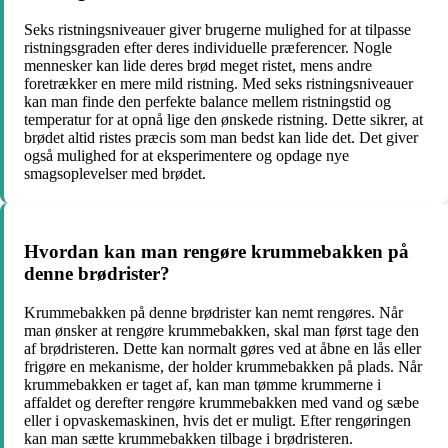
Seks ristningsniveauer giver brugerne mulighed for at tilpasse
ristningsgraden efter deres individuelle præferencer. Nogle
mennesker kan lide deres brød meget ristet, mens andre
foretrækker en mere mild ristning. Med seks ristningsniveauer
kan man finde den perfekte balance mellem ristningstid og
temperatur for at opnå lige den ønskede ristning. Dette sikrer, at
brødet altid ristes præcis som man bedst kan lide det. Det giver
også mulighed for at eksperimentere og opdage nye
smagsoplevelser med brødet.
Hvordan kan man rengøre krummebakken på
denne brødrister?
Krummebakken på denne brødrister kan nemt rengøres. Når
man ønsker at rengøre krummebakken, skal man først tage den
af brødristeren. Dette kan normalt gøres ved at åbne en lås eller
frigøre en mekanisme, der holder krummebakken på plads. Når
krummebakken er taget af, kan man tømme krummerne i
affaldet og derefter rengøre krummebakken med vand og sæbe
eller i opvaskemaskinen, hvis det er muligt. Efter rengøringen
kan man sætte krummebakken tilbage i brødristeren.