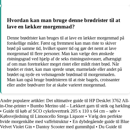
Hvordan kan man bruge denne brødrister til at
lave en lækker morgenmad?
Denne brødrister kan bruges til at lave en lækker morgenmad på
forskellige måder. Først og fremmest kan man riste to skiver
brød på samme tid, hvilket sparer tid og gør det nemt at lave
morgenmad til flere personer. Man kan vælge den ønskede
ristningsgrad ved hjælp af de seks ristningsniveauer, afhængigt
af om man foretrækker meget ristet eller mildt ristet brød. Når
brødet er ristet, kan man sprede smør, marmelade eller andet på
brødet og nyde en velsmagende brødmad til morgenmaden.
Man kan også bruge brødristeren til at riste bagels, croissanter
eller andre brødvarer for at skabe varieret morgenmad.
Andre populære artikler:
Det ultimative guide til HP DeskJet 3762 All-
in-One-printer
•
Bumbo Merino uld – Lækkert garn til strik og hækling
•
Guide til køb af SCO cykelovertræk 205 x 110 x 64 cm – sølv
•
Købsvejledning til Limoncello Strega Liquore
•
Vælg den perfekte
hvide morgenkåbe med vaffelstruktur
•
En dybdegående guide til Blue
Velvet Violet Gin
•
Dantoy Scooter med gummihjul
•
Du Guide til