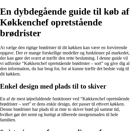
En dybdegående guide til køb af
Køkkenchef opretstående
brødrister
At vælge den rigtige brødrister til dit køkken kan være en forvirrende
opgave. Der er mange forskellige modeller og funktioner på markedet,
der kan gøre det svært at træffe den rette beslutning. I denne guide vil
vi udforske “Køkkenchef opretstående brødrister – sort” og give dig al
den information, du har brug for, for at kunne træffe det bedste valg til
dit køkken.
Enkel design med plads til to skiver
En af de mest iøjnefaldende funktioner ved “Køkkenchef opretstående
brødrister – sort” er dens enkle design, der passer til ethvert køkken.
Denne brødrister har plads til at riste to skiver brød på samme tid,
hvilket gør det nemt og hurtigt at tilberede morgenmaden til hele
familien.