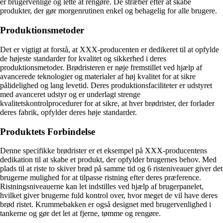
er brugervenlige og lette at rengøre. De stræber efter at skabe
produkter, der gør morgenrutinen enkel og behagelig for alle brugere.
Produktionsmetoder
Det er vigtigt at forstå, at XXX-producenten er dedikeret til at opfylde
de højeste standarder for kvalitet og sikkerhed i deres
produktionsmetoder. Brødristeren er nøje fremstillet ved hjælp af
avancerede teknologier og materialer af høj kvalitet for at sikre
pålidelighed og lang levetid. Deres produktionsfaciliteter er udstyret
med avanceret udstyr og er underlagt strenge
kvalitetskontrolprocedurer for at sikre, at hver brødrister, der forlader
deres fabrik, opfylder deres høje standarder.
Produktets Forbindelse
Denne specifikke brødrister er et eksempel på XXX-producentens
dedikation til at skabe et produkt, der opfylder brugernes behov. Med
plads til at riste to skiver brød på samme tid og 6 risteniveauer giver det
brugerne mulighed for at tilpasse ristning efter deres præference.
Ristningsniveauerne kan let indstilles ved hjælp af brugerpanelet,
hvilket giver brugerne fuld kontrol over, hvor meget de vil have deres
brød ristet. Krummebakken er også designet med brugervenlighed i
tankerne og gør det let at fjerne, tømme og rengøre.