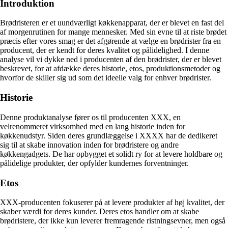
Introduktion
Brødristeren er et uundværligt køkkenapparat, der er blevet en fast del
af morgenrutinen for mange mennesker. Med sin evne til at riste brødet
præcis efter vores smag er det afgørende at vælge en brødrister fra en
producent, der er kendt for deres kvalitet og pålidelighed. I denne
analyse vil vi dykke ned i producenten af ​​den brødrister, der er blevet
beskrevet, for at afdække deres historie, etos, produktionsmetoder og
hvorfor de skiller sig ud som det ideelle valg for enhver brødrister.
Historie
Denne produktanalyse fører os til producenten XXX, en
velrenommeret virksomhed med en lang historie inden for
køkkenudstyr. Siden deres grundlæggelse i XXXX har de dedikeret
sig til at skabe innovation inden for brødristere og andre
køkkengadgets. De har opbygget et solidt ry for at levere holdbare og
pålidelige produkter, der opfylder kundernes forventninger.
Etos
XXX-producenten fokuserer på at levere produkter af høj kvalitet, der
skaber værdi for deres kunder. Deres etos handler om at skabe
brødristere, der ikke kun leverer fremragende ristningsevner, men også