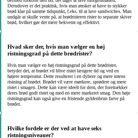
dermed forkorte den tid, det tager at lave morgenmaden.
Derudover er det praktisk, hvis man ønsker at have to stykker
brød klar på samme tidspunkt, f.eks. til at lave sandwiches. Man
undgår at skulle vente på, at brødristeren rister to separate skiver
brød, hvilket gør det mere bekvemt og effektivt.
Hvad sker der, hvis man vælger en høj
ristningsgrad på dette brødrister?
Hvis man vælger en høj ristningsgrad på dette brødrister,
betyder det, at brødet vil blive ristet længere tid og ved en
højere temperatur. Dette resulterer i en dybere og mere intens
ristning af brødet. Brødet vil være mørkere, sprødere og mere
ristet i smagen. Dette kan være ideelt for dem, der foretrækker
deres brød godt ristet og med en mere markeret smag. Den høje
ristningsgrad kan også give en fristende gyldenbrun farve på
brødet.
Hvilke fordele er der ved at have seks
ristningsniveauer?