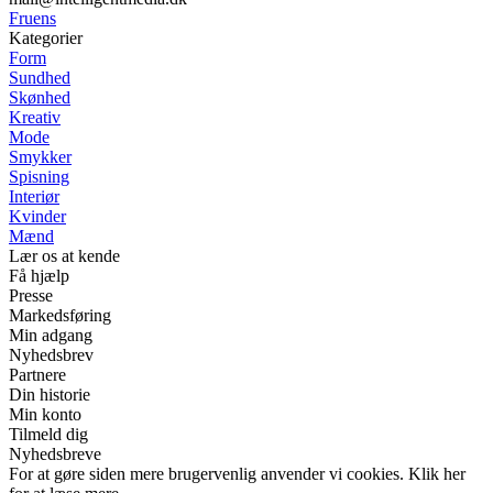
Fruens
Kategorier
Form
Sundhed
Skønhed
Kreativ
Mode
Smykker
Spisning
Interiør
Kvinder
Mænd
Lær os at kende
Få hjælp
Presse
Markedsføring
Min adgang
Nyhedsbrev
Partnere
Din historie
Min konto
Tilmeld dig
Nyhedsbreve
For at gøre siden mere brugervenlig anvender vi cookies. Klik her