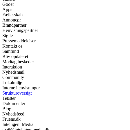
Goder
Apps
Fællesskab
Annoncør
Brandpartner
Henvisningspartner
Støtte
Pressemeddelelser
Kontakt os
Samfund
Bliv opdateret
Modtag beskeder
Interaktion
Nyhedsmail
Community
Lokalmiljø
Interne henvisninger
Strukturoversigt
Tekster
Dokumenter
Blog
Nyhedsfeed
Fruens.dk
Intelligent Media
mail@intelligentmedia.dk