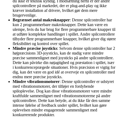
du ikke er teknisk kyndig. I modsætning hertil er der andre
spilcontrollere på markedet, der er plug-and-play og ikke
kræver installation af drivere, hvilket gør dem mere
brugervenlige.
Begrænset antal makroknapper
: Denne spilcontroller har
kun 2 programmerbare makroknapper. Dette kan være en
ulempe, hvis du har brug for flere programmerbare knapper til
at udføre komplekse handlinger i spillet. Andre spilcontrollere
tilbyder flere programmerbare knapper, hvilket giver dig større
fleksibilitet og kontrol over spillet.
Mindre præcise joysticks
: Selvom denne spilcontroller har 2
højpræcisions 3D-joysticks, kan de stadig være mindre
præcise sammenlignet med joysticks på andre spilcontrollere.
Dette kan påvirke din nøjagtighed og præstation i spillet, især
i konkurrenceprægede situationer. Hvis præcision er vigtig for
dig, kan det være en god idé at overveje en spilcontroller med
endnu mere præcise joysticks.
Mindre vibrationsmotorer
: Denne spilcontroller er udstyret
med vibrationsmotorer, der tilføjer en fordybende
spiloplevelse. Dog kan disse vibrationsmotorer være mindre
kraftfulde sammenlignet med vibrationsmotorerne på andre
spilcontrollere. Dette kan betyde, at du ikke får den samme
intense følelse af feedback under spillet, hvilket kan gøre
oplevelsen mindre engagerende sammenlignet med
konkurrerende produkter.