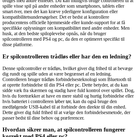
bruges med andre enheder. Du kan muligvis bruge controlleren til at
spille visse spil på andre enheder som smartphones, tablets eller
smart-tver, men det kan kræve yderligere konfiguration eller
kompatibilitetsundersøgelser. Det er bedst at kontrollere
producentens officielle hjemmeside eller kunde-support for at få
specifikke oplysninger om kompatibilitet med andre enheder. Men
husk, at den bedste spiloplevelse opnås, når du bruger
spilcontrolleren med PS4 og pc, da den er optimeret specifikt til
disse platforme.
Er spilcontrolleren trådløs eller har den en ledning?
Denne spilcontroller er trådløs, hvilket giver dig frihed til at bevæge
dig rundt og spille uden at være begrænset af en ledning.
Controlleren bruger trådløs forbindelsesteknologi som Bluetooth til
at oprette forbindelse til din PS4 eller pc. Dette betyder, at du kan
sidde væk fra skærmen og stadig have fuld kontrol over spillet. Dog,
hvis du foretrækker at have en mere stabil og hurtig forbindelse eller
hvis batteriet i controlleren løber tør, kan du også bruge den
medfølgende USB-kabel til at forbinde den direkte til din enhed.
Dette giver dig fuld frihed til at vælge den forbindelsesmetode, der
passer bedst til dine behov og præferencer.
Hvordan sikrer man, at spilcontrolleren fungerer
korrekt med PS4 eller pc?