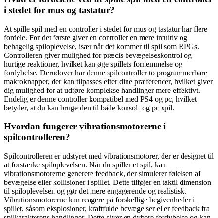
i stedet for mus og tastatur?
At spille spil med en controller i stedet for mus og tastatur har flere
fordele. For det første giver en controller en mere intuitiv og
behagelig spiloplevelse, især når det kommer til spil som RPGs.
Controlleren giver mulighed for præcis bevægelseskontrol og
hurtige reaktioner, hvilket kan øge spillets fornemmelse og
fordybelse. Derudover har denne spilcontroller to programmerbare
makroknapper, der kan tilpasses efter dine præferencer, hvilket giver
dig mulighed for at udføre komplekse handlinger mere effektivt.
Endelig er denne controller kompatibel med PS4 og pc, hvilket
betyder, at du kan bruge den til både konsol- og pc-spil.
Hvordan fungerer vibrationsmotorerne i
spilcontrolleren?
Spilcontrolleren er udstyret med vibrationsmotorer, der er designet til
at forstærke spiloplevelsen. Når du spiller et spil, kan
vibrationsmotorerne generere feedback, der simulerer følelsen af
bevægelse eller kollisioner i spillet. Dette tilføjer en taktil dimension
til spiloplevelsen og gør det mere engagerende og realistisk.
Vibrationsmotorerne kan reagere på forskellige begivenheder i
spillet, såsom eksplosioner, kraftfulde bevægelser eller feedback fra
spilkarakterens handlinger. Dette giver en dybere fordybelse og kan