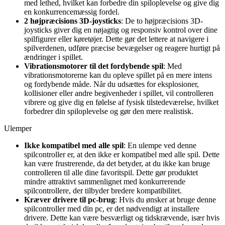
med lethed, hvilket kan forbedre din spiloplevelse og give dig
en konkurrencemæssig fordel.
2 højpræcisions 3D-joysticks
: De to højpræcisions 3D-
joysticks giver dig en nøjagtig og responsiv kontrol over dine
spilfigurer eller køretøjer. Dette gør det lettere at navigere i
spilverdenen, udføre præcise bevægelser og reagere hurtigt på
ændringer i spillet.
Vibrationsmotorer til det fordybende spil
: Med
vibrationsmotorerne kan du opleve spillet på en mere intens
og fordybende måde. Når du udsættes for eksplosioner,
kollisioner eller andre begivenheder i spillet, vil controlleren
vibrere og give dig en følelse af fysisk tilstedeværelse, hvilket
forbedrer din spiloplevelse og gør den mere realistisk.
Ulemper
Ikke kompatibel med alle spil
: En ulempe ved denne
spilcontroller er, at den ikke er kompatibel med alle spil. Dette
kan være frustrerende, da det betyder, at du ikke kan bruge
controlleren til alle dine favoritspil. Dette gør produktet
mindre attraktivt sammenlignet med konkurrerende
spilcontrollere, der tilbyder bredere kompatibilitet.
Kræver drivere til pc-brug
: Hvis du ønsker at bruge denne
spilcontroller med din pc, er det nødvendigt at installere
drivere. Dette kan være besværligt og tidskrævende, især hvis