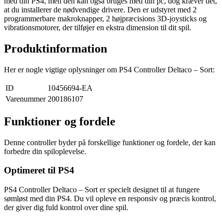
med din PS4, men den kan også bruges med din pc, dog kræver det,
at du installerer de nødvendige drivere. Den er udstyret med 2
programmerbare makroknapper, 2 højpræcisions 3D-joysticks og
vibrationsmotorer, der tilføjer en ekstra dimension til dit spil.
Produktinformation
Her er nogle vigtige oplysninger om PS4 Controller Deltaco – Sort:
ID
10456694-EA
Varenummer
200186107
Funktioner og fordele
Denne controller byder på forskellige funktioner og fordele, der kan
forbedre din spiloplevelse.
Optimeret til PS4
PS4 Controller Deltaco – Sort er specielt designet til at fungere
sømløst med din PS4. Du vil opleve en responsiv og præcis kontrol,
der giver dig fuld kontrol over dine spil.