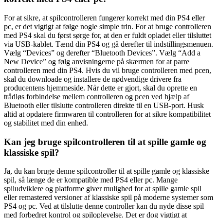
For at sikre, at spilcontrolleren fungerer korrekt med din PS4 eller
pc, er det vigtigt at følge nogle simple trin. For at bruge controlleren
med PS4 skal du først sørge for, at den er fuldt opladet eller tilsluttet
via USB-kablet. Tænd din PS4 og gå derefter til indstillingsmenuen.
Vælg “Devices” og derefter “Bluetooth Devices”. Vælg “Add a
New Device” og følg anvisningerne på skærmen for at parre
controlleren med din PS4. Hvis du vil bruge controlleren med pcen,
skal du downloade og installere de nødvendige drivere fra
producentens hjemmeside. Når dette er gjort, skal du oprette en
trådløs forbindelse mellem controlleren og pcen ved hjælp af
Bluetooth eller tilslutte controlleren direkte til en USB-port. Husk
altid at opdatere firmwaren til controlleren for at sikre kompatibilitet
og stabilitet med din enhed.
Kan jeg bruge spilcontrolleren til at spille gamle og
klassiske spil?
Ja, du kan bruge denne spilcontroller til at spille gamle og klassiske
spil, så længe de er kompatible med PS4 eller pc. Mange
spiludviklere og platforme giver mulighed for at spille gamle spil
eller remastered versioner af klassiske spil på moderne systemer som
PS4 og pc. Ved at tilslutte denne controller kan du nyde disse spil
med forbedret kontrol og spiloplevelse. Det er dog vigtigt at