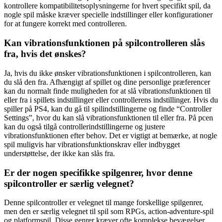
kontrollere kompatibilitetsoplysningerne for hvert specifikt spil, da
nogle spil måske kræver specielle indstillinger eller konfigurationer
for at fungere korrekt med controlleren.
Kan vibrationsfunktionen på spilcontrolleren slås
fra, hvis det ønskes?
Ja, hvis du ikke ønsker vibrationsfunktionen i spilcontrolleren, kan
du slå den fra. Afhængigt af spillet og dine personlige præferencer
kan du normalt finde muligheden for at slå vibrationsfunktionen til
eller fra i spillets indstillinger eller controllerens indstillinger. Hvis du
spiller på PS4, kan du gå til spilindstillingerne og finde “Controller
Settings”, hvor du kan slå vibrationsfunktionen til eller fra. På pcen
kan du også tilgå controllerindstillingerne og justere
vibrationsfunktionen efter behov. Det er vigtigt at bemærke, at nogle
spil muligvis har vibrationsfunktionskrav eller indbygget
understøttelse, der ikke kan slås fra.
Er der nogen specifikke spilgenrer, hvor denne
spilcontroller er særlig velegnet?
Denne spilcontroller er velegnet til mange forskellige spilgenrer,
men den er særlig velegnet til spil som RPGs, action-adventure-spil
og platformspil. Disse genrer kræver ofte komplekse bevægelser,