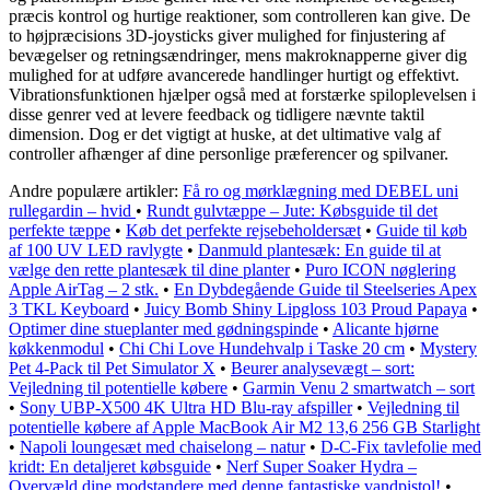
præcis kontrol og hurtige reaktioner, som controlleren kan give. De
to højpræcisions 3D-joysticks giver mulighed for finjustering af
bevægelser og retningsændringer, mens makroknapperne giver dig
mulighed for at udføre avancerede handlinger hurtigt og effektivt.
Vibrationsfunktionen hjælper også med at forstærke spiloplevelsen i
disse genrer ved at levere feedback og tidligere nævnte taktil
dimension. Dog er det vigtigt at huske, at det ultimative valg af
controller afhænger af dine personlige præferencer og spilvaner.
Andre populære artikler:
Få ro og mørklægning med DEBEL uni
rullegardin – hvid
•
Rundt gulvtæppe – Jute: Købsguide til det
perfekte tæppe
•
Køb det perfekte rejsebeholdersæt
•
Guide til køb
af 100 UV LED ravlygte
•
Danmuld plantesæk: En guide til at
vælge den rette plantesæk til dine planter
•
Puro ICON nøglering
Apple AirTag – 2 stk.
•
En Dybdegående Guide til Steelseries Apex
3 TKL Keyboard
•
Juicy Bomb Shiny Lipgloss 103 Proud Papaya
•
Optimer dine stueplanter med gødningspinde
•
Alicante hjørne
køkkenmodul
•
Chi Chi Love Hundehvalp i Taske 20 cm
•
Mystery
Pet 4-Pack til Pet Simulator X
•
Beurer analysevægt – sort:
Vejledning til potentielle købere
•
Garmin Venu 2 smartwatch – sort
•
Sony UBP-X500 4K Ultra HD Blu-ray afspiller
•
Vejledning til
potentielle købere af Apple MacBook Air M2 13,6 256 GB Starlight
•
Napoli loungesæt med chaiselong – natur
•
D-C-Fix tavlefolie med
kridt: En detaljeret købsguide
•
Nerf Super Soaker Hydra –
Overvæld dine modstandere med denne fantastiske vandpistol!
•