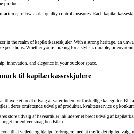
he product.
acturer] follows strict quality control measures. Each kapilærkasseskju
zer in the realm of kapilærkasseskjuler. With a strong heritage, an unwa
expectations. Whether youre looking for a stylish, durable, or environm
ip, innovation, and elegance in your outdoor space.
mark til kapilærkasseskjulere
t tilbyde et bredt udvalg af varer inden for forskellige kategorier. Bilka
jles i deres omfattende udvalg af produkter, kvalitetsservice og konkurr
es store udvalg af haveartikler inkluderer et bredt udvalg af kapilærkas
er noget for enhver smag hos Bilka.
vne til at vejlede og hjælpe forbrugere med at træffe det rigtige valg, 