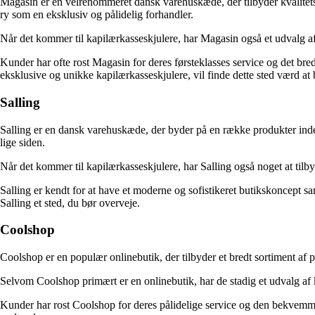
Magasin er en velrenommeret dansk varehuskæde, der tilbyder kvalitetspr
ry som en eksklusiv og pålidelig forhandler.
Når det kommer til kapilærkasseskjulere, har Magasin også et udvalg af
Kunder har ofte rost Magasin for deres førsteklasses service og det bred
eksklusive og unikke kapilærkasseskjulere, vil finde dette sted værd at
Salling
Salling er en dansk varehuskæde, der byder på en række produkter inde
lige siden.
Når det kommer til kapilærkasseskjulere, har Salling også noget at til
Salling er kendt for at have et moderne og sofistikeret butikskoncept sam
Salling et sted, du bør overveje.
Coolshop
Coolshop er en populær onlinebutik, der tilbyder et bredt sortiment af p
Selvom Coolshop primært er en onlinebutik, har de stadig et udvalg af k
Kunder har rost Coolshop for deres pålidelige service og den bekvemmel