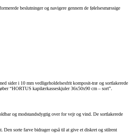
 informerede beslutninger og navigere gennem de følelsesmæssige
ed sider i 10 mm vedligeholdelsesfrit komposit-træ og sortlakerede
r du køber “HORTUS kapilærkasseskjuler 36x50x90 cm – sort”.
oldbar og modstandsdygtig over for vejr og vind. De sortlakerede
Den sorte farve bidrager også til at give et diskret og stilrent