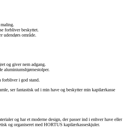
 maling.
e forbliver beskyttet.
ler udendørs område.
ejret og giver nem adgang.
de aluminiumshjørnestolper.
forbliver i god stand.
amle, ser fantastisk ud i min have og beskytter min kapilærkasse
rialer og har et moderne design, der passer ind i enhver have eller
tetisk og organiseret med HORTUS kapilærkasseskjuler.