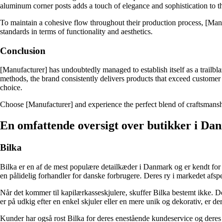
aluminum corner posts adds a touch of elegance and sophistication to t
To maintain a cohesive flow throughout their production process, [Manuf
standards in terms of functionality and aesthetics.
Conclusion
[Manufacturer] has undoubtedly managed to establish itself as a trailbla
methods, the brand consistently delivers products that exceed customer 
choice.
Choose [Manufacturer] and experience the perfect blend of craftsmansh
En omfattende oversigt over butikker i Dan
Bilka
Bilka er en af ​​de mest populære detailkæder i Danmark og er kendt for a
en pålidelig forhandler for danske forbrugere. Deres ry i markedet afspe
Når det kommer til kapilærkasseskjulere, skuffer Bilka bestemt ikke. Der
er på udkig efter en enkel skjuler eller en mere unik og dekorativ, er d
Kunder har også rost Bilka for deres enestående kundeservice og deres e