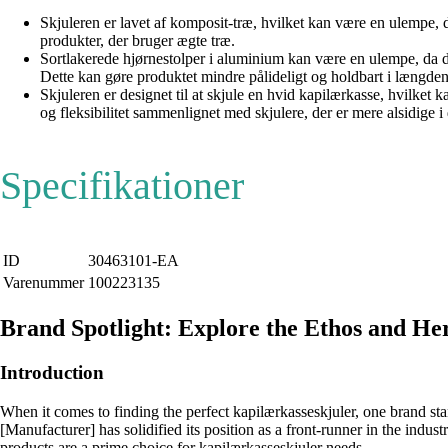
Skjuleren er lavet af komposit-træ, hvilket kan være en ulempe,
produkter, der bruger ægte træ.
Sortlakerede hjørnestolper i aluminium kan være en ulempe, da de
Dette kan gøre produktet mindre pålideligt og holdbart i længden
Skjuleren er designet til at skjule en hvid kapilærkasse, hvilke
og fleksibilitet sammenlignet med skjulere, der er mere alsidige i
Specifikationer
ID
30463101-EA
Varenummer
100223135
Brand Spotlight: Explore the Ethos and He
Introduction
When it comes to finding the perfect kapilærkasseskjuler, one brand st
[Manufacturer] has solidified its position as a front-runner in the indust
products are a prime choice for kapilærkasseskjuler needs.