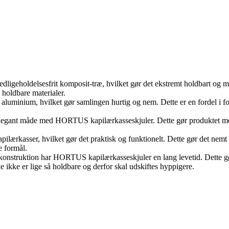
ligeholdelsesfrit komposit-træ, hvilket gør det ekstremt holdbart og mo
 holdbare materialer.
i aluminium, hvilket gør samlingen hurtig og nem. Dette er en fordel i 
legant måde med HORTUS kapilærkasseskjuler. Dette gør produktet mere
l kapilærkasser, hvilket gør det praktisk og funktionelt. Dette gør det n
e formål.
konstruktion har HORTUS kapilærkasseskjuler en lang levetid. Dette gør d
e ikke er lige så holdbare og derfor skal udskiftes hyppigere.