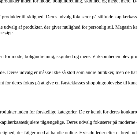
odukter inden for mode, boligindretning, skønhed og meget mere. Deres h
 produkter til rådighed. Deres udvalg fokuserer på stilfulde kapilærkas
e udvalg af produkter, der giver mulighed for personlig stil. Magasin ka
 besøge.
n for mode, boligindretning, skønhed og mere. Virksomheden blev grund
byde. Deres udvalg er måske ikke så stort som andre butikker, men de ha
t for deres fokus på at give en førsteklasses shoppingoplevelse til kunde
rodukter inden for forskellige kategorier. De er kendt for deres konkurr
apilærkasseskjulere tilgængelige. Deres udvalg fokuserer på moderne og 
ighed, der følger med at handle online. Hvis du leder efter et bredt ud