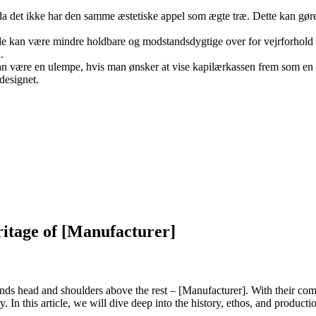
 da det ikke har den samme æstetiske appel som ægte træ. Dette kan gø
 kan være mindre holdbare og modstandsdygtige over for vejrforhold samm
.
t kan være en ulempe, hvis man ønsker at vise kapilærkassen frem som e
 designet.
ritage of [Manufacturer]
ands head and shoulders above the rest – [Manufacturer]. With their com
ry. In this article, we will dive deep into the history, ethos, and produc