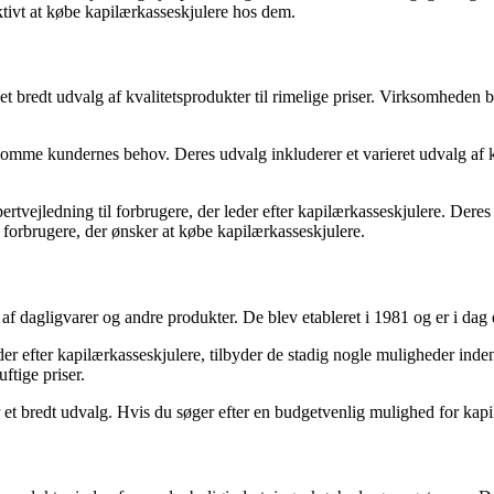
tivt at købe kapilærkasseskjulere hos dem.
 bredt udvalg af kvalitetsprodukter til rimelige priser. Virksomheden b
omme kundernes behov. Deres udvalg inkluderer et varieret udvalg af kap
pertvejledning til forbrugere, der leder efter kapilærkasseskjulere. Der
r forbrugere, der ønsker at købe kapilærkasseskjulere.
af dagligvarer og andre produkter. De blev etableret i 1981 og er i dag 
er efter kapilærkasseskjulere, tilbyder de stadig nogle muligheder ind
ftige priser.
r et bredt udvalg. Hvis du søger efter en budgetvenlig mulighed for kapil