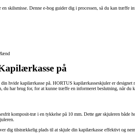
er en skilsmisse. Denne e-bog guider dig i processen, så du kan træffe
Mænd
 Kapilærkasse på
e din hvide kapilærkasse på. HORTUS kapilærkasseskjuler er designet m
ion, du har brug for, for at kunne træffe en informeret beslutning, nå
sfrit komposit-træ i en tykkelse på 10 mm. Dette gør skjuleren både h
juleren.
ig tilstrækkelig plads til at skjule din kapilærkasse effektivt og nemt. 