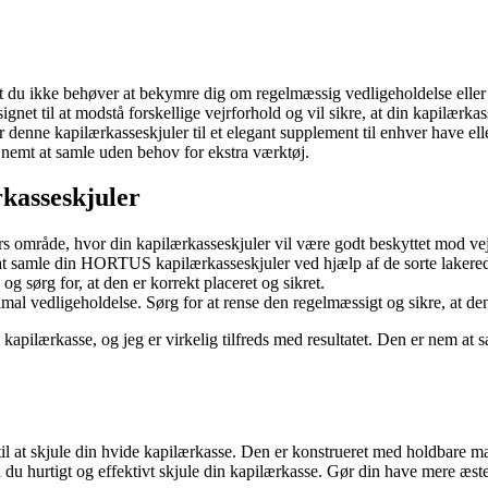
t du ikke behøver at bekymre dig om regelmæssig vedligeholdelse eller
t til at modstå forskellige vejrforhold og vil sikre, at din kapilærkass
 denne kapilærkasseskjuler til et elegant supplement til enhver have el
 nemt at samle uden behov for ekstra værktøj.
kasseskjuler
dørs område, hvor din kapilærkasseskjuler vil være godt beskyttet mod v
 at samle din HORTUS kapilærkasseskjuler ved hjælp af de sorte lakere
og sørg for, at den er korrekt placeret og sikret.
vedligeholdelse. Sørg for at rense den regelmæssigt og sikre, at den 
pilærkasse, og jeg er virkelig tilfreds med resultatet. Den er nem at s
at skjule din hvide kapilærkasse. Den er konstrueret med holdbare mate
u hurtigt og effektivt skjule din kapilærkasse. Gør din have mere æs