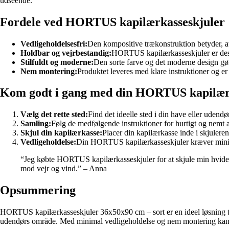
udseende.
Fordele ved HORTUS kapilærkasseskjuler
Vedligeholdelsesfri:
Den kompositive trækonstruktion betyder, a
Holdbar og vejrbestandig:
HORTUS kapilærkasseskjuler er designe
Stilfuldt og moderne:
Den sorte farve og det moderne design gør
Nem montering:
Produktet leveres med klare instruktioner og er
Kom godt i gang med din HORTUS kapilær
Vælg det rette sted:
Find det ideelle sted i din have eller uden
Samling:
Følg de medfølgende instruktioner for hurtigt og nemt
Skjul din kapilærkasse:
Placer din kapilærkasse inde i skjuleren 
Vedligeholdelse:
Din HORTUS kapilærkasseskjuler kræver minimal 
“Jeg købte HORTUS kapilærkasseskjuler for at skjule min hvide ka
mod vejr og vind.” – Anna
Opsummering
HORTUS kapilærkasseskjuler 36x50x90 cm – sort er en ideel løsning til 
udendørs område. Med minimal vedligeholdelse og nem montering kan d