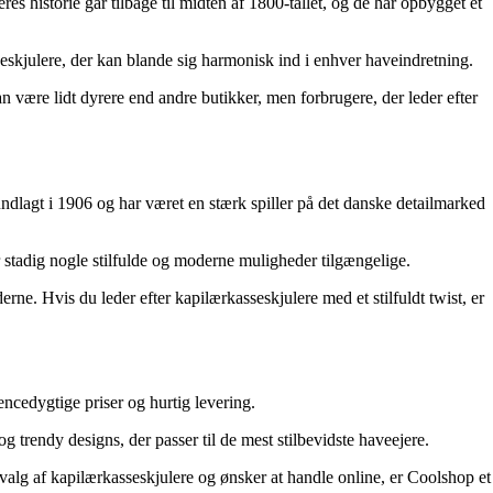
istorie går tilbage til midten af ​​1800-tallet, og de har opbygget et
seskjulere, der kan blande sig harmonisk ind i enhver haveindretning.
n være lidt dyrere end andre butikker, men forbrugere, der leder efter
lagt i 1906 og har været en stærk spiller på det danske detailmarked
r stadig nogle stilfulde og moderne muligheder tilgængelige.
rne. Hvis du leder efter kapilærkasseskjulere med et stilfuldt twist, er
encedygtige priser og hurtig levering.
trendy designs, der passer til de mest stilbevidste haveejere.
valg af kapilærkasseskjulere og ønsker at handle online, er Coolshop et