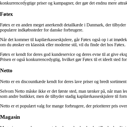
konkurrencedygtige priser og kampagner, der gør det endnu mere attrak
Føtex
Føtex er en anden meget anerkendt detailkæde i Danmark, der tilbyder et
populære indkøbssteder for danske forbrugere.
Når det kommer til kapilærkasseskjulere, går Føtex også op i at imødek
om du ønsker en klassisk eller moderne stil, vil du finde det hos Føtex.
Føtex er kendt for deres god kundeservice og deres evne til at give eks
Prisen er også konkurrencedygtig, hvilket gør Føtex til et ideelt sted fo
Netto
Netto er en discountkæde kendt for deres lave priser og bredt sortiment 
Selvom Netto måske ikke er det første sted, man tænker på, når man led
som andre butikker, men de tilbyder stadig kapilærkasseskjulere til fornu
Netto er et populært valg for mange forbrugere, der prioriterer pris ove
Magasin