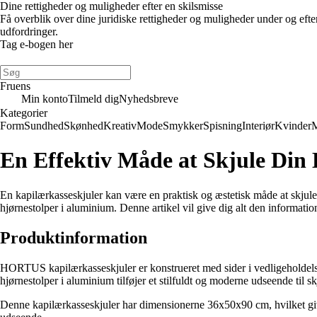
Dine rettigheder og muligheder efter en skilsmisse
Få overblik over dine juridiske rettigheder og muligheder under og eft
udfordringer.
Tag e-bogen her
Fruens
Min konto
Tilmeld dig
Nyhedsbreve
Kategorier
Form
Sundhed
Skønhed
Kreativ
Mode
Smykker
Spisning
Interiør
Kvinder
En Effektiv Måde at Skjule Din
En kapilærkasseskjuler kan være en praktisk og æstetisk måde at skjul
hjørnestolper i aluminium. Denne artikel vil give dig alt den informat
Produktinformation
HORTUS kapilærkasseskjuler er konstrueret med sider i vedligeholdelse
hjørnestolper i aluminium tilføjer et stilfuldt og moderne udseende til sk
Denne kapilærkasseskjuler har dimensionerne 36x50x90 cm, hvilket giver d