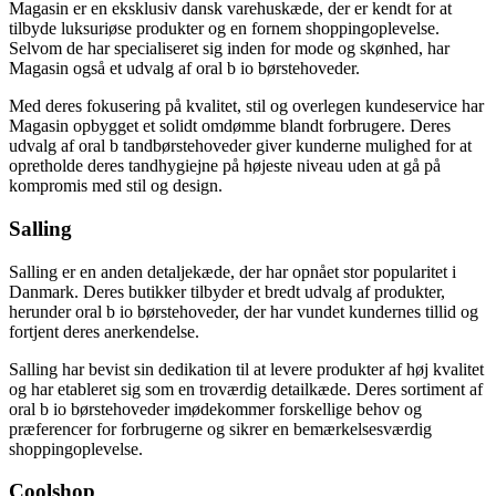
Magasin er en eksklusiv dansk varehuskæde, der er kendt for at
tilbyde luksuriøse produkter og en fornem shoppingoplevelse.
Selvom de har specialiseret sig inden for mode og skønhed, har
Magasin også et udvalg af oral b io børstehoveder.
Med deres fokusering på kvalitet, stil og overlegen kundeservice har
Magasin opbygget et solidt omdømme blandt forbrugere. Deres
udvalg af oral b tandbørstehoveder giver kunderne mulighed for at
opretholde deres tandhygiejne på højeste niveau uden at gå på
kompromis med stil og design.
Salling
Salling er en anden detaljekæde, der har opnået stor popularitet i
Danmark. Deres butikker tilbyder et bredt udvalg af produkter,
herunder oral b io børstehoveder, der har vundet kundernes tillid og
fortjent deres anerkendelse.
Salling har bevist sin dedikation til at levere produkter af høj kvalitet
og har etableret sig som en troværdig detailkæde. Deres sortiment af
oral b io børstehoveder imødekommer forskellige behov og
præferencer for forbrugerne og sikrer en bemærkelsesværdig
shoppingoplevelse.
Coolshop