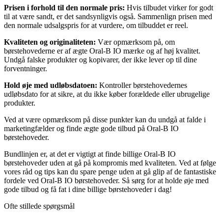
Prisen i forhold til den normale pris:
Hvis tilbudet virker for godt
til at være sandt, er det sandsynligvis også. Sammenlign prisen med
den normale udsalgspris for at vurdere, om tilbuddet er reel.
Kvaliteten og originaliteten:
Vær opmærksom på, om
børstehovederne er af ægte Oral-B IO mærke og af høj kvalitet.
Undgå falske produkter og kopivarer, der ikke lever op til dine
forventninger.
Hold øje med udløbsdatoen:
Kontroller børstehovedernes
udløbsdato for at sikre, at du ikke køber forældede eller ubrugelige
produkter.
Ved at være opmærksom på disse punkter kan du undgå at falde i
marketingfælder og finde ægte gode tilbud på Oral-B IO
børstehoveder.
Bundlinjen er, at det er vigtigt at finde billige Oral-B IO
børstehoveder uden at gå på kompromis med kvaliteten. Ved at følge
vores råd og tips kan du spare penge uden at gå glip af de fantastiske
fordele ved Oral-B IO børstehoveder. Så sørg for at holde øje med
gode tilbud og få fat i dine billige børstehoveder i dag!
Ofte stillede spørgsmål