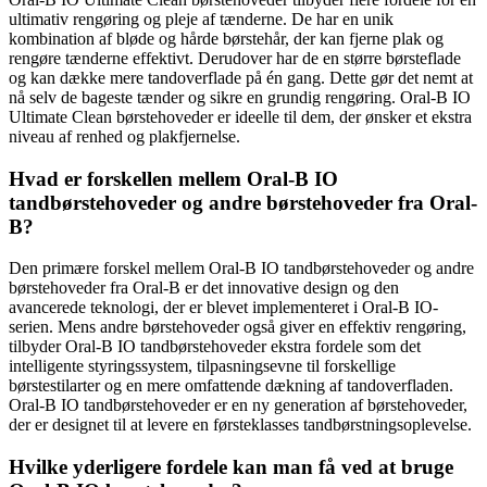
ultimativ rengøring og pleje af tænderne. De har en unik
kombination af bløde og hårde børstehår, der kan fjerne plak og
rengøre tænderne effektivt. Derudover har de en større børsteflade
og kan dække mere tandoverflade på én gang. Dette gør det nemt at
nå selv de bageste tænder og sikre en grundig rengøring. Oral-B IO
Ultimate Clean børstehoveder er ideelle til dem, der ønsker et ekstra
niveau af renhed og plakfjernelse.
Hvad er forskellen mellem Oral-B IO
tandbørstehoveder og andre børstehoveder fra Oral-
B?
Den primære forskel mellem Oral-B IO tandbørstehoveder og andre
børstehoveder fra Oral-B er det innovative design og den
avancerede teknologi, der er blevet implementeret i Oral-B IO-
serien. Mens andre børstehoveder også giver en effektiv rengøring,
tilbyder Oral-B IO tandbørstehoveder ekstra fordele som det
intelligente styringssystem, tilpasningsevne til forskellige
børstestilarter og en mere omfattende dækning af tandoverfladen.
Oral-B IO tandbørstehoveder er en ny generation af børstehoveder,
der er designet til at levere en førsteklasses tandbørstningsoplevelse.
Hvilke yderligere fordele kan man få ved at bruge