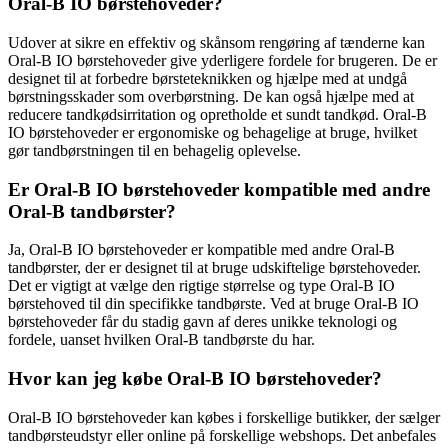
Oral-B IO børstehoveder?
Udover at sikre en effektiv og skånsom rengøring af tænderne kan
Oral-B IO børstehoveder give yderligere fordele for brugeren. De er
designet til at forbedre børsteteknikken og hjælpe med at undgå
børstningsskader som overbørstning. De kan også hjælpe med at
reducere tandkødsirritation og opretholde et sundt tandkød. Oral-B
IO børstehoveder er ergonomiske og behagelige at bruge, hvilket
gør tandbørstningen til en behagelig oplevelse.
Er Oral-B IO børstehoveder kompatible med andre
Oral-B tandbørster?
Ja, Oral-B IO børstehoveder er kompatible med andre Oral-B
tandbørster, der er designet til at bruge udskiftelige børstehoveder.
Det er vigtigt at vælge den rigtige størrelse og type Oral-B IO
børstehoved til din specifikke tandbørste. Ved at bruge Oral-B IO
børstehoveder får du stadig gavn af deres unikke teknologi og
fordele, uanset hvilken Oral-B tandbørste du har.
Hvor kan jeg købe Oral-B IO børstehoveder?
Oral-B IO børstehoveder kan købes i forskellige butikker, der sælger
tandbørsteudstyr eller online på forskellige webshops. Det anbefales