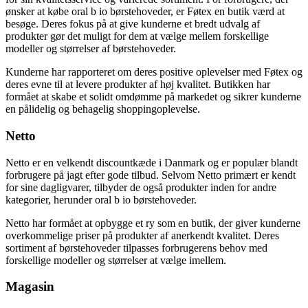
ønsker at købe oral b io børstehoveder, er Føtex en butik værd at
besøge. Deres fokus på at give kunderne et bredt udvalg af
produkter gør det muligt for dem at vælge mellem forskellige
modeller og størrelser af børstehoveder.
Kunderne har rapporteret om deres positive oplevelser med Føtex og
deres evne til at levere produkter af høj kvalitet. Butikken har
formået at skabe et solidt omdømme på markedet og sikrer kunderne
en pålidelig og behagelig shoppingoplevelse.
Netto
Netto er en velkendt discountkæde i Danmark og er populær blandt
forbrugere på jagt efter gode tilbud. Selvom Netto primært er kendt
for sine dagligvarer, tilbyder de også produkter inden for andre
kategorier, herunder oral b io børstehoveder.
Netto har formået at opbygge et ry som en butik, der giver kunderne
overkommelige priser på produkter af anerkendt kvalitet. Deres
sortiment af børstehoveder tilpasses forbrugerens behov med
forskellige modeller og størrelser at vælge imellem.
Magasin