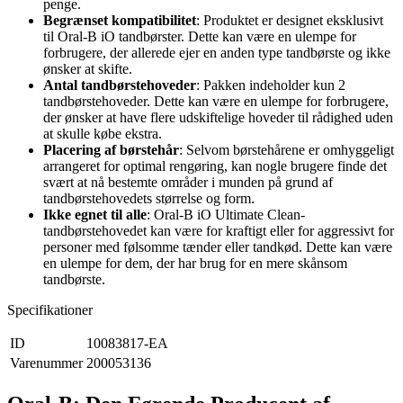
penge.
Begrænset kompatibilitet
: Produktet er designet eksklusivt
til Oral-B iO tandbørster. Dette kan være en ulempe for
forbrugere, der allerede ejer en anden type tandbørste og ikke
ønsker at skifte.
Antal tandbørstehoveder
: Pakken indeholder kun 2
tandbørstehoveder. Dette kan være en ulempe for forbrugere,
der ønsker at have flere udskiftelige hoveder til rådighed uden
at skulle købe ekstra.
Placering af børstehår
: Selvom børstehårene er omhyggeligt
arrangeret for optimal rengøring, kan nogle brugere finde det
svært at nå bestemte områder i munden på grund af
tandbørstehovedets størrelse og form.
Ikke egnet til alle
: Oral-B iO Ultimate Clean-
tandbørstehovedet kan være for kraftigt eller for aggressivt for
personer med følsomme tænder eller tandkød. Dette kan være
en ulempe for dem, der har brug for en mere skånsom
tandbørste.
Specifikationer
ID
10083817-EA
Varenummer
200053136