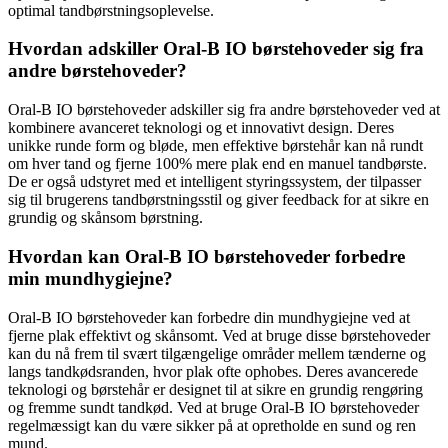
optimal tandbørstningsoplevelse.
Hvordan adskiller Oral-B IO børstehoveder sig fra
andre børstehoveder?
Oral-B IO børstehoveder adskiller sig fra andre børstehoveder ved at
kombinere avanceret teknologi og et innovativt design. Deres
unikke runde form og bløde, men effektive børstehår kan nå rundt
om hver tand og fjerne 100% mere plak end en manuel tandbørste.
De er også udstyret med et intelligent styringssystem, der tilpasser
sig til brugerens tandbørstningsstil og giver feedback for at sikre en
grundig og skånsom børstning.
Hvordan kan Oral-B IO børstehoveder forbedre
min mundhygiejne?
Oral-B IO børstehoveder kan forbedre din mundhygiejne ved at
fjerne plak effektivt og skånsomt. Ved at bruge disse børstehoveder
kan du nå frem til svært tilgængelige områder mellem tænderne og
langs tandkødsranden, hvor plak ofte ophobes. Deres avancerede
teknologi og børstehår er designet til at sikre en grundig rengøring
og fremme sundt tandkød. Ved at bruge Oral-B IO børstehoveder
regelmæssigt kan du være sikker på at opretholde en sund og ren
mund.