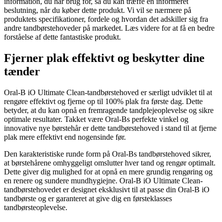
information, du har brug for, så du kan træffe en informeret
beslutning, når du køber dette produkt. Vi vil se nærmere på
produktets specifikationer, fordele og hvordan det adskiller sig fra
andre tandbørstehoveder på markedet. Læs videre for at få en bedre
forståelse af dette fantastiske produkt.
Fjerner plak effektivt og beskytter dine
tænder
Oral-B iO Ultimate Clean-tandbørstehoved er særligt udviklet til at
rengøre effektivt og fjerne op til 100% plak fra første dag. Dette
betyder, at du kan opnå en fremragende tandplejeoplevelse og sikre
optimale resultater. Takket være Oral-Bs perfekte vinkel og
innovative nye børstehår er dette tandbørstehoved i stand til at fjerne
plak mere effektivt end nogensinde før.
Den karakteristiske runde form på Oral-Bs tandbørstehoved sikrer,
at børstehårene omhyggeligt omslutter hver tand og rengør optimalt.
Dette giver dig mulighed for at opnå en mere grundig rengøring og
en renere og sundere mundhygiejne. Oral-B iO Ultimate Clean-
tandbørstehovedet er designet eksklusivt til at passe din Oral-B iO
tandbørste og er garanteret at give dig en førsteklasses
tandbørsteoplevelse.