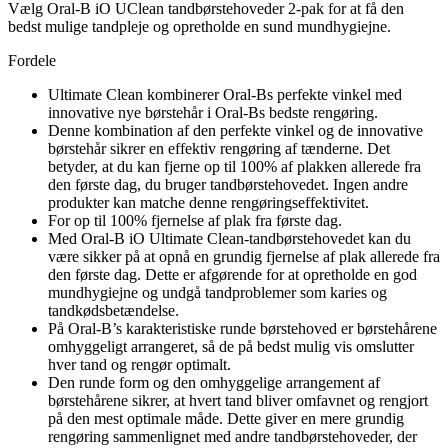
Vælg Oral-B iO UClean tandbørstehoveder 2-pak for at få den
bedst mulige tandpleje og opretholde en sund mundhygiejne.
Fordele
Ultimate Clean kombinerer Oral-Bs perfekte vinkel med
innovative nye børstehår i Oral-Bs bedste rengøring.
Denne kombination af den perfekte vinkel og de innovative
børstehår sikrer en effektiv rengøring af tænderne. Det
betyder, at du kan fjerne op til 100% af plakken allerede fra
den første dag, du bruger tandbørstehovedet. Ingen andre
produkter kan matche denne rengøringseffektivitet.
For op til 100% fjernelse af plak fra første dag.
Med Oral-B iO Ultimate Clean-tandbørstehovedet kan du
være sikker på at opnå en grundig fjernelse af plak allerede fra
den første dag. Dette er afgørende for at opretholde en god
mundhygiejne og undgå tandproblemer som karies og
tandkødsbetændelse.
På Oral-B’s karakteristiske runde børstehoved er børstehårene
omhyggeligt arrangeret, så de på bedst mulig vis omslutter
hver tand og rengør optimalt.
Den runde form og den omhyggelige arrangement af
børstehårene sikrer, at hvert tand bliver omfavnet og rengjort
på den mest optimale måde. Dette giver en mere grundig
rengøring sammenlignet med andre tandbørstehoveder, der