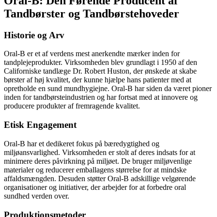
Oral-B: Den Førende Producent af
Tandbørster og Tandbørstehoveder
Historie og Arv
Oral-B er et af verdens mest anerkendte mærker inden for
tandplejeprodukter. Virksomheden blev grundlagt i 1950 af den
Californiske tandlæge Dr. Robert Huston, der ønskede at skabe
børster af høj kvalitet, der kunne hjælpe hans patienter med at
opretholde en sund mundhygiejne. Oral-B har siden da været pioner
inden for tandbørsteindustrien og har fortsat med at innovere og
producere produkter af fremragende kvalitet.
Etisk Engagement
Oral-B har et dedikeret fokus på bæredygtighed og
miljøansvarlighed. Virksomheden er stolt af deres indsats for at
minimere deres påvirkning på miljøet. De bruger miljøvenlige
materialer og reducerer emballagens størrelse for at mindske
affaldsmængden. Desuden støtter Oral-B adskillige velgørende
organisationer og initiativer, der arbejder for at forbedre oral
sundhed verden over.
Produktionsmetoder