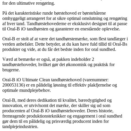
for den ultimative rengøring.
På det karakteristiske runde børstehoved er børstehårene
omhyggeligt arrangeret for at sikre optimal omslutning og rengøring
af hver tand. Tandbørstehovederne er eksklusivt designet til at passe
til Oral-B iO tandbørsten og garanterer en enestående oplevelse.
Oral-B er stolt af at være det tandbørstemærke, som flest tandlæger i
verden anbefaler. Dette betyder, at du kan have fuld tillid til Oral-Bs
produkter og vide, at du får det bedste inden for oral sundhed.
Værd at bemærke er også, at pakken indeholder 2
tandbørstehoveder, hvilket gør det økonomisk og praktisk for
brugerne.
Oral-B iO Ultimate Clean tandbørstehoved (varenummer:
200053136) er en pålidelig løsning til effektiv plakfjernelse og
optimale mundplejebehov.
Oral-B, med deres dedikation til kvalitet, bæredygtighed og
innovation, er utvivlsomt det mærke, der skiller sig ud som
producenten af Oral-B iO tandbørstehoveder. Deres historie,
fremragende produktionsteknikker og engagement i oral sundhed
gør dem til en pålidelig og prisværdig producent inden for
tandplejeindustrien.