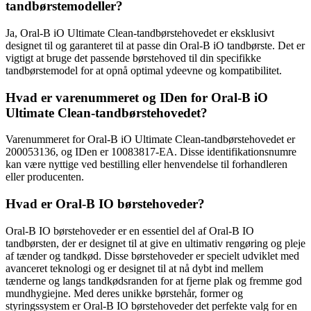
tandbørstemodeller?
Ja, Oral-B iO Ultimate Clean-tandbørstehovedet er eksklusivt
designet til og garanteret til at passe din Oral-B iO tandbørste. Det er
vigtigt at bruge det passende børstehoved til din specifikke
tandbørstemodel for at opnå optimal ydeevne og kompatibilitet.
Hvad er varenummeret og IDen for Oral-B iO
Ultimate Clean-tandbørstehovedet?
Varenummeret for Oral-B iO Ultimate Clean-tandbørstehovedet er
200053136, og IDen er 10083817-EA. Disse identifikationsnumre
kan være nyttige ved bestilling eller henvendelse til forhandleren
eller producenten.
Hvad er Oral-B IO børstehoveder?
Oral-B IO børstehoveder er en essentiel del af Oral-B IO
tandbørsten, der er designet til at give en ultimativ rengøring og pleje
af tænder og tandkød. Disse børstehoveder er specielt udviklet med
avanceret teknologi og er designet til at nå dybt ind mellem
tænderne og langs tandkødsranden for at fjerne plak og fremme god
mundhygiejne. Med deres unikke børstehår, former og
styringssystem er Oral-B IO børstehoveder det perfekte valg for en