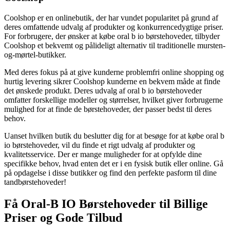
Coolshop er en onlinebutik, der har vundet popularitet på grund af
deres omfattende udvalg af produkter og konkurrencedygtige priser.
For forbrugere, der ønsker at købe oral b io børstehoveder, tilbyder
Coolshop et bekvemt og pålideligt alternativ til traditionelle mursten-
og-mørtel-butikker.
Med deres fokus på at give kunderne problemfri online shopping og
hurtig levering sikrer Coolshop kunderne en bekvem måde at finde
det ønskede produkt. Deres udvalg af oral b io børstehoveder
omfatter forskellige modeller og størrelser, hvilket giver forbrugerne
mulighed for at finde de børstehoveder, der passer bedst til deres
behov.
Uanset hvilken butik du beslutter dig for at besøge for at købe oral b
io børstehoveder, vil du finde et rigt udvalg af produkter og
kvalitetsservice. Der er mange muligheder for at opfylde dine
specifikke behov, hvad enten det er i en fysisk butik eller online. Gå
på opdagelse i disse butikker og find den perfekte pasform til dine
tandbørstehoveder!
Få Oral-B IO Børstehoveder til Billige
Priser og Gode Tilbud