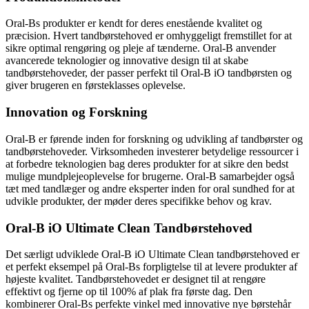
Oral-Bs produkter er kendt for deres enestående kvalitet og
præcision. Hvert tandbørstehoved er omhyggeligt fremstillet for at
sikre optimal rengøring og pleje af tænderne. Oral-B anvender
avancerede teknologier og innovative design til at skabe
tandbørstehoveder, der passer perfekt til Oral-B iO tandbørsten og
giver brugeren en førsteklasses oplevelse.
Innovation og Forskning
Oral-B er førende inden for forskning og udvikling af tandbørster og
tandbørstehoveder. Virksomheden investerer betydelige ressourcer i
at forbedre teknologien bag deres produkter for at sikre den bedst
mulige mundplejeoplevelse for brugerne. Oral-B samarbejder også
tæt med tandlæger og andre eksperter inden for oral sundhed for at
udvikle produkter, der møder deres specifikke behov og krav.
Oral-B iO Ultimate Clean Tandbørstehoved
Det særligt udviklede Oral-B iO Ultimate Clean tandbørstehoved er
et perfekt eksempel på Oral-Bs forpligtelse til at levere produkter af
højeste kvalitet. Tandbørstehovedet er designet til at rengøre
effektivt og fjerne op til 100% af plak fra første dag. Den
kombinerer Oral-Bs perfekte vinkel med innovative nye børstehår