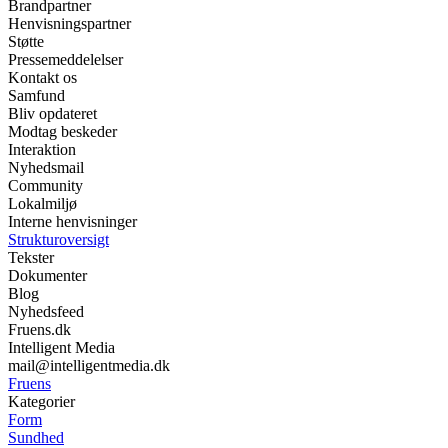
Brandpartner
Henvisningspartner
Støtte
Pressemeddelelser
Kontakt os
Samfund
Bliv opdateret
Modtag beskeder
Interaktion
Nyhedsmail
Community
Lokalmiljø
Interne henvisninger
Strukturoversigt
Tekster
Dokumenter
Blog
Nyhedsfeed
Fruens.dk
Intelligent Media
mail@intelligentmedia.dk
Fruens
Kategorier
Form
Sundhed