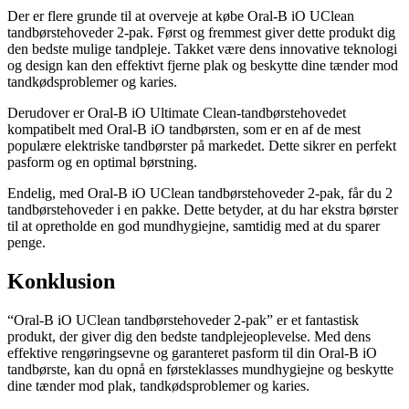
Der er flere grunde til at overveje at købe Oral-B iO UClean
tandbørstehoveder 2-pak. Først og fremmest giver dette produkt dig
den bedste mulige tandpleje. Takket være dens innovative teknologi
og design kan den effektivt fjerne plak og beskytte dine tænder mod
tandkødsproblemer og karies.
Derudover er Oral-B iO Ultimate Clean-tandbørstehovedet
kompatibelt med Oral-B iO tandbørsten, som er en af de mest
populære elektriske tandbørster på markedet. Dette sikrer en perfekt
pasform og en optimal børstning.
Endelig, med Oral-B iO UClean tandbørstehoveder 2-pak, får du 2
tandbørstehoveder i en pakke. Dette betyder, at du har ekstra børster
til at opretholde en god mundhygiejne, samtidig med at du sparer
penge.
Konklusion
“Oral-B iO UClean tandbørstehoveder 2-pak” er et fantastisk
produkt, der giver dig den bedste tandplejeoplevelse. Med dens
effektive rengøringsevne og garanteret pasform til din Oral-B iO
tandbørste, kan du opnå en førsteklasses mundhygiejne og beskytte
dine tænder mod plak, tandkødsproblemer og karies.