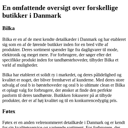
En omfattende oversigt over forskellige
butikker i Danmark
Bilka
Bilka er en af de mest kendte detailkæder i Danmark og har etableret
sig som en af de førende butikker inden for en bred vifte af
produkter. Deres sortiment spænder lige fra dagligvarer til mode,
elektronik og meget mere. For forbrugere, der søger efter det
specifikke produkt inden for tandbørstehoveder, tilbyder Bilka et
væld af muligheder.
Bilka har etableret et solidt ry i markedet, og deres pålidelighed og
kvalitet er noget, der bliver fremhævet af kunderne. Med deres store
udvalg af oral b io børstehoveder og oral b io ultimate clean er Bilka
et oplagt valg for forbrugere, der ønsker at finde den perfekte
pasform til deres tandbørste. Butikken fokuserer på at tilbyde
produkter, der er af høj kvalitet og til en konkurrencedygtig pris.
Føtex
Føtex er en anden velrenommeret detailkæde i Danmark og er kendt
for sin kvalitetsservice og varierede sortiment. For forbrugere, der