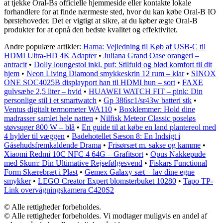
at tjekke Oral-Bs officielle hjemmeside eller kontakte lokale
forhandlere for at finde nærmeste sted, hvor du kan købe Oral-B IO
børstehoveder. Det er vigtigt at sikre, at du køber ægte Oral-B
produkter for at opnå den bedste kvalitet og effektivitet.
Andre populære artikler:
Hama: Vejledning til Køb af USB-C til
HDMI Ultra-HD 4K Adapter
•
Juliana Grand Oase orangeri –
antracit
•
Dolly loungestol inkl. puf: Stilfuld og blød komfort til dit
hjem
•
Neon Living Diamond smykkeskrin 12 rum – klar
•
SINOX
ONE SOC4025B displayport han til HDMI hun – sort
•
FAXE
gulvsæbe 2,5 liter – hvid
•
HUAWEI WATCH FIT – pink: Din
personlige stil i et smartwatch
•
Gp 386sc1/sr43w batteri stk
•
Ventus digitalt termometer WA110
•
Boxklemmer: Hold dine
madrasser samlet hele natten
•
Nilfisk Meteor Classic poseløs
støvsuger 800 W – blå
•
En guide til at købe en land plantereol med
4 hylder til væggen
•
Badehotellet Sæson 8: En Indsigt i
Gåsehudsfremkaldende Drama
•
Frisørsæt m. sakse og kamme
•
Xiaomi Redmi 10C NFC 4 64G – Grafitsort
•
Opus Nakkepude
med Skum: Din Ultimative Rejsefølgesvend
•
Fiskars Functional
Form Skærebræt i Plast
•
Gemex Galaxy sæt – lav dine egne
smykker
•
LEGO Creator Expert blomsterbuket 10280
•
Tapo TP-
Link overvågningskamera C420S2
© Alle rettigheder forbeholdes.
© Alle rettigheder forbeholdes. Vi modtager muligvis en andel af