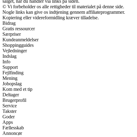
salget, når du handler via links på siden.
© Vi forbeholder os alle rettigheder til materialet på denne side.
Nogle links kan give os indtjening gennem affiliateprogrammer.
Kopiering eller videreformidling kræver tilladelse.
Bidrag
Gratis ressourcer
Særpriser
Kundeanmeldelser
Shoppingguides
Vejledninger
Indslag
Info
Support
Fejlfinding
Mening
Jobopslag
Kom med et tip
Deltager
Brugerprofil
Service
Takster
Goder
Apps
Fællesskab
Annoncør