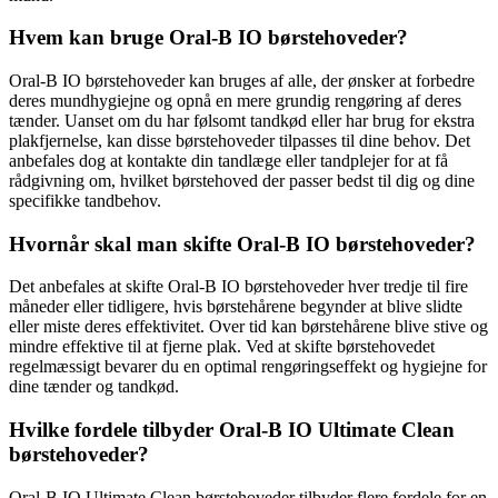
Hvem kan bruge Oral-B IO børstehoveder?
Oral-B IO børstehoveder kan bruges af alle, der ønsker at forbedre
deres mundhygiejne og opnå en mere grundig rengøring af deres
tænder. Uanset om du har følsomt tandkød eller har brug for ekstra
plakfjernelse, kan disse børstehoveder tilpasses til dine behov. Det
anbefales dog at kontakte din tandlæge eller tandplejer for at få
rådgivning om, hvilket børstehoved der passer bedst til dig og dine
specifikke tandbehov.
Hvornår skal man skifte Oral-B IO børstehoveder?
Det anbefales at skifte Oral-B IO børstehoveder hver tredje til fire
måneder eller tidligere, hvis børstehårene begynder at blive slidte
eller miste deres effektivitet. Over tid kan børstehårene blive stive og
mindre effektive til at fjerne plak. Ved at skifte børstehovedet
regelmæssigt bevarer du en optimal rengøringseffekt og hygiejne for
dine tænder og tandkød.
Hvilke fordele tilbyder Oral-B IO Ultimate Clean
børstehoveder?
Oral-B IO Ultimate Clean børstehoveder tilbyder flere fordele for en