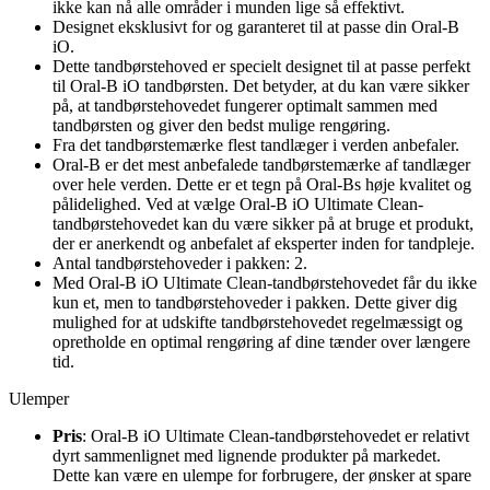
ikke kan nå alle områder i munden lige så effektivt.
Designet eksklusivt for og garanteret til at passe din Oral-B
iO.
Dette tandbørstehoved er specielt designet til at passe perfekt
til Oral-B iO tandbørsten. Det betyder, at du kan være sikker
på, at tandbørstehovedet fungerer optimalt sammen med
tandbørsten og giver den bedst mulige rengøring.
Fra det tandbørstemærke flest tandlæger i verden anbefaler.
Oral-B er det mest anbefalede tandbørstemærke af tandlæger
over hele verden. Dette er et tegn på Oral-Bs høje kvalitet og
pålidelighed. Ved at vælge Oral-B iO Ultimate Clean-
tandbørstehovedet kan du være sikker på at bruge et produkt,
der er anerkendt og anbefalet af eksperter inden for tandpleje.
Antal tandbørstehoveder i pakken: 2.
Med Oral-B iO Ultimate Clean-tandbørstehovedet får du ikke
kun et, men to tandbørstehoveder i pakken. Dette giver dig
mulighed for at udskifte tandbørstehovedet regelmæssigt og
opretholde en optimal rengøring af dine tænder over længere
tid.
Ulemper
Pris
: Oral-B iO Ultimate Clean-tandbørstehovedet er relativt
dyrt sammenlignet med lignende produkter på markedet.
Dette kan være en ulempe for forbrugere, der ønsker at spare