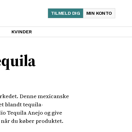
TILMELD DIG
MIN KONTO
KVINDER
equila
markedet. Denne mexicanske
et blandt tequila-
lio Tequila Anejo og give
, når du køber produktet.