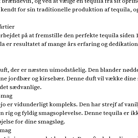
brændevin, og ved at vælge en tequila fra sit oprin
 kendt for sin traditionelle produktion af tequila, 
årtier
rbejdet på at fremstille den perfekte tequila siden 1
la er resultatet af mange års erfaring og dedikation 
duft, der er næsten uimodståelig. Den blander nødd
dne jordbær og kirsebær. Denne duft vil vække dine
det sædvanlige.
 smag
o er vidunderligt kompleks. Den har strejf af vani
en rig og fyldig smagsoplevelse. Denne tequila er ik
jelse for dine smagsløg.
rsmag