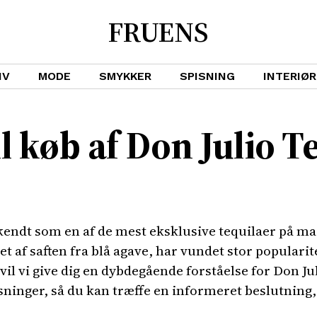
FRUENS
IV
MODE
SMYKKER
SPISNING
INTERIØR
l køb af Don Julio T
 kendt som en af de mest eksklusive tequilaer på 
t af saften fra blå agave, har vundet stor popularit
 vil vi give dig en dybdegående forståelse for Don Ju
sninger, så du kan træffe en informeret beslutning