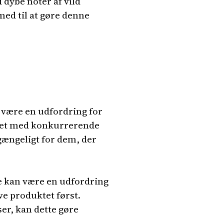
 dybe noter af vild
med til at gøre denne
 være en udfordring for
gnet med konkurrerende
gængeligt for dem, der
te kan være en udfordring
e produktet først.
er, kan dette gøre