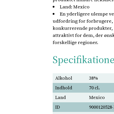
Land: Mexico
En yderligere ulempe ved
udfordring for forbrugere,
konkurrerende produkter, d
attraktivt for dem, der ønsk
forskellige regioner.
Specifikation
Alkohol
38%
Indhold
70 cl.
Land
Mexico
ID
9000120528