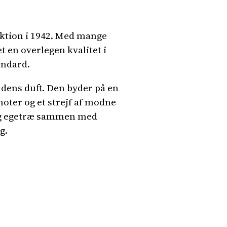
uktion i 1942. Med mange
t en overlegen kvalitet i
andard.
dens duft. Den byder på en
oter og et strejf af modne
 og egetræ sammen med
g.