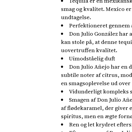
Tequila er en mexikansk 
smag og kvalitet. Mexico er
undtagelse.
Perfektioneret gennem 
Don Julio González har a
kan stole på, at denne tequi
uovertruffen kvalitet.
Uimodståelig duft
Don Julio Añejo har en 
subtile noter af citrus, mo
en smagsoplevelse ud over 
Vidunderligt kompleks
Smagen af Don Julio Añej
af flødekaramel, der giver 
spiritus, men en ægte fornø
Ren og let krydret efte