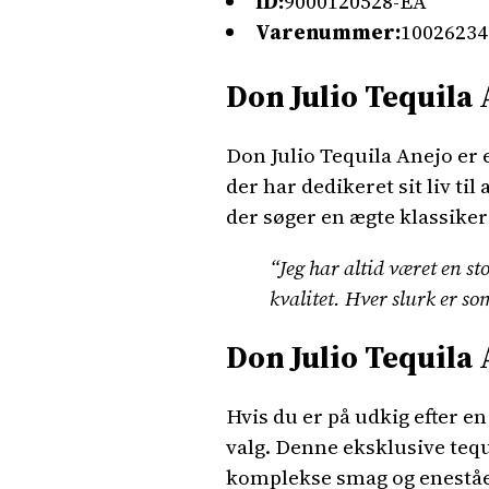
ID:
9000120528-EA
Varenummer:
10026234
Don Julio Tequila 
Don Julio Tequila Anejo er 
der har dedikeret sit liv til
der søger en ægte klassiker
“Jeg har altid været en s
kvalitet. Hver slurk er s
Don Julio Tequila 
Hvis du er på udkig efter e
valg. Denne eksklusive tequi
komplekse smag og eneståen