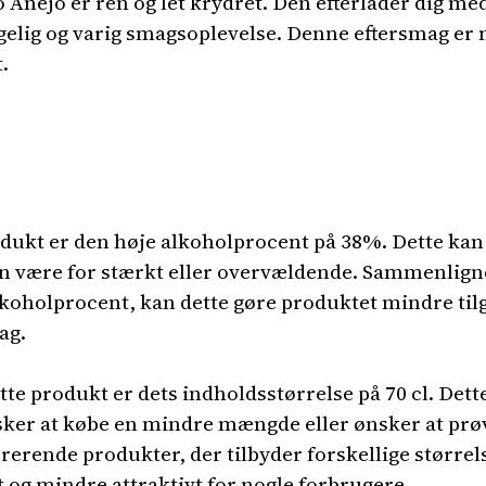
 Añejo er ren og let krydret. Den efterlader dig med
gelig og varig smagsoplevelse. Denne eftersmag er 
.
dukt er den høje alkoholprocent på 38%. Dette kan
kan være for stærkt eller overvældende. Sammenli
koholprocent, kan dette gøre produktet mindre til
ag.
te produkt er dets indholdsstørrelse på 70 cl. Det
sker at købe en mindre mængde eller ønsker at prøv
ende produkter, der tilbyder forskellige størrels
 og mindre attraktivt for nogle forbrugere.