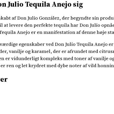
n Julio Tequila Anejo sig
skabt af Don Julio González, der begyndte sin prod
il at levere den perfekte tequila har Don Julio opnåe
Tequila Anejo er en manifestation af denne høje st
ærdige egenskaber ved Don Julio Tequila Anejo er 
er, vanilje og karamel, der er afrundet med citrusn
en er vidunderligt kompleks med toner af vanilje
r ren og let krydret med dybe noter af vild honnin
er