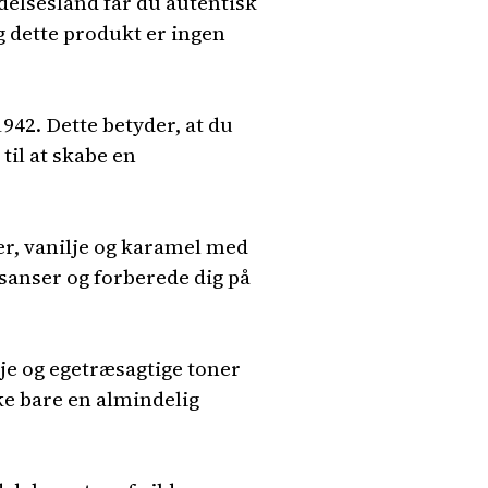
delsesland får du autentisk
og dette produkt er ingen
942. Dette betyder, at du
til at skabe en
er, vanilje og karamel med
 sanser og forberede dig på
lje og egetræsagtige toner
ke bare en almindelig