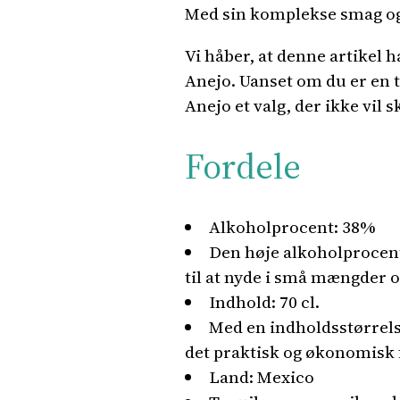
Med sin komplekse smag og 
Vi håber, at denne artikel h
Anejo. Uanset om du er en te
Anejo et valg, der ikke vil s
Fordele
Alkoholprocent: 38%
Den høje alkoholprocent 
til at nyde i små mængder og 
Indhold: 70 cl.
Med en indholdsstørrelse 
det praktisk og økonomisk f
Land: Mexico