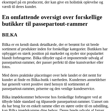
eksempel på en producent, der kan give en holistisk oplevelse og
værdi til deres kunder.
En omfattende oversigt over forskellige
butikker til passepartout-rammer
BILKA
Bilka er en kendt dansk detailkæde, der er berømt for sit brede
sortiment af produkter inden for forskellige kategorier. Butikken har
opbygget en stærk position på markedet og nyder stor popularitet
blandt forbrugerne. Bilka tilbyder også et imponerende udvalg af
passepartout-rammer, der passer perfekt til dine kunstværker eller
fotos.
Med deres praktiske placeringer over hele landet er det nemt for
kunder at finde en Bilka-butik i nærheden. Kundernes anmeldelser
har generelt været positive med hensyn til sortimentet af
passepartout-rammer, priserne og den venlige kundeservice.
Bilka imødekommer behovene hos forskellige forbrugere ved at
tilbyde både standard og tilpassede passepartout-rammer. Uanset om
du har brug for en enkelt ramme eller en større ordre til en udstilling,
kan Bilka imødekomme dine behov. Deres brede udvalg af farver,