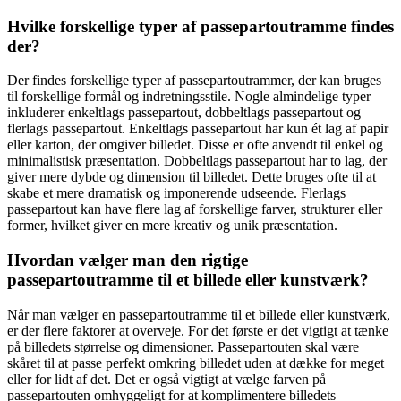
Hvilke forskellige typer af passepartoutramme findes
der?
Der findes forskellige typer af passepartoutrammer, der kan bruges
til forskellige formål og indretningsstile. Nogle almindelige typer
inkluderer enkeltlags passepartout, dobbeltlags passepartout og
flerlags passepartout. Enkeltlags passepartout har kun ét lag af papir
eller karton, der omgiver billedet. Disse er ofte anvendt til enkel og
minimalistisk præsentation. Dobbeltlags passepartout har to lag, der
giver mere dybde og dimension til billedet. Dette bruges ofte til at
skabe et mere dramatisk og imponerende udseende. Flerlags
passepartout kan have flere lag af forskellige farver, strukturer eller
former, hvilket giver en mere kreativ og unik præsentation.
Hvordan vælger man den rigtige
passepartoutramme til et billede eller kunstværk?
Når man vælger en passepartoutramme til et billede eller kunstværk,
er der flere faktorer at overveje. For det første er det vigtigt at tænke
på billedets størrelse og dimensioner. Passepartouten skal være
skåret til at passe perfekt omkring billedet uden at dække for meget
eller for lidt af det. Det er også vigtigt at vælge farven på
passepartouten omhyggeligt for at komplimentere billedets