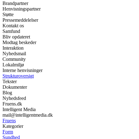
Brandpartner
Henvisningspartner
Støtte
Pressemeddelelser
Kontakt os
Samfund
Bliv opdateret
Modtag beskeder
Interaktion
Nyhedsmail
Community
Lokalmiljø
Interne henvisninger
Strukturoversigt
Tekster
Dokumenter
Blog
Nyhedsfeed
Fruens.dk
Intelligent Media
mail@intelligentmedia.dk
Fruens
Kategorier
Form
Sundhed