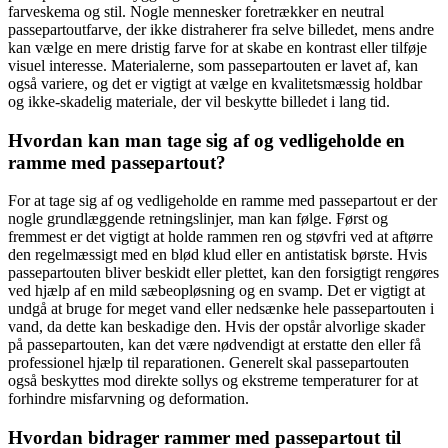
farveskema og stil. Nogle mennesker foretrækker en neutral
passepartoutfarve, der ikke distraherer fra selve billedet, mens andre
kan vælge en mere dristig farve for at skabe en kontrast eller tilføje
visuel interesse. Materialerne, som passepartouten er lavet af, kan
også variere, og det er vigtigt at vælge en kvalitetsmæssig holdbar
og ikke-skadelig materiale, der vil beskytte billedet i lang tid.
Hvordan kan man tage sig af og vedligeholde en
ramme med passepartout?
For at tage sig af og vedligeholde en ramme med passepartout er der
nogle grundlæggende retningslinjer, man kan følge. Først og
fremmest er det vigtigt at holde rammen ren og støvfri ved at aftørre
den regelmæssigt med en blød klud eller en antistatisk børste. Hvis
passepartouten bliver beskidt eller plettet, kan den forsigtigt rengøres
ved hjælp af en mild sæbeopløsning og en svamp. Det er vigtigt at
undgå at bruge for meget vand eller nedsænke hele passepartouten i
vand, da dette kan beskadige den. Hvis der opstår alvorlige skader
på passepartouten, kan det være nødvendigt at erstatte den eller få
professionel hjælp til reparationen. Generelt skal passepartouten
også beskyttes mod direkte sollys og ekstreme temperaturer for at
forhindre misfarvning og deformation.
Hvordan bidrager rammer med passepartout til