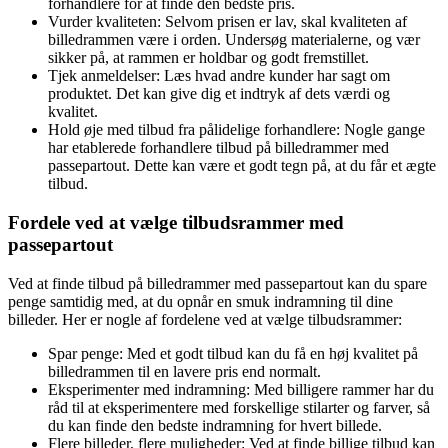
forhandlere for at finde den bedste pris.
Vurder kvaliteten: Selvom prisen er lav, skal kvaliteten af
billedrammen være i orden. Undersøg materialerne, og vær
sikker på, at rammen er holdbar og godt fremstillet.
Tjek anmeldelser: Læs hvad andre kunder har sagt om
produktet. Det kan give dig et indtryk af dets værdi og
kvalitet.
Hold øje med tilbud fra pålidelige forhandlere: Nogle gange
har etablerede forhandlere tilbud på billedrammer med
passepartout. Dette kan være et godt tegn på, at du får et ægte
tilbud.
Fordele ved at vælge tilbudsrammer med
passepartout
Ved at finde tilbud på billedrammer med passepartout kan du spare
penge samtidig med, at du opnår en smuk indramning til dine
billeder. Her er nogle af fordelene ved at vælge tilbudsrammer:
Spar penge: Med et godt tilbud kan du få en høj kvalitet på
billedrammen til en lavere pris end normalt.
Eksperimenter med indramning: Med billigere rammer har du
råd til at eksperimentere med forskellige stilarter og farver, så
du kan finde den bedste indramning for hvert billede.
Flere billeder, flere muligheder: Ved at finde billige tilbud kan