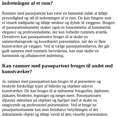
indretningen af et rum?
Rammer med passepartout kan være en fantastisk måde at tilføje
personlighed og stil til indretningen af et rum. De kan fungere som
et visuelt midtpunkt og tilføje struktur og dybde til væggene. Brugen
af passepartoutrammer skaber også en fornemmelse af kunstnerisk
elegance og professionalisme, der kan forbedre rummets æstetik.
Derudover kan passepartouten bruges til at skabe en
sammenhængende og koordineret præsentation, når der er flere
kunstværker på væggen. Ved at vælge passepartoutfarver, der går
godt sammen med rummets farveskema, kan man skabe en
harmonisk og afbalanceret indretning.
Kan rammer med passepartout bruges til andet end
kunstværker?
Ja, rammer med passepartout kan bruges til at præsentere og
beskytte forskellige typer af billeder og objekter udover
kunstværker. De kan bruges til at indramme fotografier, diplomer,
plakater, broderier, tegninger og meget mere. Passepartouten
tilpasser størrelsen på objektet og hjælper med at skabe en
omgivende og professionel præsentation. Ved at bruge en
passepartoutramme kan man fremhæve betydningen af det
indrammede objekt og tilføje værdi til dets visuelle præsentation.