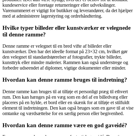
kundeservice eller foretage returneringer eller udvekslinger.
Varenummeret er vigtigt for butikker og leverandører, da det hjælper
med at administrere lagerstyring og ordrehåndtering.
Hvilke typer billeder eller kunstværker er velegnede
til denne ramme?
Denne ramme er velegnet til en bred vifte af billeder eller
kunstværker. Den har det ideelle format på 23×32 cm, hvilket gør
den velegnet til standardstørrelser af fotografier, trykte billeder,
kunsttryk eller mindre malerier. Rammen kan også understrege og
forbedre udseendet af diplomer, vigtige dokumenter eller minder.
Hvordan kan denne ramme bruges til indretning?
Denne ramme kan bruges til at tilføje et personligt præg til ethvert
rum. Den kan hænges på en væg som en del af en billedvæg eller
placeres på en hylde, et bord eller en skænk for at tilføje et stilfuldt
element til indretningen. Den kan også bruges som en gave til at vise
omtanke og værdsættelse for en særlig person eller begivenhed.
Hvordan kan denne ramme være en god gaveidé?