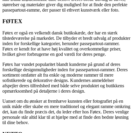
størrelser og materialer giver dig mulighed for at finde den perfekte
passepartout-ramme, der passer til ethvert kunstværk eller foto.
FØTEX
Føtex er også en velkendt dansk butikskæde, der har en stærk
tilstedeværelse på markedet. De tilbyder et bredt udvalg af produkter
inden for forskellige kategorier, herunder passepartout-rammer.
Føtex er kendt for at have høj kvalitet og overkommelige priser,
hvilket giver forbrugerne en god værdi for deres penge.
Føtex har vundet popularitet blandt kunderne på grund af deres
forskellige designmuligheder inden for passepartout-rammer. Deres
sortiment omfatter alt fra enkle og moderne rammer til mere
sofistikerede og dekorative designs. Kundernes anmeldelser
afspejler deres tilfredshed med både selve produktet og butikkens
opmærksomhed på detaljerne i deres design.
Uanset om du ønsker at fremhæve kunsten eller fotografiet på en
unik måde eller skabe en mere traditionel og elegant ramme omkring
det, kan du finde præcis det, du leder efter hos Føtex. Deres venlige
personale står altid klar til at hjælpe med at finde den bedste løsning
til dine behov.