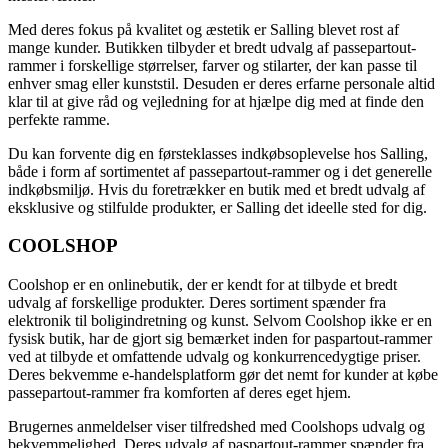
Med deres fokus på kvalitet og æstetik er Salling blevet rost af
mange kunder. Butikken tilbyder et bredt udvalg af passepartout-
rammer i forskellige størrelser, farver og stilarter, der kan passe til
enhver smag eller kunststil. Desuden er deres erfarne personale altid
klar til at give råd og vejledning for at hjælpe dig med at finde den
perfekte ramme.
Du kan forvente dig en førsteklasses indkøbsoplevelse hos Salling,
både i form af sortimentet af passepartout-rammer og i det generelle
indkøbsmiljø. Hvis du foretrækker en butik med et bredt udvalg af
eksklusive og stilfulde produkter, er Salling det ideelle sted for dig.
COOLSHOP
Coolshop er en onlinebutik, der er kendt for at tilbyde et bredt
udvalg af forskellige produkter. Deres sortiment spænder fra
elektronik til boligindretning og kunst. Selvom Coolshop ikke er en
fysisk butik, har de gjort sig bemærket inden for paspartout-rammer
ved at tilbyde et omfattende udvalg og konkurrencedygtige priser.
Deres bekvemme e-handelsplatform gør det nemt for kunder at købe
passepartout-rammer fra komforten af deres eget hjem.
Brugernes anmeldelser viser tilfredshed med Coolshops udvalg og
bekvemmelighed. Deres udvalg af paspartout-rammer spænder fra