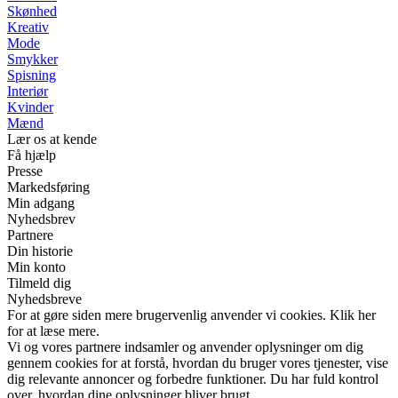
Skønhed
Kreativ
Mode
Smykker
Spisning
Interiør
Kvinder
Mænd
Lær os at kende
Få hjælp
Presse
Markedsføring
Min adgang
Nyhedsbrev
Partnere
Din historie
Min konto
Tilmeld dig
Nyhedsbreve
For at gøre siden mere brugervenlig anvender vi cookies. Klik her
for at læse mere.
Vi og vores partnere indsamler og anvender oplysninger om dig
gennem cookies for at forstå, hvordan du bruger vores tjenester, vise
dig relevante annoncer og forbedre funktioner. Du har fuld kontrol
over, hvordan dine oplysninger bliver brugt