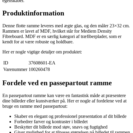
egenskaber.
Produktinformation
Denne flotte ramme leveres med ægte glas, og den måler 23×32 cm.
Rammen er lavet af MDF, hvilket står for Mediem Density
Fibreboard. MDF er en særlig kategori af træfiberplader, som er
kendt for at være robuste og holdbare.
Her er nogle vigtige detaljer om produktet:
ID
37608601-EA
Varenummer
100260478
Fordele ved en passepartout ramme
En passepartout ramme kan være en fantastisk måde at præsentere
dine billeder eller kunstværker på. Her er nogle af fordelene ved at
bruge en ramme med passepartout:
Skaber en elegant og professionel præsentation af dit billede
Forbedrer farver og kontraster i billedet
Beskytter dit billede mod støv, snavs og fugtighed
Giver mulighed for at tilpasse størrelsen på billedet til rammen