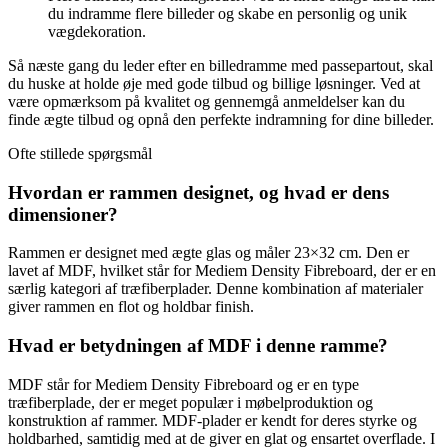
du indramme flere billeder og skabe en personlig og unik
vægdekoration.
Så næste gang du leder efter en billedramme med passepartout, skal
du huske at holde øje med gode tilbud og billige løsninger. Ved at
være opmærksom på kvalitet og gennemgå anmeldelser kan du
finde ægte tilbud og opnå den perfekte indramning for dine billeder.
Ofte stillede spørgsmål
Hvordan er rammen designet, og hvad er dens
dimensioner?
Rammen er designet med ægte glas og måler 23×32 cm. Den er
lavet af MDF, hvilket står for Mediem Density Fibreboard, der er en
særlig kategori af træfiberplader. Denne kombination af materialer
giver rammen en flot og holdbar finish.
Hvad er betydningen af MDF i denne ramme?
MDF står for Mediem Density Fibreboard og er en type
træfiberplade, der er meget populær i møbelproduktion og
konstruktion af rammer. MDF-plader er kendt for deres styrke og
holdbarhed, samtidig med at de giver en glat og ensartet overflade. I