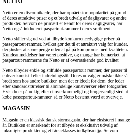
NETTO
Netto er en discountkæde, der har opnået stor popularitet på grund
af deres attraktive priser og et bredt udvalg af dagligvarer og andre
produkter. Selvom de primært er kendt for deres dagligvarer, har
Netto også inkluderet paspartout-rammer i deres sortiment.
Netto skiller sig ud ved at tilbyde konkurrencedygtige priser på
passepartout-rammer, hvilket gør det til et attraktivt valg for kunder,
der ønsker at spare penge uden at gå på kompromis med kvaliteten.
Kundeanmeldelser har været positive, og mange har bemærket, at
paspartout-rammerne fra Netto er af overraskende god kvalitet.
Netto tilbyder enkle og stilfulde passepartout-rammer, der passer til
enhver kunststil eller indretningsstil. Deres udvalg er måske ikke så
bredt som hos andre butikker, men det er ideelt for dem, der leder
efter standardstørrelser til almindelige kunstværker eller fotografier.
Hvis du er på udkig efter et overkommeligt og brugervenligt sted at
købe passepartout-rammer, så er Netto bestemt værd at overveje.
MAGASIN
Magasin er en klassisk dansk stormagasin, der har eksisteret i mange
år. Butikken er anerkendt for at tilbyde et eksklusivt udvalg af
luksuriøse produkter og et førsteklasses indkøbsmiljø. Selvom