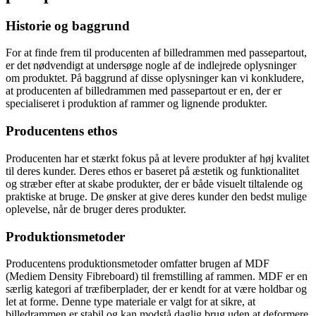
Historie og baggrund
For at finde frem til producenten af billedrammen med passepartout,
er det nødvendigt at undersøge nogle af de indlejrede oplysninger
om produktet. På baggrund af disse oplysninger kan vi konkludere,
at producenten af billedrammen med passepartout er en, der er
specialiseret i produktion af rammer og lignende produkter.
Producentens ethos
Producenten har et stærkt fokus på at levere produkter af høj kvalitet
til deres kunder. Deres ethos er baseret på æstetik og funktionalitet
og stræber efter at skabe produkter, der er både visuelt tiltalende og
praktiske at bruge. De ønsker at give deres kunder den bedst mulige
oplevelse, når de bruger deres produkter.
Produktionsmetoder
Producentens produktionsmetoder omfatter brugen af MDF
(Mediem Density Fibreboard) til fremstilling af rammen. MDF er en
særlig kategori af træfiberplader, der er kendt for at være holdbar og
let at forme. Denne type materiale er valgt for at sikre, at
billedrammen er stabil og kan modstå daglig brug uden at deformere