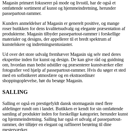
Magasin primært fokuserer på mode og livsstil, har de også et
omfattende sortiment af kunst og hjemmeindretning, herunder
passepartout-rammer.
Kunders anmeldelser af Magasin er generelt positive, og mange
roser butikken for dens kvalitetsudvalg og elegante præsentation af
produkterne. Magasin tilbyder passepartout-rammer i forskellige
materialer og designs, der appellerer til et bredt spektrum af
kunstelskere og indretningsentusiaster.
Ud over det store udvalg fremhæver Magasin sig selv med deres
ekspertise inden for kunst og design. De kan give råd og guidning
om, hvordan man bedst udstiller og præsenterer kunstværker eller
fotografier ved hjælp af passepartout-rammer. Hvis du søger et sted
med en sofistikeret atmosfære og en ekstraordinær
shoppingoplevelse, bør du besøge Magasin.
SALLING
Salling er også en prestigefyldt dansk stormagasin med flere
afdelinger rundt om i landet. Butikken er kendt for sin omfattende
samling af produkter inden for forskellige kategorier, herunder kunst
og hjemmeindretning. Salling har også et udvalg af passepartout-
rammer, der tilføjer en elegant og raffineret berøring til dine
mesterværker.