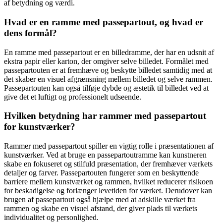
af betydning og værdi.
Hvad er en ramme med passepartout, og hvad er
dens formål?
En ramme med passepartout er en billedramme, der har en udsnit af
ekstra papir eller karton, der omgiver selve billedet. Formålet med
passepartouten er at fremhæve og beskytte billedet samtidig med at
det skaber en visuel afgrænsning mellem billedet og selve rammen.
Passepartouten kan også tilføje dybde og æstetik til billedet ved at
give det et luftigt og professionelt udseende.
Hvilken betydning har rammer med passepartout
for kunstværker?
Rammer med passepartout spiller en vigtig rolle i præsentationen af
kunstværker. Ved at bruge en passepartoutramme kan kunstneren
skabe en fokuseret og stilfuld præsentation, der fremhæver værkets
detaljer og farver. Passepartouten fungerer som en beskyttende
barriere mellem kunstværket og rammen, hvilket reducerer risikoen
for beskadigelse og forlænger levetiden for værket. Derudover kan
brugen af passepartout også hjælpe med at adskille værket fra
rammen og skabe en visuel afstand, der giver plads til værkets
individualitet og personlighed.