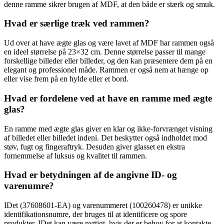
denne ramme sikrer brugen af MDF, at den både er stærk og smuk.
Hvad er særlige træk ved rammen?
Ud over at have ægte glas og være lavet af MDF har rammen også
en ideel størrelse på 23×32 cm. Denne størrelse passer til mange
forskellige billeder eller billeder, og den kan præsentere dem på en
elegant og professionel måde. Rammen er også nem at hænge op
eller vise frem på en hylde eller et bord.
Hvad er fordelene ved at have en ramme med ægte
glas?
En ramme med ægte glas giver en klar og ikke-forvrænget visning
af billedet eller billedet indeni. Det beskytter også indholdet mod
støv, fugt og fingeraftryk. Desuden giver glasset en ekstra
fornemmelse af luksus og kvalitet til rammen.
Hvad er betydningen af de angivne ID- og
varenumre?
IDet (37608601-EA) og varenummeret (100260478) er unikke
identifikationsnumre, der bruges til at identificere og spore
produkter. IDet kan være nyttigt, hvis der er behov for at kontakte