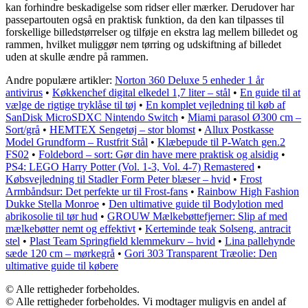
kan forhindre beskadigelse som ridser eller mærker. Derudover har
passepartouten også en praktisk funktion, da den kan tilpasses til
forskellige billedstørrelser og tilføje en ekstra lag mellem billedet og
rammen, hvilket muliggør nem tørring og udskiftning af billedet
uden at skulle ændre på rammen.
Andre populære artikler:
Norton 360 Deluxe 5 enheder 1 år
antivirus
•
Køkkenchef digital elkedel 1,7 liter – stål
•
En guide til at
vælge de rigtige tryklåse til tøj
•
En komplet vejledning til køb af
SanDisk MicroSDXC Nintendo Switch
•
Miami parasol Ø300 cm –
Sort/grå
•
HEMTEX Sengetøj – stor blomst
•
Allux Postkasse
Model Grundform – Rustfrit Stål
•
Klæbepude til P-Watch gen.2
FS02
•
Foldebord – sort: Gør din have mere praktisk og alsidig
•
PS4: LEGO Harry Potter (Vol. 1-3, Vol. 4-7) Remastered
•
Købsvejledning til Stadler Form Peter blæser – hvid
•
Frost
Armbåndsur: Det perfekte ur til Frost-fans
•
Rainbow High Fashion
Dukke Stella Monroe
•
Den ultimative guide til Bodylotion med
abrikosolie til tør hud
•
GROUW Mælkebøttefjerner: Slip af med
mælkebøtter nemt og effektivt
•
Kerteminde teak Solseng, antracit
stel
•
Plast Team Springfield klemmekurv – hvid
•
Lina pallehynde
sæde 120 cm – mørkegrå
•
Gori 303 Transparent Træolie: Den
ultimative guide til købere
© Alle rettigheder forbeholdes.
© Alle rettigheder forbeholdes. Vi modtager muligvis en andel af