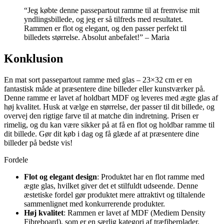
“Jeg købte denne passepartout ramme til at fremvise mit
yndlingsbillede, og jeg er så tilfreds med resultatet.
Rammen er flot og elegant, og den passer perfekt til
billedets størrelse. Absolut anbefalet!” – Maria
Konklusion
En mat sort passepartout ramme med glas – 23×32 cm er en
fantastisk måde at præsentere dine billeder eller kunstværker på.
Denne ramme er lavet af holdbart MDF og leveres med ægte glas af
høj kvalitet. Husk at vælge en størrelse, der passer til dit billede, og
overvej den rigtige farve til at matche din indretning. Prisen er
rimelig, og du kan være sikker på at få en flot og holdbar ramme til
dit billede. Gør dit køb i dag og få glæde af at præsentere dine
billeder på bedste vis!
Fordele
Flot og elegant design
: Produktet har en flot ramme med
ægte glas, hvilket giver det et stilfuldt udseende. Denne
æstetiske fordel gør produktet mere attraktivt og tiltalende
sammenlignet med konkurrerende produkter.
Høj kvalitet
: Rammen er lavet af MDF (Mediem Density
Fibreboard), som er en særlig kategori af træfiberplader.