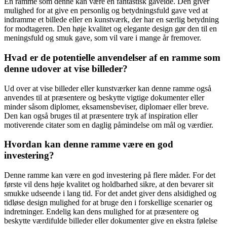
En ramme som denne kan være en fantastisk gaveidé. Den giver
mulighed for at give en personlig og betydningsfuld gave ved at
indramme et billede eller en kunstværk, der har en særlig betydning
for modtageren. Den høje kvalitet og elegante design gør den til en
meningsfuld og smuk gave, som vil vare i mange år fremover.
Hvad er de potentielle anvendelser af en ramme som
denne udover at vise billeder?
Ud over at vise billeder eller kunstværker kan denne ramme også
anvendes til at præsentere og beskytte vigtige dokumenter eller
minder såsom diplomer, eksamensbeviser, diplomaer eller breve.
Den kan også bruges til at præsentere tryk af inspiration eller
motiverende citater som en daglig påmindelse om mål og værdier.
Hvordan kan denne ramme være en god
investering?
Denne ramme kan være en god investering på flere måder. For det
første vil dens høje kvalitet og holdbarhed sikre, at den bevarer sit
smukke udseende i lang tid. For det andet giver dens alsidighed og
tidløse design mulighed for at bruge den i forskellige scenarier og
indretninger. Endelig kan dens mulighed for at præsentere og
beskytte værdifulde billeder eller dokumenter give en ekstra følelse