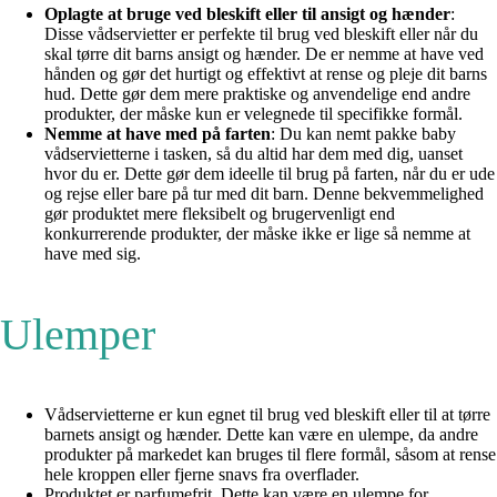
Oplagte at bruge ved bleskift eller til ansigt og hænder
:
Disse vådservietter er perfekte til brug ved bleskift eller når du
skal tørre dit barns ansigt og hænder. De er nemme at have ved
hånden og gør det hurtigt og effektivt at rense og pleje dit barns
hud. Dette gør dem mere praktiske og anvendelige end andre
produkter, der måske kun er velegnede til specifikke formål.
Nemme at have med på farten
: Du kan nemt pakke baby
vådservietterne i tasken, så du altid har dem med dig, uanset
hvor du er. Dette gør dem ideelle til brug på farten, når du er ude
og rejse eller bare på tur med dit barn. Denne bekvemmelighed
gør produktet mere fleksibelt og brugervenligt end
konkurrerende produkter, der måske ikke er lige så nemme at
have med sig.
Ulemper
Vådservietterne er kun egnet til brug ved bleskift eller til at tørre
barnets ansigt og hænder. Dette kan være en ulempe, da andre
produkter på markedet kan bruges til flere formål, såsom at rense
hele kroppen eller fjerne snavs fra overflader.
Produktet er parfumefrit. Dette kan være en ulempe for