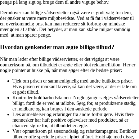
penge på lang sigt og bruge dem til andre vigtige behov.
Derudover kan billige vådservietter også være et godt valg for dem,
der ønsker at være mere miljøbevidste. Ved at få fat i vådservietter til
en overkommelig pris, kan man reducere sit forbrug og mindske
mængden af affald. Det betyder, at man kan skåne miljøet samtidig
med, at man sparer penge.
Hvordan genkender man ægte billige tilbud?
Når man leder efter billige vådservietter, er det vigtigt at være
opmærksom på, om tilbuddet er ægte eller blot reklamefiktion. Her er
nogle pointer at huske på, når man søger efter de bedste priser:
Tjek om prisen er sammenlignelig med andre butikkers priser.
Hvis prisen er markant lavere, så kan det være, at der er tale om
et godt tilbud.
Kontroller holdbarhedsdatoen. Nogle gange sælges vådservietter
billigt, fordi de er ved at udløbe. Sørg for, at produkterne stadig
er holdbare og kan bruges i den ønskede periode.
Læs anmeldelser og erfaringer fra andre forbrugere. Hvis flere
mennesker har haft positive oplevelser med produktet, så er
chancen større for, at tilbuddet er ægte.
Vær opmærksom på sæsonudsalg og rabatkampagner. Butikker
tilbyder ofte specielle priser i løbet af året. Hold øje med disse,