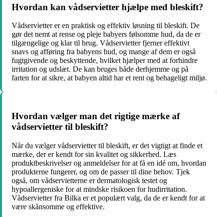
Hvordan kan vådservietter hjælpe med bleskift?
Vådservietter er en praktisk og effektiv løsning til bleskift. De
gør det nemt at rense og pleje babyers følsomme hud, da de er
tilgængelige og klar til brug. Vådservietter fjerner effektivt
snavs og afføring fra babyens hud, og mange af dem er også
fugtgivende og beskyttende, hvilket hjælper med at forhindre
irritation og udslæt. De kan bruges både derhjemme og på
farten for at sikre, at babyen altid har et rent og behageligt miljø.
Hvordan vælger man det rigtige mærke af
vådservietter til bleskift?
Når du vælger vådservietter til bleskift, er det vigtigt at finde et
mærke, der er kendt for sin kvalitet og sikkerhed. Læs
produktbeskrivelser og anmeldelser for at få en idé om, hvordan
produkterne fungerer, og om de passer til dine behov. Tjek
også, om vådservietterne er dermatologisk testet og
hypoallergeniske for at mindske risikoen for hudirritation.
Vådservietter fra Bilka er et populært valg, da de er kendt for at
være skånsomme og effektive.