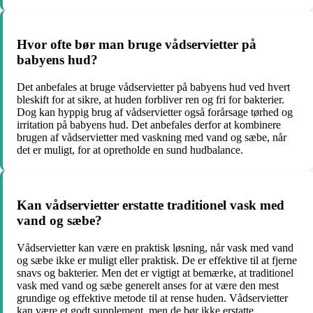
Hvor ofte bør man bruge vådservietter på
babyens hud?
Det anbefales at bruge vådservietter på babyens hud ved hvert
bleskift for at sikre, at huden forbliver ren og fri for bakterier.
Dog kan hyppig brug af vådservietter også forårsage tørhed og
irritation på babyens hud. Det anbefales derfor at kombinere
brugen af vådservietter med vaskning med vand og sæbe, når
det er muligt, for at opretholde en sund hudbalance.
Kan vådservietter erstatte traditionel vask med
vand og sæbe?
Vådservietter kan være en praktisk løsning, når vask med vand
og sæbe ikke er muligt eller praktisk. De er effektive til at fjerne
snavs og bakterier. Men det er vigtigt at bemærke, at traditionel
vask med vand og sæbe generelt anses for at være den mest
grundige og effektive metode til at rense huden. Vådservietter
kan være et godt supplement, men de bør ikke erstatte