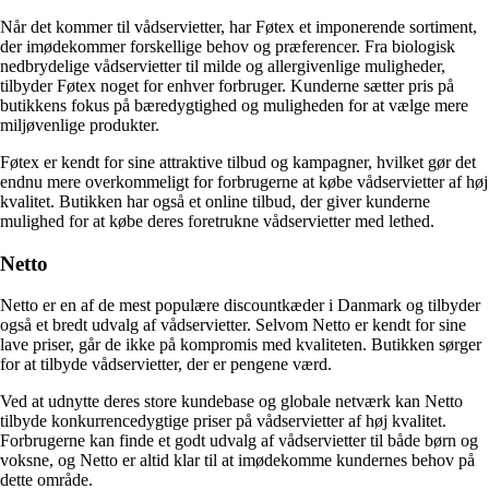
Når det kommer til vådservietter, har Føtex et imponerende sortiment,
der imødekommer forskellige behov og præferencer. Fra biologisk
nedbrydelige vådservietter til milde og allergivenlige muligheder,
tilbyder Føtex noget for enhver forbruger. Kunderne sætter pris på
butikkens fokus på bæredygtighed og muligheden for at vælge mere
miljøvenlige produkter.
Føtex er kendt for sine attraktive tilbud og kampagner, hvilket gør det
endnu mere overkommeligt for forbrugerne at købe vådservietter af høj
kvalitet. Butikken har også et online tilbud, der giver kunderne
mulighed for at købe deres foretrukne vådservietter med lethed.
Netto
Netto er en af de mest populære discountkæder i Danmark og tilbyder
også et bredt udvalg af vådservietter. Selvom Netto er kendt for sine
lave priser, går de ikke på kompromis med kvaliteten. Butikken sørger
for at tilbyde vådservietter, der er pengene værd.
Ved at udnytte deres store kundebase og globale netværk kan Netto
tilbyde konkurrencedygtige priser på vådservietter af høj kvalitet.
Forbrugerne kan finde et godt udvalg af vådservietter til både børn og
voksne, og Netto er altid klar til at imødekomme kundernes behov på
dette område.