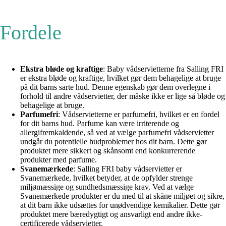
Fordele
Ekstra bløde og kraftige
: Baby vådservietterne fra Salling FRI
er ekstra bløde og kraftige, hvilket gør dem behagelige at bruge
på dit barns sarte hud. Denne egenskab gør dem overlegne i
forhold til andre vådservietter, der måske ikke er lige så bløde og
behagelige at bruge.
Parfumefri
: Vådservietterne er parfumefri, hvilket er en fordel
for dit barns hud. Parfume kan være irriterende og
allergifremkaldende, så ved at vælge parfumefri vådservietter
undgår du potentielle hudproblemer hos dit barn. Dette gør
produktet mere sikkert og skånsomt end konkurrerende
produkter med parfume.
Svanemærkede
: Salling FRI baby vådservietter er
Svanemærkede, hvilket betyder, at de opfylder strenge
miljømæssige og sundhedsmæssige krav. Ved at vælge
Svanemærkede produkter er du med til at skåne miljøet og sikre,
at dit barn ikke udsættes for unødvendige kemikalier. Dette gør
produktet mere bæredygtigt og ansvarligt end andre ikke-
certificerede vådservietter.