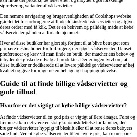
kan finde det produkt, de leder efter, og tilbyder også forskellige
størrelser og varianter af vådservietter.
Den nemme navigering og brugervenligheden af Coolshops website
gør det let for forbrugerne at finde de ønskede vådservietter og afgive
deres ordrer med få klik. Det er en bekvem og pålidelig måde at købe
vådservietter på uden at forlade hjemmet.
Hver af disse butikker har gjort sig fortjent til at blive betragtet som
primære destinationer for forbrugere, der søger vådservietter. Uanset
præferencer og krav vil man finde en butik, der matcher ens behov og
tilbyder det ønskede udvalg af produkter. Der er ingen tvivl om, at
disse butikker er dedikerede til at levere pålidelige vådservietter af høj
kvalitet og give forbrugerne en behagelig shoppingoplevelse.
Guide til at finde billige vådservietter og
gode tilbud
Hvorfor er det vigtigt at købe billige vådservietter?
At finde vådservietter til en god pris er vigtigt af flere årsager. Først og
fremmest kan det være en stor økonomisk lettelse for familier, der
bruger vådservietter hyppigt til bleskift eller til at rense deres babyers
sarte hud. Ved at købe vådservietter til en lavere pris, kan man spare