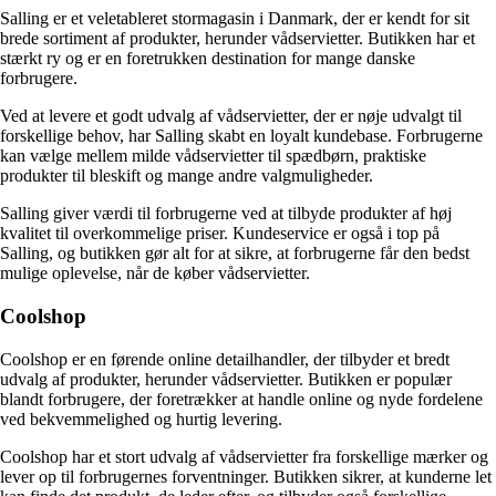
Salling er et veletableret stormagasin i Danmark, der er kendt for sit
brede sortiment af produkter, herunder vådservietter. Butikken har et
stærkt ry og er en foretrukken destination for mange danske
forbrugere.
Ved at levere et godt udvalg af vådservietter, der er nøje udvalgt til
forskellige behov, har Salling skabt en loyalt kundebase. Forbrugerne
kan vælge mellem milde vådservietter til spædbørn, praktiske
produkter til bleskift og mange andre valgmuligheder.
Salling giver værdi til forbrugerne ved at tilbyde produkter af høj
kvalitet til overkommelige priser. Kundeservice er også i top på
Salling, og butikken gør alt for at sikre, at forbrugerne får den bedst
mulige oplevelse, når de køber vådservietter.
Coolshop
Coolshop er en førende online detailhandler, der tilbyder et bredt
udvalg af produkter, herunder vådservietter. Butikken er populær
blandt forbrugere, der foretrækker at handle online og nyde fordelene
ved bekvemmelighed og hurtig levering.
Coolshop har et stort udvalg af vådservietter fra forskellige mærker og
lever op til forbrugernes forventninger. Butikken sikrer, at kunderne let