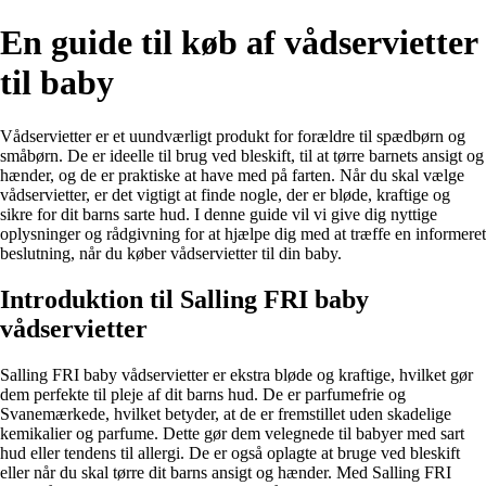
En guide til køb af vådservietter
til baby
Vådservietter er et uundværligt produkt for forældre til spædbørn og
småbørn. De er ideelle til brug ved bleskift, til at tørre barnets ansigt og
hænder, og de er praktiske at have med på farten. Når du skal vælge
vådservietter, er det vigtigt at finde nogle, der er bløde, kraftige og
sikre for dit barns sarte hud. I denne guide vil vi give dig nyttige
oplysninger og rådgivning for at hjælpe dig med at træffe en informeret
beslutning, når du køber vådservietter til din baby.
Introduktion til Salling FRI baby
vådservietter
Salling FRI baby vådservietter er ekstra bløde og kraftige, hvilket gør
dem perfekte til pleje af dit barns hud. De er parfumefrie og
Svanemærkede, hvilket betyder, at de er fremstillet uden skadelige
kemikalier og parfume. Dette gør dem velegnede til babyer med sart
hud eller tendens til allergi. De er også oplagte at bruge ved bleskift
eller når du skal tørre dit barns ansigt og hænder. Med Salling FRI