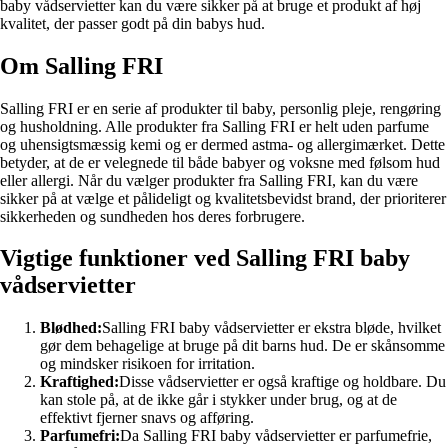
baby vådservietter kan du være sikker på at bruge et produkt af høj
kvalitet, der passer godt på din babys hud.
Om Salling FRI
Salling FRI er en serie af produkter til baby, personlig pleje, rengøring
og husholdning. Alle produkter fra Salling FRI er helt uden parfume
og uhensigtsmæssig kemi og er dermed astma- og allergimærket. Dette
betyder, at de er velegnede til både babyer og voksne med følsom hud
eller allergi. Når du vælger produkter fra Salling FRI, kan du være
sikker på at vælge et pålideligt og kvalitetsbevidst brand, der prioriterer
sikkerheden og sundheden hos deres forbrugere.
Vigtige funktioner ved Salling FRI baby
vådservietter
Blødhed:
Salling FRI baby vådservietter er ekstra bløde, hvilket
gør dem behagelige at bruge på dit barns hud. De er skånsomme
og mindsker risikoen for irritation.
Kraftighed:
Disse vådservietter er også kraftige og holdbare. Du
kan stole på, at de ikke går i stykker under brug, og at de
effektivt fjerner snavs og afføring.
Parfumefri:
Da Salling FRI baby vådservietter er parfumefrie,