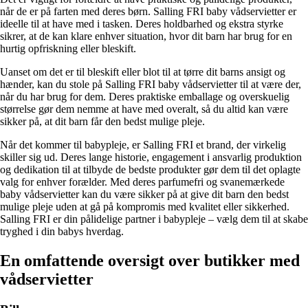
når de er på farten med deres børn. Salling FRI baby vådservietter er
ideelle til at have med i tasken. Deres holdbarhed og ekstra styrke
sikrer, at de kan klare enhver situation, hvor dit barn har brug for en
hurtig opfriskning eller bleskift.
Uanset om det er til bleskift eller blot til at tørre dit barns ansigt og
hænder, kan du stole på Salling FRI baby vådservietter til at være der,
når du har brug for dem. Deres praktiske emballage og overskuelig
størrelse gør dem nemme at have med overalt, så du altid kan være
sikker på, at dit barn får den bedst mulige pleje.
Når det kommer til babypleje, er Salling FRI et brand, der virkelig
skiller sig ud. Deres lange historie, engagement i ansvarlig produktion
og dedikation til at tilbyde de bedste produkter gør dem til det oplagte
valg for enhver forælder. Med deres parfumefri og svanemærkede
baby vådservietter kan du være sikker på at give dit barn den bedst
mulige pleje uden at gå på kompromis med kvalitet eller sikkerhed.
Salling FRI er din pålidelige partner i babypleje – vælg dem til at skabe
tryghed i din babys hverdag.
En omfattende oversigt over butikker med
vådservietter