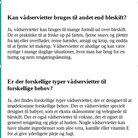
Kan vådservietter bruges til andet end bleskift?
Ja, vådservietter kan bruges til mange formål ud over bleskift.
De er praktiske til at friske op på farten, fjerne snavs og pletter
fra tøj eller overflader, rense hænder, ansigt og krop, og endda
til at fjerne let makeup. Vådservietter er alsidige og kan være
nyttige i mange daglige situationer, hvor man har brug for en
hurtig og nem rengøringsløsning.
Er der forskellige typer vådservietter til
forskellige behov?
Ja, der findes forskellige typer vådservietter, der er designet til at
imødekomme forskellige behov. Der er vådservietter specielt
designet til babyer, som er ekstra skånsomme og velegnede til
bleskift. Der er også vådservietter til voksne, der er egnet til
generel rengøring og pleje af huden. Nogle vådservietter kan
have tilsatte ingredienser som aloe vera, kamille eller vitamin E
for at give yderligere pleje og fugt.