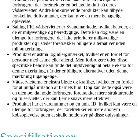
forbrugere, der foretrækker en behagelig duft på deres
vådservietter. Andre konkurrerende produkter kan tilbyde
forskellige duftvarianter, der kan give en mere behagelig
oplevelse.
Salling FRI vådservietter er Svanemærkede, hvilket betyder, at
de er miljøvenlige og bæredygtige. Dette kan dog være en
ulempe for forbrugere, der ikke prioriterer miljøvenlige
produkter og i stedet foretrækker billigere alternativer uden
miljømærkning.
Produktet er astma- og allergimærket, hvilket er en fordel for
personer med astma eller allergi. Men forbrugere uden disse
specifikke behov kan finde det unødvendigt at betale ekstra for
denne mærkning, når der er billigere alternativer uden denne
mærkning tilgængelige.
Vådservietterne er ekstra bløde og kraftige, hvilket er en fordel
for at undgå irritation af barnets hud. Dog kan dette også være
en ulempe, da nogle forbrugere foretrækker mere strukturerede
og ru servietter, der kan fjerne snavs mere effektivt.
Produktet har et varenummer og en unik ID, hvilket kan være en
ulempe for forbrugere, der foretrækker en mere anonym
købsoplevelse uden at skulle holde styr på disse oplysninger.