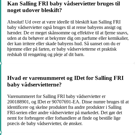
Kan Salling FRI baby vådservietter bruges til
noget udover bleskift?
Absolut! Ud over at være ideelle til bleskift kan Salling FRI
baby vådservietter også bruges til at rense babyens ansigt og
hænder. De er meget skånsomme og effektive til at fjerne snavs,
uden at du behøver at bekymre dig om parfume eller kemikalier,
der kan irritere eller skade babyens hud. Så uanset om du er
hjemme eller på farten, er baby vådservietterne et praktisk
redskab til rengøring og pleje af dit barn.
Hvad er varenummeret og IDet for Salling FRI
baby vådservietterne?
Varenummeret for Salling FRI baby vådservietter er
200188901, og IDet er 90707691-EA. Disse numre bruges til at
identificere og skelne produktet fra andre produkter i Salling
FRI-serien eller andre vådservietter på markedet. Det gør det
nemt for forbrugere eller forhandlere at finde og bestille lige
præcis de baby vådservietter, de ønsker.