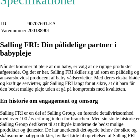
Specifikationer
ID
90707691-EA
Varenummer
200188901
Salling FRI: Din pålidelige partner i
babypleje
Når det kommer til pleje af din baby, er valg af de rigtige produkter
afgørende. Og det er her, Salling FRI skiller sig ud som en pålidelig og
ansvarsbevidst producent af baby vådservietter. Med deres ekstra bløde
og kraftige servietter, går Salling FRI langt for at sikre, at dit barn får
den bedst mulige pleje uden at gå på kompromis med kvaliteten.
En historie om engagement og omsorg
Salling FRI er en del af Salling Group, en førende detailvirksomhed
med over 100 års erfaring inden for branchen. Med sin stolte historie er
Salling Group dedikeret til at tilbyde kunderne de bedst mulige
produkter og tjenester. De har anerkendt det øgede behov for sikre og
skånsomme babyprodukter, hvilket førte til oprettelsen af Salling FRI