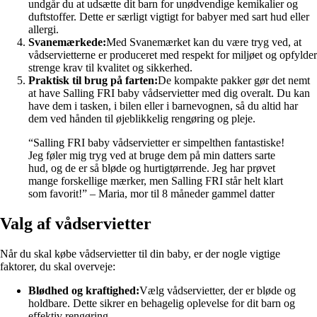
undgår du at udsætte dit barn for unødvendige kemikalier og
duftstoffer. Dette er særligt vigtigt for babyer med sart hud eller
allergi.
Svanemærkede:
Med Svanemærket kan du være tryg ved, at
vådservietterne er produceret med respekt for miljøet og opfylder
strenge krav til kvalitet og sikkerhed.
Praktisk til brug på farten:
De kompakte pakker gør det nemt
at have Salling FRI baby vådservietter med dig overalt. Du kan
have dem i tasken, i bilen eller i barnevognen, så du altid har
dem ved hånden til øjeblikkelig rengøring og pleje.
“Salling FRI baby vådservietter er simpelthen fantastiske!
Jeg føler mig tryg ved at bruge dem på min datters sarte
hud, og de er så bløde og hurtigtørrende. Jeg har prøvet
mange forskellige mærker, men Salling FRI står helt klart
som favorit!” – Maria, mor til 8 måneder gammel datter
Valg af vådservietter
Når du skal købe vådservietter til din baby, er der nogle vigtige
faktorer, du skal overveje:
Blødhed og kraftighed:
Vælg vådservietter, der er bløde og
holdbare. Dette sikrer en behagelig oplevelse for dit barn og
effektiv rengøring.