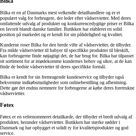
Bilka
Bilka er en af Danmarks mest velkendte detailhandlere og er et
populært valg for forbrugere, der leder efter vådservietter. Med deres
omfattende udvalg af produkter og konkurrencedygtige priser er Bilka
en favorit blandt danske familier. Butikken har etableret en solid
position på markedet og er kendt for sin pålidelighed og kvalitet.
Kunderne roser Bilka for den brede vifte af vådservietter, de tilbyder.
Fra milde vådservietter til babyer til specifikke produkter til bleskift,
kan forbrugerne finde nøjagtigt det, de har brug for. Bilka har tilpasset
sit sortiment for at imødekomme kundernes behov og sikre, at de kan
finde de bedste vådservietter til deres specifikke formål.
Bilka er kendt for sin fremragende kundeservice og tilbyder også
bekvemme indkøbsmuligheder som onlinebestilling og afhentning.
Dette gør det endnu nemmere for forbrugerne at købe deres foretrukne
vådservietter.
Føtex
Føtex er en velrenommeret detailkæde, der tilbyder et bredt udvalg af
produkter, herunder vådservietter. Butikken har stærke rødder i
Danmark og har opbygget et solidt ry for kvalitetsprodukter og god
service.