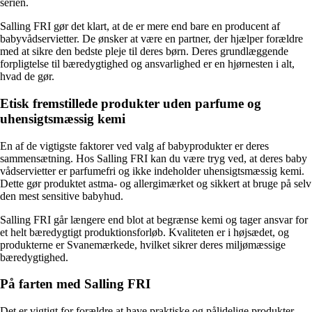
serien.
Salling FRI gør det klart, at de er mere end bare en producent af
babyvådservietter. De ønsker at være en partner, der hjælper forældre
med at sikre den bedste pleje til deres børn. Deres grundlæggende
forpligtelse til bæredygtighed og ansvarlighed er en hjørnesten i alt,
hvad de gør.
Etisk fremstillede produkter uden parfume og
uhensigtsmæssig kemi
En af de vigtigste faktorer ved valg af babyprodukter er deres
sammensætning. Hos Salling FRI kan du være tryg ved, at deres baby
vådservietter er parfumefri og ikke indeholder uhensigtsmæssig kemi.
Dette gør produktet astma- og allergimærket og sikkert at bruge på selv
den mest sensitive babyhud.
Salling FRI går længere end blot at begrænse kemi og tager ansvar for
et helt bæredygtigt produktionsforløb. Kvaliteten er i højsædet, og
produkterne er Svanemærkede, hvilket sikrer deres miljømæssige
bæredygtighed.
På farten med Salling FRI
Det er vigtigt for forældre at have praktiske og pålidelige produkter,