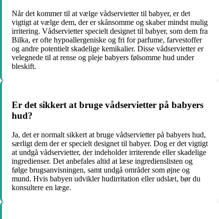
Når det kommer til at vælge vådservietter til babyer, er det
vigtigt at vælge dem, der er skånsomme og skaber mindst mulig
irritering. Vådservietter specielt designet til babyer, som dem fra
Bilka, er ofte hypoallergeniske og fri for parfume, farvestoffer
og andre potentielt skadelige kemikalier. Disse vådservietter er
velegnede til at rense og pleje babyers følsomme hud under
bleskift.
Er det sikkert at bruge vådservietter på babyers
hud?
Ja, det er normalt sikkert at bruge vådservietter på babyers hud,
særligt dem der er specielt designet til babyer. Dog er det vigtigt
at undgå vådservietter, der indeholder irriterende eller skadelige
ingredienser. Det anbefales altid at læse ingredienslisten og
følge brugsanvisningen, samt undgå områder som øjne og
mund. Hvis babyen udvikler hudirritation eller udslæt, bør du
konsultere en læge.