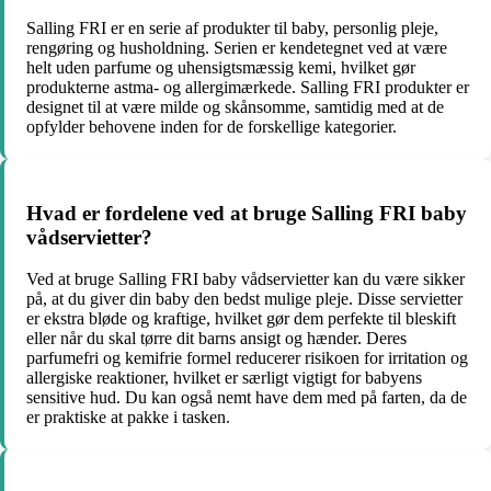
Salling FRI er en serie af produkter til baby, personlig pleje,
rengøring og husholdning. Serien er kendetegnet ved at være
helt uden parfume og uhensigtsmæssig kemi, hvilket gør
produkterne astma- og allergimærkede. Salling FRI produkter er
designet til at være milde og skånsomme, samtidig med at de
opfylder behovene inden for de forskellige kategorier.
Hvad er fordelene ved at bruge Salling FRI baby
vådservietter?
Ved at bruge Salling FRI baby vådservietter kan du være sikker
på, at du giver din baby den bedst mulige pleje. Disse servietter
er ekstra bløde og kraftige, hvilket gør dem perfekte til bleskift
eller når du skal tørre dit barns ansigt og hænder. Deres
parfumefri og kemifrie formel reducerer risikoen for irritation og
allergiske reaktioner, hvilket er særligt vigtigt for babyens
sensitive hud. Du kan også nemt have dem med på farten, da de
er praktiske at pakke i tasken.