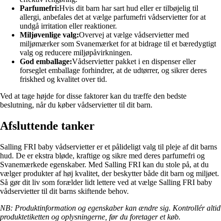
Parfumefri:
Hvis dit barn har sart hud eller er tilbøjelig til
allergi, anbefales det at vælge parfumefri vådservietter for at
undgå irritation eller reaktioner.
Miljøvenlige valg:
Overvej at vælge vådservietter med
miljømærker som Svanemærket for at bidrage til et bæredygtigt
valg og reducere miljøpåvirkningen.
God emballage:
Vådservietter pakket i en dispenser eller
forseglet emballage forhindrer, at de udtørrer, og sikrer deres
friskhed og kvalitet over tid.
Ved at tage højde for disse faktorer kan du træffe den bedste
beslutning, når du køber vådservietter til dit barn.
Afsluttende tanker
Salling FRI baby vådservietter er et pålideligt valg til pleje af dit barns
hud. De er ekstra bløde, kraftige og sikre med deres parfumefri og
Svanemærkede egenskaber. Med Salling FRI kan du stole på, at du
vælger produkter af høj kvalitet, der beskytter både dit barn og miljøet.
Så gør dit liv som forælder lidt lettere ved at vælge Salling FRI baby
vådservietter til dit barns skiftende behov.
NB: Produktinformation og egenskaber kan ændre sig. Kontrollér altid
produktetiketten og oplysningerne, før du foretager et køb.