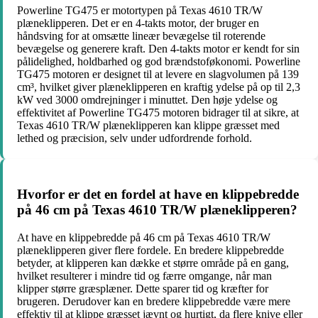
Powerline TG475 er motortypen på Texas 4610 TR/W
plæneklipperen. Det er en 4-takts motor, der bruger en
håndsving for at omsætte lineær bevægelse til roterende
bevægelse og generere kraft. Den 4-takts motor er kendt for sin
pålidelighed, holdbarhed og god brændstoføkonomi. Powerline
TG475 motoren er designet til at levere en slagvolumen på 139
cm³, hvilket giver plæneklipperen en kraftig ydelse på op til 2,3
kW ved 3000 omdrejninger i minuttet. Den høje ydelse og
effektivitet af Powerline TG475 motoren bidrager til at sikre, at
Texas 4610 TR/W plæneklipperen kan klippe græsset med
lethed og præcision, selv under udfordrende forhold.
Hvorfor er det en fordel at have en klippebredde
på 46 cm på Texas 4610 TR/W plæneklipperen?
At have en klippebredde på 46 cm på Texas 4610 TR/W
plæneklipperen giver flere fordele. En bredere klippebredde
betyder, at klipperen kan dække et større område på en gang,
hvilket resulterer i mindre tid og færre omgange, når man
klipper større græsplæner. Dette sparer tid og kræfter for
brugeren. Derudover kan en bredere klippebredde være mere
effektiv til at klippe græsset jævnt og hurtigt, da flere knive eller