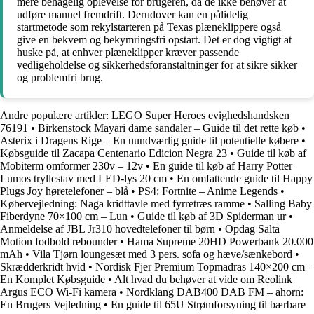
mere behagelig oplevelse for brugeren, da de ikke behøver at
udføre manuel fremdrift. Derudover kan en pålidelig
startmetode som rekylstarteren på Texas plæneklippere også
give en bekvem og bekymringsfri opstart. Det er dog vigtigt at
huske på, at enhver plæneklipper kræver passende
vedligeholdelse og sikkerhedsforanstaltninger for at sikre sikker
og problemfri brug.
Andre populære artikler:
LEGO Super Heroes evighedshandsken
76191
•
Birkenstock Mayari dame sandaler – Guide til det rette køb
•
Asterix i Dragens Rige – En uundværlig guide til potentielle købere
•
Købsguide til Zacapa Centenario Edicion Negra 23
•
Guide til køb af
Mobiterm omformer 230v – 12v
•
En guide til køb af Harry Potter
Lumos tryllestav med LED-lys 20 cm
•
En omfattende guide til Happy
Plugs Joy høretelefoner – blå
•
PS4: Fortnite – Anime Legends
•
Købervejledning: Naga kridttavle med fyrretræs ramme
•
Salling Baby
Fiberdyne 70×100 cm – Lun
•
Guide til køb af 3D Spiderman ur
•
Anmeldelse af JBL Jr310 hovedtelefoner til børn
•
Opdag Salta
Motion fodbold rebounder
•
Hama Supreme 20HD Powerbank 20.000
mAh
•
Vila Tjørn loungesæt med 3 pers. sofa og hæve/sænkebord
•
Skrædderkridt hvid
•
Nordisk Fjer Premium Topmadras 140×200 cm –
En Komplet Købsguide
•
Alt hvad du behøver at vide om Reolink
Argus ECO Wi-Fi kamera
•
Nordklang DAB400 DAB FM – ahorn:
En Brugers Vejledning
•
En guide til 65U Strømforsyning til bærbare