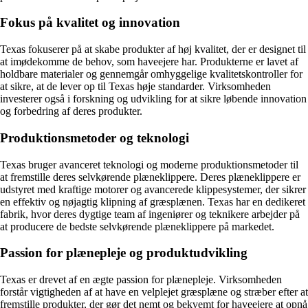
Fokus på kvalitet og innovation
Texas fokuserer på at skabe produkter af høj kvalitet, der er designet til
at imødekomme de behov, som haveejere har. Produkterne er lavet af
holdbare materialer og gennemgår omhyggelige kvalitetskontroller for
at sikre, at de lever op til Texas høje standarder. Virksomheden
investerer også i forskning og udvikling for at sikre løbende innovation
og forbedring af deres produkter.
Produktionsmetoder og teknologi
Texas bruger avanceret teknologi og moderne produktionsmetoder til
at fremstille deres selvkørende plæneklippere. Deres plæneklippere er
udstyret med kraftige motorer og avancerede klippesystemer, der sikrer
en effektiv og nøjagtig klipning af græsplænen. Texas har en dedikeret
fabrik, hvor deres dygtige team af ingeniører og teknikere arbejder på
at producere de bedste selvkørende plæneklippere på markedet.
Passion for plænepleje og produktudvikling
Texas er drevet af en ægte passion for plænepleje. Virksomheden
forstår vigtigheden af at have en velplejet græsplæne og stræber efter at
fremstille produkter, der gør det nemt og bekvemt for haveejere at opnå