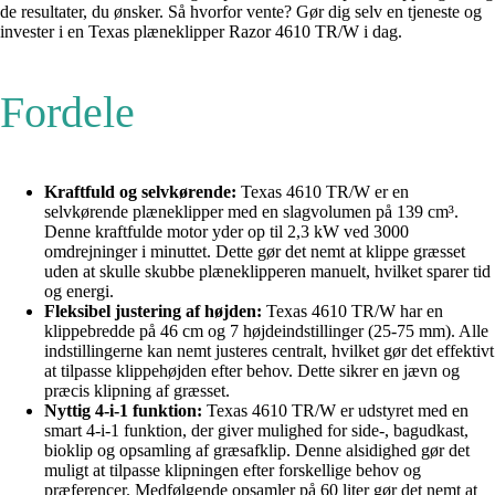
de resultater, du ønsker. Så hvorfor vente? Gør dig selv en tjeneste og
invester i en Texas plæneklipper Razor 4610 TR/W i dag.
Fordele
Kraftfuld og selvkørende:
Texas 4610 TR/W er en
selvkørende plæneklipper med en slagvolumen på 139 cm³.
Denne kraftfulde motor yder op til 2,3 kW ved 3000
omdrejninger i minuttet. Dette gør det nemt at klippe græsset
uden at skulle skubbe plæneklipperen manuelt, hvilket sparer tid
og energi.
Fleksibel justering af højden:
Texas 4610 TR/W har en
klippebredde på 46 cm og 7 højdeindstillinger (25-75 mm). Alle
indstillingerne kan nemt justeres centralt, hvilket gør det effektivt
at tilpasse klippehøjden efter behov. Dette sikrer en jævn og
præcis klipning af græsset.
Nyttig 4-i-1 funktion:
Texas 4610 TR/W er udstyret med en
smart 4-i-1 funktion, der giver mulighed for side-, bagudkast,
bioklip og opsamling af græsafklip. Denne alsidighed gør det
muligt at tilpasse klipningen efter forskellige behov og
præferencer. Medfølgende opsamler på 60 liter gør det nemt at