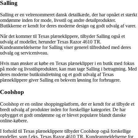
Salling
Salling er en velrenommeret dansk detailkæde, der har opnået et stærkt
omdømme inden for mode, livsstil og andre detailprodukter.
Butikkerne er kendt for deres moderne design og godt udvalg af varer.
Når det kommer til Texas plæneklippere, tilbyder Salling også et
udvalg af modeller, herunder Texas Razor 4610 TR.
Kundeanmeldelserne for Salling viser generel tilfredshed med deres
udvalg og serviceniveau.
Hvis man ønsker at købe en Texas plæneklipper i en butik med fokus
på mode og livsstilsprodukter, kan man tage Salling i betragtning. Med
deres moderne butiksindretning og et godt udvalg af Texas
plæneklippere giver Salling en bekvem løsning for forbrugere.
Coolshop
Coolshop er en online shoppingplatform, der er kendt for at tilbyde et
bredt udvalg af produkter inden for forskellige kategorier. De har
opbygget et godt omdømme og er blevet populære blandt danske
online-købere.
I forhold til Texas plæneklippere tilbyder Coolshop også forskellige
modeller, som f.eks. Texas Razor 4610 TR. Kundeanmeldelserne for