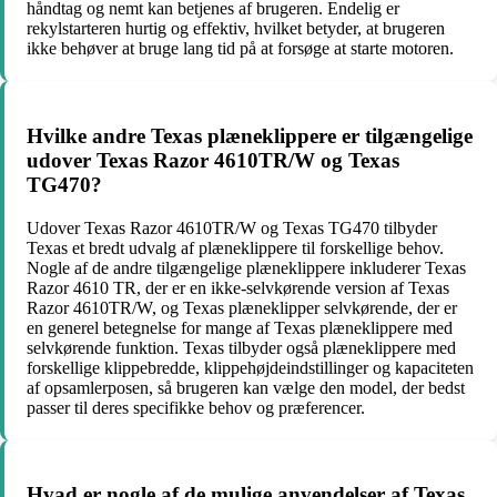
håndtag og nemt kan betjenes af brugeren. Endelig er
rekylstarteren hurtig og effektiv, hvilket betyder, at brugeren
ikke behøver at bruge lang tid på at forsøge at starte motoren.
Hvilke andre Texas plæneklippere er tilgængelige
udover Texas Razor 4610TR/W og Texas
TG470?
Udover Texas Razor 4610TR/W og Texas TG470 tilbyder
Texas et bredt udvalg af plæneklippere til forskellige behov.
Nogle af de andre tilgængelige plæneklippere inkluderer Texas
Razor 4610 TR, der er en ikke-selvkørende version af Texas
Razor 4610TR/W, og Texas plæneklipper selvkørende, der er
en generel betegnelse for mange af Texas plæneklippere med
selvkørende funktion. Texas tilbyder også plæneklippere med
forskellige klippebredde, klippehøjdeindstillinger og kapaciteten
af opsamlerposen, så brugeren kan vælge den model, der bedst
passer til deres specifikke behov og præferencer.
Hvad er nogle af de mulige anvendelser af Texas