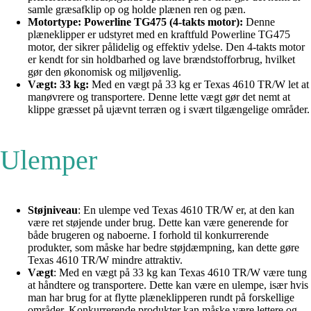
samle græsafklip op og holde plænen ren og pæn.
Motortype: Powerline TG475 (4-takts motor):
Denne
plæneklipper er udstyret med en kraftfuld Powerline TG475
motor, der sikrer pålidelig og effektiv ydelse. Den 4-takts motor
er kendt for sin holdbarhed og lave brændstofforbrug, hvilket
gør den økonomisk og miljøvenlig.
Vægt: 33 kg:
Med en vægt på 33 kg er Texas 4610 TR/W let at
manøvrere og transportere. Denne lette vægt gør det nemt at
klippe græsset på ujævnt terræn og i svært tilgængelige områder.
Ulemper
Støjniveau
: En ulempe ved Texas 4610 TR/W er, at den kan
være ret støjende under brug. Dette kan være generende for
både brugeren og naboerne. I forhold til konkurrerende
produkter, som måske har bedre støjdæmpning, kan dette gøre
Texas 4610 TR/W mindre attraktiv.
Vægt
: Med en vægt på 33 kg kan Texas 4610 TR/W være tung
at håndtere og transportere. Dette kan være en ulempe, især hvis
man har brug for at flytte plæneklipperen rundt på forskellige
områder. Konkurrerende produkter kan måske være lettere og