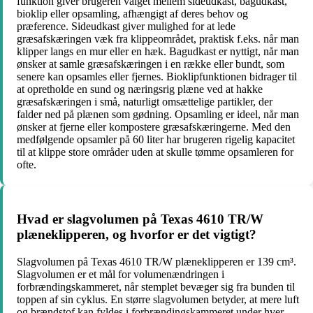
funktion giver brugeren valget mellem sideudkast, bagudkast,
bioklip eller opsamling, afhængigt af deres behov og
præference. Sideudkast giver mulighed for at lede
græsafskæringen væk fra klippeområdet, praktisk f.eks. når man
klipper langs en mur eller en hæk. Bagudkast er nyttigt, når man
ønsker at samle græsafskæringen i en række eller bundt, som
senere kan opsamles eller fjernes. Bioklipfunktionen bidrager til
at opretholde en sund og næringsrig plæne ved at hakke
græsafskæringen i små, naturligt omsættelige partikler, der
falder ned på plænen som gødning. Opsamling er ideel, når man
ønsker at fjerne eller kompostere græsafskæringerne. Med den
medfølgende opsamler på 60 liter har brugeren rigelig kapacitet
til at klippe store områder uden at skulle tømme opsamleren for
ofte.
Hvad er slagvolumen på Texas 4610 TR/W
plæneklipperen, og hvorfor er det vigtigt?
Slagvolumen på Texas 4610 TR/W plæneklipperen er 139 cm³.
Slagvolumen er et mål for volumenændringen i
forbrændingskammeret, når stemplet bevæger sig fra bunden til
toppen af sin cyklus. En større slagvolumen betyder, at mere luft
og brændstof kan fyldes i forbrændingskammeret under hver