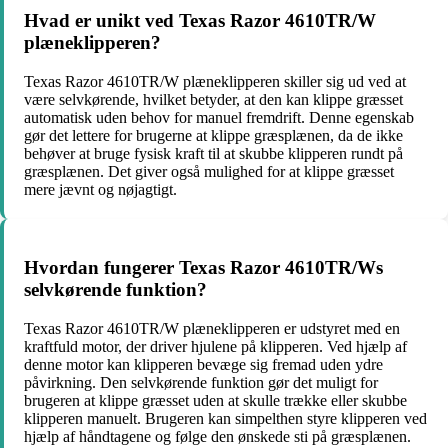
Hvad er unikt ved Texas Razor 4610TR/W
plæneklipperen?
Texas Razor 4610TR/W plæneklipperen skiller sig ud ved at
være selvkørende, hvilket betyder, at den kan klippe græsset
automatisk uden behov for manuel fremdrift. Denne egenskab
gør det lettere for brugerne at klippe græsplænen, da de ikke
behøver at bruge fysisk kraft til at skubbe klipperen rundt på
græsplænen. Det giver også mulighed for at klippe græsset
mere jævnt og nøjagtigt.
Hvordan fungerer Texas Razor 4610TR/Ws
selvkørende funktion?
Texas Razor 4610TR/W plæneklipperen er udstyret med en
kraftfuld motor, der driver hjulene på klipperen. Ved hjælp af
denne motor kan klipperen bevæge sig fremad uden ydre
påvirkning. Den selvkørende funktion gør det muligt for
brugeren at klippe græsset uden at skulle trække eller skubbe
klipperen manuelt. Brugeren kan simpelthen styre klipperen ved
hjælp af håndtagene og følge den ønskede sti på græsplænen.