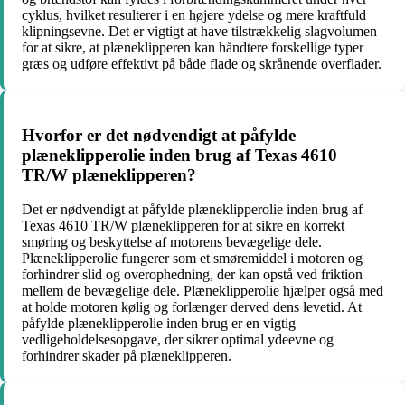
cyklus, hvilket resulterer i en højere ydelse og mere kraftfuld
klipningsevne. Det er vigtigt at have tilstrækkelig slagvolumen
for at sikre, at plæneklipperen kan håndtere forskellige typer
græs og udføre effektivt på både flade og skrånende overflader.
Hvorfor er det nødvendigt at påfylde
plæneklipperolie inden brug af Texas 4610
TR/W plæneklipperen?
Det er nødvendigt at påfylde plæneklipperolie inden brug af
Texas 4610 TR/W plæneklipperen for at sikre en korrekt
smøring og beskyttelse af motorens bevægelige dele.
Plæneklipperolie fungerer som et smøremiddel i motoren og
forhindrer slid og overophedning, der kan opstå ved friktion
mellem de bevægelige dele. Plæneklipperolie hjælper også med
at holde motoren kølig og forlænger derved dens levetid. At
påfylde plæneklipperolie inden brug er en vigtig
vedligeholdelsesopgave, der sikrer optimal ydeevne og
forhindrer skader på plæneklipperen.