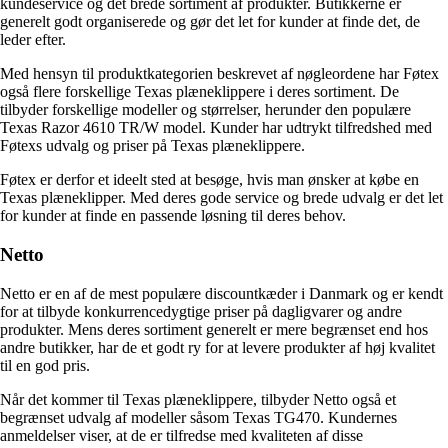
kundeservice og det brede sortiment af produkter. Butikkerne er
generelt godt organiserede og gør det let for kunder at finde det, de
leder efter.
Med hensyn til produktkategorien beskrevet af nøgleordene har Føtex
også flere forskellige Texas plæneklippere i deres sortiment. De
tilbyder forskellige modeller og størrelser, herunder den populære
Texas Razor 4610 TR/W model. Kunder har udtrykt tilfredshed med
Føtexs udvalg og priser på Texas plæneklippere.
Føtex er derfor et ideelt sted at besøge, hvis man ønsker at købe en
Texas plæneklipper. Med deres gode service og brede udvalg er det let
for kunder at finde en passende løsning til deres behov.
Netto
Netto er en af de mest populære discountkæder i Danmark og er kendt
for at tilbyde konkurrencedygtige priser på dagligvarer og andre
produkter. Mens deres sortiment generelt er mere begrænset end hos
andre butikker, har de et godt ry for at levere produkter af høj kvalitet
til en god pris.
Når det kommer til Texas plæneklippere, tilbyder Netto også et
begrænset udvalg af modeller såsom Texas TG470. Kundernes
anmeldelser viser, at de er tilfredse med kvaliteten af ​​disse