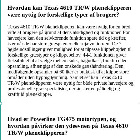
Hvordan kan Texas 4610 TR/W plæneklipperen
være nyttig for forskellige typer af brugere?
Texas 4610 TR/W plæneklipperen kan være nyttig for en bred
vifte af brugere på grund af dens alsidighed og funktioner. For
haveejere kan den selvkørende funktion spare tid og kræfter,
især når de har store græsplæner eller ujævnt terræn. De 7
højdeindstillinger giver mulighed for at tilpasse klippehøjden til
forskellige græstyper og klippebehov. 4-i-1 funktionen giver
fleksibilitet til at vælge mellem side-, bagudkast, bioklip eller
opsamling, afhængigt af den ønskede græshåndtering. Den
medfølgende opsamler på 60 liter er praktisk til at klippe store
områder uden hyppig tømning. Samlet set kan Texas 4610
TR/W plæneklipperen være nyttig for både private haveejere og
professionelle græsspecialister, der ønsker en pålidelig og
kraftfuld plæneklipper.
Hvad er Powerline TG475 motortypen, og
hvordan påvirker den ydeevnen på Texas 4610
TR/W plæneklipperen?