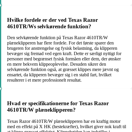
Hvilke fordele er der ved Texas Razor
4610TR/Ws selvkørende funktion?
Den selvkørende funktion på Texas Razor 4610TR/W
plæneklipperen har flere fordele. For det første sparer den
brugeren for anstrengelse og fysisk belastning, da klipperen
bevæger sig fremad ved egen kraft. Dette er særligt nyttigt for
personer med begrænset fysisk formåen eller dem, der ønsker
en mere bekvem klippeoplevelse. Desuden sikrer den
selvkørende funktion også, at græsset klippes mere jævnt og
ensartet, da klipperen bevæger sig i en stabil fart, hvilket
resulterer i et mere professionelt resultat.
Hvad er specifikationerne for Texas Razor
4610TR/W plæneklipperen?
Texas Razor 4610TR/W plæneklipperen har en kraftig motor
med en effekt på X HK (hestekræfter), hvilket giver nok kraft til
at klippe græsset effektivt. Klippehøjden kan indstilles i