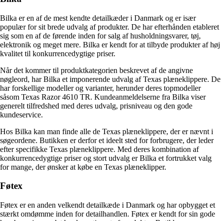
Bilka er en af de mest kendte detailkæder i Danmark og er især
populær for sit brede udvalg af produkter. De har efterhånden etableret
sig som en af de førende inden for salg af husholdningsvarer, tøj,
elektronik og meget mere. Bilka er kendt for at tilbyde produkter af høj
kvalitet til konkurrencedygtige priser.
Når det kommer til produktkategorien beskrevet af de angivne
nøgleord, har Bilka et imponerende udvalg af Texas plæneklippere. De
har forskellige modeller og varianter, herunder deres topmodeller
såsom Texas Razor 4610 TR. Kundeanmeldelserne fra Bilka viser
generelt tilfredshed med deres udvalg, prisniveau og den gode
kundeservice.
Hos Bilka kan man finde alle de Texas plæneklippere, der er nævnt i
søgeordene. Butikken er derfor et ideelt sted for forbrugere, der leder
efter specifikke Texas plæneklippere. Med deres kombination af
konkurrencedygtige priser og stort udvalg er Bilka et fortrukket valg
for mange, der ønsker at købe en Texas plæneklipper.
Føtex
Føtex er en anden velkendt detailkæde i Danmark og har opbygget et
stærkt omdømme inden for detailhandlen. Føtex er kendt for sin gode