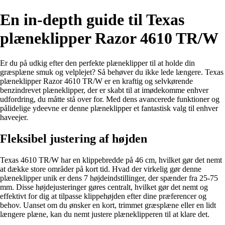
En in-depth guide til Texas
plæneklipper Razor 4610 TR/W
Er du på udkig efter den perfekte plæneklipper til at holde din
græsplæne smuk og velplejet? Så behøver du ikke lede længere. Texas
plæneklipper Razor 4610 TR/W er en kraftig og selvkørende
benzindrevet plæneklipper, der er skabt til at imødekomme enhver
udfordring, du måtte stå over for. Med dens avancerede funktioner og
pålidelige ydeevne er denne plæneklipper et fantastisk valg til enhver
haveejer.
Fleksibel justering af højden
Texas 4610 TR/W har en klippebredde på 46 cm, hvilket gør det nemt
at dække store områder på kort tid. Hvad der virkelig gør denne
plæneklipper unik er dens 7 højdeindstillinger, der spænder fra 25-75
mm. Disse højdejusteringer gøres centralt, hvilket gør det nemt og
effektivt for dig at tilpasse klippehøjden efter dine præferencer og
behov. Uanset om du ønsker en kort, trimmet græsplæne eller en lidt
længere plæne, kan du nemt justere plæneklipperen til at klare det.