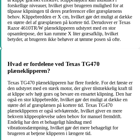
forskellige niveauer, hvilket giver brugeren mulighed for at
tilpasse klipningen til deres præferencer eller græsplænens
behov. Klippebredden er X cm, hvilket gør det muligt at dække
en større del af græsplænen på kortere tid. Derudover er Texas
Razor 4610TR/W plæneklipperen udstyret med en stor
opsamlerpose, der kan rumme X liter græsafklip, hvilket
betyder, at brugeren ikke behøver at tømme posen så ofte.
Hvad er fordelene ved Texas TG470
plæneklipperen?
Texas TG470 plæneklipperen har flere fordele. For det første er
den udstyret med en stærk motor, der giver tilstrækkelig kraft til
at klippe selv højt græs og bevare en ensartet klipning. Den har
også en stor klippebredde, hvilket gør det muligt at dække en
større del af græsplænen på kortere tid. Texas TG470
plæneklipperen er også selvkørende, hvilket giver en mere
bekvem klippeoplevelse uden behov for manuel fremdrift.
Endelig har den et behageligt håndtag med
vibrationsdæmpning, hvilket gør det mere behageligt for
brugeren at betjene klipperen i længere tid.