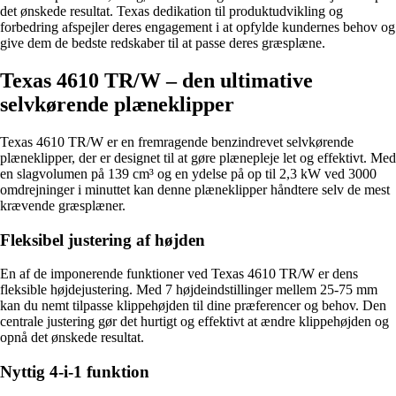
det ønskede resultat. Texas dedikation til produktudvikling og
forbedring afspejler deres engagement i at opfylde kundernes behov og
give dem de bedste redskaber til at passe deres græsplæne.
Texas 4610 TR/W – den ultimative
selvkørende plæneklipper
Texas 4610 TR/W er en fremragende benzindrevet selvkørende
plæneklipper, der er designet til at gøre plænepleje let og effektivt. Med
en slagvolumen på 139 cm³ og en ydelse på op til 2,3 kW ved 3000
omdrejninger i minuttet kan denne plæneklipper håndtere selv de mest
krævende græsplæner.
Fleksibel justering af højden
En af de imponerende funktioner ved Texas 4610 TR/W er dens
fleksible højdejustering. Med 7 højdeindstillinger mellem 25-75 mm
kan du nemt tilpasse klippehøjden til dine præferencer og behov. Den
centrale justering gør det hurtigt og effektivt at ændre klippehøjden og
opnå det ønskede resultat.
Nyttig 4-i-1 funktion