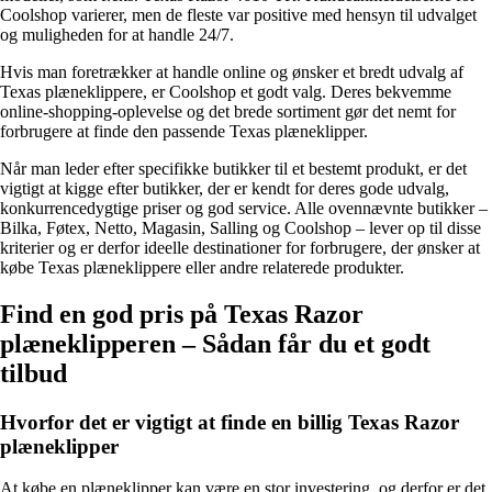
Coolshop varierer, men de fleste var positive med hensyn til udvalget
og muligheden for at handle 24/7.
Hvis man foretrækker at handle online og ønsker et bredt udvalg af
Texas plæneklippere, er Coolshop et godt valg. Deres bekvemme
online-shopping-oplevelse og det brede sortiment gør det nemt for
forbrugere at finde den passende Texas plæneklipper.
Når man leder efter specifikke butikker til et bestemt produkt, er det
vigtigt at kigge efter butikker, der er kendt for deres gode udvalg,
konkurrencedygtige priser og god service. Alle ovennævnte butikker –
Bilka, Føtex, Netto, Magasin, Salling og Coolshop – lever op til disse
kriterier og er derfor ideelle destinationer for forbrugere, der ønsker at
købe Texas plæneklippere eller andre relaterede produkter.
Find en god pris på Texas Razor
plæneklipperen – Sådan får du et godt
tilbud
Hvorfor det er vigtigt at finde en billig Texas Razor
plæneklipper
At købe en plæneklipper kan være en stor investering, og derfor er det