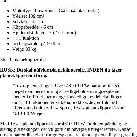
Motortype: Powerline TG475 (4-takts motor)
Ydelse: 139 cm³
Selvkørende: Ja
Klippebredde: 46 cm
Højdeindstillinger: 7 (25-75 mm)
4-i-1 funktion
Inkl. opsamler på 60 liter
Vægt: 33 kg
Ekskl. plæneklipperolie.
HUSK: Du skal påfylde plæneklipperolie, INDEN du tager
plæneklipperen i brug.
“Texas plæneklipper Razor 4610 TR/W har gjort det så
meget nemmere for mig at vedligeholde min græsplæne.
Den er kraftfuld, har mange forskellige højdeindstillinger
og 4-i-1 funktionen er virkelig praktisk. Jeg er fuldt ud
tilfreds med mit køb!” – Søren, Texas plæneklipper Razor
4610 TR/W ejer
Med Texas plæneklipper Razor 4610 TR/W får du en pålidelig og
alsidig plæneklipper, der vil gøre din havepleje meget lettere. Uanset
om du har en lille eller stor græsplæne, vil denne plæneklipper give dig