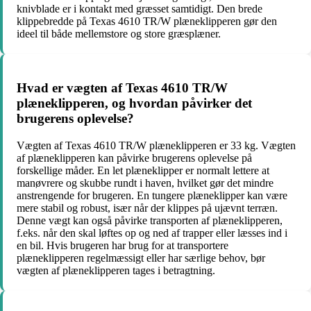
knivblade er i kontakt med græsset samtidigt. Den brede
klippebredde på Texas 4610 TR/W plæneklipperen gør den
ideel til både mellemstore og store græsplæner.
Hvad er vægten af Texas 4610 TR/W
plæneklipperen, og hvordan påvirker det
brugerens oplevelse?
Vægten af Texas 4610 TR/W plæneklipperen er 33 kg. Vægten
af plæneklipperen kan påvirke brugerens oplevelse på
forskellige måder. En let plæneklipper er normalt lettere at
manøvrere og skubbe rundt i haven, hvilket gør det mindre
anstrengende for brugeren. En tungere plæneklipper kan være
mere stabil og robust, især når der klippes på ujævnt terræn.
Denne vægt kan også påvirke transporten af plæneklipperen,
f.eks. når den skal løftes op og ned af trapper eller læsses ind i
en bil. Hvis brugeren har brug for at transportere
plæneklipperen regelmæssigt eller har særlige behov, bør
vægten af plæneklipperen tages i betragtning.