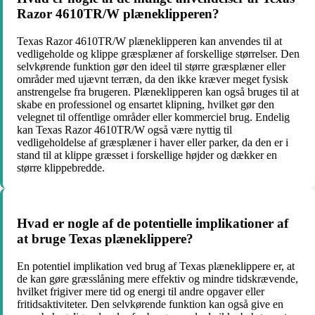
Razor 4610TR/W plæneklipperen?
Texas Razor 4610TR/W plæneklipperen kan anvendes til at
vedligeholde og klippe græsplæner af forskellige størrelser. Den
selvkørende funktion gør den ideel til større græsplæner eller
områder med ujævnt terræn, da den ikke kræver meget fysisk
anstrengelse fra brugeren. Plæneklipperen kan også bruges til at
skabe en professionel og ensartet klipning, hvilket gør den
velegnet til offentlige områder eller kommerciel brug. Endelig
kan Texas Razor 4610TR/W også være nyttig til
vedligeholdelse af græsplæner i haver eller parker, da den er i
stand til at klippe græsset i forskellige højder og dækker en
større klippebredde.
Hvad er nogle af de potentielle implikationer af
at bruge Texas plæneklippere?
En potentiel implikation ved brug af Texas plæneklippere er, at
de kan gøre græsslåning mere effektiv og mindre tidskrævende,
hvilket frigiver mere tid og energi til andre opgaver eller
fritidsaktiviteter. Den selvkørende funktion kan også give en