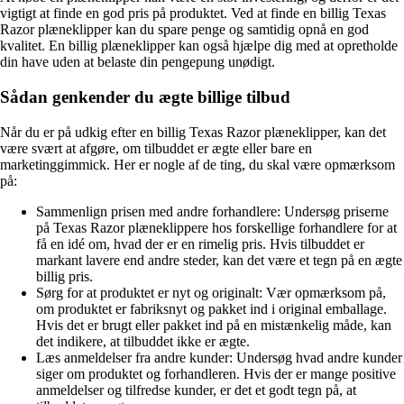
vigtigt at finde en god pris på produktet. Ved at finde en billig Texas
Razor plæneklipper kan du spare penge og samtidig opnå en god
kvalitet. En billig plæneklipper kan også hjælpe dig med at opretholde
din have uden at belaste din pengepung unødigt.
Sådan genkender du ægte billige tilbud
Når du er på udkig efter en billig Texas Razor plæneklipper, kan det
være svært at afgøre, om tilbuddet er ægte eller bare en
marketinggimmick. Her er nogle af de ting, du skal være opmærksom
på:
Sammenlign prisen med andre forhandlere: Undersøg priserne
på Texas Razor plæneklippere hos forskellige forhandlere for at
få en idé om, hvad der er en rimelig pris. Hvis tilbuddet er
markant lavere end andre steder, kan det være et tegn på en ægte
billig pris.
Sørg for at produktet er nyt og originalt: Vær opmærksom på,
om produktet er fabriksnyt og pakket ind i original emballage.
Hvis det er brugt eller pakket ind på en mistænkelig måde, kan
det indikere, at tilbuddet ikke er ægte.
Læs anmeldelser fra andre kunder: Undersøg hvad andre kunder
siger om produktet og forhandleren. Hvis der er mange positive
anmeldelser og tilfredse kunder, er det et godt tegn på, at