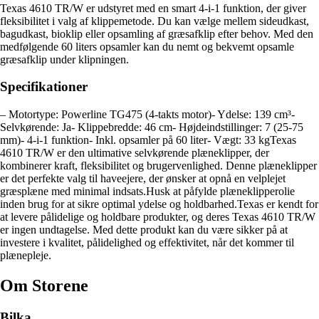
Texas 4610 TR/W er udstyret med en smart 4-i-1 funktion, der giver
fleksibilitet i valg af klippemetode. Du kan vælge mellem sideudkast,
bagudkast, bioklip eller opsamling af græsafklip efter behov. Med den
medfølgende 60 liters opsamler kan du nemt og bekvemt opsamle
græsafklip under klipningen.
Specifikationer
– Motortype: Powerline TG475 (4-takts motor)- Ydelse: 139 cm³-
Selvkørende: Ja- Klippebredde: 46 cm- Højdeindstillinger: 7 (25-75
mm)- 4-i-1 funktion- Inkl. opsamler på 60 liter- Vægt: 33 kgTexas
4610 TR/W er den ultimative selvkørende plæneklipper, der
kombinerer kraft, fleksibilitet og brugervenlighed. Denne plæneklipper
er det perfekte valg til haveejere, der ønsker at opnå en velplejet
græsplæne med minimal indsats.Husk at påfylde plæneklipperolie
inden brug for at sikre optimal ydelse og holdbarhed.Texas er kendt for
at levere pålidelige og holdbare produkter, og deres Texas 4610 TR/W
er ingen undtagelse. Med dette produkt kan du være sikker på at
investere i kvalitet, pålidelighed og effektivitet, når det kommer til
plænepleje.
Om Storene
Bilka