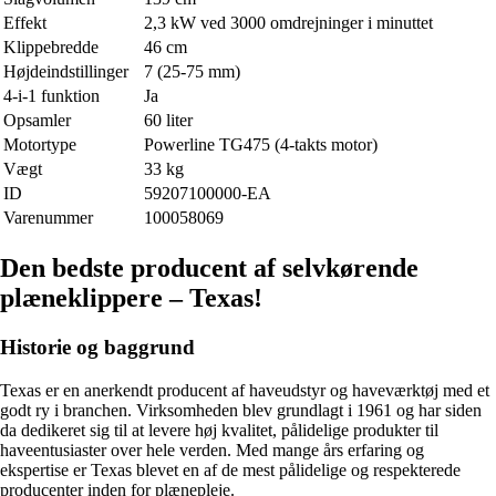
Effekt
2,3 kW ved 3000 omdrejninger i minuttet
Klippebredde
46 cm
Højdeindstillinger
7 (25-75 mm)
4-i-1 funktion
Ja
Opsamler
60 liter
Motortype
Powerline TG475 (4-takts motor)
Vægt
33 kg
ID
59207100000-EA
Varenummer
100058069
Den bedste producent af selvkørende
plæneklippere – Texas!
Historie og baggrund
Texas er en anerkendt producent af haveudstyr og haveværktøj med et
godt ry i branchen. Virksomheden blev grundlagt i 1961 og har siden
da dedikeret sig til at levere høj kvalitet, pålidelige produkter til
haveentusiaster over hele verden. Med mange års erfaring og
ekspertise er Texas blevet en af de mest pålidelige og respekterede
producenter inden for plænepleje.