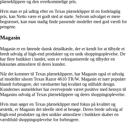
plæneklippere og den overkommelige pris.
Hvis man er på udkig efter en Texas plæneklipper til en fordelagtig
pris, kan Netto være et godt sted at starte. Selvom udvalget er mere
begrænset, kan man stadig finde passende modeller med god værdi for
pengene.
Magasin
Magasin er en førende dansk detailkæde, der er kendt for at tilbyde et
bredt udvalg af high-end produkter og en unik shoppingoplevelse. De
har flere butikker i landet, som er velorganiserede og tilbyder en
luksuriøs atmosfære til deres kunder.
Når det kommer til Texas plæneklippere, har Magasin også et udvalg
af modeller såsom Texas Razor 4610 TR/W. Magasin er især populær
blandt forbrugere, der værdsætter høj kvalitet og stilfuldt design.
Kundernes anmeldelser har overvejende været positive med hensyn til
Magasins udvalg af Texas plæneklippere og deres shoppingoplevelse.
Hvis man søger en Texas plæneklipper med fokus på kvalitet og
æstetik, er Magasin det ideelle sted at besøge. Deres brede udvalg af
high-end produkter og den unikke atmosfære i butikken skaber en
værdifuld shoppingoplevelse for forbrugere.