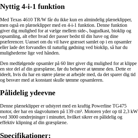
Nyttig 4-i-1 funktion
Med Texas 4610 TR/W får du ikke kun en almindelig plæneklipper,
men også en plæneklipper med en 4-i-1 funktion. Denne funktion
giver dig mulighed for at vælge mellem side-, bagudkast, bioklip og
opsamling, alt efter hvad der passer bedst til din have og dine
præferencer. Uanset om du vil have græsset samlet op i en opsamler
eller lade det forvandles til naturlig gødning ved bioklip, så har du
mulighederne lige ved hånden.
Den medfølgende opsamler på 60 liter giver dig mulighed for at klippe
en stor del af din græsplæne, før du behøver at tømme den. Dette er
ideelt, hvis du har en større plæne at arbejde med, da det sparer dig tid
og besvær med at konstant skulle tømme opsamleren.
Pålidelig ydeevne
Denne plæneklipper er udstyret med en kraftig Powerline TG475
motor, der har en slagvolumen på 139 cm³. Motoren yder op til 2,3 kW
ved 3000 omdrejninger i minuttet, hvilket sikrer en pålidelig og
effektiv klipning af din græsplæne.
Specifikationer: