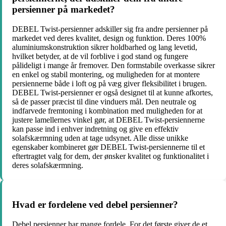
persienner på markedet?
DEBEL Twist-persienner adskiller sig fra andre persienner på
markedet ved deres kvalitet, design og funktion. Deres 100%
aluminiumskonstruktion sikrer holdbarhed og lang levetid,
hvilket betyder, at de vil forblive i god stand og fungere
pålideligt i mange år fremover. Den formstabile overkasse sikrer
en enkel og stabil montering, og muligheden for at montere
persiennerne både i loft og på væg giver fleksibilitet i brugen.
DEBEL Twist-persienner er også designet til at kunne afkortes,
så de passer præcist til dine vinduers mål. Den neutrale og
indfarvede fremtoning i kombination med muligheden for at
justere lamellernes vinkel gør, at DEBEL Twist-persiennerne
kan passe ind i enhver indretning og give en effektiv
solafskærmning uden at tage udsynet. Alle disse unikke
egenskaber kombineret gør DEBEL Twist-persiennerne til et
eftertragtet valg for dem, der ønsker kvalitet og funktionalitet i
deres solafskærmning.
Hvad er fordelene ved debel persienner?
Debel persienner har mange fordele. For det første giver de et