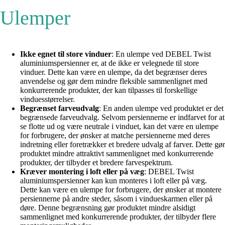
Ulemper
Ikke egnet til store vinduer
: En ulempe ved DEBEL Twist
aluminiumspersienner er, at de ikke er velegnede til store
vinduer. Dette kan være en ulempe, da det begrænser deres
anvendelse og gør dem mindre fleksible sammenlignet med
konkurrerende produkter, der kan tilpasses til forskellige
vinduesstørrelser.
Begrænset farveudvalg
: En anden ulempe ved produktet er det
begrænsede farveudvalg. Selvom persiennerne er indfarvet for at
se flotte ud og være neutrale i vinduet, kan det være en ulempe
for forbrugere, der ønsker at matche persiennerne med deres
indretning eller foretrækker et bredere udvalg af farver. Dette gør
produktet mindre attraktivt sammenlignet med konkurrerende
produkter, der tilbyder et bredere farvespektrum.
Kræver montering i loft eller på væg
: DEBEL Twist
aluminiumspersienner kan kun monteres i loft eller på væg.
Dette kan være en ulempe for forbrugere, der ønsker at montere
persiennerne på andre steder, såsom i vindueskarmen eller på
døre. Denne begrænsning gør produktet mindre alsidigt
sammenlignet med konkurrerende produkter, der tilbyder flere