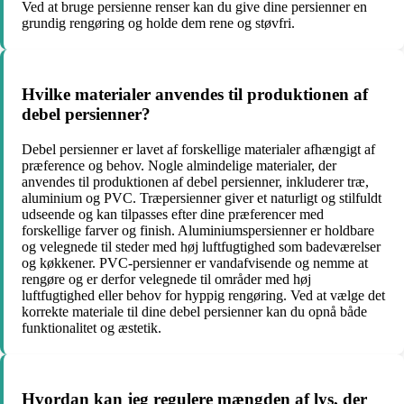
Ved at bruge persienne renser kan du give dine persienner en
grundig rengøring og holde dem rene og støvfri.
Hvilke materialer anvendes til produktionen af
debel persienner?
Debel persienner er lavet af forskellige materialer afhængigt af
præference og behov. Nogle almindelige materialer, der
anvendes til produktionen af debel persienner, inkluderer træ,
aluminium og PVC. Træpersienner giver et naturligt og stilfuldt
udseende og kan tilpasses efter dine præferencer med
forskellige farver og finish. Aluminiumspersienner er holdbare
og velegnede til steder med høj luftfugtighed som badeværelser
og køkkener. PVC-persienner er vandafvisende og nemme at
rengøre og er derfor velegnede til områder med høj
luftfugtighed eller behov for hyppig rengøring. Ved at vælge det
korrekte materiale til dine debel persienner kan du opnå både
funktionalitet og æstetik.
Hvordan kan jeg regulere mængden af lys, der