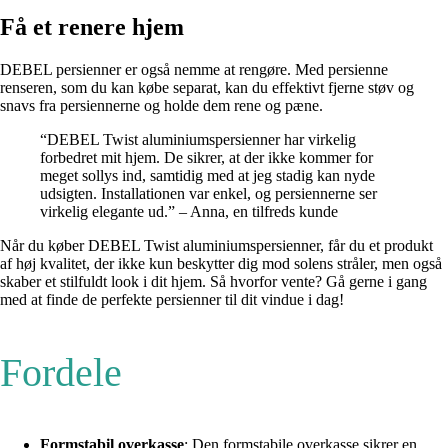
Få et renere hjem
DEBEL persienner er også nemme at rengøre. Med persienne
renseren, som du kan købe separat, kan du effektivt fjerne støv og
snavs fra persiennerne og holde dem rene og pæne.
“DEBEL Twist aluminiumspersienner har virkelig
forbedret mit hjem. De sikrer, at der ikke kommer for
meget sollys ind, samtidig med at jeg stadig kan nyde
udsigten. Installationen var enkel, og persiennerne ser
virkelig elegante ud.” – Anna, en tilfreds kunde
Når du køber DEBEL Twist aluminiumspersienner, får du et produkt
af høj kvalitet, der ikke kun beskytter dig mod solens stråler, men også
skaber et stilfuldt look i dit hjem. Så hvorfor vente? Gå gerne i gang
med at finde de perfekte persienner til dit vindue i dag!
Fordele
Formstabil overkasse
: Den formstabile overkasse sikrer en