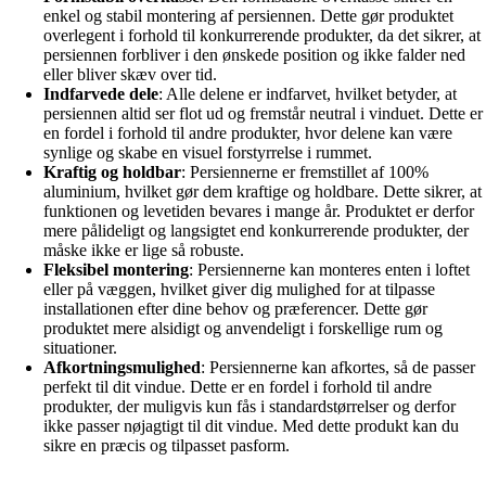
enkel og stabil montering af persiennen. Dette gør produktet
overlegent i forhold til konkurrerende produkter, da det sikrer, at
persiennen forbliver i den ønskede position og ikke falder ned
eller bliver skæv over tid.
Indfarvede dele
: Alle delene er indfarvet, hvilket betyder, at
persiennen altid ser flot ud og fremstår neutral i vinduet. Dette er
en fordel i forhold til andre produkter, hvor delene kan være
synlige og skabe en visuel forstyrrelse i rummet.
Kraftig og holdbar
: Persiennerne er fremstillet af 100%
aluminium, hvilket gør dem kraftige og holdbare. Dette sikrer, at
funktionen og levetiden bevares i mange år. Produktet er derfor
mere pålideligt og langsigtet end konkurrerende produkter, der
måske ikke er lige så robuste.
Fleksibel montering
: Persiennerne kan monteres enten i loftet
eller på væggen, hvilket giver dig mulighed for at tilpasse
installationen efter dine behov og præferencer. Dette gør
produktet mere alsidigt og anvendeligt i forskellige rum og
situationer.
Afkortningsmulighed
: Persiennerne kan afkortes, så de passer
perfekt til dit vindue. Dette er en fordel i forhold til andre
produkter, der muligvis kun fås i standardstørrelser og derfor
ikke passer nøjagtigt til dit vindue. Med dette produkt kan du
sikre en præcis og tilpasset pasform.