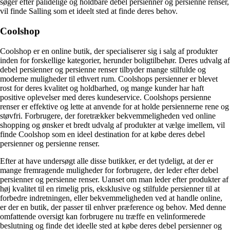
søger efter pålidelige og holdbare debel persienner og persienne renser,
vil finde Salling som et ideelt sted at finde deres behov.
Coolshop
Coolshop er en online butik, der specialiserer sig i salg af produkter
inden for forskellige kategorier, herunder boligtilbehør. Deres udvalg af
debel persienner og persienne renser tilbyder mange stilfulde og
moderne muligheder til ethvert rum. Coolshops persienner er blevet
rost for deres kvalitet og holdbarhed, og mange kunder har haft
positive oplevelser med deres kundeservice. Coolshops persienne
renser er effektive og lette at anvende for at holde persiennerne rene og
støvfri. Forbrugere, der foretrækker bekvemmeligheden ved online
shopping og ønsker et bredt udvalg af produkter at vælge imellem, vil
finde Coolshop som en ideel destination for at købe deres debel
persienner og persienne renser.
Efter at have undersøgt alle disse butikker, er det tydeligt, at der er
mange fremragende muligheder for forbrugere, der leder efter debel
persienner og persienne renser. Uanset om man leder efter produkter af
høj kvalitet til en rimelig pris, eksklusive og stilfulde persienner til at
forbedre indretningen, eller bekvemmeligheden ved at handle online,
er der en butik, der passer til enhver præference og behov. Med denne
omfattende oversigt kan forbrugere nu træffe en velinformerede
beslutning og finde det ideelle sted at købe deres debel persienner og