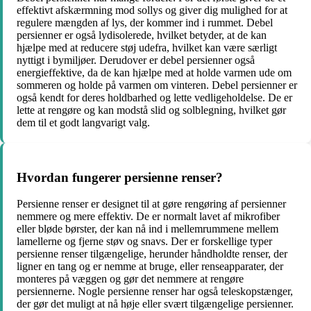
effektivt afskærmning mod sollys og giver dig mulighed for at
regulere mængden af lys, der kommer ind i rummet. Debel
persienner er også lydisolerede, hvilket betyder, at de kan
hjælpe med at reducere støj udefra, hvilket kan være særligt
nyttigt i bymiljøer. Derudover er debel persienner også
energieffektive, da de kan hjælpe med at holde varmen ude om
sommeren og holde på varmen om vinteren. Debel persienner er
også kendt for deres holdbarhed og lette vedligeholdelse. De er
lette at rengøre og kan modstå slid og solblegning, hvilket gør
dem til et godt langvarigt valg.
Hvordan fungerer persienne renser?
Persienne renser er designet til at gøre rengøring af persienner
nemmere og mere effektiv. De er normalt lavet af mikrofiber
eller bløde børster, der kan nå ind i mellemrummene mellem
lamellerne og fjerne støv og snavs. Der er forskellige typer
persienne renser tilgængelige, herunder håndholdte renser, der
ligner en tang og er nemme at bruge, eller renseapparater, der
monteres på væggen og gør det nemmere at rengøre
persiennerne. Nogle persienne renser har også teleskopstænger,
der gør det muligt at nå høje eller svært tilgængelige persienner.