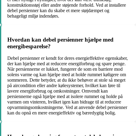
konstruktionsstøj eller andre støjende forhold. Ved at installere
debel persienner kan du skabe et mere støjdæmpet og
behageligt miljø indendørs.
Hvordan kan debel persienner hjælpe med
energibesparelse?
Debel persienner er kendt for deres energieffektive egenskaber,
der kan hjælpe med at reducere energiforbrug og spare penge.
Når persiennerne er lukket, fungerer de som en barriere mod
solens varme og kan hjælpe med at holde rummet køligere om
sommeren. Dette betyder, at du ikke behøver at stole så meget
på aircondition eller andre kølesystemer, hvilket kan føre til
lavere energiforbrug og omkostninger. Omvendt kan
persiennerne også hjælpe med at isolere rummet og holde på
varmen om vinteren, hvilket igen kan bidrage til at reducere
opvarmningsomkostningerne. Ved at anvende debel persienner
kan du opnå en mere energieffektiv og bæredygtig bolig.