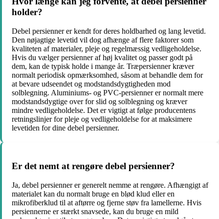
Hvor længe kan jeg forvente, at debel persienner
holder?
Debel persienner er kendt for deres holdbarhed og lang levetid.
Den nøjagtige levetid vil dog afhænge af flere faktorer som
kvaliteten af ​​materialer, pleje og regelmæssig vedligeholdelse.
Hvis du vælger persienner af høj kvalitet og passer godt på
dem, kan de typisk holde i mange år. Træpersienner kræver
normalt periodisk opmærksomhed, såsom at behandle dem for
at bevare udseendet og modstandsdygtigheden mod
solblegning. Aluminiums- og PVC-persienner er normalt mere
modstandsdygtige over for slid og solblegning og kræver
mindre vedligeholdelse. Det er vigtigt at følge producentens
retningslinjer for pleje og vedligeholdelse for at maksimere
levetiden for dine debel persienner.
Er det nemt at rengøre debel persienner?
Ja, debel persienner er generelt nemme at rengøre. Afhængigt af
materialet kan du normalt bruge en blød klud eller en
mikrofiberklud til at aftørre og fjerne støv fra lamellerne. Hvis
persiennerne er stærkt snavsede, kan du bruge en mild