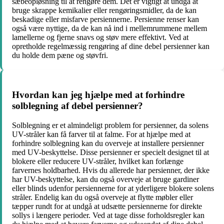
sæbeopløsning til at rengøre dem. Det er vigtigt at undgå at
bruge skrappe kemikalier eller rengøringsmidler, da de kan
beskadige eller misfarve persiennerne. Persienne renser kan
også være nyttige, da de kan nå ind i mellemrummene mellem
lamellerne og fjerne snavs og støv mere effektivt. Ved at
opretholde regelmæssig rengøring af dine debel persienner kan
du holde dem pæne og støvfri.
Hvordan kan jeg hjælpe med at forhindre
solblegning af debel persienner?
Solblegning er et almindeligt problem for persienner, da solens
UV-stråler kan få farver til at falme. For at hjælpe med at
forhindre solblegning kan du overveje at installere persienner
med UV-beskyttelse. Disse persienner er specielt designet til at
blokere eller reducere UV-stråler, hvilket kan forlænge
farvernes holdbarhed. Hvis du allerede har persienner, der ikke
har UV-beskyttelse, kan du også overveje at bruge gardiner
eller blinds udenfor persiennerne for at yderligere blokere solens
stråler. Endelig kan du også overveje at flytte møbler eller
tæpper rundt for at undgå at udsætte persiennerne for direkte
sollys i længere perioder. Ved at tage disse forholdsregler kan