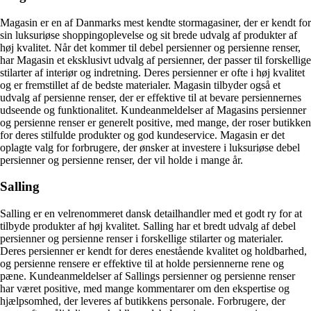
Magasin er en af Danmarks mest kendte stormagasiner, der er kendt for
sin luksuriøse shoppingoplevelse og sit brede udvalg af produkter af
høj kvalitet. Når det kommer til debel persienner og persienne renser,
har Magasin et eksklusivt udvalg af persienner, der passer til forskellige
stilarter af interiør og indretning. Deres persienner er ofte i høj kvalitet
og er fremstillet af de bedste materialer. Magasin tilbyder også et
udvalg af persienne renser, der er effektive til at bevare persiennernes
udseende og funktionalitet. Kundeanmeldelser af Magasins persienner
og persienne renser er generelt positive, med mange, der roser butikken
for deres stilfulde produkter og god kundeservice. Magasin er det
oplagte valg for forbrugere, der ønsker at investere i luksuriøse debel
persienner og persienne renser, der vil holde i mange år.
Salling
Salling er en velrenommeret dansk detailhandler med et godt ry for at
tilbyde produkter af høj kvalitet. Salling har et bredt udvalg af debel
persienner og persienne renser i forskellige stilarter og materialer.
Deres persienner er kendt for deres enestående kvalitet og holdbarhed,
og persienne rensere er effektive til at holde persiennerne rene og
pæne. Kundeanmeldelser af Sallings persienner og persienne renser
har været positive, med mange kommentarer om den ekspertise og
hjælpsomhed, der leveres af butikkens personale. Forbrugere, der