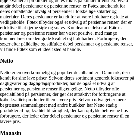
høje kvalitet af produkter og deres fokus på kundetilfredshed. Hvad
angår debel persienner og persienne renser, er Føtex anerkendt for
deres omfattende udvalg af persienner i forskellige stilarter og
materialer. Deres persienner er kendt for at være holdbare og lette at
vedligeholde. Føtex tilbyder også et udvalg af persienne renser, der er
effektive til at fjerne støv og snavs. Kundeanmeldelser af Føtexs
persienner og persienne renser har været positive, med mange
kommentarer om den gode kvalitet og holdbarhed. Forbrugere, der
søger efter pålidelige og stilfulde debel persienner og persienne renser,
vil finde Føtex som et ideelt sted at handle.
Netto
Netto er en overkommelig og populær detailhandler i Danmark, der er
kendt for sine lave priser. Selvom deres sortiment generelt fokuserer på
dagligvarer og dagligdagsprodukter, har de også et udvalg af
persienner og persienne renser tilgængelige. Netto tilbyder ofte
specialtilbud på persienner, der gør det attraktivt for forbrugerne at
købe kvalitetsprodukter til en lavere pris. Selvom udvalget er mere
begrænset sammenlignet med andre butikker, har Netto stadig
produkter af høj kvalitet til rådighed, der kan opfylde behovene hos
forbrugere, der leder efter debel persienner og persienne renser til en
lavere pris.
Magasin