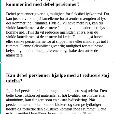
kommer ind med debel persienner?
Debel persienner giver dig mulighed for fleksibel lyskontrol. Du
kan justere vinklen på lamellerne for at ændre mængden af lys,
der kommer ind i rummet. Hvis du vil have mere lys, kan du
vinkle lamellerne, så de er mere åbne, hvilket tillader mere lys at
komme ind. Hvis du vil reducere mængden af lys, kan du
vinkle lamellerne, så de er mere lukkede. Du kan også hæve
eller sænke persiennerne for at slippe mere eller mindre lys ind i
rummet. Denne fleksibilitet giver dig mulighed for at tilpasse
belysningen efter dine præferencer og skabe den ønskede
atmosfære.
Kan debel persienner hjælpe med at reducere støj
udefra?
Ja, debel persienner kan bidrage til at reducere støj udefra. Den
tætte konstruktion og materialer af høj kvalitet, såsom træ eller
aluminium, kan fungere som en ekstra lydisolering. Når
persiennerne er lukket, kan de blokere og dæmpe lydbølger
udefra og forbedre den akustiske komfort inde i rummet. Dette
er især nyttigt i bymiljøer, hvor der kan være trafikstøj,