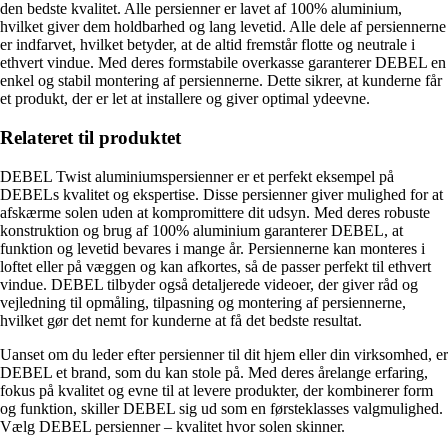
den bedste kvalitet. Alle persienner er lavet af 100% aluminium,
hvilket giver dem holdbarhed og lang levetid. Alle dele af persiennerne
er indfarvet, hvilket betyder, at de altid fremstår flotte og neutrale i
ethvert vindue. Med deres formstabile overkasse garanterer DEBEL en
enkel og stabil montering af persiennerne. Dette sikrer, at kunderne får
et produkt, der er let at installere og giver optimal ydeevne.
Relateret til produktet
DEBEL Twist aluminiumspersienner er et perfekt eksempel på
DEBELs kvalitet og ekspertise. Disse persienner giver mulighed for at
afskærme solen uden at kompromittere dit udsyn. Med deres robuste
konstruktion og brug af 100% aluminium garanterer DEBEL, at
funktion og levetid bevares i mange år. Persiennerne kan monteres i
loftet eller på væggen og kan afkortes, så de passer perfekt til ethvert
vindue. DEBEL tilbyder også detaljerede videoer, der giver råd og
vejledning til opmåling, tilpasning og montering af persiennerne,
hvilket gør det nemt for kunderne at få det bedste resultat.
Uanset om du leder efter persienner til dit hjem eller din virksomhed, er
DEBEL et brand, som du kan stole på. Med deres årelange erfaring,
fokus på kvalitet og evne til at levere produkter, der kombinerer form
og funktion, skiller DEBEL sig ud som en førsteklasses valgmulighed.
Vælg DEBEL persienner – kvalitet hvor solen skinner.