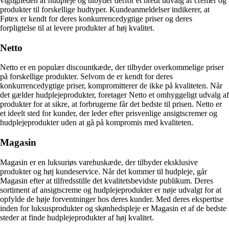
vigtigheden af ​​hudpleje og tilbyder derfor et bredt udvalg af cremer og
produkter til forskellige hudtyper. Kundeanmeldelser indikerer, at
Føtex er kendt for deres konkurrencedygtige priser og deres
forpligtelse til at levere produkter af høj kvalitet.
Netto
Netto er en populær discountkæde, der tilbyder overkommelige priser
på forskellige produkter. Selvom de er kendt for deres
konkurrencedygtige priser, kompromitterer de ikke på kvaliteten. Når
det gælder hudplejeprodukter, foretager Netto et omhyggeligt udvalg af
produkter for at sikre, at forbrugerne får det bedste til prisen. Netto er
et ideelt sted for kunder, der leder efter prisvenlige ansigtscremer og
hudplejeprodukter uden at gå på kompromis med kvaliteten.
Magasin
Magasin er en luksuriøs varehuskæde, der tilbyder eksklusive
produkter og høj kundeservice. Når det kommer til hudpleje, går
Magasin efter at tilfredsstille det kvalitetsbevidste publikum. Deres
sortiment af ansigtscreme og hudplejeprodukter er nøje udvalgt for at
opfylde de høje forventninger hos deres kunder. Med deres ekspertise
inden for luksusprodukter og skønhedspleje er Magasin et af de bedste
steder at finde hudplejeprodukter af høj kvalitet.