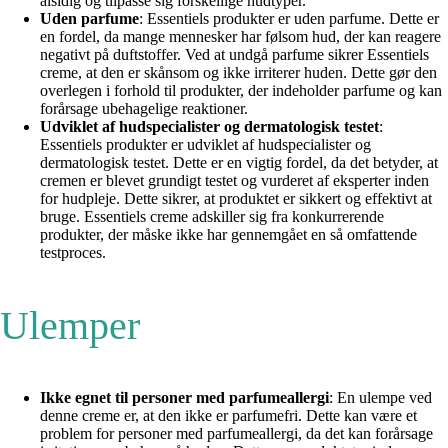
alsidig og tilpasse sig forskellige hudtyper.
Uden parfume
: Essentiels produkter er uden parfume. Dette er
en fordel, da mange mennesker har følsom hud, der kan reagere
negativt på duftstoffer. Ved at undgå parfume sikrer Essentiels
creme, at den er skånsom og ikke irriterer huden. Dette gør den
overlegen i forhold til produkter, der indeholder parfume og kan
forårsage ubehagelige reaktioner.
Udviklet af hudspecialister og dermatologisk testet
:
Essentiels produkter er udviklet af hudspecialister og
dermatologisk testet. Dette er en vigtig fordel, da det betyder, at
cremen er blevet grundigt testet og vurderet af eksperter inden
for hudpleje. Dette sikrer, at produktet er sikkert og effektivt at
bruge. Essentiels creme adskiller sig fra konkurrerende
produkter, der måske ikke har gennemgået en så omfattende
testproces.
Ulemper
Ikke egnet til personer med parfumeallergi
: En ulempe ved
denne creme er, at den ikke er parfumefri. Dette kan være et
problem for personer med parfumeallergi, da det kan forårsage