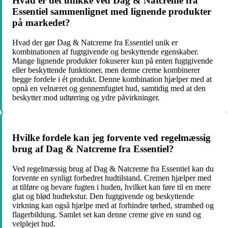
Hvad er det unikke ved Dag & Natcreme fra
Essentiel sammenlignet med lignende produkter
på markedet?
Hvad der gør Dag & Natcreme fra Essentiel unik er
kombinationen af fugtgivende og beskyttende egenskaber.
Mange lignende produkter fokuserer kun på enten fugtgivende
eller beskyttende funktioner, men denne creme kombinerer
begge fordele i ét produkt. Denne kombination hjælper med at
opnå en velnæret og gennemfugtet hud, samtidig med at den
beskytter mod udtørring og ydre påvirkninger.
Hvilke fordele kan jeg forvente ved regelmæssig
brug af Dag & Natcreme fra Essentiel?
Ved regelmæssig brug af Dag & Natcreme fra Essentiel kan du
forvente en synligt forbedret hudtilstand. Cremen hjælper med
at tilføre og bevare fugten i huden, hvilket kan føre til en mere
glat og blød hudtekstur. Den fugtgivende og beskyttende
virkning kan også hjælpe med at forhindre tørhed, stramhed og
flagerbildung. Samlet set kan denne creme give en sund og
velplejet hud.