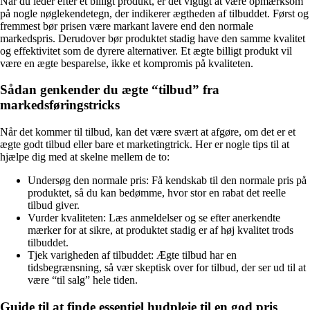
Når du leder efter et billigt produkt, er det vigtigt at være opmærksom
på nogle nøglekendetegn, der indikerer ægtheden af tilbuddet. Først og
fremmest bør prisen være markant lavere end den normale
markedspris. Derudover bør produktet stadig have den samme kvalitet
og effektivitet som de dyrere alternativer. Et ægte billigt produkt vil
være en ægte besparelse, ikke et kompromis på kvaliteten.
Sådan genkender du ægte “tilbud” fra
markedsføringstricks
Når det kommer til tilbud, kan det være svært at afgøre, om det er et
ægte godt tilbud eller bare et marketingtrick. Her er nogle tips til at
hjælpe dig med at skelne mellem de to:
Undersøg den normale pris: Få kendskab til den normale pris på
produktet, så du kan bedømme, hvor stor en rabat det reelle
tilbud giver.
Vurder kvaliteten: Læs anmeldelser og se efter anerkendte
mærker for at sikre, at produktet stadig er af høj kvalitet trods
tilbuddet.
Tjek varigheden af tilbuddet: Ægte tilbud har en
tidsbegrænsning, så vær skeptisk over for tilbud, der ser ud til at
være “til salg” hele tiden.
Guide til at finde essentiel hudpleje til en god pris