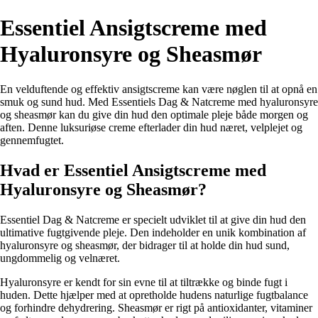
Essentiel Ansigtscreme med
Hyaluronsyre og Sheasmør
En velduftende og effektiv ansigtscreme kan være nøglen til at opnå en
smuk og sund hud. Med Essentiels Dag & Natcreme med hyaluronsyre
og sheasmør kan du give din hud den optimale pleje både morgen og
aften. Denne luksuriøse creme efterlader din hud næret, velplejet og
gennemfugtet.
Hvad er Essentiel Ansigtscreme med
Hyaluronsyre og Sheasmør?
Essentiel Dag & Natcreme er specielt udviklet til at give din hud den
ultimative fugtgivende pleje. Den indeholder en unik kombination af
hyaluronsyre og sheasmør, der bidrager til at holde din hud sund,
ungdommelig og velnæret.
Hyaluronsyre er kendt for sin evne til at tiltrække og binde fugt i
huden. Dette hjælper med at opretholde hudens naturlige fugtbalance
og forhindre dehydrering. Sheasmør er rigt på antioxidanter, vitaminer