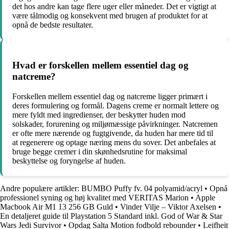
det hos andre kan tage flere uger eller måneder. Det er vigtigt at
være tålmodig og konsekvent med brugen af produktet for at
opnå de bedste resultater.
Hvad er forskellen mellem essentiel dag og
natcreme?
Forskellen mellem essentiel dag og natcreme ligger primært i
deres formulering og formål. Dagens creme er normalt lettere og
mere fyldt med ingredienser, der beskytter huden mod
solskader, forurening og miljømæssige påvirkninger. Natcremen
er ofte mere nærende og fugtgivende, da huden har mere tid til
at regenerere og optage næring mens du sover. Det anbefales at
bruge begge cremer i din skønhedsrutine for maksimal
beskyttelse og foryngelse af huden.
Andre populære artikler:
BUMBO Puffy fv. 04 polyamid/acryl
•
Opnå
professionel syning og høj kvalitet med VERITAS Marion
•
Apple
Macbook Air M1 13 256 GB Guld
•
Vinder Vilje – Viktor Axelsen
•
En detaljeret guide til Playstation 5 Standard inkl. God of War & Star
Wars Jedi Survivor
•
Opdag Salta Motion fodbold rebounder
•
Leifheit