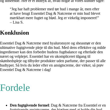
og udseende. Her er et indtryk af, hvad nogle af vores kunder siger:
“Jeg har haft problemer med tør hud i mange år, men efter
at have brugt Essentiel Dag & Natcreme er min hud blevet
mærkbart mere fugtet og blød. Jeg er virkelig imponeret!”
– Lisa S.
Konklusion
Essentiel Dag & Natcreme med hyaluronsyre og sheasmør er den
ultimative fugtgivende pleje til din hud. Med dens effektive og milde
ingredienser kan den forbedre hudens fugtbalance og efterlade den
næret og velplejet. Essentiel har en ukompliceret tilgang til
skønhedspleje og tilbyder produkter uden parfume, der passer til alle
hudtyper. Så hvis du leder efter en ansigtscreme, der virker, så prøv
Essentiel Dag & Natcreme i dag!
Fordele
Den fugtgivende formel
: Dag & Natcreme fra Essentiel er en
fugtgivende ansigtscreme, der hjælper med at holde din hud