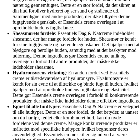
næret og gennemfugtet. Dette er en stor fordel, da det sikrer, at
din hud forbliver hydreret og ser sund og strålende ud.
Sammenlignet med andre produkter, der ikke tilbyder denne
fugtgivende egenskab, er Essentiels creme overlegen i at
opretholde hudens fugtbalance.
Sheasmørets fordele
: Essentiels Dag & Natcreme indeholder
sheasmør, der har mange fordele for huden. Sheasmør er kendt
for sine fugtgivende og nærende egenskaber. Det hjælper med at
blødgøre og berolige huden, samtidig med at det beskytter mod
udtørring. Denne ingrediens gør Essentiels creme unik og
overlegen i forhold til andre produkter, der måske ikke
indeholder sheasmør.
Hyaluronsyrens virkning
: En anden fordel ved Essentiels
creme er tilstedeværelsen af hyaluronsyre. Hyaluronsyre er
kendt for sin evne til at tiltrække og binde fugt til huden, hvilket
hjælper med at opretholde hudens fugtbalance og elasticitet.
Dette gør Essentiels creme overlegen i forhold til konkurrerende
produkter, der måske ikke indeholder denne effektive ingrediens.
Egnet til alle hudtyper
: Essentiels Dag & Natcreme er velegnet
til alle hudtyper. Dette er en stor fordel, da det betyder, at uanset
om du har tør, fedtet eller kombineret hud, kan du nyde
fordelene ved denne creme. Mange konkurrerende produkter er
målrettet mod specifikke hudtyper, hvilket begrænser deres
anvendelighed. Essentiels creme skiller sig ud ved at være