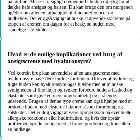
på tør hud. Massér forsigtigt cremen ind i huden og sørg for at
dække hele ansigtet og halsen. Du kan bruge den om morgenen
og/eller om aftenen, afhængigt af dine præferencer og
hudbehov. Det er også vigtigt at huske at anvende solcreme på
toppen af cremen om dagen for at beskytte huden mod
skadelige UV-stråler.
Hvad er de mulige implikationer ved brug af
ansigtscreme med hyaluronsyre?
Ved korrekt brug kan anvendelse af en ansigtscreme med
hyaluronsyre have flere fordele for huden. Udover at hydrere og
fugte huden kan hyaluronsyre også hjælpe med at mindske
synligheden af fine linjer og rynker, forbedre hudens fasthed og
elasticitet samt give en mere ungdommelig og strålende
udseende. Brugen af denne type creme kan også hjælpe med at
beskytte huden mod eksterne faktorer såsom forurening og
solskader. Det er dog vigtigt at være opmærksom på eventuelle
allergiske reaktioner eller hudirritation, og hvis der opstår
problemer, bør du stoppe med at bruge produktet og konsultere
en hudlæge.