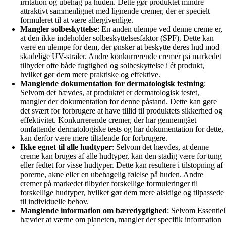
irritation og ubehag på huden. Dette gør produktet mindre
attraktivt sammenlignet med lignende cremer, der er specielt
formuleret til at være allergivenlige.
Mangler solbeskyttelse
: En anden ulempe ved denne creme er,
at den ikke indeholder solbeskyttelsesfaktor (SPF). Dette kan
være en ulempe for dem, der ønsker at beskytte deres hud mod
skadelige UV-stråler. Andre konkurrerende cremer på markedet
tilbyder ofte både fugtighed og solbeskyttelse i ét produkt,
hvilket gør dem mere praktiske og effektive.
Manglende dokumentation for dermatologisk testning
:
Selvom det hævdes, at produktet er dermatologisk testet,
mangler der dokumentation for denne påstand. Dette kan gøre
det svært for forbrugere at have tillid til produktets sikkerhed og
effektivitet. Konkurrerende cremer, der har gennemgået
omfattende dermatologiske tests og har dokumentation for dette,
kan derfor være mere tiltalende for forbrugere.
Ikke egnet til alle hudtyper
: Selvom det hævdes, at denne
creme kan bruges af alle hudtyper, kan den stadig være for tung
eller fedtet for visse hudtyper. Dette kan resultere i tilstopning af
porerne, akne eller en ubehagelig følelse på huden. Andre
cremer på markedet tilbyder forskellige formuleringer til
forskellige hudtyper, hvilket gør dem mere alsidige og tilpassede
til individuelle behov.
Manglende information om bæredygtighed
: Selvom Essentiel
hævder at værne om planeten, mangler der specifik information