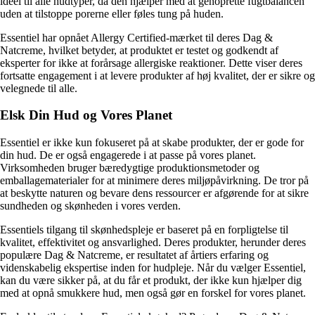
ideel til alle hudtyper, da den hjælper med at genoprette fugtbalancen
uden at tilstoppe porerne eller føles tung på huden.
Essentiel har opnået Allergy Certified-mærket til deres Dag &
Natcreme, hvilket betyder, at produktet er testet og godkendt af
eksperter for ikke at forårsage allergiske reaktioner. Dette viser deres
fortsatte engagement i at levere produkter af høj kvalitet, der er sikre og
velegnede til alle.
Elsk Din Hud og Vores Planet
Essentiel er ikke kun fokuseret på at skabe produkter, der er gode for
din hud. De er også engagerede i at passe på vores planet.
Virksomheden bruger bæredygtige produktionsmetoder og
emballagematerialer for at minimere deres miljøpåvirkning. De tror på
at beskytte naturen og bevare dens ressourcer er afgørende for at sikre
sundheden og skønheden i vores verden.
Essentiels tilgang til skønhedspleje er baseret på en forpligtelse til
kvalitet, effektivitet og ansvarlighed. Deres produkter, herunder deres
populære Dag & Natcreme, er resultatet af årtiers erfaring og
videnskabelig ekspertise inden for hudpleje. Når du vælger Essentiel,
kan du være sikker på, at du får et produkt, der ikke kun hjælper dig
med at opnå smukkere hud, men også gør en forskel for vores planet.