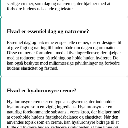
særlige cremer, som dag og natcremer, der hjælper med at
forbedre hudens udseende og tekstur.
Hvad er essentiel dag og natcreme?
Essentiel dag og natcreme er specielle cremer, der er designet til
at give fugt og næring til huden både om dagen og om natten.
Disse cremer er formuleret med aktive ingredienser, der hjælper
med at reducere tegn på ældning og holde huden hydreret. De
kan også beskytte mod miljømæssige påvirkninger og forbedre
hudens elasticitet og fasthed.
Hvad er hyaluronsyre creme?
Hyaluronsyre creme er en type ansigtscreme, der indeholder
hyaluronsyre som en vigtig ingrediens. Hyaluronsyre er en
naturligt forekommende substans i vores krop, der hjælper med
at opretholde hudens fugtighedsbalance og elasticitet. Når den
anvendes topisk som en creme, kan hyaluronsyre bidrage til at
fugte og hydrere huden, reducere synligheden af fine linjer og