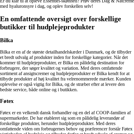
Er du klar til at opleve Essentiel-skønhed? Prøv deres Dag & Natcreme
med hyaluronsyre i dag, og oplev forskellen selv!
En omfattende oversigt over forskellige
butikker til hudplejeprodukter
Bilka
Bilka er en af de største detailhandelskæder i Danmark, og de tilbyder
et bredt udvalg af produkter inden for forskellige kategorier. Når det
kommer til hudplejeprodukter, er Bilka en pålidelig destination for
forbrugere, der søger kvalitet og variation. Med deres omfattende
sortiment af ansigtscremer og hudplejeprodukter er Bilka kendt for at
tilbyde produkter af høj kvalitet fra velrenommerede mærker. Kunden
oplevelse er også vigtig for Bilka, og de stræber efter at levere den
bedste service, både online og i butikken.
Føtex
Føtex er en velkendt dansk forhandler og en del af COOP-familien af
supermarkeder. De har etableret sig som en pålidelig leverandør af
forskellige produkter, herunder hudplejeprodukter. Med deres
omfattende viden om forbrugernes behov og præferencer forstår Føtex