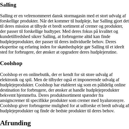
Salling
Salling er en velrenommeret dansk stormagasin med et stort udvalg af
forskellige produkter. Når det kommer til hudpleje, har Salling gjort det
til deres mission at tilbyde et bredt sortiment af cremer og produkter,
der passer til forskellige hudtyper. Med deres fokus på kvalitet og
kundetilfredshed sikrer Salling, at forbrugerne altid kan finde
hudplejeprodukter, der passer til deres individuelle behov. Deres
ekspertise og erfaring inden for skønhedspleje gør Salling til et ideelt
sted for forbrugere, der ønsker at opgradere deres hudplejerutine.
Coolshop
Coolshop er en onlinebutik, der er kendt for sit store udvalg af
elektronik og spil. Men de tilbyder også et imponerende udvalg af
hudplejeprodukter. Coolshop har etableret sig som en pålidelig online
destination for forbrugere, der ønsker at handle hudplejeprodukter
bekvemt hjemmefra. Deres produktsortiment spænder fra
ansigtscremer til specifikke produkter som cremer med hyaluronsyre.
Coolshop giver forbrugerne mulighed for at udforske et bredt udvalg af
hudplejeprodukter og finde de bedste produkter til deres behov.
Afrunding