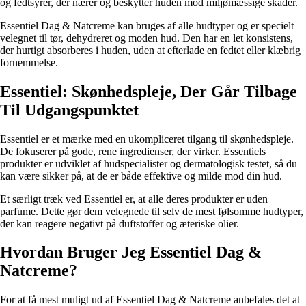
og fedtsyrer, der nærer og beskytter huden mod miljømæssige skader.
Essentiel Dag & Natcreme kan bruges af alle hudtyper og er specielt
velegnet til tør, dehydreret og moden hud. Den har en let konsistens,
der hurtigt absorberes i huden, uden at efterlade en fedtet eller klæbrig
fornemmelse.
Essentiel: Skønhedspleje, Der Går Tilbage
Til Udgangspunktet
Essentiel er et mærke med en ukompliceret tilgang til skønhedspleje.
De fokuserer på gode, rene ingredienser, der virker. Essentiels
produkter er udviklet af hudspecialister og dermatologisk testet, så du
kan være sikker på, at de er både effektive og milde mod din hud.
Et særligt træk ved Essentiel er, at alle deres produkter er uden
parfume. Dette gør dem velegnede til selv de mest følsomme hudtyper,
der kan reagere negativt på duftstoffer og æteriske olier.
Hvordan Bruger Jeg Essentiel Dag &
Natcreme?
For at få mest muligt ud af Essentiel Dag & Natcreme anbefales det at