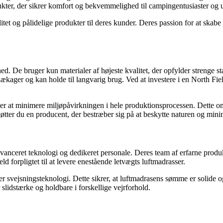
dukter, der sikrer komfort og bekvemmelighed til campingentusiaster og 
tet og pålidelige produkter til deres kunder. Deres passion for at skabe 
omhed. De bruger kun materialer af højeste kvalitet, der opfylder strenge
ftlækager og kan holde til langvarig brug. Ved at investere i en North 
er at minimere miljøpåvirkningen i hele produktionsprocessen. Dette om
tøtter du en producent, der bestræber sig på at beskytte naturen og min
vanceret teknologi og dedikeret personale. Deres team af erfarne produk
ld forpligtet til at levere enestående letvægts luftmadrasser.
 svejsningsteknologi. Dette sikrer, at luftmadrasens sømme er solide og
 slidstærke og holdbare i forskellige vejrforhold.