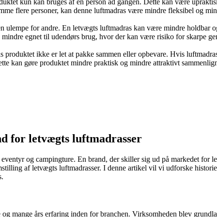
uktet kun kan bruges af én person ad gangen. Dette kan være upraktisk
mme flere personer, kan denne luftmadras være mindre fleksibel og mindre
en ulempe for andre. En letvægts luftmadras kan være mindre holdbar 
 mindre egnet til udendørs brug, hvor der kan være risiko for skarpe ge
is produktet ikke er let at pakke sammen eller opbevare. Hvis luftmadra
 Dette kan gøre produktet mindre praktisk og mindre attraktivt sammen
nd for letvægts luftmadrasser
 eventyr og campingture. En brand, der skiller sig ud på markedet for le
mstilling af letvægts luftmadrasser. I denne artikel vil vi udforske his
s.
g mange års erfaring inden for branchen. Virksomheden blev grundlagt