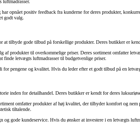
s luftmadrasser.
g har opnået positiv feedback fra kunderne for deres produkter, konkurr
et godt valg.
r at tilbyde gode tilbud på forskellige produkter. Deres butikker er ken
lg af produkter til overkommelige priser. Deres sortiment omfatter letvæ
 at finde letvægts luftmadrasser til budgetvenlige priser.
i for pengene og kvalitet. Hvis du leder efter et godt tilbud på en letvæ
rie inden for detailhandel. Deres butikker er kendt for deres luksuriøse
rtiment omfatter produkter af høj kvalitet, der tilbyder komfort og nem p
etisk tiltalende.
gn og gode kundeservice. Hvis du ønsker at investere i en letvægts luft