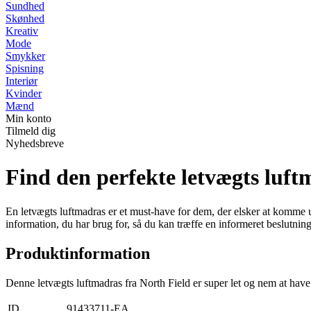
Sundhed
Skønhed
Kreativ
Mode
Smykker
Spisning
Interiør
Kvinder
Mænd
Min konto
Tilmeld dig
Nyhedsbreve
Find den perfekte letvægts luft
En letvægts luftmadras er et must-have for dem, der elsker at komme ud
information, du har brug for, så du kan træffe en informeret beslutning
Produktinformation
Denne letvægts luftmadras fra North Field er super let og nem at have
ID
91433711-EA