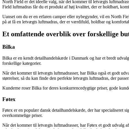
North Field er det ideelle valg, når det kommer til letvægts luftmadr
Field luftmadras får du et produkt af høj kvalitet, der er holdbart, ko
Uanset om du er en erfaren camper eller nybegynder, vil en North Fie
på at få en letvægts luftmadras, der er værdifuld, holdbar og komfort
Et omfattende overblik over forskellige but
Bilka
Bilka er en kendt detailhandelskæde i Danmark og har et bredt udvalg a
forskellige kategorier.
Når det kommer til letvægts luftmadrasser, har Bilka også et godt udva
størrelser, så du kan finde den perfekte letvægts luftmadras, der passer
Kunderne roser Bilka for deres konkurrencedygtige priser, gode kundese
Føtex
Føtex er en populær dansk detailhandelskæde, der har specialiseret sig 
overkommelige priser.
Når det kommer til letvægts luftmadrasser, har Føtex et godt udvalg af 