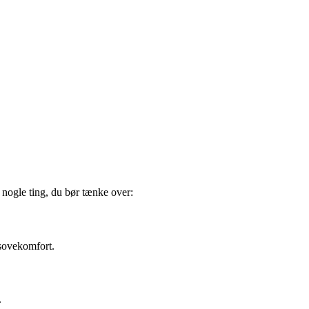
r nogle ting, du bør tænke over:
 sovekomfort.
.