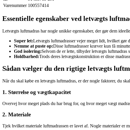
Varenummer
100557414
Essentielle egenskaber ved letvægts luftma
Letvægts luftmadras har nogle unikke egenskaber, der gør dem ideelle t
Super let:
Letvægts luftmadrasser vejer meget lidt, hvilket gør
Nemme at puste op:
Disse luftmadrasser kræver kun få minutter
God isolering:
Selvom de er lette, tilbyder letvægts luftmadras 
Holdbarhed:
Trods deres letvægtskonstruktion er disse madrass
Sådan vælger du den rigtige letvægts luft
Når du skal købe en letvægts luftmadras, er der nogle faktorer, du skal
1. Størrelse og vægtkapacitet
Overvej hvor meget plads du har brug for, og hvor meget vægt madras
2. Materiale
Tjek hvilket materiale luftmadrassen er lavet af. Nogle materialer er 