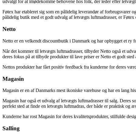
udvalgt for at imødekomme behovene hos folk, der leder efter letvægt
Føtex har etableret sig som en pålidelig leverandør af forbrugsvarer o
pålidelig butik med et godt udvalg af letvægts luftmadrasser, er Føtex 
Netto
Netto er en velkendt discountbutik i Danmark og har opbygget et ry fo
Når det kommer til letvægts luftmadrasser, tilbyder Netto også et udva
deres fokus på at tilbyde produkter til lave priser er Netto et godt sted
Nettos produkter har fået positiv feedback fra kunderne for deres værd
Magasin
Magasin er en af Danmarks mest ikoniske varehuse og har en lang histo
Magasin har også et udvalg af letvægts luftmadrasser til salg. Deres so
perfekt sted at finde en letvægts luftmadras, der både er praktisk og æst
Kunderne har rost Magasin for deres kvalitetsprodukter, stilfulde desi
Salling