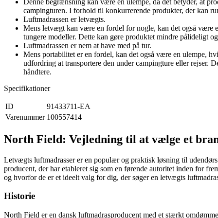
Denne begrænsning kan være en ulempe, da det betyder, at prod
campingturen. I forhold til konkurrerende produkter, der kan ru
Luftmadrassen er letvægts.
Mens letvægt kan være en fordel for nogle, kan det også være 
tungere modeller. Dette kan gøre produktet mindre pålideligt og
Luftmadrassen er nem at have med på tur.
Mens portabilitet er en fordel, kan det også være en ulempe, hv
udfordring at transportere den under campingture eller rejser.
håndtere.
Specifikationer
ID
91433711-EA
Varenummer
100557414
North Field: Vejledning til at vælge et bra
Letvægts luftmadrasser er en populær og praktisk løsning til udendørs
producent, der har etableret sig som en førende autoritet inden for fre
og hvorfor de er et ideelt valg for dig, der søger en letvægts luftmadra
Historie
North Field er en dansk luftmadrasproducent med et stærkt omdømme o