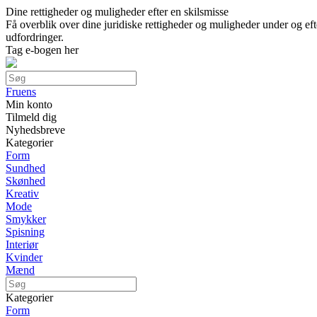
Dine rettigheder og muligheder efter en skilsmisse
Få overblik over dine juridiske rettigheder og muligheder under og e
udfordringer.
Tag e-bogen her
Fruens
Min konto
Tilmeld dig
Nyhedsbreve
Kategorier
Form
Sundhed
Skønhed
Kreativ
Mode
Smykker
Spisning
Interiør
Kvinder
Mænd
Kategorier
Form