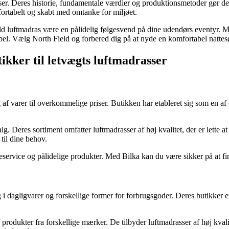
asser. Deres historie, fundamentale værdier og produktionsmetoder gør 
mfortabelt og skabt med omtanke for miljøet.
ld luftmadras være en pålidelig følgesvend på dine udendørs eventyr. M
abel. Vælg North Field og forbered dig på at nyde en komfortabel nattes
ikker til letvægts luftmadrasser
f varer til overkommelige priser. Butikken har etableret sig som en af 
lg. Deres sortiment omfatter luftmadrasser af høj kvalitet, der er lette
 til dine behov.
rvice og pålidelige produkter. Med Bilka kan du være sikker på at finde
i dagligvarer og forskellige former for forbrugsgoder. Deres butikker er 
produkter fra forskellige mærker. De tilbyder luftmadrasser af høj kvalit