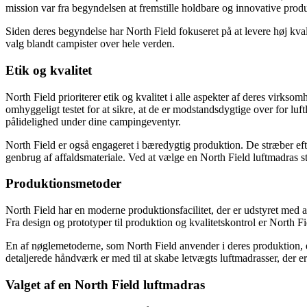
mission var fra begyndelsen at fremstille holdbare og innovative pro
Siden deres begyndelse har North Field fokuseret på at levere høj kvali
valg blandt campister over hele verden.
Etik og kvalitet
North Field prioriterer etik og kvalitet i alle aspekter af deres virks
omhyggeligt testet for at sikre, at de er modstandsdygtige over for lu
pålidelighed under dine campingeventyr.
North Field er også engageret i bæredygtig produktion. De stræber eft
genbrug af affaldsmateriale. Ved at vælge en North Field luftmadras s
Produktionsmetoder
North Field har en moderne produktionsfacilitet, der er udstyret med a
Fra design og prototyper til produktion og kvalitetskontrol er North Fie
En af nøglemetoderne, som North Field anvender i deres produktion, er
detaljerede håndværk er med til at skabe letvægts luftmadrasser, der er
Valget af en North Field luftmadras