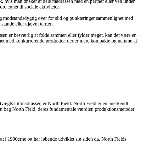
, hvis man ønsker at dele madrassen med en partner eller ven under
 egnet til sociale aktiviteter.
og modstandsdygtig over for slid og punkteringer sammenlignet med
nstande eller ujævnt terræn.
ssen er besværlig at folde sammen eller fylder meget, kan det være en
lignet med konkurrerende produkter, der er mere kompakte og nemme at
tvægts luftmadrasser, er North Field. North Field er en anerkendt
torien bag North Field, deres fundamentale værdier, produktionsmetoder
 i 1990erne og har løbende udviklet sig siden da. North Fields