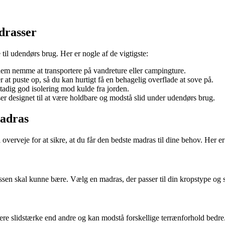
drasser
il udendørs brug. Her er nogle af de vigtigste:
 dem nemme at transportere på vandreture eller campingture.
 at puste op, så du kan hurtigt få en behagelig overflade at sove på.
stadig god isolering mod kulde fra jorden.
er designet til at være holdbare og modstå slid under udendørs brug.
madras
 overveje for at sikre, at du får den bedste madras til dine behov. Her e
sen skal kunne bære. Vælg en madras, der passer til din kropstype og
mere slidstærke end andre og kan modstå forskellige terrænforhold bedre