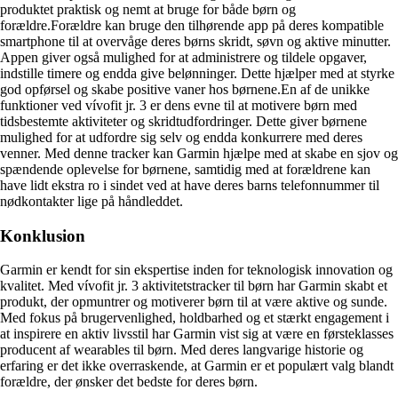
produktet praktisk og nemt at bruge for både børn og
forældre.Forældre kan bruge den tilhørende app på deres kompatible
smartphone til at overvåge deres børns skridt, søvn og aktive minutter.
Appen giver også mulighed for at administrere og tildele opgaver,
indstille timere og endda give belønninger. Dette hjælper med at styrke
god opførsel og skabe positive vaner hos børnene.En af de unikke
funktioner ved vívofit jr. 3 er dens evne til at motivere børn med
tidsbestemte aktiviteter og skridtudfordringer. Dette giver børnene
mulighed for at udfordre sig selv og endda konkurrere med deres
venner. Med denne tracker kan Garmin hjælpe med at skabe en sjov og
spændende oplevelse for børnene, samtidig med at forældrene kan
have lidt ekstra ro i sindet ved at have deres barns telefonnummer til
nødkontakter lige på håndleddet.
Konklusion
Garmin er kendt for sin ekspertise inden for teknologisk innovation og
kvalitet. Med vívofit jr. 3 aktivitetstracker til børn har Garmin skabt et
produkt, der opmuntrer og motiverer børn til at være aktive og sunde.
Med fokus på brugervenlighed, holdbarhed og et stærkt engagement i
at inspirere en aktiv livsstil har Garmin vist sig at være en førsteklasses
producent af wearables til børn. Med deres langvarige historie og
erfaring er det ikke overraskende, at Garmin er et populært valg blandt
forældre, der ønsker det bedste for deres børn.