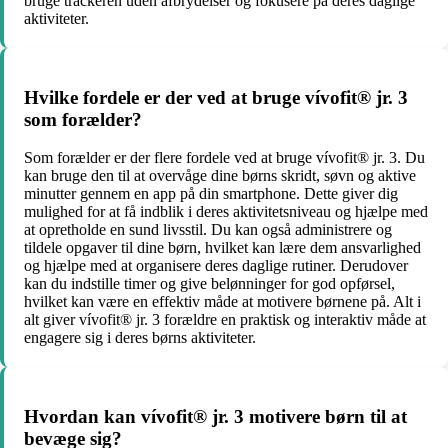
bruge trackeren uden afbrydelser og fokusere på deres daglige
aktiviteter.
Hvilke fordele er der ved at bruge vívofit® jr. 3
som forælder?
Som forælder er der flere fordele ved at bruge vívofit® jr. 3. Du
kan bruge den til at overvåge dine børns skridt, søvn og aktive
minutter gennem en app på din smartphone. Dette giver dig
mulighed for at få indblik i deres aktivitetsniveau og hjælpe med
at opretholde en sund livsstil. Du kan også administrere og
tildele opgaver til dine børn, hvilket kan lære dem ansvarlighed
og hjælpe med at organisere deres daglige rutiner. Derudover
kan du indstille timer og give belønninger for god opførsel,
hvilket kan være en effektiv måde at motivere børnene på. Alt i
alt giver vívofit® jr. 3 forældre en praktisk og interaktiv måde at
engagere sig i deres børns aktiviteter.
Hvordan kan vívofit® jr. 3 motivere børn til at
bevæge sig?