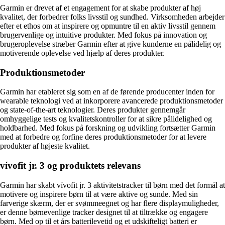
Garmin er drevet af et engagement for at skabe produkter af høj
kvalitet, der forbedrer folks livsstil og sundhed. Virksomheden arbejder
efter et ethos om at inspirere og opmuntre til en aktiv livsstil gennem
brugervenlige og intuitive produkter. Med fokus på innovation og
brugeroplevelse stræber Garmin efter at give kunderne en pålidelig og
motiverende oplevelse ved hjælp af deres produkter.
Produktionsmetoder
Garmin har etableret sig som en af de førende producenter inden for
wearable teknologi ved at inkorporere avancerede produktionsmetoder
og state-of-the-art teknologier. Deres produkter gennemgår
omhyggelige tests og kvalitetskontroller for at sikre pålidelighed og
holdbarhed. Med fokus på forskning og udvikling fortsætter Garmin
med at forbedre og forfine deres produktionsmetoder for at levere
produkter af højeste kvalitet.
vívofit jr. 3 og produktets relevans
Garmin har skabt vívofit jr. 3 aktivitetstracker til børn med det formål at
motivere og inspirere børn til at være aktive og sunde. Med sin
farverige skærm, der er svømmeegnet og har flere displaymuligheder,
er denne børnevenlige tracker designet til at tiltrække og engagere
børn. Med op til et års batterilevetid og et udskifteligt batteri er