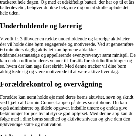
trackeret hele dagen. Og med et udskifteligt batteri, der har op til et års
batterilevetid, behøver du ikke bekymre dig om at skulle oplade det
hele tiden.
Underholdende og lærerig
Vivofit Jr. 3 tilbyder en række underholdende og lærerige aktiviteter,
der vil holde dine børn engagerede og motiverede. Ved at gennemføre
60 minutters daglig aktivitet kan børnene afdække
uddannelsesmæssige og appellerende eventyreventyr samt minispil. De
kan endda udfordre deres venner til Toe-til-Toe skridtudfordringer og
se, hvem der kan tage flest skridt. Med denne tracker vil dine børn
aldrig kede sig og være motiverede til at være aktive hver dag.
Forældrekontrol og overvågning
Forældre kan nemt holde øje med deres børns aktivitet, søvn og skridt
ved hjælp af Garmin Connect-appen på deres smartphone. Du kan
også administrere og tildele opgaver, indstille timere og endda give
belønninger for positivt at styrke god opførsel. Med denne app kan du
følge med i dine børns sundhed og aktivitetsniveau og give dem den
nødvendige støtte og motivation.