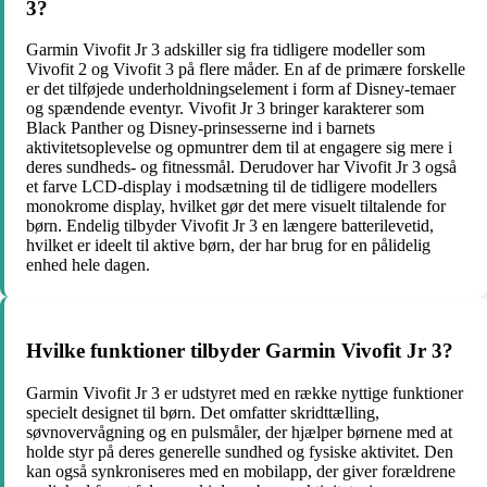
3?
Garmin Vivofit Jr 3 adskiller sig fra tidligere modeller som
Vivofit 2 og Vivofit 3 på flere måder. En af de primære forskelle
er det tilføjede underholdningselement i form af Disney-temaer
og spændende eventyr. Vivofit Jr 3 bringer karakterer som
Black Panther og Disney-prinsesserne ind i barnets
aktivitetsoplevelse og opmuntrer dem til at engagere sig mere i
deres sundheds- og fitnessmål. Derudover har Vivofit Jr 3 også
et farve LCD-display i modsætning til de tidligere modellers
monokrome display, hvilket gør det mere visuelt tiltalende for
børn. Endelig tilbyder Vivofit Jr 3 en længere batterilevetid,
hvilket er ideelt til aktive børn, der har brug for en pålidelig
enhed hele dagen.
Hvilke funktioner tilbyder Garmin Vivofit Jr 3?
Garmin Vivofit Jr 3 er udstyret med en række nyttige funktioner
specielt designet til børn. Det omfatter skridttælling,
søvnovervågning og en pulsmåler, der hjælper børnene med at
holde styr på deres generelle sundhed og fysiske aktivitet. Den
kan også synkroniseres med en mobilapp, der giver forældrene