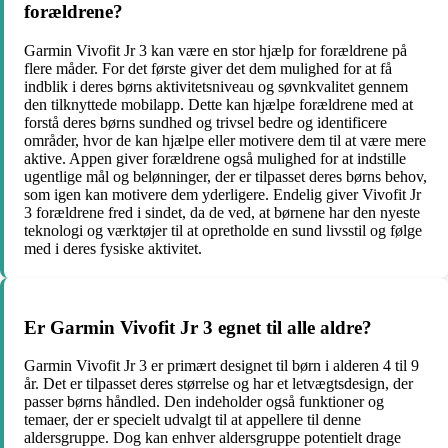
forældrene?
Garmin Vivofit Jr 3 kan være en stor hjælp for forældrene på
flere måder. For det første giver det dem mulighed for at få
indblik i deres børns aktivitetsniveau og søvnkvalitet gennem
den tilknyttede mobilapp. Dette kan hjælpe forældrene med at
forstå deres børns sundhed og trivsel bedre og identificere
områder, hvor de kan hjælpe eller motivere dem til at være mere
aktive. Appen giver forældrene også mulighed for at indstille
ugentlige mål og belønninger, der er tilpasset deres børns behov,
som igen kan motivere dem yderligere. Endelig giver Vivofit Jr
3 forældrene fred i sindet, da de ved, at børnene har den nyeste
teknologi og værktøjer til at opretholde en sund livsstil og følge
med i deres fysiske aktivitet.
Er Garmin Vivofit Jr 3 egnet til alle aldre?
Garmin Vivofit Jr 3 er primært designet til børn i alderen 4 til 9
år. Det er tilpasset deres størrelse og har et letvægtsdesign, der
passer børns håndled. Den indeholder også funktioner og
temaer, der er specielt udvalgt til at appellere til denne
aldersgruppe. Dog kan enhver aldersgruppe potentielt drage