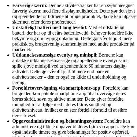
Farverig skærm
: Denne aktivitetstracker har en svømmeegnet
farverig skærm med flere displaymuligheder. Dette gør det sjovt
og spændende for børnene at bruge produktet, da de kan tilpasse
skærmen efter deres præferencer.
Udskifteligt batteri med lang levetid
: Med et udskifteligt
batteri, der har op til et års batterilevetid, behøver forældre ikke
bekymre sig om hyppig opladning. Dette gør vívofit jr. 3 mere
praktisk og brugervenlig sammenlignet med andre produkter på
markedet.
Uddannelsesmæssige eventyr og minispil
: Børnene kan
afdække uddannelsesmæssige og appellerende eventyr samt
spille sjove minispil ved at gennemføre 60 minutters daglig
aktivitet. Dette gør vívofit jr. 3 til mere end bare en
aktivitetstracker – den er også en kilde til underholdning og
læring.
Forældreovervågning via smartphone-app
: Forældre kan
bruge den kompatible smartphone-app til at overvåge deres
børns skridt, søvn og aktive minutter. Dette giver forældre
mulighed for at følge med i deres børns sundhed og
aktivitetsniveau, hvilket er en stor fordel i forhold til at sikre
deres trivsel.
Opgaveadministration og belønningssystem
: Forældre kan
administrere og tildele opgaver til deres børn via appen. De kan
også indstille timere og give belønninger for positiv opførsel.