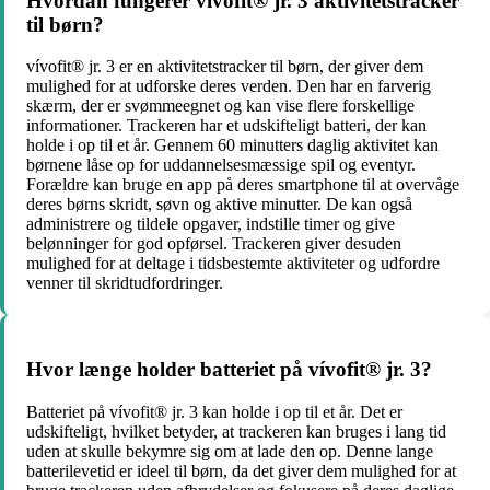
Hvordan fungerer vívofit® jr. 3 aktivitetstracker
til børn?
vívofit® jr. 3 er en aktivitetstracker til børn, der giver dem
mulighed for at udforske deres verden. Den har en farverig
skærm, der er svømmeegnet og kan vise flere forskellige
informationer. Trackeren har et udskifteligt batteri, der kan
holde i op til et år. Gennem 60 minutters daglig aktivitet kan
børnene låse op for uddannelsesmæssige spil og eventyr.
Forældre kan bruge en app på deres smartphone til at overvåge
deres børns skridt, søvn og aktive minutter. De kan også
administrere og tildele opgaver, indstille timer og give
belønninger for god opførsel. Trackeren giver desuden
mulighed for at deltage i tidsbestemte aktiviteter og udfordre
venner til skridtudfordringer.
Hvor længe holder batteriet på vívofit® jr. 3?
Batteriet på vívofit® jr. 3 kan holde i op til et år. Det er
udskifteligt, hvilket betyder, at trackeren kan bruges i lang tid
uden at skulle bekymre sig om at lade den op. Denne lange
batterilevetid er ideel til børn, da det giver dem mulighed for at