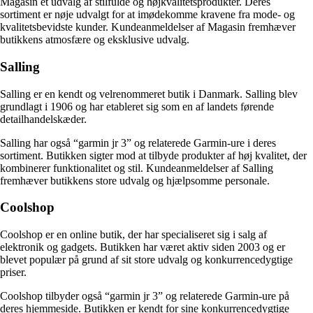
Magasin et udvalg af stilfulde og højkvalitetsprodukter. Deres
sortiment er nøje udvalgt for at imødekomme kravene fra mode- og
kvalitetsbevidste kunder. Kundeanmeldelser af Magasin fremhæver
butikkens atmosfære og eksklusive udvalg.
Salling
Salling er en kendt og velrenommeret butik i Danmark. Salling blev
grundlagt i 1906 og har etableret sig som en af landets førende
detailhandelskæder.
Salling har også “garmin jr 3” og relaterede Garmin-ure i deres
sortiment. Butikken sigter mod at tilbyde produkter af høj kvalitet, der
kombinerer funktionalitet og stil. Kundeanmeldelser af Salling
fremhæver butikkens store udvalg og hjælpsomme personale.
Coolshop
Coolshop er en online butik, der har specialiseret sig i salg af
elektronik og gadgets. Butikken har været aktiv siden 2003 og er
blevet populær på grund af sit store udvalg og konkurrencedygtige
priser.
Coolshop tilbyder også “garmin jr 3” og relaterede Garmin-ure på
deres hjemmeside. Butikken er kendt for sine konkurrencedygtige