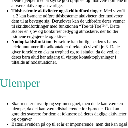
Dette hjælper med at styrke god opførsel og motivere børnene til
at være aktive og ansvarlige.
Tidsbestemte aktiviteter og skridtudfordringer
: Med vívofit
jr. 3 kan børnene udføre tidsbestemte aktiviteter, der motiverer
dem til at bevæge sig. Derudover kan de udfordre deres venner
til skridtudfordringer med funktionen “Toe-til-Toe™”. Dette
skaber en sjov og konkurrencedygtig atmosfære, der holder
børnene engagerede og aktive.
Nødopkaldsfunktion
: Forældre kan hurtigt se deres barns
telefonnummer til nødkontakter direkte på vívofit jr. 3. Dette
giver forældre en ekstra tryghed og ro i sindet, da de ved, at
deres barn altid har adgang til vigtige kontaktoplysninger i
tilfælde af nødsituationer.
Ulemper
Skærmen er farverig og svømmeegnet, men dette kan være en
ulempe, da det kan være distraherende for børnene. Det kan
gøre det sværere for dem at fokusere på deres daglige aktiviteter
og opgaver.
Batterilevetiden på op til et år er imponerende, men det kan også