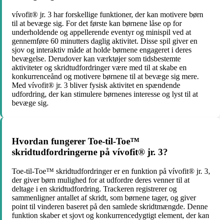
vívofit® jr. 3 har forskellige funktioner, der kan motivere børn
til at bevæge sig. For det første kan børnene låse op for
underholdende og appellerende eventyr og minispil ved at
gennemføre 60 minutters daglig aktivitet. Disse spil giver en
sjov og interaktiv måde at holde børnene engageret i deres
bevægelse. Derudover kan værktøjer som tidsbestemte
aktiviteter og skridtudfordringer være med til at skabe en
konkurrenceånd og motivere børnene til at bevæge sig mere.
Med vívofit® jr. 3 bliver fysisk aktivitet en spændende
udfordring, der kan stimulere børnenes interesse og lyst til at
bevæge sig.
Hvordan fungerer Toe-til-Toe™
skridtudfordringerne på vívofit® jr. 3?
Toe-til-Toe™ skridtudfordringer er en funktion på vívofit® jr. 3,
der giver børn mulighed for at udfordre deres venner til at
deltage i en skridtudfordring. Trackeren registrerer og
sammenligner antallet af skridt, som børnene tager, og giver
point til vinderen baseret på den samlede skridtmængde. Denne
funktion skaber et sjovt og konkurrencedygtigt element, der kan