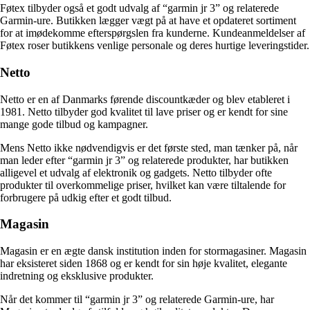
Føtex tilbyder også et godt udvalg af “garmin jr 3” og relaterede
Garmin-ure. Butikken lægger vægt på at have et opdateret sortiment
for at imødekomme efterspørgslen fra kunderne. Kundeanmeldelser af
Føtex roser butikkens venlige personale og deres hurtige leveringstider.
Netto
Netto er en af Danmarks førende discountkæder og blev etableret i
1981. Netto tilbyder god kvalitet til lave priser og er kendt for sine
mange gode tilbud og kampagner.
Mens Netto ikke nødvendigvis er det første sted, man tænker på, når
man leder efter “garmin jr 3” og relaterede produkter, har butikken
alligevel et udvalg af elektronik og gadgets. Netto tilbyder ofte
produkter til overkommelige priser, hvilket kan være tiltalende for
forbrugere på udkig efter et godt tilbud.
Magasin
Magasin er en ægte dansk institution inden for stormagasiner. Magasin
har eksisteret siden 1868 og er kendt for sin høje kvalitet, elegante
indretning og eksklusive produkter.
Når det kommer til “garmin jr 3” og relaterede Garmin-ure, har