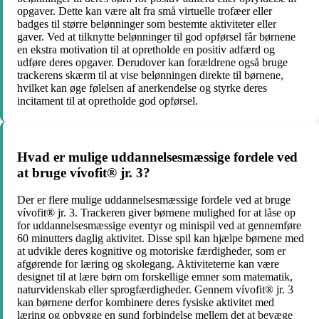
opgaver. Dette kan være alt fra små virtuelle trofæer eller
badges til større belønninger som bestemte aktiviteter eller
gaver. Ved at tilknytte belønninger til god opførsel får børnene
en ekstra motivation til at opretholde en positiv adfærd og
udføre deres opgaver. Derudover kan forældrene også bruge
trackerens skærm til at vise belønningen direkte til børnene,
hvilket kan øge følelsen af anerkendelse og styrke deres
incitament til at opretholde god opførsel.
Hvad er mulige uddannelsesmæssige fordele ved
at bruge vívofit® jr. 3?
Der er flere mulige uddannelsesmæssige fordele ved at bruge
vívofit® jr. 3. Trackeren giver børnene mulighed for at låse op
for uddannelsesmæssige eventyr og minispil ved at gennemføre
60 minutters daglig aktivitet. Disse spil kan hjælpe børnene med
at udvikle deres kognitive og motoriske færdigheder, som er
afgørende for læring og skolegang. Aktiviteterne kan være
designet til at lære børn om forskellige emner som matematik,
naturvidenskab eller sprogfærdigheder. Gennem vívofit® jr. 3
kan børnene derfor kombinere deres fysiske aktivitet med
læring og opbygge en sund forbindelse mellem det at bevæge