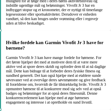
mulighed for at følge med i deres børns aktivitetsniveau og
indstille ugentlige mål og belønninger. Vivofit Jr 3 har en
indbygget stopur og et kronometer, der er nyttigt til timerlange
legesessioner eller sportsaktiviteter. Derudover er enheden
vandtæt, så den kan bruges under svømning eller i regnvejr
uden at blive beskadiget.
Hvilke fordele kan Garmin Vivofit Jr 3 have for
børnene?
Garmin Vivofit Jr 3 kan have mange fordele for børnene. For
det første hjælper det med at motivere dem til at være mere
aktive ved at spore deres skridt og opfordre dem til at nå daglige
mål. Dette kan bidrage til at forbedre deres fysiske fitness og
sundhed generelt. Det kan også hjælpe med at etablere sunde
søvnvaner ved at overvåge deres søvnmønstre og give feedback
til forældrene om, hvorvidt de får tilstrækkelig hvile. Vivofit Jr 3
opmuntrer børnene til at konkurrere mod sig selv ved at opnå
badges og belønninger for at opnå deres fitnessmål. Denne
konkurrenceelement kan hjælpe med at øge børnenes
engagement og interesse i at opretholde en sund livsstil.