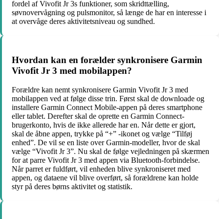
fordel af Vivofit Jr 3s funktioner, som skridttælling,
søvnovervågning og pulsmonitor, så længe de har en interesse i
at overvåge deres aktivitetsniveau og sundhed.
Hvordan kan en forælder synkronisere Garmin
Vivofit Jr 3 med mobilappen?
Forældre kan nemt synkronisere Garmin Vivofit Jr 3 med
mobilappen ved at følge disse trin. Først skal de downloade og
installere Garmin Connect Mobile-appen på deres smartphone
eller tablet. Derefter skal de oprette en Garmin Connect-
brugerkonto, hvis de ikke allerede har en. Når dette er gjort,
skal de åbne appen, trykke på “+” -ikonet og vælge “Tilføj
enhed”. De vil se en liste over Garmin-modeller, hvor de skal
vælge “Vivofit Jr 3”. Nu skal de følge vejledningen på skærmen
for at parre Vivofit Jr 3 med appen via Bluetooth-forbindelse.
Når parret er fuldført, vil enheden blive synkroniseret med
appen, og dataene vil blive overført, så forældrene kan holde
styr på deres børns aktivitet og statistik.