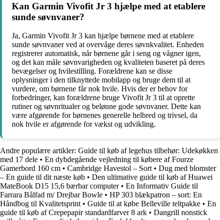
Kan Garmin Vivofit Jr 3 hjælpe med at etablere
sunde søvnvaner?
Ja, Garmin Vivofit Jr 3 kan hjælpe børnene med at etablere
sunde søvnvaner ved at overvåge deres søvnkvalitet. Enheden
registrerer automatisk, når børnene går i seng og vågner igen,
og det kan måle søvnvarigheden og kvaliteten baseret på deres
bevægelser og hvilestilling. Forældrene kan se disse
oplysninger i den tilknyttede mobilapp og bruge dem til at
vurdere, om børnene får nok hvile. Hvis der er behov for
forbedringer, kan forældrene bruge Vivofit Jr 3 til at oprette
rutiner og søvnritualer og belønne gode søvnvaner. Dette kan
være afgørende for børnenes generelle helbred og trivsel, da
nok hvile er afgørende for vækst og udvikling.
Andre populære artikler:
Guide til køb af legehus tilbehør: Udekøkken
med 17 dele
•
En dybdegående vejledning til købere af Fourze
Gamerbord 160 cm
•
Cambridge Havestol – Sort
•
Dug med blomster
– En guide til dit næste køb
•
Den ultimative guide til køb af Huawei
MateBook D15 15,6 bærbar computer
•
En Informativ Guide til
Farrara Bålfad m/ Drejbar Bowle
•
HP 303 blækpatron – sort: En
Håndbog til Kvalitetsprint
•
Guide til at købe Belleville teltpakke
•
En
guide til køb af Crepepapir standardfarver 8 ark
•
Dangrill nonstick