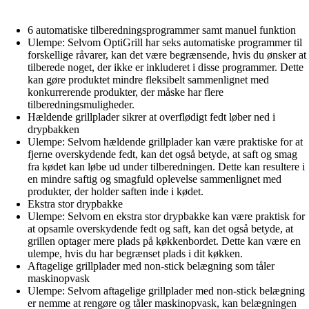
6 automatiske tilberedningsprogrammer samt manuel funktion
Ulempe: Selvom OptiGrill har seks automatiske programmer til
forskellige råvarer, kan det være begrænsende, hvis du ønsker at
tilberede noget, der ikke er inkluderet i disse programmer. Dette
kan gøre produktet mindre fleksibelt sammenlignet med
konkurrerende produkter, der måske har flere
tilberedningsmuligheder.
Hældende grillplader sikrer at overflødigt fedt løber ned i
drypbakken
Ulempe: Selvom hældende grillplader kan være praktiske for at
fjerne overskydende fedt, kan det også betyde, at saft og smag
fra kødet kan løbe ud under tilberedningen. Dette kan resultere i
en mindre saftig og smagfuld oplevelse sammenlignet med
produkter, der holder saften inde i kødet.
Ekstra stor drypbakke
Ulempe: Selvom en ekstra stor drypbakke kan være praktisk for
at opsamle overskydende fedt og saft, kan det også betyde, at
grillen optager mere plads på køkkenbordet. Dette kan være en
ulempe, hvis du har begrænset plads i dit køkken.
Aftagelige grillplader med non-stick belægning som tåler
maskinopvask
Ulempe: Selvom aftagelige grillplader med non-stick belægning
er nemme at rengøre og tåler maskinopvask, kan belægningen