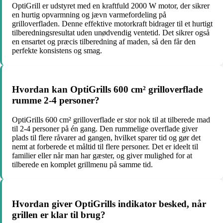
OptiGrill er udstyret med en kraftfuld 2000 W motor, der sikrer
en hurtig opvarmning og jævn varmefordeling på
grilloverfladen. Denne effektive motorkraft bidrager til et hurtigt
tilberedningsresultat uden unødvendig ventetid. Det sikrer også
en ensartet og præcis tilberedning af maden, så den får den
perfekte konsistens og smag.
Hvordan kan OptiGrills 600 cm² grilloverflade
rumme 2-4 personer?
OptiGrills 600 cm² grilloverflade er stor nok til at tilberede mad
til 2-4 personer på én gang. Den rummelige overflade giver
plads til flere råvarer ad gangen, hvilket sparer tid og gør det
nemt at forberede et måltid til flere personer. Det er ideelt til
familier eller når man har gæster, og giver mulighed for at
tilberede en komplet grillmenu på samme tid.
Hvordan giver OptiGrills indikator besked, når
grillen er klar til brug?