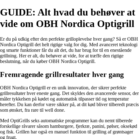
GUIDE: Alt hvad du behøver at
vide om OBH Nordica Optigrill
Er du på udkig efter den perfekte grilloplevelse hver gang? Så er OBH
Nordica Optigrill det helt rigtige valg for dig. Med avanceret teknologi
og smarte funktioner får du alt det, du har brug for til en enestående
grillning. Her er alt, du behøver at vide, for at træffe den rigtige
beslutning, når du køber OBH Nordica Optigrill.
Fremragende grillresultater hver gang
OBH Nordica Optigrill er en unik innovation, der sikrer perfekte
grillresultater hver eneste gang. Det skyldes den avancerede sensor, der
måler tykkelsen på kødet og automatisk tilpasser tid og temperatur
herefter. Du kan derfor være sikker på, at dit kød bliver tilberedt præcis
som ønsket, fra rare til well done.
Med OptiGrills seks automatiske programmer kan du nemt tilberede
forskellige råvarer såsom hamburgere, fjerkræ, panini, pølser, oksekød
og fisk. Grillen har også en manuel funktion til grilling af grøntsager
og frugt.