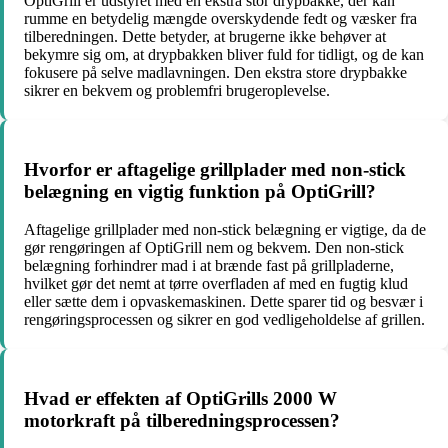
OptiGrill er udstyret med en ekstra stor drypbakke, der kan
rumme en betydelig mængde overskydende fedt og væsker fra
tilberedningen. Dette betyder, at brugerne ikke behøver at
bekymre sig om, at drypbakken bliver fuld for tidligt, og de kan
fokusere på selve madlavningen. Den ekstra store drypbakke
sikrer en bekvem og problemfri brugeroplevelse.
Hvorfor er aftagelige grillplader med non-stick
belægning en vigtig funktion på OptiGrill?
Aftagelige grillplader med non-stick belægning er vigtige, da de
gør rengøringen af OptiGrill nem og bekvem. Den non-stick
belægning forhindrer mad i at brænde fast på grillpladerne,
hvilket gør det nemt at tørre overfladen af med en fugtig klud
eller sætte dem i opvaskemaskinen. Dette sparer tid og besvær i
rengøringsprocessen og sikrer en god vedligeholdelse af grillen.
Hvad er effekten af OptiGrills 2000 W
motorkraft på tilberedningsprocessen?