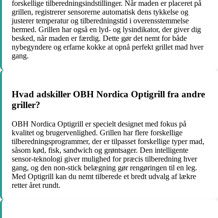
forskellige tilberedningsindstillinger. Når maden er placeret på
grillen, registrerer sensorerne automatisk dens tykkelse og
justerer temperatur og tilberedningstid i overensstemmelse
hermed. Grillen har også en lyd- og lysindikator, der giver dig
besked, når maden er færdig. Dette gør det nemt for både
nybegyndere og erfarne kokke at opnå perfekt grillet mad hver
gang.
Hvad adskiller OBH Nordica Optigrill fra andre
griller?
OBH Nordica Optigrill er specielt designet med fokus på
kvalitet og brugervenlighed. Grillen har flere forskellige
tilberedningsprogrammer, der er tilpasset forskellige typer mad,
såsom kød, fisk, sandwich og grøntsager. Den intelligente
sensor-teknologi giver mulighed for præcis tilberedning hver
gang, og den non-stick belægning gør rengøringen til en leg.
Med Optigrill kan du nemt tilberede et bredt udvalg af lækre
retter året rundt.