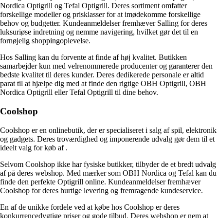
Nordica Optigrill og Tefal Optigrill. Deres sortiment omfatter
forskellige modeller og prisklasser for at imødekomme forskellige
behov og budgetter. Kundeanmeldelser fremhæver Salling for deres
luksuriøse indretning og nemme navigering, hvilket gør det til en
fornøjelig shoppingoplevelse.
Hos Salling kan du forvente at finde
af høj kvalitet. Butikken
samarbejder kun med velrenommerede producenter og garanterer den
bedste kvalitet til deres kunder. Deres dedikerede personale er altid
parat til at hjælpe dig med at finde den rigtige OBH Optigrill, OBH
Nordica Optigrill eller Tefal Optigrill til dine behov.
Coolshop
Coolshop er en onlinebutik, der er specialiseret i salg af spil, elektronik
og gadgets. Deres troværdighed og imponerende udvalg gør dem til et
ideelt valg for køb af
.
Selvom Coolshop ikke har fysiske butikker, tilbyder de et bredt udvalg
af
på deres webshop. Med mærker som OBH Nordica og Tefal kan du
finde den perfekte Optigrill online. Kundeanmeldelser fremhæver
Coolshop for deres hurtige levering og fremragende kundeservice.
En af de unikke fordele ved at købe
hos Coolshop er deres
konkurrencedygtige priser og gode tilbud. Deres webshop er nem at