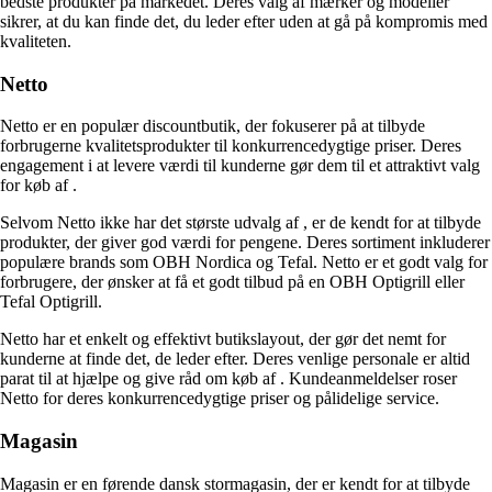
bedste produkter på markedet. Deres valg af mærker og modeller
sikrer, at du kan finde det, du leder efter uden at gå på kompromis med
kvaliteten.
Netto
Netto er en populær discountbutik, der fokuserer på at tilbyde
forbrugerne kvalitetsprodukter til konkurrencedygtige priser. Deres
engagement i at levere værdi til kunderne gør dem til et attraktivt valg
for køb af
.
Selvom Netto ikke har det største udvalg af
, er de kendt for at tilbyde
produkter, der giver god værdi for pengene. Deres sortiment inkluderer
populære brands som OBH Nordica og Tefal. Netto er et godt valg for
forbrugere, der ønsker at få et godt tilbud på en OBH Optigrill eller
Tefal Optigrill.
Netto har et enkelt og effektivt butikslayout, der gør det nemt for
kunderne at finde det, de leder efter. Deres venlige personale er altid
parat til at hjælpe og give råd om køb af
. Kundeanmeldelser roser
Netto for deres konkurrencedygtige priser og pålidelige service.
Magasin
Magasin er en førende dansk stormagasin, der er kendt for at tilbyde