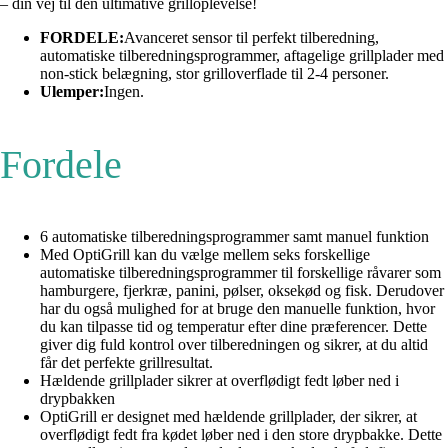
– din vej til den ultimative grilloplevelse!
FORDELE:
Avanceret sensor til perfekt tilberedning,
automatiske tilberedningsprogrammer, aftagelige grillplader med
non-stick belægning, stor grilloverflade til 2-4 personer.
Ulemper:
Ingen.
Fordele
6 automatiske tilberedningsprogrammer samt manuel funktion
Med OptiGrill kan du vælge mellem seks forskellige
automatiske tilberedningsprogrammer til forskellige råvarer som
hamburgere, fjerkræ, panini, pølser, oksekød og fisk. Derudover
har du også mulighed for at bruge den manuelle funktion, hvor
du kan tilpasse tid og temperatur efter dine præferencer. Dette
giver dig fuld kontrol over tilberedningen og sikrer, at du altid
får det perfekte grillresultat.
Hældende grillplader sikrer at overflødigt fedt løber ned i
drypbakken
OptiGrill er designet med hældende grillplader, der sikrer, at
overflødigt fedt fra kødet løber ned i den store drypbakke. Dette