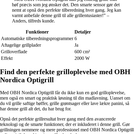
bøf præcis som jeg ønsker det. Den smarte sensor gør det
nemt at opnå den perfekte tilberedning hver gang. Jeg kan
varmt anbefale denne grill til alle grillentusiaster!” –
Anders, tilfreds kunde.
Funktioner
Detaljer
Automatiske tilberedningsprogrammer
6
Aftagelige grillplader
Ja
Grilloverflade
600 cm²
Effekt
2000 W
Find den perfekte grilloplevelse med OBH
Nordica Optigrill
Med OBH Nordica Optigrill får du ikke kun en god grilloplevelse,
men også en smart og praktisk løsning til din madlavning. Uanset om
du vil grille saftige bøffer, grille grøntsager eller lave lækre panini, så
har denne grill alt det, du har brug for.
Opnå det perfekte grillresultat hver gang med den avancerede
teknologi og de smarte funktioner, der er inkluderet i denne grill. Gør
grillningen nemmere og mere professionel med OBH Nordica Optigrill