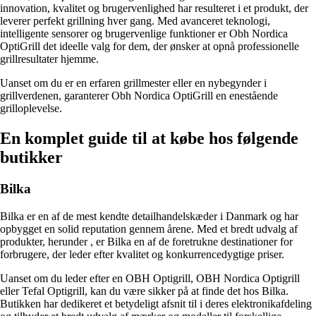
innovation, kvalitet og brugervenlighed har resulteret i et produkt, der
leverer perfekt grillning hver gang. Med avanceret teknologi,
intelligente sensorer og brugervenlige funktioner er Obh Nordica
OptiGrill det ideelle valg for dem, der ønsker at opnå professionelle
grillresultater hjemme.
Uanset om du er en erfaren grillmester eller en nybegynder i
grillverdenen, garanterer Obh Nordica OptiGrill en enestående
grilloplevelse.
En komplet guide til at købe
hos følgende
butikker
Bilka
Bilka er en af de mest kendte detailhandelskæder i Danmark og har
opbygget en solid reputation gennem årene. Med et bredt udvalg af
produkter, herunder
, er Bilka en af de foretrukne destinationer for
forbrugere, der leder efter kvalitet og konkurrencedygtige priser.
Uanset om du leder efter en OBH Optigrill, OBH Nordica Optigrill
eller Tefal Optigrill, kan du være sikker på at finde det hos Bilka.
Butikken har dedikeret et betydeligt afsnit til
i deres elektronikafdeling