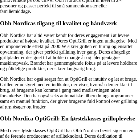
grilloverflade på 600 cm² er Obh Nordica OptiGrill ideel til 2-4
personer og passer perfekt til små sammenkomster eller
familiemiddage.
Obh Nordicas tilgang til kvalitet og håndværk
Obh Nordica har altid været kendt for deres engagement i at levere
produkter af højeste kvalitet. Deres OptiGrill er ingen undtagelse. Med
en imponerende effekt på 2000 W sikrer grillen en hurtig og ensartet
opvarmning, der giver perfekt grillning hver gang. Deres aftagelige
grillplader er designet til at holde i mange år og tåler gentagne
maskinopvask. Brandet har gennemgående fokus på at levere holdbare
og pålidelige produkter, der sikrer langvarig brug.
Obh Nordica har også sørget for, at OptiGrill er intuitiv og let at bruge.
Grillen er udstyret med en indikator, der viser, hvornår den er klar til
brug, så brugerne kan komme i gang med madlavningen uden
forsinkelse. Den har også seks automatiske tilberedningsprogrammer
samt en manuel funktion, der giver brugerne fuld kontrol over grillning
af grøntsager og frugter.
Obh Nordica OptiGrill: En førsteklasses grilloplevelse
Med deres førsteklasses OptiGrill har Obh Nordica bevist sig som en
af de førende producenter af grillteknologi. Deres dedikation til