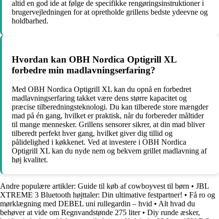
altid en god ide at følge de specifikke rengøringsinstruktioner i
brugervejledningen for at opretholde grillens bedste ydeevne og
holdbarhed.
Hvordan kan OBH Nordica Optigrill XL
forbedre min madlavningserfaring?
Med OBH Nordica Optigrill XL kan du opnå en forbedret
madlavningserfaring takket være dens større kapacitet og
præcise tilberedningsteknologi. Du kan tilberede store mængder
mad på én gang, hvilket er praktisk, når du forbereder måltider
til mange mennesker. Grillens sensorer sikrer, at din mad bliver
tilberedt perfekt hver gang, hvilket giver dig tillid og
pålidelighed i køkkenet. Ved at investere i OBH Nordica
Optigrill XL kan du nyde nem og bekvem grillet madlavning af
høj kvalitet.
Andre populære artikler:
Guide til køb af cowboyvest til børn
•
JBL
XTREME 3 Bluetooth højttaler: Din ultimative festpartner!
•
Få ro og
mørklægning med DEBEL uni rullegardin – hvid
•
Alt hvad du
behøver at vide om Regnvandstønde 275 liter
•
Diy runde æsker,