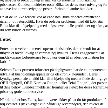
og tilbyder et bredt udvalg af mærker og modeller til forskellige
prisklasser. Kundeanmeldelser roser Bilka for deres store udvalg og for
at have konkurrencedygtige priser i forhold til andre butikker.
En af de unikke fordele ved at købe
hos Bilka er deres omfattende
garanti- og returpolitik. Hvis du oplever problemer med dit køb, står
Bilka klar til at hjælpe dig med at løse eventuelle problemer og sikre, at
du som kunde er tilfreds.
Føtex
Føtex er en velrenommeret supermarkedskæde, der er kendt for at
tilbyde et bredt udvalg af varer af høj kvalitet. Deres engagement i at
imødekomme forbrugernes behov gør dem til en ideel destination for
køb af
.
Selvom Føtex primært fokuserer på dagligvarer, har de et imponerende
udvalg af husholdningsapparater og elektronik, herunder
. Deres
kyndige personale er altid klar til at hjælpe dig med at finde den rigtige
OBH Optigrill, OBH Nordica Optigrill eller Tefal Optigrill, der passer
til dine behov. Kundeanmeldelser fremhæver Føtex for deres fornuftige
priser og gode kundeservice.
Når du køber
hos Føtex, kan du være sikker på, at du får produkter af
høj kvalitet. Føtex vælger kun pålidelige leverandører, der leverer de