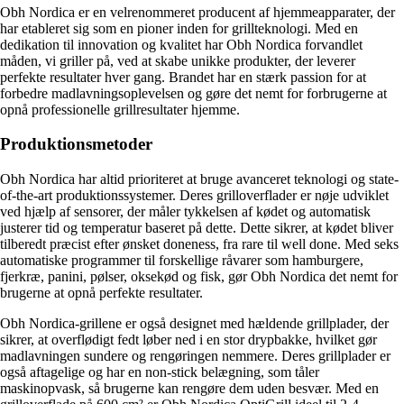
Obh Nordica er en velrenommeret producent af hjemmeapparater, der
har etableret sig som en pioner inden for grillteknologi. Med en
dedikation til innovation og kvalitet har Obh Nordica forvandlet
måden, vi griller på, ved at skabe unikke produkter, der leverer
perfekte resultater hver gang. Brandet har en stærk passion for at
forbedre madlavningsoplevelsen og gøre det nemt for forbrugerne at
opnå professionelle grillresultater hjemme.
Produktionsmetoder
Obh Nordica har altid prioriteret at bruge avanceret teknologi og state-
of-the-art produktionssystemer. Deres grilloverflader er nøje udviklet
ved hjælp af sensorer, der måler tykkelsen af kødet og automatisk
justerer tid og temperatur baseret på dette. Dette sikrer, at kødet bliver
tilberedt præcist efter ønsket doneness, fra rare til well done. Med seks
automatiske programmer til forskellige råvarer som hamburgere,
fjerkræ, panini, pølser, oksekød og fisk, gør Obh Nordica det nemt for
brugerne at opnå perfekte resultater.
Obh Nordica-grillene er også designet med hældende grillplader, der
sikrer, at overflødigt fedt løber ned i en stor drypbakke, hvilket gør
madlavningen sundere og rengøringen nemmere. Deres grillplader er
også aftagelige og har en non-stick belægning, som tåler
maskinopvask, så brugerne kan rengøre dem uden besvær. Med en