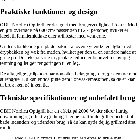
Praktiske funktioner og design
OBH Nordica Optigrill er designet med brugervenlighed i fokus. Med
en grilloverflade på 600 cm² passer den til 2-4 personer, hvilket er
ideelt til familiemiddage eller grillfester med vennerne.
Grillens hældende grillplader sikrer, at overskydende fedt løber ned i
drypbakken og væk fra maden, hvilket gør den til en sundere måde at
grille på. Den ekstra store drypbakke reducerer behovet for hyppig
tømning og let gør rengøringen til en leg.
De aftagelige grillplader har non-stick belægning, der gør dem nemme
at rengøre. Du kan endda putte dem i opvaskemaskinen, så de er klar
til brug igen på ingen tid.
Tekniske specifikationer og anbefalet brug
OBH Nordica Optigrill har en effekt på 2000 W, der sikrer hurtig
opvarmning og effektiv grillning. Denne kraftfulde grill er perfekt til
både indendørs og udendørs brug, så du kan nyde dejlig grillmad året
rundt.
“Med OBH Nordica Optigrill kan jeg endelig grille min