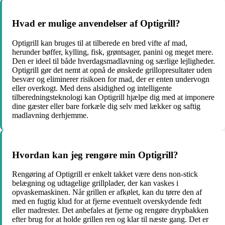
Hvad er mulige anvendelser af Optigrill?
Optigrill kan bruges til at tilberede en bred vifte af mad,
herunder bøffer, kylling, fisk, grøntsager, panini og meget mere.
Den er ideel til både hverdagsmadlavning og særlige lejligheder.
Optigrill gør det nemt at opnå de ønskede grillopresultater uden
besvær og eliminerer risikoen for mad, der er enten undervogn
eller overkogt. Med dens alsidighed og intelligente
tilberedningsteknologi kan Optigrill hjælpe dig med at imponere
dine gæster eller bare forkæle dig selv med lækker og saftig
madlavning derhjemme.
Hvordan kan jeg rengøre min Optigrill?
Rengøring af Optigrill er enkelt takket være dens non-stick
belægning og udtagelige grillplader, der kan vaskes i
opvaskemaskinen. Når grillen er afkølet, kan du tørre den af
med en fugtig klud for at fjerne eventuelt overskydende fedt
eller madrester. Det anbefales at fjerne og rengøre drypbakken
efter brug for at holde grillen ren og klar til næste gang. Det er