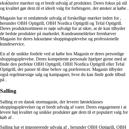
eksklusive mærker og et bredt udvalg af produkter. Deres fokus på stil
og kvalitet gør dem til et ideelt valg for forbrugere, der ønsker at købe
.
Magasin har et omfattende udvalg af forskellige mærker inden for
,
herunder OBH Optigrill, OBH Nordica Optigrill og Tefal Optigrill.
Deres produktsortiment er nøje udvalgt for at sikre, at de kun tilbyder
de bedste produkter på markedet. Kundeanmeldelser fremhæver
Magasin for deres luksuriøse shoppingoplevelse og professionelle
kundeservice.
En af de unikke fordele ved at købe
hos Magasin er deres personlige
shoppingoplevelse. Deres kompetente personale hjælper gerne med at
finde den perfekte OBH Optigrill, OBH Nordica Optigrill eller Tefal
Optigrill, der passer til dine behov og præferencer. Magasin tilbyder
også regelmæssige salg og kampagner, hvor du kan finde gode tilbud
på
.
Salling
Salling er en dansk stormagasin, der leverer førsteklasses
shoppingoplevelser og et bredt udvalg af varer. Deres engagement i at
levere høj kvalitet og unikke produkter gør dem til et populært valg for
køb af
.
Salling har et imponerende udvalg af
, herunder OBH Optigrill, OBH