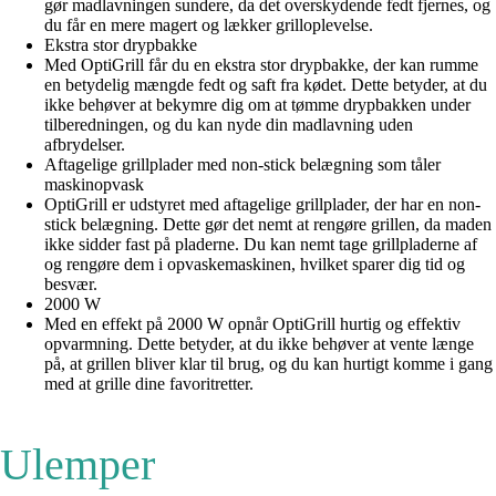
gør madlavningen sundere, da det overskydende fedt fjernes, og
du får en mere magert og lækker grilloplevelse.
Ekstra stor drypbakke
Med OptiGrill får du en ekstra stor drypbakke, der kan rumme
en betydelig mængde fedt og saft fra kødet. Dette betyder, at du
ikke behøver at bekymre dig om at tømme drypbakken under
tilberedningen, og du kan nyde din madlavning uden
afbrydelser.
Aftagelige grillplader med non-stick belægning som tåler
maskinopvask
OptiGrill er udstyret med aftagelige grillplader, der har en non-
stick belægning. Dette gør det nemt at rengøre grillen, da maden
ikke sidder fast på pladerne. Du kan nemt tage grillpladerne af
og rengøre dem i opvaskemaskinen, hvilket sparer dig tid og
besvær.
2000 W
Med en effekt på 2000 W opnår OptiGrill hurtig og effektiv
opvarmning. Dette betyder, at du ikke behøver at vente længe
på, at grillen bliver klar til brug, og du kan hurtigt komme i gang
med at grille dine favoritretter.
Ulemper