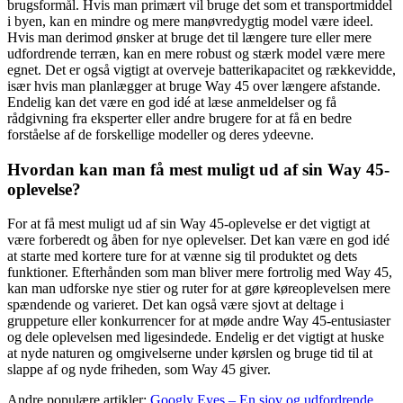
brugsformål. Hvis man primært vil bruge det som et transportmiddel
i byen, kan en mindre og mere manøvredygtig model være ideel.
Hvis man derimod ønsker at bruge det til længere ture eller mere
udfordrende terræn, kan en mere robust og stærk model være mere
egnet. Det er også vigtigt at overveje batterikapacitet og rækkevidde,
især hvis man planlægger at bruge Way 45 over længere afstande.
Endelig kan det være en god idé at læse anmeldelser og få
rådgivning fra eksperter eller andre brugere for at få en bedre
forståelse af de forskellige modeller og deres ydeevne.
Hvordan kan man få mest muligt ud af sin Way 45-
oplevelse?
For at få mest muligt ud af sin Way 45-oplevelse er det vigtigt at
være forberedt og åben for nye oplevelser. Det kan være en god idé
at starte med kortere ture for at vænne sig til produktet og dets
funktioner. Efterhånden som man bliver mere fortrolig med Way 45,
kan man udforske nye stier og ruter for at gøre køreoplevelsen mere
spændende og varieret. Det kan også være sjovt at deltage i
gruppeture eller konkurrencer for at møde andre Way 45-entusiaster
og dele oplevelsen med ligesindede. Endelig er det vigtigt at huske
at nyde naturen og omgivelserne under kørslen og bruge tid til at
slappe af og nyde friheden, som Way 45 giver.
Andre populære artikler:
Googly Eyes – En sjov og udfordrende