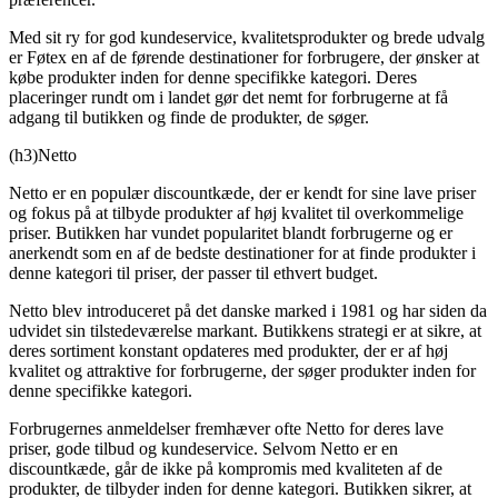
Med sit ry for god kundeservice, kvalitetsprodukter og brede udvalg
er Føtex en af de førende destinationer for forbrugere, der ønsker at
købe produkter inden for denne specifikke kategori. Deres
placeringer rundt om i landet gør det nemt for forbrugerne at få
adgang til butikken og finde de produkter, de søger.
(h3)Netto
Netto er en populær discountkæde, der er kendt for sine lave priser
og fokus på at tilbyde produkter af høj kvalitet til overkommelige
priser. Butikken har vundet popularitet blandt forbrugerne og er
anerkendt som en af de bedste destinationer for at finde produkter i
denne kategori til priser, der passer til ethvert budget.
Netto blev introduceret på det danske marked i 1981 og har siden da
udvidet sin tilstedeværelse markant. Butikkens strategi er at sikre, at
deres sortiment konstant opdateres med produkter, der er af høj
kvalitet og attraktive for forbrugerne, der søger produkter inden for
denne specifikke kategori.
Forbrugernes anmeldelser fremhæver ofte Netto for deres lave
priser, gode tilbud og kundeservice. Selvom Netto er en
discountkæde, går de ikke på kompromis med kvaliteten af ​​de
produkter, de tilbyder inden for denne kategori. Butikken sikrer, at