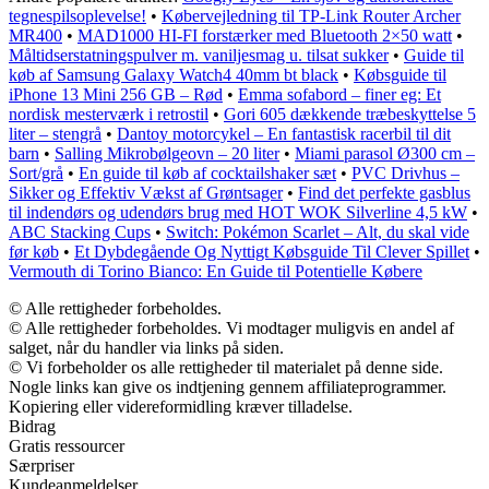
tegnespilsoplevelse!
•
Købervejledning til TP-Link Router Archer
MR400
•
MAD1000 HI-FI forstærker med Bluetooth 2×50 watt
•
Måltidserstatningspulver m. vaniljesmag u. tilsat sukker
•
Guide til
køb af Samsung Galaxy Watch4 40mm bt black
•
Købsguide til
iPhone 13 Mini 256 GB – Rød
•
Emma sofabord – finer eg: Et
nordisk mesterværk i retrostil
•
Gori 605 dækkende træbeskyttelse 5
liter – stengrå
•
Dantoy motorcykel – En fantastisk racerbil til dit
barn
•
Salling Mikrobølgeovn – 20 liter
•
Miami parasol Ø300 cm –
Sort/grå
•
En guide til køb af cocktailshaker sæt
•
PVC Drivhus –
Sikker og Effektiv Vækst af Grøntsager
•
Find det perfekte gasblus
til indendørs og udendørs brug med HOT WOK Silverline 4,5 kW
•
ABC Stacking Cups
•
Switch: Pokémon Scarlet – Alt, du skal vide
før køb
•
Et Dybdegående Og Nyttigt Købsguide Til Clever Spillet
•
Vermouth di Torino Bianco: En Guide til Potentielle Købere
© Alle rettigheder forbeholdes.
© Alle rettigheder forbeholdes. Vi modtager muligvis en andel af
salget, når du handler via links på siden.
© Vi forbeholder os alle rettigheder til materialet på denne side.
Nogle links kan give os indtjening gennem affiliateprogrammer.
Kopiering eller videreformidling kræver tilladelse.
Bidrag
Gratis ressourcer
Særpriser
Kundeanmeldelser