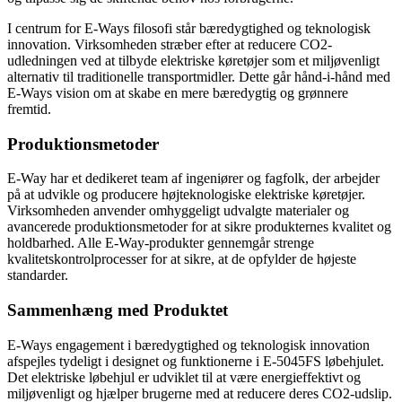
I centrum for E-Ways filosofi står bæredygtighed og teknologisk
innovation. Virksomheden stræber efter at reducere CO2-
udledningen ved at tilbyde elektriske køretøjer som et miljøvenligt
alternativ til traditionelle transportmidler. Dette går hånd-i-hånd med
E-Ways vision om at skabe en mere bæredygtig og grønnere
fremtid.
Produktionsmetoder
E-Way har et dedikeret team af ingeniører og fagfolk, der arbejder
på at udvikle og producere højteknologiske elektriske køretøjer.
Virksomheden anvender omhyggeligt udvalgte materialer og
avancerede produktionsmetoder for at sikre produkternes kvalitet og
holdbarhed. Alle E-Way-produkter gennemgår strenge
kvalitetskontrolprocesser for at sikre, at de opfylder de højeste
standarder.
Sammenhæng med Produktet
E-Ways engagement i bæredygtighed og teknologisk innovation
afspejles tydeligt i designet og funktionerne i E-5045FS løbehjulet.
Det elektriske løbehjul er udviklet til at være energieffektivt og
miljøvenligt og hjælper brugerne med at reducere deres CO2-udslip.