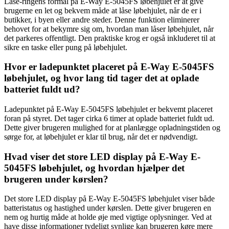
Låse-ringens formål på E-Way E-5045FS løbehjulet er at give
brugerne en let og bekvem måde at låse løbehjulet, når de er i
butikker, i byen eller andre steder. Denne funktion eliminerer
behovet for at bekymre sig om, hvordan man låser løbehjulet, når
det parkeres offentligt. Den praktiske krog er også inkluderet til at
sikre en taske eller pung på løbehjulet.
Hvor er ladepunktet placeret på E-Way E-5045FS
løbehjulet, og hvor lang tid tager det at oplade
batteriet fuldt ud?
Ladepunktet på E-Way E-5045FS løbehjulet er bekvemt placeret
foran på styret. Det tager cirka 6 timer at oplade batteriet fuldt ud.
Dette giver brugeren mulighed for at planlægge opladningstiden og
sørge for, at løbehjulet er klar til brug, når det er nødvendigt.
Hvad viser det store LED display på E-Way E-
5045FS løbehjulet, og hvordan hjælper det
brugeren under kørslen?
Det store LED display på E-Way E-5045FS løbehjulet viser både
batteristatus og hastighed under kørslen. Dette giver brugeren en
nem og hurtig måde at holde øje med vigtige oplysninger. Ved at
have disse informationer tydeligt synlige kan brugeren køre mere