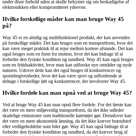
under disse forhold uden at skulle bekymre sig om beskadigelse af
elektronikken eller kompromitteret ydeevne.
Hvilke forskellige måder kan man bruge Way 45
på?
Way 45 er en alsidig og multifunktionel produkt, der kan anvendes
på forskellige måder. Det kan bruges som en transportform, hvor det
kan være meget praktisk til at rejse mellem kortere afstande. Det kan
også bruges som en form for motion, hvor det kan bidrage til at
forbedre den fysiske kondition og sundhed. Way 45 kan også bruges
som en fritidsaktivitet, hvor man kan udforske nye områder og nyde
naturen. Udover dette kan det også bruges til konkurrencer og
sportsbegivenheder, hvor det kan være sjovt og udfordrende at
deltage i forskellige løb og konkurrencer, der involverer Way 45.
Hvilke fordele kan man opnå ved at bruge Way 45?
Ved at bruge Way 45 kan man opnå flere fordele. For det første kan
det være en mere miljøvenlig transportform, da det ikke udleder
skadelige emissioner som traditionelle køretøjer gør. Derudover kan
det være en mere økonomisk løsning, da det ikke kræver brændstof
eller vedligeholdelse som biler gør. Way 45 kan også bidrage til at
forbedre den fysiske kondition og sundhed, da det kræver brug af