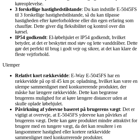
køreoplevelse.
3 forskellige hastighedstilstande
: Du kan indstille E-5045FS
til 3 forskellige hastighedstilstande, så du kan tilpasse
hastigheden efter køreforholdene eller din egen erfaring som
chauffør. Dette giver dig fleksibilitet og kontrol over din
kørsel.
IP54 godkendt
: El-løbehjulet er IP54 godkendt, hvilket
betyder, at det er beskyttet mod støv og lette vanddråber. Dette
gør det perfekt til brug i godt vejr og sikrer, at det kan klare de
fleste vejrforhold.
Ulemper
Relativt kort rækkevidde
: E-Way E-5045FS har en
rækkevidde på op til 45 km pr. opladning, hvilket kan være en
ulempe sammenlignet med konkurrerende produkter, der
måske har længere rækkevidde. Dette kan begrænse
brugerens mulighed for at køre længere distancer uden at
skulle oplade løbehjulet.
Påvirkning af ydeevne baseret på brugerens vægt
: Det er
vigtigt at overveje, at E-5045FS ydeevne kan påvirkes af
brugerens vægt. Dette kan gøre produktet mindre attraktivt for
brugere med en tungere vægt, da det kan resultere i en
langsommere hastighed eller kortere rækkevidde
sammenlignet med konkurrerende produkter.