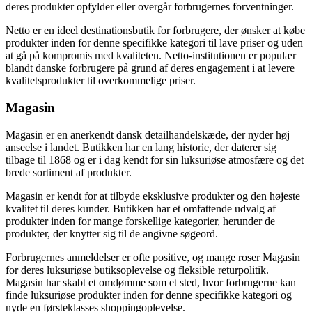
deres produkter opfylder eller overgår forbrugernes forventninger.
Netto er en ideel destinationsbutik for forbrugere, der ønsker at købe
produkter inden for denne specifikke kategori til lave priser og uden
at gå på kompromis med kvaliteten. Netto-institutionen er populær
blandt danske forbrugere på grund af deres engagement i at levere
kvalitetsprodukter til overkommelige priser.
Magasin
Magasin er en anerkendt dansk detailhandelskæde, der nyder høj
anseelse i landet. Butikken har en lang historie, der daterer sig
tilbage til 1868 og er i dag kendt for sin luksuriøse atmosfære og det
brede sortiment af produkter.
Magasin er kendt for at tilbyde eksklusive produkter og den højeste
kvalitet til deres kunder. Butikken har et omfattende udvalg af
produkter inden for mange forskellige kategorier, herunder de
produkter, der knytter sig til de angivne søgeord.
Forbrugernes anmeldelser er ofte positive, og mange roser Magasin
for deres luksuriøse butiksoplevelse og fleksible returpolitik.
Magasin har skabt et omdømme som et sted, hvor forbrugerne kan
finde luksuriøse produkter inden for denne specifikke kategori og
nyde en førsteklasses shoppingoplevelse.