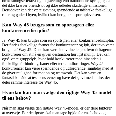
omkostningseffektivt og miljøvenligt end traditionelle køretøjer, da
det ikke kræver brændstof og ikke udleder skadelige emissioner.
Derudover kan det være sjovt og spændende at udforske forskellige
ruter og gader i byen, hvilket kan berige transportoplevelsen.
Kan Way 45 bruges som en sportsgren eller
konkurrencedisciplin?
Ja, Way 45 kan bruges som en sportsgren eller konkurrencedisciplin.
Der findes forskellige former for konkurrencer og løb, der involverer
brugen af Way 45. Dette kan være individuelle løb, hvor deltagerne
konkurrerer om at nå en given destination hurtigst muligt. Det kan
også være gruppeløb, hvor hold konkurrerer mod hinanden i
forskellige forhindringsbaner eller terrænudfordringer. Way 45
konkurrencer kan være spændende og udfordrende, samtidig med at
de giver mulighed for motion og teamwork. Det kan være en
fantastisk måde at teste ens evner og have det sjovt med andre, der
deler samme interesse for Way 45.
Hvordan kan man vælge den rigtige Way 45-model
til ens behov?
Når man skal vælge den rigtige Way 45-model, er der flere faktorer
at overveje. For det første skal man tage højde for ens behov og