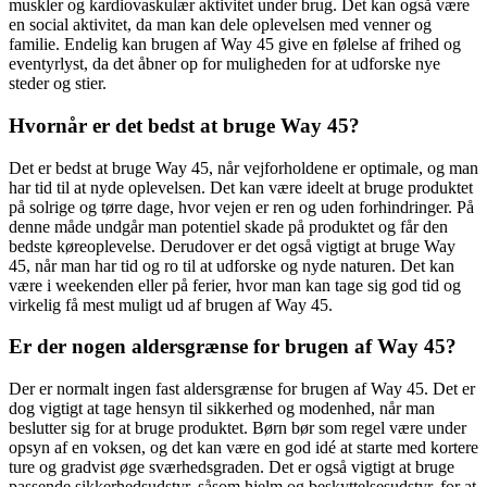
muskler og kardiovaskulær aktivitet under brug. Det kan også være
en social aktivitet, da man kan dele oplevelsen med venner og
familie. Endelig kan brugen af Way 45 give en følelse af frihed og
eventyrlyst, da det åbner op for muligheden for at udforske nye
steder og stier.
Hvornår er det bedst at bruge Way 45?
Det er bedst at bruge Way 45, når vejforholdene er optimale, og man
har tid til at nyde oplevelsen. Det kan være ideelt at bruge produktet
på solrige og tørre dage, hvor vejen er ren og uden forhindringer. På
denne måde undgår man potentiel skade på produktet og får den
bedste køreoplevelse. Derudover er det også vigtigt at bruge Way
45, når man har tid og ro til at udforske og nyde naturen. Det kan
være i weekenden eller på ferier, hvor man kan tage sig god tid og
virkelig få mest muligt ud af brugen af Way 45.
Er der nogen aldersgrænse for brugen af Way 45?
Der er normalt ingen fast aldersgrænse for brugen af Way 45. Det er
dog vigtigt at tage hensyn til sikkerhed og modenhed, når man
beslutter sig for at bruge produktet. Børn bør som regel være under
opsyn af en voksen, og det kan være en god idé at starte med kortere
ture og gradvist øge sværhedsgraden. Det er også vigtigt at bruge
passende sikkerhedsudstyr, såsom hjelm og beskyttelsesudstyr, for at