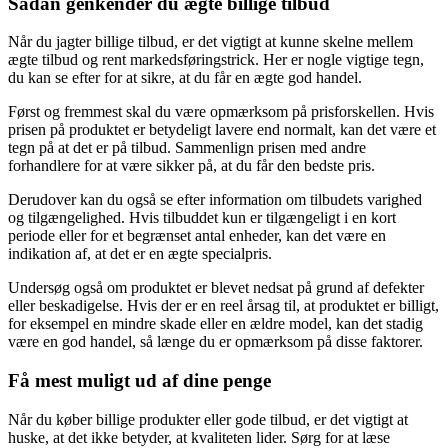
Sådan genkender du ægte billige tilbud
Når du jagter billige tilbud, er det vigtigt at kunne skelne mellem
ægte tilbud og rent markedsføringstrick. Her er nogle vigtige tegn,
du kan se efter for at sikre, at du får en ægte god handel.
Først og fremmest skal du være opmærksom på prisforskellen. Hvis
prisen på produktet er betydeligt lavere end normalt, kan det være et
tegn på at det er på tilbud. Sammenlign prisen med andre
forhandlere for at være sikker på, at du får den bedste pris.
Derudover kan du også se efter information om tilbudets varighed
og tilgængelighed. Hvis tilbuddet kun er tilgængeligt i en kort
periode eller for et begrænset antal enheder, kan det være en
indikation af, at det er en ægte specialpris.
Undersøg også om produktet er blevet nedsat på grund af defekter
eller beskadigelse. Hvis der er en reel årsag til, at produktet er billigt,
for eksempel en mindre skade eller en ældre model, kan det stadig
være en god handel, så længe du er opmærksom på disse faktorer.
Få mest muligt ud af dine penge
Når du køber billige produkter eller gode tilbud, er det vigtigt at
huske, at det ikke betyder, at kvaliteten lider. Sørg for at læse