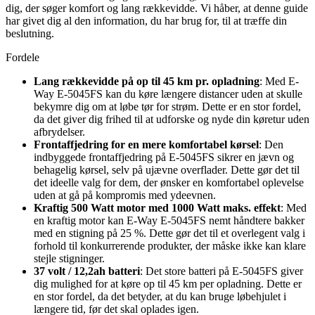
dig, der søger komfort og lang rækkevidde. Vi håber, at denne guide
har givet dig al den information, du har brug for, til at træffe din
beslutning.
Fordele
Lang rækkevidde på op til 45 km pr. opladning
: Med E-
Way E-5045FS kan du køre længere distancer uden at skulle
bekymre dig om at løbe tør for strøm. Dette er en stor fordel,
da det giver dig frihed til at udforske og nyde din køretur uden
afbrydelser.
Frontaffjedring for en mere komfortabel kørsel
: Den
indbyggede frontaffjedring på E-5045FS sikrer en jævn og
behagelig kørsel, selv på ujævne overflader. Dette gør det til
det ideelle valg for dem, der ønsker en komfortabel oplevelse
uden at gå på kompromis med ydeevnen.
Kraftig 500 Watt motor med 1000 Watt maks. effekt
: Med
en kraftig motor kan E-Way E-5045FS nemt håndtere bakker
med en stigning på 25 %. Dette gør det til et overlegent valg i
forhold til konkurrerende produkter, der måske ikke kan klare
stejle stigninger.
37 volt / 12,2ah batteri
: Det store batteri på E-5045FS giver
dig mulighed for at køre op til 45 km per opladning. Dette er
en stor fordel, da det betyder, at du kan bruge løbehjulet i
længere tid, før det skal oplades igen.