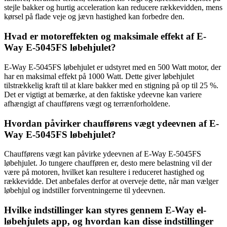
stejle bakker og hurtig acceleration kan reducere rækkevidden, mens
kørsel på flade veje og jævn hastighed kan forbedre den.
Hvad er motoreffekten og maksimale effekt af E-
Way E-5045FS løbehjulet?
E-Way E-5045FS løbehjulet er udstyret med en 500 Watt motor, der
har en maksimal effekt på 1000 Watt. Dette giver løbehjulet
tilstrækkelig kraft til at klare bakker med en stigning på op til 25 %.
Det er vigtigt at bemærke, at den faktiske ydeevne kan variere
afhængigt af chaufførens vægt og terrænforholdene.
Hvordan påvirker chaufførens vægt ydeevnen af E-
Way E-5045FS løbehjulet?
Chaufførens vægt kan påvirke ydeevnen af E-Way E-5045FS
løbehjulet. Jo tungere chaufføren er, desto mere belastning vil der
være på motoren, hvilket kan resultere i reduceret hastighed og
rækkevidde. Det anbefales derfor at overveje dette, når man vælger
løbehjul og indstiller forventningerne til ydeevnen.
Hvilke indstillinger kan styres gennem E-Way el-
løbehjulets app, og hvordan kan disse indstillinger