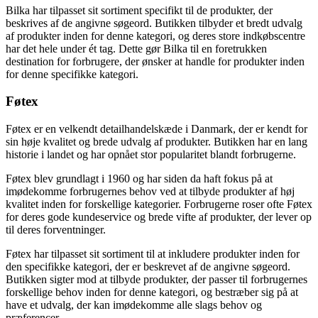
Bilka har tilpasset sit sortiment specifikt til de produkter, der
beskrives af de angivne søgeord. Butikken tilbyder et bredt udvalg
af produkter inden for denne kategori, og deres store indkøbscentre
har det hele under ét tag. Dette gør Bilka til en foretrukken
destination for forbrugere, der ønsker at handle for produkter inden
for denne specifikke kategori.
Føtex
Føtex er en velkendt detailhandelskæde i Danmark, der er kendt for
sin høje kvalitet og brede udvalg af produkter. Butikken har en lang
historie i landet og har opnået stor popularitet blandt forbrugerne.
Føtex blev grundlagt i 1960 og har siden da haft fokus på at
imødekomme forbrugernes behov ved at tilbyde produkter af høj
kvalitet inden for forskellige kategorier. Forbrugerne roser ofte Føtex
for deres gode kundeservice og brede vifte af produkter, der lever op
til deres forventninger.
Føtex har tilpasset sit sortiment til at inkludere produkter inden for
den specifikke kategori, der er beskrevet af de angivne søgeord.
Butikken sigter mod at tilbyde produkter, der passer til forbrugernes
forskellige behov inden for denne kategori, og bestræber sig på at
have et udvalg, der kan imødekomme alle slags behov og
præferencer.