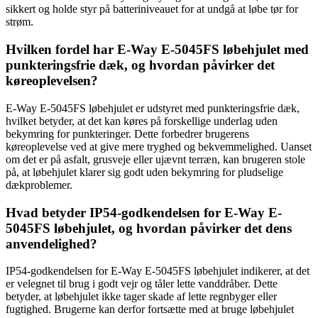
sikkert og holde styr på batteriniveauet for at undgå at løbe tør for
strøm.
Hvilken fordel har E-Way E-5045FS løbehjulet med
punkteringsfrie dæk, og hvordan påvirker det
køreoplevelsen?
E-Way E-5045FS løbehjulet er udstyret med punkteringsfrie dæk,
hvilket betyder, at det kan køres på forskellige underlag uden
bekymring for punkteringer. Dette forbedrer brugerens
køreoplevelse ved at give mere tryghed og bekvemmelighed. Uanset
om det er på asfalt, grusveje eller ujævnt terræn, kan brugeren stole
på, at løbehjulet klarer sig godt uden bekymring for pludselige
dækproblemer.
Hvad betyder IP54-godkendelsen for E-Way E-
5045FS løbehjulet, og hvordan påvirker det dens
anvendelighed?
IP54-godkendelsen for E-Way E-5045FS løbehjulet indikerer, at det
er velegnet til brug i godt vejr og tåler lette vanddråber. Dette
betyder, at løbehjulet ikke tager skade af lette regnbyger eller
fugtighed. Brugerne kan derfor fortsætte med at bruge løbehjulet