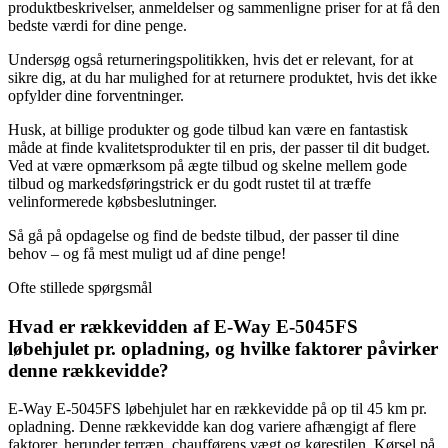
produktbeskrivelser, anmeldelser og sammenligne priser for at få den
bedste værdi for dine penge.
Undersøg også returneringspolitikken, hvis det er relevant, for at
sikre dig, at du har mulighed for at returnere produktet, hvis det ikke
opfylder dine forventninger.
Husk, at billige produkter og gode tilbud kan være en fantastisk
måde at finde kvalitetsprodukter til en pris, der passer til dit budget.
Ved at være opmærksom på ægte tilbud og skelne mellem gode
tilbud og markedsføringstrick er du godt rustet til at træffe
velinformerede købsbeslutninger.
Så gå på opdagelse og find de bedste tilbud, der passer til dine
behov – og få mest muligt ud af dine penge!
Ofte stillede spørgsmål
Hvad er rækkevidden af E-Way E-5045FS
løbehjulet pr. opladning, og hvilke faktorer påvirker
denne rækkevidde?
E-Way E-5045FS løbehjulet har en rækkevidde på op til 45 km pr.
opladning. Denne rækkevidde kan dog variere afhængigt af flere
faktorer, herunder terræn, chaufførens vægt og kørestilen. Kørsel på