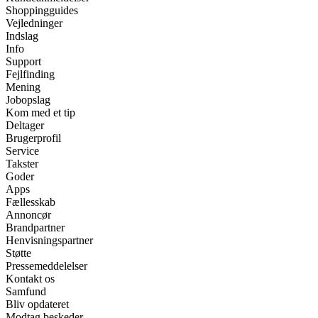
Shoppingguides
Vejledninger
Indslag
Info
Support
Fejlfinding
Mening
Jobopslag
Kom med et tip
Deltager
Brugerprofil
Service
Takster
Goder
Apps
Fællesskab
Annoncør
Brandpartner
Henvisningspartner
Støtte
Pressemeddelelser
Kontakt os
Samfund
Bliv opdateret
Modtag beskeder