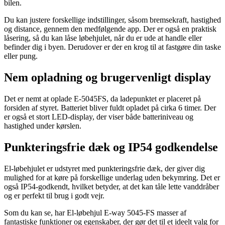
bilen.
Du kan justere forskellige indstillinger, såsom bremsekraft, hastighed
og distance, gennem den medfølgende app. Der er også en praktisk
låsering, så du kan låse løbehjulet, når du er ude at handle eller
befinder dig i byen. Derudover er der en krog til at fastgøre din taske
eller pung.
Nem opladning og brugervenligt display
Det er nemt at oplade E-5045FS, da ladepunktet er placeret på
forsiden af styret. Batteriet bliver fuldt opladet på cirka 6 timer. Der
er også et stort LED-display, der viser både batteriniveau og
hastighed under kørslen.
Punkteringsfrie dæk og IP54 godkendelse
El-løbehjulet er udstyret med punkteringsfrie dæk, der giver dig
mulighed for at køre på forskellige underlag uden bekymring. Det er
også IP54-godkendt, hvilket betyder, at det kan tåle lette vanddråber
og er perfekt til brug i godt vejr.
Som du kan se, har El-løbehjul E-way 5045-FS masser af
fantastiske funktioner og egenskaber, der gør det til et ideelt valg for