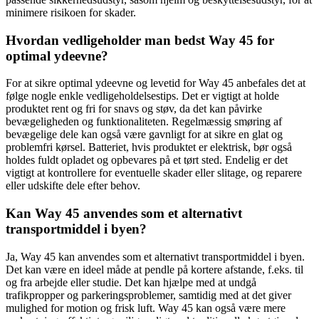
minimere risikoen for skader.
Hvordan vedligeholder man bedst Way 45 for
optimal ydeevne?
For at sikre optimal ydeevne og levetid for Way 45 anbefales det at
følge nogle enkle vedligeholdelsestips. Det er vigtigt at holde
produktet rent og fri for snavs og støv, da det kan påvirke
bevægeligheden og funktionaliteten. Regelmæssig smøring af
bevægelige dele kan også være gavnligt for at sikre en glat og
problemfri kørsel. Batteriet, hvis produktet er elektrisk, bør også
holdes fuldt opladet og opbevares på et tørt sted. Endelig er det
vigtigt at kontrollere for eventuelle skader eller slitage, og reparere
eller udskifte dele efter behov.
Kan Way 45 anvendes som et alternativt
transportmiddel i byen?
Ja, Way 45 kan anvendes som et alternativt transportmiddel i byen.
Det kan være en ideel måde at pendle på kortere afstande, f.eks. til
og fra arbejde eller studie. Det kan hjælpe med at undgå
trafikpropper og parkeringsproblemer, samtidig med at det giver
mulighed for motion og frisk luft. Way 45 kan også være mere