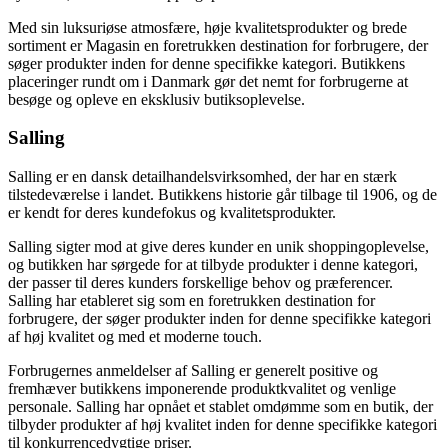
Med sin luksuriøse atmosfære, høje kvalitetsprodukter og brede
sortiment er Magasin en foretrukken destination for forbrugere, der
søger produkter inden for denne specifikke kategori. Butikkens
placeringer rundt om i Danmark gør det nemt for forbrugerne at
besøge og opleve en eksklusiv butiksoplevelse.
Salling
Salling er en dansk detailhandelsvirksomhed, der har en stærk
tilstedeværelse i landet. Butikkens historie går tilbage til 1906, og de
er kendt for deres kundefokus og kvalitetsprodukter.
Salling sigter mod at give deres kunder en unik shoppingoplevelse,
og butikken har sørgede for at tilbyde produkter i denne kategori,
der passer til deres kunders forskellige behov og præferencer.
Salling har etableret sig som en foretrukken destination for
forbrugere, der søger produkter inden for denne specifikke kategori
af høj kvalitet og med et moderne touch.
Forbrugernes anmeldelser af Salling er generelt positive og
fremhæver butikkens imponerende produktkvalitet og venlige
personale. Salling har opnået et stablet omdømme som en butik, der
tilbyder produkter af høj kvalitet inden for denne specifikke kategori
til konkurrencedygtige priser.