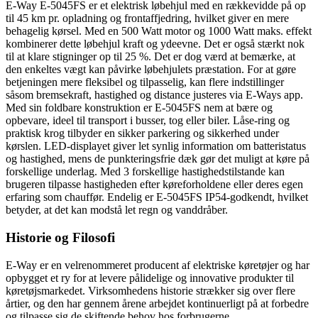
E-Way E-5045FS er et elektrisk løbehjul med en rækkevidde på op
til 45 km pr. opladning og frontaffjedring, hvilket giver en mere
behagelig kørsel. Med en 500 Watt motor og 1000 Watt maks. effekt
kombinerer dette løbehjul kraft og ydeevne. Det er også stærkt nok
til at klare stigninger op til 25 %. Det er dog værd at bemærke, at
den enkeltes vægt kan påvirke løbehjulets præstation. For at gøre
betjeningen mere fleksibel og tilpasselig, kan flere indstillinger
såsom bremsekraft, hastighed og distance justeres via E-Ways app.
Med sin foldbare konstruktion er E-5045FS nem at bære og
opbevare, ideel til transport i busser, tog eller biler. Låse-ring og
praktisk krog tilbyder en sikker parkering og sikkerhed under
kørslen. LED-displayet giver let synlig information om batteristatus
og hastighed, mens de punkteringsfrie dæk gør det muligt at køre på
forskellige underlag. Med 3 forskellige hastighedstilstande kan
brugeren tilpasse hastigheden efter køreforholdene eller deres egen
erfaring som chauffør. Endelig er E-5045FS IP54-godkendt, hvilket
betyder, at det kan modstå let regn og vanddråber.
Historie og Filosofi
E-Way er en velrenommeret producent af elektriske køretøjer og har
opbygget et ry for at levere pålidelige og innovative produkter til
køretøjsmarkedet. Virksomhedens historie strækker sig over flere
årtier, og den har gennem årene arbejdet kontinuerligt på at forbedre
og tilpasse sig de skiftende behov hos forbrugerne.