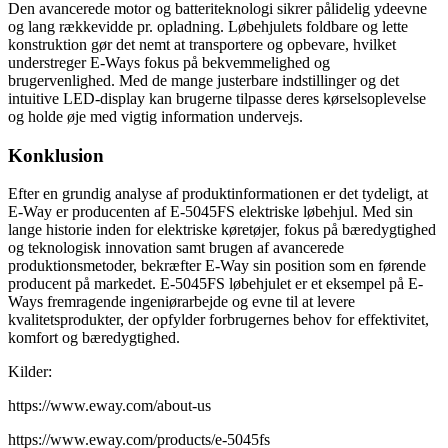
Den avancerede motor og batteriteknologi sikrer pålidelig ydeevne
og lang rækkevidde pr. opladning. Løbehjulets foldbare og lette
konstruktion gør det nemt at transportere og opbevare, hvilket
understreger E-Ways fokus på bekvemmelighed og
brugervenlighed. Med de mange justerbare indstillinger og det
intuitive LED-display kan brugerne tilpasse deres kørselsoplevelse
og holde øje med vigtig information undervejs.
Konklusion
Efter en grundig analyse af produktinformationen er det tydeligt, at
E-Way er producenten af E-5045FS elektriske løbehjul. Med sin
lange historie inden for elektriske køretøjer, fokus på bæredygtighed
og teknologisk innovation samt brugen af avancerede
produktionsmetoder, bekræfter E-Way sin position som en førende
producent på markedet. E-5045FS løbehjulet er et eksempel på E-
Ways fremragende ingeniørarbejde og evne til at levere
kvalitetsprodukter, der opfylder forbrugernes behov for effektivitet,
komfort og bæredygtighed.
Kilder:
https://www.eway.com/about-us
https://www.eway.com/products/e-5045fs