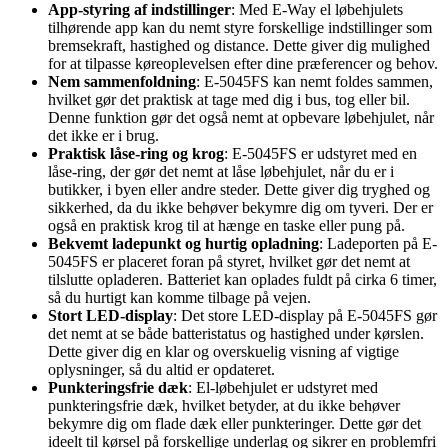
App-styring af indstillinger
: Med E-Way el løbehjulets
tilhørende app kan du nemt styre forskellige indstillinger som
bremsekraft, hastighed og distance. Dette giver dig mulighed
for at tilpasse køreoplevelsen efter dine præferencer og behov.
Nem sammenfoldning
: E-5045FS kan nemt foldes sammen,
hvilket gør det praktisk at tage med dig i bus, tog eller bil.
Denne funktion gør det også nemt at opbevare løbehjulet, når
det ikke er i brug.
Praktisk låse-ring og krog
: E-5045FS er udstyret med en
låse-ring, der gør det nemt at låse løbehjulet, når du er i
butikker, i byen eller andre steder. Dette giver dig tryghed og
sikkerhed, da du ikke behøver bekymre dig om tyveri. Der er
også en praktisk krog til at hænge en taske eller pung på.
Bekvemt ladepunkt og hurtig opladning
: Ladeporten på E-
5045FS er placeret foran på styret, hvilket gør det nemt at
tilslutte opladeren. Batteriet kan oplades fuldt på cirka 6 timer,
så du hurtigt kan komme tilbage på vejen.
Stort LED-display
: Det store LED-display på E-5045FS gør
det nemt at se både batteristatus og hastighed under kørslen.
Dette giver dig en klar og overskuelig visning af vigtige
oplysninger, så du altid er opdateret.
Punkteringsfrie dæk
: El-løbehjulet er udstyret med
punkteringsfrie dæk, hvilket betyder, at du ikke behøver
bekymre dig om flade dæk eller punkteringer. Dette gør det
ideelt til kørsel på forskellige underlag og sikrer en problemfri