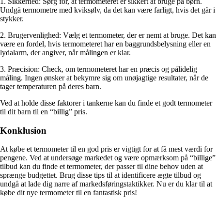
1. Sikkerhed: Sørg for, at termometeret er sikkert at bruge på børn.
Undgå termometre med kviksølv, da det kan være farligt, hvis det går i
stykker.
2. Brugervenlighed: Vælg et termometer, der er nemt at bruge. Det kan
være en fordel, hvis termometeret har en baggrundsbelysning eller en
lydalarm, der angiver, når målingen er klar.
3. Præcision: Check, om termometeret har en præcis og pålidelig
måling. Ingen ønsker at bekymre sig om unøjagtige resultater, når de
tager temperaturen på deres barn.
Ved at holde disse faktorer i tankerne kan du finde et godt termometer
til dit barn til en “billig” pris.
Konklusion
At købe et termometer til en god pris er vigtigt for at få mest værdi for
pengene. Ved at undersøge markedet og være opmærksom på “billige”
tilbud kan du finde et termometer, der passer til dine behov uden at
sprænge budgettet. Brug disse tips til at identificere ægte tilbud og
undgå at lade dig narre af markedsføringstaktikker. Nu er du klar til at
købe dit nye termometer til en fantastisk pris!