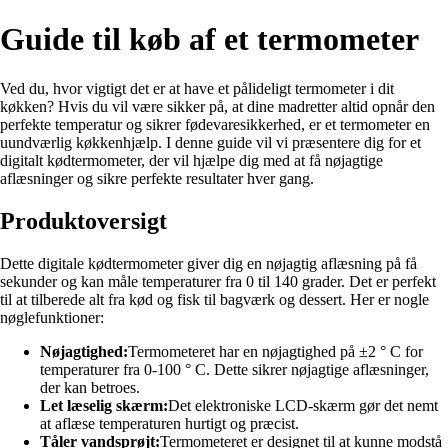
Guide til køb af et termometer
Ved du, hvor vigtigt det er at have et pålideligt termometer i dit
køkken? Hvis du vil være sikker på, at dine madretter altid opnår den
perfekte temperatur og sikrer fødevaresikkerhed, er et termometer en
uundværlig køkkenhjælp. I denne guide vil vi præsentere dig for et
digitalt kødtermometer, der vil hjælpe dig med at få nøjagtige
aflæsninger og sikre perfekte resultater hver gang.
Produktoversigt
Dette digitale kødtermometer giver dig en nøjagtig aflæsning på få
sekunder og kan måle temperaturer fra 0 til 140 grader. Det er perfekt
til at tilberede alt fra kød og fisk til bagværk og dessert. Her er nogle
nøglefunktioner:
Nøjagtighed:
Termometeret har en nøjagtighed på ±2 ° C for
temperaturer fra 0-100 ° C. Dette sikrer nøjagtige aflæsninger,
der kan betroes.
Let læselig skærm:
Det elektroniske LCD-skærm gør det nemt
at aflæse temperaturen hurtigt og præcist.
Tåler vandsprøjt:
Termometeret er designet til at kunne modstå