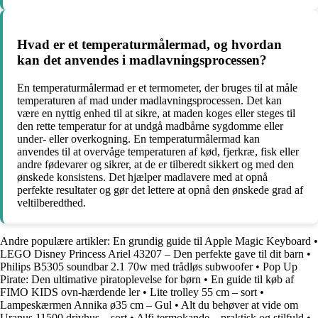
Hvad er et temperaturmålermad, og hvordan
kan det anvendes i madlavningsprocessen?
En temperaturmålermad er et termometer, der bruges til at måle
temperaturen af ​​mad under madlavningsprocessen. Det kan
være en nyttig enhed til at sikre, at maden koges eller steges til
den rette temperatur for at undgå madbårne sygdomme eller
under- eller overkogning. En temperaturmålermad kan
anvendes til at overvåge temperaturen af ​​kød, fjerkræ, fisk eller
andre fødevarer og sikrer, at de er tilberedt sikkert og med den
ønskede konsistens. Det hjælper madlavere med at opnå
perfekte resultater og gør det lettere at opnå den ønskede grad af
veltilberedthed.
Andre populære artikler:
En grundig guide til Apple Magic Keyboard
•
LEGO Disney Princess Ariel 43207 – Den perfekte gave til dit barn
•
Philips B5305 soundbar 2.1 70w med trådløs subwoofer
•
Pop Up
Pirate: Den ultimative piratoplevelse for børn
•
En guide til køb af
FIMO KIDS ovn-hærdende ler
•
Lite trolley 55 cm – sort
•
Lampeskærmen Annika ø35 cm – Gul
•
Alt du behøver at vide om
Uranus 11500 drivhus – sort
•
Alfi termokande – praktisk og stilfuld
•