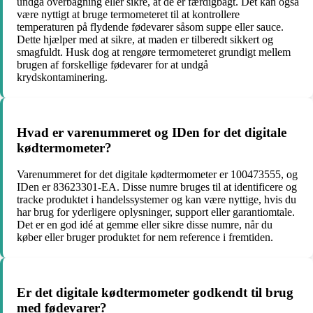
undgå overbagning eller sikre, at de er færdigbagt. Det kan også
være nyttigt at bruge termometeret til at kontrollere
temperaturen på flydende fødevarer såsom suppe eller sauce.
Dette hjælper med at sikre, at maden er tilberedt sikkert og
smagfuldt. Husk dog at rengøre termometeret grundigt mellem
brugen af ​​forskellige fødevarer for at undgå
krydskontaminering.
Hvad er varenummeret og IDen for det digitale
kødtermometer?
Varenummeret for det digitale kødtermometer er 100473555, og
IDen er 83623301-EA. Disse numre bruges til at identificere og
tracke produktet i handelssystemer og kan være nyttige, hvis du
har brug for yderligere oplysninger, support eller garantiomtale.
Det er en god idé at gemme eller sikre disse numre, når du
køber eller bruger produktet for nem reference i fremtiden.
Er det digitale kødtermometer godkendt til brug
med fødevarer?