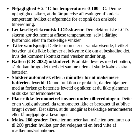
Nøjagtighed ± 2 ° C for temperaturer 0-100 ° C
: Denne
nøjagtighed sikrer, at du får præcise aflæsninger af kødets
temperatur, hvilket er afgørende for at opnå den ønskede
tilberedning.
Let læselig elektronisk LCD-skærm
: Den elektroniske LCD-
skærm gør det nemt at aflæse temperaturen, selv i dårlige
lysforhold eller fra forskellige vinkler.
Tåler vandsprøjt
: Dette termometer er vandafvisende, hvilket
betyder, at du ikke behøver at bekymre dig om at beskadige det,
hvis det kommer i kontakt med væsker under brug.
Batteri (CR 2032) inkluderet
: Produktet leveres med et batteri,
så du kan bruge det med det samme uden at skulle købe ekstra
batterier.
Slukker automatisk efter 5 minutter for at maksimere
batteriets levetid
: Denne funktion er praktisk, da den hjælper
med at forlænge batteriets levetid og sikrer, at du ikke glemmer
at slukke for termometeret.
Placer ikke termometret i ovnen under tilberedningen
: Dette
er en vigtig advarsel, da termometret ikke er beregnet til at blive
brugt i ovnen. Det sikrer, at du undgår at beskadige termometeret
eller få unøjagtige aflæsninger.
Maks. 260 grader
: Dette termometer kan måle temperaturer op
til 260 grader, hvilket gør det velegnet til en bred vifte af
madlavningssituationer.