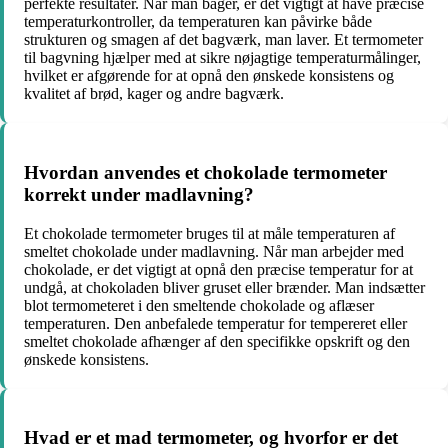
perfekte resultater. Når man bager, er det vigtigt at have præcise
temperaturkontroller, da temperaturen kan påvirke både
strukturen og smagen af det bagværk, man laver. Et termometer
til bagvning hjælper med at sikre nøjagtige temperaturmålinger,
hvilket er afgørende for at opnå den ønskede konsistens og
kvalitet af brød, kager og andre bagværk.
Hvordan anvendes et chokolade termometer
korrekt under madlavning?
Et chokolade termometer bruges til at måle temperaturen af
smeltet chokolade under madlavning. Når man arbejder med
chokolade, er det vigtigt at opnå den præcise temperatur for at
undgå, at chokoladen bliver gruset eller brænder. Man indsætter
blot termometeret i den smeltende chokolade og aflæser
temperaturen. Den anbefalede temperatur for tempereret eller
smeltet chokolade afhænger af den specifikke opskrift og den
ønskede konsistens.
Hvad er et mad termometer, og hvorfor er det