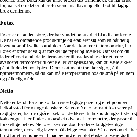
for, uanset om det er til professionel madlavning eller blot til daglig
brug derhjemme.
Føtex
Føtex er en anden store, der har vundet popularitet blandt danskerne.
De har en omfattende produktlinje og etableret sig som en pålidelig
leverandør af kvalitetsprodukter. Når det kommer til termometre, har
Føtex et bredt udvalg af forskellige typer og mærker. Uanset om du
leder efter et almindeligt termometer til madlavning eller et mere
avanceret termometer til ovne eller vinkøleskabe, kan du være sikker
på at finde det hos Føtex. Deres sortiment strækker sig også til
børnetermometre, så du kan måle temperaturen hos de små på en nem
og pålidelig måde.
Netto
Netto er kendt for sine konkurrencedygtige priser og er et populært
indkøbssted for mange danskere. Selvom Netto primært fokuserer på
dagligvarer, har de også en sektion dedikeret til husholdningsartikler og
køkkengrej. Her finder du også et udvalg af termometre, der passer til
forskellige behov. Netto er især værdsat for deres budgetvenlige
termometre, der stadig leverer pålidelige resultater. Så uanset om du har
brug for et termometer til madlavning eller blot ønsker at være godt