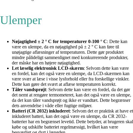
Ulemper
Nøjagtighed ± 2 ° C for temperaturer 0-100 ° C
: Dette kan
være en ulempe, da en nøjagtighed på ± 2 ° C kan føre til
unøjagtige aflæsninger af temperaturen. Dette gør produktet
mindre pålideligt sammenlignet med konkurrerende produkter,
der måske har en højere nøjagtighed.
Let læselig elektronisk LCD-skærm
: Selvom dette kan være
en fordel, kan det også være en ulempe, da LCD-skærmen kan
være svær at læse i visse lysforhold eller fra forskellige vinkler.
Dette kan gøre det svært at aflæse temperaturen korrekt.
Tåler vandsprøjt
: Selvom dette kan være en fordel, da det gør
det nemt at rengøre termometeret, kan det også være en ulempe,
da det kun tåler vandsprøjt og ikke er vandtæt. Dette begrænser
dets anvendelse i våde eller fugtige miljøer.
Batteri (CR 2032) inkluderet
: Selvom det er praktisk at have et
inkluderet batteri, kan det også være en ulempe, da CR 2032-
batterier har en begrænset levetid. Dette betyder, at brugeren skal
købe og udskifte batteriet regelmæssigt, hvilket kan være
besværligt og dyrt i længden.