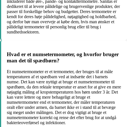
inkluderer både øre-, pande- og kontakttermometre. Sanitas er
dedikeret til at levere pålidelige og brugervenlige produkter, der
passer til forskellige behov og budgetter. Deres termometre er
kendt for deres høje pålidelighed, nøjagtighed og holdbarhed,
og derfor bør man overveje at købe dem, hvis man ønsker et
pålideligt termometer til personlig brug eller til brug i
sundhedssektoren.
Hvad er et numsetermometer, og hvorfor bruger
man det til spædbørn?
Et numsetermometer er et termometer, der bruges til at måle
temperaturen af et spædbarn ved at indsætte det i barnets
numse. Det kan være nyttigt at bruge et numsetermometer til
spædbørn, da den rektale temperatur er anset for at give en mere
nøjagtig måling af kropstemperaturen hos børn under 3 år. Det
kan være lettere og mere behageligt at bruge et
numsetermometer end et termometer, der måler temperaturen
oralt eller under armen, da barnet ikke er i stand til at bevæge
sig meget under målingen. Det er dog vigtigt at bruge et
numsetermometer korrekt og rense det efter brug for at undgå
bakterieoverførsel og infektioner.