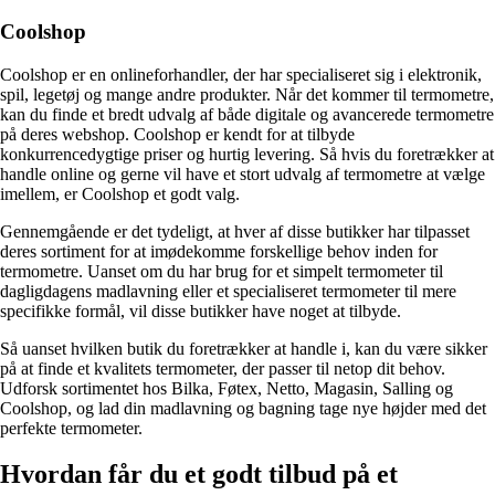
Coolshop
Coolshop er en onlineforhandler, der har specialiseret sig i elektronik,
spil, legetøj og mange andre produkter. Når det kommer til termometre,
kan du finde et bredt udvalg af både digitale og avancerede termometre
på deres webshop. Coolshop er kendt for at tilbyde
konkurrencedygtige priser og hurtig levering. Så hvis du foretrækker at
handle online og gerne vil have et stort udvalg af termometre at vælge
imellem, er Coolshop et godt valg.
Gennemgående er det tydeligt, at hver af disse butikker har tilpasset
deres sortiment for at imødekomme forskellige behov inden for
termometre. Uanset om du har brug for et simpelt termometer til
dagligdagens madlavning eller et specialiseret termometer til mere
specifikke formål, vil disse butikker have noget at tilbyde.
Så uanset hvilken butik du foretrækker at handle i, kan du være sikker
på at finde et kvalitets termometer, der passer til netop dit behov.
Udforsk sortimentet hos Bilka, Føtex, Netto, Magasin, Salling og
Coolshop, og lad din madlavning og bagning tage nye højder med det
perfekte termometer.
Hvordan får du et godt tilbud på et