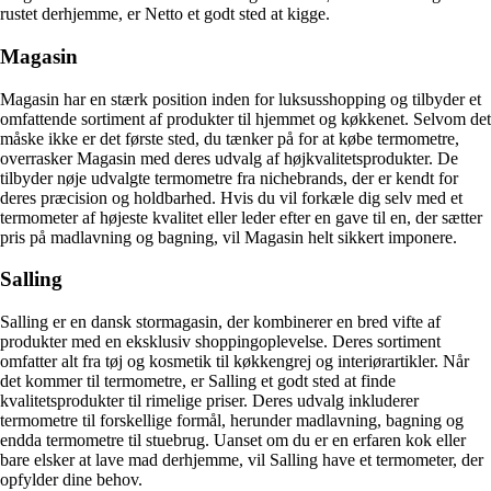
rustet derhjemme, er Netto et godt sted at kigge.
Magasin
Magasin har en stærk position inden for luksusshopping og tilbyder et
omfattende sortiment af produkter til hjemmet og køkkenet. Selvom det
måske ikke er det første sted, du tænker på for at købe termometre,
overrasker Magasin med deres udvalg af højkvalitetsprodukter. De
tilbyder nøje udvalgte termometre fra nichebrands, der er kendt for
deres præcision og holdbarhed. Hvis du vil forkæle dig selv med et
termometer af højeste kvalitet eller leder efter en gave til en, der sætter
pris på madlavning og bagning, vil Magasin helt sikkert imponere.
Salling
Salling er en dansk stormagasin, der kombinerer en bred vifte af
produkter med en eksklusiv shoppingoplevelse. Deres sortiment
omfatter alt fra tøj og kosmetik til køkkengrej og interiørartikler. Når
det kommer til termometre, er Salling et godt sted at finde
kvalitetsprodukter til rimelige priser. Deres udvalg inkluderer
termometre til forskellige formål, herunder madlavning, bagning og
endda termometre til stuebrug. Uanset om du er en erfaren kok eller
bare elsker at lave mad derhjemme, vil Salling have et termometer, der
opfylder dine behov.