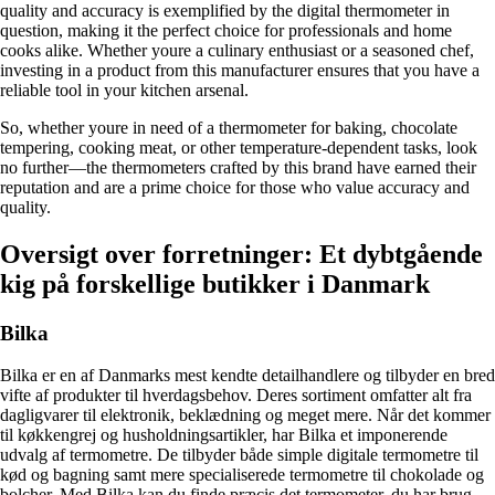
quality and accuracy is exemplified by the digital thermometer in
question, making it the perfect choice for professionals and home
cooks alike. Whether youre a culinary enthusiast or a seasoned chef,
investing in a product from this manufacturer ensures that you have a
reliable tool in your kitchen arsenal.
So, whether youre in need of a thermometer for baking, chocolate
tempering, cooking meat, or other temperature-dependent tasks, look
no further—the thermometers crafted by this brand have earned their
reputation and are a prime choice for those who value accuracy and
quality.
Oversigt over forretninger: Et dybtgående
kig på forskellige butikker i Danmark
Bilka
Bilka er en af Danmarks mest kendte detailhandlere og tilbyder en bred
vifte af produkter til hverdagsbehov. Deres sortiment omfatter alt fra
dagligvarer til elektronik, beklædning og meget mere. Når det kommer
til køkkengrej og husholdningsartikler, har Bilka et imponerende
udvalg af termometre. De tilbyder både simple digitale termometre til
kød og bagning samt mere specialiserede termometre til chokolade og
bolcher. Med Bilka kan du finde præcis det termometer, du har brug