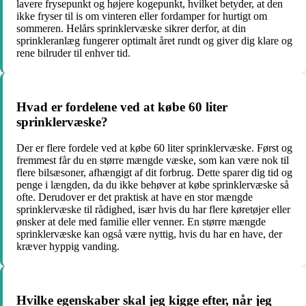
lavere frysepunkt og højere kogepunkt, hvilket betyder, at den
ikke fryser til is om vinteren eller fordamper for hurtigt om
sommeren. Helårs sprinklervæske sikrer derfor, at din
sprinkleranlæg fungerer optimalt året rundt og giver dig klare og
rene bilruder til enhver tid.
Hvad er fordelene ved at købe 60 liter
sprinklervæske?
Der er flere fordele ved at købe 60 liter sprinklervæske. Først og
fremmest får du en større mængde væske, som kan være nok til
flere bilsæsoner, afhængigt af dit forbrug. Dette sparer dig tid og
penge i længden, da du ikke behøver at købe sprinklervæske så
ofte. Derudover er det praktisk at have en stor mængde
sprinklervæske til rådighed, især hvis du har flere køretøjer eller
ønsker at dele med familie eller venner. En større mængde
sprinklervæske kan også være nyttig, hvis du har en have, der
kræver hyppig vanding.
Hvilke egenskaber skal jeg kigge efter, når jeg