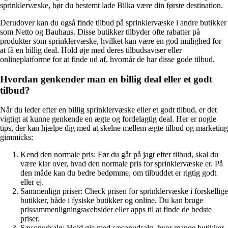
sprinklervæske, bør du bestemt lade Bilka være din første destination.
Derudover kan du også finde tilbud på sprinklervæske i andre butikker
som Netto og Bauhaus. Disse butikker tilbyder ofte rabatter på
produkter som sprinklervæske, hvilket kan være en god mulighed for
at få en billig deal. Hold øje med deres tilbudsaviser eller
onlineplatforme for at finde ud af, hvornår de har disse gode tilbud.
Hvordan genkender man en billig deal eller et godt
tilbud?
Når du leder efter en billig sprinklervæske eller et godt tilbud, er det
vigtigt at kunne genkende en ægte og fordelagtig deal. Her er nogle
tips, der kan hjælpe dig med at skelne mellem ægte tilbud og marketing
gimmicks:
Kend den normale pris: Før du går på jagt efter tilbud, skal du
være klar over, hvad den normale pris for sprinklervæske er. På
den måde kan du bedre bedømme, om tilbuddet er rigtig godt
eller ej.
Sammenlign priser: Check prisen for sprinklervæske i forskellige
butikker, både i fysiske butikker og online. Du kan bruge
prissammenligningswebsider eller apps til at finde de bedste
priser.
Sæsonudsalg: Hold øje med sæsonudsalg, hvor mange butikker