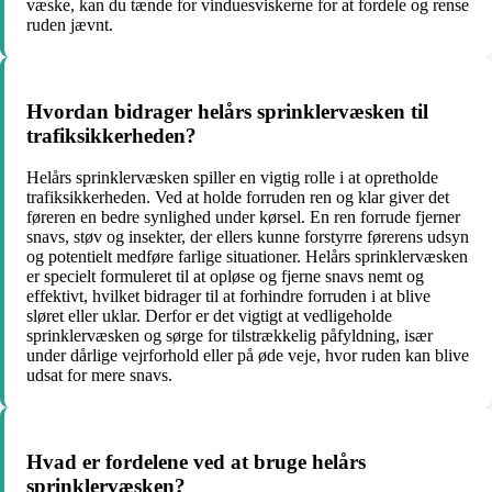
væske, kan du tænde for vinduesviskerne for at fordele og rense
ruden jævnt.
Hvordan bidrager helårs sprinklervæsken til
trafiksikkerheden?
Helårs sprinklervæsken spiller en vigtig rolle i at opretholde
trafiksikkerheden. Ved at holde forruden ren og klar giver det
føreren en bedre synlighed under kørsel. En ren forrude fjerner
snavs, støv og insekter, der ellers kunne forstyrre førerens udsyn
og potentielt medføre farlige situationer. Helårs sprinklervæsken
er specielt formuleret til at opløse og fjerne snavs nemt og
effektivt, hvilket bidrager til at forhindre forruden i at blive
sløret eller uklar. Derfor er det vigtigt at vedligeholde
sprinklervæsken og sørge for tilstrækkelig påfyldning, især
under dårlige vejrforhold eller på øde veje, hvor ruden kan blive
udsat for mere snavs.
Hvad er fordelene ved at bruge helårs
sprinklervæsken?