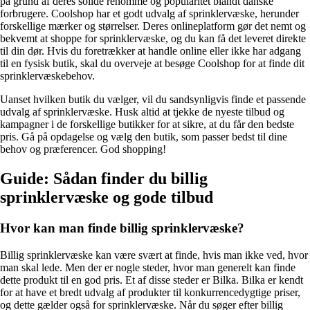
på grund af deres solide renommé og popularitet blandt danske
forbrugere. Coolshop har et godt udvalg af sprinklervæske, herunder
forskellige mærker og størrelser. Deres onlineplatform gør det nemt og
bekvemt at shoppe for sprinklervæske, og du kan få det leveret direkte
til din dør. Hvis du foretrækker at handle online eller ikke har adgang
til en fysisk butik, skal du overveje at besøge Coolshop for at finde dit
sprinklervæskebehov.
Uanset hvilken butik du vælger, vil du sandsynligvis finde et passende
udvalg af sprinklervæske. Husk altid at tjekke de nyeste tilbud og
kampagner i de forskellige butikker for at sikre, at du får den bedste
pris. Gå på opdagelse og vælg den butik, som passer bedst til dine
behov og præferencer. God shopping!
Guide: Sådan finder du billig
sprinklervæske og gode tilbud
Hvor kan man finde billig sprinklervæske?
Billig sprinklervæske kan være svært at finde, hvis man ikke ved, hvor
man skal lede. Men der er nogle steder, hvor man generelt kan finde
dette produkt til en god pris. Et af disse steder er Bilka. Bilka er kendt
for at have et bredt udvalg af produkter til konkurrencedygtige priser,
og dette gælder også for sprinklervæske. Når du søger efter billig