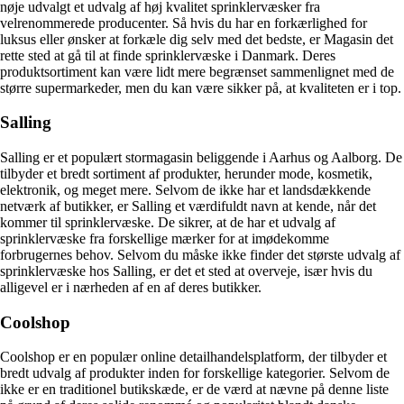
nøje udvalgt et udvalg af høj kvalitet sprinklervæsker fra
velrenommerede producenter. Så hvis du har en forkærlighed for
luksus eller ønsker at forkæle dig selv med det bedste, er Magasin det
rette sted at gå til at finde sprinklervæske i Danmark. Deres
produktsortiment kan være lidt mere begrænset sammenlignet med de
større supermarkeder, men du kan være sikker på, at kvaliteten er i top.
Salling
Salling er et populært stormagasin beliggende i Aarhus og Aalborg. De
tilbyder et bredt sortiment af produkter, herunder mode, kosmetik,
elektronik, og meget mere. Selvom de ikke har et landsdækkende
netværk af butikker, er Salling et værdifuldt navn at kende, når det
kommer til sprinklervæske. De sikrer, at de har et udvalg af
sprinklervæske fra forskellige mærker for at imødekomme
forbrugernes behov. Selvom du måske ikke finder det største udvalg af
sprinklervæske hos Salling, er det et sted at overveje, især hvis du
alligevel er i nærheden af en af deres butikker.
Coolshop
Coolshop er en populær online detailhandelsplatform, der tilbyder et
bredt udvalg af produkter inden for forskellige kategorier. Selvom de
ikke er en traditionel butikskæde, er de værd at nævne på denne liste