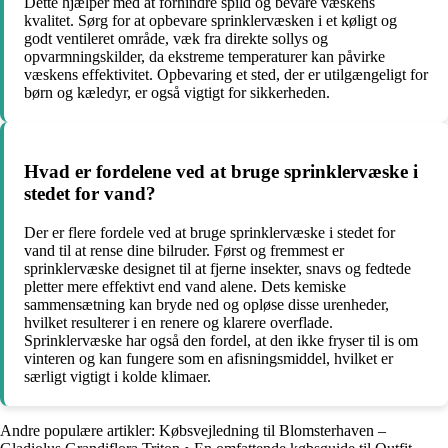
Dette hjælper med at forhindre spild og bevare væskens
kvalitet. Sørg for at opbevare sprinklervæsken i et køligt og
godt ventileret område, væk fra direkte sollys og
opvarmningskilder, da ekstreme temperaturer kan påvirke
væskens effektivitet. Opbevaring et sted, der er utilgængeligt for
børn og kæledyr, er også vigtigt for sikkerheden.
Hvad er fordelene ved at bruge sprinklervæske i
stedet for vand?
Der er flere fordele ved at bruge sprinklervæske i stedet for
vand til at rense dine bilruder. Først og fremmest er
sprinklervæske designet til at fjerne insekter, snavs og fedtede
pletter mere effektivt end vand alene. Dets kemiske
sammensætning kan bryde ned og opløse disse urenheder,
hvilket resulterer i en renere og klarere overflade.
Sprinklervæske har også den fordel, at den ikke fryser til is om
vinteren og kan fungere som en afisningsmiddel, hvilket er
særligt vigtigt i kolde klimaer.
Andre populære artikler:
Købsvejledning til Blomsterhaven –