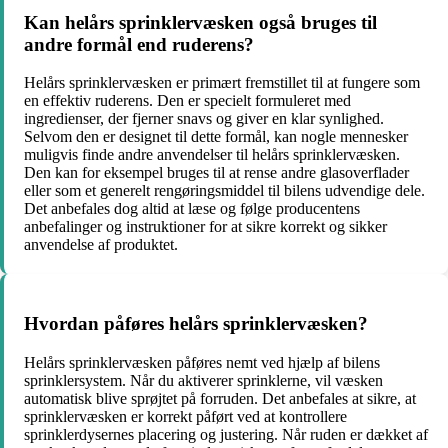
Kan helårs sprinklervæsken også bruges til
andre formål end ruderens?
Helårs sprinklervæsken er primært fremstillet til at fungere som
en effektiv ruderens. Den er specielt formuleret med
ingredienser, der fjerner snavs og giver en klar synlighed.
Selvom den er designet til dette formål, kan nogle mennesker
muligvis finde andre anvendelser til helårs sprinklervæsken.
Den kan for eksempel bruges til at rense andre glasoverflader
eller som et generelt rengøringsmiddel til bilens udvendige dele.
Det anbefales dog altid at læse og følge producentens
anbefalinger og instruktioner for at sikre korrekt og sikker
anvendelse af produktet.
Hvordan påføres helårs sprinklervæsken?
Helårs sprinklervæsken påføres nemt ved hjælp af bilens
sprinklersystem. Når du aktiverer sprinklerne, vil væsken
automatisk blive sprøjtet på forruden. Det anbefales at sikre, at
sprinklervæsken er korrekt påført ved at kontrollere
sprinklerdysernes placering og justering. Når ruden er dækket af