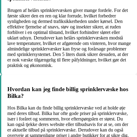
Brugen af helårs sprinklervæsken giver mange fordele. For det
første sikrer den en ren og klar forrude, hvilket forbedrer
synligheden og dermed trafiksikkerheden under kørsel. Den
effektive fjernelse af snavs, støv og insekter sikrer, at ruden
forbliver i en optimal tilstand, hvilket forhindrer sløret eller
uklart udsyn. Derudover kan helårs sprinklervæsken modstå
lave temperaturer, hvilket er afgørende om vinteren, hvor mange
almindelige sprinklervæsker kan fryse og forårsage problemer
med sprinklersystemet. Den 5 liters dunk sikrer desuden, at der
er nok væske tilgængelig til flere påfyldninger, hvilket gør det
praktisk og økonomisk.
Hvordan kan jeg finde billig sprinklervæske hos
Bilka?
Hos Bilka kan du finde billig sprinklervæske ved at holde øje
med deres tilbud. Bilka har ofte gode priser på sprinklervæske,
især i foråret og sommeren, hvor efterspørgslen er størst. Du
kan også tjekke deres website eller tilbudsavis for at se, om der
er aktuelle tilbud på sprinklervæske. Derudover kan du også
overveje at sammenligne priser i andre butikker for at sikre dig,