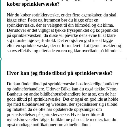
køber sprinklervæske?
Når du køber sprinklervæske, er der flere egenskaber, du skal
kigge efter. Først og fremmest bør du kigge efter en
sprinklervæske, der er velegnet til din bilmodel og dit klima.
Derudover er det vigtigt at tjekke frysepunktet og kogepunktet
på sprinklervæsken, da disse vil påvirke dens evne til at klare
sig i forskellige vejrforhold. Det er også en god ide at kigge
efter en sprinklervæske, der er formuleret til at fjerne insekter og
snavs effektivt og efterlade en ren og klar overflade på bilruden.
Hvor kan jeg finde tilbud på sprinklervæske?
Du kan finde tilbud på sprinklervæske hos forskellige butikker
og onlineforhandlere. Udover Bilka kan du også tjekke Netto,
Bauhaus og andre biltilbehørsforhandlere for at se, om de har
gode tilbud på sprinklervæske. Det er også en god ide at holde
øje med tilbudsaviser og websites, der specialiserer sig i tilbud
og rabatter, da de ofte har opdaterede oplysninger om
prisnedsættelser på sprinklervæske. Hvis du er tilmeldt
nyhedsbreve eller følger butikkerne på sociale medier, kan du
også modtage notifikationer om aktuelle tilbud.