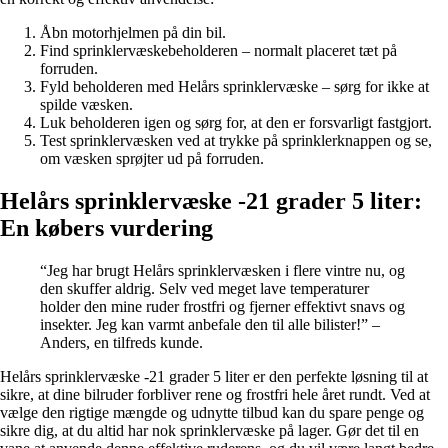
Åbn motorhjelmen på din bil.
Find sprinklervæskebeholderen – normalt placeret tæt på
forruden.
Fyld beholderen med Helårs sprinklervæske – sørg for ikke at
spilde væsken.
Luk beholderen igen og sørg for, at den er forsvarligt fastgjort.
Test sprinklervæsken ved at trykke på sprinklerknappen og se,
om væsken sprøjter ud på forruden.
Helårs sprinklervæske -21 grader 5 liter:
En købers vurdering
“Jeg har brugt Helårs sprinklervæsken i flere vintre nu, og
den skuffer aldrig. Selv ved meget lave temperaturer
holder den mine ruder frostfri og fjerner effektivt snavs og
insekter. Jeg kan varmt anbefale den til alle bilister!” –
Anders, en tilfreds kunde.
Helårs sprinklervæske -21 grader 5 liter er den perfekte løsning til at
sikre, at dine bilruder forbliver rene og frostfri hele året rundt. Ved at
vælge den rigtige mængde og udnytte tilbud kan du spare penge og
sikre dig, at du altid har nok sprinklervæske på lager. Gør det til en