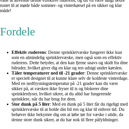
vane at anvende denne effektive ruderens, og du vil være langt bedre
rustet til at møde både sommer- og vinterkørsel på en sikker og klar
måde!
Fordele
Effektiv ruderens
: Denne sprinklervæske fungerer ikke kun
som en almindelig sprinklervæske, men også som en effektiv
ruderens. Dette betyder, at den kan fjerne snavs og skidt fra dine
bilruder, hvilket giver dig en klar og ren udsigt under kørslen.
Tåler temperaturer ned til -21 grader
: Denne sprinklervæske
er specielt designet til at kunne klare selv de koldeste vinterdage.
Med en nedfrysningstemperatur på -21 grader kan du være
sikker på, at væsken ikke fryser til is og blokerer dine
sprinklerdyser, hvilket sikrer, at du altid har fungerende
sprinklere, når du har brug for dem.
Stor dunk på 5 liter
: Med en dunk på 5 liter får du rigeligt med
sprinklervæske til at holde din bil ren og klar til enhver tid. Du
behøver ikke bekymre dig om at løbe tør for væske i utide, da
denne store dunk sikrer, at du har nok til flere påfyldninger.