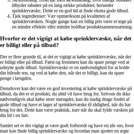
tilbyder rabatter på en lang række produkter, herunder
sprinklervæske. Dette er en god tid at finde ekstra gode tilbud.
Tjek ingredienser: Vær opmærksom på kvaliteten af
sprinklervæsken. Nogle gange kan en billig pris være et tegn på
en mindre effektiv eller mindre holdbar produktsammensætning.
Hvorfor er det vigtigt at købe sprinklervæske, når det
er billigt eller på tilbud?
Der er flere grunde til, at det er vigtigt at købe sprinklervæske, når det
er billigt eller på tilbud. Først og fremmest kan du spare penge ved at
udnytte gode tilbud. Sprinklervæske er en nødvendighed for at holde
din bilrude ren, og ved at købe den, når det er billigt, kan du spare
penge i længden.
Derudover kan det være en god investering at købe sprinklervæske på
tilbud, da det er et produkt, du altid vil have brug for. Selvom du ikke
nødvendigvis skal købe store mængder, kan du stadig drage fordel af
gode tilbud og have et lager af sprinklervæske til rådighed, når du har
brug for det. Dette kan være praktisk, især når du skal fylde væsken på
din bil i en fart.
Samlet set er det vigtigt at være godt forberedt og have en ide om, hvor
man kan finde billig sprinklervæske og hvordan man spotter en ægte