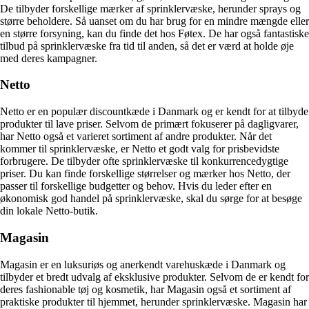
De tilbyder forskellige mærker af sprinklervæske, herunder sprays og
større beholdere. Så uanset om du har brug for en mindre mængde eller
en større forsyning, kan du finde det hos Føtex. De har også fantastiske
tilbud på sprinklervæske fra tid til anden, så det er værd at holde øje
med deres kampagner.
Netto
Netto er en populær discountkæde i Danmark og er kendt for at tilbyde
produkter til lave priser. Selvom de primært fokuserer på dagligvarer,
har Netto også et varieret sortiment af andre produkter. Når det
kommer til sprinklervæske, er Netto et godt valg for prisbevidste
forbrugere. De tilbyder ofte sprinklervæske til konkurrencedygtige
priser. Du kan finde forskellige størrelser og mærker hos Netto, der
passer til forskellige budgetter og behov. Hvis du leder efter en
økonomisk god handel på sprinklervæske, skal du sørge for at besøge
din lokale Netto-butik.
Magasin
Magasin er en luksuriøs og anerkendt varehuskæde i Danmark og
tilbyder et bredt udvalg af eksklusive produkter. Selvom de er kendt for
deres fashionable tøj og kosmetik, har Magasin også et sortiment af
praktiske produkter til hjemmet, herunder sprinklervæske. Magasin har