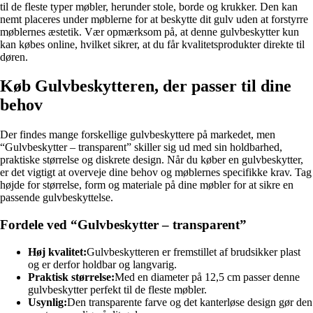
til de fleste typer møbler, herunder stole, borde og krukker. Den kan
nemt placeres under møblerne for at beskytte dit gulv uden at forstyrre
møblernes æstetik. Vær opmærksom på, at denne gulvbeskytter kun
kan købes online, hvilket sikrer, at du får kvalitetsprodukter direkte til
døren.
Køb Gulvbeskytteren, der passer til dine
behov
Der findes mange forskellige gulvbeskyttere på markedet, men
“Gulvbeskytter – transparent” skiller sig ud med sin holdbarhed,
praktiske størrelse og diskrete design. Når du køber en gulvbeskytter,
er det vigtigt at overveje dine behov og møblernes specifikke krav. Tag
højde for størrelse, form og materiale på dine møbler for at sikre en
passende gulvbeskyttelse.
Fordele ved “Gulvbeskytter – transparent”
Høj kvalitet:
Gulvbeskytteren er fremstillet af brudsikker plast
og er derfor holdbar og langvarig.
Praktisk størrelse:
Med en diameter på 12,5 cm passer denne
gulvbeskytter perfekt til de fleste møbler.
Usynlig:
Den transparente farve og det kanterløse design gør den