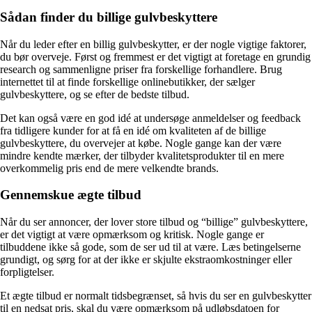
Sådan finder du billige gulvbeskyttere
Når du leder efter en billig gulvbeskytter, er der nogle vigtige faktorer,
du bør overveje. Først og fremmest er det vigtigt at foretage en grundig
research og sammenligne priser fra forskellige forhandlere. Brug
internettet til at finde forskellige onlinebutikker, der sælger
gulvbeskyttere, og se efter de bedste tilbud.
Det kan også være en god idé at undersøge anmeldelser og feedback
fra tidligere kunder for at få en idé om kvaliteten af de billige
gulvbeskyttere, du overvejer at købe. Nogle gange kan der være
mindre kendte mærker, der tilbyder kvalitetsprodukter til en mere
overkommelig pris end de mere velkendte brands.
Gennemskue ægte tilbud
Når du ser annoncer, der lover store tilbud og “billige” gulvbeskyttere,
er det vigtigt at være opmærksom og kritisk. Nogle gange er
tilbuddene ikke så gode, som de ser ud til at være. Læs betingelserne
grundigt, og sørg for at der ikke er skjulte ekstraomkostninger eller
forpligtelser.
Et ægte tilbud er normalt tidsbegrænset, så hvis du ser en gulvbeskytter
til en nedsat pris, skal du være opmærksom på udløbsdatoen for