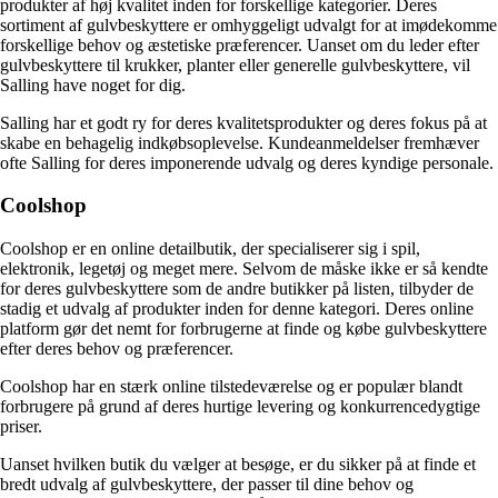
produkter af høj kvalitet inden for forskellige kategorier. Deres
sortiment af gulvbeskyttere er omhyggeligt udvalgt for at imødekomme
forskellige behov og æstetiske præferencer. Uanset om du leder efter
gulvbeskyttere til krukker, planter eller generelle gulvbeskyttere, vil
Salling have noget for dig.
Salling har et godt ry for deres kvalitetsprodukter og deres fokus på at
skabe en behagelig indkøbsoplevelse. Kundeanmeldelser fremhæver
ofte Salling for deres imponerende udvalg og deres kyndige personale.
Coolshop
Coolshop er en online detailbutik, der specialiserer sig i spil,
elektronik, legetøj og meget mere. Selvom de måske ikke er så kendte
for deres gulvbeskyttere som de andre butikker på listen, tilbyder de
stadig et udvalg af produkter inden for denne kategori. Deres online
platform gør det nemt for forbrugerne at finde og købe gulvbeskyttere
efter deres behov og præferencer.
Coolshop har en stærk online tilstedeværelse og er populær blandt
forbrugere på grund af deres hurtige levering og konkurrencedygtige
priser.
Uanset hvilken butik du vælger at besøge, er du sikker på at finde et
bredt udvalg af gulvbeskyttere, der passer til dine behov og