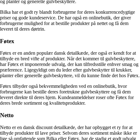
og planter og generelle gulvbeskyttere.
Bilka har et godt ry blandt forbrugerne for deres konkurrencedygtige
priser og gode kundeservice. De har også en onlinebutik, der giver
forbrugerne mulighed for at bestille produkter på nettet og få dem
leveret til deres dørtrin.
Føtex
Føtex er en anden populær dansk detailkæde, der også er kendt for at
tilbyde en bred vifte af produkter. Når det kommer til gulvbeskyttere,
har Føtex et imponerende udvalg, der kan tilfredsstille enhver smag og
præference. Ligegyldigt om du leder efter gulvbeskytter til krukker,
planter eller generelle gulvbeskyttere, vil du kunne finde det hos Føtex.
Føtex tilbyder også bekvemmeligheden ved en onlinebutik, hvor
forbrugerne kan bestille deres foretrukne gulvbeskyttere og få dem
leveret direkte til deres hjem. Kundeanmeldelser roser ofte Føtex for
deres brede sortiment og kvalitetsprodukter.
Netto
Netto er en dansk discount detailkæde, der har opbygget et ry for at
tilbyde produkter til lave priser. Selvom deres sortiment måske ikke er
lige så omfattende som Bilka eller Føtex, har de stadig et godt udvalg