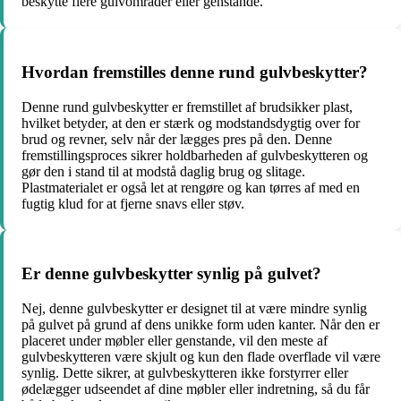
beskytte flere gulvområder eller genstande.
Hvordan fremstilles denne rund gulvbeskytter?
Denne rund gulvbeskytter er fremstillet af brudsikker plast,
hvilket betyder, at den er stærk og modstandsdygtig over for
brud og revner, selv når der lægges pres på den. Denne
fremstillingsproces sikrer holdbarheden af gulvbeskytteren og
gør den i stand til at modstå daglig brug og slitage.
Plastmaterialet er også let at rengøre og kan tørres af med en
fugtig klud for at fjerne snavs eller støv.
Er denne gulvbeskytter synlig på gulvet?
Nej, denne gulvbeskytter er designet til at være mindre synlig
på gulvet på grund af dens unikke form uden kanter. Når den er
placeret under møbler eller genstande, vil den meste af
gulvbeskytteren være skjult og kun den flade overflade vil være
synlig. Dette sikrer, at gulvbeskytteren ikke forstyrrer eller
ødelægger udseendet af dine møbler eller indretning, så du får