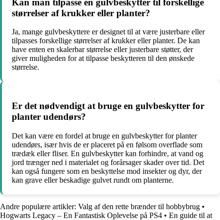
Kan man tilpasse en gulvbeskytter til forskellige
størrelser af krukker eller planter?
Ja, mange gulvbeskyttere er designet til at være justerbare eller
tilpasses forskellige størrelser af krukker eller planter. De kan
have enten en skalerbar størrelse eller justerbare støtter, der
giver muligheden for at tilpasse beskytteren til den ønskede
størrelse.
Er det nødvendigt at bruge en gulvbeskytter for
planter udendørs?
Det kan være en fordel at bruge en gulvbeskytter for planter
udendørs, især hvis de er placeret på en følsom overflade som
trædæk eller fliser. En gulvbeskytter kan forhindre, at vand og
jord trænger ned i materialet og forårsager skader over tid. Det
kan også fungere som en beskyttelse mod insekter og dyr, der
kan grave eller beskadige gulvet rundt om planterne.
Andre populære artikler:
Valg af den rette brænder til hobbybrug
•
Hogwarts Legacy – En Fantastisk Oplevelse på PS4
•
En guide til at