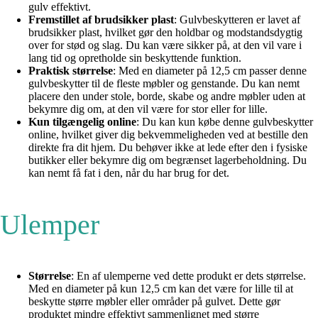
gulv effektivt.
Fremstillet af brudsikker plast
: Gulvbeskytteren er lavet af
brudsikker plast, hvilket gør den holdbar og modstandsdygtig
over for stød og slag. Du kan være sikker på, at den vil vare i
lang tid og opretholde sin beskyttende funktion.
Praktisk størrelse
: Med en diameter på 12,5 cm passer denne
gulvbeskytter til de fleste møbler og genstande. Du kan nemt
placere den under stole, borde, skabe og andre møbler uden at
bekymre dig om, at den vil være for stor eller for lille.
Kun tilgængelig online
: Du kan kun købe denne gulvbeskytter
online, hvilket giver dig bekvemmeligheden ved at bestille den
direkte fra dit hjem. Du behøver ikke at lede efter den i fysiske
butikker eller bekymre dig om begrænset lagerbeholdning. Du
kan nemt få fat i den, når du har brug for det.
Ulemper
Størrelse
: En af ulemperne ved dette produkt er dets størrelse.
Med en diameter på kun 12,5 cm kan det være for lille til at
beskytte større møbler eller områder på gulvet. Dette gør
produktet mindre effektivt sammenlignet med større