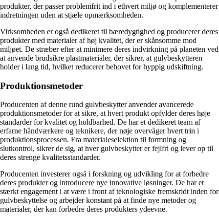
produkter, der passer problemfrit ind i ethvert miljø og komplementerer
indretningen uden at stjæle opmærksomheden.
Virksomheden er også dedikeret til bæredygtighed og producerer deres
produkter med materialer af høj kvalitet, der er skånsomme mod
miljøet. De stræber efter at minimere deres indvirkning på planeten ved
at anvende brudsikre plastmaterialer, der sikrer, at gulvbeskytteren
holder i lang tid, hvilket reducerer behovet for hyppig udskiftning.
Produktionsmetoder
Producenten af denne rund gulvbeskytter anvender avancerede
produktionsmetoder for at sikre, at hvert produkt opfylder deres høje
standarder for kvalitet og holdbarhed. De har et dedikeret team af
erfarne håndværkere og teknikere, der nøje overvåger hvert trin i
produktionsprocessen. Fra materialeselektion til formning og
slutkontrol, sikrer de sig, at hver gulvbeskytter er fejlfri og lever op til
deres strenge kvalitetsstandarder.
Producenten investerer også i forskning og udvikling for at forbedre
deres produkter og introducere nye innovative løsninger. De har et
stærkt engagement i at være i front af teknologiske fremskridt inden for
gulvbeskyttelse og arbejder konstant på at finde nye metoder og
materialer, der kan forbedre deres produkters ydeevne.