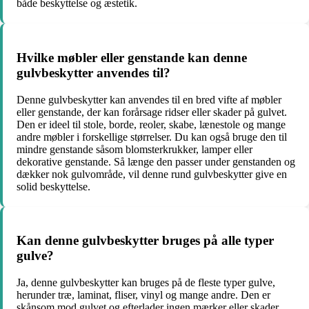
både beskyttelse og æstetik.
Hvilke møbler eller genstande kan denne
gulvbeskytter anvendes til?
Denne gulvbeskytter kan anvendes til en bred vifte af møbler
eller genstande, der kan forårsage ridser eller skader på gulvet.
Den er ideel til stole, borde, reoler, skabe, lænestole og mange
andre møbler i forskellige størrelser. Du kan også bruge den til
mindre genstande såsom blomsterkrukker, lamper eller
dekorative genstande. Så længe den passer under genstanden og
dækker nok gulvområde, vil denne rund gulvbeskytter give en
solid beskyttelse.
Kan denne gulvbeskytter bruges på alle typer
gulve?
Ja, denne gulvbeskytter kan bruges på de fleste typer gulve,
herunder træ, laminat, fliser, vinyl og mange andre. Den er
skånsom mod gulvet og efterlader ingen mærker eller skader.