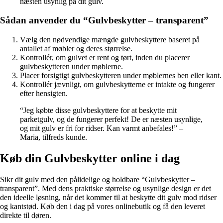
næsten usynlig på dit gulv.
Sådan anvender du “Gulvbeskytter – transparent”
Vælg den nødvendige mængde gulvbeskyttere baseret på
antallet af møbler og deres størrelse.
Kontrollér, om gulvet er rent og tørt, inden du placerer
gulvbeskytteren under møblerne.
Placer forsigtigt gulvbeskytteren under møblernes ben eller kant.
Kontrollér jævnligt, om gulvbeskytterne er intakte og fungerer
efter hensigten.
“Jeg købte disse gulvbeskyttere for at beskytte mit
parketgulv, og de fungerer perfekt! De er næsten usynlige,
og mit gulv er fri for ridser. Kan varmt anbefales!” –
Maria, tilfreds kunde.
Køb din Gulvbeskytter online i dag
Sikr dit gulv med den pålidelige og holdbare “Gulvbeskytter –
transparent”. Med dens praktiske størrelse og usynlige design er det
den ideelle løsning, når det kommer til at beskytte dit gulv mod ridser
og kantstød. Køb den i dag på vores onlinebutik og få den leveret
direkte til døren.