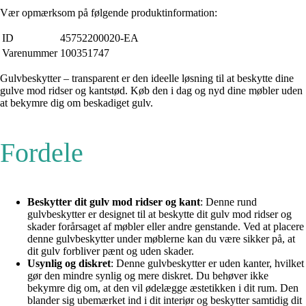
Vær opmærksom på følgende produktinformation:
ID
45752200020-EA
Varenummer
100351747
Gulvbeskytter – transparent er den ideelle løsning til at beskytte dine
gulve mod ridser og kantstød. Køb den i dag og nyd dine møbler uden
at bekymre dig om beskadiget gulv.
Fordele
Beskytter dit gulv mod ridser og kant
: Denne rund
gulvbeskytter er designet til at beskytte dit gulv mod ridser og
skader forårsaget af møbler eller andre genstande. Ved at placere
denne gulvbeskytter under møblerne kan du være sikker på, at
dit gulv forbliver pænt og uden skader.
Usynlig og diskret
: Denne gulvbeskytter er uden kanter, hvilket
gør den mindre synlig og mere diskret. Du behøver ikke
bekymre dig om, at den vil ødelægge æstetikken i dit rum. Den
blander sig ubemærket ind i dit interiør og beskytter samtidig dit