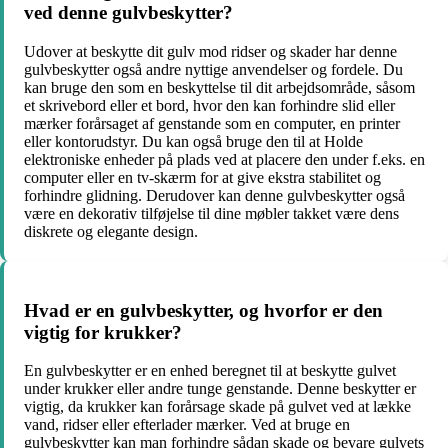
ved denne gulvbeskytter?
Udover at beskytte dit gulv mod ridser og skader har denne
gulvbeskytter også andre nyttige anvendelser og fordele. Du
kan bruge den som en beskyttelse til dit arbejdsområde, såsom
et skrivebord eller et bord, hvor den kan forhindre slid eller
mærker forårsaget af genstande som en computer, en printer
eller kontorudstyr. Du kan også bruge den til at Holde
elektroniske enheder på plads ved at placere den under f.eks. en
computer eller en tv-skærm for at give ekstra stabilitet og
forhindre glidning. Derudover kan denne gulvbeskytter også
være en dekorativ tilføjelse til dine møbler takket være dens
diskrete og elegante design.
Hvad er en gulvbeskytter, og hvorfor er den
vigtig for krukker?
En gulvbeskytter er en enhed beregnet til at beskytte gulvet
under krukker eller andre tunge genstande. Denne beskytter er
vigtig, da krukker kan forårsage skade på gulvet ved at lække
vand, ridser eller efterlader mærker. Ved at bruge en
gulvbeskytter kan man forhindre sådan skade og bevare gulvets