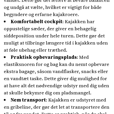
vandet. Dette gør det lettere at bevare balancen
og undgå at vælte, hvilket er vigtigt for både
begyndere og erfarne kajakroere.
Komfortabelt cockpit
: Kajakken har
oppustelige sæder, der giver en behagelig
siddeposition under hele turen. Dette gør det
muligt at tilbringe længere tid i kajakken uden
at føle ubehag eller træthed.
Praktisk opbevaringsplads
: Med
elastiksnoren for og bag kan du nemt opbevare
ekstra bagage, såsom vandflasker, snacks eller
en vandtæt taske. Dette giver dig mulighed for
at have alt det nødvendige udstyr med dig uden
at skulle bekymre dig om pladsmangel.
Nem transport
: Kajakken er udstyret med
en gribeline, der gør det let at transportere den