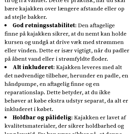
til og fra vandet. Dette er praktisk, når du skal
bære kajakken over længere afstande eller op
ad stejle bakker.
God retningsstabilitet
: Den aftagelige
finne på kajakken sikrer, at du nemt kan holde
kursen og undgå at drive væk med strømmen
eller vinden. Dette er især vigtigt, når du padler
på åbent vand eller i strømfyldte floder.
Alt inkluderet
: Kajakken leveres med alt
det nødvendige tilbehør, herunder en padle, en
håndpumpe, en aftagelig finne og en
reparationslap. Dette betyder, at du ikke
behøver at købe ekstra udstyr separat, da alt er
inkluderet i købet.
Holdbar og pålidelig
: Kajakken er lavet af
kvalitetsmaterialer, der sikrer holdbarhed og