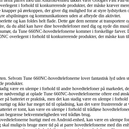
nemt parres med din Android-enhed takket være Googles Fast Pair-tekno
erlegent i forhold til konkurrerende produkter, der måske kræver mere 
 knapper på ørekoppen, der giver dig mulighed for at styre lydstyrken 
re afspilningen og kommunikationen uden at afbryde din aktivitet.
rlette og kan foldes helt flade. Dette gør dem nemme at transportere
re, da du altid kan have dine hovedtelefoner med dig og nyde din musik 
 humør, da Tune 660NC-hovedtelefonerne kommer i forskellige farver. De
0NC overlegent i forhold til konkurrerende produkter, der måske kun ti
teten. Selvom Tune 660NC-hovedtelefonerne lover fantastisk lyd uden s
de produkter.
tadig være en ulempe i forhold til andre hovedtelefoner på markedet, de
 være nødvendigt at oplade Tune 660NC-hovedtelefonerne oftere end ønsk
mer på batteriet er praktisk, men det kan stadig være en ulempe i forhold
rtigt og ikke har meget tid til opladning, kan det være frustrerende at v
atteriet er tomt, kan være en ulempe i forhold til trådløse hovedtelefon
lket kan begrænse bekvemmeligheden ved trådløs brug.
hovedtelefonerne hurtigt med en Android-enhed, kan være en ulempe for
 skal muligvis bruge mere tid på at parre hovedtelefonerne med din en