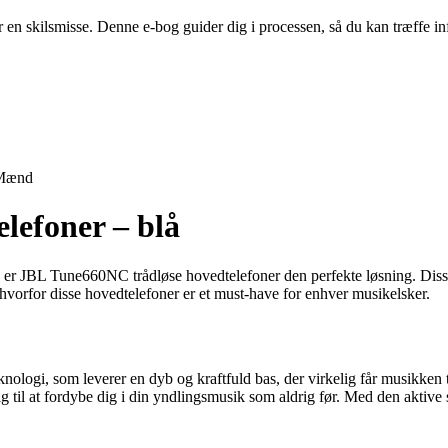
er en skilsmisse. Denne e-bog guider dig i processen, så du kan træffe
Mænd
lefoner – blå
å er JBL Tune660NC trådløse hovedtelefoner den perfekte løsning. Disse 
hvorfor disse hovedtelefoner er et must-have for enhver musikelsker.
gi, som leverer en dyb og kraftfuld bas, der virkelig får musikken ti
 dig til at fordybe dig i din yndlingsmusik som aldrig før. Med den akti