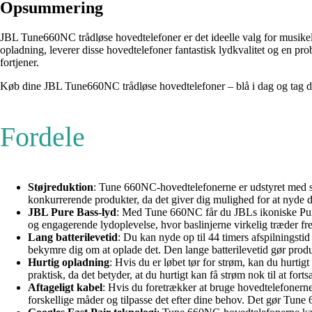
Opsummering
JBL Tune660NC trådløse hovedtelefoner er det ideelle valg for musikels
opladning, leverer disse hovedtelefoner fantastisk lydkvalitet og en p
fortjener.
Køb dine JBL Tune660NC trådløse hovedtelefoner – blå i dag og tag di
Fordele
Støjreduktion
: Tune 660NC-hovedtelefonerne er udstyret med støj
konkurrerende produkter, da det giver dig mulighed for at nyde din
JBL Pure Bass-lyd
: Med Tune 660NC får du JBLs ikoniske Pure B
og engagerende lydoplevelse, hvor baslinjerne virkelig træder fr
Lang batterilevetid
: Du kan nyde op til 44 timers afspilningsti
bekymre dig om at oplade det. Den lange batterilevetid gør produk
Hurtig opladning
: Hvis du er løbet tør for strøm, kan du hurti
praktisk, da det betyder, at du hurtigt kan få strøm nok til at fort
Aftageligt kabel
: Hvis du foretrækker at bruge hovedtelefonerne 
forskellige måder og tilpasse det efter dine behov. Det gør Tune 