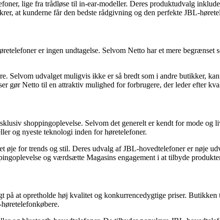
lefoner, lige fra trådløse til in-ear-modeller. Deres produktudvalg inkl
er, at kunderne får den bedste rådgivning og den perfekte JBL-høretele
 høretelefoner er ingen undtagelse. Selvom Netto har et mere begrænset
re. Selvom udvalget muligvis ikke er så bredt som i andre butikker, k
r gør Netto til en attraktiv mulighed for forbrugere, der leder efter kva
sklusiv shoppingoplevelse. Selvom det generelt er kendt for mode og liv
ler og nyeste teknologi inden for høretelefoner.
 et øje for trends og stil. Deres udvalg af JBL-hovedtelefoner er nøje u
ingoplevelse og værdsætte Magasins engagement i at tilbyde produkter a
 på at opretholde høj kvalitet og konkurrencedygtige priser. Butikken 
L-høretelefonkøbere.