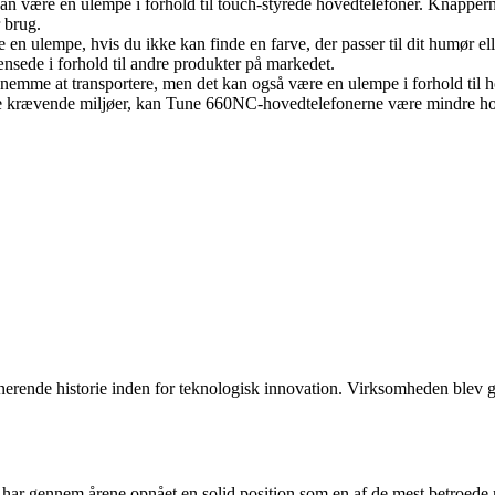
kan være en ulempe i forhold til touch-styrede hovedtelefoner. Knapper
 brug.
en ulempe, hvis du ikke kan finde en farve, der passer til dit humør ell
ede i forhold til andre produkter på markedet.
mme at transportere, men det kan også være en ulempe i forhold til ho
e krævende miljøer, kan Tune 660NC-hovedtelefonerne være mindre holdb
nerende historie inden for teknologisk innovation. Virksomheden blev 
og har gennem årene opnået en solid position som en af de mest betroede