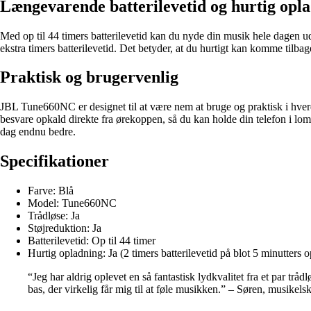
Længevarende batterilevetid og hurtig opl
Med op til 44 timers batterilevetid kan du nyde din musik hele dagen u
ekstra timers batterilevetid. Det betyder, at du hurtigt kan komme tilbag
Praktisk og brugervenlig
JBL Tune660NC er designet til at være nem at bruge og praktisk i hve
besvare opkald direkte fra ørekoppen, så du kan holde din telefon i lo
dag endnu bedre.
Specifikationer
Farve: Blå
Model: Tune660NC
Trådløse: Ja
Støjreduktion: Ja
Batterilevetid: Op til 44 timer
Hurtig opladning: Ja (2 timers batterilevetid på blot 5 minutters 
“Jeg har aldrig oplevet en så fantastisk lydkvalitet fra et par t
bas, der virkelig får mig til at føle musikken.” – Søren, musikels