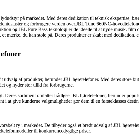
f lydudstyr på markedet. Med deres dedikation til teknisk ekspertise, 
r lydentusiaster og forbrugere verden over.JBL Tune 660NC-hovedtelefo
ktion og JBL Pure Bass-teknologi er de ideelle til at nyde musik, film o
 et mærke, du kan stole på. Deres produkter er skabt med dedikation, eks
lefoner
t udvalg af produkter, herunder JBL høretelefoner. Med deres store but
 og nyder stor tillid fra forbrugerne.
igt. Deres sortiment omfatter trådløse JBL høretelefoner, herunder p
 i at give kunderne valgmuligheder gør dem til en førsteklasses destinat
rabelt ry i markedet. De tilbyder også et bredt udvalg af JBL høretelef
dtelefonmodeller til konkurrencedygtige priser.