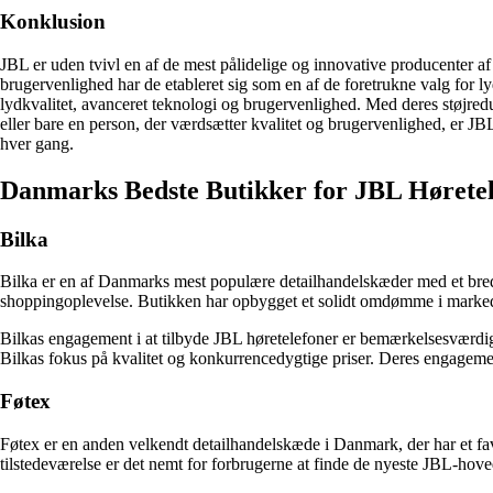
Konklusion
JBL er uden tvivl en af de mest pålidelige og innovative producenter a
brugervenlighed har de etableret sig som en af de foretrukne valg fo
lydkvalitet, avanceret teknologi og brugervenlighed. Med deres støjredu
eller bare en person, der værdsætter kvalitet og brugervenlighed, er JBL
hver gang.
Danmarks Bedste Butikker for JBL Hørete
Bilka
Bilka er en af ​​Danmarks mest populære detailhandelskæder med et bred
shoppingoplevelse. Butikken har opbygget et solidt omdømme i markedet
Bilkas engagement i at tilbyde JBL høretelefoner er bemærkelsesværd
Bilkas fokus på kvalitet og konkurrencedygtige priser. Deres engagement
Føtex
Føtex er en anden velkendt detailhandelskæde i Danmark, der har et favo
tilstedeværelse er det nemt for forbrugerne at finde de nyeste JBL-hove