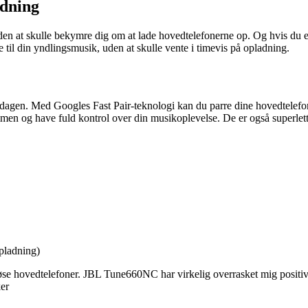
adning
den at skulle bekymre dig om at lade hovedtelefonerne op. Og hvis du er
e til din yndlingsmusik, uden at skulle vente i timevis på opladning.
rdagen. Med Googles Fast Pair-teknologi kan du parre dine hovedtelefo
mmen og have fuld kontrol over din musikoplevelse. De er også superlet
opladning)
rådløse hovedtelefoner. JBL Tune660NC har virkelig overrasket mig posit
ker