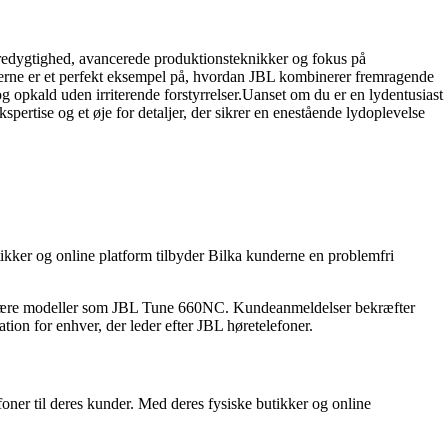
bæredygtighed, avancerede produktionsteknikker og fokus på
nerne er et perfekt eksempel på, hvordan JBL kombinerer fremragende
g opkald uden irriterende forstyrrelser.Uanset om du er en lydentusiast
pertise og et øje for detaljer, der sikrer en enestående lydoplevelse
ikker og online platform tilbyder Bilka kunderne en problemfri
opulære modeller som JBL Tune 660NC. Kundeanmeldelser bekræfter
ion for enhver, der leder efter JBL høretelefoner.
oner til deres kunder. Med deres fysiske butikker og online