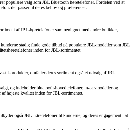
uderer populære valg som JBL Bluetooth høretelefoner. Fordelen ved at
fon, der passer til deres behov og præferencer.
 sortiment af JBL-høretelefoner sammenlignet med andre butikker,
an kunderne stadig finde gode tilbud på populære JBL-modeller som JBL
litetshøretelefoner inden for JBL-sortimentet.
sstilsprodukter, omfatter deres sortiment også et udvalg af JBL
dvalgt, og indeholder bluetooth-hovedtelefoner, in-ear-modeller og
f højeste kvalitet inden for JBL-sortimentet.
tilbyder også JBL-høretelefoner til kunderne, og deres engagement i at