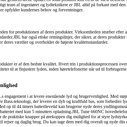
tigt team af ingeniører og lydteknikere er JBL altid på forkant med den
 der opfylder kundernes behov og forventninger.
den for produktionen af deres produkter. Virksomheden stræber efter a
arder.JBL har også etiske retningslinjer, der sikrer, at deres produkter 
 deres værdier og overholder de højeste kvalitetsstandarder.
dukter er af den bedste kvalitet. Hvert trin i produktionsprocessen over
teter til at finjustere lyden, inden høretelefonerne når ud til forbruger
nlighed
ngagement i at levere enestående lyd og brugervenlighed. Med støjred
ass-teknologi, der leverer en dyb og kraftfuld bas, som forbedrer lydop
Med op til 44 timers batterilevetid kan brugerne nyde deres yndlingsm
 på batteriet med kun 5 minutters opladning.JBL Tune 660NC hovedtelef
de praktiske knapper på ørekoppen dig mulighed for at styre lydstyrken
 til rejser og daglig brug. Du kan tage dem med dig overalt og nyde din