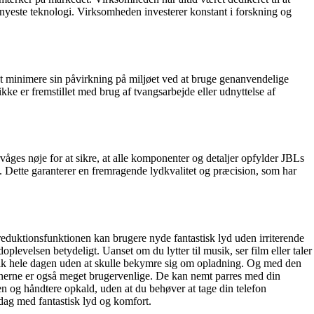
 nyeste teknologi. Virksomheden investerer konstant i forskning og
t minimere sin påvirkning på miljøet ved at bruge genanvendelige
ikke er fremstillet med brug af tvangsarbejde eller udnyttelse af
våges nøje for at sikre, at alle komponenter og detaljer opfylder JBLs
ne. Dette garanterer en fremragende lydkvalitet og præcision, som har
uktionsfunktionen kan brugere nyde fantastisk lyd uden irriterende
levelsen betydeligt. Uanset om du lytter til musik, ser film eller taler
usik hele dagen uden at skulle bekymre sig om opladning. Og med den
onerne er også meget brugervenlige. De kan nemt parres med din
 og håndtere opkald, uden at du behøver at tage din telefon
 dag med fantastisk lyd og komfort.