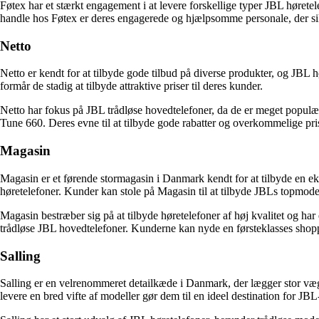
Føtex har et stærkt engagement i at levere forskellige typer JBL hørete
handle hos Føtex er deres engagerede og hjælpsomme personale, der sikr
Netto
Netto er kendt for at tilbyde gode tilbud på diverse produkter, og JBL
formår de stadig at tilbyde attraktive priser til deres kunder.
Netto har fokus på JBL trådløse hovedtelefoner, da de er meget populæ
Tune 660. Deres evne til at tilbyde gode rabatter og overkommelige prise
Magasin
Magasin er et førende stormagasin i Danmark kendt for at tilbyde en ek
høretelefoner. Kunder kan stole på Magasin til at tilbyde JBLs topmodel
Magasin bestræber sig på at tilbyde høretelefoner af høj kvalitet og har
trådløse JBL hovedtelefoner. Kunderne kan nyde en førsteklasses shopp
Salling
Salling er en velrenommeret detailkæde i Danmark, der lægger stor vægt
levere en bred vifte af modeller gør dem til en ideel destination for JB