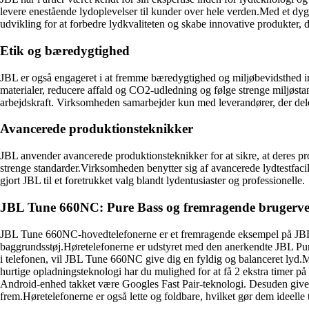
levere enestående lydoplevelser til kunder over hele verden.Med et dyg
udvikling for at forbedre lydkvaliteten og skabe innovative produkter,
Etik og bæredygtighed
JBL er også engageret i at fremme bæredygtighed og miljøbevidsthed in
materialer, reducere affald og CO2-udledning og følge strenge miljøstand
arbejdskraft. Virksomheden samarbejder kun med leverandører, der deler
Avancerede produktionsteknikker
JBL anvender avancerede produktionsteknikker for at sikre, at deres pro
strenge standarder.Virksomheden benytter sig af avancerede lydtestfacili
gjort JBL til et foretrukket valg blandt lydentusiaster og professionelle.
JBL Tune 660NC: Pure Bass og fremragende brugerve
JBL Tune 660NC-hovedtelefonerne er et fremragende eksempel på JBLs e
baggrundsstøj.Høretelefonerne er udstyret med den anerkendte JBL Pure B
i telefonen, vil JBL Tune 660NC give dig en fyldig og balanceret lyd.
hurtige opladningsteknologi har du mulighed for at få 2 ekstra timer
Android-enhed takket være Googles Fast Pair-teknologi. Desuden giver 
frem.Høretelefonerne er også lette og foldbare, hvilket gør dem ideelle