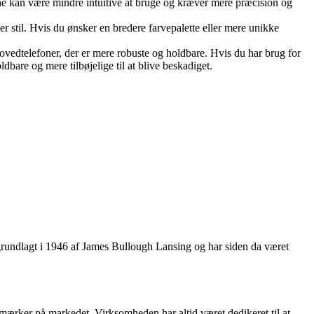
ne kan være mindre intuitive at bruge og kræver mere præcision og
er stil. Hvis du ønsker en bredere farvepalette eller mere unikke
vedtelefoner, der er mere robuste og holdbare. Hvis du har brug for
are og mere tilbøjelige til at blive beskadiget.
grundlagt i 1946 af James Bullough Lansing og har siden da været
 mærker på markedet. Virksomheden har altid været dedikeret til at