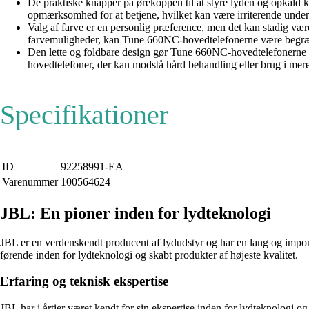
De praktiske knapper på ørekoppen til at styre lyden og opkald 
opmærksomhed for at betjene, hvilket kan være irriterende under
Valg af farve er en personlig præference, men det kan stadig være 
farvemuligheder, kan Tune 660NC-hovedtelefonerne være begræns
Den lette og foldbare design gør Tune 660NC-hovedtelefonerne ne
hovedtelefoner, der kan modstå hård behandling eller brug i mer
Specifikationer
ID
92258991-EA
Varenummer
100564624
JBL: En pioner inden for lydteknologi
JBL er en verdenskendt producent af lydudstyr og har en lang og impo
førende inden for lydteknologi og skabt produkter af højeste kvalitet.
Erfaring og teknisk ekspertise
JBL har i årtier været kendt for sin ekspertise inden for lydteknologi 