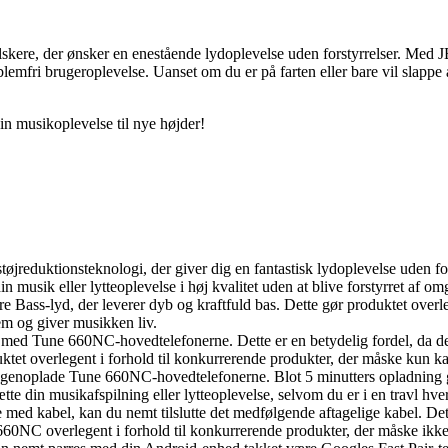
kere, der ønsker en enestående lydoplevelse uden forstyrrelser. Med JBL
roblemfri brugeroplevelse. Uanset om du er på farten eller bare vil sl
n musikoplevelse til nye højder!
reduktionsteknologi, der giver dig en fantastisk lydoplevelse uden fors
 musik eller lytteoplevelse i høj kvalitet uden at blive forstyrret af om
ass-lyd, der leverer dyb og kraftfuld bas. Dette gør produktet overlege
em og giver musikken liv.
d med Tune 660NC-hovedtelefonerne. Dette er en betydelig fordel, da det
tet overlegent i forhold til konkurrerende produkter, der måske kun kan
gt genoplade Tune 660NC-hovedtelefonerne. Blot 5 minutters opladning gi
sætte din musikafspilning eller lytteoplevelse, selvom du er i en travl hve
med kabel, kan du nemt tilslutte det medfølgende aftagelige kabel. Dett
660NC overlegent i forhold til konkurrerende produkter, der måske ikke 