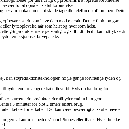
logi. Dette gør det hurtigt og problemfrit at oprette forbindelse
besvær for at opnå en stabil forbindelse.
og besvare opkald uden at skulle tage din telefon op af lommen. Dette
 og opbevare, så du kan have dem med overalt. Denne funktion gør
eller lytteoplevelse når som helst og hvor som helst.
tte gør produktet mere personligt og stilfuldt, da du kan udtrykke din
lbyder en begrænset farvepalette.
tøj, kan støjreduktionsteknologien nogle gange forvrænge lyden og
r tilbyder endnu længere batterilevetid. Hvis du har brug for
et.
 til konkurrerende produkter, der tilbyder endnu hurtigere
ente i 5 minutter for blot 2 timers ekstra brug.
er uden behov for et kabel. Det kan være besværligt at skulle have et
 brugere af andre enheder såsom iPhones eller iPads. Hvis du ikke har
hed.