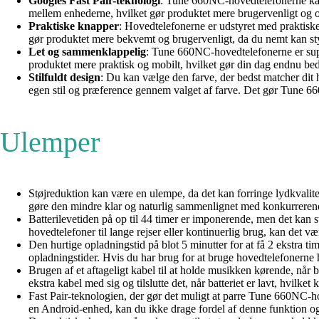
Googles Fast Pair-teknologi
: Tune 660NC-hovedtelefonerne kan 
mellem enhederne, hvilket gør produktet mere brugervenligt og ov
Praktiske knapper
: Hovedtelefonerne er udstyret med praktiske
gør produktet mere bekvemt og brugervenligt, da du nemt kan sty
Let og sammenklappelig
: Tune 660NC-hovedtelefonerne er supe
produktet mere praktisk og mobilt, hvilket gør din dag endnu bed
Stilfuldt design
: Du kan vælge den farve, der bedst matcher dit
egen stil og præference gennem valget af farve. Det gør Tune 66
Ulemper
Støjreduktion kan være en ulempe, da det kan forringe lydkvali
gøre den mindre klar og naturlig sammenlignet med konkurreren
Batterilevetiden på op til 44 timer er imponerende, men det kan s
hovedtelefoner til lange rejser eller kontinuerlig brug, kan det
Den hurtige opladningstid på blot 5 minutter for at få 2 ekstra ti
opladningstider. Hvis du har brug for at bruge hovedtelefonerne hu
Brugen af et aftageligt kabel til at holde musikken kørende, når b
ekstra kabel med sig og tilslutte det, når batteriet er lavt, hvi
Fast Pair-teknologien, der gør det muligt at parre Tune 660NC-
en Android-enhed, kan du ikke drage fordel af denne funktion og