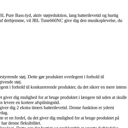
 Pure Bass-lyd, aktiv støjreduktion, lang batterilevetid og hurtig
appe af derhjemme, vil JBL Tune660NC give dig den musikoplevelse, du
tyrrende støj. Dette gør produktet overlegent i forhold til
givende støj.
nt i forhold til konkurrerende produkter, da det sikrer en mere intens
 giver dig mulighed for at bruge produktet i længere tid uden at skulle
 levere en kortere afspilningstid.
ver dig 2 ekstra timers batterilevetid. Denne funktion er yderst
rdag.
e er en fordel, da det giver dig mulighed for at bruge produktet på
har denne fleksibilitet.