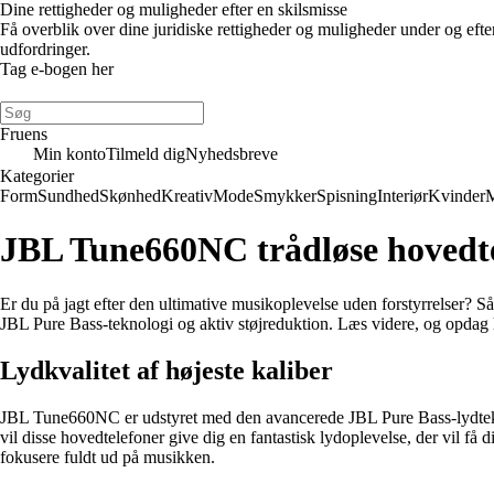
Dine rettigheder og muligheder efter en skilsmisse
Få overblik over dine juridiske rettigheder og muligheder under og eft
udfordringer.
Tag e-bogen her
Fruens
Min konto
Tilmeld dig
Nyhedsbreve
Kategorier
Form
Sundhed
Skønhed
Kreativ
Mode
Smykker
Spisning
Interiør
Kvinder
JBL Tune660NC trådløse hovedte
Er du på jagt efter den ultimative musikoplevelse uden forstyrrelser? S
JBL Pure Bass-teknologi og aktiv støjreduktion. Læs videre, og opdag 
Lydkvalitet af højeste kaliber
JBL Tune660NC er udstyret med den avancerede JBL Pure Bass-lydteknolo
vil disse hovedtelefoner give dig en fantastisk lydoplevelse, der vil få
fokusere fuldt ud på musikken.