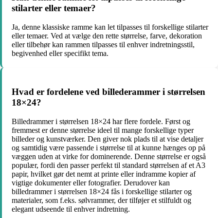
stilarter eller temaer?
Ja, denne klassiske ramme kan let tilpasses til forskellige stilarter
eller temaer. Ved at vælge den rette størrelse, farve, dekoration
eller tilbehør kan rammen tilpasses til enhver indretningsstil,
begivenhed eller specifikt tema.
Hvad er fordelene ved billederammer i størrelsen
18×24?
Billedrammer i størrelsen 18×24 har flere fordele. Først og
fremmest er denne størrelse ideel til mange forskellige typer
billeder og kunstværker. Den giver nok plads til at vise detaljer
og samtidig være passende i størrelse til at kunne hænges op på
væggen uden at virke for dominerende. Denne størrelse er også
populær, fordi den passer perfekt til standard størrelsen af et A3
papir, hvilket gør det nemt at printe eller indramme kopier af
vigtige dokumenter eller fotografier. Derudover kan
billedrammer i størrelsen 18×24 fås i forskellige stilarter og
materialer, som f.eks. sølvrammer, der tilføjer et stilfuldt og
elegant udseende til enhver indretning.