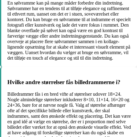
En sølvramme kan på mange måder forbedre din indretning.
Sølvrammer har en tendens til at tilføje elegance og raffinement
til ethvert rum, uanset om det er i stuen, soveværelset eller
kontoret. Du kan bruge en sølvramme til at indramme et specielt
fotografi eller kunstværk og lade det være fokus i rummet. Den
blanke overflade på sølvet kan også være en god kontrast til
farverige vægge eller andre indretningsgenstande. Du kan også
overveje at placere flere sølvrammer sammen i en kollage-
lignende opsætning for at skabe et interessant visuelt element på
væggen. Uanset hvordan du vælger at bruge en sølvramme, vil
det tilføje en touch af elegance og stil til din indretning.
Hvilke andre størrelser fås billedrammerne i?
Billedrammer fås i en bred vifte af størrelser udover 18×24.
Nogle almindelige størrelser inkluderer 8×10, 11×14, 16×20 og
24×36, bare for at nævne nogle få. Valg af størrelse afhænger
ofte af det specifikke billede eller kunstværk, der skal
indrammes, samt den ønskede effekt og placering. Det kan være
en god idé at vælge en størrelse, der er i proportion med selve
billedet eller værket for at opnå den ønskede visuelle effekt. Ved
at have adgang til forskellige størrelser kan du også skabe en