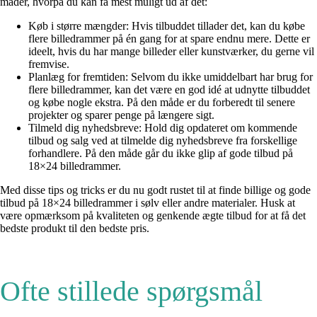
måder, hvorpå du kan få mest muligt ud af det:
Køb i større mængder: Hvis tilbuddet tillader det, kan du købe
flere billedrammer på én gang for at spare endnu mere. Dette er
ideelt, hvis du har mange billeder eller kunstværker, du gerne vil
fremvise.
Planlæg for fremtiden: Selvom du ikke umiddelbart har brug for
flere billedrammer, kan det være en god idé at udnytte tilbuddet
og købe nogle ekstra. På den måde er du forberedt til senere
projekter og sparer penge på længere sigt.
Tilmeld dig nyhedsbreve: Hold dig opdateret om kommende
tilbud og salg ved at tilmelde dig nyhedsbreve fra forskellige
forhandlere. På den måde går du ikke glip af gode tilbud på
18×24 billedrammer.
Med disse tips og tricks er du nu godt rustet til at finde billige og gode
tilbud på 18×24 billedrammer i sølv eller andre materialer. Husk at
være opmærksom på kvaliteten og genkende ægte tilbud for at få det
bedste produkt til den bedste pris.
Ofte stillede spørgsmål