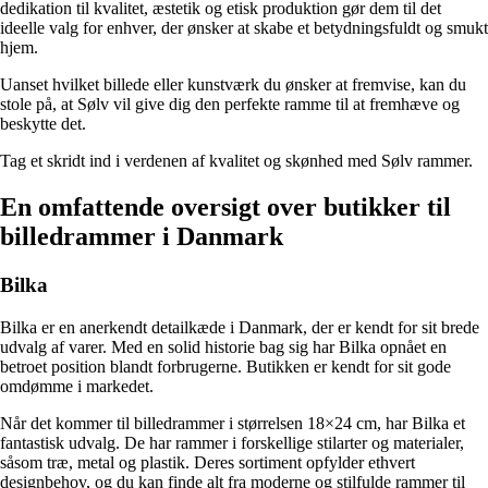
dedikation til kvalitet, æstetik og etisk produktion gør dem til det
ideelle valg for enhver, der ønsker at skabe et betydningsfuldt og smukt
hjem.
Uanset hvilket billede eller kunstværk du ønsker at fremvise, kan du
stole på, at Sølv vil give dig den perfekte ramme til at fremhæve og
beskytte det.
Tag et skridt ind i verdenen af kvalitet og skønhed med Sølv rammer.
En omfattende oversigt over butikker til
billedrammer i Danmark
Bilka
Bilka er en anerkendt detailkæde i Danmark, der er kendt for sit brede
udvalg af varer. Med en solid historie bag sig har Bilka opnået en
betroet position blandt forbrugerne. Butikken er kendt for sit gode
omdømme i markedet.
Når det kommer til billedrammer i størrelsen 18×24 cm, har Bilka et
fantastisk udvalg. De har rammer i forskellige stilarter og materialer,
såsom træ, metal og plastik. Deres sortiment opfylder ethvert
designbehov, og du kan finde alt fra moderne og stilfulde rammer til