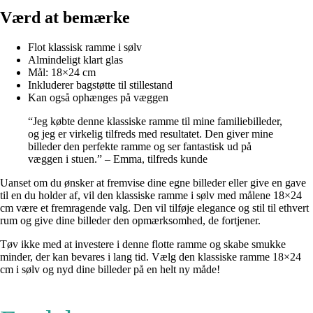
Værd at bemærke
Flot klassisk ramme i sølv
Almindeligt klart glas
Mål: 18×24 cm
Inkluderer bagstøtte til stillestand
Kan også ophænges på væggen
“Jeg købte denne klassiske ramme til mine familiebilleder,
og jeg er virkelig tilfreds med resultatet. Den giver mine
billeder den perfekte ramme og ser fantastisk ud på
væggen i stuen.” – Emma, tilfreds kunde
Uanset om du ønsker at fremvise dine egne billeder eller give en gave
til en du holder af, vil den klassiske ramme i sølv med målene 18×24
cm være et fremragende valg. Den vil tilføje elegance og stil til ethvert
rum og give dine billeder den opmærksomhed, de fortjener.
Tøv ikke med at investere i denne flotte ramme og skabe smukke
minder, der kan bevares i lang tid. Vælg den klassiske ramme 18×24
cm i sølv og nyd dine billeder på en helt ny måde!