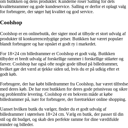
om butikken og dens produkter. Kunderne roser Salling for dets
kvalitetsrammer og gode kundeservice. Salling er derfor et oplagt valg
for forbrugere, der søger høj kvalitet og god service.
Coolshop
Coolshop er en onlinebutik, der sigter mod at tilbyde et stort udvalg af
produkter til konkurrencedygtige priser. Butikken har været populær
blandt forbrugere og har opnået et godt ry i markedet.
For 18×24 cm billedrammer er Coolshop et godt valg. Butikken
tilbyder et bredt udvalg af forskellige rammer i forskellige stilarter og
farver. Coolshop har også ofte nogle gode tilbud på billedrammer,
hvilket gør det værd at tjekke siden ud, hvis du er på udkig efter et
godt køb.
Forbrugere, der har købt billedrammer fra Coolshop, har været tilfredse
med deres køb. De har rost butikken for deres gode prisniveau og sikre
og problemfrie levering. Coolshop er en bekvem måde at købe
billedrammer på, især for forbrugere, der foretrækker online shopping.
Uanset hvilken butik du vælger, finder du et godt udvalg af
billedrammer i størrelsen 18×24 cm. Vælg en butik, der passer til din
stil og dit budget, og skab den perfekte ramme for dine værdifulde
minder og billeder.