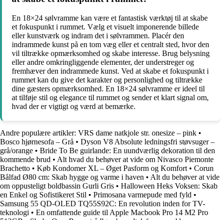
En 18×24 sølvramme kan være et fantastisk værktøj til at skabe
et fokuspunkt i rummet. Vælg et visuelt imponerende billede
eller kunstværk og indram det i sølvrammen. Placér den
indrammede kunst på en tom væg eller et centralt sted, hvor den
vil tiltrække opmærksomhed og skabe interesse. Brug belysning
eller andre omkringliggende elementer, der understreger og
fremhæver den indrammede kunst. Ved at skabe et fokuspunkt i
rummet kan du give det karakter og personlighed og tiltrække
dine gæsters opmærksomhed. En 18×24 sølvramme er ideel til
at tilføje stil og elegance til rummet og sender et klart signal om,
hvad der er vigtigt og værd at bemærke.
Andre populære artikler:
VRS dame natkjole str. onesize – pink
•
Bosco hjørnesofa – Grå
•
Dyson V8 Absolute ledningsfri støvsuger –
grå/orange
•
Bride To Be guirlande: En uundværlig dekoration til den
kommende brud
•
Alt hvad du behøver at vide om Nivasco Piemonte
Brachetto
•
Køb Kondomer XL – Øget Pasform og Komfort
•
Corun
Bålfad Ø80 cm: Skab hygge og varme i haven
•
Alt du behøver at vide
om oppusteligt boldbassin Gurli Gris
•
Halloween Heks Voksen: Skab
en Enkel og Sofistikeret Stil
•
Primosana varmepude med fyld
•
Samsung 55 QD-OLED TQ55S92C: En revolution inden for TV-
teknologi
•
En omfattende guide til Apple Macbook Pro 14 M2 Pro