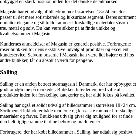
opbygget en stærk position inden for det danske detailmarked.
Magasin har et udvalg af billedrammer i størrelsen 18×24 cm, der
passer til det mere sofistikerede og luksuriøse segment. Deres sortiment
omfatter elegante og stilfulde rammer i forskellige materialer såsom
træ, metal og sølv. Du kan være sikker på at finde unikke og
kvalitetsrammer i Magasin.
Kundernes anmeldelser af Magasin er generelt positive. Forbrugerne
roser butikken for dens eksklusive udvalg af produkter og excellent
kundeservice. Selvom priserne i Magasin kan være lidt højere end hos
andre butikker, får du absolut værdi for pengene.
Salling
Salling er en anden betroet stormagasin i Danmark, der har opbygget et
godt omdømme på markedet. Butikken tilbyder en bred vifte af
produkter inden for forskellige kategorier og har altid fokus på kvalitet.
Salling har også et solidt udvalg af billedrammer i størrelsen 18×24 cm.
Sortimentet inkluderer både moderne og klassiske rammer i forskellige
materialer og farver. Butikkens udvalg giver dig mulighed for at finde
den helt rigtige ramme til dine behov og præferencer.
Forbrugere, der har købt billedrammer i Salling, har udtalt sig positivt