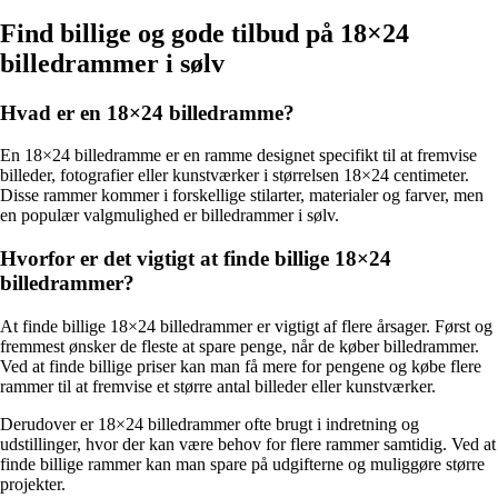
Find billige og gode tilbud på 18×24
billedrammer i sølv
Hvad er en 18×24 billedramme?
En 18×24 billedramme er en ramme designet specifikt til at fremvise
billeder, fotografier eller kunstværker i størrelsen 18×24 centimeter.
Disse rammer kommer i forskellige stilarter, materialer og farver, men
en populær valgmulighed er billedrammer i sølv.
Hvorfor er det vigtigt at finde billige 18×24
billedrammer?
At finde billige 18×24 billedrammer er vigtigt af flere årsager. Først og
fremmest ønsker de fleste at spare penge, når de køber billedrammer.
Ved at finde billige priser kan man få mere for pengene og købe flere
rammer til at fremvise et større antal billeder eller kunstværker.
Derudover er 18×24 billedrammer ofte brugt i indretning og
udstillinger, hvor der kan være behov for flere rammer samtidig. Ved at
finde billige rammer kan man spare på udgifterne og muliggøre større
projekter.