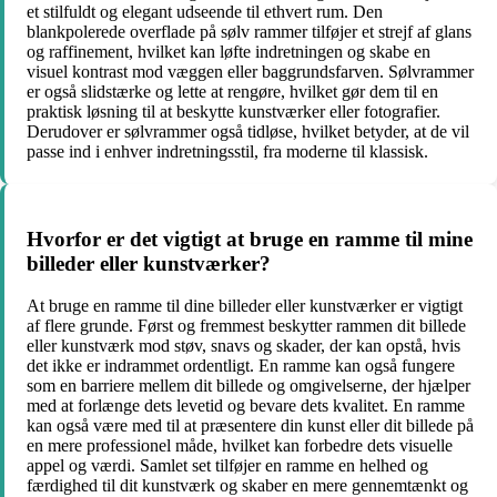
et stilfuldt og elegant udseende til ethvert rum. Den
blankpolerede overflade på sølv rammer tilføjer et strejf af glans
og raffinement, hvilket kan løfte indretningen og skabe en
visuel kontrast mod væggen eller baggrundsfarven. Sølvrammer
er også slidstærke og lette at rengøre, hvilket gør dem til en
praktisk løsning til at beskytte kunstværker eller fotografier.
Derudover er sølvrammer også tidløse, hvilket betyder, at de vil
passe ind i enhver indretningsstil, fra moderne til klassisk.
Hvorfor er det vigtigt at bruge en ramme til mine
billeder eller kunstværker?
At bruge en ramme til dine billeder eller kunstværker er vigtigt
af flere grunde. Først og fremmest beskytter rammen dit billede
eller kunstværk mod støv, snavs og skader, der kan opstå, hvis
det ikke er indrammet ordentligt. En ramme kan også fungere
som en barriere mellem dit billede og omgivelserne, der hjælper
med at forlænge dets levetid og bevare dets kvalitet. En ramme
kan også være med til at præsentere din kunst eller dit billede på
en mere professionel måde, hvilket kan forbedre dets visuelle
appel og værdi. Samlet set tilføjer en ramme en helhed og
færdighed til dit kunstværk og skaber en mere gennemtænkt og