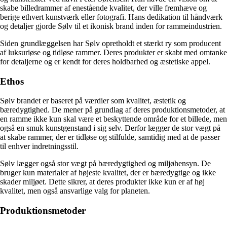
skabe billedrammer af enestående kvalitet, der ville fremhæve og
berige ethvert kunstværk eller fotografi. Hans dedikation til håndværk
og detaljer gjorde Sølv til et ikonisk brand inden for rammeindustrien.
Siden grundlæggelsen har Sølv opretholdt et stærkt ry som producent
af luksuriøse og tidløse rammer. Deres produkter er skabt med omtanke
for detaljerne og er kendt for deres holdbarhed og æstetiske appel.
Ethos
Sølv brandet er baseret på værdier som kvalitet, æstetik og
bæredygtighed. De mener på grundlag af deres produktionsmetoder, at
en ramme ikke kun skal være et beskyttende område for et billede, men
også en smuk kunstgenstand i sig selv. Derfor lægger de stor vægt på
at skabe rammer, der er tidløse og stilfulde, samtidig med at de passer
til enhver indretningsstil.
Sølv lægger også stor vægt på bæredygtighed og miljøhensyn. De
bruger kun materialer af højeste kvalitet, der er bæredygtige og ikke
skader miljøet. Dette sikrer, at deres produkter ikke kun er af høj
kvalitet, men også ansvarlige valg for planeten.
Produktionsmetoder