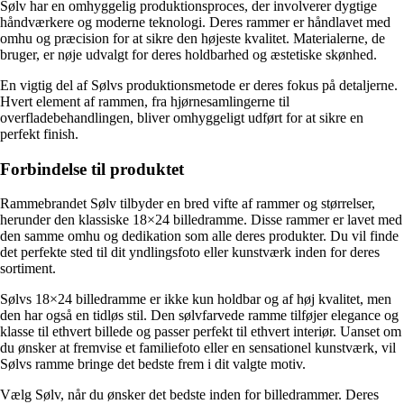
Sølv har en omhyggelig produktionsproces, der involverer dygtige
håndværkere og moderne teknologi. Deres rammer er håndlavet med
omhu og præcision for at sikre den højeste kvalitet. Materialerne, de
bruger, er nøje udvalgt for deres holdbarhed og æstetiske skønhed.
En vigtig del af Sølvs produktionsmetode er deres fokus på detaljerne.
Hvert element af rammen, fra hjørnesamlingerne til
overfladebehandlingen, bliver omhyggeligt udført for at sikre en
perfekt finish.
Forbindelse til produktet
Rammebrandet Sølv tilbyder en bred vifte af rammer og størrelser,
herunder den klassiske 18×24 billedramme. Disse rammer er lavet med
den samme omhu og dedikation som alle deres produkter. Du vil finde
det perfekte sted til dit yndlingsfoto eller kunstværk inden for deres
sortiment.
Sølvs 18×24 billedramme er ikke kun holdbar og af høj kvalitet, men
den har også en tidløs stil. Den sølvfarvede ramme tilføjer elegance og
klasse til ethvert billede og passer perfekt til ethvert interiør. Uanset om
du ønsker at fremvise et familiefoto eller en sensationel kunstværk, vil
Sølvs ramme bringe det bedste frem i dit valgte motiv.
Vælg Sølv, når du ønsker det bedste inden for billedrammer. Deres