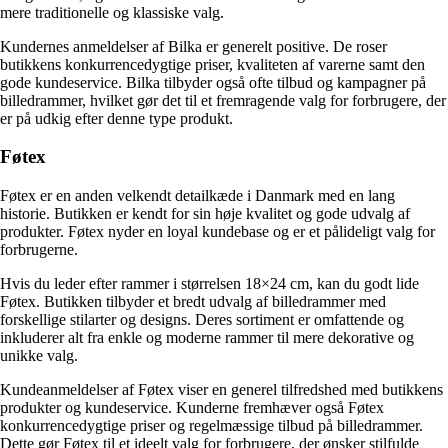
mere traditionelle og klassiske valg.
Kundernes anmeldelser af Bilka er generelt positive. De roser
butikkens konkurrencedygtige priser, kvaliteten af varerne samt den
gode kundeservice. Bilka tilbyder også ofte tilbud og kampagner på
billedrammer, hvilket gør det til et fremragende valg for forbrugere, der
er på udkig efter denne type produkt.
Føtex
Føtex er en anden velkendt detailkæde i Danmark med en lang
historie. Butikken er kendt for sin høje kvalitet og gode udvalg af
produkter. Føtex nyder en loyal kundebase og er et pålideligt valg for
forbrugerne.
Hvis du leder efter rammer i størrelsen 18×24 cm, kan du godt lide
Føtex. Butikken tilbyder et bredt udvalg af billedrammer med
forskellige stilarter og designs. Deres sortiment er omfattende og
inkluderer alt fra enkle og moderne rammer til mere dekorative og
unikke valg.
Kundeanmeldelser af Føtex viser en generel tilfredshed med butikkens
produkter og kundeservice. Kunderne fremhæver også Føtex
konkurrencedygtige priser og regelmæssige tilbud på billedrammer.
Dette gør Føtex til et ideelt valg for forbrugere, der ønsker stilfulde