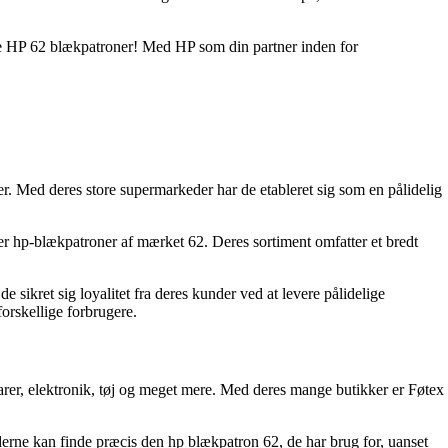
ælge HP 62 blækpatroner! Med HP som din partner inden for
er. Med deres store supermarkeder har de etableret sig som en pålidelig
r hp-blækpatroner af mærket 62. Deres sortiment omfatter et bredt
ikret sig loyalitet fra deres kunder ved at levere pålidelige
rskellige forbrugere.
arer, elektronik, tøj og meget mere. Med deres mange butikker er Føtex
derne kan finde præcis den hp blækpatron 62, de har brug for, uanset