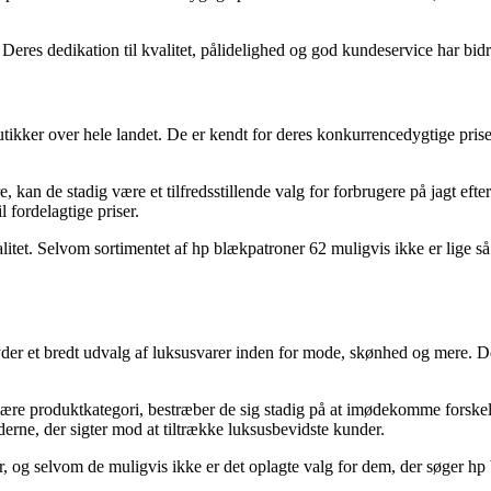
res dedikation til kvalitet, pålidelighed og god kundeservice har bidra
ker over hele landet. De er kendt for deres konkurrencedygtige priser 
e, kan de stadig være et tilfredsstillende valg for forbrugere på jagt eft
 fordelagtige priser.
tet. Selvom sortimentet af hp blækpatroner 62 muligvis ikke er lige så 
der et bredt udvalg af luksusvarer inden for mode, skønhed og mere. De
re produktkategori, bestræber de sig stadig på at imødekomme forskell
erne, der sigter mod at tiltrække luksusbevidste kunder.
, og selvom de muligvis ikke er det oplagte valg for dem, der søger hp