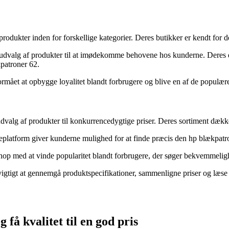
 produkter inden for forskellige kategorier. Deres butikker er kendt for
udvalg af produkter til at imødekomme behovene hos kunderne. Deres ded
kpatroner 62.
ået at opbygge loyalitet blandt forbrugere og blive en af de populær
 udvalg af produkter til konkurrencedygtige priser. Deres sortiment dækk
platform giver kunderne mulighed for at finde præcis den hp blækpatron 6
hop med at vinde popularitet blandt forbrugere, der søger bekvemmelig
vigtigt at gennemgå produktspecifikationer, sammenligne priser og læse
få kvalitet til en god pris