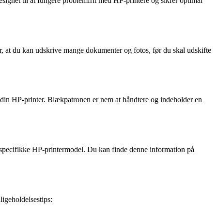
signet til at fungere problemfrit med HP-printere og sikrer optimal
er, at du kan udskrive mange dokumenter og fotos, før du skal udskifte
 i din HP-printer. Blækpatronen er nem at håndtere og indeholder en
n specifikke HP-printermodel. Du kan finde denne information på
ligeholdelsestips: