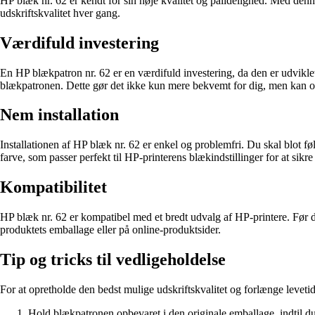
HP blæk nr. 62 er kendt for sin høje kvalitet og pålidelighed. Med denn
udskriftskvalitet hver gang.
Værdifuld investering
En HP blækpatron nr. 62 er en værdifuld investering, da den er udviklet
blækpatronen. Dette gør det ikke kun mere bekvemt for dig, men kan o
Nem installation
Installationen af HP blæk nr. 62 er enkel og problemfri. Du skal blot 
farve, som passer perfekt til HP-printerens blækindstillinger for at sikre
Kompatibilitet
HP blæk nr. 62 er kompatibel med et bredt udvalg af HP-printere. Før 
produktets emballage eller på online-produktsider.
Tip og tricks til vedligeholdelse
For at opretholde den bedst mulige udskriftskvalitet og forlænge levetid
Hold blækpatronen opbevaret i den originale emballage, indtil du er