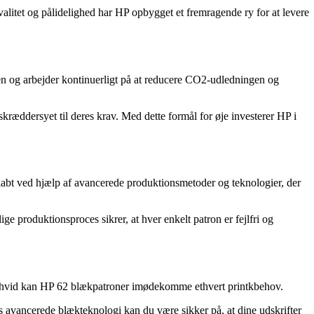
alitet og pålidelighed har HP opbygget et fremragende ry for at levere
en og arbejder kontinuerligt på at reducere CO2-udledningen og
kræddersyet til deres krav. Med dette formål for øje investerer HP i
kabt ved hjælp af avancerede produktionsmetoder og teknologier, der
ge produktionsproces sikrer, at hver enkelt patron er fejlfri og
sort-hvid kan HP 62 blækpatroner imødekomme ethvert printkbehov.
HPs avancerede blækteknologi kan du være sikker på, at dine udskrifter