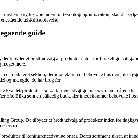
ucent med en lang historie inden for teknologi og innovation, skal du v
 enestående udskriftsoplevelse.
degående guide
der tilbyder et bredt udvalg af produkter inden for forskellige kategori
og meget mere.
ilka en dedikeret sektion, der imødekommer behovene hos dem, der søge
del og mængde, de har brug for.
 kvalitetsprodukter og konkurrencedygtige priser. Gennem årene har de s
r ofte Bilka som en pålidelig butik, der imødekommer behovene hos fo
ling Group. De tilbyder et bredt udvalg af produkter inden for dagligv
deservice.
produkter til konkurrencedygtige priser. Deres sortiment sikrer, at kun