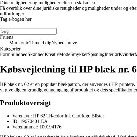
Dine rettigheder og muligheder efter en skilsmisse
Få overblik over dine juridiske rettigheder og muligheder under og eft
udfordringer.
Tag e-bogen her
Fruens
Min konto
Tilmeld dig
Nyhedsbreve
Kategorier
Form
Sundhed
Skønhed
Kreativ
Mode
Smykker
Spisning
Interiør
Kvinder
Købsvejledning til HP blæk nr. 
HP blæk nr. 62 er en populær blækpatron, der anvendes i HP-printere. H
vi give dig en grundig gennemgang af produktet og dets specifikationer,
Produktoversigt
Varenavn: HP 62 Tri-color Ink Cartridge Blister
ID: 19670401-EA
Varenummer: 100194176