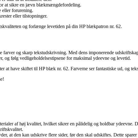
 for at sikre en jævn blækmængdefordeling.
eller forurening.
ester eller tilstopninger.
tskvaliteten og forlænge levetiden på din HP blækpatron nr. 62.
de farver og skarp tekstudskrivning. Med dens imponerende udskriftskapa
r, og følg vedligeholdelsestipsene for maksimal ydeevne og levetid.
ter at have skiftet til HP blæk nr. 62. Farverne ser fantastiske ud, og t
se!
erialer af høj kvalitet, hvilket sikrer en pålidelig og holdbar ydeevne. De
iftskvalitet.
der, at den kan udskrive flere sider, før den skal udskiftes. Dette spare