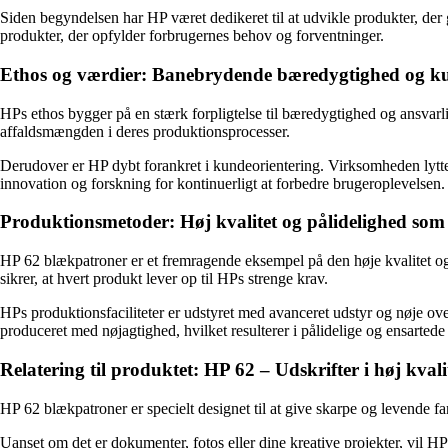
Siden begyndelsen har HP været dedikeret til at udvikle produkter, der 
produkter, der opfylder forbrugernes behov og forventninger.
Ethos og værdier: Banebrydende bæredygtighed og ku
HPs ethos bygger på en stærk forpligtelse til bæredygtighed og ansvar
affaldsmængden i deres produktionsprocesser.
Derudover er HP dybt forankret i kundeorientering. Virksomheden lytter a
innovation og forskning for kontinuerligt at forbedre brugeroplevelsen.
Produktionsmetoder: Høj kvalitet og pålidelighed som
HP 62 blækpatroner er et fremragende eksempel på den høje kvalitet o
sikrer, at hvert produkt lever op til HPs strenge krav.
HPs produktionsfaciliteter er udstyret med avanceret udstyr og nøje over
produceret med nøjagtighed, hvilket resulterer i pålidelige og ensartede
Relatering til produktet: HP 62 – Udskrifter i høj kvali
HP 62 blækpatroner er specielt designet til at give skarpe og levende 
Uanset om det er dokumenter, fotos eller dine kreative projekter, vil H