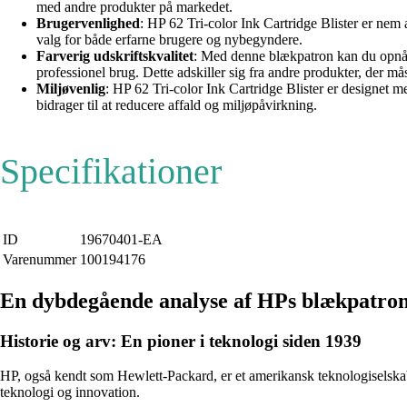
med andre produkter på markedet.
Brugervenlighed
: HP 62 Tri-color Ink Cartridge Blister er nem at
valg for både erfarne brugere og nybegyndere.
Farverig udskriftskvalitet
: Med denne blækpatron kan du opnå le
professionel brug. Dette adskiller sig fra andre produkter, der m
Miljøvenlig
: HP 62 Tri-color Ink Cartridge Blister er designet m
bidrager til at reducere affald og miljøpåvirkning.
Specifikationer
ID
19670401-EA
Varenummer
100194176
En dybdegående analyse af HPs blækpatrone
Historie og arv: En pioner i teknologi siden 1939
HP, også kendt som Hewlett-Packard, er et amerikansk teknologiselskab
teknologi og innovation.