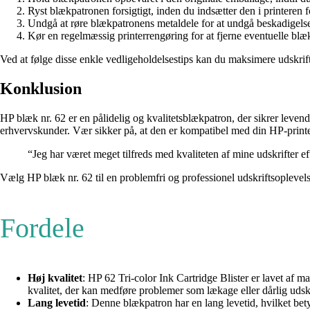
Ryst blækpatronen forsigtigt, inden du indsætter den i printeren
Undgå at røre blækpatronens metaldele for at undgå beskadigelse 
Kør en regelmæssig printerrengøring for at fjerne eventuelle blækr
Ved at følge disse enkle vedligeholdelsestips kan du maksimere udskrif
Konklusion
HP blæk nr. 62 er en pålidelig og kvalitetsblækpatron, der sikrer leven
erhvervskunder. Vær sikker på, at den er kompatibel med din HP-printe
“Jeg har været meget tilfreds med kvaliteten af mine udskrifter ef
Vælg HP blæk nr. 62 til en problemfri og professionel udskriftsoplevel
Fordele
Høj kvalitet
: HP 62 Tri-color Ink Cartridge Blister er lavet af mat
kvalitet, der kan medføre problemer som lækage eller dårlig udskr
Lang levetid
: Denne blækpatron har en lang levetid, hvilket bety