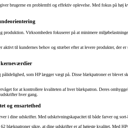
giver brugerne en problemfri og effektiv oplevelse. Med fokus på høj kv
ndeorientering
lig produktion. Virksomheden fokuserer på at minimere miljøbelastning
ktivt til kundernes behov og stræber efter at levere produkter, der er s
 kerneværdier
g pålidelighed, som HP lægger vægt på. Disse blækpatroner er blevet s
våget for at kontrollere kvaliteten af ​​hver blækpatron. Deres omhyggeli
 udskrifter hver gang.
tet og ensartethed
farver i dine udskrifter. Med udskrivningskapacitet til både farver og 
P 62 blækpatroner sikre, at dine udskrifter er af højeste kvalitet. Med 