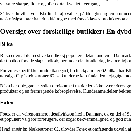
vil være skarpe, flotte og af ensartet kvalitet hver gang.
Så hvis du vil have udskrifter i høj kvalitet, pålidelighed og en prod
udskriftsløsninger kan du altid regne med førsteklasses produkter og en
Oversigt over forskellige butikker: En dyb
Bilka
Bilka er en af de mest velkendte og populære detailhandlere i Danmark, 
destination for alle slags indkøb, herunder elektronik, dagligvarer, tøj 
For vores specifikke produktkategori, hp blækpatroner 62 bilka, har B
udvalg af hp blækpatroner 62, så kunderne kan finde den nøjagtige mo
Bilka har opbygget et solidt omdømme i markedet takket være deres gode
produkter og en fremragende købsoplevelse. Kundeanmeldelser bekræfte
Føtex
Føtex er en velrenommeret detailvirksomhed i Danmark og en del af Sal
et populært valg for forbrugere, der søger bekvemmelighed og god kun
Hvad angår hp blækpatroner 62, tilbyder Føtex et omfattende udvalg af 