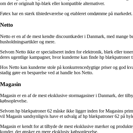
om det er originalt hp-blæk eller kompatible alternativer.
Føtex har en stærk tilstedeværelse og etableret omdømme på markedet. De
Netto
Netto er en af de mest kendte discountkæder i Danmark, med mange butik
husholdningsartikler og mere.
Selvom Netto ikke er specialiseret inden for elektronik, blæk eller toner
deres ugentlige kampagner, hvor kunderne kan finde hp blækpatroner til
Hos Netto kan kunderne stole på konkurrencedygtige priser og god kvali
stadig gøre en besparelse ved at handle hos Netto.
Magasin
Magasin er en af de mest eksklusive stormagasiner i Danmark, der tilby
købsoplevelse.
Selvom hp blækpatroner 62 måske ikke ligger inden for Magasins primæ
vil Magasin sandsynligvis have et udvalg af hp blækpatroner 62 på hyld
Magasin er kendt for at tilbyde de mest eksklusive mærker og produkter
kunder, der ønsker en mere eksklusiv købsoplevelse.