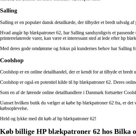
Salling
Salling er en populær dansk detailkæde, der tilbyder et bredt udvalg af
Hvad angår hp blækpatroner 62, har Salling sandsynligvis et passende 
printerrelaterede varer, kan være et interessant sted at lede efter hp blæ
Med deres gode omdømme og fokus på kundernes behov har Salling form
Coolshop
Coolshop er en online detailhandel, der er kendt for at tilbyde et bredt
Coolshop er også en potentiel kilde til hp blækpatroner 62. Deres online
Som en af de førende online detailhandlere i Danmark fortsætter Cools
Uanset hvilken butik du vælger at købe hp blækpatroner 62 fra, er det 
købsoplevelse.
Held og lykke med dit køb af hp blækpatroner 62!
Køb billige HP blækpatroner 62 hos Bilka og 