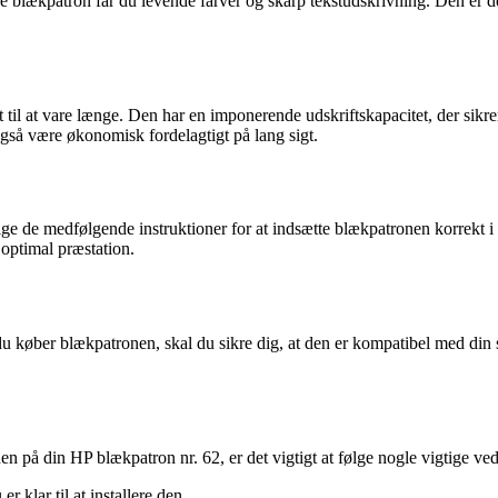
e blækpatron får du levende farver og skarp tekstudskrivning. Den er de
 til at vare længe. Den har en imponerende udskriftskapacitet, der sikr
gså være økonomisk fordelagtigt på lang sigt.
følge de medfølgende instruktioner for at indsætte blækpatronen korrekt
 optimal præstation.
du køber blækpatronen, skal du sikre dig, at den er kompatibel med di
en på din HP blækpatron nr. 62, er det vigtigt at følge nogle vigtige ved
 klar til at installere den.