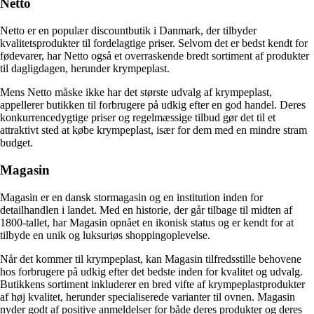
Netto
Netto er en populær discountbutik i Danmark, der tilbyder
kvalitetsprodukter til fordelagtige priser. Selvom det er bedst kendt for
fødevarer, har Netto også et overraskende bredt sortiment af produkter
til dagligdagen, herunder krympeplast.
Mens Netto måske ikke har det største udvalg af krympeplast,
appellerer butikken til forbrugere på udkig efter en god handel. Deres
konkurrencedygtige priser og regelmæssige tilbud gør det til et
attraktivt sted at købe krympeplast, især for dem med en mindre stram
budget.
Magasin
Magasin er en dansk stormagasin og en institution inden for
detailhandlen i landet. Med en historie, der går tilbage til midten af
1800-tallet, har Magasin opnået en ikonisk status og er kendt for at
tilbyde en unik og luksuriøs shoppingoplevelse.
Når det kommer til krympeplast, kan Magasin tilfredsstille behovene
hos forbrugere på udkig efter det bedste inden for kvalitet og udvalg.
Butikkens sortiment inkluderer en bred vifte af krympeplastprodukter
af høj kvalitet, herunder specialiserede varianter til ovnen. Magasin
nyder godt af positive anmeldelser for både deres produkter og deres