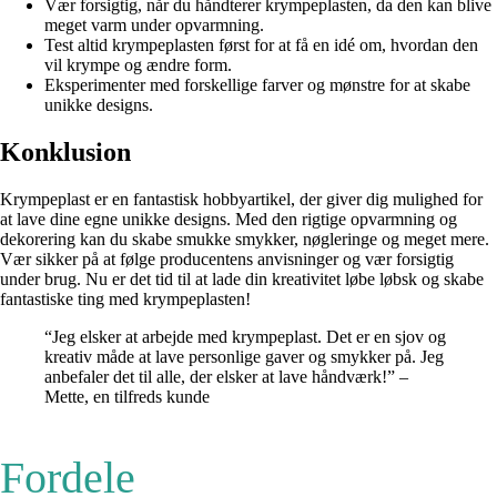
Vær forsigtig, når du håndterer krympeplasten, da den kan blive
meget varm under opvarmning.
Test altid krympeplasten først for at få en idé om, hvordan den
vil krympe og ændre form.
Eksperimenter med forskellige farver og mønstre for at skabe
unikke designs.
Konklusion
Krympeplast er en fantastisk hobbyartikel, der giver dig mulighed for
at lave dine egne unikke designs. Med den rigtige opvarmning og
dekorering kan du skabe smukke smykker, nøgleringe og meget mere.
Vær sikker på at følge producentens anvisninger og vær forsigtig
under brug. Nu er det tid til at lade din kreativitet løbe løbsk og skabe
fantastiske ting med krympeplasten!
“Jeg elsker at arbejde med krympeplast. Det er en sjov og
kreativ måde at lave personlige gaver og smykker på. Jeg
anbefaler det til alle, der elsker at lave håndværk!” –
Mette, en tilfreds kunde
Fordele