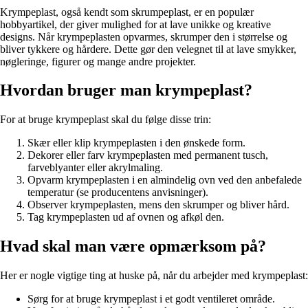
Krympeplast, også kendt som skrumpeplast, er en populær
hobbyartikel, der giver mulighed for at lave unikke og kreative
designs. Når krympeplasten opvarmes, skrumper den i størrelse og
bliver tykkere og hårdere. Dette gør den velegnet til at lave smykker,
nøgleringe, figurer og mange andre projekter.
Hvordan bruger man krympeplast?
For at bruge krympeplast skal du følge disse trin:
Skær eller klip krympeplasten i den ønskede form.
Dekorer eller farv krympeplasten med permanent tusch,
farveblyanter eller akrylmaling.
Opvarm krympeplasten i en almindelig ovn ved den anbefalede
temperatur (se producentens anvisninger).
Observer krympeplasten, mens den skrumper og bliver hård.
Tag krympeplasten ud af ovnen og afkøl den.
Hvad skal man være opmærksom på?
Her er nogle vigtige ting at huske på, når du arbejder med krympeplast:
Sørg for at bruge krympeplast i et godt ventileret område.