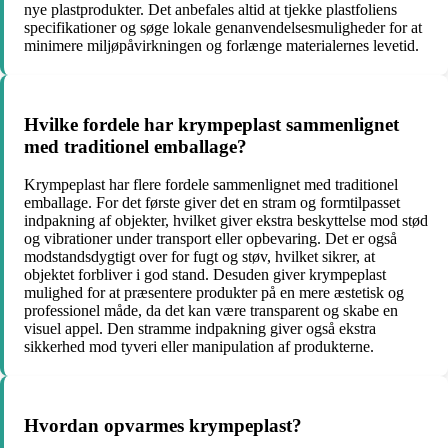
nye plastprodukter. Det anbefales altid at tjekke plastfoliens
specifikationer og søge lokale genanvendelsesmuligheder for at
minimere miljøpåvirkningen og forlænge materialernes levetid.
Hvilke fordele har krympeplast sammenlignet
med traditionel emballage?
Krympeplast har flere fordele sammenlignet med traditionel
emballage. For det første giver det en stram og formtilpasset
indpakning af objekter, hvilket giver ekstra beskyttelse mod stød
og vibrationer under transport eller opbevaring. Det er også
modstandsdygtigt over for fugt og støv, hvilket sikrer, at
objektet forbliver i god stand. Desuden giver krympeplast
mulighed for at præsentere produkter på en mere æstetisk og
professionel måde, da det kan være transparent og skabe en
visuel appel. Den stramme indpakning giver også ekstra
sikkerhed mod tyveri eller manipulation af produkterne.
Hvordan opvarmes krympeplast?