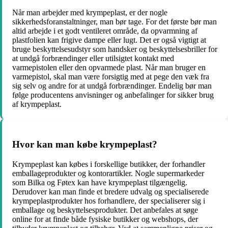
Når man arbejder med krympeplast, er der nogle
sikkerhedsforanstaltninger, man bør tage. For det første bør man
altid arbejde i et godt ventileret område, da opvarmning af
plastfolien kan frigive dampe eller lugt. Det er også vigtigt at
bruge beskyttelsesudstyr som handsker og beskyttelsesbriller for
at undgå forbrændinger eller utilsigtet kontakt med
varmepistolen eller den opvarmede plast. Når man bruger en
varmepistol, skal man være forsigtig med at pege den væk fra
sig selv og andre for at undgå forbrændinger. Endelig bør man
følge producentens anvisninger og anbefalinger for sikker brug
af krympeplast.
Hvor kan man købe krympeplast?
Krympeplast kan købes i forskellige butikker, der forhandler
emballageprodukter og kontorartikler. Nogle supermarkeder
som Bilka og Føtex kan have krympeplast tilgængelig.
Derudover kan man finde et bredere udvalg og specialiserede
krympeplastprodukter hos forhandlere, der specialiserer sig i
emballage og beskyttelsesprodukter. Det anbefales at søge
online for at finde både fysiske butikker og webshops, der