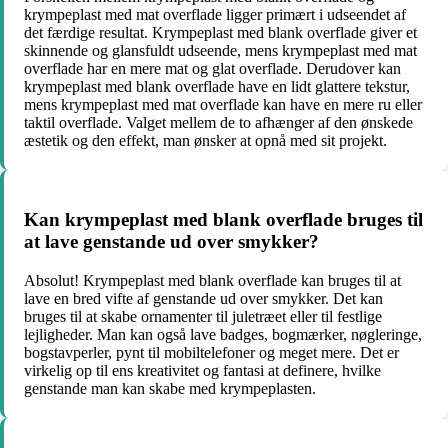
krympeplast med mat overflade ligger primært i udseendet af
det færdige resultat. Krympeplast med blank overflade giver et
skinnende og glansfuldt udseende, mens krympeplast med mat
overflade har en mere mat og glat overflade. Derudover kan
krympeplast med blank overflade have en lidt glattere tekstur,
mens krympeplast med mat overflade kan have en mere ru eller
taktil overflade. Valget mellem de to afhænger af den ønskede
æstetik og den effekt, man ønsker at opnå med sit projekt.
Kan krympeplast med blank overflade bruges til
at lave genstande ud over smykker?
Absolut! Krympeplast med blank overflade kan bruges til at
lave en bred vifte af genstande ud over smykker. Det kan
bruges til at skabe ornamenter til juletræet eller til festlige
lejligheder. Man kan også lave badges, bogmærker, nøgleringe,
bogstavperler, pynt til mobiltelefoner og meget mere. Det er
virkelig op til ens kreativitet og fantasi at definere, hvilke
genstande man kan skabe med krympeplasten.