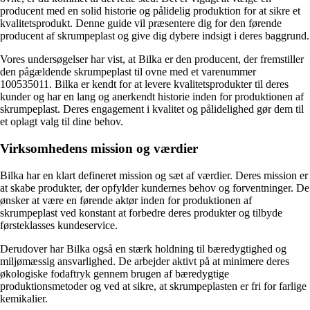
producent med en solid historie og pålidelig produktion for at sikre et
kvalitetsprodukt. Denne guide vil præsentere dig for den førende
producent af skrumpeplast og give dig dybere indsigt i deres baggrund.
Vores undersøgelser har vist, at Bilka er den producent, der fremstiller
den pågældende skrumpeplast til ovne med et varenummer
100535011. Bilka er kendt for at levere kvalitetsprodukter til deres
kunder og har en lang og anerkendt historie inden for produktionen af
skrumpeplast. Deres engagement i kvalitet og pålidelighed gør dem til
et oplagt valg til dine behov.
Virksomhedens mission og værdier
Bilka har en klart defineret mission og sæt af værdier. Deres mission er
at skabe produkter, der opfylder kundernes behov og forventninger. De
ønsker at være en førende aktør inden for produktionen af
skrumpeplast ved konstant at forbedre deres produkter og tilbyde
førsteklasses kundeservice.
Derudover har Bilka også en stærk holdning til bæredygtighed og
miljømæssig ansvarlighed. De arbejder aktivt på at minimere deres
økologiske fodaftryk gennem brugen af ​​bæredygtige
produktionsmetoder og ved at sikre, at skrumpeplasten er fri for farlige
kemikalier.