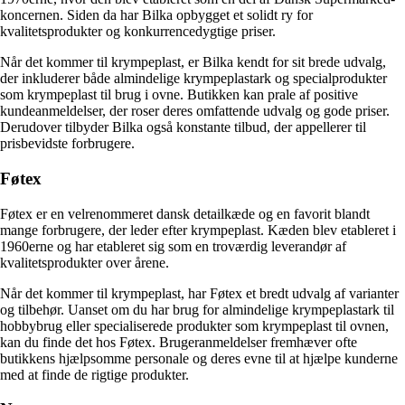
koncernen. Siden da har Bilka opbygget et solidt ry for
kvalitetsprodukter og konkurrencedygtige priser.
Når det kommer til krympeplast, er Bilka kendt for sit brede udvalg,
der inkluderer både almindelige krympeplastark og specialprodukter
som krympeplast til brug i ovne. Butikken kan prale af positive
kundeanmeldelser, der roser deres omfattende udvalg og gode priser.
Derudover tilbyder Bilka også konstante tilbud, der appellerer til
prisbevidste forbrugere.
Føtex
Føtex er en velrenommeret dansk detailkæde og en favorit blandt
mange forbrugere, der leder efter krympeplast. Kæden blev etableret i
1960erne og har etableret sig som en troværdig leverandør af
kvalitetsprodukter over årene.
Når det kommer til krympeplast, har Føtex et bredt udvalg af varianter
og tilbehør. Uanset om du har brug for almindelige krympeplastark til
hobbybrug eller specialiserede produkter som krympeplast til ovnen,
kan du finde det hos Føtex. Brugeranmeldelser fremhæver ofte
butikkens hjælpsomme personale og deres evne til at hjælpe kunderne
med at finde de rigtige produkter.