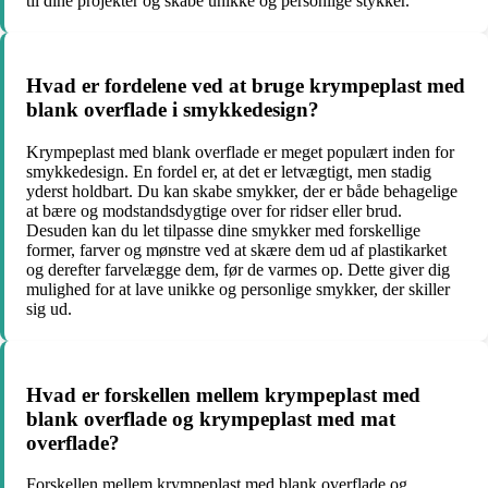
til dine projekter og skabe unikke og personlige stykker.
Hvad er fordelene ved at bruge krympeplast med
blank overflade i smykkedesign?
Krympeplast med blank overflade er meget populært inden for
smykkedesign. En fordel er, at det er letvægtigt, men stadig
yderst holdbart. Du kan skabe smykker, der er både behagelige
at bære og modstandsdygtige over for ridser eller brud.
Desuden kan du let tilpasse dine smykker med forskellige
former, farver og mønstre ved at skære dem ud af plastikarket
og derefter farvelægge dem, før de varmes op. Dette giver dig
mulighed for at lave unikke og personlige smykker, der skiller
sig ud.
Hvad er forskellen mellem krympeplast med
blank overflade og krympeplast med mat
overflade?
Forskellen mellem krympeplast med blank overflade og