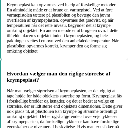
Krympeplast kan opvarmes ved hjælp af forskellige metoder.
En almindelig måde er at bruge en varmepistol. Ved at føre
varmepistolen tættere på plastfolien og bevæge den jævnt
overfladen af krympeplasten, opvarmes det gradvist, og når
temperaturen når det rette niveau, begynder det at krympe
omkring objektet. En anden metode er at bruge en ovn. I dette
tilfælde placeres objektet inden i krympeplasten, og hele
pakningen sættes i en ovn ved den anbefalede temperatur. Når
plastfolien opvarmes korrekt, krymper den og forme sig
omkring objektet.
Hvordan vælger man den rigtige størrelse af
krympeplast?
Når man vælger størrelsen af krympeplasten, er det vigtigt at
tage højde for både objektets størrelse og form. Krympeplast fås
i forskellige bredder og længder, og det er bedst at vælge en
størrelse, der er lidt større end objektets dimensioner. Dette giver
nok plads til, at plastfolien kan krympe og stramme ordentligt
omkring objektet. Det er også afgørende at overveje tykkelsen
af krympeplasten, da forskellige tykkelser kan have forskellige
egenskaber og niveauer af beskyttelse. Hvis man er usikker på