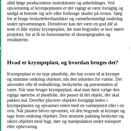
altid følge producentens instruktioner og anbefalinger. Ved
opvarmning af krympeplasten er det vigtigt at være forsigtig og
undgå at brænde sig selv eller forårsage skader på ovnen. Sørg
for at bruge beskyttelseshandsker og varmebestandigt underlag
under opvarmningen. Derudover kan det være en god idé at
teste et lille stykke krympeplast, før man begynder at lave større
projekter, for at få en fornemmelse af skrumpegraden og
resultaterne.
Hvad er krympeplast, og hvordan bruges det?
Krympeplast er en type plastfolie, der har evnen til at krympe
og stramme omkring objekter, når den udsættes for varme. Det
anvendes ofte til emballering, beskyttelse og præsentation af
varer. Når man bruger krympeplast, skal man først vælge den
rigtige størrelse af plastfolie, der passer til det objekt, der skal
pakkes ind. Derefter placeres objektet forsigtigt inden i
krympeplasten og opvarmes enten med en varmepistol eller i en
ovn. Når plasten bliver opvarmet, vil den begynde at krympe og
tage form omkring objektet. Den stramme pakning beskytter og
sikrer objektet mod fugt, støv og manipulation under transport
eller opbevaring.