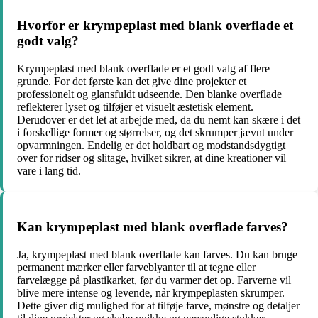
Hvorfor er krympeplast med blank overflade et
godt valg?
Krympeplast med blank overflade er et godt valg af flere
grunde. For det første kan det give dine projekter et
professionelt og glansfuldt udseende. Den blanke overflade
reflekterer lyset og tilføjer et visuelt æstetisk element.
Derudover er det let at arbejde med, da du nemt kan skære i det
i forskellige former og størrelser, og det skrumper jævnt under
opvarmningen. Endelig er det holdbart og modstandsdygtigt
over for ridser og slitage, hvilket sikrer, at dine kreationer vil
vare i lang tid.
Kan krympeplast med blank overflade farves?
Ja, krympeplast med blank overflade kan farves. Du kan bruge
permanent mærker eller farveblyanter til at tegne eller
farvelægge på plastikarket, før du varmer det op. Farverne vil
blive mere intense og levende, når krympeplasten skrumper.
Dette giver dig mulighed for at tilføje farve, mønstre og detaljer