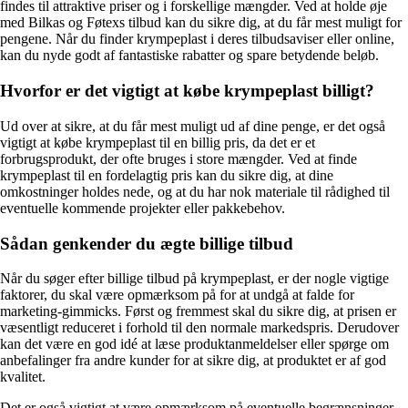
findes til attraktive priser og i forskellige mængder. Ved at holde øje
med Bilkas og Føtexs tilbud kan du sikre dig, at du får mest muligt for
pengene. Når du finder krympeplast i deres tilbudsaviser eller online,
kan du nyde godt af fantastiske rabatter og spare betydende beløb.
Hvorfor er det vigtigt at købe krympeplast billigt?
Ud over at sikre, at du får mest muligt ud af dine penge, er det også
vigtigt at købe krympeplast til en billig pris, da det er et
forbrugsprodukt, der ofte bruges i store mængder. Ved at finde
krympeplast til en fordelagtig pris kan du sikre dig, at dine
omkostninger holdes nede, og at du har nok materiale til rådighed til
eventuelle kommende projekter eller pakkebehov.
Sådan genkender du ægte billige tilbud
Når du søger efter billige tilbud på krympeplast, er der nogle vigtige
faktorer, du skal være opmærksom på for at undgå at falde for
marketing-gimmicks. Først og fremmest skal du sikre dig, at prisen er
væsentligt reduceret i forhold til den normale markedspris. Derudover
kan det være en god idé at læse produktanmeldelser eller spørge om
anbefalinger fra andre kunder for at sikre dig, at produktet er af god
kvalitet.
Det er også vigtigt at være opmærksom på eventuelle begrænsninger