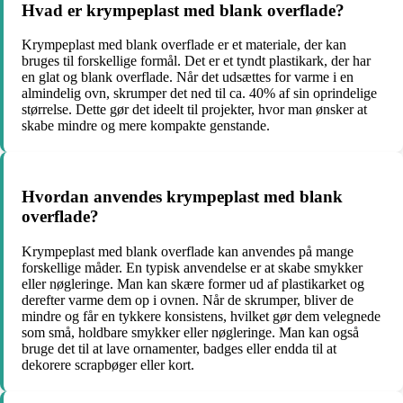
Hvad er krympeplast med blank overflade?
Krympeplast med blank overflade er et materiale, der kan
bruges til forskellige formål. Det er et tyndt plastikark, der har
en glat og blank overflade. Når det udsættes for varme i en
almindelig ovn, skrumper det ned til ca. 40% af sin oprindelige
størrelse. Dette gør det ideelt til projekter, hvor man ønsker at
skabe mindre og mere kompakte genstande.
Hvordan anvendes krympeplast med blank
overflade?
Krympeplast med blank overflade kan anvendes på mange
forskellige måder. En typisk anvendelse er at skabe smykker
eller nøgleringe. Man kan skære former ud af plastikarket og
derefter varme dem op i ovnen. Når de skrumper, bliver de
mindre og får en tykkere konsistens, hvilket gør dem velegnede
som små, holdbare smykker eller nøgleringe. Man kan også
bruge det til at lave ornamenter, badges eller endda til at
dekorere scrapbøger eller kort.