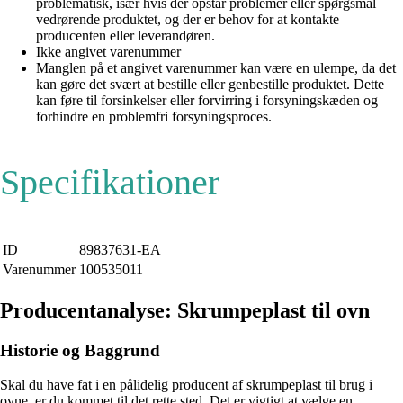
problematisk, især hvis der opstår problemer eller spørgsmål
vedrørende produktet, og der er behov for at kontakte
producenten eller leverandøren.
Ikke angivet varenummer
Manglen på et angivet varenummer kan være en ulempe, da det
kan gøre det svært at bestille eller genbestille produktet. Dette
kan føre til forsinkelser eller forvirring i forsyningskæden og
forhindre en problemfri forsyningsproces.
Specifikationer
ID
89837631-EA
Varenummer
100535011
Producentanalyse: Skrumpeplast til ovn
Historie og Baggrund
Skal du have fat i en pålidelig producent af skrumpeplast til brug i
ovne, er du kommet til det rette sted. Det er vigtigt at vælge en