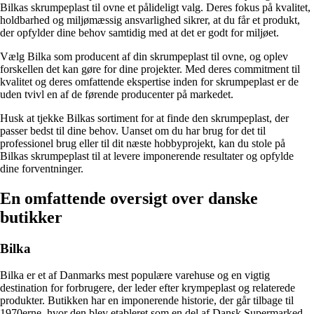
Bilkas skrumpeplast til ovne et pålideligt valg. Deres fokus på kvalitet,
holdbarhed og miljømæssig ansvarlighed sikrer, at du får et produkt,
der opfylder dine behov samtidig med at det er godt for miljøet.
Vælg Bilka som producent af din skrumpeplast til ovne, og oplev
forskellen det kan gøre for dine projekter. Med deres commitment til
kvalitet og deres omfattende ekspertise inden for skrumpeplast er de
uden tvivl en af de førende producenter på markedet.
Husk at tjekke Bilkas sortiment for at finde den skrumpeplast, der
passer bedst til dine behov. Uanset om du har brug for det til
professionel brug eller til dit næste hobbyprojekt, kan du stole på
Bilkas skrumpeplast til at levere imponerende resultater og opfylde
dine forventninger.
En omfattende oversigt over danske
butikker
Bilka
Bilka er et af Danmarks mest populære varehuse og en vigtig
destination for forbrugere, der leder efter krympeplast og relaterede
produkter. Butikken har en imponerende historie, der går tilbage til
1970erne, hvor den blev etableret som en del af Dansk Supermarked-