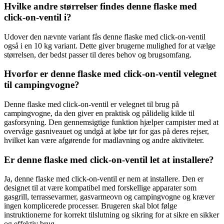
Hvilke andre størrelser findes denne flaske med
click-on-ventil i?
Udover den nævnte variant fås denne flaske med click-on-ventil
også i en 10 kg variant. Dette giver brugerne mulighed for at vælge
størrelsen, der bedst passer til deres behov og brugsomfang.
Hvorfor er denne flaske med click-on-ventil velegnet
til campingvogne?
Denne flaske med click-on-ventil er velegnet til brug på
campingvogne, da den giver en praktisk og pålidelig kilde til
gasforsyning. Den gennemsigtige funktion hjælper campister med at
overvåge gasniveauet og undgå at løbe tør for gas på deres rejser,
hvilket kan være afgørende for madlavning og andre aktiviteter.
Er denne flaske med click-on-ventil let at installere?
Ja, denne flaske med click-on-ventil er nem at installere. Den er
designet til at være kompatibel med forskellige apparater som
gasgrill, terrassevarmer, gasvarmeovn og campingvogne og kræver
ingen komplicerede processer. Brugeren skal blot følge
instruktionerne for korrekt tilslutning og sikring for at sikre en sikker
og effektiv brug.