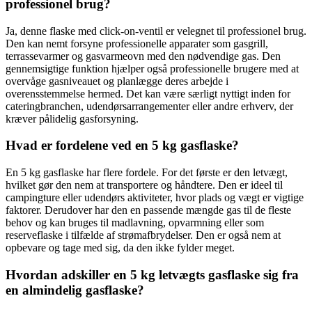
professionel brug?
Ja, denne flaske med click-on-ventil er velegnet til professionel brug.
Den kan nemt forsyne professionelle apparater som gasgrill,
terrassevarmer og gasvarmeovn med den nødvendige gas. Den
gennemsigtige funktion hjælper også professionelle brugere med at
overvåge gasniveauet og planlægge deres arbejde i
overensstemmelse hermed. Det kan være særligt nyttigt inden for
cateringbranchen, udendørsarrangementer eller andre erhverv, der
kræver pålidelig gasforsyning.
Hvad er fordelene ved en 5 kg gasflaske?
En 5 kg gasflaske har flere fordele. For det første er den letvægt,
hvilket gør den nem at transportere og håndtere. Den er ideel til
campingture eller udendørs aktiviteter, hvor plads og vægt er vigtige
faktorer. Derudover har den en passende mængde gas til de fleste
behov og kan bruges til madlavning, opvarmning eller som
reserveflaske i tilfælde af strømafbrydelser. Den er også nem at
opbevare og tage med sig, da den ikke fylder meget.
Hvordan adskiller en 5 kg letvægts gasflaske sig fra
en almindelig gasflaske?