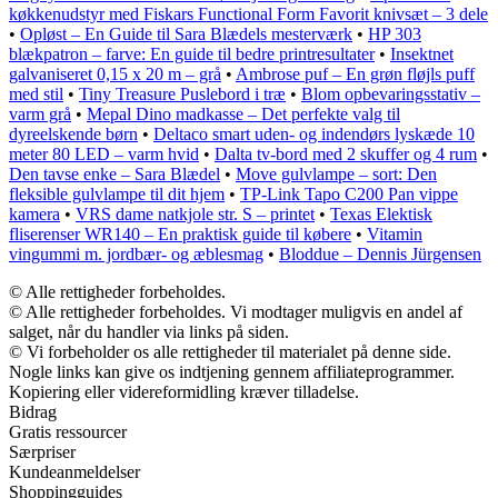
køkkenudstyr med Fiskars Functional Form Favorit knivsæt – 3 dele
•
Opløst – En Guide til Sara Blædels mesterværk
•
HP 303
blækpatron – farve: En guide til bedre printresultater
•
Insektnet
galvaniseret 0,15 x 20 m – grå
•
Ambrose puf – En grøn fløjls puff
med stil
•
Tiny Treasure Puslebord i træ
•
Blom opbevaringsstativ –
varm grå
•
Mepal Dino madkasse – Det perfekte valg til
dyreelskende børn
•
Deltaco smart uden- og indendørs lyskæde 10
meter 80 LED – varm hvid
•
Dalta tv-bord med 2 skuffer og 4 rum
•
Den tavse enke – Sara Blædel
•
Move gulvlampe – sort: Den
fleksible gulvlampe til dit hjem
•
TP-Link Tapo C200 Pan vippe
kamera
•
VRS dame natkjole str. S – printet
•
Texas Elektisk
fliserenser WR140 – En praktisk guide til købere
•
Vitamin
vingummi m. jordbær- og æblesmag
•
Bloddue – Dennis Jürgensen
© Alle rettigheder forbeholdes.
© Alle rettigheder forbeholdes. Vi modtager muligvis en andel af
salget, når du handler via links på siden.
© Vi forbeholder os alle rettigheder til materialet på denne side.
Nogle links kan give os indtjening gennem affiliateprogrammer.
Kopiering eller videreformidling kræver tilladelse.
Bidrag
Gratis ressourcer
Særpriser
Kundeanmeldelser
Shoppingguides