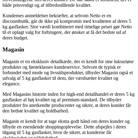
både prisvenligt og af tilfredsstillende kvalitet.
Kundernes anmeldelser bekræfter, at selvom Netto er en
discountbutik, går de ikke på kompromis med kvaliteten af deres 5
kg gasflasker. Stor værdi kombineret med rimelige priser gør Netto
til et oplagt valg for forbrugere, der ønsker at få det bedste ud af
deres budget.
Magasin
Magasin er en eksklusiv detailkæde, der er kendt for sine luksuriøse
produkter og førsteklasses kundeservice. Selvom de typisk er
forbundet med mode og livsstilsprodukter, tilbyder Magasin også et
udvalg af 5 kg gasflasker til dem, der værdsætter kvalitet og
elegance.
Med Magasins historie inden for high-end detailhandel er deres 5 kg
gasflasker af høj kvalitet og af premium-standard. De tilbyder
produkter fra anerkendte producenter og sikrer, at deres kunder får
den bedste kvalitet og holdbarhed.
Magasin er kendt for at tage ekstra godt hånd om deres kunder og
tilbyde en enestående shoppingoplevelse. Dette afspejles i deres
tilgang til 5 kg gasflasker, hvor de sikrer, at kunderne får
eksklusivitet og pålidelighed.