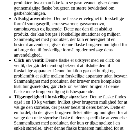
produkter, hvor man ikke kan se gasniveauet, giver denne
gennemsigtige flaske brugeren en større bevidsthed om
gasbeholdningen.
Allsidig anvendelse
: Denne flaske er velegnet til forskellige
formål som gasgrill, terrassevarmer, gasvarmeovn,
campingvogn og lignende. Dette gør den til et alsidigt
produkt, der kan bruges i forskellige situationer og miljøer.
Sammenlignet med produkter, der kun er beregnet til en
bestemt anvendelse, giver denne flaske brugeren mulighed for
at bruge den til forskellige formål og dermed øge dens
anvendelighed.
Click-on-ventil
: Denne flaske er udstyret med en click-on-
ventil, der gør det nemt og bekvemt at tilslutte den til
forskellige apparater. Denne funktion gør det hurtigt og
problemfrit at skifte mellem forskellige apparater uden besvær.
Sammenlignet med produkter, der kræver mere komplekse
tilslutningsmetoder, gør click-on-ventilen brugen af denne
flaske mere brugervenlig og tidsbesparende.
Tilgængelighed i forskellige størrelser
: Denne flaske findes
også i en 10 kg variant, hvilket giver brugeren mulighed for at
vælge den størrelse, der passer bedst til deres behov. Dette er
en fordel, da det giver brugeren fleksibilitet og mulighed for at
vælge den rette størrelse flaske til deres specifikke anvendelse.
Sammenlignet med produkter, der kun er tilgængelige i en
enkelt størrelse, giver denne flaske brugeren mulighed for at