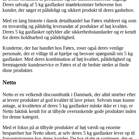
Deres udvalg af 5 kg gasflasker imødekommer behovene hos
kunder, der søger et pålideligt og sikkert produkt til deres gasbehov.
Med en lang historie i dansk detailhandel har Føtex etableret sig som
en troværdig og pålidelig leverandør af produkter af høj kvalitet.
Deres 5 kg gasflasker opfylder alle sikkerhedsstandarder og er kendt
for deres holdbarhed og pålidelighed.
Kunderne, der har handlet hos Føtex, roser også deres venlige
personale, der er villige til at hjælpe og besvare spørgsmål om 5 kg
gasflasker. Med deres kombination af høj kvalitet, pålidelighed og
fremragende kundeservice er Føtex et af de bedste steder at finde
disse produkter.
Netto
Netto er en velkendt discountbutik i Danmark, der altid stræber efter
at levere produkter af god kvalitet til lave priser. Selvom man kunne
antage, at kvaliteten af deres 5 kg gasflasker måske ikke er i top, er
Netto faktisk kendt for at tilbyde overraskende gode produkter inden
for denne kategori.
Med et fokus på at tilbyde produkter af høj værdi og enorme
besparelser har Netto sikret, at selv deres 5 kg gasflasker lever op til
forventningerne hos deres kunder. De har skabt et sortiment, der er