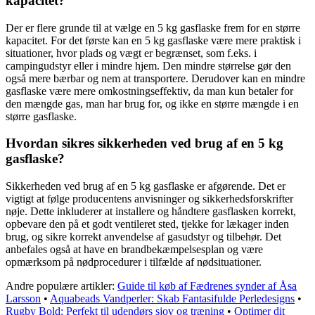
kapacitet?
Der er flere grunde til at vælge en 5 kg gasflaske frem for en større
kapacitet. For det første kan en 5 kg gasflaske være mere praktisk i
situationer, hvor plads og vægt er begrænset, som f.eks. i
campingudstyr eller i mindre hjem. Den mindre størrelse gør den
også mere bærbar og nem at transportere. Derudover kan en mindre
gasflaske være mere omkostningseffektiv, da man kun betaler for
den mængde gas, man har brug for, og ikke en større mængde i en
større gasflaske.
Hvordan sikres sikkerheden ved brug af en 5 kg
gasflaske?
Sikkerheden ved brug af en 5 kg gasflaske er afgørende. Det er
vigtigt at følge producentens anvisninger og sikkerhedsforskrifter
nøje. Dette inkluderer at installere og håndtere gasflasken korrekt,
opbevare den på et godt ventileret sted, tjekke for lækager inden
brug, og sikre korrekt anvendelse af gasudstyr og tilbehør. Det
anbefales også at have en brandbekæmpelsesplan og være
opmærksom på nødprocedurer i tilfælde af nødsituationer.
Andre populære artikler:
Guide til køb af Fædrenes synder af Åsa
Larsson
•
Aquabeads Vandperler: Skab Fantasifulde Perledesigns
•
Rugby Bold: Perfekt til udendørs sjov og træning
•
Optimer dit