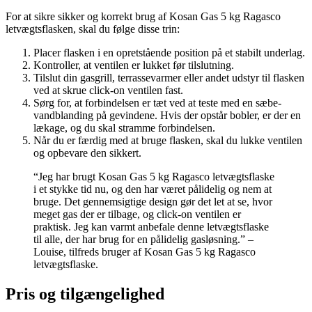
For at sikre sikker og korrekt brug af Kosan Gas 5 kg Ragasco
letvægtsflasken, skal du følge disse trin:
Placer flasken i en opretstående position på et stabilt underlag.
Kontroller, at ventilen er lukket før tilslutning.
Tilslut din gasgrill, terrassevarmer eller andet udstyr til flasken
ved at skrue click-on ventilen fast.
Sørg for, at forbindelsen er tæt ved at teste med en sæbe-
vandblanding på gevindene. Hvis der opstår bobler, er der en
lækage, og du skal stramme forbindelsen.
Når du er færdig med at bruge flasken, skal du lukke ventilen
og opbevare den sikkert.
“Jeg har brugt Kosan Gas 5 kg Ragasco letvægtsflaske
i et stykke tid nu, og den har været pålidelig og nem at
bruge. Det gennemsigtige design gør det let at se, hvor
meget gas der er tilbage, og click-on ventilen er
praktisk. Jeg kan varmt anbefale denne letvægtsflaske
til alle, der har brug for en pålidelig gasløsning.” –
Louise, tilfreds bruger af Kosan Gas 5 kg Ragasco
letvægtsflaske.
Pris og tilgængelighed