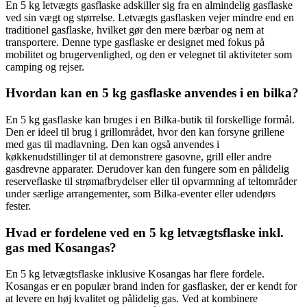
En 5 kg letvægts gasflaske adskiller sig fra en almindelig gasflaske
ved sin vægt og størrelse. Letvægts gasflasken vejer mindre end en
traditionel gasflaske, hvilket gør den mere bærbar og nem at
transportere. Denne type gasflaske er designet med fokus på
mobilitet og brugervenlighed, og den er velegnet til aktiviteter som
camping og rejser.
Hvordan kan en 5 kg gasflaske anvendes i en bilka?
En 5 kg gasflaske kan bruges i en Bilka-butik til forskellige formål.
Den er ideel til brug i grillområdet, hvor den kan forsyne grillene
med gas til madlavning. Den kan også anvendes i
køkkenudstillinger til at demonstrere gasovne, grill eller andre
gasdrevne apparater. Derudover kan den fungere som en pålidelig
reserveflaske til strømafbrydelser eller til opvarmning af teltområder
under særlige arrangementer, som Bilka-eventer eller udendørs
fester.
Hvad er fordelene ved en 5 kg letvægtsflaske inkl.
gas med Kosangas?
En 5 kg letvægtsflaske inklusive Kosangas har flere fordele.
Kosangas er en populær brand inden for gasflasker, der er kendt for
at levere en høj kvalitet og pålidelig gas. Ved at kombinere