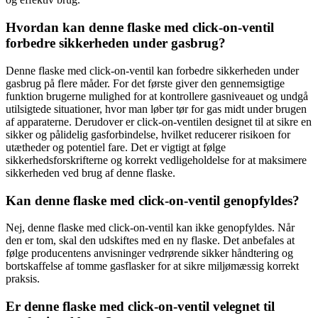
Hvordan kan denne flaske med click-on-ventil
forbedre sikkerheden under gasbrug?
Denne flaske med click-on-ventil kan forbedre sikkerheden under
gasbrug på flere måder. For det første giver den gennemsigtige
funktion brugerne mulighed for at kontrollere gasniveauet og undgå
utilsigtede situationer, hvor man løber tør for gas midt under brugen
af apparaterne. Derudover er click-on-ventilen designet til at sikre en
sikker og pålidelig gasforbindelse, hvilket reducerer risikoen for
utætheder og potentiel fare. Det er vigtigt at følge
sikkerhedsforskrifterne og korrekt vedligeholdelse for at maksimere
sikkerheden ved brug af denne flaske.
Kan denne flaske med click-on-ventil genopfyldes?
Nej, denne flaske med click-on-ventil kan ikke genopfyldes. Når
den er tom, skal den udskiftes med en ny flaske. Det anbefales at
følge producentens anvisninger vedrørende sikker håndtering og
bortskaffelse af tomme gasflasker for at sikre miljømæssig korrekt
praksis.
Er denne flaske med click-on-ventil velegnet til