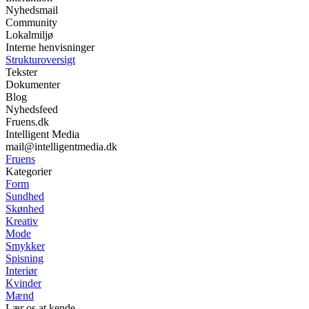
Nyhedsmail
Community
Lokalmiljø
Interne henvisninger
Strukturoversigt
Tekster
Dokumenter
Blog
Nyhedsfeed
Fruens.dk
Intelligent Media
mail@intelligentmedia.dk
Fruens
Kategorier
Form
Sundhed
Skønhed
Kreativ
Mode
Smykker
Spisning
Interiør
Kvinder
Mænd
Lær os at kende