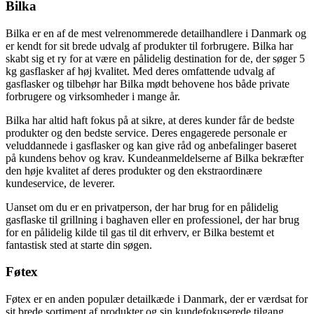
Bilka
Bilka er en af ​​de mest velrenommerede detailhandlere i Danmark og
er kendt for sit brede udvalg af produkter til forbrugere. Bilka har
skabt sig et ry for at være en pålidelig destination for de, der søger 5
kg gasflasker af høj kvalitet. Med deres omfattende udvalg af
gasflasker og tilbehør har Bilka mødt behovene hos både private
forbrugere og virksomheder i mange år.
Bilka har altid haft fokus på at sikre, at deres kunder får de bedste
produkter og den bedste service. Deres engagerede personale er
veluddannede i gasflasker og kan give råd og anbefalinger baseret
på kundens behov og krav. Kundeanmeldelserne af Bilka bekræfter
den høje kvalitet af deres produkter og den ekstraordinære
kundeservice, de leverer.
Uanset om du er en privatperson, der har brug for en pålidelig
gasflaske til grillning i baghaven eller en professionel, der har brug
for en pålidelig kilde til gas til dit erhverv, er Bilka bestemt et
fantastisk sted at starte din søgen.
Føtex
Føtex er en anden populær detailkæde i Danmark, der er værdsat for
sit brede sortiment af produkter og sin kundefokuserede tilgang.