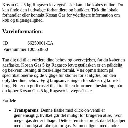
Kosan Gas 5 kg Ragasco letvægtsflaske kan ikke købes online. Du
kan finde den i udvalgte forhandlere og butikker. Tjek din lokale
forhandler eller kontakt Kosan Gas for yderligere information om
køb og tilgængelighed.
Vareinformation:
ID
66250001-EA
Varenummer
100553860
Tag dig tid til at vurdere dine behov og overvejelser, før du køber en
gasflaske. Kosan Gas 5 kg Ragasco letvægtsflasken er en pålidelig
og bekvem løsning til forskellige formål. Vær opmærksom på
specifikationerne og de vigtige funktioner for at afgøre, om den
opfylder dine behov. Følg brugsanvisningen for sikker og korrekt
brug. Nu er du godt rustet til at træffe en informeret beslutning, når
du køber Kosan Gas 5 kg Ragasco letvægtsflaske.
Fordele
Transparens
: Denne flaske med click-on-ventil er
gennemsigtig, hvilket gør det muligt for brugeren at se, hvor
meget gas der er tilbage. Dette er en stor fordel, da det hjælper
med at undgå at løbe tør for gas. Sammenlignet med andre