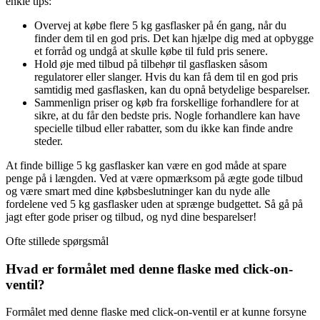
enkle tips:
Overvej at købe flere 5 kg gasflasker på én gang, når du
finder dem til en god pris. Det kan hjælpe dig med at opbygge
et forråd og undgå at skulle købe til fuld pris senere.
Hold øje med tilbud på tilbehør til gasflasken såsom
regulatorer eller slanger. Hvis du kan få dem til en god pris
samtidig med gasflasken, kan du opnå betydelige besparelser.
Sammenlign priser og køb fra forskellige forhandlere for at
sikre, at du får den bedste pris. Nogle forhandlere kan have
specielle tilbud eller rabatter, som du ikke kan finde andre
steder.
At finde billige 5 kg gasflasker kan være en god måde at spare
penge på i længden. Ved at være opmærksom på ægte gode tilbud
og være smart med dine købsbeslutninger kan du nyde alle
fordelene ved 5 kg gasflasker uden at sprænge budgettet. Så gå på
jagt efter gode priser og tilbud, og nyd dine besparelser!
Ofte stillede spørgsmål
Hvad er formålet med denne flaske med click-on-
ventil?
Formålet med denne flaske med click-on-ventil er at kunne forsyne