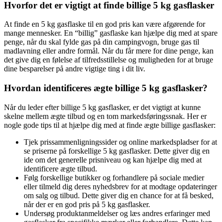
Hvorfor det er vigtigt at finde billige 5 kg gasflasker
At finde en 5 kg gasflaske til en god pris kan være afgørende for
mange mennesker. En “billig” gasflaske kan hjælpe dig med at spare
penge, når du skal fylde gas på din campingvogn, bruge gas til
madlavning eller andre formål. Når du får mere for dine penge, kan
det give dig en følelse af tilfredsstillelse og muligheden for at bruge
dine besparelser på andre vigtige ting i dit liv.
Hvordan identificeres ægte billige 5 kg gasflasker?
Når du leder efter billige 5 kg gasflasker, er det vigtigt at kunne
skelne mellem ægte tilbud og en tom markedsføringssnak. Her er
nogle gode tips til at hjælpe dig med at finde ægte billige gasflasker:
Tjek prissammenligningssider og online markedspladser for at
se priserne på forskellige 5 kg gasflasker. Dette giver dig en
ide om det generelle prisniveau og kan hjælpe dig med at
identificere ægte tilbud.
Følg forskellige butikker og forhandlere på sociale medier
eller tilmeld dig deres nyhedsbrev for at modtage opdateringer
om salg og tilbud. Dette giver dig en chance for at få besked,
når der er en god pris på 5 kg gasflasker.
Undersøg produktanmeldelser og læs andres erfaringer med