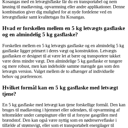
Kosangas med en letvægtsflaske får du en transportabel og nem
løsning til madlavning, opvarmning eller andre applikationer. Denne
kombination giver dig mulighed for at nyde fordelene ved en
letvægtsflaske samt kvalitetsgas fra Kosangas.
Hvad er forskellen mellem en 5 kg letvægts gasflaske
og en almindelig 5 kg gasflaske?
Forskellen mellem en 5 kg letvægts gasflaske og en almindelig 5 kg
gasflaske ligger primært i deres vægt og konstruktion. Letvægts
gasflasken er designet til at være let at bære og transportere takket
være dens mindre vægt. Den almindelige 5 kg gasflaske er tungere
og mere robust, men kan indeholde samme mængde gas som den
letvægts version. Valget mellem de to afhænger af individuelle
behov og præferencer.
Hvilket formål kan en 5 kg gasflaske med letvægt
tjene?
En 5 kg gasflaske med letvægt kan tjene forskellige formål. Den kan
bruges til madlavning i hjemmet eller udendørs, til opvarmning af
teltområder under campingture eller til at forsyne gasgrillen med
brændstof. Den kan også være nyttig som en nødreserveflaske i
tilfælde af strømsvigt, eller som et transportabelt energilager til