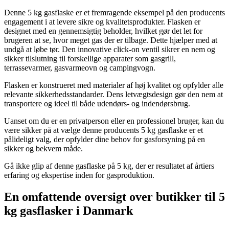
Denne 5 kg gasflaske er et fremragende eksempel på den producents
engagement i at levere sikre og kvalitetsprodukter. Flasken er
designet med en gennemsigtig beholder, hvilket gør det let for
brugeren at se, hvor meget gas der er tilbage. Dette hjælper med at
undgå at løbe tør. Den innovative click-on ventil sikrer en nem og
sikker tilslutning til forskellige apparater som gasgrill,
terrassevarmer, gasvarmeovn og campingvogn.
Flasken er konstrueret med materialer af høj kvalitet og opfylder alle
relevante sikkerhedsstandarder. Dens letvægtsdesign gør den nem at
transportere og ideel til både udendørs- og indendørsbrug.
Uanset om du er en privatperson eller en professionel bruger, kan du
være sikker på at vælge denne producents 5 kg gasflaske er et
pålideligt valg, der opfylder dine behov for gasforsyning på en
sikker og bekvem måde.
Gå ikke glip af denne gasflaske på 5 kg, der er resultatet af årtiers
erfaring og ekspertise inden for gasproduktion.
En omfattende oversigt over butikker til 5
kg gasflasker i Danmark