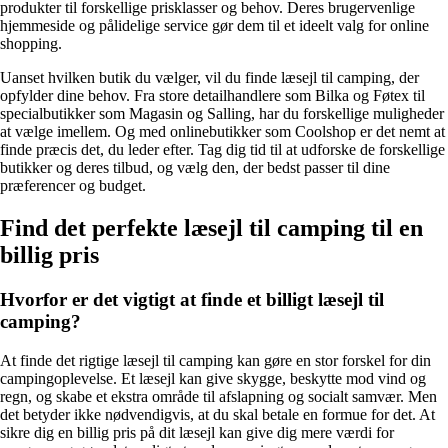
produkter til forskellige prisklasser og behov. Deres brugervenlige
hjemmeside og pålidelige service gør dem til et ideelt valg for online
shopping.
Uanset hvilken butik du vælger, vil du finde læsejl til camping, der
opfylder dine behov. Fra store detailhandlere som Bilka og Føtex til
specialbutikker som Magasin og Salling, har du forskellige muligheder
at vælge imellem. Og med onlinebutikker som Coolshop er det nemt at
finde præcis det, du leder efter. Tag dig tid til at udforske de forskellige
butikker og deres tilbud, og vælg den, der bedst passer til dine
præferencer og budget.
Find det perfekte læsejl til camping til en
billig pris
Hvorfor er det vigtigt at finde et billigt læsejl til
camping?
At finde det rigtige læsejl til camping kan gøre en stor forskel for din
campingoplevelse. Et læsejl kan give skygge, beskytte mod vind og
regn, og skabe et ekstra område til afslapning og socialt samvær. Men
det betyder ikke nødvendigvis, at du skal betale en formue for det. At
sikre dig en billig pris på dit læsejl kan give dig mere værdi for