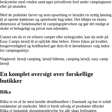
beskyttelse mod vinden samt øger privatlivets fred under campingturen
eller på stranden.
Med de praktiske farver og nem opsætning er læsejlet en nyttig løsning
til at oprette køkkener og spiseborde bag teltet. Det tilføjer en ekstra
dimension af funktionalitet til campingoplevelsen og gør det muligt at
skabe et behageligt og privat rum udendørs.
Uanset om du er en erfaren camper eller nybegynder, kan du stole på
Easy Camps læsejl til at opfylde dine behov. Deres fokus på kvalitet,
brugervenlighed og holdbarhed gør dem til et førsteklasses valg inden
for campingudstyr.
Nøgleord: læsejl camping, læsejl biltema, camping læsejl, easy camp
læsejl
En komplet oversigt over forskellige
butikker
Bilka
Bilka er en af de mest kendte detailhandlere i Danmark og har et solidt
omdømme på markedet. Med et bredt udvalg af produkter tilbyder
Bilka et fantastisk shoppingoplevelse for alle slags forbrugere.