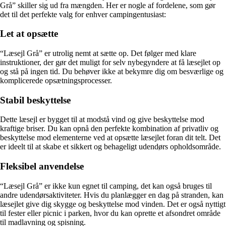
Grå” skiller sig ud fra mængden. Her er nogle af fordelene, som gør
det til det perfekte valg for enhver campingentusiast:
Let at opsætte
“Læsejl Grå” er utrolig nemt at sætte op. Det følger med klare
instruktioner, der gør det muligt for selv nybegyndere at få læsejlet op
og stå på ingen tid. Du behøver ikke at bekymre dig om besværlige og
komplicerede opsætningsprocesser.
Stabil beskyttelse
Dette læsejl er bygget til at modstå vind og give beskyttelse mod
kraftige briser. Du kan opnå den perfekte kombination af privatliv og
beskyttelse mod elementerne ved at opsætte læsejlet foran dit telt. Det
er ideelt til at skabe et sikkert og behageligt udendørs opholdsområde.
Fleksibel anvendelse
“Læsejl Grå” er ikke kun egnet til camping, det kan også bruges til
andre udendørsaktiviteter. Hvis du planlægger en dag på stranden, kan
læsejlet give dig skygge og beskyttelse mod vinden. Det er også nyttigt
til fester eller picnic i parken, hvor du kan oprette et afsondret område
til madlavning og spisning.