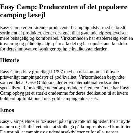
Easy Camp: Producenten af det populære
camping læsejl
Easy Camp er en førende producent af campingudstyr med et bredt
sortiment af produkter, der er designet til at gøre udendørsoplevelsen
mere behagelig og komfortabel. Virksomheden har etableret sig som en
troværdig og pålidelig aktør på markedet og har opnået anerkendelse
for deres innovative løsninger og høje kvalitetsstandarder.
Historie
Easy Camp blev grundlagt i 1997 med en mission om at tilbyde
prisvenligt campingudstyr af god kvalitet. Virksomheden begyndte
som en del af Oase Outdoors, der er en international virksomhed
specialiseret i forskellige udendørsprodukter. Gennem årene har Easy
Camp opbygget et stærkt omdømme for deres dedikation til at levere
holdbart og funktionelt udstyr til campingentusiaster.
Etnos
Easy Camps etnos er fokuseret på at give folk muligheden for at nyde
naturen og friluftslivet uden at skulle gå på kompromis med komforten.
De tror på, at camping og udendørsaktiviteter er for alle, uanset