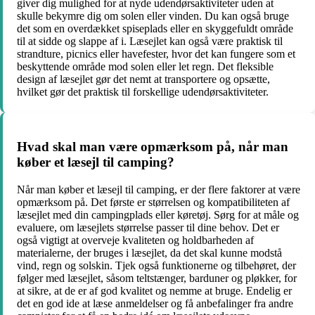
giver dig mulighed for at nyde udendørsaktiviteter uden at
skulle bekymre dig om solen eller vinden. Du kan også bruge
det som en overdækket spiseplads eller en skyggefuldt område
til at sidde og slappe af i. Læsejlet kan også være praktisk til
strandture, picnics eller havefester, hvor det kan fungere som et
beskyttende område mod solen eller let regn. Det fleksible
design af læsejlet gør det nemt at transportere og opsætte,
hvilket gør det praktisk til forskellige udendørsaktiviteter.
Hvad skal man være opmærksom på, når man
køber et læsejl til camping?
Når man køber et læsejl til camping, er der flere faktorer at være
opmærksom på. Det første er størrelsen og kompatibiliteten af
læsejlet med din campingplads eller køretøj. Sørg for at måle og
evaluere, om læsejlets størrelse passer til dine behov. Det er
også vigtigt at overveje kvaliteten og holdbarheden af
materialerne, der bruges i læsejlet, da det skal kunne modstå
vind, regn og solskin. Tjek også funktionerne og tilbehøret, der
følger med læsejlet, såsom teltstænger, barduner og pløkker, for
at sikre, at de er af god kvalitet og nemme at bruge. Endelig er
det en god ide at læse anmeldelser og få anbefalinger fra andre