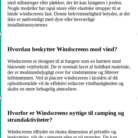
med stålstænger eller pløkker, der let kan fastgøres i jorden.
Nogle modeller har også snore eller elastiske stropper til at
binde windscreens fast. Denne bekvemmelighed betyder, at det
ikke er nødvendigt med dyre eller besværlige
installationssystemer.
Hvordan beskytter Windscreens mod vind?
Windscreens er designet til at fungere som en barriere mod
blæsende vejrforhold. De er normalt lavet af holdbart materiale,
der er modstandsdygtigt over for vindstrømme og filtrerer
luftstrømmen. Ved at placere windscreens i læsiden af ​​dit
opholdsområde vil de effektivt reducere vindhastigheden og
skabe en mere behagelig atmosfære.
Hvorfor er Windscreens nyttige til camping og
strandaktiviteter?
Windscreens tilbyder en ekstra dimension af privatliv og
beskyttelse, når du camperer eller er på stranden. De kan