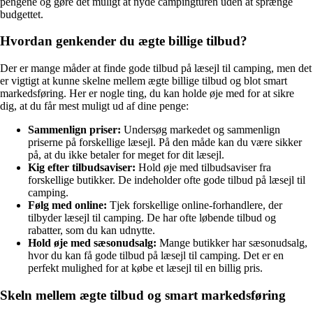
pengene og gøre det muligt at nyde campingturen uden at sprænge
budgettet.
Hvordan genkender du ægte billige tilbud?
Der er mange måder at finde gode tilbud på læsejl til camping, men det
er vigtigt at kunne skelne mellem ægte billige tilbud og blot smart
markedsføring. Her er nogle ting, du kan holde øje med for at sikre
dig, at du får mest muligt ud af dine penge:
Sammenlign priser:
Undersøg markedet og sammenlign
priserne på forskellige læsejl. På den måde kan du være sikker
på, at du ikke betaler for meget for dit læsejl.
Kig efter tilbudsaviser:
Hold øje med tilbudsaviser fra
forskellige butikker. De indeholder ofte gode tilbud på læsejl til
camping.
Følg med online:
Tjek forskellige online-forhandlere, der
tilbyder læsejl til camping. De har ofte løbende tilbud og
rabatter, som du kan udnytte.
Hold øje med sæsonudsalg:
Mange butikker har sæsonudsalg,
hvor du kan få gode tilbud på læsejl til camping. Det er en
perfekt mulighed for at købe et læsejl til en billig pris.
Skeln mellem ægte tilbud og smart markedsføring