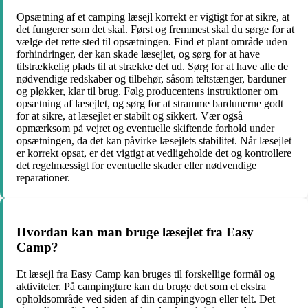
Opsætning af et camping læsejl korrekt er vigtigt for at sikre, at
det fungerer som det skal. Først og fremmest skal du sørge for at
vælge det rette sted til opsætningen. Find et plant område uden
forhindringer, der kan skade læsejlet, og sørg for at have
tilstrækkelig plads til at strække det ud. Sørg for at have alle de
nødvendige redskaber og tilbehør, såsom teltstænger, barduner
og pløkker, klar til brug. Følg producentens instruktioner om
opsætning af læsejlet, og sørg for at stramme bardunerne godt
for at sikre, at læsejlet er stabilt og sikkert. Vær også
opmærksom på vejret og eventuelle skiftende forhold under
opsætningen, da det kan påvirke læsejlets stabilitet. Når læsejlet
er korrekt opsat, er det vigtigt at vedligeholde det og kontrollere
det regelmæssigt for eventuelle skader eller nødvendige
reparationer.
Hvordan kan man bruge læsejlet fra Easy
Camp?
Et læsejl fra Easy Camp kan bruges til forskellige formål og
aktiviteter. På campingture kan du bruge det som et ekstra
opholdsområde ved siden af din campingvogn eller telt. Det