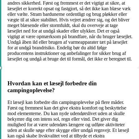
andres sikkerhed. Først og fremmest er det vigtigt at sikre, at
læsejlet er korrekt opsat og fastgjort, så det ikke kan blæse væk
eller vælte. Stram bardunerne ordentligt og brug pløkker eller
vægte til at sikre stabilitet. Hvis vejret ændrer sig, og det bliver
meget blæsende eller stormfuldt, skal du overveje at tage
læsejlet ned for at undgå skader eller ulykker. Det er også
vigtigt at være opmærksom på brandfare, når du bruger læsejlet.
Undgå åben ild eller brugen af varmeapparater tæt på læsejlet
for at undgå brandrisiko. Endelig bør du altid følge
producentens instruktioner og anbefalinger for sikker brug af
læsejlet og undgå at bruge det til formål, det ikke er beregnet til.
Hvordan kan et læsejl forbedre din
campingoplevelse?
Et læsejl kan forbedre din campingoplevelse på flere måder.
Først og fremmest kan det give ekstra komfort og beskyttelse
mod elementerne. Du kan nyde udendørslivet uden at skulle
bekymre dig om intens sol, regn eller vind. Det giver dig
mulighed for at være udendørs længere og udføre aktiviteter
uden at skulle søge efter skygge eller undgå regnvejr. Et læsejl
kan også skabe livskvalitet ved at tilbyde et ekstra