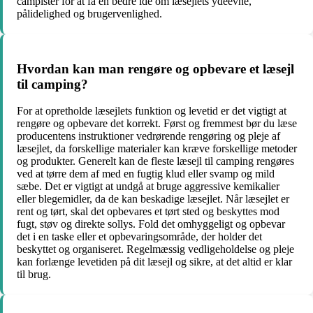
campister for at få en bedre idé om læsejlets ydeevne,
pålidelighed og brugervenlighed.
Hvordan kan man rengøre og opbevare et læsejl
til camping?
For at opretholde læsejlets funktion og levetid er det vigtigt at
rengøre og opbevare det korrekt. Først og fremmest bør du læse
producentens instruktioner vedrørende rengøring og pleje af
læsejlet, da forskellige materialer kan kræve forskellige metoder
og produkter. Generelt kan de fleste læsejl til camping rengøres
ved at tørre dem af med en fugtig klud eller svamp og mild
sæbe. Det er vigtigt at undgå at bruge aggressive kemikalier
eller blegemidler, da de kan beskadige læsejlet. Når læsejlet er
rent og tørt, skal det opbevares et tørt sted og beskyttes mod
fugt, støv og direkte sollys. Fold det omhyggeligt og opbevar
det i en taske eller et opbevaringsområde, der holder det
beskyttet og organiseret. Regelmæssig vedligeholdelse og pleje
kan forlænge levetiden på dit læsejl og sikre, at det altid er klar
til brug.