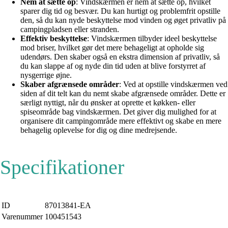
Nem at sætte op
: Vindskærmen er nem at sætte op, hvilket
sparer dig tid og besvær. Du kan hurtigt og problemfrit opstille
den, så du kan nyde beskyttelse mod vinden og øget privatliv på
campingpladsen eller stranden.
Effektiv beskyttelse
: Vindskærmen tilbyder ideel beskyttelse
mod briser, hvilket gør det mere behageligt at opholde sig
udendørs. Den skaber også en ekstra dimension af privatliv, så
du kan slappe af og nyde din tid uden at blive forstyrret af
nysgerrige øjne.
Skaber afgrænsede områder
: Ved at opstille vindskærmen ved
siden af dit telt kan du nemt skabe afgrænsede områder. Dette er
særligt nyttigt, når du ønsker at oprette et køkken- eller
spiseområde bag vindskærmen. Det giver dig mulighed for at
organisere dit campingområde mere effektivt og skabe en mere
behagelig oplevelse for dig og dine medrejsende.
Specifikationer
ID
87013841-EA
Varenummer
100451543