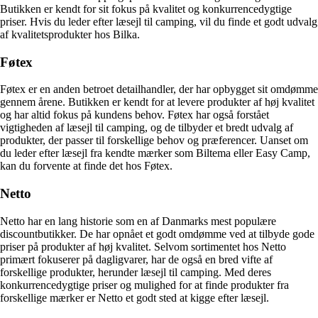
Butikken er kendt for sit fokus på kvalitet og konkurrencedygtige
priser. Hvis du leder efter læsejl til camping, vil du finde et godt udvalg
af kvalitetsprodukter hos Bilka.
Føtex
Føtex er en anden betroet detailhandler, der har opbygget sit omdømme
gennem årene. Butikken er kendt for at levere produkter af høj kvalitet
og har altid fokus på kundens behov. Føtex har også forstået
vigtigheden af læsejl til camping, og de tilbyder et bredt udvalg af
produkter, der passer til forskellige behov og præferencer. Uanset om
du leder efter læsejl fra kendte mærker som Biltema eller Easy Camp,
kan du forvente at finde det hos Føtex.
Netto
Netto har en lang historie som en af Danmarks mest populære
discountbutikker. De har opnået et godt omdømme ved at tilbyde gode
priser på produkter af høj kvalitet. Selvom sortimentet hos Netto
primært fokuserer på dagligvarer, har de også en bred vifte af
forskellige produkter, herunder læsejl til camping. Med deres
konkurrencedygtige priser og mulighed for at finde produkter fra
forskellige mærker er Netto et godt sted at kigge efter læsejl.