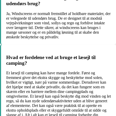
udendørs brug?
Ja, Windscreens er normalt fremstillet af holdbare materialer, der
er velegnede til udendørs brug. De er designet til at modstå
vejrpåvirkninger som vind, sollys og regn og forblive intakte
over længere tid. Dette sikrer, at windscreens kan bruges i
mange sæsoner og er en pålidelig løsning til at skabe den
ønskede beskyttelse og privatliv.
Hvad er fordelene ved at bruge et læsejl til
camping?
Et læsejl til camping kan have mange fordele. Først og
fremmest giver det ekstra skygge og beskyttelse mod solen,
hvilket er vigtigt, især på varme sommerdage. Derudover kan
det hjælpe med at skabe privatliv, da det kan fungere som en
skærm eller en barriere mellem dine campingplads og
omgivelserne. Et læsejl kan også beskytte dig mod vinden og let
regn, så du kan nyde udendørsaktiviteter uden at blive generet
af elementerne. Det kan også være praktisk til at oprette en
ekstra opholdsplads eller et skyggefuldt område til at sidde og
slappe af i. Alt i alt kan et læsejl til camping forbedre din