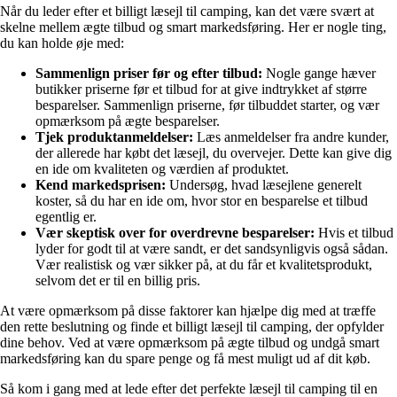
Når du leder efter et billigt læsejl til camping, kan det være svært at
skelne mellem ægte tilbud og smart markedsføring. Her er nogle ting,
du kan holde øje med:
Sammenlign priser før og efter tilbud:
Nogle gange hæver
butikker priserne før et tilbud for at give indtrykket af større
besparelser. Sammenlign priserne, før tilbuddet starter, og vær
opmærksom på ægte besparelser.
Tjek produktanmeldelser:
Læs anmeldelser fra andre kunder,
der allerede har købt det læsejl, du overvejer. Dette kan give dig
en ide om kvaliteten og værdien af produktet.
Kend markedsprisen:
Undersøg, hvad læsejlene generelt
koster, så du har en ide om, hvor stor en besparelse et tilbud
egentlig er.
Vær skeptisk over for overdrevne besparelser:
Hvis et tilbud
lyder for godt til at være sandt, er det sandsynligvis også sådan.
Vær realistisk og vær sikker på, at du får et kvalitetsprodukt,
selvom det er til en billig pris.
At være opmærksom på disse faktorer kan hjælpe dig med at træffe
den rette beslutning og finde et billigt læsejl til camping, der opfylder
dine behov. Ved at være opmærksom på ægte tilbud og undgå smart
markedsføring kan du spare penge og få mest muligt ud af dit køb.
Så kom i gang med at lede efter det perfekte læsejl til camping til en