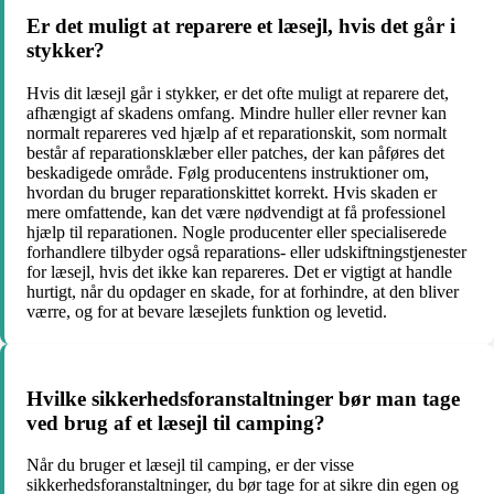
Er det muligt at reparere et læsejl, hvis det går i
stykker?
Hvis dit læsejl går i stykker, er det ofte muligt at reparere det,
afhængigt af skadens omfang. Mindre huller eller revner kan
normalt repareres ved hjælp af et reparationskit, som normalt
består af reparationsklæber eller patches, der kan påføres det
beskadigede område. Følg producentens instruktioner om,
hvordan du bruger reparationskittet korrekt. Hvis skaden er
mere omfattende, kan det være nødvendigt at få professionel
hjælp til reparationen. Nogle producenter eller specialiserede
forhandlere tilbyder også reparations- eller udskiftningstjenester
for læsejl, hvis det ikke kan repareres. Det er vigtigt at handle
hurtigt, når du opdager en skade, for at forhindre, at den bliver
værre, og for at bevare læsejlets funktion og levetid.
Hvilke sikkerhedsforanstaltninger bør man tage
ved brug af et læsejl til camping?
Når du bruger et læsejl til camping, er der visse
sikkerhedsforanstaltninger, du bør tage for at sikre din egen og