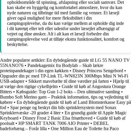
opholdsområde til spisning, afslapning eller socialt samvær. Det
kan skabe en hyggelig og komfortabel atmosfære, hvor du kan
nyde naturen og tilbringe tid med familie og venner. Et læsejl
giver også mulighed for mere fleksibilitet i din
campingoplevelse, da du kan vælge mellem at opholde dig inde
i dit køretøj eller telt eller udenfor under læsejlet afhængigt af
vejret og dine ønsker. Alt i alt kan et læsejl forbedre din
campingoplevelse ved at tilføje ekstra funktionalitet, komfort og
beskyttelse.
Andre populære artikler:
En dybdegående guide til LG 55 NANO TV
55NANO76
•
Pandekagemix fra Bodylab – Skab lækre
proteinpandekager i din egen køkken
•
Disney Princess Sengebord
•
Opgrader din pc med TP-Link TL-WN823N 300Mbps Mini N Wi-Fi
USB-adapter
•
Sikkert mavebælte til dine værdier på farten
•
Hjælp til
at vælge den rigtige cykelhjelm
•
Guide til køb af Angostura Orange
Bitters
•
Købsguide: Top Gun 1-2 boks – Den ultimative samling
•
Bumbo Soft Merino garn – Praktisk information, tips og vejledning til
købere
•
En dybdegående guide til køb af Land Blomsterkasse Easy på
fod
•
Spar penge og beskyt din bils sprinklersystem med Sonax
Sprinklervæske -20 grader 4 liter
•
En grundig guide til Apple Magic
Keyboard
•
Disney Frost 2 Basic Elsa frisørhoved
•
Guide til køb af
poolsalt
•
HP SMART TANK 7006 AIO Printer
•
DEBEL
badeforhæng – Forår lilla
•
One Million Eau de Toilette fra Paco