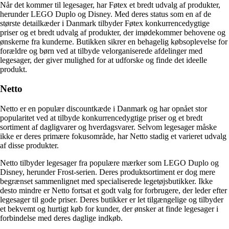
Når det kommer til legesager, har Føtex et bredt udvalg af produkter,
herunder LEGO Duplo og Disney. Med deres status som en af de
største detailkæder i Danmark tilbyder Føtex konkurrencedygtige
priser og et bredt udvalg af produkter, der imødekommer behovene og
ønskerne fra kunderne. Butikken sikrer en behagelig købsoplevelse for
forældre og børn ved at tilbyde velorganiserede afdelinger med
legesager, der giver mulighed for at udforske og finde det ideelle
produkt.
Netto
Netto er en populær discountkæde i Danmark og har opnået stor
popularitet ved at tilbyde konkurrencedygtige priser og et bredt
sortiment af dagligvarer og hverdagsvarer. Selvom legesager måske
ikke er deres primære fokusområde, har Netto stadig et varieret udvalg
af disse produkter.
Netto tilbyder legesager fra populære mærker som LEGO Duplo og
Disney, herunder Frost-serien. Deres produktsortiment er dog mere
begrænset sammenlignet med specialiserede legetøjsbutikker. Ikke
desto mindre er Netto fortsat et godt valg for forbrugere, der leder efter
legesager til gode priser. Deres butikker er let tilgængelige og tilbyder
et bekvemt og hurtigt køb for kunder, der ønsker at finde legesager i
forbindelse med deres daglige indkøb.