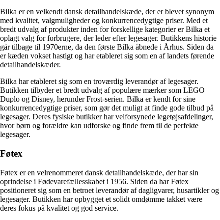
Bilka er en velkendt dansk detailhandelskæde, der er blevet synonym
med kvalitet, valgmuligheder og konkurrencedygtige priser. Med et
bredt udvalg af produkter inden for forskellige kategorier er Bilka et
oplagt valg for forbrugere, der leder efter legesager. Butikkens historie
går tilbage til 1970erne, da den første Bilka åbnede i Århus. Siden da
er kæden vokset hastigt og har etableret sig som en af landets førende
detailhandelskæder.
Bilka har etableret sig som en troværdig leverandør af legesager.
Butikken tilbyder et bredt udvalg af populære mærker som LEGO
Duplo og Disney, herunder Frost-serien. Bilka er kendt for sine
konkurrencedygtige priser, som gør det muligt at finde gode tilbud på
legesager. Deres fysiske butikker har velforsynede legetøjsafdelinger,
hvor børn og forældre kan udforske og finde frem til de perfekte
legesager.
Føtex
Føtex er en velrenommeret dansk detailhandelskæde, der har sin
oprindelse i Fødevarefællesskabet i 1956. Siden da har Føtex
positioneret sig som en betroet leverandør af dagligvarer, husartikler og
legesager. Butikken har opbygget et solidt omdømme takket være
deres fokus på kvalitet og god service.