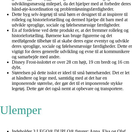
udviklingsmæssig milepæl, da det hjælper med at forbedre deres
hånd-øje-koordination og problemløsningsfærdigheder.
Dette byg selv-legetøj til små børn er designet til at inspirere til
rolleleg og historiefortælling og dermed hjælpe dit barn med at
udvikle sproglige, sociale og følelsesmæssige færdigheder.
En af fordelene ved dette produkt er, at det fremmer rolleleg og
historiefortælling. Børnene kan bruge figurerne og det
medfølgende tilbehør til at skabe deres egne eventyr og udvikle
deres sproglige, sociale og følelsesmæssige færdigheder. Dette er
vigtigt for deres generelle udvikling og evne til at kommunikere
og samarbejde med andre.
Disney Frost-isslottet er over 28 cm højt, 19 cm bredt og 16 cm
dybt.
Størrelsen på dette isslot er ideel til små børnehænder. Det er let
at håndtere og lege med, samtidig med at det har en
imponerende størrelse, der gør det til et imponerende stykke
legetøj. Dette gør det også nemt at opbevare og transportere.
Ulemper
Indeholder 3 LEGO® DUPLO® figurer: Anna, Elsa og Olaf.