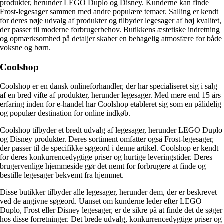
produkter, herunder LEGO Duplo og Disney. Kunderne kan finde
Frost-legesager sammen med andre populære temaer. Salling er kendt
for deres nøje udvalg af produkter og tilbyder legesager af høj kvalitet,
der passer til moderne forbrugerbehov. Butikkens æstetiske indretning
og opmærksomhed på detaljer skaber en behagelig atmosfære for både
voksne og børn.
Coolshop
Coolshop er en dansk onlineforhandler, der har specialiseret sig i salg
af en bred vifte af produkter, herunder legesager. Med mere end 15 års
erfaring inden for e-handel har Coolshop etableret sig som en pålidelig
og populær destination for online indkøb.
Coolshop tilbyder et bredt udvalg af legesager, herunder LEGO Duplo
og Disney produkter. Deres sortiment omfatter også Frost-legesager,
der passer til de specifikke søgeord i denne artikel. Coolshop er kendt
for deres konkurrencedygtige priser og hurtige leveringstider. Deres
brugervenlige hjemmeside gør det nemt for forbrugere at finde og
bestille legesager bekvemt fra hjemmet.
Disse butikker tilbyder alle legesager, herunder dem, der er beskrevet
ved de angivne søgeord. Uanset om kunderne leder efter LEGO
Duplo, Frost eller Disney legesager, er de sikre på at finde det de søger
hos disse forretninger. Det brede udvalg, konkurrencedygtige priser og