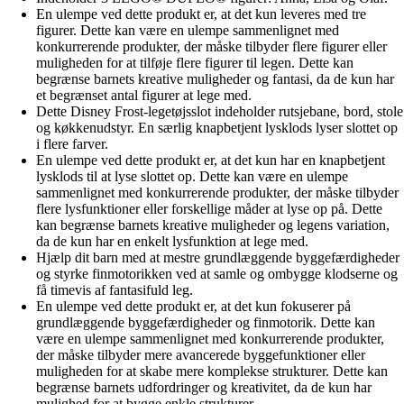
En ulempe ved dette produkt er, at det kun leveres med tre
figurer. Dette kan være en ulempe sammenlignet med
konkurrerende produkter, der måske tilbyder flere figurer eller
muligheden for at tilføje flere figurer til legen. Dette kan
begrænse barnets kreative muligheder og fantasi, da de kun har
et begrænset antal figurer at lege med.
Dette Disney Frost-legetøjsslot indeholder rutsjebane, bord, stole
og køkkenudstyr. En særlig knapbetjent lysklods lyser slottet op
i flere farver.
En ulempe ved dette produkt er, at det kun har en knapbetjent
lysklods til at lyse slottet op. Dette kan være en ulempe
sammenlignet med konkurrerende produkter, der måske tilbyder
flere lysfunktioner eller forskellige måder at lyse op på. Dette
kan begrænse barnets kreative muligheder og legens variation,
da de kun har en enkelt lysfunktion at lege med.
Hjælp dit barn med at mestre grundlæggende byggefærdigheder
og styrke finmotorikken ved at samle og ombygge klodserne og
få timevis af fantasifuld leg.
En ulempe ved dette produkt er, at det kun fokuserer på
grundlæggende byggefærdigheder og finmotorik. Dette kan
være en ulempe sammenlignet med konkurrerende produkter,
der måske tilbyder mere avancerede byggefunktioner eller
muligheden for at skabe mere komplekse strukturer. Dette kan
begrænse barnets udfordringer og kreativitet, da de kun har
mulighed for at bygge enkle strukturer.