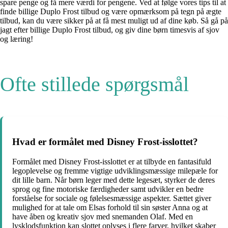
spare penge og få mere værdi for pengene. Ved at følge vores tips til at
finde billige Duplo Frost tilbud og være opmærksom på tegn på ægte
tilbud, kan du være sikker på at få mest muligt ud af dine køb. Så gå på
jagt efter billige Duplo Frost tilbud, og giv dine børn timesvis af sjov
og læring!
Ofte stillede spørgsmål
Hvad er formålet med Disney Frost-isslottet?
Formålet med Disney Frost-isslottet er at tilbyde en fantasifuld
legoplevelse og fremme vigtige udviklingsmæssige milepæle for
dit lille barn. Når børn leger med dette legesæt, styrker de deres
sprog og fine motoriske færdigheder samt udvikler en bedre
forståelse for sociale og følelsesmæssige aspekter. Sættet giver
mulighed for at tale om Elsas forhold til sin søster Anna og at
have åben og kreativ sjov med snemanden Olaf. Med en
lysklodsfunktion kan slottet oplyses i flere farver, hvilket skaber