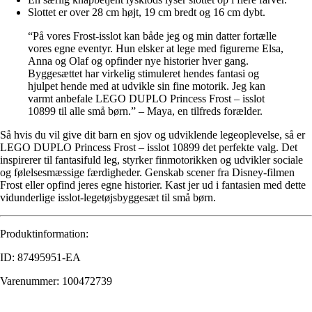
Slottet er over 28 cm højt, 19 cm bredt og 16 cm dybt.
“På vores Frost-isslot kan både jeg og min datter fortælle
vores egne eventyr. Hun elsker at lege med figurerne Elsa,
Anna og Olaf og opfinder nye historier hver gang.
Byggesættet har virkelig stimuleret hendes fantasi og
hjulpet hende med at udvikle sin fine motorik. Jeg kan
varmt anbefale LEGO DUPLO Princess Frost – isslot
10899 til alle små børn.” – Maya, en tilfreds forælder.
Så hvis du vil give dit barn en sjov og udviklende legeoplevelse, så er
LEGO DUPLO Princess Frost – isslot 10899 det perfekte valg. Det
inspirerer til fantasifuld leg, styrker finmotorikken og udvikler sociale
og følelsesmæssige færdigheder. Genskab scener fra Disney-filmen
Frost eller opfind jeres egne historier. Kast jer ud i fantasien med dette
vidunderlige isslot-legetøjsbyggesæt til små børn.
Produktinformation:
ID: 87495951-EA
Varenummer: 100472739