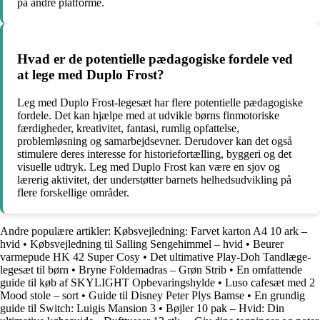
på andre platforme.
Hvad er de potentielle pædagogiske fordele ved
at lege med Duplo Frost?
Leg med Duplo Frost-legesæt har flere potentielle pædagogiske
fordele. Det kan hjælpe med at udvikle børns finmotoriske
færdigheder, kreativitet, fantasi, rumlig opfattelse,
problemløsning og samarbejdsevner. Derudover kan det også
stimulere deres interesse for historiefortælling, byggeri og det
visuelle udtryk. Leg med Duplo Frost kan være en sjov og
lærerig aktivitet, der understøtter barnets helhedsudvikling på
flere forskellige områder.
Andre populære artikler:
Købsvejledning: Farvet karton A4 10 ark –
hvid
•
Købsvejledning til Salling Sengehimmel – hvid
•
Beurer
varmepude HK 42 Super Cosy
•
Det ultimative Play-Doh Tandlæge-
legesæt til børn
•
Bryne Foldemadras – Grøn Strib
•
En omfattende
guide til køb af SKYLIGHT Opbevaringshylde
•
Luso cafesæt med 2
Mood stole – sort
•
Guide til Disney Peter Plys Bamse
•
En grundig
guide til Switch: Luigis Mansion 3
•
Bøjler 10 pak – Hvid: Din