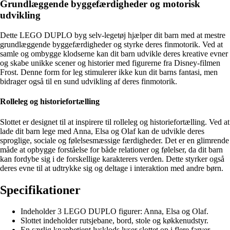
Grundlæggende byggefærdigheder og motorisk
udvikling
Dette LEGO DUPLO byg selv-legetøj hjælper dit barn med at mestre
grundlæggende byggefærdigheder og styrke deres finmotorik. Ved at
samle og ombygge klodserne kan dit barn udvikle deres kreative evner
og skabe unikke scener og historier med figurerne fra Disney-filmen
Frost. Denne form for leg stimulerer ikke kun dit barns fantasi, men
bidrager også til en sund udvikling af deres finmotorik.
Rolleleg og historiefortælling
Slottet er designet til at inspirere til rolleleg og historiefortælling. Ved at
lade dit barn lege med Anna, Elsa og Olaf kan de udvikle deres
sproglige, sociale og følelsesmæssige færdigheder. Det er en glimrende
måde at opbygge forståelse for både relationer og følelser, da dit barn
kan fordybe sig i de forskellige karakterers verden. Dette styrker også
deres evne til at udtrykke sig og deltage i interaktion med andre børn.
Specifikationer
Indeholder 3 LEGO DUPLO figurer: Anna, Elsa og Olaf.
Slottet indeholder rutsjebane, bord, stole og køkkenudstyr.
En særlig knapbetjent lysklods lyser slottet op i flere farver.