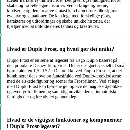
scener fra Disney-filmen Frost. Det giver også mulighed for at
skabe og fortælle egne historier. Ved at bruge figurerne,
klodserne og den kreative fantasi kan barnet forestille sig nye
eventyr og situationer. De kan lege med forskellige plots,
karakterer og udfordringer og skabe unikke historier, der
hjælper med at udfolde deres fantasi og kreativitet.
Hvad er Duplo Frost, og hvad gør det unikt?
Duplo Frost er en serie af legesæt fra Lego Duplo baseret på
den populære Disney-film, Frost. Det er designet specielt til små
børn i alderen 1,5 til 5 år. Det unikke ved Duplo Frost er, at det
kombinerer det sjove og fantasifulde ved Duplo-legoklodserne
med de elskede figurer og scener fra Frost-filmen. Ved at lege
med Duplo Frost kan børnene genopleve de magiske øjeblikke
og eventyr fra filmen og samtidig udvikle deres finmotoriske
færdigheder og kreativitet gennem leg.
Hvad er de vigtigste funktioner og komponenter
i Duplo Frost-legesæt?