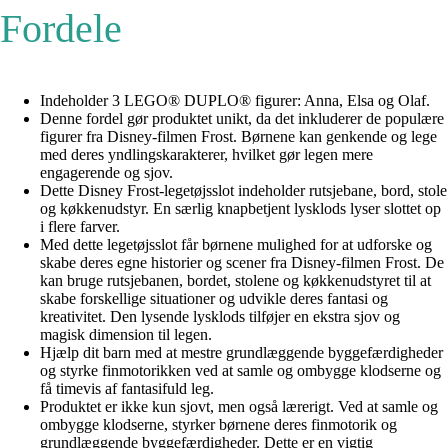
Fordele
Indeholder 3 LEGO® DUPLO® figurer: Anna, Elsa og Olaf.
Denne fordel gør produktet unikt, da det inkluderer de populære
figurer fra Disney-filmen Frost. Børnene kan genkende og lege
med deres yndlingskarakterer, hvilket gør legen mere
engagerende og sjov.
Dette Disney Frost-legetøjsslot indeholder rutsjebane, bord, stole
og køkkenudstyr. En særlig knapbetjent lysklods lyser slottet op
i flere farver.
Med dette legetøjsslot får børnene mulighed for at udforske og
skabe deres egne historier og scener fra Disney-filmen Frost. De
kan bruge rutsjebanen, bordet, stolene og køkkenudstyret til at
skabe forskellige situationer og udvikle deres fantasi og
kreativitet. Den lysende lysklods tilføjer en ekstra sjov og
magisk dimension til legen.
Hjælp dit barn med at mestre grundlæggende byggefærdigheder
og styrke finmotorikken ved at samle og ombygge klodserne og
få timevis af fantasifuld leg.
Produktet er ikke kun sjovt, men også lærerigt. Ved at samle og
ombygge klodserne, styrker børnene deres finmotorik og
grundlæggende byggefærdigheder. Dette er en vigtig