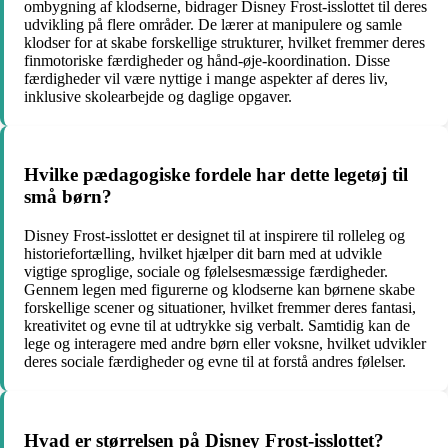
ombygning af klodserne, bidrager Disney Frost-isslottet til deres
udvikling på flere områder. De lærer at manipulere og samle
klodser for at skabe forskellige strukturer, hvilket fremmer deres
finmotoriske færdigheder og hånd-øje-koordination. Disse
færdigheder vil være nyttige i mange aspekter af deres liv,
inklusive skolearbejde og daglige opgaver.
Hvilke pædagogiske fordele har dette legetøj til
små børn?
Disney Frost-isslottet er designet til at inspirere til rolleleg og
historiefortælling, hvilket hjælper dit barn med at udvikle
vigtige sproglige, sociale og følelsesmæssige færdigheder.
Gennem legen med figurerne og klodserne kan børnene skabe
forskellige scener og situationer, hvilket fremmer deres fantasi,
kreativitet og evne til at udtrykke sig verbalt. Samtidig kan de
lege og interagere med andre børn eller voksne, hvilket udvikler
deres sociale færdigheder og evne til at forstå andres følelser.
Hvad er størrelsen på Disney Frost-isslottet?