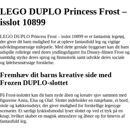
LEGO DUPLO Princess Frost –
isslot 10899
LEGO DUPLO Princess Frost – isslot 10899 er et fantastisk legetøj,
der giver dit barn mulighed for at opleve fantasifuld leg og vigtige
udviklingsmæssige milepæle. Med dette geniale byggesæt kan dit barn
udspille rollelege med deres yndlingsfigurer fra Disney-filmen Frost og
samtidig styrke deres sprog og finmotorik samt udvikle deres sociale
og følelsesmæssige forståelse.
Fremhæv dit barns kreative side med
Frozen DUPLO-slottet
På Frost-isslottet kan dit barn nyde åben og kreativ sjov sammen med
figurerne Anna, Elsa og Olaf. Slottet indeholder en rutsjebane, et bord,
stole og køkkenudstyr, der giver mulighed for forskellige legesyge
scenarier. Et særligt lysklodsmodul lyser slottet op ved et tryk på en
knap, hvilket skaber en magisk atmosfære og åbner op for timevis af
fantasifuld leg.