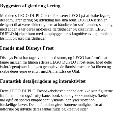
Byggesten af glæde og læring
Med deres LEGO DUPLO-serie fokuserer LEGO på at skabe legetøj,
der stimulerer læring og udvikling hos små børn. DUPLO-serien er
designet til at være sikker og nem at håndtere for små hænder, samtidig
med at den øger deres motoriske færdigheder og kreativitet. LEGO
DUPLO hjælper børn med at opbygge deres kognitive evner, problem
løsning og sprogfærdigheder.
I møde med Disneys Frost
Disneys Frost har taget verden med storm, og LEGO har formået at
fange magien fra filmen i deres LEGO DUPLO Frost-serie. Med dette
isslot-legetøjssæt kan børn genopleve de ikoniske scener fra filmen og
skabe deres egne eventyr med Anna, Elsa og Olaf.
Fantastisk detaljerigdom og interaktivitet
Dette LEGO DUPLO Frost-skabelsesæt indeholder ikke kun figurerne
fra filmen, men også rutsjebane, bord, stole og køkkenudstyr. Sættet
har også en speciel knapbetjent lysklods, der lyser slottet op i
forskellige farver. Denne funktion giver børnene mulighed for at
udforske og udvikle deres fantasifulde og kreative sider.