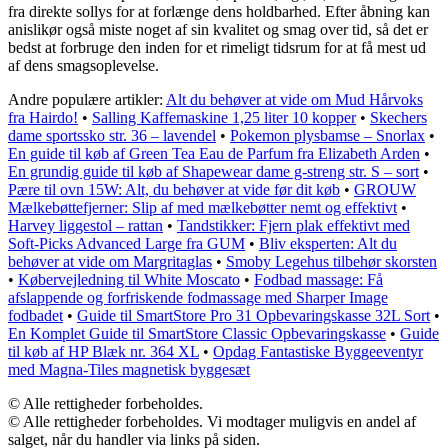
fra direkte sollys for at forlænge dens holdbarhed. Efter åbning kan
anislikør også miste noget af sin kvalitet og smag over tid, så det er
bedst at forbruge den inden for et rimeligt tidsrum for at få mest ud
af dens smagsoplevelse.
Andre populære artikler:
Alt du behøver at vide om Mud Hårvoks
fra Hairdo!
•
Salling Kaffemaskine 1,25 liter 10 kopper
•
Skechers
dame sportssko str. 36 – lavendel
•
Pokemon plysbamse – Snorlax
•
En guide til køb af Green Tea Eau de Parfum fra Elizabeth Arden
•
En grundig guide til køb af Shapewear dame g-streng str. S – sort
•
Pære til ovn 15W: Alt, du behøver at vide før dit køb
•
GROUW
Mælkebøttefjerner: Slip af med mælkebøtter nemt og effektivt
•
Harvey liggestol – rattan
•
Tandstikker: Fjern plak effektivt med
Soft-Picks Advanced Large fra GUM
•
Bliv eksperten: Alt du
behøver at vide om Margritaglas
•
Smoby Legehus tilbehør skorsten
•
Købervejledning til White Moscato
•
Fodbad massage: Få
afslappende og forfriskende fodmassage med Sharper Image
fodbadet
•
Guide til SmartStore Pro 31 Opbevaringskasse 32L Sort
•
En Komplet Guide til SmartStore Classic Opbevaringskasse
•
Guide
til køb af HP Blæk nr. 364 XL
•
Opdag Fantastiske Byggeeventyr
med Magna-Tiles magnetisk byggesæt
© Alle rettigheder forbeholdes.
© Alle rettigheder forbeholdes. Vi modtager muligvis en andel af
salget, når du handler via links på siden.