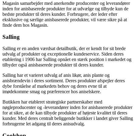
Magasin samarbejder med anerkendte producenter og leverandører
inden for anisbaserede produkter for at udvælge og tilbyde kun de
bedste produkter til deres kunder. Forbrugere, der leder efter
eksklusive og særlige anisbaserede produkter, vil være sikre på at
finde dem hos Magasin.
Salling
Salling er en anden værdsat detailbutik, der er kendt for sit brede
udvalg af produkter og exceptionelle kundeservice. Siden deres
etablering i 1906 har Salling opnået en stærk position i markedet og
tilbyder også anisbaserede produkter til deres kunder.
Salling har et varieret udvalg af anis likør, anis plante og
anisbrændevin i deres sortiment. Deres produkter afspejler deres
dybe forståelse af markedets behov og deres evne til at
imødekomme smag og præferencer hos aniselskere.
Butikken har etableret strategiske partnerskaber med
nøgleproducenter og -leverandører inden for anisbaserede produkter
for at sikre, at de kan tilbyde produkter af højeste kvalitet til deres
kunder. Med deres centralt beliggende butikker i landet giver Salling
forbrugerne let adgang til deres anisudvalg.
Coolshop