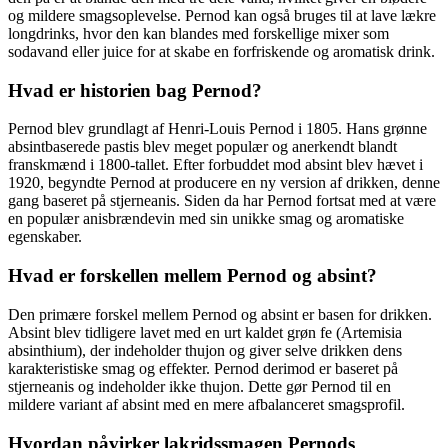
og mildere smagsoplevelse. Pernod kan også bruges til at lave lækre
longdrinks, hvor den kan blandes med forskellige mixer som
sodavand eller juice for at skabe en forfriskende og aromatisk drink.
Hvad er historien bag Pernod?
Pernod blev grundlagt af Henri-Louis Pernod i 1805. Hans grønne
absintbaserede pastis blev meget populær og anerkendt blandt
franskmænd i 1800-tallet. Efter forbuddet mod absint blev hævet i
1920, begyndte Pernod at producere en ny version af drikken, denne
gang baseret på stjerneanis. Siden da har Pernod fortsat med at være
en populær anisbrændevin med sin unikke smag og aromatiske
egenskaber.
Hvad er forskellen mellem Pernod og absint?
Den primære forskel mellem Pernod og absint er basen for drikken.
Absint blev tidligere lavet med en urt kaldet grøn fe (Artemisia
absinthium), der indeholder thujon og giver selve drikken dens
karakteristiske smag og effekter. Pernod derimod er baseret på
stjerneanis og indeholder ikke thujon. Dette gør Pernod til en
mildere variant af absint med en mere afbalanceret smagsprofil.
Hvordan påvirker lakridssmagen Pernods