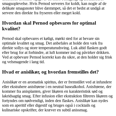
smagsoplevelse. Hvis Pernod serveres for koldt, kan nogle af de
delikate smagsnoter blive dæmmpet, så det er bedst at undgå at
servere den direkte fra fryseren eller meget kold.
Hvordan skal Pernod opbevares for optimal
kvalitet?
Pernod skal opbevares et køligt, mørkt sted for at bevare sin
optimale kvalitet og smag. Det anbefales at holde den væk fra
direkte sollys og store temperaturudsving. Luk altid flasken godt
efter brug for at forhindre, at luft kommer ind og påvirker drikken.
Ved at opbevare Pernod korrekt kan du sikre, at den holder sig frisk
og velsmagende i lang tid.
Hvad er anislikør, og hvordan fremstilles det?
Anislikør er en aromatisk spiritus, der er fremstillet ved at infundere
eller ekstrahere anisfrøene i en neutral basealkohol. Anisfrøene, der
kommer fra anisplanten, giver likøren en karakteristisk sød og
lakridsagtig smag. Efter infusion eller ekstraktion filtreres likøren og
fortyndes om nødvendigt, inden den flaskes. Anislikør kan nydes
som en aperitif eller digestif og bruges også i cocktails og
kulinariske opskrifter, der kræver en subtil anissmag.