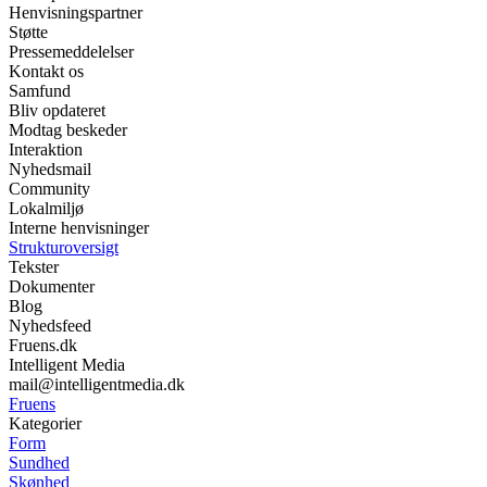
Henvisningspartner
Støtte
Pressemeddelelser
Kontakt os
Samfund
Bliv opdateret
Modtag beskeder
Interaktion
Nyhedsmail
Community
Lokalmiljø
Interne henvisninger
Strukturoversigt
Tekster
Dokumenter
Blog
Nyhedsfeed
Fruens.dk
Intelligent Media
mail@intelligentmedia.dk
Fruens
Kategorier
Form
Sundhed
Skønhed