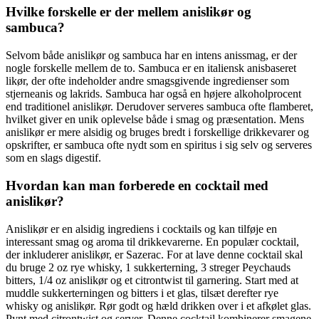
Hvilke forskelle er der mellem anislikør og
sambuca?
Selvom både anislikør og sambuca har en intens anissmag, er der
nogle forskelle mellem de to. Sambuca er en italiensk anisbaseret
likør, der ofte indeholder andre smagsgivende ingredienser som
stjerneanis og lakrids. Sambuca har også en højere alkoholprocent
end traditionel anislikør. Derudover serveres sambuca ofte flamberet,
hvilket giver en unik oplevelse både i smag og præsentation. Mens
anislikør er mere alsidig og bruges bredt i forskellige drikkevarer og
opskrifter, er sambuca ofte nydt som en spiritus i sig selv og serveres
som en slags digestif.
Hvordan kan man forberede en cocktail med
anislikør?
Anislikør er en alsidig ingrediens i cocktails og kan tilføje en
interessant smag og aroma til drikkevarerne. En populær cocktail,
der inkluderer anislikør, er Sazerac. For at lave denne cocktail skal
du bruge 2 oz rye whisky, 1 sukkerterning, 3 streger Peychauds
bitters, 1/4 oz anislikør og et citrontwist til garnering. Start med at
muddle sukkerterningen og bitters i et glas, tilsæt derefter rye
whisky og anislikør. Rør godt og hæld drikken over i et afkølet glas.
Pynt med citrontwist og server. Denne cocktail kombinerer smagene