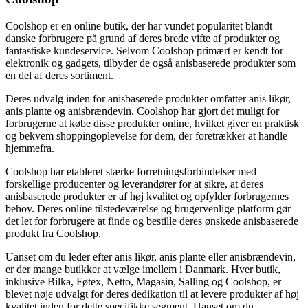
Coolshop er en online butik, der har vundet popularitet blandt
danske forbrugere på grund af deres brede vifte af produkter og
fantastiske kundeservice. Selvom Coolshop primært er kendt for
elektronik og gadgets, tilbyder de også anisbaserede produkter som
en del af deres sortiment.
Deres udvalg inden for anisbaserede produkter omfatter anis likør,
anis plante og anisbrændevin. Coolshop har gjort det muligt for
forbrugerne at købe disse produkter online, hvilket giver en praktisk
og bekvem shoppingoplevelse for dem, der foretrækker at handle
hjemmefra.
Coolshop har etableret stærke forretningsforbindelser med
forskellige producenter og leverandører for at sikre, at deres
anisbaserede produkter er af høj kvalitet og opfylder forbrugernes
behov. Deres online tilstedeværelse og brugervenlige platform gør
det let for forbrugere at finde og bestille deres ønskede anisbaserede
produkt fra Coolshop.
Uanset om du leder efter anis likør, anis plante eller anisbrændevin,
er der mange butikker at vælge imellem i Danmark. Hver butik,
inklusive Bilka, Føtex, Netto, Magasin, Salling og Coolshop, er
blevet nøje udvalgt for deres dedikation til at levere produkter af høj
kvalitet inden for dette specifikke segment. Uanset om du