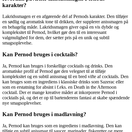
karakter?
Lakridssmagen er en afgørende del af Pernods karakter. Den tilføjer
en sødlig og aromatisk tone til drikken, der supplerer anissmagen på
en behagelig måde. Lakridssmagen giver også en vis dybde og
kompleksitet til Pernod, hvilket gør den til en interessant
valgmulighed for dem, der sætter pris på en unik og subtil
smagsoplevelse.
Kan Pernod bruges i cocktails?
Ja, Pernod kan bruges i forskellige cocktails og drinks. Den
aromatiske profil af Pernod gør den velegnet til at tilføje
kompleksitet og en subtil anissmag til en bred vifte af cocktails. Den
kan bruges som en ingrediens i klassiske drinks som Sazerac eller
som en erstatning for absint i f.eks. en Death in the Afternoon
cocktail. Der er mange kreative måder at inkorporere Pernod i
cocktails på, og det er op til bartenderens fantasi at skabe spændende
nye smagsoplevelser.
Kan Pernod bruges i madlavning?
Ja, Pernod kan bruges som en ingrediens i madlavning. Den kan
tilføje en subtil anissmag til saucer, marinader, fiskeretter og mere,