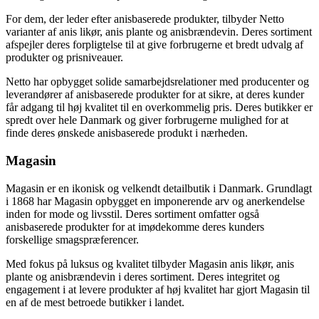
For dem, der leder efter anisbaserede produkter, tilbyder Netto
varianter af anis likør, anis plante og anisbrændevin. Deres sortiment
afspejler deres forpligtelse til at give forbrugerne et bredt udvalg af
produkter og prisniveauer.
Netto har opbygget solide samarbejdsrelationer med producenter og
leverandører af anisbaserede produkter for at sikre, at deres kunder
får adgang til høj kvalitet til en overkommelig pris. Deres butikker er
spredt over hele Danmark og giver forbrugerne mulighed for at
finde deres ønskede anisbaserede produkt i nærheden.
Magasin
Magasin er en ikonisk og velkendt detailbutik i Danmark. Grundlagt
i 1868 har Magasin opbygget en imponerende arv og anerkendelse
inden for mode og livsstil. Deres sortiment omfatter også
anisbaserede produkter for at imødekomme deres kunders
forskellige smagspræferencer.
Med fokus på luksus og kvalitet tilbyder Magasin anis likør, anis
plante og anisbrændevin i deres sortiment. Deres integritet og
engagement i at levere produkter af høj kvalitet har gjort Magasin til
en af de mest betroede butikker i landet.