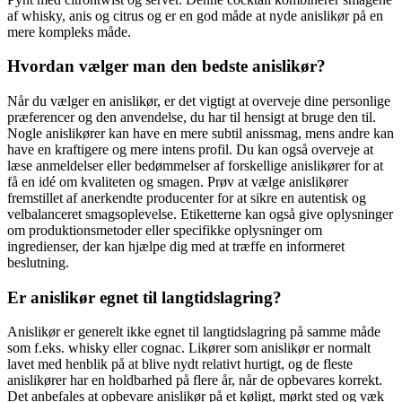
af whisky, anis og citrus og er en god måde at nyde anislikør på en
mere kompleks måde.
Hvordan vælger man den bedste anislikør?
Når du vælger en anislikør, er det vigtigt at overveje dine personlige
præferencer og den anvendelse, du har til hensigt at bruge den til.
Nogle anislikører kan have en mere subtil anissmag, mens andre kan
have en kraftigere og mere intens profil. Du kan også overveje at
læse anmeldelser eller bedømmelser af forskellige anislikører for at
få en idé om kvaliteten og smagen. Prøv at vælge anislikører
fremstillet af anerkendte producenter for at sikre en autentisk og
velbalanceret smagsoplevelse. Etiketterne kan også give oplysninger
om produktionsmetoder eller specifikke oplysninger om
ingredienser, der kan hjælpe dig med at træffe en informeret
beslutning.
Er anislikør egnet til langtidslagring?
Anislikør er generelt ikke egnet til langtidslagring på samme måde
som f.eks. whisky eller cognac. Likører som anislikør er normalt
lavet med henblik på at blive nydt relativt hurtigt, og de fleste
anislikører har en holdbarhed på flere år, når de opbevares korrekt.
Det anbefales at opbevare anislikør på et køligt, mørkt sted og væk