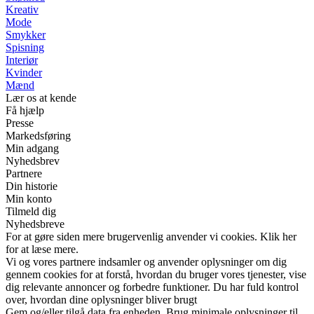
Kreativ
Mode
Smykker
Spisning
Interiør
Kvinder
Mænd
Lær os at kende
Få hjælp
Presse
Markedsføring
Min adgang
Nyhedsbrev
Partnere
Din historie
Min konto
Tilmeld dig
Nyhedsbreve
For at gøre siden mere brugervenlig anvender vi cookies. Klik her
for at læse mere.
Vi og vores partnere indsamler og anvender oplysninger om dig
gennem cookies for at forstå, hvordan du bruger vores tjenester, vise
dig relevante annoncer og forbedre funktioner. Du har fuld kontrol
over, hvordan dine oplysninger bliver brugt
Gem og/eller tilgå data fra enheden. Brug minimale oplysninger til