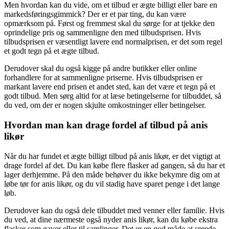
Men hvordan kan du vide, om et tilbud er ægte billigt eller bare en
markedsføringsgimmick? Der er et par ting, du kan være
opmærksom på. Først og fremmest skal du sørge for at tjekke den
oprindelige pris og sammenligne den med tilbudsprisen. Hvis
tilbudsprisen er væsentligt lavere end normalprisen, er det som regel
et godt tegn på et ægte tilbud.
Derudover skal du også kigge på andre butikker eller online
forhandlere for at sammenligne priserne. Hvis tilbudsprisen er
markant lavere end prisen et andet sted, kan det være et tegn på et
godt tilbud. Men sørg altid for at læse betingelserne for tilbuddet, så
du ved, om der er nogen skjulte omkostninger eller betingelser.
Hvordan man kan drage fordel af tilbud på anis
likør
Når du har fundet et ægte billigt tilbud på anis likør, er det vigtigt at
drage fordel af det. Du kan købe flere flasker ad gangen, så du har et
lager derhjemme. På den måde behøver du ikke bekymre dig om at
løbe tør for anis likør, og du vil stadig have sparet penge i det lange
løb.
Derudover kan du også dele tilbuddet med venner eller familie. Hvis
du ved, at dine nærmeste også nyder anis likør, kan du købe ekstra
flasker som gaver eller til samlinger. Det er en god måde at sprede