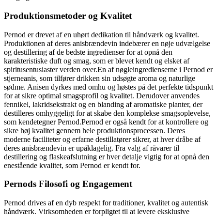
Produktionsmetoder og Kvalitet
Pernod er drevet af en uhørt dedikation til håndværk og kvalitet.
Produktionen af deres anisbrændevin indebærer en nøje udvælgelse
og destillering af de bedste ingredienser for at opnå den
karakteristiske duft og smag, som er blevet kendt og elsket af
spiritusentusiaster verden over.En af nøgleingredienserne i Pernod er
stjerneanis, som tilfører drikken sin udsøgte aroma og naturlige
sødme. Anisen dyrkes med omhu og høstes på det perfekte tidspunkt
for at sikre optimal smagsprofil og kvalitet. Derudover anvendes
fennikel, lakridsekstrakt og en blanding af aromatiske planter, der
destilleres omhyggeligt for at skabe den komplekse smagsoplevelse,
som kendetegner Pernod.Pernod er også kendt for at kontrollere og
sikre høj kvalitet gennem hele produktionsprocessen. Deres
moderne faciliteter og erfarne destillatører sikrer, at hver dråbe af
deres anisbrændevin er upåklagelig. Fra valg af råvarer til
destillering og flaskeafslutning er hver detalje vigtig for at opnå den
enestående kvalitet, som Pernod er kendt for.
Pernods Filosofi og Engagement
Pernod drives af en dyb respekt for traditioner, kvalitet og autentisk
håndværk. Virksomheden er forpligtet til at levere eksklusive