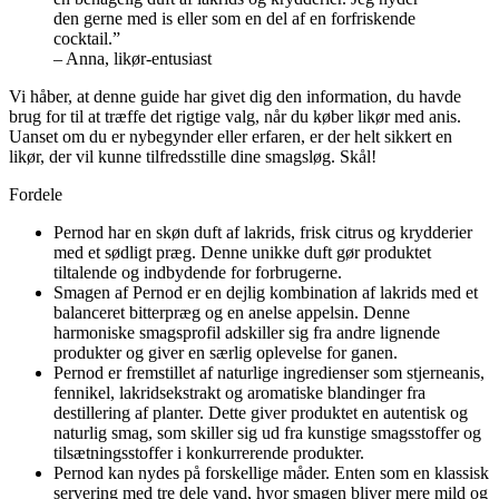
den gerne med is eller som en del af en forfriskende
cocktail.”
– Anna, likør-entusiast
Vi håber, at denne guide har givet dig den information, du havde
brug for til at træffe det rigtige valg, når du køber likør med anis.
Uanset om du er nybegynder eller erfaren, er der helt sikkert en
likør, der vil kunne tilfredsstille dine smagsløg. Skål!
Fordele
Pernod har en skøn duft af lakrids, frisk citrus og krydderier
med et sødligt præg. Denne unikke duft gør produktet
tiltalende og indbydende for forbrugerne.
Smagen af Pernod er en dejlig kombination af lakrids med et
balanceret bitterpræg og en anelse appelsin. Denne
harmoniske smagsprofil adskiller sig fra andre lignende
produkter og giver en særlig oplevelse for ganen.
Pernod er fremstillet af naturlige ingredienser som stjerneanis,
fennikel, lakridsekstrakt og aromatiske blandinger fra
destillering af planter. Dette giver produktet en autentisk og
naturlig smag, som skiller sig ud fra kunstige smagsstoffer og
tilsætningsstoffer i konkurrerende produkter.
Pernod kan nydes på forskellige måder. Enten som en klassisk
servering med tre dele vand, hvor smagen bliver mere mild og