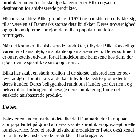
produkter inden for forskellige kategorier er Bilka også en
destination for anisbaserede produkter.
Historisk set blev Bilka grundlagt i 1970 og har siden da udviklet sig
til at være en af Danmarks største detailbutikker. Deres troværdighed
og gode omdømme har gjort dem til en populær butik for
forbrugere.
Når det kommer til anisbaserede produkter, tilbyder Bilka forskellige
varianter af anis likør, anis plante og anisbrændevin. Deres sortiment
er omhyggeligt udvalgt for at imødekomme behovene hos dem, der
søger denne specifikke smag og aroma.
Bilka har skabt en stærk relation til de største anisproducenter og -
leverandører for at sikre, at de kan tilbyde de bedste produkter til
deres kunder. Deres beliggenhed rundt om i landet gør det nemt og
bekvemt for forbrugere at besøge deres butikker og finde det
ønskede anisbaserede produkt.
Føtex
Føtex er en anden markant detailkæde i Danmark, der har opnået
stor popularitet på grund af deres kvalitetsprodukter og exceptionelle
kundeservice. Med et bredt udvalg af produkter er Føtex også kendt
for at tilbyde anisbaserede produkter til forbrugerne.