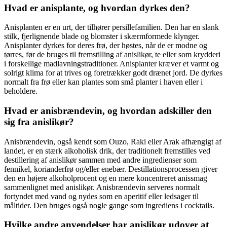
Hvad er anisplante, og hvordan dyrkes den?
Anisplanten er en urt, der tilhører persillefamilien. Den har en slank
stilk, fjerlignende blade og blomster i skærmformede klynger.
Anisplanter dyrkes for deres frø, der høstes, når de er modne og
tørres, før de bruges til fremstilling af anislikør, te eller som krydderi
i forskellige madlavningstraditioner. Anisplanter kræver et varmt og
solrigt klima for at trives og foretrækker godt drænet jord. De dyrkes
normalt fra frø eller kan plantes som små planter i haven eller i
beholdere.
Hvad er anisbrændevin, og hvordan adskiller den
sig fra anislikør?
Anisbrændevin, også kendt som Ouzo, Raki eller Arak afhængigt af
landet, er en stærk alkoholisk drik, der traditionelt fremstilles ved
destillering af anislikør sammen med andre ingredienser som
fennikel, korianderfrø og/eller enebær. Destillationsprocessen giver
den en højere alkoholprocent og en mere koncentreret anissmag
sammenlignet med anislikør. Anisbrændevin serveres normalt
fortyndet med vand og nydes som en aperitif eller ledsager til
måltider. Den bruges også nogle gange som ingrediens i cocktails.
Hvilke andre anvendelser har anislikør udover at