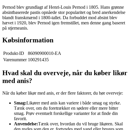
Pernod blev grundlagt af Henri-Louis Pernod i 1805. Hans grønne
absintbaserede pastis opnåede stor popularitet og bred anerkendelse
blandt franskmænd i 1800-tallet. Da forbuddet mod absint blev
hævet i 1920, blev Pernod igen fremstillet, men denne gang baseret
på stjerneanis.
Købsinformation
Produkt-ID
86090900010-EA
Varenummer
100291435
Hvad skal du overveje, når du køber likør
med anis?
Når du køber likør med anis, er der flere faktorer, du bør overveje:
Smag:
Likører med anis kan variere i både smag og styrke.
Tænk over, om du foretrækker en sødere eller mere bitter
smag. Prøv eventuelt forskellige varianter for at finde din
favorit.
Anvendelse:
Tænk over, hvordan du vil bruge likøren. Skal
den nydes som den er, fortyndes med vand eller bruges som