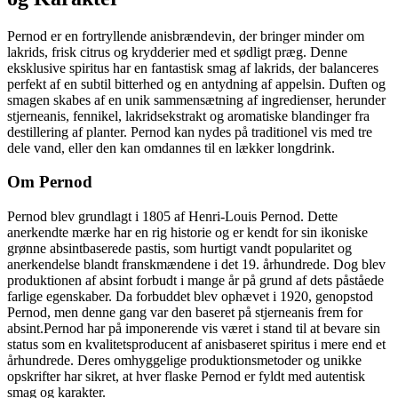
Pernod er en fortryllende anisbrændevin, der bringer minder om
lakrids, frisk citrus og krydderier med et sødligt præg. Denne
eksklusive spiritus har en fantastisk smag af lakrids, der balanceres
perfekt af en subtil bitterhed og en antydning af appelsin. Duften og
smagen skabes af en unik sammensætning af ingredienser, herunder
stjerneanis, fennikel, lakridsekstrakt og aromatiske blandinger fra
destillering af planter. Pernod kan nydes på traditionel vis med tre
dele vand, eller den kan omdannes til en lækker longdrink.
Om Pernod
Pernod blev grundlagt i 1805 af Henri-Louis Pernod. Dette
anerkendte mærke har en rig historie og er kendt for sin ikoniske
grønne absintbaserede pastis, som hurtigt vandt popularitet og
anerkendelse blandt franskmændene i det 19. århundrede. Dog blev
produktionen af absint forbudt i mange år på grund af dets påståede
farlige egenskaber. Da forbuddet blev ophævet i 1920, genopstod
Pernod, men denne gang var den baseret på stjerneanis frem for
absint.Pernod har på imponerende vis været i stand til at bevare sin
status som en kvalitetsproducent af anisbaseret spiritus i mere end et
århundrede. Deres omhyggelige produktionsmetoder og unikke
opskrifter har sikret, at hver flaske Pernod er fyldt med autentisk
smag og karakter.