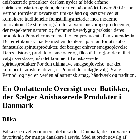
anisbaserede produkter, der kan nydes af både erfarne
spiritusentusiaster og dem, der er nye på området.I over 200 år har
Pernod formået at bevare sin unikke ånd og karakter ved at
kombinere traditionelle fremstillingsmetoder med moderne
innovation. De stræber også efter at være ansvarlige producenter,
der respekterer naturen og fremmer bæredygtig praksis i deres
produktion.Pernod er mere end blot en producent af anisbrændevin.
Det er et ikonisk mærke med en dedikeret passion for at skabe
fantastiske spiritusprodukter, der beriger enhver smagsoplevelse.
Deres historie, produktionsmetoder og filosofi har gjort dem til et
valg i særklasse, når det kommer til anisbaserede
spiritusprodukter.For den ultimative smagsoplevelse, når det
kommer til anisbrændevin, er Pernod det oplagte valg. Vælg
Pernod, og nyd en verden af autentisk smag, håndværk og tradition.
En Omfattende Oversigt over Butikker,
der Sælger Anisbaserede Produkter i
Danmark
Bilka
Bilka er en velrenommeret detailkæde i Danmark, der har været et
favoritvalg for mange danskere i årevis. Med et bredt udvalg af