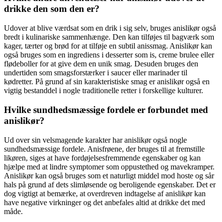
drikke den som den er?
Udover at blive værdsat som en drik i sig selv, bruges anislikør også
bredt i kulinariske sammenhænge. Den kan tilføjes til bagværk som
kager, tærter og brød for at tilføje en subtil anissmag. Anislikør kan
også bruges som en ingrediens i desserter som is, creme brulee eller
flødeboller for at give dem en unik smag. Desuden bruges den
undertiden som smagsforstærker i saucer eller marinader til
kødretter. På grund af sin karakteristiske smag er anislikør også en
vigtig bestanddel i nogle traditionelle retter i forskellige kulturer.
Hvilke sundhedsmæssige fordele er forbundet med
anislikør?
Ud over sin velsmagende karakter har anislikør også nogle
sundhedsmæssige fordele. Anisfrøene, der bruges til at fremstille
likøren, siges at have fordøjelsesfremmende egenskaber og kan
hjælpe med at lindre symptomer som oppustethed og mavekramper.
Anislikør kan også bruges som et naturligt middel mod hoste og sår
hals på grund af dets slimløsende og beroligende egenskaber. Det er
dog vigtigt at bemærke, at overdreven indtagelse af anislikør kan
have negative virkninger og det anbefales altid at drikke det med
måde.