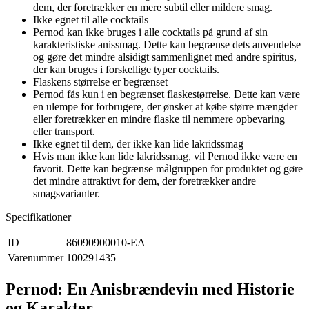
dem, der foretrækker en mere subtil eller mildere smag.
Ikke egnet til alle cocktails
Pernod kan ikke bruges i alle cocktails på grund af sin
karakteristiske anissmag. Dette kan begrænse dets anvendelse
og gøre det mindre alsidigt sammenlignet med andre spiritus,
der kan bruges i forskellige typer cocktails.
Flaskens størrelse er begrænset
Pernod fås kun i en begrænset flaskestørrelse. Dette kan være
en ulempe for forbrugere, der ønsker at købe større mængder
eller foretrækker en mindre flaske til nemmere opbevaring
eller transport.
Ikke egnet til dem, der ikke kan lide lakridssmag
Hvis man ikke kan lide lakridssmag, vil Pernod ikke være en
favorit. Dette kan begrænse målgruppen for produktet og gøre
det mindre attraktivt for dem, der foretrækker andre
smagsvarianter.
Specifikationer
ID
86090900010-EA
Varenummer
100291435
Pernod: En Anisbrændevin med Historie
og Karakter