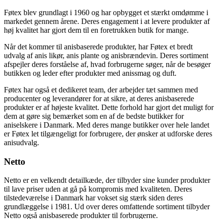
Føtex blev grundlagt i 1960 og har opbygget et stærkt omdømme i
markedet gennem årene. Deres engagement i at levere produkter af
høj kvalitet har gjort dem til en foretrukken butik for mange.
Når det kommer til anisbaserede produkter, har Føtex et bredt
udvalg af anis likør, anis plante og anisbrændevin. Deres sortiment
afspejler deres forståelse af, hvad forbrugerne søger, når de besøger
butikken og leder efter produkter med anissmag og duft.
Føtex har også et dedikeret team, der arbejder tæt sammen med
producenter og leverandører for at sikre, at deres anisbaserede
produkter er af højeste kvalitet. Dette forhold har gjort det muligt for
dem at gøre sig bemærket som en af de bedste butikker for
aniselskere i Danmark. Med deres mange butikker over hele landet
er Føtex let tilgængeligt for forbrugere, der ønsker at udforske deres
anisudvalg.
Netto
Netto er en velkendt detailkæde, der tilbyder sine kunder produkter
til lave priser uden at gå på kompromis med kvaliteten. Deres
tilstedeværelse i Danmark har vokset sig stærk siden deres
grundlæggelse i 1981. Ud over deres omfattende sortiment tilbyder
Netto også anisbaserede produkter til forbrugerne.