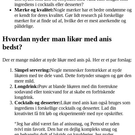
ingrediens i cocktails eller desserter?
Mærke og kvalitet:
Nogle mærker har et bedre omdømme og
er kendt for deres kvalitet. Gør lidt research på forskellige
mærker for at finde ud af, hvilke der er mest anerkendte og
pålidelige.
Hvordan nyder man likør med anis
bedst?
Der er mange måder at nyde likør med anis på. Her er et par forslag:
Simpel servering:
Nogle mennesker foretrækker at nyde
likøren med tre dele vand. Dette fortynder smagen og gør den
mere mild.
Longdrink:
Prøv at blande likøren med din foretrukne
sodavand eller tonicvand for at skabe en forfriskende
longdrink.
Cocktails og desserter:
Likør med anis kan også bruges som
ingrediens i forskellige cocktails og desserter. Lad din
kreativitet få frit løb og eksperimentér med nye opskrifter.
“Jeg har altid været fan af anissmag, og Pernod er uden
tvivl min favorit. Den har en dejlig kompleks smag og
en behagelig duft af lakrids og krydderier. Jeg nyder