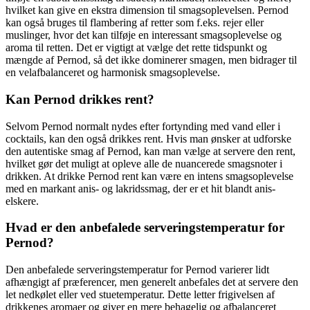
hvilket kan give en ekstra dimension til smagsoplevelsen. Pernod
kan også bruges til flambering af retter som f.eks. rejer eller
muslinger, hvor det kan tilføje en interessant smagsoplevelse og
aroma til retten. Det er vigtigt at vælge det rette tidspunkt og
mængde af Pernod, så det ikke dominerer smagen, men bidrager til
en velafbalanceret og harmonisk smagsoplevelse.
Kan Pernod drikkes rent?
Selvom Pernod normalt nydes efter fortynding med vand eller i
cocktails, kan den også drikkes rent. Hvis man ønsker at udforske
den autentiske smag af Pernod, kan man vælge at servere den rent,
hvilket gør det muligt at opleve alle de nuancerede smagsnoter i
drikken. At drikke Pernod rent kan være en intens smagsoplevelse
med en markant anis- og lakridssmag, der er et hit blandt anis-
elskere.
Hvad er den anbefalede serveringstemperatur for
Pernod?
Den anbefalede serveringstemperatur for Pernod varierer lidt
afhængigt af præferencer, men generelt anbefales det at servere den
let nedkølet eller ved stuetemperatur. Dette letter frigivelsen af
drikkenes aromaer og giver en mere behagelig og afbalanceret