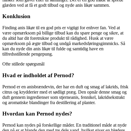
glæden ved at få et godt tilbud og nyde anis likør sammen.
Konklusion
Finding anis likør til en god pris er vigtigt for enhver fan. Ved at
være opmærksom på billige tilbud kan du spare penge og sikre, at
du altid har dit foretrukne produkt til rådighed. Husk at være
opmærksom på ægte tilbud og undgå markedsføringsgimmicks. Så
kan du nyde din anis likør til fulde og samtidig have en
tilfredsstillende pengepung.
Ofte stillede spørgsmål
Hvad er indholdet af Pernod?
Pernod er en anisbrændevin, der har en duft og smag af lakrids, frisk
citrus og krydderier med et sødligt præg. Den opnår denne smag og
duft gennem ingredienser som stjerneanis, fennikel, lakridsekstrakt
og aromatiske blandinger fra destillering af planter.
Hvordan kan Pernod nydes?
Pernod kan nydes på forskellige måder. En traditionel måde at nyde
den på er at blande den med tre dele vand, hvilket giver en blødere