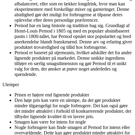
afbalanceret, eller som en lækker longdrink, hvor man kan
eksperimentere med forskellige mixer og garneringer. Denne
alsidighed gør det muligt for forbrugerne at tilpasse deres
oplevelse efter deres personlige præferencer.
Pernod har en lang historie og tradition bag sig. Grundlagt af
Henri-Louis Pernod i 1805 og med en populær absintbaseret
pastis i 1800-tallet, har Pernod opnået stor popularitet og bred
anerkendelse blandt franskmænd. Denne arv og erfaring giver
produktet troværdighed og tillid hos forbrugerne.
Pernod er baseret på stjerneanis, hvilket adskiller det fra andre
lignende produkter på markedet. Denne unikke ingrediens
tilføjer en særlig smagsdimension og gør Pernod til et unikt
valg for dem, der ønsker at prøve noget anderledes og
spændende.
Ulemper
Prisen er højere end lignende produkter
Den høje pris kan være en ulempe, da det gør produktet
mindre tilgængeligt for nogle forbrugere. Det kan også gøre
det mindre attraktivt i forhold til konkurrerende produkter, der
tilbyder lignende kvalitet til en lavere pris.
Smagen kan være for intens for nogle
Nogle forbrugere kan finde smagen af Pernod for intens eller
overvældende. Dette kan gøre produktet mindre attraktivt for