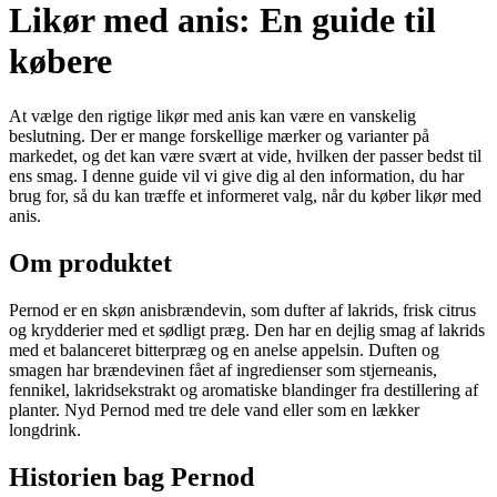
Likør med anis: En guide til
købere
At vælge den rigtige likør med anis kan være en vanskelig
beslutning. Der er mange forskellige mærker og varianter på
markedet, og det kan være svært at vide, hvilken der passer bedst til
ens smag. I denne guide vil vi give dig al den information, du har
brug for, så du kan træffe et informeret valg, når du køber likør med
anis.
Om produktet
Pernod er en skøn anisbrændevin, som dufter af lakrids, frisk citrus
og krydderier med et sødligt præg. Den har en dejlig smag af lakrids
med et balanceret bitterpræg og en anelse appelsin. Duften og
smagen har brændevinen fået af ingredienser som stjerneanis,
fennikel, lakridsekstrakt og aromatiske blandinger fra destillering af
planter. Nyd Pernod med tre dele vand eller som en lækker
longdrink.
Historien bag Pernod