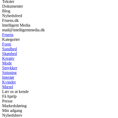
Tekster
Dokumenter
Blog
Nyhedsfeed
Fruens.dk
Intelligent Media
mail@intelligentmedia.dk
Fruens
Kategorier
Form
Sundhed
Skønhed
Kreativ
Mode
Smykker
Spisning
Interiør
Kvinder
Mænd
Lær os at kende
Få hjælp
Presse
Markedsføring
Min adgang
Nyhedsbrev