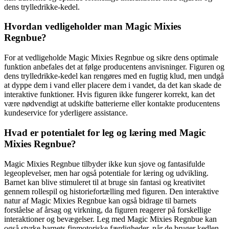
dens trylledrikke-kedel.
Hvordan vedligeholder man Magic Mixies
Regnbue?
For at vedligeholde Magic Mixies Regnbue og sikre dens optimale
funktion anbefales det at følge producentens anvisninger. Figuren og
dens trylledrikke-kedel kan rengøres med en fugtig klud, men undgå
at dyppe dem i vand eller placere dem i vandet, da det kan skade de
interaktive funktioner. Hvis figuren ikke fungerer korrekt, kan det
være nødvendigt at udskifte batterierne eller kontakte producentens
kundeservice for yderligere assistance.
Hvad er potentialet for leg og læring med Magic
Mixies Regnbue?
Magic Mixies Regnbue tilbyder ikke kun sjove og fantasifulde
legeoplevelser, men har også potentiale for læring og udvikling.
Barnet kan blive stimuleret til at bruge sin fantasi og kreativitet
gennem rollespil og historiefortælling med figuren. Den interaktive
natur af Magic Mixies Regnbue kan også bidrage til barnets
forståelse af årsag og virkning, da figuren reagerer på forskellige
interaktioner og bevægelser. Leg med Magic Mixies Regnbue kan
også styrke barnets finmotoriske færdigheder, når de bruger kedlen