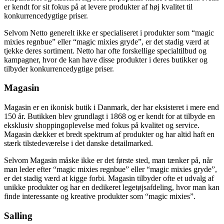
er kendt for sit fokus på at levere produkter af høj kvalitet til
konkurrencedygtige priser.
Selvom Netto generelt ikke er specialiseret i produkter som “magic
mixies regnbue” eller “magic mixies gryde”, er det stadig værd at
tjekke deres sortiment. Netto har ofte forskellige specialtilbud og
kampagner, hvor de kan have disse produkter i deres butikker og
tilbyder konkurrencedygtige priser.
Magasin
Magasin er en ikonisk butik i Danmark, der har eksisteret i mere end
150 år. Butikken blev grundlagt i 1868 og er kendt for at tilbyde en
eksklusiv shoppingoplevelse med fokus på kvalitet og service.
Magasin dækker et bredt spektrum af produkter og har altid haft en
stærk tilstedeværelse i det danske detailmarked.
Selvom Magasin måske ikke er det første sted, man tænker på, når
man leder efter “magic mixies regnbue” eller “magic mixies gryde”,
er det stadig værd at kigge forbi. Magasin tilbyder ofte et udvalg af
unikke produkter og har en dedikeret legetøjsafdeling, hvor man kan
finde interessante og kreative produkter som “magic mixies”.
Salling