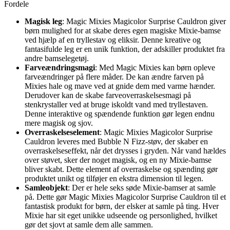
Fordele
Magisk leg
: Magic Mixies Magicolor Surprise Cauldron giver
børn mulighed for at skabe deres egen magiske Mixie-bamse
ved hjælp af en tryllestav og eliksir. Denne kreative og
fantasifulde leg er en unik funktion, der adskiller produktet fra
andre bamselegetøj.
Farveændringsmagi
: Med Magic Mixies kan børn opleve
farveændringer på flere måder. De kan ændre farven på
Mixies hale og mave ved at gnide dem med varme hænder.
Derudover kan de skabe farveoverraskelsesmagi på
stenkrystaller ved at bruge iskoldt vand med tryllestaven.
Denne interaktive og spændende funktion gør legen endnu
mere magisk og sjov.
Overraskelseselement
: Magic Mixies Magicolor Surprise
Cauldron leveres med Bubble N Fizz-støv, der skaber en
overraskelseseffekt, når det drysses i gryden. Når vand hældes
over støvet, sker der noget magisk, og en ny Mixie-bamse
bliver skabt. Dette element af overraskelse og spænding gør
produktet unikt og tilføjer en ekstra dimension til legen.
Samleobjekt
: Der er hele seks søde Mixie-bamser at samle
på. Dette gør Magic Mixies Magicolor Surprise Cauldron til et
fantastisk produkt for børn, der elsker at samle på ting. Hver
Mixie har sit eget unikke udseende og personlighed, hvilket
gør det sjovt at samle dem alle sammen.