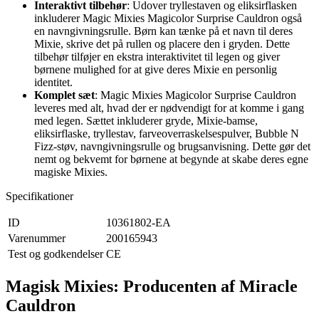
Interaktivt tilbehør
: Udover tryllestaven og eliksirflasken
inkluderer Magic Mixies Magicolor Surprise Cauldron også
en navngivningsrulle. Børn kan tænke på et navn til deres
Mixie, skrive det på rullen og placere den i gryden. Dette
tilbehør tilføjer en ekstra interaktivitet til legen og giver
børnene mulighed for at give deres Mixie en personlig
identitet.
Komplet sæt
: Magic Mixies Magicolor Surprise Cauldron
leveres med alt, hvad der er nødvendigt for at komme i gang
med legen. Sættet inkluderer gryde, Mixie-bamse,
eliksirflaske, tryllestav, farveoverraskelsespulver, Bubble N
Fizz-støv, navngivningsrulle og brugsanvisning. Dette gør det
nemt og bekvemt for børnene at begynde at skabe deres egne
magiske Mixies.
Specifikationer
ID
10361802-EA
Varenummer
200165943
Test og godkendelser
CE
Magisk Mixies: Producenten af Miracle
Cauldron