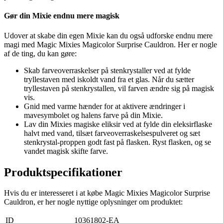
Gør din Mixie endnu mere magisk
Udover at skabe din egen Mixie kan du også udforske endnu mere
magi med Magic Mixies Magicolor Surprise Cauldron. Her er nogle
af de ting, du kan gøre:
Skab farveoverraskelser på stenkrystaller ved at fylde
tryllestaven med iskoldt vand fra et glas. Når du sætter
tryllestaven på stenkrystallen, vil farven ændre sig på magisk
vis.
Gnid med varme hænder for at aktivere ændringer i
mavesymbolet og halens farve på din Mixie.
Lav din Mixies magiske eliksir ved at fylde din eleksirflaske
halvt med vand, tilsæt farveoverraskelsespulveret og sæt
stenkrystal-proppen godt fast på flasken. Ryst flasken, og se
vandet magisk skifte farve.
Produktspecifikationer
Hvis du er interesseret i at købe Magic Mixies Magicolor Surprise
Cauldron, er her nogle nyttige oplysninger om produktet:
ID
10361802-EA