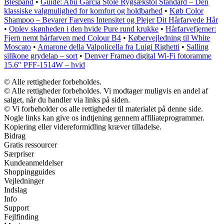
Blespand
•
Guide: Abu Garcia Stole Rygsækstol Standard – Den
klassiske valgmulighed for komfort og holdbarhed
•
Køb Color
Shampoo – Bevarer Farvens Intensitet og Plejer Dit Hårfarvede Hår
•
Oplev skønheden i den hvide Pure rund krukke
•
Hårfarvefjerner:
Fjern nemt hårfarven med Colour B4
•
Købervejledning til White
Moscato
•
Amarone della Valpolicella fra Luigi Righetti
•
Salling
silikone grydelap – sort
•
Denver Frameo digital Wi-Fi fotoramme
15.6″ PFF-1514W – hvid
© Alle rettigheder forbeholdes.
© Alle rettigheder forbeholdes. Vi modtager muligvis en andel af
salget, når du handler via links på siden.
© Vi forbeholder os alle rettigheder til materialet på denne side.
Nogle links kan give os indtjening gennem affiliateprogrammer.
Kopiering eller videreformidling kræver tilladelse.
Bidrag
Gratis ressourcer
Særpriser
Kundeanmeldelser
Shoppingguides
Vejledninger
Indslag
Info
Support
Fejlfinding