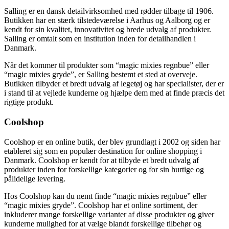
Salling er en dansk detailvirksomhed med rødder tilbage til 1906.
Butikken har en stærk tilstedeværelse i Aarhus og Aalborg og er
kendt for sin kvalitet, innovativitet og brede udvalg af produkter.
Salling er omtalt som en institution inden for detailhandlen i
Danmark.
Når det kommer til produkter som “magic mixies regnbue” eller
“magic mixies gryde”, er Salling bestemt et sted at overveje.
Butikken tilbyder et bredt udvalg af legetøj og har specialister, der er
i stand til at vejlede kunderne og hjælpe dem med at finde præcis det
rigtige produkt.
Coolshop
Coolshop er en online butik, der blev grundlagt i 2002 og siden har
etableret sig som en populær destination for online shopping i
Danmark. Coolshop er kendt for at tilbyde et bredt udvalg af
produkter inden for forskellige kategorier og for sin hurtige og
pålidelige levering.
Hos Coolshop kan du nemt finde “magic mixies regnbue” eller
“magic mixies gryde”. Coolshop har et online sortiment, der
inkluderer mange forskellige varianter af disse produkter og giver
kunderne mulighed for at vælge blandt forskellige tilbehør og