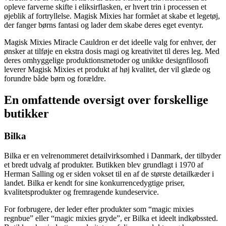
opleve farverne skifte i eliksirflasken, er hvert trin i processen et
øjeblik af fortryllelse. Magisk Mixies har formået at skabe et legetøj,
der fanger børns fantasi og lader dem skabe deres eget eventyr.
Magisk Mixies Miracle Cauldron er det ideelle valg for enhver, der
ønsker at tilføje en ekstra dosis magi og kreativitet til deres leg. Med
deres omhyggelige produktionsmetoder og unikke designfilosofi
leverer Magisk Mixies et produkt af høj kvalitet, der vil glæde og
forundre både børn og forældre.
En omfattende oversigt over forskellige
butikker
Bilka
Bilka er en velrenommeret detailvirksomhed i Danmark, der tilbyder
et bredt udvalg af produkter. Butikken blev grundlagt i 1970 af
Herman Salling og er siden vokset til en af de største detailkæder i
landet. Bilka er kendt for sine konkurrencedygtige priser,
kvalitetsprodukter og fremragende kundeservice.
For forbrugere, der leder efter produkter som “magic mixies
regnbue” eller “magic mixies gryde”, er Bilka et ideelt indkøbssted.