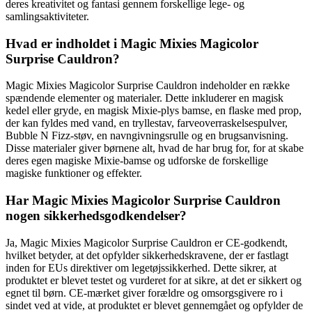
deres kreativitet og fantasi gennem forskellige lege- og
samlingsaktiviteter.
Hvad er indholdet i Magic Mixies Magicolor
Surprise Cauldron?
Magic Mixies Magicolor Surprise Cauldron indeholder en række
spændende elementer og materialer. Dette inkluderer en magisk
kedel eller gryde, en magisk Mixie-plys bamse, en flaske med prop,
der kan fyldes med vand, en tryllestav, farveoverraskelsespulver,
Bubble N Fizz-støv, en navngivningsrulle og en brugsanvisning.
Disse materialer giver børnene alt, hvad de har brug for, for at skabe
deres egen magiske Mixie-bamse og udforske de forskellige
magiske funktioner og effekter.
Har Magic Mixies Magicolor Surprise Cauldron
nogen sikkerhedsgodkendelser?
Ja, Magic Mixies Magicolor Surprise Cauldron er CE-godkendt,
hvilket betyder, at det opfylder sikkerhedskravene, der er fastlagt
inden for EUs direktiver om legetøjssikkerhed. Dette sikrer, at
produktet er blevet testet og vurderet for at sikre, at det er sikkert og
egnet til børn. CE-mærket giver forældre og omsorgsgivere ro i
sindet ved at vide, at produktet er blevet gennemgået og opfylder de