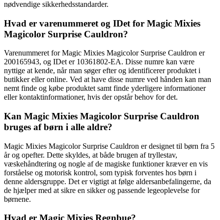
nødvendige sikkerhedsstandarder.
Hvad er varenummeret og IDet for Magic Mixies
Magicolor Surprise Cauldron?
Varenummeret for Magic Mixies Magicolor Surprise Cauldron er
200165943, og IDet er 10361802-EA. Disse numre kan være
nyttige at kende, når man søger efter og identificerer produktet i
butikker eller online. Ved at have disse numre ved hånden kan man
nemt finde og købe produktet samt finde yderligere informationer
eller kontaktinformationer, hvis der opstår behov for det.
Kan Magic Mixies Magicolor Surprise Cauldron
bruges af børn i alle aldre?
Magic Mixies Magicolor Surprise Cauldron er designet til børn fra 5
år og opefter. Dette skyldes, at både brugen af tryllestav,
væskehåndtering og nogle af de magiske funktioner kræver en vis
forståelse og motorisk kontrol, som typisk forventes hos børn i
denne aldersgruppe. Det er vigtigt at følge aldersanbefalingerne, da
de hjælper med at sikre en sikker og passende legeoplevelse for
børnene.
Hvad er Magic Mixies Regnbue?