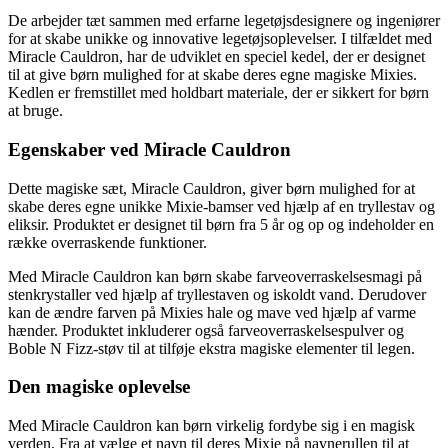
De arbejder tæt sammen med erfarne legetøjsdesignere og ingeniører
for at skabe unikke og innovative legetøjsoplevelser. I tilfældet med
Miracle Cauldron, har de udviklet en speciel kedel, der er designet
til at give børn mulighed for at skabe deres egne magiske Mixies.
Kedlen er fremstillet med holdbart materiale, der er sikkert for børn
at bruge.
Egenskaber ved Miracle Cauldron
Dette magiske sæt, Miracle Cauldron, giver børn mulighed for at
skabe deres egne unikke Mixie-bamser ved hjælp af en tryllestav og
eliksir. Produktet er designet til børn fra 5 år og op og indeholder en
række overraskende funktioner.
Med Miracle Cauldron kan børn skabe farveoverraskelsesmagi på
stenkrystaller ved hjælp af tryllestaven og iskoldt vand. Derudover
kan de ændre farven på Mixies hale og mave ved hjælp af varme
hænder. Produktet inkluderer også farveoverraskelsespulver og
Boble N Fizz-støv til at tilføje ekstra magiske elementer til legen.
Den magiske oplevelse
Med Miracle Cauldron kan børn virkelig fordybe sig i en magisk
verden. Fra at vælge et navn til deres Mixie på navnerullen til at