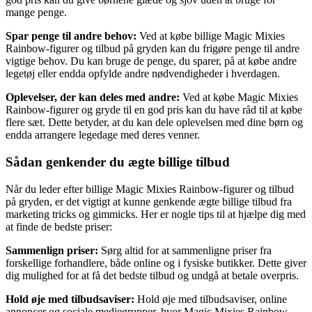
mange penge.
Spar penge til andre behov:
Ved at købe billige Magic Mixies
Rainbow-figurer og tilbud på gryden kan du frigøre penge til andre
vigtige behov. Du kan bruge de penge, du sparer, på at købe andre
legetøj eller endda opfylde andre nødvendigheder i hverdagen.
Oplevelser, der kan deles med andre:
Ved at købe Magic Mixies
Rainbow-figurer og gryde til en god pris kan du have råd til at købe
flere sæt. Dette betyder, at du kan dele oplevelsen med dine børn og
endda arrangere legedage med deres venner.
Sådan genkender du ægte billige tilbud
Når du leder efter billige Magic Mixies Rainbow-figurer og tilbud
på gryden, er det vigtigt at kunne genkende ægte billige tilbud fra
marketing tricks og gimmicks. Her er nogle tips til at hjælpe dig med
at finde de bedste priser:
Sammenlign priser:
Sørg altid for at sammenligne priser fra
forskellige forhandlere, både online og i fysiske butikker. Dette giver
dig mulighed for at få det bedste tilbud og undgå at betale overpris.
Hold øje med tilbudsaviser:
Hold øje med tilbudsaviser, online
annoncer og sociale mediegrupper, hvor Magic Mixies Rainbow-