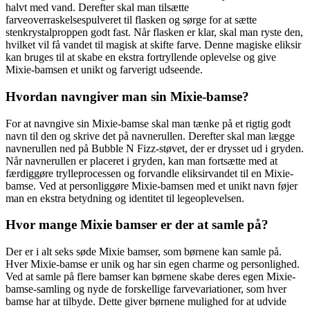
halvt med vand. Derefter skal man tilsætte
farveoverraskelsespulveret til flasken og sørge for at sætte
stenkrystalproppen godt fast. Når flasken er klar, skal man ryste den,
hvilket vil få vandet til magisk at skifte farve. Denne magiske eliksir
kan bruges til at skabe en ekstra fortryllende oplevelse og give
Mixie-bamsen et unikt og farverigt udseende.
Hvordan navngiver man sin Mixie-bamse?
For at navngive sin Mixie-bamse skal man tænke på et rigtig godt
navn til den og skrive det på navnerullen. Derefter skal man lægge
navnerullen ned på Bubble N Fizz-støvet, der er drysset ud i gryden.
Når navnerullen er placeret i gryden, kan man fortsætte med at
færdiggøre trylleprocessen og forvandle eliksirvandet til en Mixie-
bamse. Ved at personliggøre Mixie-bamsen med et unikt navn føjer
man en ekstra betydning og identitet til legeoplevelsen.
Hvor mange Mixie bamser er der at samle på?
Der er i alt seks søde Mixie bamser, som børnene kan samle på.
Hver Mixie-bamse er unik og har sin egen charme og personlighed.
Ved at samle på flere bamser kan børnene skabe deres egen Mixie-
bamse-samling og nyde de forskellige farvevariationer, som hver
bamse har at tilbyde. Dette giver børnene mulighed for at udvide