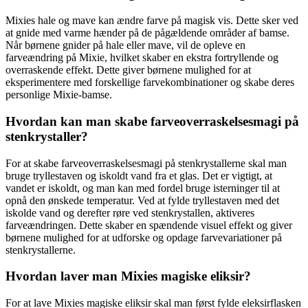
Mixies hale og mave kan ændre farve på magisk vis. Dette sker ved
at gnide med varme hænder på de pågældende områder af bamse.
Når børnene gnider på hale eller mave, vil de opleve en
farveændring på Mixie, hvilket skaber en ekstra fortryllende og
overraskende effekt. Dette giver børnene mulighed for at
eksperimentere med forskellige farvekombinationer og skabe deres
personlige Mixie-bamse.
Hvordan kan man skabe farveoverraskelsesmagi på
stenkrystaller?
For at skabe farveoverraskelsesmagi på stenkrystallerne skal man
bruge tryllestaven og iskoldt vand fra et glas. Det er vigtigt, at
vandet er iskoldt, og man kan med fordel bruge isterninger til at
opnå den ønskede temperatur. Ved at fylde tryllestaven med det
iskolde vand og derefter røre ved stenkrystallen, aktiveres
farveændringen. Dette skaber en spændende visuel effekt og giver
børnene mulighed for at udforske og opdage farvevariationer på
stenkrystallerne.
Hvordan laver man Mixies magiske eliksir?
For at lave Mixies magiske eliksir skal man først fylde eleksirflasken