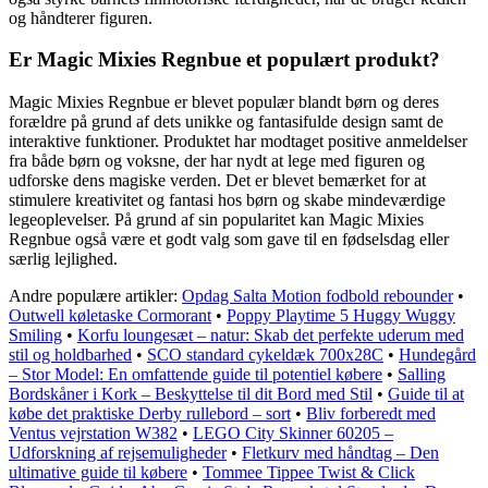
og håndterer figuren.
Er Magic Mixies Regnbue et populært produkt?
Magic Mixies Regnbue er blevet populær blandt børn og deres
forældre på grund af dets unikke og fantasifulde design samt de
interaktive funktioner. Produktet har modtaget positive anmeldelser
fra både børn og voksne, der har nydt at lege med figuren og
udforske dens magiske verden. Det er blevet bemærket for at
stimulere kreativitet og fantasi hos børn og skabe mindeværdige
legeoplevelser. På grund af sin popularitet kan Magic Mixies
Regnbue også være et godt valg som gave til en fødselsdag eller
særlig lejlighed.
Andre populære artikler:
Opdag Salta Motion fodbold rebounder
•
Outwell køletaske Cormorant
•
Poppy Playtime 5 Huggy Wuggy
Smiling
•
Korfu loungesæt – natur: Skab det perfekte uderum med
stil og holdbarhed
•
SCO standard cykeldæk 700x28C
•
Hundegård
– Stor Model: En omfattende guide til potentiel købere
•
Salling
Bordskåner i Kork – Beskyttelse til dit Bord med Stil
•
Guide til at
købe det praktiske Derby rullebord – sort
•
Bliv forberedt med
Ventus vejrstation W382
•
LEGO City Skinner 60205 –
Udforskning af rejsemuligheder
•
Fletkurv med håndtag – Den
ultimative guide til købere
•
Tommee Tippee Twist & Click