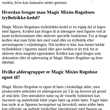
verden, hvor kun fantasien sætter grænser.
Hvordan bruger man Magic Mixies Regnbues
trylledrikke-kedel?
Magic Mixies Regnbues trylledrikke-kedel er en vigtig del af legen
med figuren. Kedlen kan bruges til at interagere med figuren ved at
kaste trylleformularer eller aktivere specielle funktioner. For at bruge
kedlen skal man fylde den med vand eller en trylledrik efter
anvisningerne i vejledningen. Når kedlen er klar, kan barnet hælde
trylledrikken i figurens mund eller give kedlen et let tryk for at
aktivere dens magiske egenskaber. Kedlen kan også bruges som
dekoration eller til opbevaring af Magic Mixies Regnbue og dens
tilbehør.
Hvilke aldersgrupper er Magic Mixies Regnbue
egnet til?
Magic Mixies Regnbue er egnet til børn i forskellige aldre, men
producenten anbefaler en aldersgrænse på 3 år og derover på grund
af små dele. Den interaktive natur og de visuelle funktioner kan
fascinere og underholde både yngre børn og ældre børn. Yngre børn
kan nyde at se figurens bevægelser og farveskift, mens ældre børn
kan udforske og opfinde forskellige interaktioner med figuren og