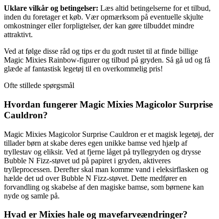
Uklare vilkår og betingelser:
Læs altid betingelserne for et tilbud,
inden du foretager et køb. Vær opmærksom på eventuelle skjulte
omkostninger eller forpligtelser, der kan gøre tilbuddet mindre
attraktivt.
Ved at følge disse råd og tips er du godt rustet til at finde billige
Magic Mixies Rainbow-figurer og tilbud på gryden. Så gå ud og få
glæde af fantastisk legetøj til en overkommelig pris!
Ofte stillede spørgsmål
Hvordan fungerer Magic Mixies Magicolor Surprise
Cauldron?
Magic Mixies Magicolor Surprise Cauldron er et magisk legetøj, der
tillader børn at skabe deres egen unikke bamse ved hjælp af
tryllestav og eliksir. Ved at fjerne låget på tryllegryden og drysse
Bubble N Fizz-støvet ud på papiret i gryden, aktiveres
trylleprocessen. Derefter skal man komme vand i eleksirflasken og
hælde det ud over Bubble N Fizz-støvet. Dette medfører en
forvandling og skabelse af den magiske bamse, som børnene kan
nyde og samle på.
Hvad er Mixies hale og mavefarveændringer?