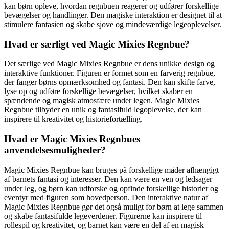
kan børn opleve, hvordan regnbuen reagerer og udfører forskellige
bevægelser og handlinger. Den magiske interaktion er designet til at
stimulere fantasien og skabe sjove og mindeværdige legeoplevelser.
Hvad er særligt ved Magic Mixies Regnbue?
Det særlige ved Magic Mixies Regnbue er dens unikke design og
interaktive funktioner. Figuren er formet som en farverig regnbue,
der fanger børns opmærksomhed og fantasi. Den kan skifte farve,
lyse op og udføre forskellige bevægelser, hvilket skaber en
spændende og magisk atmosfære under legen. Magic Mixies
Regnbue tilbyder en unik og fantasifuld legoplevelse, der kan
inspirere til kreativitet og historiefortælling.
Hvad er Magic Mixies Regnbues
anvendelsesmuligheder?
Magic Mixies Regnbue kan bruges på forskellige måder afhængigt
af barnets fantasi og interesser. Den kan være en ven og ledsager
under leg, og børn kan udforske og opfinde forskellige historier og
eventyr med figuren som hovedperson. Den interaktive natur af
Magic Mixies Regnbue gør det også muligt for børn at lege sammen
og skabe fantasifulde legeverdener. Figurerne kan inspirere til
rollespil og kreativitet, og barnet kan være en del af en magisk