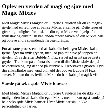
Oplev en verden af magi og sjov med
Magic Mixies
Med Magic Mixies Magicolor Surprise Cauldron får du en magisk
gryde med en regnbue af bamse Mixies at samle på. Dette legesæt
giver dig mulighed for at skabe din egen Mixie ved hjælp af en
tryllestav og eliksir. Du kan endda ændre farven på din Mixies hale
og opleve andre spændende farveændringer.
For at starte processen med at skabe din helt egen Mixie, skal du
fjerne låget fra tryllegryden, men lad papiret blive på toppen af
gryden. Drys derefter Bubble N Fizz-støvet ud jævnt på papiret i
gryden. Tænk nu på et fantastisk navn til din Mixie, skriv det på
navnerullen og læg det ned på Bubble N Fizz-støvet i gryden. Fyld
din eliksirflaske med vand og hæld det udover Bubble N Fizz-
støvet. Nu kan du se, hvilken Mixie du har skabt på magisk vis!
Samle på seks søde Mixie bamser
Med Magic Mixies Magicolor Surprise Cauldron får du ikke kun
muligheden for at skabe din egen Mixie, men du kan også samle på
hele seks søde Mixie bamser. Hver Mixie har sin unikke
personlighed og farver.