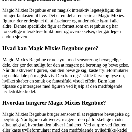
Magic Mixies Regnbue er en magisk interaktiv legetøjsfigur, der
bringer fantasien til live. Det er en del af en serie af Magic Mixies-
figurer, der er designet til at fascinere og underholde børn i alle
aldre. Denne specifikke figur er formet som en regnbue og har
forskellige interaktive funktioner og overraskelser, der gør legen
endnu sjovere.
Hvad kan Magic Mixies Regnbue gøre?
Magic Mixies Regnbue er udstyret med sensorer og bevægelige
dele, der gør det muligt for den at reagere på berøring og bevægelse.
Når du aktiverer figuren, kan den bevæge sig, kaste trylleformularer
og endda tale på magisk vis. Den kan også skifte farve og lyse op,
hvilket skaber en smuk og fantasifuld visuel effekt. Børn kan
tilpasse og interagere med figuren ved hjælp af den medfølgende
trylledrikke-kedel.
Hvordan fungerer Magic Mixies Regnbue?
Magic Mixies Regnbue bruger sensorer til at registrere bevægelse og
berøring. Når figuren aktiveres, reagerer den på forskellige måder
afhængigt af, hvordan den bliver håndteret. Ved at røre ved figuren
eller kaste trylleformularer med den medfølgende trylledrikke-kedel