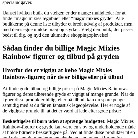
specialudgaver.
Uanset hvilken butik du vælger, er der mange muligheder for at
finde “magic mixies regnbue” eller “magic mixies gryde”. Alle
butikkerne på denne liste tilbyder et bredt udvalg af produkter, men
med deres egne unikke præg og styrker. Vælg den butik, der passer
bedst til dig, og nyd den ultimative shoppingoplevelse!
Sådan finder du billige Magic Mixies
Rainbow-figurer og tilbud på gryden
Hvorfor det er vigtigt at købe Magic Mixies
Rainbow-figurer, når de er billige eller på tilbud
At finde gode tilbud og billige priser på Magic Mixies Rainbow-
figurer og deres tilhørende gryde er vigtigt af mange grunde. Når du
køber disse produkter billigt eller på tilbud, kan du spare penge
samtidig med at du får en fantastisk legeoplevelse. Her er nogle af
de vigtigste grunde til, at det er værd at lede efter gode priser:
Beskæftigelse til børn uden at sprænge budgettet:
Magic Mixies
Rainbow-figurer og gryde kan være en sjov og underholdende måde
at holde børnene beskæftigede på. Ved at finde disse produkter til en
god pris kan du give børnene glæde og sjov uden at bruge for