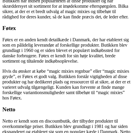
Butikken har indsett populariteten af disse produkter og har
skræddersyet sit sortiment for at imødekomme efterspørgslen. Bilka
sikrer, at der er et bredt udvalg af magic mixies og tilbehør til
rådighed for deres kunder, så de kan finde præcis det, de leder efter.
Føtex
Føtex er en anden kendt detailkæde i Danmark, der har etableret sig
som en pålidelig leverandør af forskellige produkter. Butikken blev
grundlagt i 1960 og er siden blevet et populært indkøbssted for
danske forbrugere. Føtex er kendt for sin høje kvalitet, brede
sortiment og tiltalende indkøbsoplevelse.
Hvis du ønsker at købe “magic mixies regnbue” eller “magic mixies
gryde”, er Føtex et godt valg. Butikken forstår vigtigheden af disse
produkter og har dedikeret plads og ressourcer til at sikre, at der er et
varieret udvalg tilgængeligt. Kunden kan forvente at finde mange
forskellige variantionsmuligheder samt tilbehør til “magic mixies”
hos Føtex.
Netto
Netto er kendt som en discountbutik, der tilbyder produkter til
overkommelige priser. Butikken blev grundlagt i 1981 og har siden
ekspanderet og etableret sig som en populær kæde i Danmark. Netto