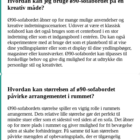
Hvordan kan jeg bruge ø90-sofabordet på en
kreativ måde?
Ø90-sofabordet åbner op for mange mulige anvendelser og
kreative indretningsscenarioer. Udover at være et klassisk
sofabord kan det også bruges som et centerbord i en stor
indretning eller som et indgangsbord i entréen. Du kan også
eksperimentere med at bruge det som et plantebord til at vise
dine yndlingsplanter eller som et display til dine yndlingsbøger,
magasiner eller kunstværker. Ø90-sofabordet kan tilpasses til
forskellige behov og give dig mulighed for at udtrykke din
personlige stil og kreativitet.
Hvordan kan størrelsen af ø90-sofabordet
påvirke arrangementet i rummet?
Ø90-sofabordets størrelse spiller en vigtig rolle i rummets
arrangement. Dets relative lille størrelse gør det perfekt til
mindre stuer eller som et sidestol ved siden af en sofa. Det åbner
op for mere plads i rummet og giver mulighed for fri bevægelse
uden at skabe forhindringer. På samme tid kan størrelsen
påvirke mængden af opbevaringsplads, der er tilgængelig