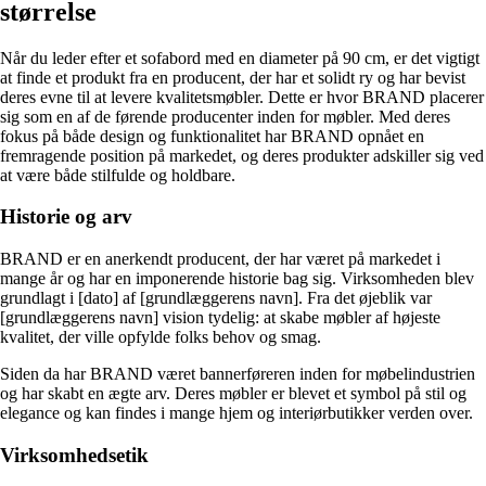
størrelse
Når du leder efter et sofabord med en diameter på 90 cm, er det vigtigt
at finde et produkt fra en producent, der har et solidt ry og har bevist
deres evne til at levere kvalitetsmøbler. Dette er hvor BRAND placerer
sig som en af de førende producenter inden for møbler. Med deres
fokus på både design og funktionalitet har BRAND opnået en
fremragende position på markedet, og deres produkter adskiller sig ved
at være både stilfulde og holdbare.
Historie og arv
BRAND er en anerkendt producent, der har været på markedet i
mange år og har en imponerende historie bag sig. Virksomheden blev
grundlagt i [dato] af [grundlæggerens navn]. Fra det øjeblik var
[grundlæggerens navn] vision tydelig: at skabe møbler af højeste
kvalitet, der ville opfylde folks behov og smag.
Siden da har BRAND været bannerføreren inden for møbelindustrien
og har skabt en ægte arv. Deres møbler er blevet et symbol på stil og
elegance og kan findes i mange hjem og interiørbutikker verden over.
Virksomhedsetik