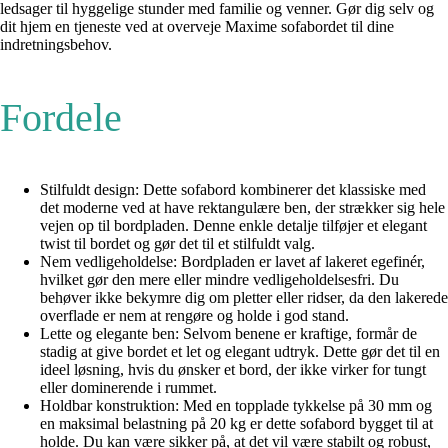
ledsager til hyggelige stunder med familie og venner. Gør dig selv og
dit hjem en tjeneste ved at overveje Maxime sofabordet til dine
indretningsbehov.
Fordele
Stilfuldt design: Dette sofabord kombinerer det klassiske med
det moderne ved at have rektangulære ben, der strækker sig hele
vejen op til bordpladen. Denne enkle detalje tilføjer et elegant
twist til bordet og gør det til et stilfuldt valg.
Nem vedligeholdelse: Bordpladen er lavet af lakeret egefinér,
hvilket gør den mere eller mindre vedligeholdelsesfri. Du
behøver ikke bekymre dig om pletter eller ridser, da den lakerede
overflade er nem at rengøre og holde i god stand.
Lette og elegante ben: Selvom benene er kraftige, formår de
stadig at give bordet et let og elegant udtryk. Dette gør det til en
ideel løsning, hvis du ønsker et bord, der ikke virker for tungt
eller dominerende i rummet.
Holdbar konstruktion: Med en topplade tykkelse på 30 mm og
en maksimal belastning på 20 kg er dette sofabord bygget til at
holde. Du kan være sikker på, at det vil være stabilt og robust,