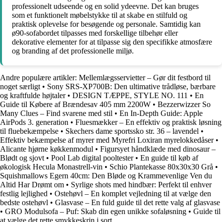
professionelt udseende og en solid ydeevne. Det kan bruges
som et funktionelt møbelstykke til at skabe en stilfuld og
praktisk oplevelse for besøgende og personale. Samtidig kan
ø90-sofabordet tilpasses med forskellige tilbehør eller
dekorative elementer for at tilpasse sig den specifikke atmosfære
og branding af det professionelle miljø.
Andre populære artikler:
Mellemlægsservietter – Gør dit festbord til
noget særligt
•
Sony SRS-XP700B: Den ultimative trådløse, bærbare
og kraftfulde højtaler
•
DESIGN TÆPPE, STYLE NO. 111
•
En
Guide til Købere af Brændesav 405 mm 2200W
•
Bezzerwizzer So
Many Clues – Find svarene med stil
•
En In-Depth Guide: Apple
AirPods 3. generation
•
Fluesmækker – En effektiv og praktisk løsning
til fluebekæmpelse
•
Skechers dame sportssko str. 36 – lavendel
•
Effektiv bekæmpelse af myrer med Myrefri Loxiran myrelokkedåser
•
Alicante hjørne køkkenmodul
•
Figursyet håndklæde med dinosaur –
Blødt og sjovt
•
Pool Lab digital pooltester
•
En guide til køb af
økologisk Hecula Monastrell-vin
•
Schio Plantekasse 80x30x30 Grå
•
Squishmallows Egern 40cm: Den Bløde og Krammevenlige Ven du
Altid Har Drømt om
•
Syrlige shots med hindbær: Perfekt til enhver
festlig lejlighed
•
Ostehøvl – En komplet vejledning til at vælge den
bedste ostehøvl
•
Glasvase – En fuld guide til det rette valg af glasvase
•
GRO Modulsofa – Puf: Skab din egen unikke sofaløsning
•
Guide til
at vælge det rette smykkeskrin i sort