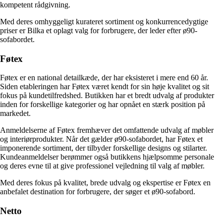
kompetent rådgivning.
Med deres omhyggeligt kurateret sortiment og konkurrencedygtige
priser er Bilka et oplagt valg for forbrugere, der leder efter ø90-
sofabordet.
Føtex
Føtex er en national detailkæde, der har eksisteret i mere end 60 år.
Siden etableringen har Føtex været kendt for sin høje kvalitet og sit
fokus på kundetilfredshed. Butikken har et bredt udvalg af produkter
inden for forskellige kategorier og har opnået en stærk position på
markedet.
Anmeldelserne af Føtex fremhæver det omfattende udvalg af møbler
og interiørprodukter. Når det gælder ø90-sofabordet, har Føtex et
imponerende sortiment, der tilbyder forskellige designs og stilarter.
Kundeanmeldelser berømmer også butikkens hjælpsomme personale
og deres evne til at give professionel vejledning til valg af møbler.
Med deres fokus på kvalitet, brede udvalg og ekspertise er Føtex en
anbefalet destination for forbrugere, der søger et ø90-sofabord.
Netto