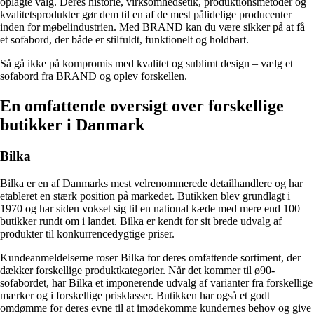
oplagte valg. Deres historie, virksomhedsetik, produktionsmetoder og
kvalitetsprodukter gør dem til en af de mest pålidelige producenter
inden for møbelindustrien. Med BRAND kan du være sikker på at få
et sofabord, der både er stilfuldt, funktionelt og holdbart.
Så gå ikke på kompromis med kvalitet og sublimt design – vælg et
sofabord fra BRAND og oplev forskellen.
En omfattende oversigt over forskellige
butikker i Danmark
Bilka
Bilka er en af Danmarks mest velrenommerede detailhandlere og har
etableret en stærk position på markedet. Butikken blev grundlagt i
1970 og har siden vokset sig til en national kæde med mere end 100
butikker rundt om i landet. Bilka er kendt for sit brede udvalg af
produkter til konkurrencedygtige priser.
Kundeanmeldelserne roser Bilka for deres omfattende sortiment, der
dækker forskellige produktkategorier. Når det kommer til ø90-
sofabordet, har Bilka et imponerende udvalg af varianter fra forskellige
mærker og i forskellige prisklasser. Butikken har også et godt
omdømme for deres evne til at imødekomme kundernes behov og give