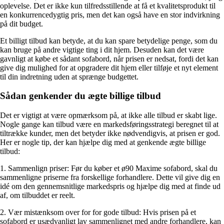
oplevelse. Det er ikke kun tilfredsstillende at få et kvalitetsprodukt til
en konkurrencedygtig pris, men det kan også have en stor indvirkning
på dit budget.
Et billigt tilbud kan betyde, at du kan spare betydelige penge, som du
kan bruge på andre vigtige ting i dit hjem. Desuden kan det være
gavnligt at købe et sådant sofabord, når prisen er nedsat, fordi det kan
give dig mulighed for at opgradere dit hjem eller tilføje et nyt element
til din indretning uden at sprænge budgettet.
Sådan genkender du ægte billige tilbud
Det er vigtigt at være opmærksom på, at ikke alle tilbud er skabt lige.
Nogle gange kan tilbud være en markedsføringsstrategi beregnet til at
tiltrække kunder, men det betyder ikke nødvendigvis, at prisen er god.
Her er nogle tip, der kan hjælpe dig med at genkende ægte billige
tilbud:
1. Sammenlign priser: Før du køber et ø90 Maxime sofabord, skal du
sammenligne priserne fra forskellige forhandlere. Dette vil give dig en
idé om den gennemsnitlige markedspris og hjælpe dig med at finde ud
af, om tilbuddet er reelt.
2. Vær mistænksom over for for gode tilbud: Hvis prisen på et
sofabord er usædvanligt lav sammenlignet med andre forhandlere, kan