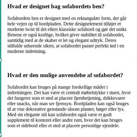
Hvad er designet bag sofabordets ben?
Sofabordets ben er designet med en rektangulær form, der går
hele vejen op til bordpladen. Dette designelement tilføjer et
moderne twist til det ellers klassiske sofabord og gør det unikt.
Benene er også kraftige, hvilket giver stabilitet til sofabordet,
samtidig med at de skaber et let og elegant udtryk. Deres
stilfulde udseende sikrer, at sofabordet passer perfekt ind i en
moderne indretning.
Hvad er den mulige anvendelse af sofabordet?
Sofabordet kan bruges på mange forskellige måder i
indretningen. Det kan være et centralt møbelstykke i stuen, hvor
det fungerer som et sted at placere fjernbetjening, drikkevarer
eller snacks, når man ser fjernsyn. Bordpladen kan også bruges
til at vise dekorative genstande såsom planter, bøger eller lys.
Med sin elegante stil kan sofabordet også være et godt
supplement til kontoret eller andre rum, hvor det kan bruges
som et sidebord eller et sted at placere personlige ejendele.