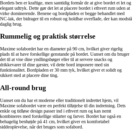
Bordets ben er kraftige, men samtidig formår de at give bordet et let og
elegant udtryk. Dette gør det let at placere bordet i ethvert rum uden at
virke dominerende. Benene og bordpladen er begge behandlet med
NC-lak, der bidrager til en robust og holdbar overflade, der kan modstå
daglig brug.
Rummelig og praktisk størrelse
Maxime sofabordet har en diameter på 90 cm, hvilket giver rigelig
plads til at have forskellige genstande på bordet. Uanset om du bruger
det til at vise dine yndlingsbøger eller til at servere snacks og
drikkevarer til dine gæster, vil dette bord imponere med sin
funktionalitet. Bordpladen er 30 mm tyk, hvilket giver et solidt og
sikkert sted at placere dine ting.
All-round brug
Uanset om du har et moderne eller traditionelt indrettet hjem, vil
Maxime sofabordet være en perfekt tilføjelse til din indretning. Dets
enkle og tidløse design passer ind i ethvert rum og kan nemt
kombineres med forskellige stilarter og farver. Bordet har også en
behagelig benhøjde på 41 cm, hvilket giver en komfortabel
siddeoplevelse, når det bruges som sofabord.