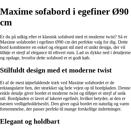
Maxime sofabord i egefiner Ø90
cm
Er du på udkig efter et klassisk sofabord med et moderne twist? Så er
Maxime sofabordet i egefiner Ø90 cm det perfekte valg for dig. Dette
bord kombinerer en enkel og elegant stil med et unikt design, der vil
tilføje et strejf af elegance til ethvert rum. Lad os dykke ned i detaljerne
og opdage, hvorfor dette sofabord er et godt køb.
Stilfuldt design med et moderne twist
Et af de mest iøjnefaldende træk ved Maxime sofabordet er de
rektangulære ben, der strækker sig hele vejen op til bordpladen. Denne
enkle detalje giver bordet et moderne twist og tilføjer et strejf af unik
stil. Bordpladen er lavet af lakeret egefinér, hvilket betyder, at den er
næsten vedligeholdelsesfri. Den giver også bordet en naturlig og varm
fornemmelse, der passer perfekt til mange forskellige indretninger.
Elegant og holdbart