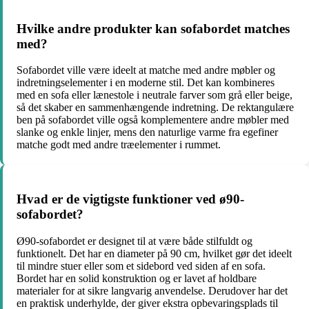
Hvilke andre produkter kan sofabordet matches
med?
Sofabordet ville være ideelt at matche med andre møbler og
indretningselementer i en moderne stil. Det kan kombineres
med en sofa eller lænestole i neutrale farver som grå eller beige,
så det skaber en sammenhængende indretning. De rektangulære
ben på sofabordet ville også komplementere andre møbler med
slanke og enkle linjer, mens den naturlige varme fra egefiner
matche godt med andre træelementer i rummet.
Hvad er de vigtigste funktioner ved ø90-
sofabordet?
Ø90-sofabordet er designet til at være både stilfuldt og
funktionelt. Det har en diameter på 90 cm, hvilket gør det ideelt
til mindre stuer eller som et sidebord ved siden af en sofa.
Bordet har en solid konstruktion og er lavet af holdbare
materialer for at sikre langvarig anvendelse. Derudover har det
en praktisk underhylde, der giver ekstra opbevaringsplads til