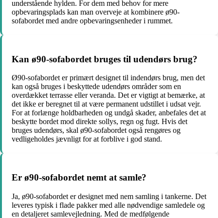
understående hylden. For dem med behov for mere
opbevaringsplads kan man overveje at kombinere ø90-
sofabordet med andre opbevaringsenheder i rummet.
Kan ø90-sofabordet bruges til udendørs brug?
Ø90-sofabordet er primært designet til indendørs brug, men det
kan også bruges i beskyttede udendørs områder som en
overdækket terrasse eller veranda. Det er vigtigt at bemærke, at
det ikke er beregnet til at være permanent udstillet i udsat vejr.
For at forlænge holdbarheden og undgå skader, anbefales det at
beskytte bordet mod direkte sollys, regn og fugt. Hvis det
bruges udendørs, skal ø90-sofabordet også rengøres og
vedligeholdes jævnligt for at forblive i god stand.
Er ø90-sofabordet nemt at samle?
Ja, ø90-sofabordet er designet med nem samling i tankerne. Det
leveres typisk i flade pakker med alle nødvendige samledele og
en detaljeret samlevejledning. Med de medfølgende