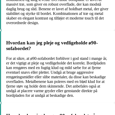
massivt træ, som giver en robust overflade, der kan modstå
daglig brug og slid. Benene er lavet af holdbart metal, der giver
stabilitet og styrke til bordet. Kombinationen af træ og metal
skaber en elegant kontrast og tilføjer et moderne touch til det
overordnede design.
Hvordan kan jeg pleje og vedligeholde ø90-
sofabordet?
For at sikre, at ø90-sofabordet forbliver i god stand i mange år,
er det vigtigt at pleje og vedligeholde det korrekt. Bordpladen
kan rengøres med en fugtig klud og mild sæbe for at fjerne
eventuel snavs eller pletter. Undgå at bruge aggressive
rengøringsmidler eller slibe materialer, da disse kan beskadige
overfladen. Metalbenene kan poleres med en blød klud for at
fjerne støv og holde dem skinnende. Det anbefales også at
undgå at placere varme gryder eller genstande direkte på
bordpladen for at undgå at beskadige den.