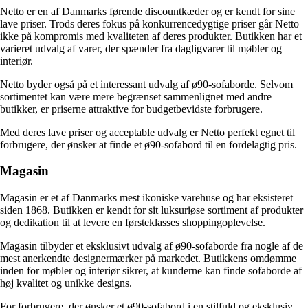
Netto er en af Danmarks førende discountkæder og er kendt for sine
lave priser. Trods deres fokus på konkurrencedygtige priser går Netto
ikke på kompromis med kvaliteten af deres produkter. Butikken har et
varieret udvalg af varer, der spænder fra dagligvarer til møbler og
interiør.
Netto byder også på et interessant udvalg af ø90-sofaborde. Selvom
sortimentet kan være mere begrænset sammenlignet med andre
butikker, er priserne attraktive for budgetbevidste forbrugere.
Med deres lave priser og acceptable udvalg er Netto perfekt egnet til
forbrugere, der ønsker at finde et ø90-sofabord til en fordelagtig pris.
Magasin
Magasin er et af Danmarks mest ikoniske varehuse og har eksisteret
siden 1868. Butikken er kendt for sit luksuriøse sortiment af produkter
og dedikation til at levere en førsteklasses shoppingoplevelse.
Magasin tilbyder et eksklusivt udvalg af ø90-sofaborde fra nogle af de
mest anerkendte designermærker på markedet. Butikkens omdømme
inden for møbler og interiør sikrer, at kunderne kan finde sofaborde af
høj kvalitet og unikke designs.
For forbrugere, der ønsker et ø90-sofabord i en stilfuld og eksklusiv