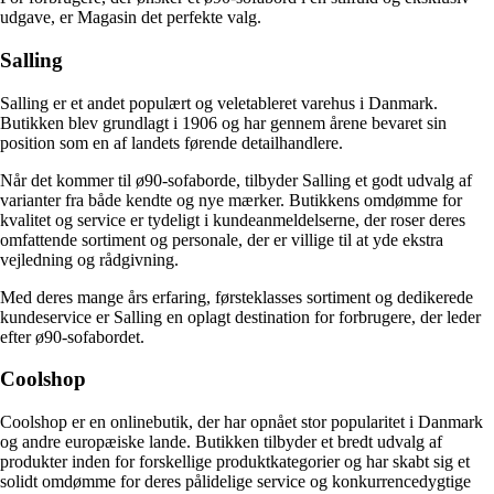
udgave, er Magasin det perfekte valg.
Salling
Salling er et andet populært og veletableret varehus i Danmark.
Butikken blev grundlagt i 1906 og har gennem årene bevaret sin
position som en af landets førende detailhandlere.
Når det kommer til ø90-sofaborde, tilbyder Salling et godt udvalg af
varianter fra både kendte og nye mærker. Butikkens omdømme for
kvalitet og service er tydeligt i kundeanmeldelserne, der roser deres
omfattende sortiment og personale, der er villige til at yde ekstra
vejledning og rådgivning.
Med deres mange års erfaring, førsteklasses sortiment og dedikerede
kundeservice er Salling en oplagt destination for forbrugere, der leder
efter ø90-sofabordet.
Coolshop
Coolshop er en onlinebutik, der har opnået stor popularitet i Danmark
og andre europæiske lande. Butikken tilbyder et bredt udvalg af
produkter inden for forskellige produktkategorier og har skabt sig et
solidt omdømme for deres pålidelige service og konkurrencedygtige