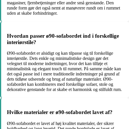
magasiner, fjernbetjeninger eller andre små genstande. Den
runde form gør det også nemt at manøvrere rundt om i rummet
uden at skabe forhindringer.
Hvordan passer ø90-sofabordet ind i forskellige
interiørstile?
Ø90-sofabordet er alsidigt og kan tilpasse sig til forskellige
interiørstile. Dets enkle og minimalistiske design gør det
velegnet til moderne indretninger, hvor det kan tilføje et
minimalistisk og elegant touch til rummet. På samme måde kan
det også passe ind i mere traditionelle indretninger på grund af
dets tidløse udseende og brug af naturlige materialer. Ø90-
sofabordet kan kombineres med forskellige sofaer, stole og
dekorative genstande for at skabe et harmonisk og stilfuldt rum.
Hvilke materialer er ø90-sofabordet lavet af?
Ø90-sofabordet er lavet af høj kvalitet materialer, der sikrer
holdbarhed og lang levetid. Det runde bordplade er lavet af