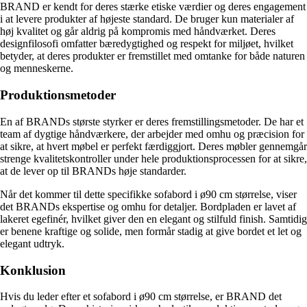
BRAND er kendt for deres stærke etiske værdier og deres engagement
i at levere produkter af højeste standard. De bruger kun materialer af
høj kvalitet og går aldrig på kompromis med håndværket. Deres
designfilosofi omfatter bæredygtighed og respekt for miljøet, hvilket
betyder, at deres produkter er fremstillet med omtanke for både naturen
og menneskerne.
Produktionsmetoder
En af BRANDs største styrker er deres fremstillingsmetoder. De har et
team af dygtige håndværkere, der arbejder med omhu og præcision for
at sikre, at hvert møbel er perfekt færdiggjort. Deres møbler gennemgår
strenge kvalitetskontroller under hele produktionsprocessen for at sikre,
at de lever op til BRANDs høje standarder.
Når det kommer til dette specifikke sofabord i ø90 cm størrelse, viser
det BRANDs ekspertise og omhu for detaljer. Bordpladen er lavet af
lakeret egefinér, hvilket giver den en elegant og stilfuld finish. Samtidig
er benene kraftige og solide, men formår stadig at give bordet et let og
elegant udtryk.
Konklusion
Hvis du leder efter et sofabord i ø90 cm størrelse, er BRAND det