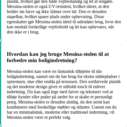
plastik, hvilket gør den både vejrbestandig og let at rengøre.
Messina-stolen er også UV-resistent, hvilket sikrer, at den
holder sin farve og ikke falmer over tid. Den er desuden
stapelbar, hvilket sparer plads under opbevaring. Disse
egenskaber gør Messina-stolen ideel til udendørs brug, hvor den
kan modstå forskellige vejrforhold og let kan opbevares, når
den ikke er i brug.
Hvordan kan jeg bruge Messina-stolen til at
forbedre min boligindretning?
Messina-stolen kan være en fantastisk tilføjelse til din
boligindretning, uanset om du har brug for ekstra siddepladser i
spisestuen, stue eller endda på terrassen. Den sortfarvede plastik
og det moderne design giver et stilfuldt touch til enhver
indretning. Du kan også lege med farver og teksturer ved at
tilføje hynder eller puder på sædet for at skabe et personligt
præg. Messina-stolen er desuden alsidig, da den nemt kan
kombineres med forskellige møbler og stilarter. Uanset om du
har en minimalistisk, moderne eller traditionel indretning, vil
Messina-stolen være et perfekt valg.