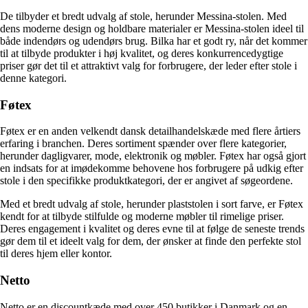
De tilbyder et bredt udvalg af stole, herunder Messina-stolen. Med
dens moderne design og holdbare materialer er Messina-stolen ideel til
både indendørs og udendørs brug. Bilka har et godt ry, når det kommer
til at tilbyde produkter i høj kvalitet, og deres konkurrencedygtige
priser gør det til et attraktivt valg for forbrugere, der leder efter stole i
denne kategori.
Føtex
Føtex er en anden velkendt dansk detailhandelskæde med flere årtiers
erfaring i branchen. Deres sortiment spænder over flere kategorier,
herunder dagligvarer, mode, elektronik og møbler. Føtex har også gjort
en indsats for at imødekomme behovene hos forbrugere på udkig efter
stole i den specifikke produktkategori, der er angivet af søgeordene.
Med et bredt udvalg af stole, herunder plaststolen i sort farve, er Føtex
kendt for at tilbyde stilfulde og moderne møbler til rimelige priser.
Deres engagement i kvalitet og deres evne til at følge de seneste trends
gør dem til et ideelt valg for dem, der ønsker at finde den perfekte stol
til deres hjem eller kontor.
Netto
Netto er en discountkæde med over 450 butikker i Danmark og en