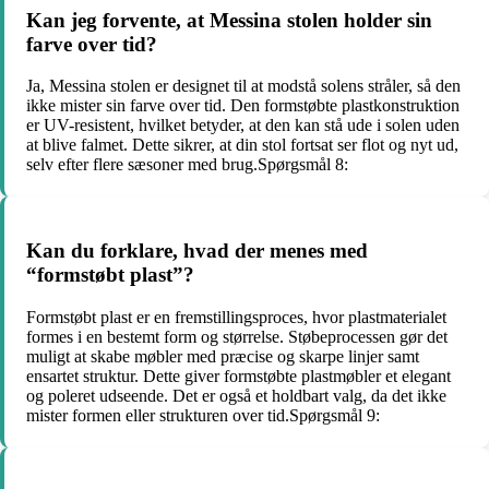
Kan jeg forvente, at Messina stolen holder sin
farve over tid?
Ja, Messina stolen er designet til at modstå solens stråler, så den
ikke mister sin farve over tid. Den formstøbte plastkonstruktion
er UV-resistent, hvilket betyder, at den kan stå ude i solen uden
at blive falmet. Dette sikrer, at din stol fortsat ser flot og nyt ud,
selv efter flere sæsoner med brug.Spørgsmål 8:
Kan du forklare, hvad der menes med
“formstøbt plast”?
Formstøbt plast er en fremstillingsproces, hvor plastmaterialet
formes i en bestemt form og størrelse. Støbeprocessen gør det
muligt at skabe møbler med præcise og skarpe linjer samt
ensartet struktur. Dette giver formstøbte plastmøbler et elegant
og poleret udseende. Det er også et holdbart valg, da det ikke
mister formen eller strukturen over tid.Spørgsmål 9: