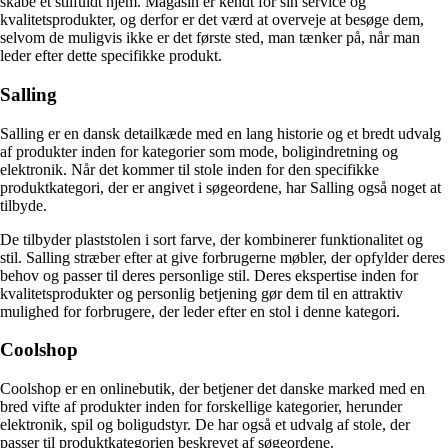
skabe et stilfuldt hjem. Magasin er kendt for sin service og
kvalitetsprodukter, og derfor er det værd at overveje at besøge dem,
selvom de muligvis ikke er det første sted, man tænker på, når man
leder efter dette specifikke produkt.
Salling
Salling er en dansk detailkæde med en lang historie og et bredt udvalg
af produkter inden for kategorier som mode, boligindretning og
elektronik. Når det kommer til stole inden for den specifikke
produktkategori, der er angivet i søgeordene, har Salling også noget at
tilbyde.
De tilbyder plaststolen i sort farve, der kombinerer funktionalitet og
stil. Salling stræber efter at give forbrugerne møbler, der opfylder deres
behov og passer til deres personlige stil. Deres ekspertise inden for
kvalitetsprodukter og personlig betjening gør dem til en attraktiv
mulighed for forbrugere, der leder efter en stol i denne kategori.
Coolshop
Coolshop er en onlinebutik, der betjener det danske marked med en
bred vifte af produkter inden for forskellige kategorier, herunder
elektronik, spil og boligudstyr. De har også et udvalg af stole, der
passer til produktkategorien beskrevet af søgeordene.