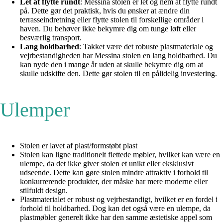
Let at flytte rundt
: Messina stolen er let og nem at flytte rundt
på. Dette gør det praktisk, hvis du ønsker at ændre din
terrasseindretning eller flytte stolen til forskellige områder i
haven. Du behøver ikke bekymre dig om tunge løft eller
besværlig transport.
Lang holdbarhed
: Takket være det robuste plastmateriale og
vejrbestandigheden har Messina stolen en lang holdbarhed. Du
kan nyde den i mange år uden at skulle bekymre dig om at
skulle udskifte den. Dette gør stolen til en pålidelig investering.
Ulemper
Stolen er lavet af plast/formstøbt plast
Stolen kan ligne traditionelt flettede møbler, hvilket kan være en
ulempe, da det ikke giver stolen et unikt eller eksklusivt
udseende. Dette kan gøre stolen mindre attraktiv i forhold til
konkurrerende produkter, der måske har mere moderne eller
stilfuldt design.
Plastmaterialet er robust og vejrbestandigt, hvilket er en fordel i
forhold til holdbarhed. Dog kan det også være en ulempe, da
plastmøbler generelt ikke har den samme æstetiske appel som