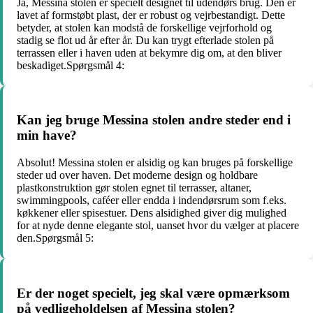
Ja, Messina stolen er specielt designet til udendørs brug. Den er
lavet af formstøbt plast, der er robust og vejrbestandigt. Dette
betyder, at stolen kan modstå de forskellige vejrforhold og
stadig se flot ud år efter år. Du kan trygt efterlade stolen på
terrassen eller i haven uden at bekymre dig om, at den bliver
beskadiget.Spørgsmål 4:
Kan jeg bruge Messina stolen andre steder end i
min have?
Absolut! Messina stolen er alsidig og kan bruges på forskellige
steder ud over haven. Det moderne design og holdbare
plastkonstruktion gør stolen egnet til terrasser, altaner,
swimmingpools, caféer eller endda i indendørsrum som f.eks.
køkkener eller spisestuer. Dens alsidighed giver dig mulighed
for at nyde denne elegante stol, uanset hvor du vælger at placere
den.Spørgsmål 5:
Er der noget specielt, jeg skal være opmærksom
på vedligeholdelsen af Messina stolen?