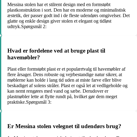
Messina stolen har et stilrent design med en formstøbt
plastkonstruktion i sort. Den har en moderne og minimalistisk
æstetik, der passer godt ind i de fleste udendørs omgivelser. Det
glatte og enkle design giver stolen et elegant og tidløst
udtryk.Spørgsmål 2:
Hvad er fordelene ved at bruge plast til
havemøbler?
Plast eller formstøbt plast er et populærtvalg til havemøbler af
flere årsager. Dens robuste og vejrbestandige natur sikrer, at
møblerne kan holde i lang tid uden at miste farve eller blive
beskadiget af solens stråler. Plast er også let at vedligeholde og
kan nemt rengøres med vand og sæbe. Derudover er
plastmøbler lette at flytte rundt på, hvilket gør dem meget
praktiske.Spørgsmål 3:
Er Messina stolen velegnet til udendørs brug?