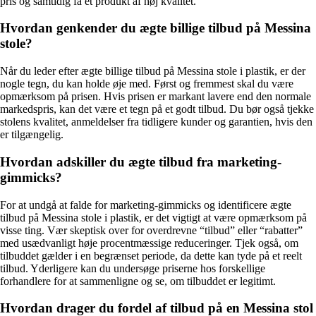
pris og samtidig få et produkt af høj kvalitet.
Hvordan genkender du ægte billige tilbud på Messina
stole?
Når du leder efter ægte billige tilbud på Messina stole i plastik, er der
nogle tegn, du kan holde øje med. Først og fremmest skal du være
opmærksom på prisen. Hvis prisen er markant lavere end den normale
markedspris, kan det være et tegn på et godt tilbud. Du bør også tjekke
stolens kvalitet, anmeldelser fra tidligere kunder og garantien, hvis den
er tilgængelig.
Hvordan adskiller du ægte tilbud fra marketing-
gimmicks?
For at undgå at falde for marketing-gimmicks og identificere ægte
tilbud på Messina stole i plastik, er det vigtigt at være opmærksom på
visse ting. Vær skeptisk over for overdrevne “tilbud” eller “rabatter”
med usædvanligt høje procentmæssige reduceringer. Tjek også, om
tilbuddet gælder i en begrænset periode, da dette kan tyde på et reelt
tilbud. Yderligere kan du undersøge priserne hos forskellige
forhandlere for at sammenligne og se, om tilbuddet er legitimt.
Hvordan drager du fordel af tilbud på en Messina stol