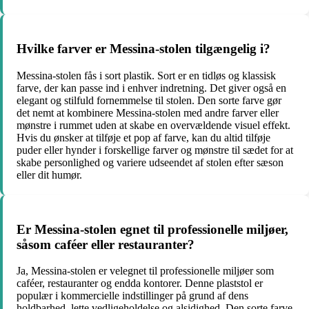
Hvilke farver er Messina-stolen tilgængelig i?
Messina-stolen fås i sort plastik. Sort er en tidløs og klassisk
farve, der kan passe ind i enhver indretning. Det giver også en
elegant og stilfuld fornemmelse til stolen. Den sorte farve gør
det nemt at kombinere Messina-stolen med andre farver eller
mønstre i rummet uden at skabe en overvældende visuel effekt.
Hvis du ønsker at tilføje et pop af farve, kan du altid tilføje
puder eller hynder i forskellige farver og mønstre til sædet for at
skabe personlighed og variere udseendet af stolen efter sæson
eller dit humør.
Er Messina-stolen egnet til professionelle miljøer,
såsom caféer eller restauranter?
Ja, Messina-stolen er velegnet til professionelle miljøer som
caféer, restauranter og endda kontorer. Denne plaststol er
populær i kommercielle indstillinger på grund af dens
holdbarhed, lette vedligeholdelse og alsidighed. Den sorte farve