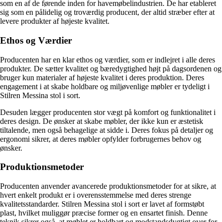
som en af de førende inden for havemøbelindustrien. De har etableret
sig som en pålidelig og troværdig producent, der altid stræber efter at
levere produkter af højeste kvalitet.
Ethos og Værdier
Producenten har en klar ethos og værdier, som er indlejret i alle deres
produkter. De sætter kvalitet og bæredygtighed højt på dagsordenen og
bruger kun materialer af højeste kvalitet i deres produktion. Deres
engagement i at skabe holdbare og miljøvenlige møbler er tydeligt i
Stilren Messina stol i sort.
Desuden lægger producenten stor vægt på komfort og funktionalitet i
deres design. De ønsker at skabe møbler, der ikke kun er æstetisk
tiltalende, men også behagelige at sidde i. Deres fokus på detaljer og
ergonomi sikrer, at deres møbler opfylder forbrugernes behov og
ønsker.
Produktionsmetoder
Producenten anvender avancerede produktionsmetoder for at sikre, at
hvert enkelt produkt er i overensstemmelse med deres strenge
kvalitetsstandarder. Stilren Messina stol i sort er lavet af formstøbt
plast, hvilket muliggør præcise former og en ensartet finish. Denne
teknik sikrer også, at møblet er holdbart og modstandsdygtigt over for