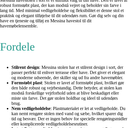
Messina havestolen i sort er et stilfuldt valg til din have. Den er lavet af
robust formstøbt plast, der kan modstå vejret og beholder sin farve i
lang tid. Med minimal vedligeholdelse og fleksibilitet er denne stol et
praktisk og elegant tilføjelse til dit udendørs rum. Gør dig selv og din
have en tjeneste og tilføj en Messina havestol til dit
havemøbelensemble.
Fordele
Stilrent design
: Messina stolen har et stilrent design i sort, der
passer perfekt til enhver terrasse eller have. Det giver et elegant
og moderne udseende, der skiller sig ud fra andre havemøbler.
Formstøbt plast
: Stolen er lavet af formstøbt plast, hvilket gør
den både robust og vejrbestandig. Dette betyder, at stolen kan
modstå forskellige vejrforhold uden at blive beskadiget eller
miste sin farve. Det gør stolen holdbar og ideel til udendørs
brug.
Nem vedligeholdelse
: Plastmaterialet er let at vedligeholde. Du
kan nemt rengøre stolen med vand og sæbe, hvilket sparer dig
tid og besvær. Der er ingen behov for specielle rengøringsmidler
eller komplicerede vedligeholdelsesrutiner.