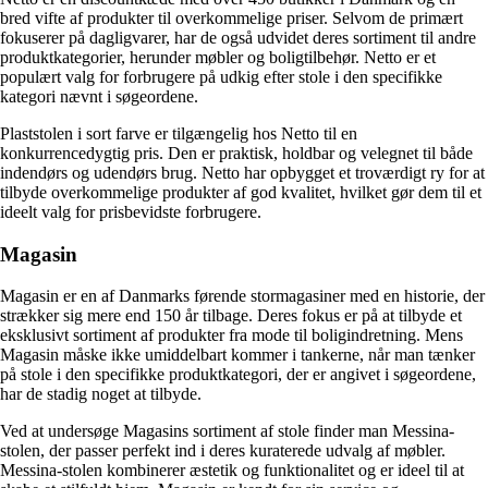
bred vifte af produkter til overkommelige priser. Selvom de primært
fokuserer på dagligvarer, har de også udvidet deres sortiment til andre
produktkategorier, herunder møbler og boligtilbehør. Netto er et
populært valg for forbrugere på udkig efter stole i den specifikke
kategori nævnt i søgeordene.
Plaststolen i sort farve er tilgængelig hos Netto til en
konkurrencedygtig pris. Den er praktisk, holdbar og velegnet til både
indendørs og udendørs brug. Netto har opbygget et troværdigt ry for at
tilbyde overkommelige produkter af god kvalitet, hvilket gør dem til et
ideelt valg for prisbevidste forbrugere.
Magasin
Magasin er en af Danmarks førende stormagasiner med en historie, der
strækker sig mere end 150 år tilbage. Deres fokus er på at tilbyde et
eksklusivt sortiment af produkter fra mode til boligindretning. Mens
Magasin måske ikke umiddelbart kommer i tankerne, når man tænker
på stole i den specifikke produktkategori, der er angivet i søgeordene,
har de stadig noget at tilbyde.
Ved at undersøge Magasins sortiment af stole finder man Messina-
stolen, der passer perfekt ind i deres kuraterede udvalg af møbler.
Messina-stolen kombinerer æstetik og funktionalitet og er ideel til at