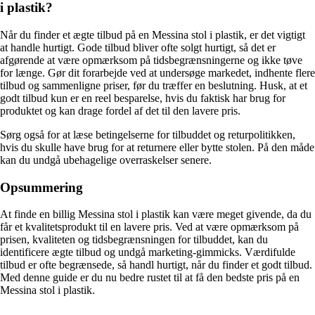
i plastik?
Når du finder et ægte tilbud på en Messina stol i plastik, er det vigtigt
at handle hurtigt. Gode tilbud bliver ofte solgt hurtigt, så det er
afgørende at være opmærksom på tidsbegrænsningerne og ikke tøve
for længe. Gør dit forarbejde ved at undersøge markedet, indhente flere
tilbud og sammenligne priser, før du træffer en beslutning. Husk, at et
godt tilbud kun er en reel besparelse, hvis du faktisk har brug for
produktet og kan drage fordel af det til den lavere pris.
Sørg også for at læse betingelserne for tilbuddet og returpolitikken,
hvis du skulle have brug for at returnere eller bytte stolen. På den måde
kan du undgå ubehagelige overraskelser senere.
Opsummering
At finde en billig Messina stol i plastik kan være meget givende, da du
får et kvalitetsprodukt til en lavere pris. Ved at være opmærksom på
prisen, kvaliteten og tidsbegrænsningen for tilbuddet, kan du
identificere ægte tilbud og undgå marketing-gimmicks. Værdifulde
tilbud er ofte begrænsede, så handl hurtigt, når du finder et godt tilbud.
Med denne guide er du nu bedre rustet til at få den bedste pris på en
Messina stol i plastik.