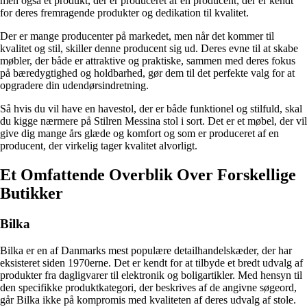
men også et produkt, der er produceret af en producent, der er kendt
for deres fremragende produkter og dedikation til kvalitet.
Der er mange producenter på markedet, men når det kommer til
kvalitet og stil, skiller denne producent sig ud. Deres evne til at skabe
møbler, der både er attraktive og praktiske, sammen med deres fokus
på bæredygtighed og holdbarhed, gør dem til det perfekte valg for at
opgradere din udendørsindretning.
Så hvis du vil have en havestol, der er både funktionel og stilfuld, skal
du kigge nærmere på Stilren Messina stol i sort. Det er et møbel, der vil
give dig mange års glæde og komfort og som er produceret af en
producent, der virkelig tager kvalitet alvorligt.
Et Omfattende Overblik Over Forskellige
Butikker
Bilka
Bilka er en af Danmarks mest populære detailhandelskæder, der har
eksisteret siden 1970erne. Det er kendt for at tilbyde et bredt udvalg af
produkter fra dagligvarer til elektronik og boligartikler. Med hensyn til
den specifikke produktkategori, der beskrives af de angivne søgeord,
går Bilka ikke på kompromis med kvaliteten af deres udvalg af stole.