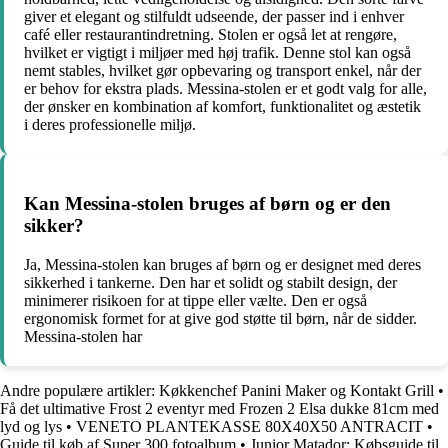
giver et elegant og stilfuldt udseende, der passer ind i enhver
café eller restaurantindretning. Stolen er også let at rengøre,
hvilket er vigtigt i miljøer med høj trafik. Denne stol kan også
nemt stables, hvilket gør opbevaring og transport enkel, når der
er behov for ekstra plads. Messina-stolen er et godt valg for alle,
der ønsker en kombination af komfort, funktionalitet og æstetik
i deres professionelle miljø.
Kan Messina-stolen bruges af børn og er den
sikker?
Ja, Messina-stolen kan bruges af børn og er designet med deres
sikkerhed i tankerne. Den har et solidt og stabilt design, der
minimerer risikoen for at tippe eller vælte. Den er også
ergonomisk formet for at give god støtte til børn, når de sidder.
Messina-stolen har
Andre populære artikler:
Køkkenchef Panini Maker og Kontakt Grill
•
Få det ultimative Frost 2 eventyr med Frozen 2 Elsa dukke 81cm med
lyd og lys
•
VENETO PLANTEKASSE 80X40X50 ANTRACIT
•
Guide til køb af Super 300 fotoalbum
•
Junior Matador: Købsguide til