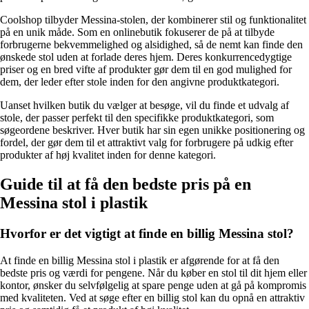
Coolshop tilbyder Messina-stolen, der kombinerer stil og funktionalitet
på en unik måde. Som en onlinebutik fokuserer de på at tilbyde
forbrugerne bekvemmelighed og alsidighed, så de nemt kan finde den
ønskede stol uden at forlade deres hjem. Deres konkurrencedygtige
priser og en bred vifte af produkter gør dem til en god mulighed for
dem, der leder efter stole inden for den angivne produktkategori.
Uanset hvilken butik du vælger at besøge, vil du finde et udvalg af
stole, der passer perfekt til den specifikke produktkategori, som
søgeordene beskriver. Hver butik har sin egen unikke positionering og
fordel, der gør dem til et attraktivt valg for forbrugere på udkig efter
produkter af høj kvalitet inden for denne kategori.
Guide til at få den bedste pris på en
Messina stol i plastik
Hvorfor er det vigtigt at finde en billig Messina stol?
At finde en billig Messina stol i plastik er afgørende for at få den
bedste pris og værdi for pengene. Når du køber en stol til dit hjem eller
kontor, ønsker du selvfølgelig at spare penge uden at gå på kompromis
med kvaliteten. Ved at søge efter en billig stol kan du opnå en attraktiv