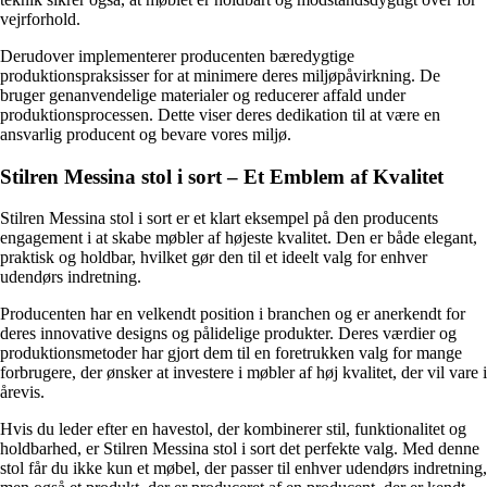
vejrforhold.
Derudover implementerer producenten bæredygtige
produktionspraksisser for at minimere deres miljøpåvirkning. De
bruger genanvendelige materialer og reducerer affald under
produktionsprocessen. Dette viser deres dedikation til at være en
ansvarlig producent og bevare vores miljø.
Stilren Messina stol i sort – Et Emblem af Kvalitet
Stilren Messina stol i sort er et klart eksempel på den producents
engagement i at skabe møbler af højeste kvalitet. Den er både elegant,
praktisk og holdbar, hvilket gør den til et ideelt valg for enhver
udendørs indretning.
Producenten har en velkendt position i branchen og er anerkendt for
deres innovative designs og pålidelige produkter. Deres værdier og
produktionsmetoder har gjort dem til en foretrukken valg for mange
forbrugere, der ønsker at investere i møbler af høj kvalitet, der vil vare i
årevis.
Hvis du leder efter en havestol, der kombinerer stil, funktionalitet og
holdbarhed, er Stilren Messina stol i sort det perfekte valg. Med denne
stol får du ikke kun et møbel, der passer til enhver udendørs indretning,