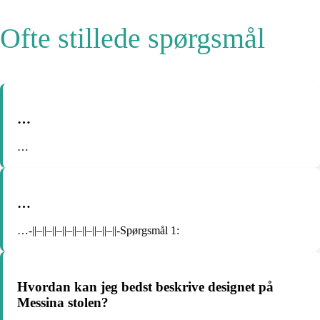
Ofte stillede spørgsmål
…
…
…
…-||–||–||–||–||–||–||–||–||-Spørgsmål 1:
Hvordan kan jeg bedst beskrive designet på
Messina stolen?