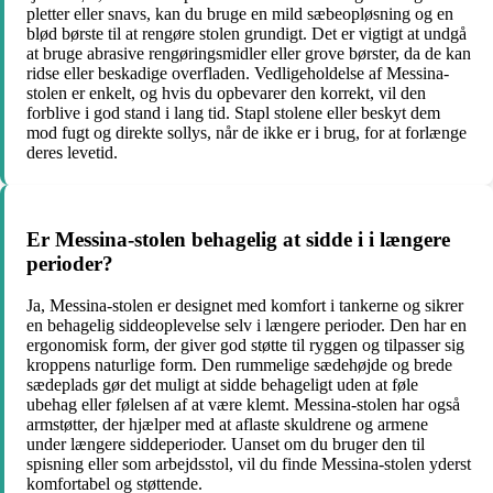
pletter eller snavs, kan du bruge en mild sæbeopløsning og en
blød børste til at rengøre stolen grundigt. Det er vigtigt at undgå
at bruge abrasive rengøringsmidler eller grove børster, da de kan
ridse eller beskadige overfladen. Vedligeholdelse af Messina-
stolen er enkelt, og hvis du opbevarer den korrekt, vil den
forblive i god stand i lang tid. Stapl stolene eller beskyt dem
mod fugt og direkte sollys, når de ikke er i brug, for at forlænge
deres levetid.
Er Messina-stolen behagelig at sidde i i længere
perioder?
Ja, Messina-stolen er designet med komfort i tankerne og sikrer
en behagelig siddeoplevelse selv i længere perioder. Den har en
ergonomisk form, der giver god støtte til ryggen og tilpasser sig
kroppens naturlige form. Den rummelige sædehøjde og brede
sædeplads gør det muligt at sidde behageligt uden at føle
ubehag eller følelsen af at være klemt. Messina-stolen har også
armstøtter, der hjælper med at aflaste skuldrene og armene
under længere siddeperioder. Uanset om du bruger den til
spisning eller som arbejdsstol, vil du finde Messina-stolen yderst
komfortabel og støttende.