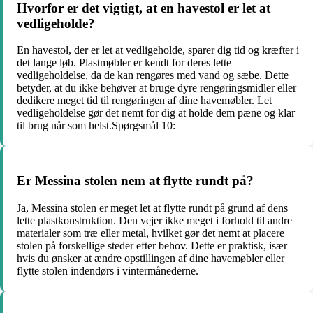
Hvorfor er det vigtigt, at en havestol er let at
vedligeholde?
En havestol, der er let at vedligeholde, sparer dig tid og kræfter i
det lange løb. Plastmøbler er kendt for deres lette
vedligeholdelse, da de kan rengøres med vand og sæbe. Dette
betyder, at du ikke behøver at bruge dyre rengøringsmidler eller
dedikere meget tid til rengøringen af ​​dine havemøbler. Let
vedligeholdelse gør det nemt for dig at holde dem pæne og klar
til brug når som helst.Spørgsmål 10:
Er Messina stolen nem at flytte rundt på?
Ja, Messina stolen er meget let at flytte rundt på grund af dens
lette plastkonstruktion. Den vejer ikke meget i forhold til andre
materialer som træ eller metal, hvilket gør det nemt at placere
stolen på forskellige steder efter behov. Dette er praktisk, især
hvis du ønsker at ændre opstillingen af dine havemøbler eller
flytte stolen indendørs i vintermånederne.