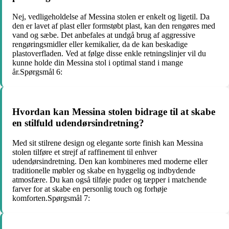
Nej, vedligeholdelse af Messina stolen er enkelt og ligetil. Da
den er lavet af plast eller formstøbt plast, kan den rengøres med
vand og sæbe. Det anbefales at undgå brug af aggressive
rengøringsmidler eller kemikalier, da de kan beskadige
plastoverfladen. Ved at følge disse enkle retningslinjer vil du
kunne holde din Messina stol i optimal stand i mange
år.Spørgsmål 6:
Hvordan kan Messina stolen bidrage til at skabe
en stilfuld udendørsindretning?
Med sit stilrene design og elegante sorte finish kan Messina
stolen tilføre et strejf af raffinement til enhver
udendørsindretning. Den kan kombineres med moderne eller
traditionelle møbler og skabe en hyggelig og indbydende
atmosfære. Du kan også tilføje puder og tæpper i matchende
farver for at skabe en personlig touch og forhøje
komforten.Spørgsmål 7: