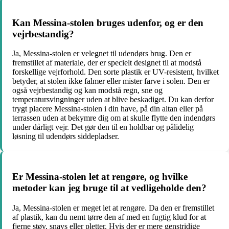
Kan Messina-stolen bruges udenfor, og er den
vejrbestandig?
Ja, Messina-stolen er velegnet til udendørs brug. Den er
fremstillet af materiale, der er specielt designet til at modstå
forskellige vejrforhold. Den sorte plastik er UV-resistent, hvilket
betyder, at stolen ikke falmer eller mister farve i solen. Den er
også vejrbestandig og kan modstå regn, sne og
temperatursvingninger uden at blive beskadiget. Du kan derfor
trygt placere Messina-stolen i din have, på din altan eller på
terrassen uden at bekymre dig om at skulle flytte den indendørs
under dårligt vejr. Det gør den til en holdbar og pålidelig
løsning til udendørs siddepladser.
Er Messina-stolen let at rengøre, og hvilke
metoder kan jeg bruge til at vedligeholde den?
Ja, Messina-stolen er meget let at rengøre. Da den er fremstillet
af plastik, kan du nemt tørre den af med en fugtig klud for at
fjerne støv, snavs eller pletter. Hvis der er mere genstridige