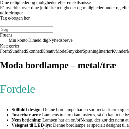
Dine rettigheder og muligheder efter en skilsmisse
Få overblik over dine juridiske rettigheder og muligheder under og eft
udfordringer.
Tag e-bogen her
Fruens
Min konto
Tilmeld dig
Nyhedsbreve
Kategorier
Form
Sundhed
Skønhed
Kreativ
Mode
Smykker
Spisning
Interiør
Kvinder
Moda bordlampe – metal/træ
Fordele
Stilfuldt design
: Denne bordlampe har en sort metalskærm og en tr
Justerbar arm
: Lampens træarm kan justeres, så du kan rette lys
Nem betjening
: Lampen har en on/off-knap, der gør det nemt at t
Velegnet til LED-lys
: Denne bordlampe er specielt designet til