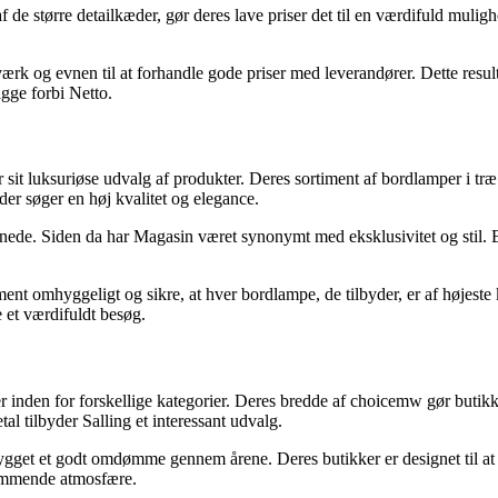
 større detailkæder, gør deres lave priser det til en værdifuld mulighed
tværk og evnen til at forhandle gode priser med leverandører. Dette resul
igge forbi Netto.
sit luksuriøse udvalg af produkter. Deres sortiment af bordlamper i træ 
 der søger en høj kvalitet og elegance.
åbnede. Siden da har Magasin været synonymt med eksklusivitet og stil. 
iment omhyggeligt og sikre, at hver bordlampe, de tilbyder, er af højeste
 et værdifuldt besøg.
er inden for forskellige kategorier. Deres bredde af choicemw gør butikke
al tilbyder Salling et interessant udvalg.
ygget et godt omdømme gennem årene. Deres butikker er designet til at
ommende atmosfære.