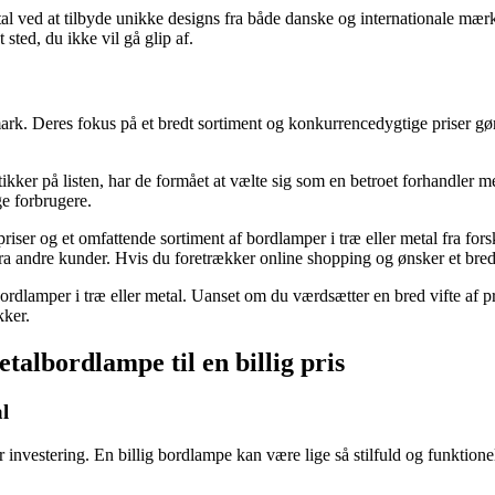
etal ved at tilbyde unikke designs fra både danske og internationale mæ
t sted, du ikke vil gå glip af.
mark. Deres fokus på et bredt sortiment og konkurrencedygtige priser gø
kker på listen, har de formået at vælte sig som en betroet forhandler m
ge forbrugere.
priser og et omfattende sortiment af bordlamper i træ eller metal fra fo
a andre kunder. Hvis du foretrækker online shopping og ønsker et bred
bordlamper i træ eller metal. Uanset om du værdsætter en bred vifte af pr
kker.
talbordlampe til en billig pris
al
 investering. En billig bordlampe kan være lige så stilfuld og funktionel