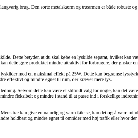
er langvarig brug. Den sorte metalskærm og træarmen er både robuste og sti
kilde. Dette betyder, at du skal købe en lyskilde separat, hvilket ka
 kan dette gøre produktet mindre attraktivt for forbrugere, der ønsker 
yskilder med en maksimal effekt på 25W. Dette kan begrænse lysstyrke
ndre effektivt og mindre egnet til rum, der kræver mere lys.
edning. Selvom dette kan være et stilfuldt valg for nogle, kan det være 
mindre fleksibelt og mindre i stand til at passe ind i forskellige indr
Mens træ kan give en naturlig og varm følelse, kan det også være mind
dre holdbart og mindre egnet til områder med høj trafik eller hvor der er