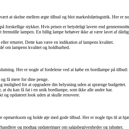
svært at skelne mellem ægte tilbud og blot markedsføringstrik. Her er no
orskellige stykker. Hvis prisen er betydeligt lavere end gennemsnittet
til at fremstille lampen. En billig lampe behøver ikke at være lavet af d
eller returret. Dette kan være en indikation af lampens kvalitet.
idé om lampens kvalitet og holdbarhed.
utning. Her er nogle af fordelene ved at købe en bordlampe på tilbud:
 og få mere for dine penge.
ig mulighed for at opgradere din belysning uden at sprænge budgettet.
 at du kan få fat i en unik bordlampe, som ikke alle andre har.
kt og opdateret look uden at skulle renovere.
ære opmærksom og holde øje med gode tilbud. Her er nogle tips til at hjæ
rhandlere og modtag opdateringer om salgsbegivenheder og rabatter.