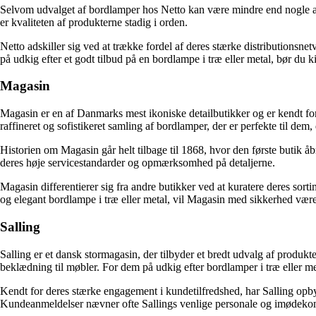
Selvom udvalget af bordlamper hos Netto kan være mindre end nogle af de
er kvaliteten af produkterne stadig i orden.
Netto adskiller sig ved at trække fordel af deres stærke distributionsne
på udkig efter et godt tilbud på en bordlampe i træ eller metal, bør du k
Magasin
Magasin er en af Danmarks mest ikoniske detailbutikker og er kendt for 
raffineret og sofistikeret samling af bordlamper, der er perfekte til dem,
Historien om Magasin går helt tilbage til 1868, hvor den første butik 
deres høje servicestandarder og opmærksomhed på detaljerne.
Magasin differentierer sig fra andre butikker ved at kuratere deres sort
og elegant bordlampe i træ eller metal, vil Magasin med sikkerhed være
Salling
Salling er et dansk stormagasin, der tilbyder et bredt udvalg af produkt
beklædning til møbler. For dem på udkig efter bordlamper i træ eller met
Kendt for deres stærke engagement i kundetilfredshed, har Salling opb
Kundeanmeldelser nævner ofte Sallings venlige personale og imødek