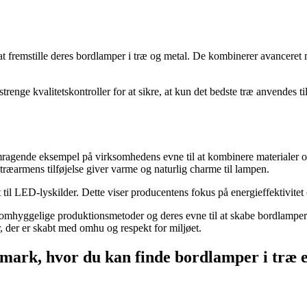
t fremstille deres bordlamper i træ og metal. De kombinerer avanceret
enge kvalitetskontroller for at sikre, at kun det bedste træ anvendes t
gende eksempel på virksomhedens evne til at kombinere materialer og s
ræarmens tilføjelse giver varme og naturlig charme til lampen.
et til LED-lyskilder. Dette viser producentens fokus på energieffektivite
lse, omhyggelige produktionsmetoder og deres evne til at skabe bordlampe
, der er skabt med omhu og respekt for miljøet.
mark, hvor du kan finde bordlamper i træ e