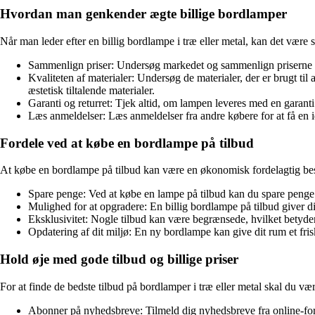
Hvordan man genkender ægte billige bordlamper
Når man leder efter en billig bordlampe i træ eller metal, kan det være 
Sammenlign priser: Undersøg markedet og sammenlign priserne på f
Kvaliteten af ​​materialer: Undersøg de materialer, der er brugt 
æstetisk tiltalende materialer.
Garanti og returret: Tjek altid, om lampen leveres med en garanti 
Læs anmeldelser: Læs anmeldelser fra andre købere for at få en 
Fordele ved at købe en bordlampe på tilbud
At købe en bordlampe på tilbud kan være en økonomisk fordelagtig besl
Spare penge: Ved at købe en lampe på tilbud kan du spare penge
Mulighed for at opgradere: En billig bordlampe på tilbud giver d
Eksklusivitet: Nogle tilbud kan være begrænsede, hvilket betyder,
Opdatering af dit miljø: En ny bordlampe kan give dit rum et fris
Hold øje med gode tilbud og billige priser
For at finde de bedste tilbud på bordlamper i træ eller metal skal du v
Abonner på nyhedsbreve: Tilmeld dig nyhedsbreve fra online-fo