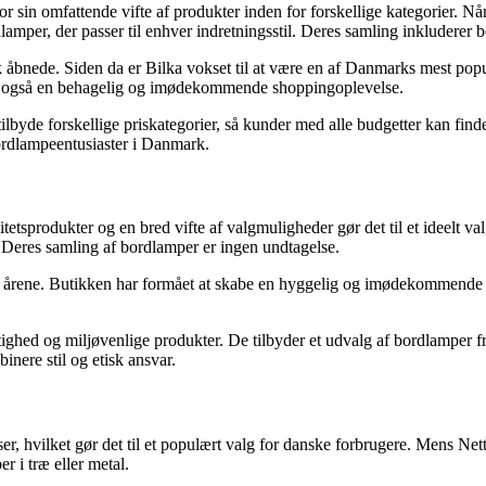
 sin omfattende vifte af produkter inden for forskellige kategorier. Når
lamper, der passer til enhver indretningsstil. Deres samling inkluderer 
tik åbnede. Siden da er Bilka vokset til at være en af Danmarks mest p
men også en behagelig og imødekommende shoppingoplevelse.
tilbyde forskellige priskategorier, så kunder med alle budgetter kan fi
bordlampeentusiaster i Danmark.
sprodukter og en bred vifte af valgmuligheder gør det til et ideelt valg 
r. Deres samling af bordlamper er ingen undtagelse.
årene. Butikken har formået at skabe en hyggelig og imødekommende 
hed og miljøvenlige produkter. De tilbyder et udvalg af bordlamper frem
inere stil og etisk ansvar.
er, hvilket gør det til et populært valg for danske forbrugere. Mens Net
r i træ eller metal.