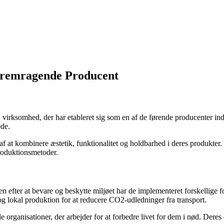
 Fremragende Producent
irksomhed, der har etableret sig som en af de førende producenter inde
ede.
f at kombinere æstetik, funktionalitet og holdbarhed i deres produkte
roduktionsmetoder.
 efter at bevare og beskytte miljøet har de implementeret forskellige f
g lokal produktion for at reducere CO2-udledninger fra transport.
de organisationer, der arbejder for at forbedre livet for dem i nød. Deres