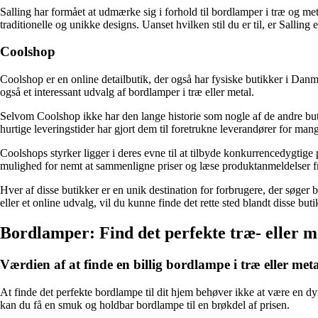
Salling har formået at udmærke sig i forhold til bordlamper i træ og m
traditionelle og unikke designs. Uanset hvilken stil du er til, er Salling e
Coolshop
Coolshop er en online detailbutik, der også har fysiske butikker i Dan
også et interessant udvalg af bordlamper i træ eller metal.
Selvom Coolshop ikke har den lange historie som nogle af de andre buti
hurtige leveringstider har gjort dem til foretrukne leverandører for man
Coolshops styrker ligger i deres evne til at tilbyde konkurrencedygtige 
mulighed for nemt at sammenligne priser og læse produktanmeldelser fr
Hver af disse butikker er en unik destination for forbrugere, der søger 
eller et online udvalg, vil du kunne finde det rette sted blandt disse buti
Bordlamper: Find det perfekte træ- eller me
Værdien af ​​at finde en billig bordlampe i træ eller met
At finde det perfekte bordlampe til dit hjem behøver ikke at være en dyr
kan du få en smuk og holdbar bordlampe til en brøkdel af prisen.