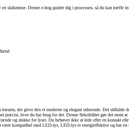
er en skilsmisse. Denne e-bog guider dig i processen, så du kan træffe
Mænd
æarm, der giver den et moderne og elegant udseende. Det stilfulde desig
et præcist, hvor du har brug for det. Denne fleksibilitet gør det nemt at
ænde og slukke for lyset. Du behøver ikke at lede efter en kontakt eller 
 at være kompatibel med LED-lys. LED-lys er energieffektive og har en l