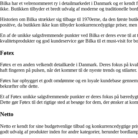
Bilka har et velrenommeret ry i detailmarkedet i Danmark og er kendt for
ikke. Butikken tilbyder et bredt udvalg af moderne og traditionelle bord
Historien om Bilka strækker sig tilbage til 1970erne, da den første bu
positive, da butikken ikke kun tilbyder konkurrencedygtige priser, 
En af de unikke salgsfremmende punkter ved Bilka er deres evne til at 
kvalitetsprodukter og god kundeservice gør Bilka til et must-visit for 
Føtex
Føtex er en anden velkendt detailkæde i Danmark. Deres fokus på kvalitet
haft fingeren på pulsen, når det kommer til de nyeste trends og stilarte
Føtex har opbygget et godt omdømme og en loyale kundebase gennem 
bekræfter ofte dette.
Et af Føtex unikke salgsfremmende punkter er deres fokus på bæredygtig
Dette gør Føtex til det rigtige sted at besøge for dem, der ønsker at komb
Netto
Netto er kendt for sine budgetvenlige tilbud og konkurrencedygtige pris
godt udvalg af produkter inden for andre kategorier, herunder bordlampe