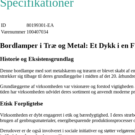
Specifikationer
ID
80199301-EA
Varenummer
100407034
Bordlamper i Træ og Metal: Et Dykk i en
Historie og Eksistensgrundlag
Denne bordlampe med sort metalskærm og træarm er blevet skabt af en v
strækker sig tilbage til deres grundlæggelse i midten af det 20. århundr
Grundlæggerne af virksomheden var visionære og forstod vigtigheden a
tiden har virksomheden udvidet deres sortiment og anvendt moderne p
Etisk Forpligtelse
Virksomheden er dybt engageret i etik og bæredygtighed. I deres stræben
brugen af genbrugsmaterialer, energibesparende produktionsprocesser o
Derudover er de også involveret i sociale initiativer og støtter velgøren