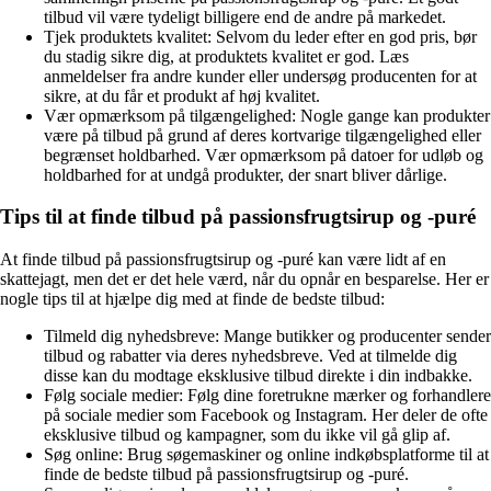
tilbud vil være tydeligt billigere end de andre på markedet.
Tjek produktets kvalitet: Selvom du leder efter en god pris, bør
du stadig sikre dig, at produktets kvalitet er god. Læs
anmeldelser fra andre kunder eller undersøg producenten for at
sikre, at du får et produkt af høj kvalitet.
Vær opmærksom på tilgængelighed: Nogle gange kan produkter
være på tilbud på grund af deres kortvarige tilgængelighed eller
begrænset holdbarhed. Vær opmærksom på datoer for udløb og
holdbarhed for at undgå produkter, der snart bliver dårlige.
Tips til at finde tilbud på passionsfrugtsirup og -puré
At finde tilbud på passionsfrugtsirup og -puré kan være lidt af en
skattejagt, men det er det hele værd, når du opnår en besparelse. Her er
nogle tips til at hjælpe dig med at finde de bedste tilbud:
Tilmeld dig nyhedsbreve: Mange butikker og producenter sender
tilbud og rabatter via deres nyhedsbreve. Ved at tilmelde dig
disse kan du modtage eksklusive tilbud direkte i din indbakke.
Følg sociale medier: Følg dine foretrukne mærker og forhandlere
på sociale medier som Facebook og Instagram. Her deler de ofte
eksklusive tilbud og kampagner, som du ikke vil gå glip af.
Søg online: Brug søgemaskiner og online indkøbsplatforme til at
finde de bedste tilbud på passionsfrugtsirup og -puré.