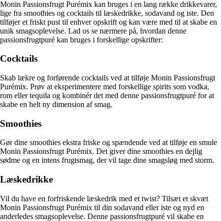
Monin Passionsfrugt Purémix kan bruges i en lang række drikkevarer,
lige fra smoothies og cocktails til læskedrikke, sodavand og iste. Den
tilføjer et friskt pust til enhver opskrift og kan være med til at skabe en
unik smagsoplevelse. Lad os se nærmere på, hvordan denne
passionsfrugtpuré kan bruges i forskellige opskrifter:
Cocktails
Skab lækre og forførende cocktails ved at tilføje Monin Passionsfrugt
Purémix. Prøv at eksperimentere med forskellige spirits som vodka,
rom eller tequila og kombinér det med denne passionsfrugtpuré for at
skabe en helt ny dimension af smag.
Smoothies
Gør dine smoothies ekstra friske og spændende ved at tilføje en smule
Monin Passionsfrugt Purémix. Det giver dine smoothies en dejlig
sødme og en intens frugtsmag, der vil tage dine smagsløg med storm.
Læskedrikke
Vil du have en forfriskende læskedrik med et twist? Tilsæt et skvæt
Monin Passionsfrugt Purémix til din sodavand eller iste og nyd en
anderledes smagsoplevelse. Denne passionsfrugtpuré vil skabe en