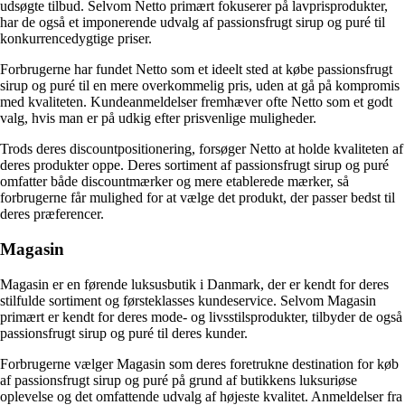
udsøgte tilbud. Selvom Netto primært fokuserer på lavprisprodukter,
har de også et imponerende udvalg af passionsfrugt sirup og puré til
konkurrencedygtige priser.
Forbrugerne har fundet Netto som et ideelt sted at købe passionsfrugt
sirup og puré til en mere overkommelig pris, uden at gå på kompromis
med kvaliteten. Kundeanmeldelser fremhæver ofte Netto som et godt
valg, hvis man er på udkig efter prisvenlige muligheder.
Trods deres discountpositionering, forsøger Netto at holde kvaliteten af
deres produkter oppe. Deres sortiment af passionsfrugt sirup og puré
omfatter både discountmærker og mere etablerede mærker, så
forbrugerne får mulighed for at vælge det produkt, der passer bedst til
deres præferencer.
Magasin
Magasin er en førende luksusbutik i Danmark, der er kendt for deres
stilfulde sortiment og førsteklasses kundeservice. Selvom Magasin
primært er kendt for deres mode- og livsstilsprodukter, tilbyder de også
passionsfrugt sirup og puré til deres kunder.
Forbrugerne vælger Magasin som deres foretrukne destination for køb
af passionsfrugt sirup og puré på grund af butikkens luksuriøse
oplevelse og det omfattende udvalg af højeste kvalitet. Anmeldelser fra