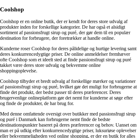
Coolshop
Coolshop er en online butik, der er kendt for deres store udvalg af
produkter inden for forskellige kategorier. De har også et alsidigt
sortiment af passionsfrugt sirup og puré, der gør dem til en populær
destination for forbrugere, der foretrækker at handle online.
Kunderne roser Coolshop for deres pålidelige og hurtige levering samt
deres konkurrencedygtige priser. De online anmeldelser fremhæver
ofte Coolshop som et ideelt sted at finde passionsfrugt sirup og puré
takket være deres store udvalg og bekvemme online
shoppingoplevelse.
Coolshop tilbyder et bredt udvalg af forskellige mærker og variationer
af passionsfrugt sirup og puré, hvilket gør det muligt for forbrugerne at
finde det produkt, der bedst passer til deres præferencer. Deres
brugervenlige onlineplatform gør det nemt for kunderne at søge efter
og finde de produkter, de har brug for.
Med denne omfattende oversigt over butikker med passionsfrugt sirup
og puré i Danmark kan forbrugerne nemt finde de bedste
destinationspunkter baseret på deres præferencer og behov. Uanset om
man er på udkig efter konkurrencedygtige priser, luksuriøse oplevelser
eller bekvemmeligheden ved online shopping, er der en butik for alles