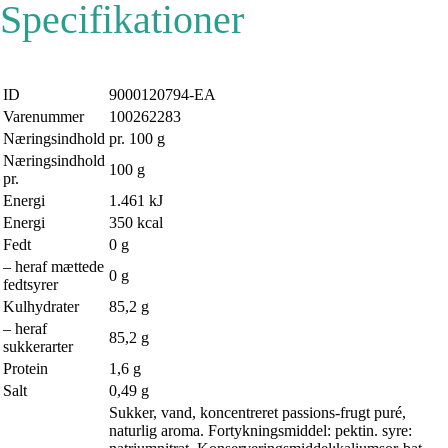
Specifikationer
ID
9000120794-EA
Varenummer
100262283
Næringsindhold pr. 100 g
Næringsindhold
100
g
pr.
Energi
1.461
kJ
Energi
350
kcal
Fedt
0
g
– heraf mættede
0
g
fedtsyrer
Kulhydrater
85,2
g
– heraf
85,2
g
sukkerarter
Protein
1,6
g
Salt
0,49
g
Sukker, vand, koncentreret passions-frugt puré,
naturlig aroma. Fortykningsmiddel: pektin. syre: