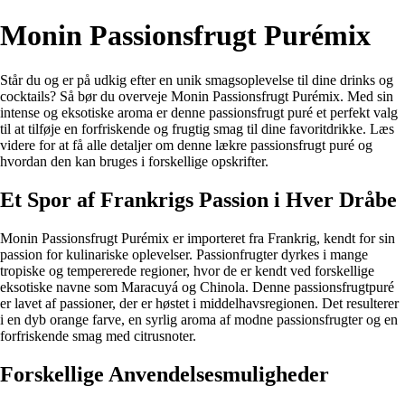
Monin Passionsfrugt Purémix
Står du og er på udkig efter en unik smagsoplevelse til dine drinks og
cocktails? Så bør du overveje Monin Passionsfrugt Purémix. Med sin
intense og eksotiske aroma er denne passionsfrugt puré et perfekt valg
til at tilføje en forfriskende og frugtig smag til dine favoritdrikke. Læs
videre for at få alle detaljer om denne lækre passionsfrugt puré og
hvordan den kan bruges i forskellige opskrifter.
Et Spor af Frankrigs Passion i Hver Dråbe
Monin Passionsfrugt Purémix er importeret fra Frankrig, kendt for sin
passion for kulinariske oplevelser. Passionfrugter dyrkes i mange
tropiske og tempererede regioner, hvor de er kendt ved forskellige
eksotiske navne som Maracuyá og Chinola. Denne passionsfrugtpuré
er lavet af passioner, der er høstet i middelhavsregionen. Det resulterer
i en dyb orange farve, en syrlig aroma af modne passionsfrugter og en
forfriskende smag med citrusnoter.
Forskellige Anvendelsesmuligheder