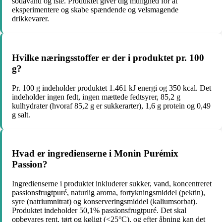
sodavand og iste. Produktet giver dig mulighed for at
eksperimentere og skabe spændende og velsmagende
drikkevarer.
Hvilke næringsstoffer er der i produktet pr. 100
g?
Pr. 100 g indeholder produktet 1.461 kJ energi og 350 kcal. Det
indeholder ingen fedt, ingen mættede fedtsyrer, 85,2 g
kulhydrater (hvoraf 85,2 g er sukkerarter), 1,6 g protein og 0,49
g salt.
Hvad er ingredienserne i Monin Purémix
Passion?
Ingredienserne i produktet inkluderer sukker, vand, koncentreret
passionsfrugtpuré, naturlig aroma, fortykningsmiddel (pektin),
syre (natriumnitrat) og konserveringsmiddel (kaliumsorbat).
Produktet indeholder 50,1% passionsfrugtpuré. Det skal
opbevares rent, tørt og køligt (<25°C), og efter åbning kan det