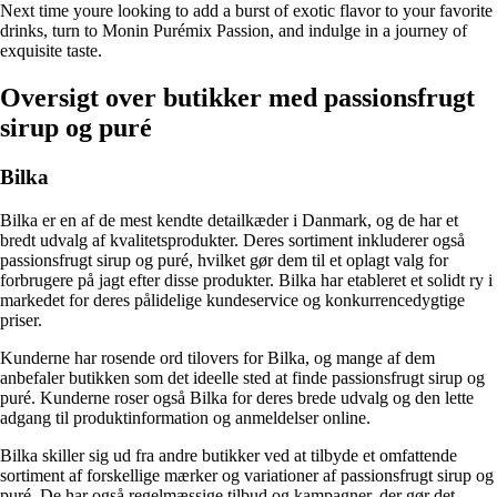
Next time youre looking to add a burst of exotic flavor to your favorite
drinks, turn to Monin Purémix Passion, and indulge in a journey of
exquisite taste.
Oversigt over butikker med passionsfrugt
sirup og puré
Bilka
Bilka er en af de mest kendte detailkæder i Danmark, og de har et
bredt udvalg af kvalitetsprodukter. Deres sortiment inkluderer også
passionsfrugt sirup og puré, hvilket gør dem til et oplagt valg for
forbrugere på jagt efter disse produkter. Bilka har etableret et solidt ry i
markedet for deres pålidelige kundeservice og konkurrencedygtige
priser.
Kunderne har rosende ord tilovers for Bilka, og mange af dem
anbefaler butikken som det ideelle sted at finde passionsfrugt sirup og
puré. Kunderne roser også Bilka for deres brede udvalg og den lette
adgang til produktinformation og anmeldelser online.
Bilka skiller sig ud fra andre butikker ved at tilbyde et omfattende
sortiment af forskellige mærker og variationer af passionsfrugt sirup og
puré. De har også regelmæssige tilbud og kampagner, der gør det