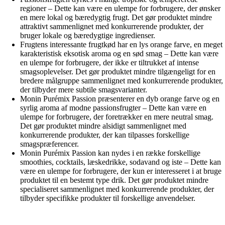
regioner – Dette kan være en ulempe for forbrugere, der ønsker
en mere lokal og bæredygtig frugt. Det gør produktet mindre
attraktivt sammenlignet med konkurrerende produkter, der
bruger lokale og bæredygtige ingredienser.
Frugtens interessante frugtkød har en lys orange farve, en meget
karakteristisk eksotisk aroma og en sød smag – Dette kan være
en ulempe for forbrugere, der ikke er tiltrukket af intense
smagsoplevelser. Det gør produktet mindre tilgængeligt for en
bredere målgruppe sammenlignet med konkurrerende produkter,
der tilbyder mere subtile smagsvarianter.
Monin Purémix Passion præsenterer en dyb orange farve og en
syrlig aroma af modne passionsfrugter – Dette kan være en
ulempe for forbrugere, der foretrækker en mere neutral smag.
Det gør produktet mindre alsidigt sammenlignet med
konkurrerende produkter, der kan tilpasses forskellige
smagspræferencer.
Monin Purémix Passion kan nydes i en række forskellige
smoothies, cocktails, læskedrikke, sodavand og iste – Dette kan
være en ulempe for forbrugere, der kun er interesseret i at bruge
produktet til en bestemt type drik. Det gør produktet mindre
specialiseret sammenlignet med konkurrerende produkter, der
tilbyder specifikke produkter til forskellige anvendelser.