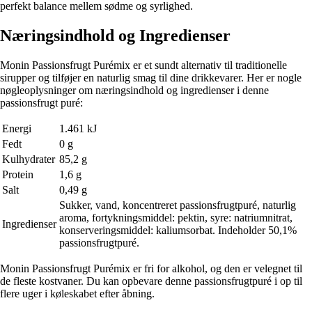
perfekt balance mellem sødme og syrlighed.
Næringsindhold og Ingredienser
Monin Passionsfrugt Purémix er et sundt alternativ til traditionelle
sirupper og tilføjer en naturlig smag til dine drikkevarer. Her er nogle
nøgleoplysninger om næringsindhold og ingredienser i denne
passionsfrugt puré:
Energi
1.461 kJ
Fedt
0 g
Kulhydrater
85,2 g
Protein
1,6 g
Salt
0,49 g
Sukker, vand, koncentreret passionsfrugtpuré, naturlig
aroma, fortykningsmiddel: pektin, syre: natriumnitrat,
Ingredienser
konserveringsmiddel: kaliumsorbat. Indeholder 50,1%
passionsfrugtpuré.
Monin Passionsfrugt Purémix er fri for alkohol, og den er velegnet til
de fleste kostvaner. Du kan opbevare denne passionsfrugtpuré i op til
flere uger i køleskabet efter åbning.