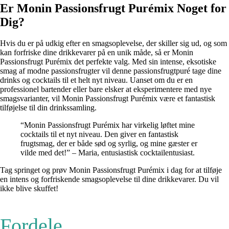
Er Monin Passionsfrugt Purémix Noget for
Dig?
Hvis du er på udkig efter en smagsoplevelse, der skiller sig ud, og som
kan forfriske dine drikkevarer på en unik måde, så er Monin
Passionsfrugt Purémix det perfekte valg. Med sin intense, eksotiske
smag af modne passionsfrugter vil denne passionsfrugtpuré tage dine
drinks og cocktails til et helt nyt niveau. Uanset om du er en
professionel bartender eller bare elsker at eksperimentere med nye
smagsvarianter, vil Monin Passionsfrugt Purémix være et fantastisk
tilføjelse til din drinkssamling.
“Monin Passionsfrugt Purémix har virkelig løftet mine
cocktails til et nyt niveau. Den giver en fantastisk
frugtsmag, der er både sød og syrlig, og mine gæster er
vilde med det!” – Maria, entusiastisk cocktailentusiast.
Tag springet og prøv Monin Passionsfrugt Purémix i dag for at tilføje
en intens og forfriskende smagsoplevelse til dine drikkevarer. Du vil
ikke blive skuffet!
Fordele