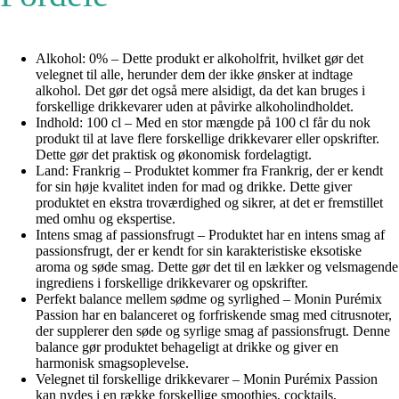
Alkohol: 0% – Dette produkt er alkoholfrit, hvilket gør det
velegnet til alle, herunder dem der ikke ønsker at indtage
alkohol. Det gør det også mere alsidigt, da det kan bruges i
forskellige drikkevarer uden at påvirke alkoholindholdet.
Indhold: 100 cl – Med en stor mængde på 100 cl får du nok
produkt til at lave flere forskellige drikkevarer eller opskrifter.
Dette gør det praktisk og økonomisk fordelagtigt.
Land: Frankrig – Produktet kommer fra Frankrig, der er kendt
for sin høje kvalitet inden for mad og drikke. Dette giver
produktet en ekstra troværdighed og sikrer, at det er fremstillet
med omhu og ekspertise.
Intens smag af passionsfrugt – Produktet har en intens smag af
passionsfrugt, der er kendt for sin karakteristiske eksotiske
aroma og søde smag. Dette gør det til en lækker og velsmagende
ingrediens i forskellige drikkevarer og opskrifter.
Perfekt balance mellem sødme og syrlighed – Monin Purémix
Passion har en balanceret og forfriskende smag med citrusnoter,
der supplerer den søde og syrlige smag af passionsfrugt. Denne
balance gør produktet behageligt at drikke og giver en
harmonisk smagsoplevelse.
Velegnet til forskellige drikkevarer – Monin Purémix Passion
kan nydes i en række forskellige smoothies, cocktails,