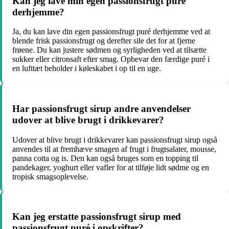
Kan jeg lave min egen passionsfrugt puré
derhjemme?
Ja, du kan lave din egen passionsfrugt puré derhjemme ved at
blende frisk passionsfrugt og derefter sile det for at fjerne
frøene. Du kan justere sødmen og syrligheden ved at tilsætte
sukker eller citronsaft efter smag. Opbevar den færdige puré i
en lufttæt beholder i køleskabet i op til en uge.
Har passionsfrugt sirup andre anvendelser
udover at blive brugt i drikkevarer?
Udover at blive brugt i drikkevarer kan passionsfrugt sirup også
anvendes til at fremhæve smagen af frugt i frugtsalater, mousse,
panna cotta og is. Den kan også bruges som en topping til
pandekager, yoghurt eller vafler for at tilføje lidt sødme og en
tropisk smagsoplevelse.
Kan jeg erstatte passionsfrugt sirup med
passionsfrugt puré i opskrifter?