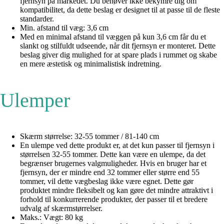
fjernsyn på markedet. Du behøver ikke bekymre dig om
kompatibilitet, da dette beslag er designet til at passe til de fleste
standarder.
Min. afstand til væg: 3,6 cm
Med en minimal afstand til væggen på kun 3,6 cm får du et
slankt og stilfuldt udseende, når dit fjernsyn er monteret. Dette
beslag giver dig mulighed for at spare plads i rummet og skabe
en mere æstetisk og minimalistisk indretning.
Ulemper
Skærm størrelse: 32-55 tommer / 81-140 cm
En ulempe ved dette produkt er, at det kun passer til fjernsyn i
størrelsen 32-55 tommer. Dette kan være en ulempe, da det
begrænser brugernes valgmuligheder. Hvis en bruger har et
fjernsyn, der er mindre end 32 tommer eller større end 55
tommer, vil dette vægbeslag ikke være egnet. Dette gør
produktet mindre fleksibelt og kan gøre det mindre attraktivt i
forhold til konkurrerende produkter, der passer til et bredere
udvalg af skærmstørrelser.
Maks.: Vægt: 80 kg