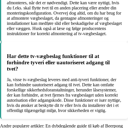
afmonteres, når det er nødvendigt. Dette kan være nyttigt, hvis
du f.eks. skal flytte tvet til en anden placering eller ændre din
monteringskonfiguration. Overvej dog altid, om du har brug for
at afmontere vægbeslaget, da gentagne afmonteringer og
installationer kan medføre slid eller beskadigelse af vægbeslaget
eller væggen. Husk også at læse og følge producentens
instruktioner for korrekt afmontering af tv-vægbeslaget.
Har dette tv-vægbeslag funktioner til at
forhindre tyveri eller uautoriseret adgang til
tvet?
Ja, visse tv-vægbeslag leveres med anti-tyveri funktioner, der
kan forhindre uautoriseret adgang til tvet. Dette kan omfatte
forskellige sikkerhedsforanstaltninger, herunder låsesystemer,
der kan forhindre, at tvet fjernes fra vægbeslaget uden korrekt
autorisation eller adgangskode. Disse funktioner er især nyttige,
hvis du ønsker at beskytte dit tv eller hvis du installerer det i et
offentligt tilgængeligt miljø, hvor sikkerheden er vigtig.
Andre populære artikler:
En dybdegående guide til køb af Beerpong