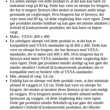
En anden ulempe ved dette produkt er, at det kun kan bære en
maksimal vægt på 80 kg. Dette kan være en ulempe for brugere,
der har et tungere fjernsyn eller ønsker at montere andre tunge
genstande på vægbeslaget. Hvis brugeren har et fjernsyn, der
vejer mere end 80 kg, vil dette vægbeslag ikke være egnet. Dette
gør produktet mindre holdbart og kan gøre det mindre attraktivt i
forhold til konkurrerende produkter, der kan bære en højere
vægt.
Maks.: VESA: 400 x 400
En yderligere ulempe ved dette produkt er, at det kun er
kompatibelt med VESA-standarder op til 400 x 400. Dette kan
være en ulempe for brugere, der har fjernsyn med VESA-
standarder, der er større end 400 x 400. Hvis brugeren har et
fjernsyn med større VESA-standarder, vil dette vægbeslag ikke
være egnet. Dette gør produktet mindre alsidigt og kan gøre det
mindre attraktivt i forhold til konkurrerende produkter, der er
kompatible med en bredere vifte af VESA-standarder.
Min. afstand til væg: 3,6 cm
Endelig kan en ulempe ved dette produkt være, at den minimale
afstand til væggen er 3,6 cm. Dette kan være en ulempe for
brugere, der ønsker at montere deres fjernsyn så tæt som muligt
på væggen. Hvis brugeren ønsker en mindre afstand mellem
fjernsynet og væggen, vil dette vægbeslag ikke være egnet.
Dette gør produktet mindre fleksibelt og kan gøre det mindre
attraktivt i forhold til konkurrerende produkter, der tilbyder