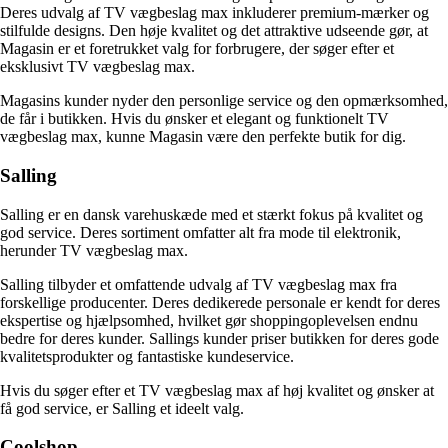
Deres udvalg af TV vægbeslag max inkluderer premium-mærker og
stilfulde designs. Den høje kvalitet og det attraktive udseende gør, at
Magasin er et foretrukket valg for forbrugere, der søger efter et
eksklusivt TV vægbeslag max.
Magasins kunder nyder den personlige service og den opmærksomhed,
de får i butikken. Hvis du ønsker et elegant og funktionelt TV
vægbeslag max, kunne Magasin være den perfekte butik for dig.
Salling
Salling er en dansk varehuskæde med et stærkt fokus på kvalitet og
god service. Deres sortiment omfatter alt fra mode til elektronik,
herunder TV vægbeslag max.
Salling tilbyder et omfattende udvalg af TV vægbeslag max fra
forskellige producenter. Deres dedikerede personale er kendt for deres
ekspertise og hjælpsomhed, hvilket gør shoppingoplevelsen endnu
bedre for deres kunder. Sallings kunder priser butikken for deres gode
kvalitetsprodukter og fantastiske kundeservice.
Hvis du søger efter et TV vægbeslag max af høj kvalitet og ønsker at
få god service, er Salling et ideelt valg.
Coolshop