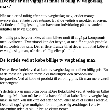
Hvorfor er det vigtigt at finde et billig tv vægbeslag
max?
Når man er på udkig efter et tv vægbeslag max, er der mange
overvejelser at tage i betragtning. Et af de vigtigste aspekter er prisen.
At finde en billig løsning kan have stor indvirkning på ens samlede
udgifter til tv vægudstyr.
En billig pris betyder ikke, at man bliver nødt til at gå på kompromis
med kvaliteten. Tværtimod kan det betyde, at man får et godt produkt
til en fordelagtig pris. Der er flere grunde til, at det er vigtigt at købe et
tv vægbeslag max, når det er billig eller på tilbud.
De fordele ved at købe billige tv vægbeslag max
Der er flere fordele ved at købe tv vægbeslag max til en billig pris. En
af de mest indlysende fordele er naturligvis den økonomiske
besparelse. Ved at købe et produkt til en billig pris, får man mere værdi
for pengene.
Yderligere kan man også opnå større fleksibilitet ved at vælge en billig
løsning. Man kan måske endda have råd til at købe flere tv vægbeslag
max, så man kan udskifte det efter behov eller have et ekstra i reserve.
Dette vil også give mulighed for at tilpasse sig ændringer i ens tv-
opsætning uden at skulle bruge ekstra penge.