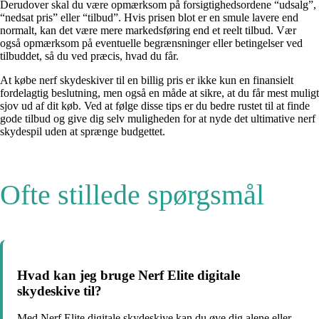
Derudover skal du være opmærksom på forsigtighedsordene “udsalg”,
“nedsat pris” eller “tilbud”. Hvis prisen blot er en smule lavere end
normalt, kan det være mere markedsføring end et reelt tilbud. Vær
også opmærksom på eventuelle begrænsninger eller betingelser ved
tilbuddet, så du ved præcis, hvad du får.
At købe nerf skydeskiver til en billig pris er ikke kun en finansielt
fordelagtig beslutning, men også en måde at sikre, at du får mest muligt
sjov ud af dit køb. Ved at følge disse tips er du bedre rustet til at finde
gode tilbud og give dig selv muligheden for at nyde det ultimative nerf
skydespil uden at sprænge budgettet.
Ofte stillede spørgsmål
Hvad kan jeg bruge Nerf Elite digitale
skydeskive til?
Med Nerf Elite digitale skydeskive kan du øve dig alene eller