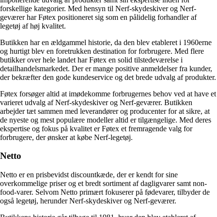
forskellige kategorier. Med hensyn til Nerf-skydeskiver og Nerf-
geværer har Føtex positioneret sig som en pålidelig forhandler af
legetøj af høj kvalitet.
Butikken har en ældgammel historie, da den blev etableret i 1960erne
og hurtigt blev en foretrukken destination for forbrugere. Med flere
butikker over hele landet har Føtex en solid tilstedeværelse i
detailhandelsmarkedet. Der er mange positive anmeldelser fra kunder,
der bekræfter den gode kundeservice og det brede udvalg af produkter.
Føtex forsøger altid at imødekomme forbrugernes behov ved at have et
varieret udvalg af Nerf-skydeskiver og Nerf-geværer. Butikken
arbejder tæt sammen med leverandører og producenter for at sikre, at
de nyeste og mest populære modeller altid er tilgængelige. Med deres
ekspertise og fokus på kvalitet er Føtex et fremragende valg for
forbrugere, der ønsker at købe Nerf-legetøj.
Netto
Netto er en prisbevidst discountkæde, der er kendt for sine
overkommelige priser og et bredt sortiment af dagligvarer samt non-
food-varer. Selvom Netto primært fokuserer på fødevarer, tilbyder de
også legetøj, herunder Nerf-skydeskiver og Nerf-geværer.