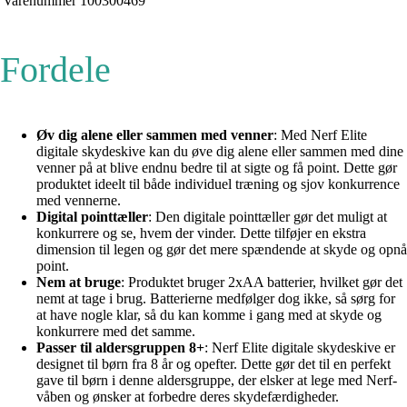
Varenummer
100300469
Fordele
Øv dig alene eller sammen med venner
: Med Nerf Elite
digitale skydeskive kan du øve dig alene eller sammen med dine
venner på at blive endnu bedre til at sigte og få point. Dette gør
produktet ideelt til både individuel træning og sjov konkurrence
med vennerne.
Digital pointtæller
: Den digitale pointtæller gør det muligt at
konkurrere og se, hvem der vinder. Dette tilføjer en ekstra
dimension til legen og gør det mere spændende at skyde og opnå
point.
Nem at bruge
: Produktet bruger 2xAA batterier, hvilket gør det
nemt at tage i brug. Batterierne medfølger dog ikke, så sørg for
at have nogle klar, så du kan komme i gang med at skyde og
konkurrere med det samme.
Passer til aldersgruppen 8+
: Nerf Elite digitale skydeskive er
designet til børn fra 8 år og opefter. Dette gør det til en perfekt
gave til børn i denne aldersgruppe, der elsker at lege med Nerf-
våben og ønsker at forbedre deres skydefærdigheder.