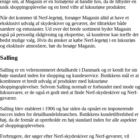
enige om, at Magasin er en fornøjelse at handle hos, da de tilbyder en
unik shoppingoplevelse og en bred vifte af luksuriøse produkter.
Når det kommer til Nerf-legetøj, forsøger Magasin altid at have et
eksklusivt udvalg af skydeskiver og geværer, der tiltrækker både
samlere og entusiaster. Ud over det brede sortiment byder Magasin
også på personlig rådgivning og ekspertise, så kunderne kan træffe det
bedst mulige valg. Hvis du ønsker at købe Nerf-legetøj i en luksuriøs
og eksklusiv atmosfære, bør du besøge Magasin.
Salling
Salling er en velrenommeret detailkæde i Danmark og er kendt for sin
høje standard inden for shopping og kundeservice. Butikkens mål er at
kombinere et bredt udvalg af produkter med luksuriøse
shoppingoplevelser. Selvom Salling normalt er forbundet med mode og
luksusvarer, er de også et godt sted at finde Nerf-skydeskiver og Nerf-
geværer.
Salling blev etableret i 1906 og har siden da opnået en imponerende
succes inden for detailhandelsbranchen. Butikkens kundetilfredshed er
høj, da de formår at opretholde en høj standard inden for alle aspekter
af shoppingoplevelsen.
Forbrugere, der søger efter Nerf-skydeskiver og Nerf-geværer, vil