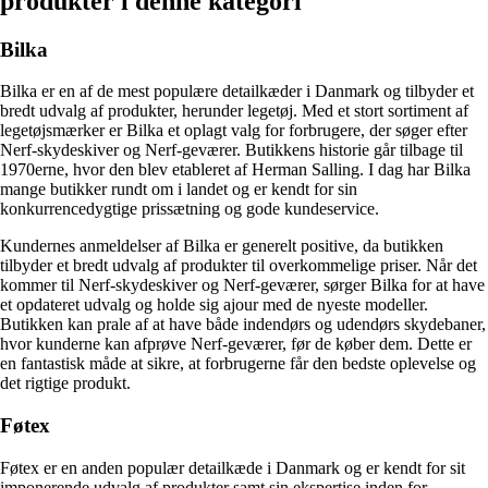
produkter i denne kategori
Bilka
Bilka er en af de mest populære detailkæder i Danmark og tilbyder et
bredt udvalg af produkter, herunder legetøj. Med et stort sortiment af
legetøjsmærker er Bilka et oplagt valg for forbrugere, der søger efter
Nerf-skydeskiver og Nerf-geværer. Butikkens historie går tilbage til
1970erne, hvor den blev etableret af Herman Salling. I dag har Bilka
mange butikker rundt om i landet og er kendt for sin
konkurrencedygtige prissætning og gode kundeservice.
Kundernes anmeldelser af Bilka er generelt positive, da butikken
tilbyder et bredt udvalg af produkter til overkommelige priser. Når det
kommer til Nerf-skydeskiver og Nerf-geværer, sørger Bilka for at have
et opdateret udvalg og holde sig ajour med de nyeste modeller.
Butikken kan prale af at have både indendørs og udendørs skydebaner,
hvor kunderne kan afprøve Nerf-geværer, før de køber dem. Dette er
en fantastisk måde at sikre, at forbrugerne får den bedste oplevelse og
det rigtige produkt.
Føtex
Føtex er en anden populær detailkæde i Danmark og er kendt for sit
imponerende udvalg af produkter samt sin ekspertise inden for