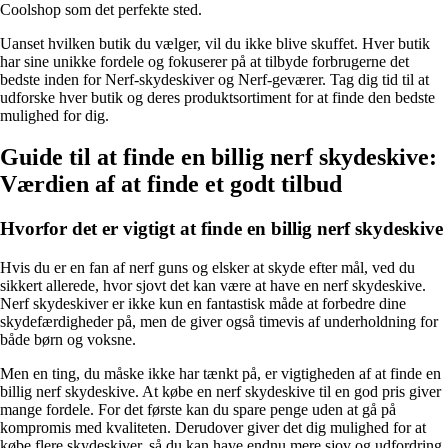
Coolshop som det perfekte sted.
Uanset hvilken butik du vælger, vil du ikke blive skuffet. Hver butik
har sine unikke fordele og fokuserer på at tilbyde forbrugerne det
bedste inden for Nerf-skydeskiver og Nerf-geværer. Tag dig tid til at
udforske hver butik og deres produktsortiment for at finde den bedste
mulighed for dig.
Guide til at finde en billig nerf skydeskive:
Værdien af at finde et godt tilbud
Hvorfor det er vigtigt at finde en billig nerf skydeskive
Hvis du er en fan af nerf guns og elsker at skyde efter mål, ved du
sikkert allerede, hvor sjovt det kan være at have en nerf skydeskive.
Nerf skydeskiver er ikke kun en fantastisk måde at forbedre dine
skydefærdigheder på, men de giver også timevis af underholdning for
både børn og voksne.
Men en ting, du måske ikke har tænkt på, er vigtigheden af at finde en
billig nerf skydeskive. At købe en nerf skydeskive til en god pris giver
mange fordele. For det første kan du spare penge uden at gå på
kompromis med kvaliteten. Derudover giver det dig mulighed for at
købe flere skydeskiver, så du kan have endnu mere sjov og udfordring.