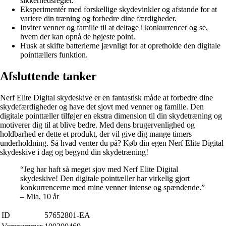
sikkerhedsregler.
Eksperimentér med forskellige skydevinkler og afstande for at
variere din træning og forbedre dine færdigheder.
Inviter venner og familie til at deltage i konkurrencer og se,
hvem der kan opnå de højeste point.
Husk at skifte batterierne jævnligt for at opretholde den digitale
pointtællers funktion.
Afsluttende tanker
Nerf Elite Digital skydeskive er en fantastisk måde at forbedre dine
skydefærdigheder og have det sjovt med venner og familie. Den
digitale pointtæller tilføjer en ekstra dimension til din skydetræning og
motiverer dig til at blive bedre. Med dens brugervenlighed og
holdbarhed er dette et produkt, der vil give dig mange timers
underholdning. Så hvad venter du på? Køb din egen Nerf Elite Digital
skydeskive i dag og begynd din skydetræning!
“Jeg har haft så meget sjov med Nerf Elite Digital
skydeskive! Den digitale pointtæller har virkelig gjort
konkurrencerne med mine venner intense og spændende.”
– Mia, 10 år
ID
57652801-EA