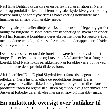
Nerf Elite Digital Skydeskive er en perfekt repræsentation af Nerfs
ethos og produktionskvalitet. Denne digitale skydeskive giver børn og
voksne mulighed for at øve deres skydeevner og konkurrere med
hinanden på en sjov og interaktiv måde.
Den digitale pointtæller tilføjer en ekstra dimension til legen og gør det
muligt for brugerne at spore deres præstationer og se, hvem der vinder.
Nerf har formået at kombinere deres ekspertise inden for legetøjsvåben
med moderne teknologi for at skabe et produkt, der appellerer til både
gamle og nye fans.
Denne skydeskive er også designet til at være holdbar og sikker at
bruge. Den er let at opsætte og kræver to AA-batterier for at fungere
korrekt. Med Nerfs fokus på sikkerhed kan forældre være trygge ved
at introducere dette produkt til deres børn.
Alt i alt er Nerf Elite Digital Skydeskive et fantastisk legetøj, der
reflekterer Nerfs historie, ethos og produktionstilgang. Deres
engagement i kvalitet, sikkerhed og innovation gør dem til en førende
producent inden for legetøjsindustrien og et ideelt valg for enhver, der
ønsker at forbedre deres skydeevner på en sjov og interaktiv måde.
En omfattende oversigt over butikker til