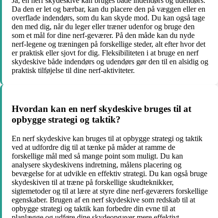
Ja, en nerf skydeskive kan bruges både indendørs og udendørs.
Da den er let og bærbar, kan du placere den på væggen eller en
overflade indendørs, som du kan skyde mod. Du kan også tage
den med dig, når du leger eller træner udenfor og bruge den
som et mål for dine nerf-geværer. På den måde kan du nyde
nerf-legene og træningen på forskellige steder, alt efter hvor det
er praktisk eller sjovt for dig. Fleksibiliteten i at bruge en nerf
skydeskive både indendørs og udendørs gør den til en alsidig og
praktisk tilføjelse til dine nerf-aktiviteter.
Hvordan kan en nerf skydeskive bruges til at
opbygge strategi og taktik?
En nerf skydeskive kan bruges til at opbygge strategi og taktik
ved at udfordre dig til at tænke på måder at ramme de
forskellige mål med så mange point som muligt. Du kan
analysere skydeskivens indretning, målens placering og
bevægelse for at udvikle en effektiv strategi. Du kan også bruge
skydeskiven til at træne på forskellige skudteknikker,
sigtemetoder og til at lære at styre dine nerf-geværers forskellige
egenskaber. Brugen af en nerf skydeskive som redskab til at
opbygge strategi og taktik kan forbedre din evne til at
planlægge og udføre dine skydeopgaver mere effektivt.