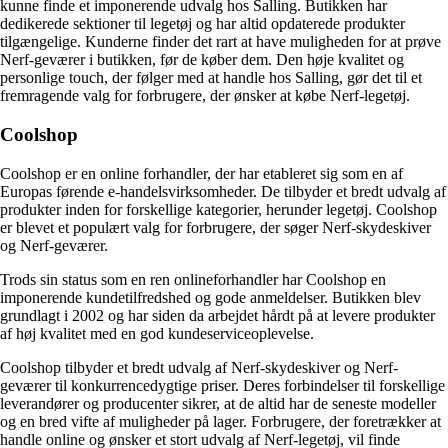
kunne finde et imponerende udvalg hos Salling. Butikken har
dedikerede sektioner til legetøj og har altid opdaterede produkter
tilgængelige. Kunderne finder det rart at have muligheden for at prøve
Nerf-geværer i butikken, før de køber dem. Den høje kvalitet og
personlige touch, der følger med at handle hos Salling, gør det til et
fremragende valg for forbrugere, der ønsker at købe Nerf-legetøj.
Coolshop
Coolshop er en online forhandler, der har etableret sig som en af
Europas førende e-handelsvirksomheder. De tilbyder et bredt udvalg af
produkter inden for forskellige kategorier, herunder legetøj. Coolshop
er blevet et populært valg for forbrugere, der søger Nerf-skydeskiver
og Nerf-geværer.
Trods sin status som en ren onlineforhandler har Coolshop en
imponerende kundetilfredshed og gode anmeldelser. Butikken blev
grundlagt i 2002 og har siden da arbejdet hårdt på at levere produkter
af høj kvalitet med en god kundeserviceoplevelse.
Coolshop tilbyder et bredt udvalg af Nerf-skydeskiver og Nerf-
geværer til konkurrencedygtige priser. Deres forbindelser til forskellige
leverandører og producenter sikrer, at de altid har de seneste modeller
og en bred vifte af muligheder på lager. Forbrugere, der foretrækker at
handle online og ønsker et stort udvalg af Nerf-legetøj, vil finde