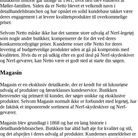
Butikkens historie går tilbage til 1981, hvor den blev etableret af
Møller-familien. Siden da er Netto blevet et velkendt navn i
detailhandelsbranchen og har opnået en solid kundebase takket være
deres engagement i at levere kvalitetsprodukter til overkommelige
priser.
Selvom Netto måske ikke har det samme store udvalg af Nerf-legetøj
som nogle andre butikker, kompenserer de for det ved deres
konkurrencedygtige priser. Kunderne roser ofte Netto for deres
levering af budgetvenlige produkter uden at gå på kompromis med
kvaliteten. Hvis du er på udkig efter en god deal på Nerf-skydeskiver
og Nerf-geværer, kan Netto være et godt sted at starte din søgen.
Magasin
Magasin er en eksklusiv detailkæde, der er kendt for sit luksuriøse
udvalg af produkter og førsteklasses kundeservice. Butikken
henvender sig primært til kunder, der søger unikke og eksklusive
produkter. Selvom Magasin normalt ikke er forbundet med legetøj, har
de faktisk et imponerende sortiment af Nerf-skydeskiver og Nerf-
geværer.
Magasin blev grundlagt i 1868 og har en lang historie i
detailhandelsbranchen. Butikken har altid haft øje for kvalitet og stil,
og det afspejles i deres udvalg af produkter. Kundernes anmeldelser er