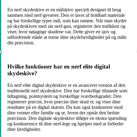
En nerf skydeskive er en målskive specielt designet til brug
sammen med nerf-geværer. Den er lavet af holdbart materiale
og har forskellige typer mål, som kan ramme. Når man skyder
på skydeskiven med sin nerf-gun, registrerer den trafikken og
viser, hvor nøjagtige skudene var. Dette giver en sjov og
udfordrende måde at træne dine skydefærdigheder på og måle
din præcision.
Hvilke funktioner har en nerf elite digital
skydeskive?
En nerf elite digital skydeskive er en avanceret version af den
traditionelle nerf skydeskive. Den har forskellige tilstande som
tidtagning, pointsystem og forskellige sværhedsgrader. Den
registrerer præcist, hvor præcise dine skud er, og viser dine
resultater på en digital skærm. Du kan også konkurrere mod
dine venner eller familie og se, hvem der opnår den bedste
præcision. Den digitale skydeskive tilføjer en ekstra spænding
og konkurrence til dine nerf-lege og hjælper med at forbedre
dine færdigheder.