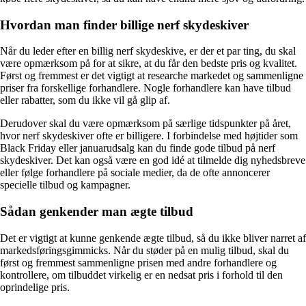
Hvordan man finder billige nerf skydeskiver
Når du leder efter en billig nerf skydeskive, er der et par ting, du skal
være opmærksom på for at sikre, at du får den bedste pris og kvalitet.
Først og fremmest er det vigtigt at researche markedet og sammenligne
priser fra forskellige forhandlere. Nogle forhandlere kan have tilbud
eller rabatter, som du ikke vil gå glip af.
Derudover skal du være opmærksom på særlige tidspunkter på året,
hvor nerf skydeskiver ofte er billigere. I forbindelse med højtider som
Black Friday eller januarudsalg kan du finde gode tilbud på nerf
skydeskiver. Det kan også være en god idé at tilmelde dig nyhedsbreve
eller følge forhandlere på sociale medier, da de ofte annoncerer
specielle tilbud og kampagner.
Sådan genkender man ægte tilbud
Det er vigtigt at kunne genkende ægte tilbud, så du ikke bliver narret af
markedsføringsgimmicks. Når du støder på en mulig tilbud, skal du
først og fremmest sammenligne prisen med andre forhandlere og
kontrollere, om tilbuddet virkelig er en nedsat pris i forhold til den
oprindelige pris.