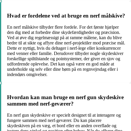
Hvad er fordelene ved at bruge en nerf målskive?
En nerf målskive tilbyder flere fordele. For det første hjælper
den dig med at forbedre dine skydefærdigheder og præcision.
Ved at øve dig regelmæssigt på at ramme målene, kan du blive
bedre til at sikte og affyre dine nerf-projektiler mod præcise mål.
Dette er nyttigt, hvis du deltager i nerf-lege eller konkurrencer
med venner eller familie. Derudover tilbyder nogle skydeskiver
forskellige spiltilstande og pointsystemer, der giver en sjov og
udfordrende oplevelse. Det kan også være en god måde at
underholde sig selv eller dine børn på en regnvejrsdag eller i
indendørs omgivelser.
Hvordan kan man bruge en nerf gun skydeskive
sammen med nerf-geværer?
En nerf gun skydeskive er specielt designet til at interagere og
fungere sammen med nerf-geværer. Du kan placere
skydeskiven på en væg, et bord eller en anden overflade og
justere dens vinkel og position efter behov. Når du affyrer dine